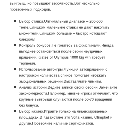
выигрыш, но повышают вероятность.Вот несколько
проверенных подходов.
Выбор ставки.Оптимальный диапазон – 200-500
тенге.Слишком маленькие ставки не дают накопить
множители.Слишком большие – быстро истощают
банкролл.
Контроль бонусов.Не гонитесь за фриспинами.Иногда
выгоднее остановиться после серии неудачных
вращений. Gates of Olympus 1000 big win требует
терпения.
Использование автоигры.Функция автовращений с
настройкой количества спинов помогает избежать
эмоциональных решений.Выставляйте лимиты.
Анализ истории.Ведите записи своих сессий.Замечайте
закономерности.Например, многие игроки отмечают, что
крупные выигрыши случаются после 50-70 вращений
без бонуса.
Выбор казино.Играйте только на лицензированных
площадках.В Казахстане это Volta казино, Olimpbet и
другие.Проверяйте наличие сертификатов.