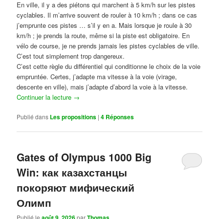
En ville, il y a des piétons qui marchent à 5 km/h sur les pistes
cyclables. Il m’arrive souvent de rouler à 10 km/h ; dans ce cas
j’emprunte ces pistes … s’il y en a. Mais lorsque je roule à 30
km/h ; je prends la route, même si la piste est obligatoire. En
vélo de course, je ne prends jamais les pistes cyclables de ville.
C’est tout simplement trop dangereux.
C’est cette règle du différentiel qui conditionne le choix de la voie
empruntée. Certes, j’adapte ma vitesse à la voie (virage,
descente en ville), mais j’adapte d’abord la voie à la vitesse.
Continuer la lecture
→
Publié dans
Les propositions
|
4
Réponses
Gates of Olympus 1000 Big
Win: как казахстанцы
покоряют мифический
Олимп
Publié le
août 9, 2026
par
Thomas