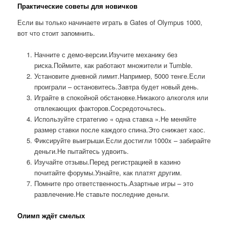
Практические советы для новичков
Если вы только начинаете играть в Gates of Olympus 1000,
вот что стоит запомнить.
Начните с демо-версии.Изучите механику без
риска.Поймите, как работают множители и Tumble.
Установите дневной лимит.Например, 5000 тенге.Если
проиграли – остановитесь.Завтра будет новый день.
Играйте в спокойной обстановке.Никакого алкоголя или
отвлекающих факторов.Сосредоточьтесь.
Используйте стратегию « одна ставка ».Не меняйте
размер ставки после каждого спина.Это снижает хаос.
Фиксируйте выигрыши.Если достигли 1000x – забирайте
деньги.Не пытайтесь удвоить.
Изучайте отзывы.Перед регистрацией в казино
почитайте форумы.Узнайте, как платят другим.
Помните про ответственность.Азартные игры – это
развлечение.Не ставьте последние деньги.
Олимп ждёт смелых