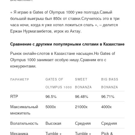
« Я играю в Gates of Olympus 1000 уже полгода.Самый
большой выигрыш был 850x от ставки.Случилось это в три
часа ночи, когда я уже хотел ложиться спать », – делится
Ержан Нурмагамбетов, игрок из Актау.
Сравнение с другими популярными слотами в Казахстане
Рынок онлайн-слотов в Казахстане насыщен.Но Gates of
Olympus 1000 занимает особую нишу.Сравним его с
конкурентами.
ПАРАМЕТР
GATES OF
SWEET
BIG BASS
OLYMPUS 1000
BONANZA
BONANZA
RTP
96.5%
96.48%
96.71%
Максимальный
5000x
21000x
4000x
множитель
Волатильность
Высокая
Средняя
Средняя
Механика
Tumble +
Tumble +
Pick &