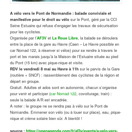
A vélo vers le Pont de Normandie : balade conviviale et
manifestive
pour le droit au vélo
sur le Pont, géré par la CCI
Seine Estuaire qui refuse d’engager les travaux de sécurisation
pour les cyclistes.
Organisée par l’
AF3V
et
La Roue Libre
, la balade se déroulera
entre la place de la gare au Havre (Caen – Le Havre possible en
car Nomad 122, à réserver si vélos) pour se rendre à travers le
port et les marais jusqu’à la Maison de l’Estuaire située au pied
du Pont (15 km) avec pique-nique et visite.
RDV le vendredi 8 mai au Havre à 11h
sur le parvis de la Gare
(routière + SNCF) : rassemblement des cyclistes de la région et
départ en groupe.
Gratuit. Adultes et ados sont en autonomie, chacun s’organise
pour venir et participer (
car Nomad 122
, covoiturage, train) :
seule la balade A/R est encadrée.
A noter : le groupe ne se rendra pas à vélo sur le Pont de
Normandie. Emmener son vélo (ou à louer sur place), eau, pique-
nique et crème solaire bien sûr. A bientôt !
source :
https://openagenda.com/fr/af3v/events/a-velo-vers-