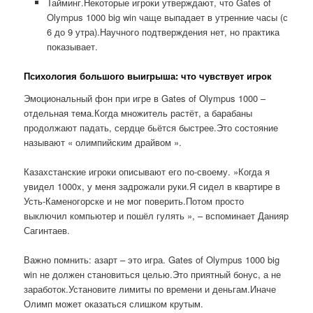
Тайминг.Некоторые игроки утверждают, что Gates of
Olympus 1000 big win чаще выпадает в утренние часы (с
6 до 9 утра).Научного подтверждения нет, но практика
показывает.
Психология большого выигрыша: что чувствует игрок
Эмоциональный фон при игре в Gates of Olympus 1000 –
отдельная тема.Когда множитель растёт, а барабаны
продолжают падать, сердце бьётся быстрее.Это состояние
называют « олимпийским драйвом ».
Казахстанские игроки описывают его по-своему. »Когда я
увидел 1000x, у меня задрожали руки.Я сидел в квартире в
Усть-Каменогорске и не мог поверить.Потом просто
выключил компьютер и пошёл гулять », – вспоминает Данияр
Сагинтаев.
Важно помнить: азарт – это игра. Gates of Olympus 1000 big
win не должен становиться целью.Это приятный бонус, а не
заработок.Установите лимиты по времени и деньгам.Иначе
Олимп может оказаться слишком крутым.