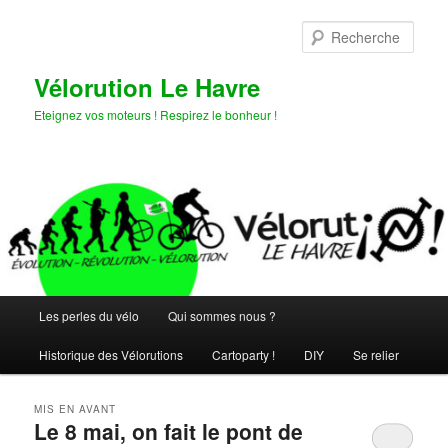
Aller
Aller
au
au
Rech
contenu
contenu
principal
secondaire
Vélorution Le Havre
Eteignez vos moteurs ! Respirez le bonheur !
Menu
Les perles du vélo
Qui sommes nous ?
principal
Historique des Vélorutions
Cartoparty !
DIY
Se relier
MIS EN AVANT
Le 8 mai, on fait le pont de