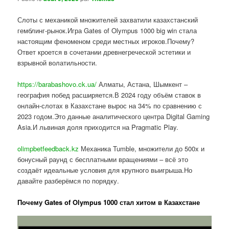
Слоты с механикой множителей захватили казахстанский
гемблинг-рынок.Игра Gates of Olympus 1000 big win стала
настоящим феноменом среди местных игроков.Почему?
Ответ кроется в сочетании древнегреческой эстетики и
взрывной волатильности.
https://barabashovo.ck.ua/
Алматы, Астана, Шымкент –
география побед расширяется.В 2024 году объём ставок в
онлайн-слотах в Казахстане вырос на 34% по сравнению с
2023 годом.Это данные аналитического центра Digital Gaming
Asia.И львиная доля приходится на Pragmatic Play.
olimpbetfeedback.kz
Механика Tumble, множители до 500x и
бонусный раунд с бесплатными вращениями – всё это
создаёт идеальные условия для крупного выигрыша.Но
давайте разберёмся по порядку.
Почему Gates of Olympus 1000 стал хитом в Казахстане