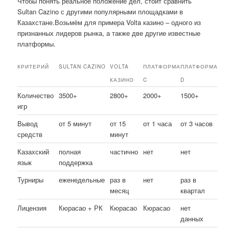
Чтобы понять реальное положение дел, стоит сравнить
Sultan Cazino с другими популярными площадками в
Казахстане.Возьмём для примера Volta казино – одного из
признанных лидеров рынка, а также две другие известные
платформы.
КРИТЕРИЙ
SULTAN CAZINO
VOLTA
ПЛАТФОРМА
ПЛАТФОРМА
КАЗИНО
C
D
Количество
3500+
2800+
2000+
1500+
игр
Вывод
от 5 минут
от 15
от 1 часа
от 3 часов
средств
минут
Казахский
полная
частично
нет
нет
язык
поддержка
Турниры
еженедельные
раз в
нет
раз в
месяц
квартал
Лицензия
Кюрасао + РК
Кюрасао
Кюрасао
нет
данных