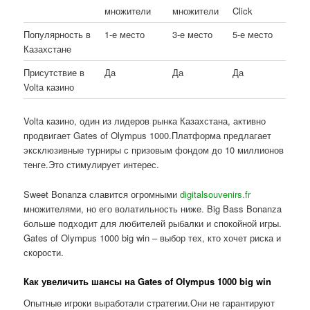
множители
множители
Click
Популярность в
1-е место
3-е место
5-е место
Казахстане
Присутствие в
Да
Да
Да
Volta казино
Volta казино, один из лидеров рынка Казахстана, активно
продвигает Gates of Olympus 1000.Платформа предлагает
эксклюзивные турниры с призовым фондом до 10 миллионов
тенге.Это стимулирует интерес.
Sweet Bonanza славится огромными
digitalsouvenirs.fr
множителями, но его волатильность ниже. Big Bass Bonanza
больше подходит для любителей рыбалки и спокойной игры.
Gates of Olympus 1000 big win – выбор тех, кто хочет риска и
скорости.
Как увеличить шансы на Gates of Olympus 1000 big win
Опытные игроки выработали стратегии.Они не гарантируют