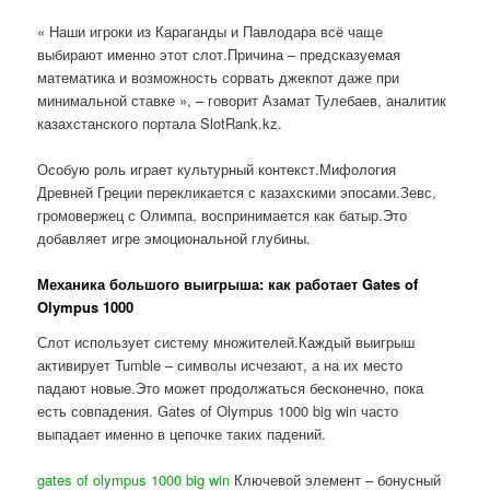
« Наши игроки из Караганды и Павлодара всё чаще
выбирают именно этот слот.Причина – предсказуемая
математика и возможность сорвать джекпот даже при
минимальной ставке », – говорит Азамат Тулебаев, аналитик
казахстанского портала SlotRank.kz.
Особую роль играет культурный контекст.Мифология
Древней Греции перекликается с казахскими эпосами.Зевс,
громовержец с Олимпа, воспринимается как батыр.Это
добавляет игре эмоциональной глубины.
Механика большого выигрыша: как работает Gates of
Olympus 1000
Слот использует систему множителей.Каждый выигрыш
активирует Tumble – символы исчезают, а на их место
падают новые.Это может продолжаться бесконечно, пока
есть совпадения. Gates of Olympus 1000 big win часто
выпадает именно в цепочке таких падений.
gates of olympus 1000 big win
Ключевой элемент – бонусный