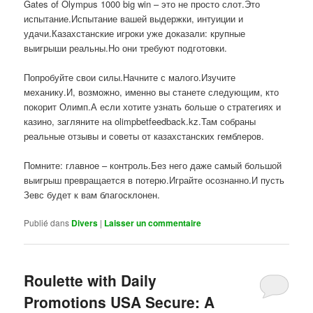
Gates of Olympus 1000 big win – это не просто слот.Это
испытание.Испытание вашей выдержки, интуиции и
удачи.Казахстанские игроки уже доказали: крупные
выигрыши реальны.Но они требуют подготовки.
Попробуйте свои силы.Начните с малого.Изучите
механику.И, возможно, именно вы станете следующим, кто
покорит Олимп.А если хотите узнать больше о стратегиях и
казино, загляните на olimpbetfeedback.kz.Там собраны
реальные отзывы и советы от казахстанских гемблеров.
Помните: главное – контроль.Без него даже самый большой
выигрыш превращается в потерю.Играйте осознанно.И пусть
Зевс будет к вам благосклонен.
Publié dans
Divers
|
Laisser un commentaire
Roulette with Daily
Promotions USA Secure: A