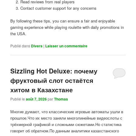
Read reviews from real players
Contact customer support for any concerns
By following these tips, you can ensure a fair and enjoyable
gaming experience while playing roulette with daily promotions in
the USA.
Publié dans
Divers
|
Laisser un commentaire
Sizzling Hot Deluxe: почему
фруктовый слот остаётся
хитом в Казахстане
Publié le
août 7, 2026
par
Thomas
Многие думают, что классические игровые автоматы ушли в
прошлое.Что их место заняли многолинейные видеослоты с
трёхмерной графикой и сложными сюжетами.Но статистика
говорит об обратном.По данным аналитики казахстанского