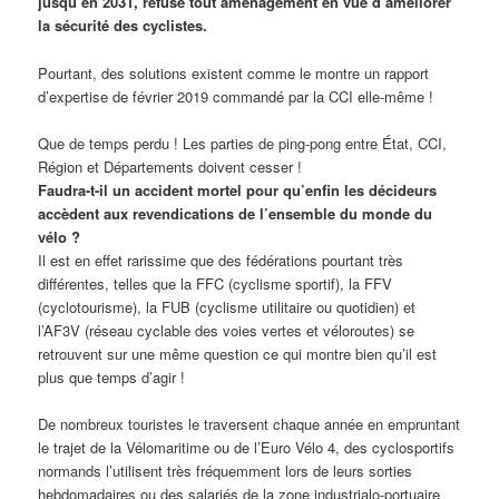
jusqu’en 2031, refuse tout aménagement en vue d’améliorer
la sécurité des cyclistes.
Pourtant, des solutions existent comme le montre un rapport
d’expertise de février 2019 commandé par la CCI elle-même !
Que de temps perdu ! Les parties de ping-pong entre État, CCI,
Région et Départements doivent cesser !
Faudra-t-il un accident mortel pour qu’enfin les décideurs
accèdent aux revendications de l’ensemble du monde du
vélo ?
Il est en effet rarissime que des fédérations pourtant très
différentes, telles que la FFC (cyclisme sportif), la FFV
(cyclotourisme), la FUB (cyclisme utilitaire ou quotidien) et
l’AF3V (réseau cyclable des voies vertes et véloroutes) se
retrouvent sur une même question ce qui montre bien qu’il est
plus que temps d’agir !
De nombreux touristes le traversent chaque année en empruntant
le trajet de la Vélomaritime ou de l’Euro Vélo 4, des cyclosportifs
normands l’utilisent très fréquemment lors de leurs sorties
hebdomadaires ou des salariés de la zone industrialo-portuaire