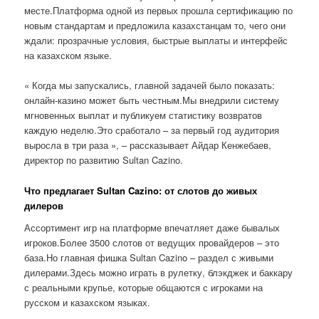
месте.Платформа одной из первых прошла сертификацию по
новым стандартам и предложила казахстанцам то, чего они
ждали: прозрачные условия, быстрые выплаты и интерфейс
на казахском языке.
« Когда мы запускались, главной задачей было показать:
онлайн-казино может быть честным.Мы внедрили систему
мгновенных выплат и публикуем статистику возвратов
каждую неделю.Это сработало – за первый год аудитория
выросла в три раза », – рассказывает Айдар Кенжебаев,
директор по развитию Sultan Cazino.
Что предлагает Sultan Cazino: от слотов до живых
дилеров
Ассортимент игр на платформе впечатляет даже бывалых
игроков.Более 3500 слотов от ведущих провайдеров – это
база.Но главная фишка Sultan Cazino – раздел с живыми
дилерами.Здесь можно играть в рулетку, блэкджек и баккару
с реальными крупье, которые общаются с игроками на
русском и казахском языках.