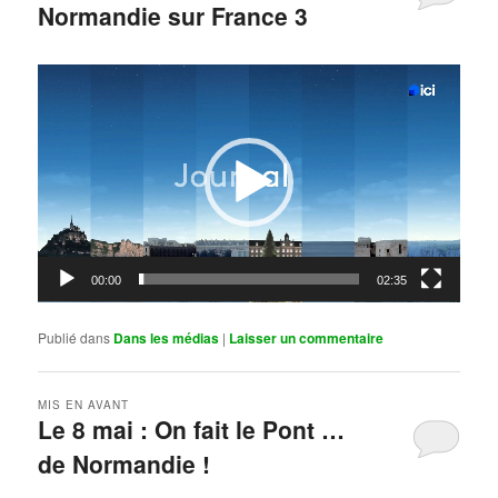
Normandie sur France 3
Publié le
mai 11, 2026
par
Steph
Lecteur
vidéo
00:00
02:35
Publié dans
Dans les médias
|
Laisser un commentaire
MIS EN AVANT
Le 8 mai : On fait le Pont …
de Normandie !