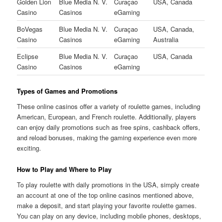
Golden Lion
Blue Media N. V.
Curaçao
USA, Canada
Casino
Casinos
eGaming
BoVegas
Blue Media N. V.
Curaçao
USA, Canada,
Casino
Casinos
eGaming
Australia
Eclipse
Blue Media N. V.
Curaçao
USA, Canada
Casino
Casinos
eGaming
Types of Games and Promotions
These online casinos offer a variety of roulette games, including
American, European, and French roulette. Additionally, players
can enjoy daily promotions such as free spins, cashback offers,
and reload bonuses, making the gaming experience even more
exciting.
How to Play and Where to Play
To play roulette with daily promotions in the USA, simply create
an account at one of the top online casinos mentioned above,
make a deposit, and start playing your favorite roulette games.
You can play on any device, including mobile phones, desktops,