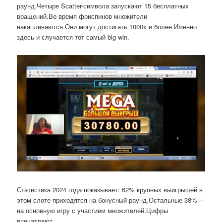
раунд.Четыре Scatter-символа запускают 15 бесплатных
вращений.Во время фриспинов множители
накапливаются.Они могут достигать 1000x и более.Именно
здесь и случается тот самый big win.
Статистика 2024 года показывает: 62% крупных выигрышей в
этом слоте приходятся на бонусный раунд.Остальные 38% –
на основную игру с участием множителей.Цифры
впечатляют.