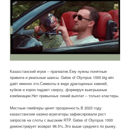
Казахстанский игрок – прагматик.Ему нужны понятные
правила и реальные шансы. Gates of Olympus 1000 big win
даёт именно это.Символы в виде драгоценных камней,
кубков и корон падают сверху, формируя выигрышные
комбинации.Нет привычных линий выплат – только кластеры.
Местные гемблеры ценят прозрачность.В 2023 году
казахстанские казино-агрегаторы зафиксировали рост
запросов на слоты с высоким RTP. Gates of Olympus 1000
демонстрирует возврат 96.5%.Это выше среднего по рынку.