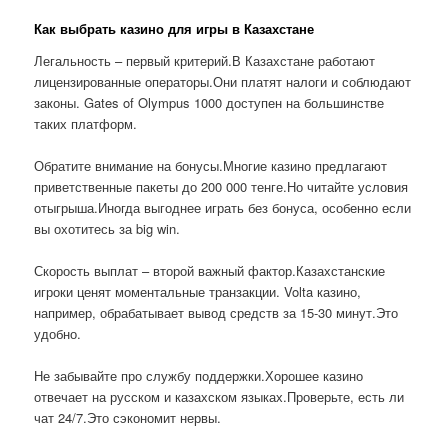
Как выбрать казино для игры в Казахстане
Легальность – первый критерий.В Казахстане работают
лицензированные операторы.Они платят налоги и соблюдают
законы. Gates of Olympus 1000 доступен на большинстве
таких платформ.
Обратите внимание на бонусы.Многие казино предлагают
приветственные пакеты до 200 000 тенге.Но читайте условия
отыгрыша.Иногда выгоднее играть без бонуса, особенно если
вы охотитесь за big win.
Скорость выплат – второй важный фактор.Казахстанские
игроки ценят моментальные транзакции. Volta казино,
например, обрабатывает вывод средств за 15-30 минут.Это
удобно.
Не забывайте про службу поддержки.Хорошее казино
отвечает на русском и казахском языках.Проверьте, есть ли
чат 24/7.Это сэкономит нервы.