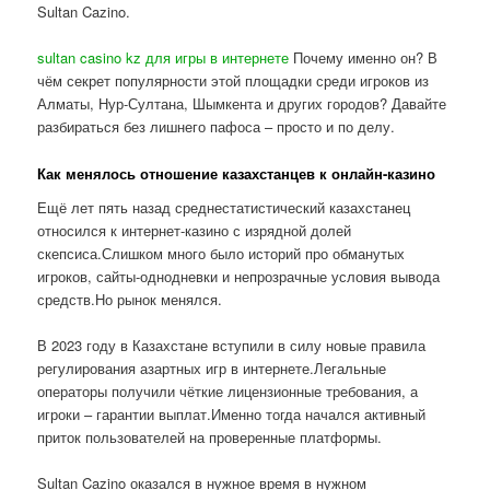
Sultan Cazino.
sultan casino kz для игры в интернете
Почему именно он? В
чём секрет популярности этой площадки среди игроков из
Алматы, Нур-Султана, Шымкента и других городов? Давайте
разбираться без лишнего пафоса – просто и по делу.
Как менялось отношение казахстанцев к онлайн-казино
Ещё лет пять назад среднестатистический казахстанец
относился к интернет-казино с изрядной долей
скепсиса.Слишком много было историй про обманутых
игроков, сайты-однодневки и непрозрачные условия вывода
средств.Но рынок менялся.
В 2023 году в Казахстане вступили в силу новые правила
регулирования азартных игр в интернете.Легальные
операторы получили чёткие лицензионные требования, а
игроки – гарантии выплат.Именно тогда начался активный
приток пользователей на проверенные платформы.
Sultan Cazino оказался в нужное время в нужном