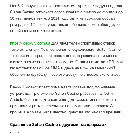
Особой популярностью пользуются турниры.Каждую неделю
Sultan Cazino запускает соревнования с призовым фондом до
50 миллионов тенге.В 2024 году один из турниров собрал
рекордные 12 тысяч участников – больше, чем любое другое
онлайн-казино в Казахстане.
https://icedkyiv.com.ua
Для любителей спортивных ставок
тоже есть опции.Хотя основная специализация Sultan Cazino
– это казино-игры, платформа активно развивает линию на
казахстанские спортивные события.Ставки на матчи КПЛ, бои
казахстанских бойцов ММА и даже на игры национальной
сборной по футболу – всё это доступно в несколько кликов.
Важный нюанс: платформа адаптирована под мобильные
устройства.Приложение Sultan Cazino работает на iOS и
Android без лагов, что критично для казахстанцев, которые
привыкли играть в перерывах на работе или в пробках.А
пробки в Алматы, как известно, дают на это немало времени.
Сравнение Sultan Cazino с другими платформами