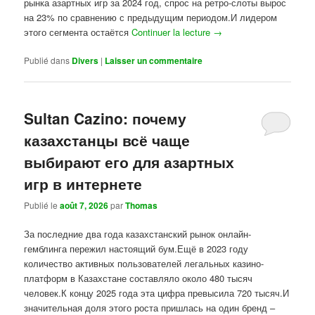
рынка азартных игр за 2024 год, спрос на ретро-слоты вырос
на 23% по сравнению с предыдущим периодом.И лидером
этого сегмента остаётся
Continuer la lecture
→
Publié dans
Divers
|
Laisser un commentaire
Sultan Cazino: почему
казахстанцы всё чаще
выбирают его для азартных
игр в интернете
Publié le
août 7, 2026
par
Thomas
За последние два года казахстанский рынок онлайн-
гемблинга пережил настоящий бум.Ещё в 2023 году
количество активных пользователей легальных казино-
платформ в Казахстане составляло около 480 тысяч
человек.К концу 2025 года эта цифра превысила 720 тысяч.И
значительная доля этого роста пришлась на один бренд –