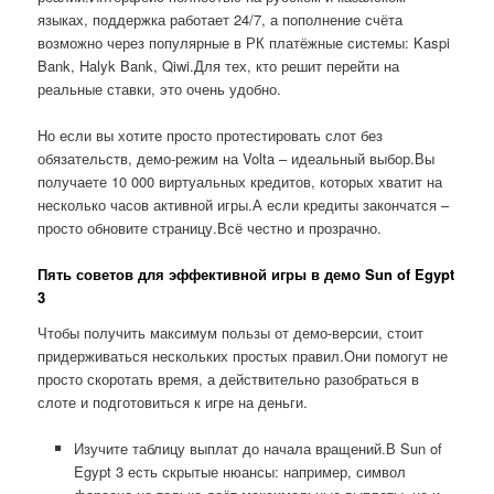
языках, поддержка работает 24/7, а пополнение счёта
возможно через популярные в РК платёжные системы: Kaspi
Bank, Halyk Bank, Qiwi.Для тех, кто решит перейти на
реальные ставки, это очень удобно.
Но если вы хотите просто протестировать слот без
обязательств, демо-режим на Volta – идеальный выбор.Вы
получаете 10 000 виртуальных кредитов, которых хватит на
несколько часов активной игры.А если кредиты закончатся –
просто обновите страницу.Всё честно и прозрачно.
Пять советов для эффективной игры в демо Sun of Egypt
3
Чтобы получить максимум пользы от демо-версии, стоит
придерживаться нескольких простых правил.Они помогут не
просто скоротать время, а действительно разобраться в
слоте и подготовиться к игре на деньги.
Изучите таблицу выплат до начала вращений.В Sun of
Egypt 3 есть скрытые нюансы: например, символ