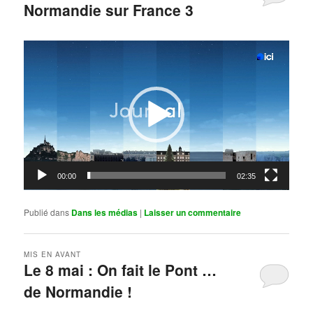
Normandie sur France 3
Publié le
mai 11, 2026
par
Steph
Lecteur
vidéo
00:00
02:35
Publié dans
Dans les médias
|
Laisser un commentaire
MIS EN AVANT
Le 8 mai : On fait le Pont …
de Normandie !