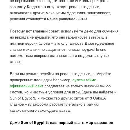
не переживаете за каждый тенге, не боитесь проиграть
зарплату.Когда же в игру входят реальные деньги,
включаются другие механизмы.Адреналин зашкаливает,
решения становятся менее рациональными.
Поэтому вот главный совет: используйте демо для обучения,
но никогда не думайте, что оно гарантирует выигрыш в
платной версии.Слоты – это случайность.Даже идеальное
знание механики не защитит от полосы неудач.Но оно
поможет вам вовремя остановиться и не делать глупых
ставок.
Если вы решите перейти на реальные деньги, выбирайте
проверенные площадки.Например,
султан геймс
официальный сайт
предлагает не только широкий выбор
слотов, но и честные условия для игры.Здесь вы найдёте и
Sun of Egypt 3, и множество других хитов от 3 Oaks.А
главное – платформа работает легально в рамках
казахстанского законодательства.
Демо Sun of Egypt 3: ваш первый шаг в мир фараонов