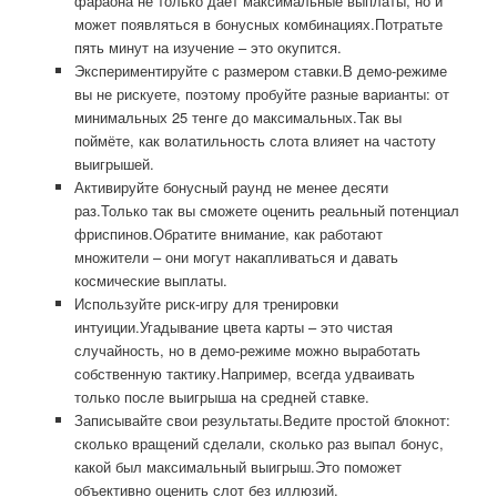
фараона не только даёт максимальные выплаты, но и
может появляться в бонусных комбинациях.Потратьте
пять минут на изучение – это окупится.
Экспериментируйте с размером ставки.В демо-режиме
вы не рискуете, поэтому пробуйте разные варианты: от
минимальных 25 тенге до максимальных.Так вы
поймёте, как волатильность слота влияет на частоту
выигрышей.
Активируйте бонусный раунд не менее десяти
раз.Только так вы сможете оценить реальный потенциал
фриспинов.Обратите внимание, как работают
множители – они могут накапливаться и давать
космические выплаты.
Используйте риск-игру для тренировки
интуиции.Угадывание цвета карты – это чистая
случайность, но в демо-режиме можно выработать
собственную тактику.Например, всегда удваивать
только после выигрыша на средней ставке.
Записывайте свои результаты.Ведите простой блокнот:
сколько вращений сделали, сколько раз выпал бонус,
какой был максимальный выигрыш.Это поможет
объективно оценить слот без иллюзий.