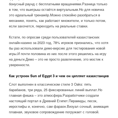
бонусный раунд с бесплатными вращениями.Разница только
в том, что выигрыш остаётся виртуальным.Но для новичка
это идеальный тренажёр.Можно спокойно разобраться в
механике, понять, как работают множители, и только потом,
если захочется, переходить на реальные ставки.
Кстати, по опросам среди пользователей казахстанских
онлайн-казино за 2023 год, 78% игроков признались, что хотя
бы раз использовали демо-версию для тестирования новой
игры.И почти половина из них после этого решились на игру
на деньги.Демо – это не просто развлечение, это мостик к
уверенности.
Как устроен Sun of Egypt 3 и чем он цепляет казахстанцев
Слот выполнен в классическом стиле 3 Oaks: пять
барабанов, три ряда, 25 фиксированных линий выплат.Но
главная фишка – это атмосфера.Разработчики создали
настоящий портал в Древний Египет.Пирамиды, песок,
иероглифы и, конечно, сам фараон.Визуал сочный, анимация
плавная, звуковое сопровождение погружает с головой.