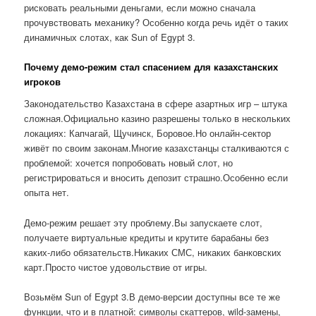
рисковать реальными деньгами, если можно сначала
прочувствовать механику? Особенно когда речь идёт о таких
динамичных слотах, как Sun of Egypt 3.
Почему демо-режим стал спасением для казахстанских
игроков
Законодательство Казахстана в сфере азартных игр – штука
сложная.Официально казино разрешены только в нескольких
локациях: Капчагай, Щучинск, Боровое.Но онлайн-сектор
живёт по своим законам.Многие казахстанцы сталкиваются с
проблемой: хочется попробовать новый слот, но
регистрироваться и вносить депозит страшно.Особенно если
опыта нет.
Демо-режим решает эту проблему.Вы запускаете слот,
получаете виртуальные кредиты и крутите барабаны без
каких-либо обязательств.Никаких СМС, никаких банковских
карт.Просто чистое удовольствие от игры.
Возьмём Sun of Egypt 3.В демо-версии доступны все те же
функции, что и в платной: символы скаттеров, wild-замены,