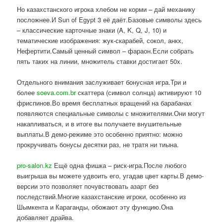
Но казахстанского игрока хлебом не корми – дай механику
посложнее.И Sun of Egypt 3 её даёт.Базовые символы здесь
– классические карточные знаки (A, K, Q, J, 10) и
тематические изображения: жук-скарабей, сокол, анкх,
Нефертити.Самый ценный символ – фараон.Если собрать
пять таких на линии, множитель ставки достигает 50x.
Отдельного внимания заслуживает бонусная игра.Три и
более
soeva.com.br
скаттера (символ солнца) активируют 10
фриспинов.Во время бесплатных вращений на барабанах
появляются специальные символы с множителями.Они могут
накапливаться, и в итоге вы получаете внушительные
выплаты.В демо-режиме это особенно приятно: можно
прокручивать бонусы десятки раз, не тратя ни тиына.
pro-salon.kz
Ещё одна фишка – риск-игра.После любого
выигрыша вы можете удвоить его, угадав цвет карты.В демо-
версии это позволяет почувствовать азарт без
последствий.Многие казахстанские игроки, особенно из
Шымкента и Караганды, обожают эту функцию.Она
добавляет драйва.