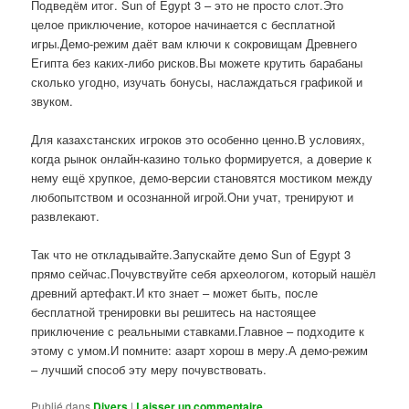
Подведём итог. Sun of Egypt 3 – это не просто слот.Это
целое приключение, которое начинается с бесплатной
игры.Демо-режим даёт вам ключи к сокровищам Древнего
Египта без каких-либо рисков.Вы можете крутить барабаны
сколько угодно, изучать бонусы, наслаждаться графикой и
звуком.
Для казахстанских игроков это особенно ценно.В условиях,
когда рынок онлайн-казино только формируется, а доверие к
нему ещё хрупкое, демо-версии становятся мостиком между
любопытством и осознанной игрой.Они учат, тренируют и
развлекают.
Так что не откладывайте.Запускайте демо Sun of Egypt 3
прямо сейчас.Почувствуйте себя археологом, который нашёл
древний артефакт.И кто знает – может быть, после
бесплатной тренировки вы решитесь на настоящее
приключение с реальными ставками.Главное – подходите к
этому с умом.И помните: азарт хорош в меру.А демо-режим
– лучший способ эту меру почувствовать.
Publié dans
Divers
|
Laisser un commentaire