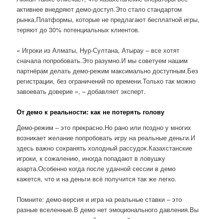
активнее внедряют демо-доступ.Это стало стандартом
рынка.Платформы, которые не предлагают бесплатной игры,
теряют до 30% потенциальных клиентов.
« Игроки из Алматы, Нур-Султана, Атырау – все хотят
сначала попробовать.Это разумно.И мы советуем нашим
партнёрам делать демо-режим максимально доступным.Без
регистрации, без ограничений по времени.Только так можно
завоевать доверие », – добавляет эксперт.
От демо к реальности: как не потерять голову
Демо-режим – это прекрасно.Но рано или поздно у многих
возникает желание попробовать игру на реальные деньги.И
здесь важно сохранять холодный рассудок.Казахстанские
игроки, к сожалению, иногда попадают в ловушку
азарта.Особенно когда после удачной сессии в демо
кажется, что и на деньги всё получится так же легко.
Помните: демо-версия и игра на реальные ставки – это
разные вселенные.В демо нет эмоционального давления.Вы