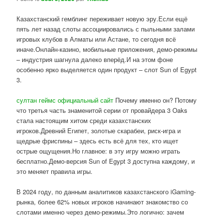
Казахстанский гемблинг переживает новую эру.Если ещё
пять лет назад слоты ассоциировались с пыльными залами
игровых клубов в Алматы или Астане, то сегодня всё
иначе.Онлайн-казино, мобильные приложения, демо-режимы
– индустрия шагнула далеко вперёд.И на этом фоне
особенно ярко выделяется один продукт – слот Sun of Egypt
3.
султан геймс официальный сайт
Почему именно он? Потому
что третья часть знаменитой серии от провайдера 3 Oaks
стала настоящим хитом среди казахстанских
игроков.Древний Египет, золотые скарабеи, риск-игра и
щедрые фриспины – здесь есть всё для тех, кто ищет
острые ощущения.Но главное: в эту игру можно играть
бесплатно.Демо-версия Sun of Egypt 3 доступна каждому, и
это меняет правила игры.
В 2024 году, по данным аналитиков казахстанского iGaming-
рынка, более 62% новых игроков начинают знакомство со
слотами именно через демо-режимы.Это логично: зачем