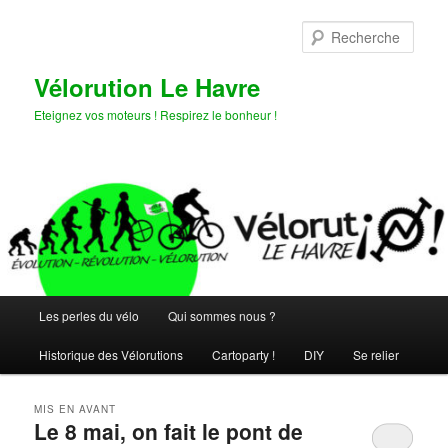
Aller
Aller
au
au
Rech
contenu
contenu
principal
secondaire
Vélorution Le Havre
Eteignez vos moteurs ! Respirez le bonheur !
Menu
Les perles du vélo
Qui sommes nous ?
principal
Historique des Vélorutions
Cartoparty !
DIY
Se relier
MIS EN AVANT
Le 8 mai, on fait le pont de