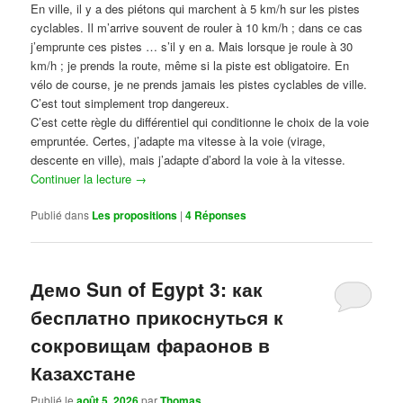
En ville, il y a des piétons qui marchent à 5 km/h sur les pistes
cyclables. Il m’arrive souvent de rouler à 10 km/h ; dans ce cas
j’emprunte ces pistes … s’il y en a. Mais lorsque je roule à 30
km/h ; je prends la route, même si la piste est obligatoire. En
vélo de course, je ne prends jamais les pistes cyclables de ville.
C’est tout simplement trop dangereux.
C’est cette règle du différentiel qui conditionne le choix de la voie
empruntée. Certes, j’adapte ma vitesse à la voie (virage,
descente en ville), mais j’adapte d’abord la voie à la vitesse.
Continuer la lecture
→
Publié dans
Les propositions
|
4
Réponses
Демо Sun of Egypt 3: как
бесплатно прикоснуться к
сокровищам фараонов в
Казахстане
Publié le
août 5, 2026
par
Thomas