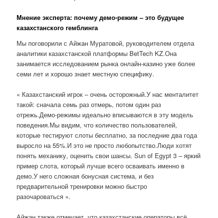
Мнение эксперта: почему демо-режим – это будущее
казахстанского гемблинга
Мы поговорили с Айжан Муратовой, руководителем отдела
аналитики казахстанской платформы BetTech KZ.Она
занимается исследованием рынка онлайн-казино уже более
семи лет и хорошо знает местную специфику.
« Казахстанский игрок – очень осторожный.У нас менталитет
такой: сначала семь раз отмерь, потом один раз
отрежь.Демо-режимы идеально вписываются в эту модель
поведения.Мы видим, что количество пользователей,
которые тестируют слоты бесплатно, за последние два года
выросло на 55%.И это не просто любопытство.Люди хотят
понять механику, оценить свои шансы. Sun of Egypt 3 – яркий
пример слота, который лучше всего осваивать именно в
демо.У него сложная бонусная система, и без
предварительной тренировки можно быстро
разочароваться ».
Айжан также отмечает, что казахстанские операторы всё