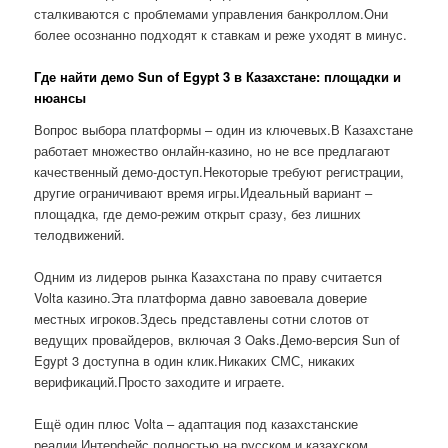
сталкиваются с проблемами управления банкроллом.Они
более осознанно подходят к ставкам и реже уходят в минус.
Где найти демо Sun of Egypt 3 в Казахстане: площадки и
нюансы
Вопрос выбора платформы – один из ключевых.В Казахстане
работает множество онлайн-казино, но не все предлагают
качественный демо-доступ.Некоторые требуют регистрации,
другие ограничивают время игры.Идеальный вариант –
площадка, где демо-режим открыт сразу, без лишних
телодвижений.
Одним из лидеров рынка Казахстана по праву считается
Volta казино.Эта платформа давно завоевала доверие
местных игроков.Здесь представлены сотни слотов от
ведущих провайдеров, включая 3 Oaks.Демо-версия Sun of
Egypt 3 доступна в один клик.Никаких СМС, никаких
верификаций.Просто заходите и играете.
Ещё один плюс Volta – адаптация под казахстанские
реалии.Интерфейс полностью на русском и казахском