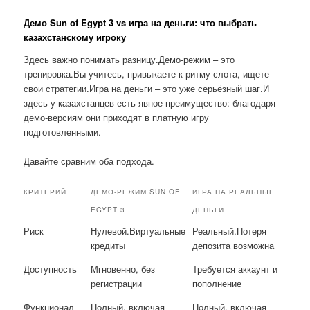
Демо Sun of Egypt 3 vs игра на деньги: что выбрать
казахстанскому игроку
Здесь важно понимать разницу.Демо-режим – это
тренировка.Вы учитесь, привыкаете к ритму слота, ищете
свои стратегии.Игра на деньги – это уже серьёзный шаг.И
здесь у казахстанцев есть явное преимущество: благодаря
демо-версиям они приходят в платную игру
подготовленными.
Давайте сравним оба подхода.
КРИТЕРИЙ
ДЕМО-РЕЖИМ SUN OF
ИГРА НА РЕАЛЬНЫЕ
EGYPT 3
ДЕНЬГИ
Риск
Нулевой.Виртуальные
Реальный.Потеря
кредиты
депозита возможна
Доступность
Мгновенно, без
Требуется аккаунт и
регистрации
пополнение
Функционал
Полный, включая
Полный, включая