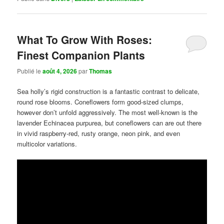
What To Grow With Roses:
Finest Companion Plants
Publié le
août 4, 2026
par
Thomas
Sea holly’s rigid construction is a fantastic contrast to delicate,
round rose blooms. Coneflowers form good-sized clumps,
however don’t unfold aggressively. The most well-known is the
lavender Echinacea purpurea, but coneflowers can are out there
in vivid raspberry-red, rusty orange, neon pink, and even
multicolor variations.