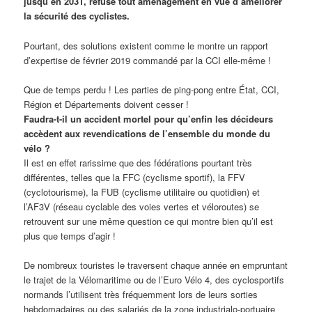
jusqu’en 2031, refuse tout aménagement en vue d’améliorer
la sécurité des cyclistes.
Pourtant, des solutions existent comme le montre un rapport
d’expertise de février 2019 commandé par la CCI elle-même !
Que de temps perdu ! Les parties de ping-pong entre État, CCI,
Région et Départements doivent cesser !
Faudra-t-il un accident mortel pour qu’enfin les décideurs
accèdent aux revendications de l’ensemble du monde du
vélo ?
Il est en effet rarissime que des fédérations pourtant très
différentes, telles que la FFC (cyclisme sportif), la FFV
(cyclotourisme), la FUB (cyclisme utilitaire ou quotidien) et
l’AF3V (réseau cyclable des voies vertes et véloroutes) se
retrouvent sur une même question ce qui montre bien qu’il est
plus que temps d’agir !
De nombreux touristes le traversent chaque année en empruntant
le trajet de la Vélomaritime ou de l’Euro Vélo 4, des cyclosportifs
normands l’utilisent très fréquemment lors de leurs sorties
hebdomadaires ou des salariés de la zone industrialo-portuaire