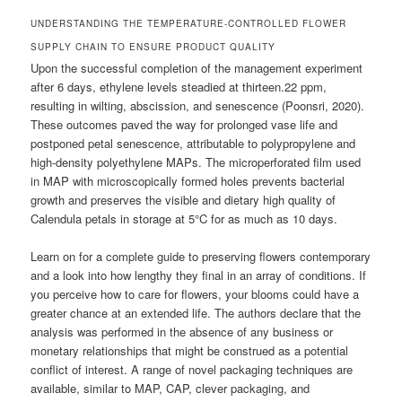
UNDERSTANDING THE TEMPERATURE-CONTROLLED FLOWER
SUPPLY CHAIN TO ENSURE PRODUCT QUALITY
Upon the successful completion of the management experiment
after 6 days, ethylene levels steadied at thirteen.22 ppm,
resulting in wilting, abscission, and senescence (Poonsri, 2020).
These outcomes paved the way for prolonged vase life and
postponed petal senescence, attributable to polypropylene and
high-density polyethylene MAPs. The microperforated film used
in MAP with microscopically formed holes prevents bacterial
growth and preserves the visible and dietary high quality of
Calendula petals in storage at 5°C for as much as 10 days.
Learn on for a complete guide to preserving flowers contemporary
and a look into how lengthy they final in an array of conditions. If
you perceive how to care for flowers, your blooms could have a
greater chance at an extended life. The authors declare that the
analysis was performed in the absence of any business or
monetary relationships that might be construed as a potential
conflict of interest. A range of novel packaging techniques are
available, similar to MAP, CAP, clever packaging, and