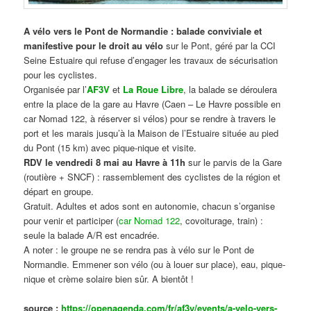
A vélo vers le Pont de Normandie : balade conviviale et
manifestive
pour le droit au vélo
sur le Pont, géré par la CCI
Seine Estuaire qui refuse d’engager les travaux de sécurisation
pour les cyclistes.
Organisée par l’
AF3V
et
La Roue Libre
, la balade se déroulera
entre la place de la gare au Havre (Caen – Le Havre possible en
car Nomad 122, à réserver si vélos) pour se rendre à travers le
port et les marais jusqu’à la Maison de l’Estuaire située au pied
du Pont (15 km) avec pique-nique et visite.
RDV le vendredi 8 mai au Havre à 11h
sur le parvis de la Gare
(routière + SNCF) : rassemblement des cyclistes de la région et
départ en groupe.
Gratuit. Adultes et ados sont en autonomie, chacun s’organise
pour venir et participer (
car Nomad 122
, covoiturage, train) :
seule la balade A/R est encadrée.
A noter : le groupe ne se rendra pas à vélo sur le Pont de
Normandie. Emmener son vélo (ou à louer sur place), eau, pique-
nique et crème solaire bien sûr. A bientôt !
source :
https://openagenda.com/fr/af3v/events/a-velo-vers-