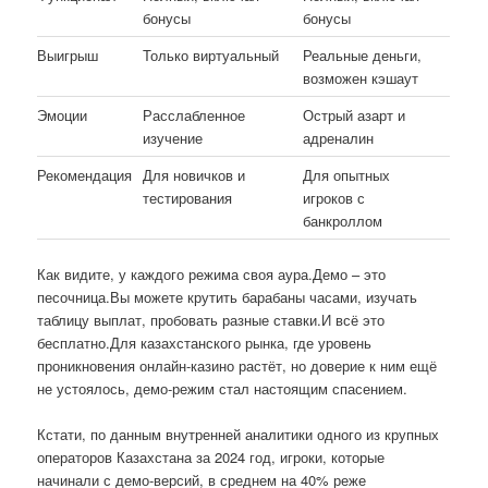
бонусы
бонусы
Выигрыш
Только виртуальный
Реальные деньги,
возможен кэшаут
Эмоции
Расслабленное
Острый азарт и
изучение
адреналин
Рекомендация
Для новичков и
Для опытных
тестирования
игроков с
банкроллом
Как видите, у каждого режима своя аура.Демо – это
песочница.Вы можете крутить барабаны часами, изучать
таблицу выплат, пробовать разные ставки.И всё это
бесплатно.Для казахстанского рынка, где уровень
проникновения онлайн-казино растёт, но доверие к ним ещё
не устоялось, демо-режим стал настоящим спасением.
Кстати, по данным внутренней аналитики одного из крупных
операторов Казахстана за 2024 год, игроки, которые
начинали с демо-версий, в среднем на 40% реже