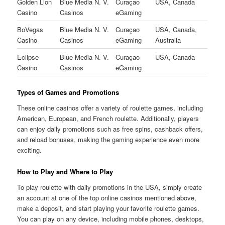
Golden Lion
Blue Media N. V.
Curaçao
USA, Canada
Casino
Casinos
eGaming
BoVegas
Blue Media N. V.
Curaçao
USA, Canada,
Casino
Casinos
eGaming
Australia
Eclipse
Blue Media N. V.
Curaçao
USA, Canada
Casino
Casinos
eGaming
Types of Games and Promotions
These online casinos offer a variety of roulette games, including
American, European, and French roulette. Additionally, players
can enjoy daily promotions such as free spins, cashback offers,
and reload bonuses, making the gaming experience even more
exciting.
How to Play and Where to Play
To play roulette with daily promotions in the USA, simply create
an account at one of the top online casinos mentioned above,
make a deposit, and start playing your favorite roulette games.
You can play on any device, including mobile phones, desktops,