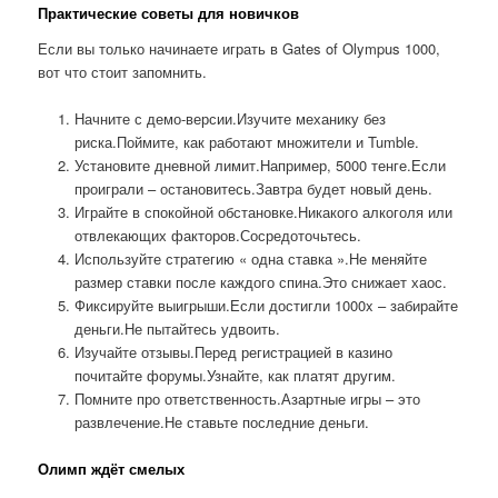
Практические советы для новичков
Если вы только начинаете играть в Gates of Olympus 1000,
вот что стоит запомнить.
Начните с демо-версии.Изучите механику без
риска.Поймите, как работают множители и Tumble.
Установите дневной лимит.Например, 5000 тенге.Если
проиграли – остановитесь.Завтра будет новый день.
Играйте в спокойной обстановке.Никакого алкоголя или
отвлекающих факторов.Сосредоточьтесь.
Используйте стратегию « одна ставка ».Не меняйте
размер ставки после каждого спина.Это снижает хаос.
Фиксируйте выигрыши.Если достигли 1000x – забирайте
деньги.Не пытайтесь удвоить.
Изучайте отзывы.Перед регистрацией в казино
почитайте форумы.Узнайте, как платят другим.
Помните про ответственность.Азартные игры – это
развлечение.Не ставьте последние деньги.
Олимп ждёт смелых