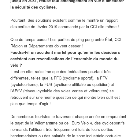
jusqu’en 2031, refuse tout aménagement en vue d’améliorer
la sécurité des cyclistes.
Pourtant, des solutions existent comme le montre un rapport
d’expertise de février 2019 commandé par la CCI elle-même !
Que de temps perdu ! Les parties de ping-pong entre État, CCI,
Région et Départements doivent cesser !
Faudra-t-il un accident mortel pour qu’enfin les décideurs
accèdent aux revendications de l’ensemble du monde du
vélo ?
Il est en effet rarissime que des fédérations pourtant très
différentes, telles que la FFC (cyclisme sportif), la FFV
(cyclotourisme), la FUB (cyclisme utilitaire ou quotidien) et
l’AF3V (réseau cyclable des voies vertes et véloroutes) se
retrouvent sur une même question ce qui montre bien qu’il est
plus que temps d’agir !
De nombreux touristes le traversent chaque année en empruntant
le trajet de la Vélomaritime ou de l’Euro Vélo 4, des cyclosportifs
normands l’utilisent très fréquemment lors de leurs sorties
hebdomadaires ou des salariés de la zone industrialo-portuaire