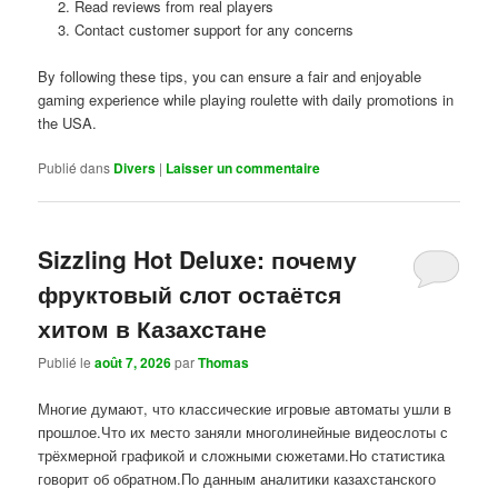
Read reviews from real players
Contact customer support for any concerns
By following these tips, you can ensure a fair and enjoyable
gaming experience while playing roulette with daily promotions in
the USA.
Publié dans
Divers
|
Laisser un commentaire
Sizzling Hot Deluxe: почему
фруктовый слот остаётся
хитом в Казахстане
Publié le
août 7, 2026
par
Thomas
Многие думают, что классические игровые автоматы ушли в
прошлое.Что их место заняли многолинейные видеослоты с
трёхмерной графикой и сложными сюжетами.Но статистика
говорит об обратном.По данным аналитики казахстанского