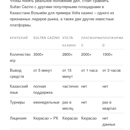
Чтобы понять реальное положение дел, стоит сравнить
Sultan Cazino с другими популярными площадками в
Казахстане.Возьмём для примера Volta казино – одного из
признанных лидеров рынка, а также две другие известные
платформы.
КРИТЕРИЙ
SULTAN CAZINO
VOLTA
ПЛАТФОРМА
ПЛАТФОРМА
КАЗИНО
C
D
Количество
3500+
2800+
2000+
1500+
игр
Вывод
от 5 минут
от 15
от 1 часа
от 3 часов
средств
минут
Казахский
полная
частично
нет
нет
язык
поддержка
Турниры
еженедельные
раз в
нет
раз в
месяц
квартал
Лицензия
Кюрасао + РК
Кюрасао
Кюрасао
нет
данных