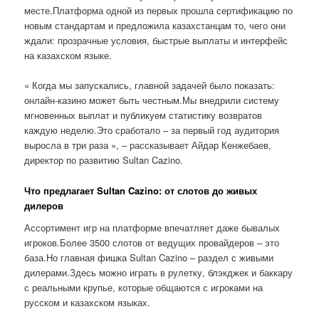
месте.Платформа одной из первых прошла сертификацию по
новым стандартам и предложила казахстанцам то, чего они
ждали: прозрачные условия, быстрые выплаты и интерфейс
на казахском языке.
« Когда мы запускались, главной задачей было показать:
онлайн-казино может быть честным.Мы внедрили систему
мгновенных выплат и публикуем статистику возвратов
каждую неделю.Это сработало – за первый год аудитория
выросла в три раза », – рассказывает Айдар Кенжебаев,
директор по развитию Sultan Cazino.
Что предлагает Sultan Cazino: от слотов до живых
дилеров
Ассортимент игр на платформе впечатляет даже бывалых
игроков.Более 3500 слотов от ведущих провайдеров – это
база.Но главная фишка Sultan Cazino – раздел с живыми
дилерами.Здесь можно играть в рулетку, блэкджек и баккару
с реальными крупье, которые общаются с игроками на
русском и казахском языках.