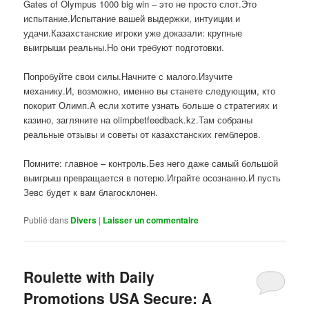
Gates of Olympus 1000 big win – это не просто слот.Это
испытание.Испытание вашей выдержки, интуиции и
удачи.Казахстанские игроки уже доказали: крупные
выигрыши реальны.Но они требуют подготовки.
Попробуйте свои силы.Начните с малого.Изучите
механику.И, возможно, именно вы станете следующим, кто
покорит Олимп.А если хотите узнать больше о стратегиях и
казино, загляните на olimpbetfeedback.kz.Там собраны
реальные отзывы и советы от казахстанских гемблеров.
Помните: главное – контроль.Без него даже самый большой
выигрыш превращается в потерю.Играйте осознанно.И пусть
Зевс будет к вам благосклонен.
Publié dans
Divers
|
Laisser un commentaire
Roulette with Daily
Promotions USA Secure: A