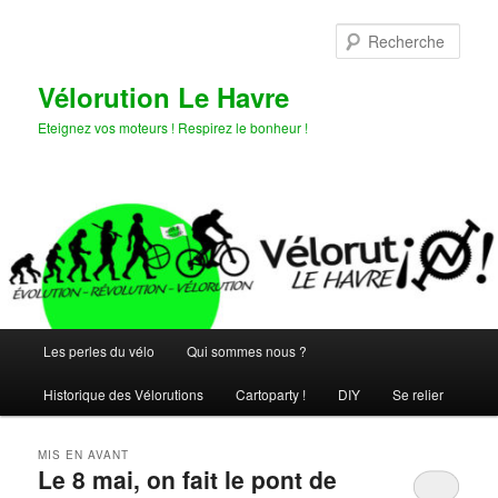
Aller
Aller
au
au
Rech
contenu
contenu
principal
secondaire
Vélorution Le Havre
Eteignez vos moteurs ! Respirez le bonheur !
Menu
Les perles du vélo
Qui sommes nous ?
principal
Historique des Vélorutions
Cartoparty !
DIY
Se relier
MIS EN AVANT
Le 8 mai, on fait le pont de