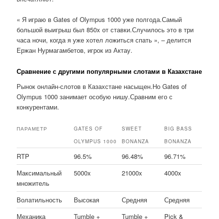
« Я играю в Gates of Olympus 1000 уже полгода.Самый
большой выигрыш был 850x от ставки.Случилось это в три
часа ночи, когда я уже хотел ложиться спать », – делится
Ержан Нурмагамбетов, игрок из Актау.
Сравнение с другими популярными слотами в Казахстане
Рынок онлайн-слотов в Казахстане насыщен.Но Gates of
Olympus 1000 занимает особую нишу.Сравним его с
конкурентами.
ПАРАМЕТР
GATES OF
SWEET
BIG BASS
OLYMPUS 1000
BONANZA
BONANZA
RTP
96.5%
96.48%
96.71%
Максимальный
5000x
21000x
4000x
множитель
Волатильность
Высокая
Средняя
Средняя
Механика
Tumble +
Tumble +
Pick &