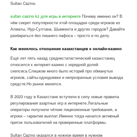
Sultan Cazino.
sultan casino kz для игры в интернете
Почему именно он? В
чём секрет популярности этой площадки среди игроков из
Алматы, Нур-Султана, Шымкента и других городов? Давайте
разбираться без лишнего пафоса – просто и по делу.
Как менялось отношение казахстанцев к онлайн-казино
Ещё лет пять назад среднестатистический казахстанец
относился к интернет-казино с изрядной долей
скепсиса.Слишком много было историй про обманутых
игроков, сайты-однодневки и непрозрачные условия вывода
средств.Но рынок менялся.
В 2023 году в Казахстане вступили в силу новые правила
регулирования азартных игр в интернете.Легальные
операторы получили чёткие лицензионные требования, а
игроки – гарантии выплат.Именно тогда начался активный
приток пользователей на проверенные платформы.
Sultan Cazino оказался в нужное время в нужном