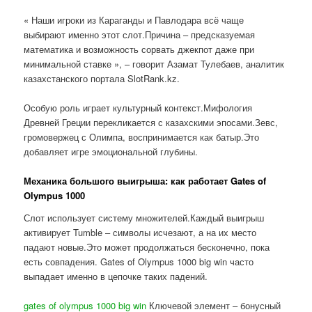
« Наши игроки из Караганды и Павлодара всё чаще
выбирают именно этот слот.Причина – предсказуемая
математика и возможность сорвать джекпот даже при
минимальной ставке », – говорит Азамат Тулебаев, аналитик
казахстанского портала SlotRank.kz.
Особую роль играет культурный контекст.Мифология
Древней Греции перекликается с казахскими эпосами.Зевс,
громовержец с Олимпа, воспринимается как батыр.Это
добавляет игре эмоциональной глубины.
Механика большого выигрыша: как работает Gates of
Olympus 1000
Слот использует систему множителей.Каждый выигрыш
активирует Tumble – символы исчезают, а на их место
падают новые.Это может продолжаться бесконечно, пока
есть совпадения. Gates of Olympus 1000 big win часто
выпадает именно в цепочке таких падений.
gates of olympus 1000 big win
Ключевой элемент – бонусный