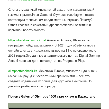
Слоты с механикой множителей захватили казахстанский
гемблинг-рынок.Игра Gates of Olympus 1000 big win стала
настоящим феноменом среди местных игроков.Почему?
Ответ кроется в сочетании древнегреческой эстетики и
взрывной волатильности.
https://barabashovo.ck.ua/
Алматы, Астана, Шымкент –
география побед расширяется.В 2024 году объём ставок в
онлайн-слотах в Казахстане вырос на 34% по сравнению с
2023 годом.Это данные аналитического центра Digital Gaming
Asia.И львиная доля приходится на Pragmatic Play.
olimpbetfeedback.kz
Механика Tumble, множители до 500x и
бонусный раунд с бесплатными вращениями – всё это
создаёт идеальные условия для крупного выигрыша.Но
давайте разберёмся по порядку.
Почему Gates of Olympus 1000 стал хитом в Казахстане