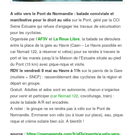
A vélo vers le Pont de Normandie : balade conviviale et
manifestive
pour le droit au vélo
sur le Pont, géré par la CCI
Seine Estuaire qui refuse d’engager les travaux de sécurisation
pour les cyclistes.
Organisée par l’
AF3V
et
La Roue Libre
, la balade se déroulera
entre la place de la gare au Havre (Caen – Le Havre possible en
car Nomad 122, à réserver si vélos) pour se rendre à travers le
port et les marais jusqu’à la Maison de l’Estuaire située au pied
du Pont (15 km) avec pique-nique et visite.
RDV le vendredi 8 mai au Havre à 11h
sur le parvis de la Gare
(routière + SNCF) : rassemblement des cyclistes de la région et
départ en groupe.
Gratuit. Adultes et ados sont en autonomie, chacun s’organise
pour venir et participer (
car Nomad 122
, covoiturage, train) :
seule la balade A/R est encadrée.
A noter : le groupe ne se rendra pas à vélo sur le Pont de
Normandie. Emmener son vélo (ou à louer sur place), eau, pique-
nique et crème solaire bien sûr. A bientôt !
source :
https://openagenda.com/fr/af3v/events/a-velo-vers-