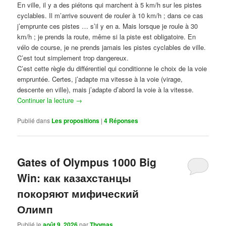
En ville, il y a des piétons qui marchent à 5 km/h sur les pistes
cyclables. Il m’arrive souvent de rouler à 10 km/h ; dans ce cas
j’emprunte ces pistes … s’il y en a. Mais lorsque je roule à 30
km/h ; je prends la route, même si la piste est obligatoire. En
vélo de course, je ne prends jamais les pistes cyclables de ville.
C’est tout simplement trop dangereux.
C’est cette règle du différentiel qui conditionne le choix de la voie
empruntée. Certes, j’adapte ma vitesse à la voie (virage,
descente en ville), mais j’adapte d’abord la voie à la vitesse.
Continuer la lecture
→
Publié dans
Les propositions
|
4
Réponses
Gates of Olympus 1000 Big
Win: как казахстанцы
покоряют мифический
Олимп
Publié le
août 9, 2026
par
Thomas