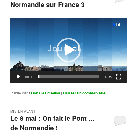
Normandie sur France 3
Publié le
mai 11, 2026
par
Steph
Lecteur
vidéo
00:00
02:35
Publié dans
Dans les médias
|
Laisser un commentaire
MIS EN AVANT
Le 8 mai : On fait le Pont …
de Normandie !