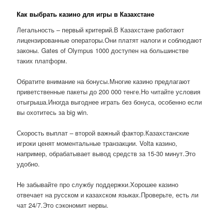
Как выбрать казино для игры в Казахстане
Легальность – первый критерий.В Казахстане работают
лицензированные операторы.Они платят налоги и соблюдают
законы. Gates of Olympus 1000 доступен на большинстве
таких платформ.
Обратите внимание на бонусы.Многие казино предлагают
приветственные пакеты до 200 000 тенге.Но читайте условия
отыгрыша.Иногда выгоднее играть без бонуса, особенно если
вы охотитесь за big win.
Скорость выплат – второй важный фактор.Казахстанские
игроки ценят моментальные транзакции. Volta казино,
например, обрабатывает вывод средств за 15-30 минут.Это
удобно.
Не забывайте про службу поддержки.Хорошее казино
отвечает на русском и казахском языках.Проверьте, есть ли
чат 24/7.Это сэкономит нервы.