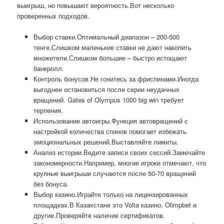
выигрыш, но повышают вероятность.Вот несколько
проверенных подходов.
Выбор ставки.Оптимальный диапазон – 200-500
тенге.Слишком маленькие ставки не дают накопить
множители.Слишком большие – быстро истощают
банкролл.
Контроль бонусов.Не гонитесь за фриспинами.Иногда
выгоднее остановиться после серии неудачных
вращений. Gates of Olympus 1000 big win требует
терпения.
Использование автоигры.Функция автовращений с
настройкой количества спинов помогает избежать
эмоциональных решений.Выставляйте лимиты.
Анализ истории.Ведите записи своих сессий.Замечайте
закономерности.Например, многие игроки отмечают, что
крупные выигрыши случаются после 50-70 вращений
без бонуса.
Выбор казино.Играйте только на лицензированных
площадках.В Казахстане это Volta казино, Olimpbet и
другие.Проверяйте наличие сертификатов.