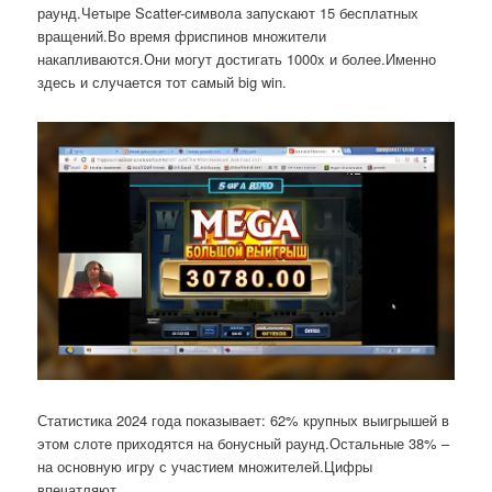
раунд.Четыре Scatter-символа запускают 15 бесплатных
вращений.Во время фриспинов множители
накапливаются.Они могут достигать 1000x и более.Именно
здесь и случается тот самый big win.
Статистика 2024 года показывает: 62% крупных выигрышей в
этом слоте приходятся на бонусный раунд.Остальные 38% –
на основную игру с участием множителей.Цифры
впечатляют.