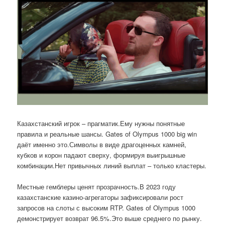
Казахстанский игрок – прагматик.Ему нужны понятные
правила и реальные шансы. Gates of Olympus 1000 big win
даёт именно это.Символы в виде драгоценных камней,
кубков и корон падают сверху, формируя выигрышные
комбинации.Нет привычных линий выплат – только кластеры.
Местные гемблеры ценят прозрачность.В 2023 году
казахстанские казино-агрегаторы зафиксировали рост
запросов на слоты с высоким RTP. Gates of Olympus 1000
демонстрирует возврат 96.5%.Это выше среднего по рынку.