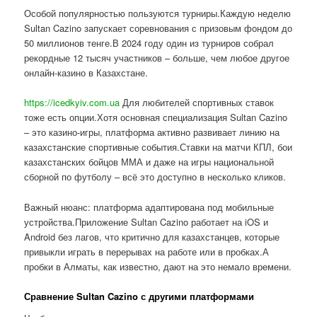
Особой популярностью пользуются турниры.Каждую неделю
Sultan Cazino запускает соревнования с призовым фондом до
50 миллионов тенге.В 2024 году один из турниров собрал
рекордные 12 тысяч участников – больше, чем любое другое
онлайн-казино в Казахстане.
https://icedkyiv.com.ua
Для любителей спортивных ставок
тоже есть опции.Хотя основная специализация Sultan Cazino
– это казино-игры, платформа активно развивает линию на
казахстанские спортивные события.Ставки на матчи КПЛ, бои
казахстанских бойцов ММА и даже на игры национальной
сборной по футболу – всё это доступно в несколько кликов.
Важный нюанс: платформа адаптирована под мобильные
устройства.Приложение Sultan Cazino работает на iOS и
Android без лагов, что критично для казахстанцев, которые
привыкли играть в перерывах на работе или в пробках.А
пробки в Алматы, как известно, дают на это немало времени.
Сравнение Sultan Cazino с другими платформами