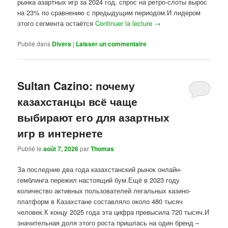
рынка азартных игр за 2024 год, спрос на ретро-слоты вырос
на 23% по сравнению с предыдущим периодом.И лидером
этого сегмента остаётся
Continuer la lecture
→
Publié dans
Divers
|
Laisser un commentaire
Sultan Cazino: почему
казахстанцы всё чаще
выбирают его для азартных
игр в интернете
Publié le
août 7, 2026
par
Thomas
За последние два года казахстанский рынок онлайн-
гемблинга пережил настоящий бум.Ещё в 2023 году
количество активных пользователей легальных казино-
платформ в Казахстане составляло около 480 тысяч
человек.К концу 2025 года эта цифра превысила 720 тысяч.И
значительная доля этого роста пришлась на один бренд –