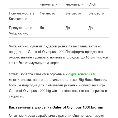
множители
множители
Click
Популярность в
1-е место
3-е место
5-е место
Казахстане
Присутствие в
Да
Да
Да
Volta казино
Volta казино, один из лидеров рынка Казахстана, активно
продвигает Gates of Olympus 1000.Платформа предлагает
эксклюзивные турниры с призовым фондом до 10 миллионов
тенге.Это стимулирует интерес.
Sweet Bonanza славится огромными
digitalsouvenirs.fr
множителями, но его волатильность ниже. Big Bass Bonanza
больше подходит для любителей рыбалки и спокойной игры.
Gates of Olympus 1000 big win – выбор тех, кто хочет риска и
скорости.
Как увеличить шансы на Gates of Olympus 1000 big win
Опытные игроки выработали стратегии.Они не гарантируют