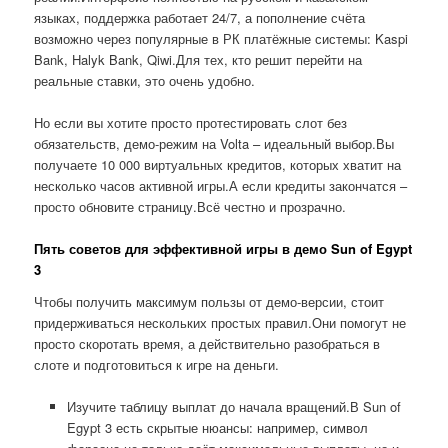
языках, поддержка работает 24/7, а пополнение счёта
возможно через популярные в РК платёжные системы: Kaspi
Bank, Halyk Bank, Qiwi.Для тех, кто решит перейти на
реальные ставки, это очень удобно.
Но если вы хотите просто протестировать слот без
обязательств, демо-режим на Volta – идеальный выбор.Вы
получаете 10 000 виртуальных кредитов, которых хватит на
несколько часов активной игры.А если кредиты закончатся –
просто обновите страницу.Всё честно и прозрачно.
Пять советов для эффективной игры в демо Sun of Egypt
3
Чтобы получить максимум пользы от демо-версии, стоит
придерживаться нескольких простых правил.Они помогут не
просто скоротать время, а действительно разобраться в
слоте и подготовиться к игре на деньги.
Изучите таблицу выплат до начала вращений.В Sun of
Egypt 3 есть скрытые нюансы: например, символ