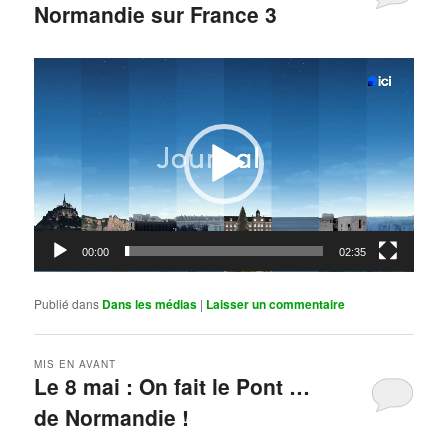
Normandie sur France 3
Publié le
mai 11, 2026
par
Steph
Lecteur
vidéo
00:00
02:35
Publié dans
Dans les médias
|
Laisser un commentaire
MIS EN AVANT
Le 8 mai : On fait le Pont …
de Normandie !