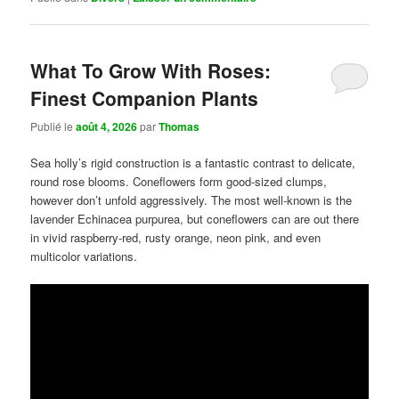
What To Grow With Roses:
Finest Companion Plants
Publié le
août 4, 2026
par
Thomas
Sea holly’s rigid construction is a fantastic contrast to delicate,
round rose blooms. Coneflowers form good-sized clumps,
however don’t unfold aggressively. The most well-known is the
lavender Echinacea purpurea, but coneflowers can are out there
in vivid raspberry-red, rusty orange, neon pink, and even
multicolor variations.