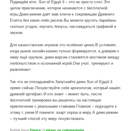
Подведём итог. Sun of Egypt 3 – это не просто слот.Это
целое приключение, которое начинается с бесплатной
игры.Демо-режим даёт вам ключи к сокровищам Древнего
Египта без каких-либо рисков.Вы можете крутить барабаны
сколько угодно, изучать бонусы, наслаждаться графикой и
звуком.
Для казахстанских игроков это особенно ценно.В условиях,
когда рынок онлайн-казино только формируется, а доверие к
нему ещё хрупкое, демо-версии становятся мостиком между
любопытством и осознанной игрой.Они учат, тренируют и
развлекают.
Так что не откладывайте.Запускайте демо Sun of Egypt 3
прямо сейчас.Почувствуйте себя археологом, который нашёл
древний артефакт.И кто знает – может быть, после
бесплатной тренировки вы решитесь на настоящее
приключение с реальными ставками.Главное – подходите к
этому с умом.И помните: азарт хорош в меру.А демо-режим
– лучший способ эту меру почувствовать.
Publié dans
Divers
|
Laisser un commentaire