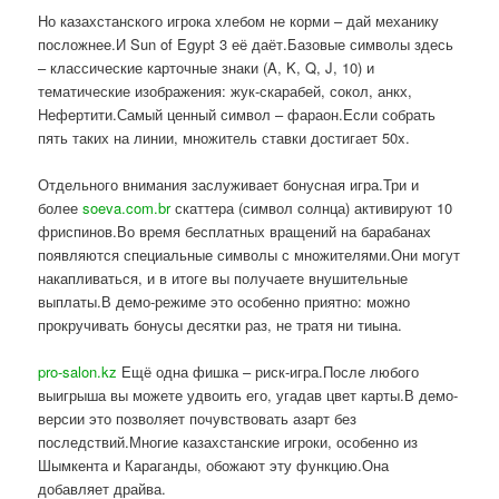
Но казахстанского игрока хлебом не корми – дай механику
посложнее.И Sun of Egypt 3 её даёт.Базовые символы здесь
– классические карточные знаки (A, K, Q, J, 10) и
тематические изображения: жук-скарабей, сокол, анкх,
Нефертити.Самый ценный символ – фараон.Если собрать
пять таких на линии, множитель ставки достигает 50x.
Отдельного внимания заслуживает бонусная игра.Три и
более
soeva.com.br
скаттера (символ солнца) активируют 10
фриспинов.Во время бесплатных вращений на барабанах
появляются специальные символы с множителями.Они могут
накапливаться, и в итоге вы получаете внушительные
выплаты.В демо-режиме это особенно приятно: можно
прокручивать бонусы десятки раз, не тратя ни тиына.
pro-salon.kz
Ещё одна фишка – риск-игра.После любого
выигрыша вы можете удвоить его, угадав цвет карты.В демо-
версии это позволяет почувствовать азарт без
последствий.Многие казахстанские игроки, особенно из
Шымкента и Караганды, обожают эту функцию.Она
добавляет драйва.