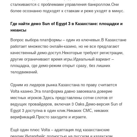
сталкиваются с проблемами управления банкроллом.Они
более осознанно подходят к ставкам и реже уходят в минус.
Где найти демо Sun of Egypt 3 в Казахстане: площадки и
нюансы
Вопрос выбора платформы – один из ключевых.В Казахстане
работает множество онлайн-казино, но не все предлагают
качественный демо-доступ.Некоторые требуют регистрации,
другие ограничивают время игры.Идеальный вариант –
площадка, где демо-режим открыт сразу, без лишних
телодвижений.
Одним из лидеров рынка Казахстана по праву считается
Volta казино.Эта платформа давно завоевала доверие
местных игроков.Здесь представлены сотни слотов от
ведущих провайдеров, включая 3 Oaks.Демо-версия Sun of
Egypt 3 доступна в один клик.Никаких СМС, никаких
верификаций.Просто заходите и играете.
Ещё один плюс Volta – адаптация под казахстанские
реалии.Интерфейс полностью на русском и казахском