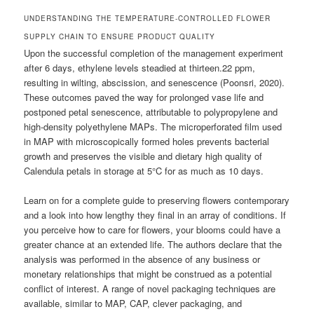
UNDERSTANDING THE TEMPERATURE-CONTROLLED FLOWER
SUPPLY CHAIN TO ENSURE PRODUCT QUALITY
Upon the successful completion of the management experiment
after 6 days, ethylene levels steadied at thirteen.22 ppm,
resulting in wilting, abscission, and senescence (Poonsri, 2020).
These outcomes paved the way for prolonged vase life and
postponed petal senescence, attributable to polypropylene and
high-density polyethylene MAPs. The microperforated film used
in MAP with microscopically formed holes prevents bacterial
growth and preserves the visible and dietary high quality of
Calendula petals in storage at 5°C for as much as 10 days.
Learn on for a complete guide to preserving flowers contemporary
and a look into how lengthy they final in an array of conditions. If
you perceive how to care for flowers, your blooms could have a
greater chance at an extended life. The authors declare that the
analysis was performed in the absence of any business or
monetary relationships that might be construed as a potential
conflict of interest. A range of novel packaging techniques are
available, similar to MAP, CAP, clever packaging, and