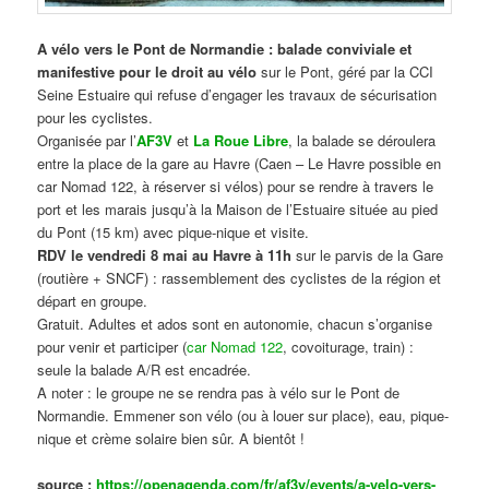
A vélo vers le Pont de Normandie : balade conviviale et
manifestive
pour le droit au vélo
sur le Pont, géré par la CCI
Seine Estuaire qui refuse d’engager les travaux de sécurisation
pour les cyclistes.
Organisée par l’
AF3V
et
La Roue Libre
, la balade se déroulera
entre la place de la gare au Havre (Caen – Le Havre possible en
car Nomad 122, à réserver si vélos) pour se rendre à travers le
port et les marais jusqu’à la Maison de l’Estuaire située au pied
du Pont (15 km) avec pique-nique et visite.
RDV le vendredi 8 mai au Havre à 11h
sur le parvis de la Gare
(routière + SNCF) : rassemblement des cyclistes de la région et
départ en groupe.
Gratuit. Adultes et ados sont en autonomie, chacun s’organise
pour venir et participer (
car Nomad 122
, covoiturage, train) :
seule la balade A/R est encadrée.
A noter : le groupe ne se rendra pas à vélo sur le Pont de
Normandie. Emmener son vélo (ou à louer sur place), eau, pique-
nique et crème solaire bien sûr. A bientôt !
source :
https://openagenda.com/fr/af3v/events/a-velo-vers-