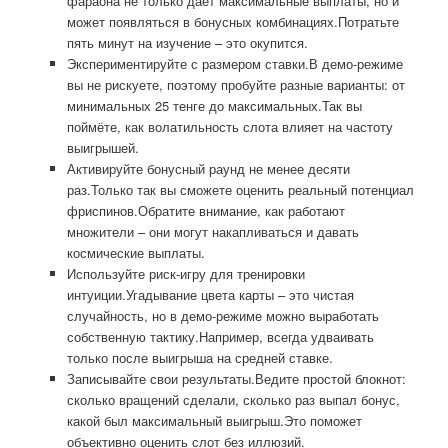
фараона не только даёт максимальные выплаты, но и
может появляться в бонусных комбинациях.Потратьте
пять минут на изучение – это окупится.
Экспериментируйте с размером ставки.В демо-режиме
вы не рискуете, поэтому пробуйте разные варианты: от
минимальных 25 тенге до максимальных.Так вы
поймёте, как волатильность слота влияет на частоту
выигрышей.
Активируйте бонусный раунд не менее десяти
раз.Только так вы сможете оценить реальный потенциал
фриспинов.Обратите внимание, как работают
множители – они могут накапливаться и давать
космические выплаты.
Используйте риск-игру для тренировки
интуиции.Угадывание цвета карты – это чистая
случайность, но в демо-режиме можно выработать
собственную тактику.Например, всегда удваивать
только после выигрыша на средней ставке.
Записывайте свои результаты.Ведите простой блокнот:
сколько вращений сделали, сколько раз выпал бонус,
какой был максимальный выигрыш.Это поможет
объективно оценить слот без иллюзий.