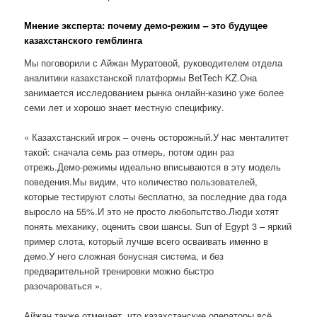
Мнение эксперта: почему демо-режим – это будущее
казахстанского гемблинга
Мы поговорили с Айжан Муратовой, руководителем отдела
аналитики казахстанской платформы BetTech KZ.Она
занимается исследованием рынка онлайн-казино уже более
семи лет и хорошо знает местную специфику.
« Казахстанский игрок – очень осторожный.У нас менталитет
такой: сначала семь раз отмерь, потом один раз
отрежь.Демо-режимы идеально вписываются в эту модель
поведения.Мы видим, что количество пользователей,
которые тестируют слоты бесплатно, за последние два года
выросло на 55%.И это не просто любопытство.Люди хотят
понять механику, оценить свои шансы. Sun of Egypt 3 – яркий
пример слота, который лучше всего осваивать именно в
демо.У него сложная бонусная система, и без
предварительной тренировки можно быстро
разочароваться ».
Айжан также отмечает, что казахстанские операторы всё