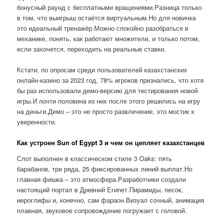
бонусный раунд с бесплатными вращениями.Разница только
в том, что выигрыш остаётся виртуальным.Но для новичка
это идеальный тренажёр.Можно спокойно разобраться в
механике, понять, как работают множители, и только потом,
если захочется, переходить на реальные ставки.
Кстати, по опросам среди пользователей казахстанских
онлайн-казино за 2023 год, 78% игроков признались, что хотя
бы раз использовали демо-версию для тестирования новой
игры.И почти половина из них после этого решились на игру
на деньги.Демо – это не просто развлечение, это мостик к
уверенности.
Как устроен Sun of Egypt 3 и чем он цепляет казахстанцев
Слот выполнен в классическом стиле 3 Oaks: пять
барабанов, три ряда, 25 фиксированных линий выплат.Но
главная фишка – это атмосфера.Разработчики создали
настоящий портал в Древний Египет.Пирамиды, песок,
иероглифы и, конечно, сам фараон.Визуал сочный, анимация
плавная, звуковое сопровождение погружает с головой.