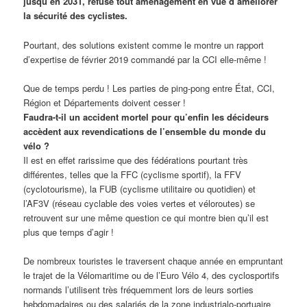
jusqu’en 2031, refuse tout aménagement en vue d’améliorer
la sécurité des cyclistes.
Pourtant, des solutions existent comme le montre un rapport
d’expertise de février 2019 commandé par la CCI elle-même !
Que de temps perdu ! Les parties de ping-pong entre État, CCI,
Région et Départements doivent cesser !
Faudra-t-il un accident mortel pour qu’enfin les décideurs
accèdent aux revendications de l’ensemble du monde du
vélo ?
Il est en effet rarissime que des fédérations pourtant très
différentes, telles que la FFC (cyclisme sportif), la FFV
(cyclotourisme), la FUB (cyclisme utilitaire ou quotidien) et
l’AF3V (réseau cyclable des voies vertes et véloroutes) se
retrouvent sur une même question ce qui montre bien qu’il est
plus que temps d’agir !
De nombreux touristes le traversent chaque année en empruntant
le trajet de la Vélomaritime ou de l’Euro Vélo 4, des cyclosportifs
normands l’utilisent très fréquemment lors de leurs sorties
hebdomadaires ou des salariés de la zone industrialo-portuaire