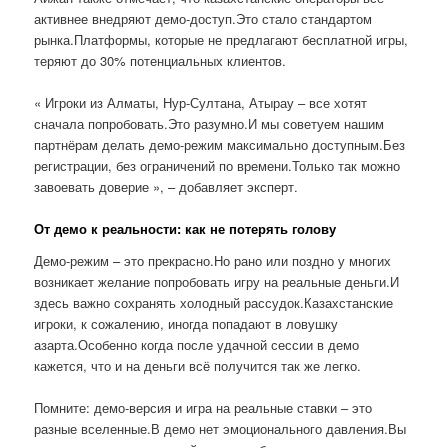
активнее внедряют демо-доступ.Это стало стандартом
рынка.Платформы, которые не предлагают бесплатной игры,
теряют до 30% потенциальных клиентов.
« Игроки из Алматы, Нур-Султана, Атырау – все хотят
сначала попробовать.Это разумно.И мы советуем нашим
партнёрам делать демо-режим максимально доступным.Без
регистрации, без ограничений по времени.Только так можно
завоевать доверие », – добавляет эксперт.
От демо к реальности: как не потерять голову
Демо-режим – это прекрасно.Но рано или поздно у многих
возникает желание попробовать игру на реальные деньги.И
здесь важно сохранять холодный рассудок.Казахстанские
игроки, к сожалению, иногда попадают в ловушку
азарта.Особенно когда после удачной сессии в демо
кажется, что и на деньги всё получится так же легко.
Помните: демо-версия и игра на реальные ставки – это
разные вселенные.В демо нет эмоционального давления.Вы