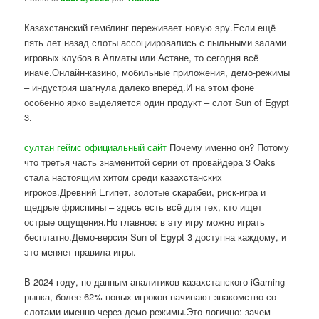
Казахстанский гемблинг переживает новую эру.Если ещё
пять лет назад слоты ассоциировались с пыльными залами
игровых клубов в Алматы или Астане, то сегодня всё
иначе.Онлайн-казино, мобильные приложения, демо-режимы
– индустрия шагнула далеко вперёд.И на этом фоне
особенно ярко выделяется один продукт – слот Sun of Egypt
3.
султан геймс официальный сайт
Почему именно он? Потому
что третья часть знаменитой серии от провайдера 3 Oaks
стала настоящим хитом среди казахстанских
игроков.Древний Египет, золотые скарабеи, риск-игра и
щедрые фриспины – здесь есть всё для тех, кто ищет
острые ощущения.Но главное: в эту игру можно играть
бесплатно.Демо-версия Sun of Egypt 3 доступна каждому, и
это меняет правила игры.
В 2024 году, по данным аналитиков казахстанского iGaming-
рынка, более 62% новых игроков начинают знакомство со
слотами именно через демо-режимы.Это логично: зачем