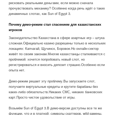
рисковать реальными деньгами, если можно сначала
прочувствовать механику? Особенно когда речь идёт о таких
динамичных слотах, как Sun of Egypt 3.
Почему демо-режим стал спасением для казахстанских
игроков
Законодательство Казахстана в сфере азартных игр – штука
сложная.Официально казино разрешены только в нескольких
локациях: Капчагай, Щучинск, Боровое.Но онлайн-сектор
живёт по своим законам.Многие казахстанцы сталкиваются с
проблемой: хочется попробовать новый слот, но
регистрироваться и вносить депозит страшно.Особенно если
опыта нет.
Демо-режим решает эту проблему.Вы запускаете слот,
получаете виртуальные кредиты и крутите барабаны без
каких-либо обязательств.Никаких СМС, никаких банковских
карт.Просто чистое удовольствие от игры.
Возьмём Sun of Egypt 3.В демо-версии доступны все те же
функции, что и в платной: символы скаттеров, wild-замены,