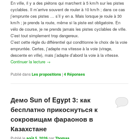
En ville, il y a des piétons qui marchent à 5 km/h sur les pistes
cyclables. Il m’arrive souvent de rouler à 10 km/h ; dans ce cas
j’emprunte ces pistes … s’il y en a. Mais lorsque je roule à 30
km/h ; je prends la route, même si la piste est obligatoire. En
vélo de course, je ne prends jamais les pistes cyclables de ville.
C’est tout simplement trop dangereux.
C’est cette règle du différentiel qui conditionne le choix de la voie
empruntée. Certes, j’adapte ma vitesse à la voie (virage,
descente en ville), mais j’adapte d’abord la voie à la vitesse.
Continuer la lecture
→
Publié dans
Les propositions
|
4
Réponses
Демо Sun of Egypt 3: как
бесплатно прикоснуться к
сокровищам фараонов в
Казахстане
Publié le
août 5, 2026
par
Thomas