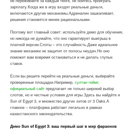
не переживаете за каждый тенге, не боитесь проиграть
зарплату.Когда же в игру входят реальные деньги,
включаются другие механизмы.Адреналин зашкаливает,
решения становятся менее рациональными.
Поэтому вот главный совет: используйте демо для обучения,
но никогда не думайте, что оно гарантирует выигрыш в
платной версии.Слоты – это случайность.Даже идеальное
знание механики не защитит от полосы неудач.Но оно
поможет вам вовремя остановиться и не делать глупых
ставок.
Если вы решите перейти на реальные деньги, выбирайте
проверенные площадки.Например,
султан геймс
официальный сайт
предлагает не только широкий выбор
слотов, но и честные условия для игры.Здесь вы найдёте и
Sun of Egypt 3, и множество других хитов от 3 Oaks.А
главное – платформа работает легально в рамках
казахстанского законодательства.
Демо Sun of Egypt 3: ваш первый шаг в мир фараонов