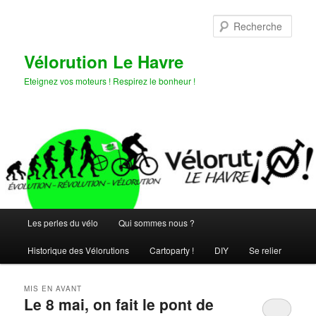
Aller
Aller
au
au
Rech
contenu
contenu
principal
secondaire
Vélorution Le Havre
Eteignez vos moteurs ! Respirez le bonheur !
Menu
Les perles du vélo
Qui sommes nous ?
principal
Historique des Vélorutions
Cartoparty !
DIY
Se relier
MIS EN AVANT
Le 8 mai, on fait le pont de