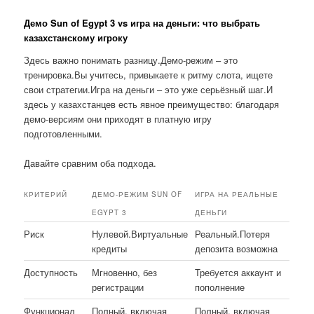
Демо Sun of Egypt 3 vs игра на деньги: что выбрать
казахстанскому игроку
Здесь важно понимать разницу.Демо-режим – это
тренировка.Вы учитесь, привыкаете к ритму слота, ищете
свои стратегии.Игра на деньги – это уже серьёзный шаг.И
здесь у казахстанцев есть явное преимущество: благодаря
демо-версиям они приходят в платную игру
подготовленными.
Давайте сравним оба подхода.
КРИТЕРИЙ
ДЕМО-РЕЖИМ SUN OF
ИГРА НА РЕАЛЬНЫЕ
EGYPT 3
ДЕНЬГИ
Риск
Нулевой.Виртуальные
Реальный.Потеря
кредиты
депозита возможна
Доступность
Мгновенно, без
Требуется аккаунт и
регистрации
пополнение
Функционал
Полный, включая
Полный, включая