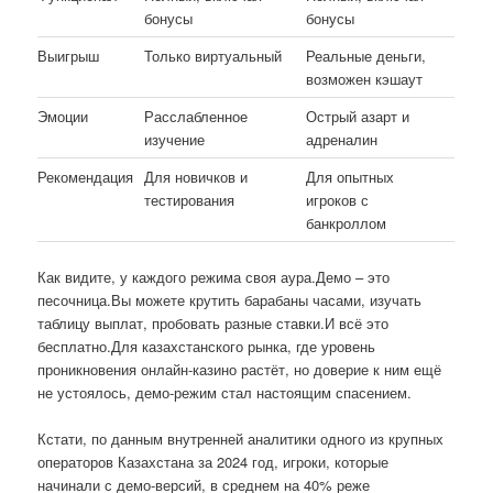
бонусы
бонусы
Выигрыш
Только виртуальный
Реальные деньги,
возможен кэшаут
Эмоции
Расслабленное
Острый азарт и
изучение
адреналин
Рекомендация
Для новичков и
Для опытных
тестирования
игроков с
банкроллом
Как видите, у каждого режима своя аура.Демо – это
песочница.Вы можете крутить барабаны часами, изучать
таблицу выплат, пробовать разные ставки.И всё это
бесплатно.Для казахстанского рынка, где уровень
проникновения онлайн-казино растёт, но доверие к ним ещё
не устоялось, демо-режим стал настоящим спасением.
Кстати, по данным внутренней аналитики одного из крупных
операторов Казахстана за 2024 год, игроки, которые
начинали с демо-версий, в среднем на 40% реже