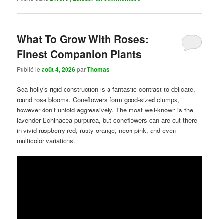
What To Grow With Roses:
Finest Companion Plants
Publié le
août 4, 2026
par
Thomas
Sea holly’s rigid construction is a fantastic contrast to delicate,
round rose blooms. Coneflowers form good-sized clumps,
however don’t unfold aggressively. The most well-known is the
lavender Echinacea purpurea, but coneflowers can are out there
in vivid raspberry-red, rusty orange, neon pink, and even
multicolor variations.