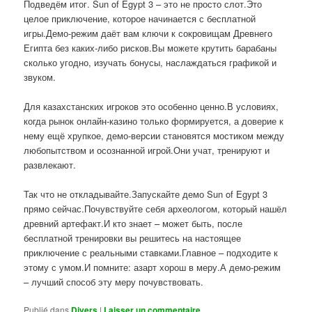
Подведём итог. Sun of Egypt 3 – это не просто слот.Это
целое приключение, которое начинается с бесплатной
игры.Демо-режим даёт вам ключи к сокровищам Древнего
Египта без каких-либо рисков.Вы можете крутить барабаны
сколько угодно, изучать бонусы, наслаждаться графикой и
звуком.
Для казахстанских игроков это особенно ценно.В условиях,
когда рынок онлайн-казино только формируется, а доверие к
нему ещё хрупкое, демо-версии становятся мостиком между
любопытством и осознанной игрой.Они учат, тренируют и
развлекают.
Так что не откладывайте.Запускайте демо Sun of Egypt 3
прямо сейчас.Почувствуйте себя археологом, который нашёл
древний артефакт.И кто знает – может быть, после
бесплатной тренировки вы решитесь на настоящее
приключение с реальными ставками.Главное – подходите к
этому с умом.И помните: азарт хорош в меру.А демо-режим
– лучший способ эту меру почувствовать.
Publié dans
Divers
|
Laisser un commentaire