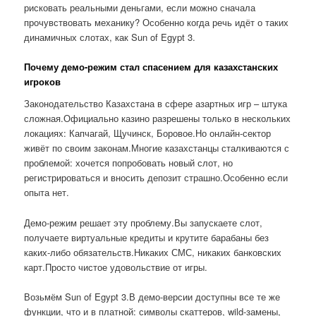
рисковать реальными деньгами, если можно сначала
прочувствовать механику? Особенно когда речь идёт о таких
динамичных слотах, как Sun of Egypt 3.
Почему демо-режим стал спасением для казахстанских
игроков
Законодательство Казахстана в сфере азартных игр – штука
сложная.Официально казино разрешены только в нескольких
локациях: Капчагай, Щучинск, Боровое.Но онлайн-сектор
живёт по своим законам.Многие казахстанцы сталкиваются с
проблемой: хочется попробовать новый слот, но
регистрироваться и вносить депозит страшно.Особенно если
опыта нет.
Демо-режим решает эту проблему.Вы запускаете слот,
получаете виртуальные кредиты и крутите барабаны без
каких-либо обязательств.Никаких СМС, никаких банковских
карт.Просто чистое удовольствие от игры.
Возьмём Sun of Egypt 3.В демо-версии доступны все те же
функции, что и в платной: символы скаттеров, wild-замены,