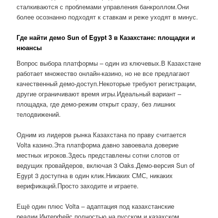
сталкиваются с проблемами управления банкроллом.Они
более осознанно подходят к ставкам и реже уходят в минус.
Где найти демо Sun of Egypt 3 в Казахстане: площадки и
нюансы
Вопрос выбора платформы – один из ключевых.В Казахстане
работает множество онлайн-казино, но не все предлагают
качественный демо-доступ.Некоторые требуют регистрации,
другие ограничивают время игры.Идеальный вариант –
площадка, где демо-режим открыт сразу, без лишних
телодвижений.
Одним из лидеров рынка Казахстана по праву считается
Volta казино.Эта платформа давно завоевала доверие
местных игроков.Здесь представлены сотни слотов от
ведущих провайдеров, включая 3 Oaks.Демо-версия Sun of
Egypt 3 доступна в один клик.Никаких СМС, никаких
верификаций.Просто заходите и играете.
Ещё один плюс Volta – адаптация под казахстанские
реалии.Интерфейс полностью на русском и казахском