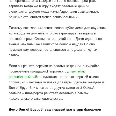
не переживаете за каждый тенге, не боитесь проиграть
зарплату.Когда же в игру входят реальные деньги,
включаются другие механизмы.Адреналин зашкаливает,
решения становятся менее рациональными.
Поэтому вот главный совет: используйте демо для обучения,
но никогда не думайте, что оно гарантирует выигрыш в
платной версии.Слоты – это случайность.Даже идеальное
знание механики не защитит от полосы неудач.Но оно
поможет вам вовремя остановиться и не делать глупых
ставок.
Если вы решите перейти на реальные деньги, выбирайте
проверенные площадки.Например,
султан геймс
официальный сайт
предлагает не только широкий выбор
слотов, но и честные условия для игры.Здесь вы найдёте и
Sun of Egypt 3, и множество других хитов от 3 Oaks.А
главное – платформа работает легально в рамках
казахстанского законодательства.
Демо Sun of Egypt 3: ваш первый шаг в мир фараонов