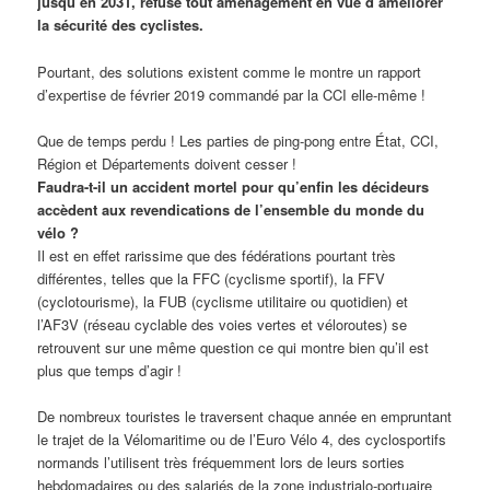
jusqu’en 2031, refuse tout aménagement en vue d’améliorer
la sécurité des cyclistes.
Pourtant, des solutions existent comme le montre un rapport
d’expertise de février 2019 commandé par la CCI elle-même !
Que de temps perdu ! Les parties de ping-pong entre État, CCI,
Région et Départements doivent cesser !
Faudra-t-il un accident mortel pour qu’enfin les décideurs
accèdent aux revendications de l’ensemble du monde du
vélo ?
Il est en effet rarissime que des fédérations pourtant très
différentes, telles que la FFC (cyclisme sportif), la FFV
(cyclotourisme), la FUB (cyclisme utilitaire ou quotidien) et
l’AF3V (réseau cyclable des voies vertes et véloroutes) se
retrouvent sur une même question ce qui montre bien qu’il est
plus que temps d’agir !
De nombreux touristes le traversent chaque année en empruntant
le trajet de la Vélomaritime ou de l’Euro Vélo 4, des cyclosportifs
normands l’utilisent très fréquemment lors de leurs sorties
hebdomadaires ou des salariés de la zone industrialo-portuaire