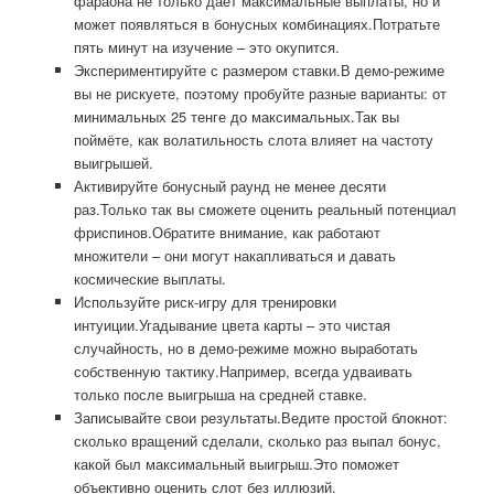
фараона не только даёт максимальные выплаты, но и
может появляться в бонусных комбинациях.Потратьте
пять минут на изучение – это окупится.
Экспериментируйте с размером ставки.В демо-режиме
вы не рискуете, поэтому пробуйте разные варианты: от
минимальных 25 тенге до максимальных.Так вы
поймёте, как волатильность слота влияет на частоту
выигрышей.
Активируйте бонусный раунд не менее десяти
раз.Только так вы сможете оценить реальный потенциал
фриспинов.Обратите внимание, как работают
множители – они могут накапливаться и давать
космические выплаты.
Используйте риск-игру для тренировки
интуиции.Угадывание цвета карты – это чистая
случайность, но в демо-режиме можно выработать
собственную тактику.Например, всегда удваивать
только после выигрыша на средней ставке.
Записывайте свои результаты.Ведите простой блокнот:
сколько вращений сделали, сколько раз выпал бонус,
какой был максимальный выигрыш.Это поможет
объективно оценить слот без иллюзий.