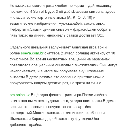
Но казахстанского игрока хлебом не корми – дай механику
посложнее.И Sun of Egypt 3 её даёт.Базовые символы здесь
– классические карточные знаки (A, K, Q, J, 10) и
тематические изображения: жук-скарабей, сокол, анкх,
Нефертити.Самый ценный символ – фараон.Если собрать
пять таких на линии, множитель ставки достигает 50x.
Отдельного внимания заслуживает бонусная игра.Три и
более
soeva.com.br
скаттера (символ солнца) активируют 10
фриспинов.Во время бесплатных вращений на барабанах
появляются специальные символы с множителями.Они могут
накапливаться, и в итоге вы получаете внушительные
выплаты.В демо-режиме это особенно приятно: можно
прокручивать бонусы десятки раз, не тратя ни тиына.
pro-salon.kz
Ещё одна фишка – риск-игра.После любого
выигрыша вы можете удвоить его, угадав цвет карты.В демо-
версии это позволяет почувствовать азарт без
последствий.Многие казахстанские игроки, особенно из
Шымкента и Караганды, обожают эту функцию.Она
добавляет драйва.