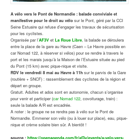
A vélo vers le Pont de Normandie : balade conviviale et
manifestive
pour le droit au vélo
sur le Pont, géré par la CCI
Seine Estuaire qui refuse d’engager les travaux de sécurisation
pour les cyclistes.
Organisée par l’
AF3V
et
La Roue Libre
, la balade se déroulera
entre la place de la gare au Havre (Caen – Le Havre possible en
car Nomad 122, à réserver si vélos) pour se rendre à travers le
port et les marais jusqu’à la Maison de l’Estuaire située au pied
du Pont (15 km) avec pique-nique et visite.
RDV le vendredi 8 mai au Havre à 11h
sur le parvis de la Gare
(routière + SNCF) : rassemblement des cyclistes de la région et
départ en groupe.
Gratuit. Adultes et ados sont en autonomie, chacun s’organise
pour venir et participer (
car Nomad 122
, covoiturage, train) :
seule la balade A/R est encadrée.
A noter : le groupe ne se rendra pas à vélo sur le Pont de
Normandie. Emmener son vélo (ou à louer sur place), eau, pique-
nique et crème solaire bien sûr. A bientôt !
source :
https://openagenda.com/fr/af3v/events/a-velo-vers-