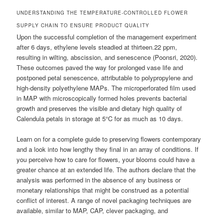
UNDERSTANDING THE TEMPERATURE-CONTROLLED FLOWER
SUPPLY CHAIN TO ENSURE PRODUCT QUALITY
Upon the successful completion of the management experiment
after 6 days, ethylene levels steadied at thirteen.22 ppm,
resulting in wilting, abscission, and senescence (Poonsri, 2020).
These outcomes paved the way for prolonged vase life and
postponed petal senescence, attributable to polypropylene and
high-density polyethylene MAPs. The microperforated film used
in MAP with microscopically formed holes prevents bacterial
growth and preserves the visible and dietary high quality of
Calendula petals in storage at 5°C for as much as 10 days.
Learn on for a complete guide to preserving flowers contemporary
and a look into how lengthy they final in an array of conditions. If
you perceive how to care for flowers, your blooms could have a
greater chance at an extended life. The authors declare that the
analysis was performed in the absence of any business or
monetary relationships that might be construed as a potential
conflict of interest. A range of novel packaging techniques are
available, similar to MAP, CAP, clever packaging, and