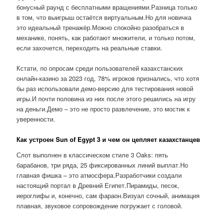
бонусный раунд с бесплатными вращениями.Разница только
в том, что выигрыш остаётся виртуальным.Но для новичка
это идеальный тренажёр.Можно спокойно разобраться в
механике, понять, как работают множители, и только потом,
если захочется, переходить на реальные ставки.
Кстати, по опросам среди пользователей казахстанских
онлайн-казино за 2023 год, 78% игроков признались, что хотя
бы раз использовали демо-версию для тестирования новой
игры.И почти половина из них после этого решились на игру
на деньги.Демо – это не просто развлечение, это мостик к
уверенности.
Как устроен Sun of Egypt 3 и чем он цепляет казахстанцев
Слот выполнен в классическом стиле 3 Oaks: пять
барабанов, три ряда, 25 фиксированных линий выплат.Но
главная фишка – это атмосфера.Разработчики создали
настоящий портал в Древний Египет.Пирамиды, песок,
иероглифы и, конечно, сам фараон.Визуал сочный, анимация
плавная, звуковое сопровождение погружает с головой.