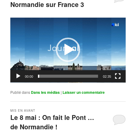
Normandie sur France 3
Publié le
mai 11, 2026
par
Steph
Lecteur
vidéo
00:00
02:35
Publié dans
Dans les médias
|
Laisser un commentaire
MIS EN AVANT
Le 8 mai : On fait le Pont …
de Normandie !