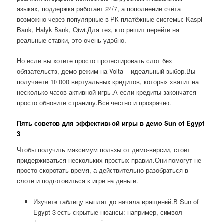
языках, поддержка работает 24/7, а пополнение счёта
возможно через популярные в РК платёжные системы: Kaspi
Bank, Halyk Bank, Qiwi.Для тех, кто решит перейти на
реальные ставки, это очень удобно.
Но если вы хотите просто протестировать слот без
обязательств, демо-режим на Volta – идеальный выбор.Вы
получаете 10 000 виртуальных кредитов, которых хватит на
несколько часов активной игры.А если кредиты закончатся –
просто обновите страницу.Всё честно и прозрачно.
Пять советов для эффективной игры в демо Sun of Egypt
3
Чтобы получить максимум пользы от демо-версии, стоит
придерживаться нескольких простых правил.Они помогут не
просто скоротать время, а действительно разобраться в
слоте и подготовиться к игре на деньги.
Изучите таблицу выплат до начала вращений.В Sun of
Egypt 3 есть скрытые нюансы: например, символ