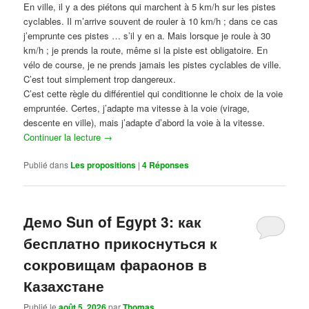
En ville, il y a des piétons qui marchent à 5 km/h sur les pistes
cyclables. Il m’arrive souvent de rouler à 10 km/h ; dans ce cas
j’emprunte ces pistes … s’il y en a. Mais lorsque je roule à 30
km/h ; je prends la route, même si la piste est obligatoire. En
vélo de course, je ne prends jamais les pistes cyclables de ville.
C’est tout simplement trop dangereux.
C’est cette règle du différentiel qui conditionne le choix de la voie
empruntée. Certes, j’adapte ma vitesse à la voie (virage,
descente en ville), mais j’adapte d’abord la voie à la vitesse.
Continuer la lecture
→
Publié dans
Les propositions
|
4
Réponses
Демо Sun of Egypt 3: как
бесплатно прикоснуться к
сокровищам фараонов в
Казахстане
Publié le
août 5, 2026
par
Thomas