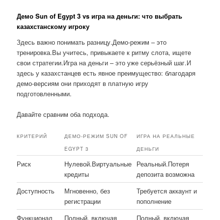
Демо Sun of Egypt 3 vs игра на деньги: что выбрать
казахстанскому игроку
Здесь важно понимать разницу.Демо-режим – это
тренировка.Вы учитесь, привыкаете к ритму слота, ищете
свои стратегии.Игра на деньги – это уже серьёзный шаг.И
здесь у казахстанцев есть явное преимущество: благодаря
демо-версиям они приходят в платную игру
подготовленными.
Давайте сравним оба подхода.
КРИТЕРИЙ
ДЕМО-РЕЖИМ SUN OF
ИГРА НА РЕАЛЬНЫЕ
EGYPT 3
ДЕНЬГИ
Риск
Нулевой.Виртуальные
Реальный.Потеря
кредиты
депозита возможна
Доступность
Мгновенно, без
Требуется аккаунт и
регистрации
пополнение
Функционал
Полный, включая
Полный, включая