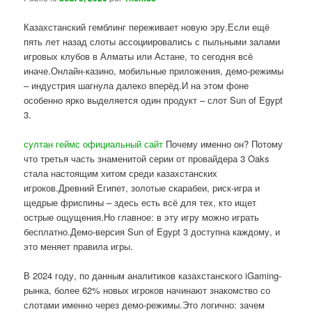
Казахстанский гемблинг переживает новую эру.Если ещё
пять лет назад слоты ассоциировались с пыльными залами
игровых клубов в Алматы или Астане, то сегодня всё
иначе.Онлайн-казино, мобильные приложения, демо-режимы
– индустрия шагнула далеко вперёд.И на этом фоне
особенно ярко выделяется один продукт – слот Sun of Egypt
3.
султан геймс официальный сайт
Почему именно он? Потому
что третья часть знаменитой серии от провайдера 3 Oaks
стала настоящим хитом среди казахстанских
игроков.Древний Египет, золотые скарабеи, риск-игра и
щедрые фриспины – здесь есть всё для тех, кто ищет
острые ощущения.Но главное: в эту игру можно играть
бесплатно.Демо-версия Sun of Egypt 3 доступна каждому, и
это меняет правила игры.
В 2024 году, по данным аналитиков казахстанского iGaming-
рынка, более 62% новых игроков начинают знакомство со
слотами именно через демо-режимы.Это логично: зачем