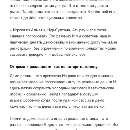
активнее внедряют демо-доступ.Это стало стандартом
рынка.Платформы, которые не предлагают бесплатной игры,
теряют до 30% потенциальных клиентов.
« Игроки из Алматы, Нур-Султана, Атырау – все хотят
сначала попробовать.Это разумно.И мы советуем нашим
партнёрам делать демо-режим максимально доступным.Без
регистрации, без ограничений по времени.Только так можно
завоевать доверие », – добавляет эксперт.
От демо к реальности: как не потерять голову
Демо-режим – это прекрасно.Но рано или поздно у многих
возникает желание попробовать игру на реальные деньги.И
здесь важно сохранять холодный рассудок.Казахстанские
игроки, к сожалению, иногда попадают в ловушку
азарта.Особенно когда после удачной сессии в демо
кажется, что и на деньги всё получится так же легко.
Помните: демо-версия и игра на реальные ставки – это
разные вселенные.В демо нет эмоционального давления.Вы