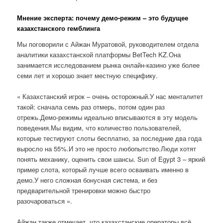
Мнение эксперта: почему демо-режим – это будущее
казахстанского гемблинга
Мы поговорили с Айжан Муратовой, руководителем отдела
аналитики казахстанской платформы BetTech KZ.Она
занимается исследованием рынка онлайн-казино уже более
семи лет и хорошо знает местную специфику.
« Казахстанский игрок – очень осторожный.У нас менталитет
такой: сначала семь раз отмерь, потом один раз
отрежь.Демо-режимы идеально вписываются в эту модель
поведения.Мы видим, что количество пользователей,
которые тестируют слоты бесплатно, за последние два года
выросло на 55%.И это не просто любопытство.Люди хотят
понять механику, оценить свои шансы. Sun of Egypt 3 – яркий
пример слота, который лучше всего осваивать именно в
демо.У него сложная бонусная система, и без
предварительной тренировки можно быстро
разочароваться ».
Айжан также отмечает, что казахстанские операторы всё