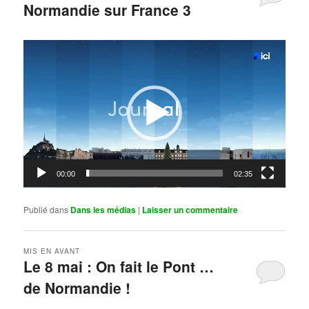
Normandie sur France 3
Publié le
mai 11, 2026
par
Steph
Lecteur
vidéo
00:00
02:35
Publié dans
Dans les médias
|
Laisser un commentaire
MIS EN AVANT
Le 8 mai : On fait le Pont …
de Normandie !