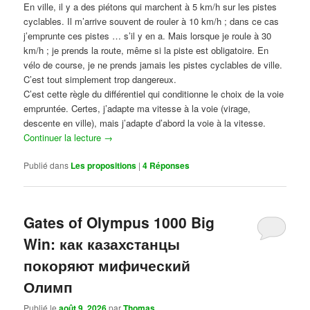
En ville, il y a des piétons qui marchent à 5 km/h sur les pistes
cyclables. Il m’arrive souvent de rouler à 10 km/h ; dans ce cas
j’emprunte ces pistes … s’il y en a. Mais lorsque je roule à 30
km/h ; je prends la route, même si la piste est obligatoire. En
vélo de course, je ne prends jamais les pistes cyclables de ville.
C’est tout simplement trop dangereux.
C’est cette règle du différentiel qui conditionne le choix de la voie
empruntée. Certes, j’adapte ma vitesse à la voie (virage,
descente en ville), mais j’adapte d’abord la voie à la vitesse.
Continuer la lecture
→
Publié dans
Les propositions
|
4
Réponses
Gates of Olympus 1000 Big
Win: как казахстанцы
покоряют мифический
Олимп
Publié le
août 9, 2026
par
Thomas