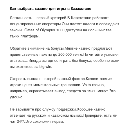
Как выбрать казино для игры в Казахстане
Легальность – первый критерий.В Казахстане работают
лицензированные операторы.Они платят налоги и соблюдают
законы. Gates of Olympus 1000 доступен на большинстве
таких платформ.
Обратите внимание на бонусы.Многие казино предлагают
приветственные пакеты до 200 000 тенге.Но читайте условия
отыгрыша.Иногда выгоднее играть без бонуса, особенно если
вы охотитесь за big win.
Скорость выплат – второй важный фактор.Казахстанские
игроки ценят моментальные транзакции. Volta казино,
например, обрабатывает вывод средств за 15-30 минут.Это
удобно.
Не забывайте про службу поддержки.Хорошее казино
отвечает на русском и казахском языках.Проверьте, есть ли
чат 24/7.Это сэкономит нервы.