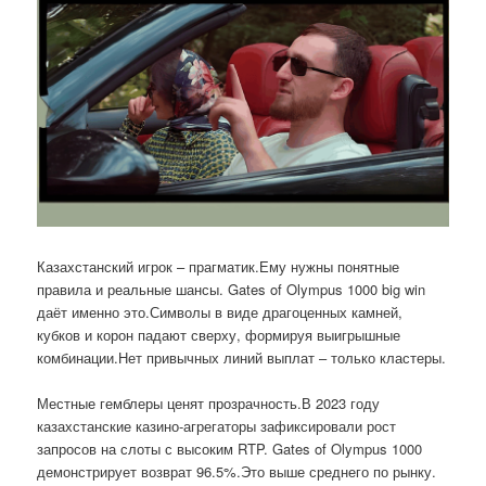
Казахстанский игрок – прагматик.Ему нужны понятные
правила и реальные шансы. Gates of Olympus 1000 big win
даёт именно это.Символы в виде драгоценных камней,
кубков и корон падают сверху, формируя выигрышные
комбинации.Нет привычных линий выплат – только кластеры.
Местные гемблеры ценят прозрачность.В 2023 году
казахстанские казино-агрегаторы зафиксировали рост
запросов на слоты с высоким RTP. Gates of Olympus 1000
демонстрирует возврат 96.5%.Это выше среднего по рынку.