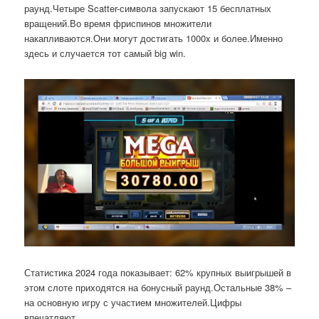
раунд.Четыре Scatter-символа запускают 15 бесплатных
вращений.Во время фриспинов множители
накапливаются.Они могут достигать 1000x и более.Именно
здесь и случается тот самый big win.
Статистика 2024 года показывает: 62% крупных выигрышей в
этом слоте приходятся на бонусный раунд.Остальные 38% –
на основную игру с участием множителей.Цифры
впечатляют.