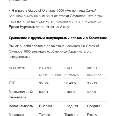
« Я играю в Gates of Olympus 1000 уже полгода.Самый
большой выигрыш был 850x от ставки.Случилось это в три
часа ночи, когда я уже хотел ложиться спать », – делится
Ержан Нурмагамбетов, игрок из Актау.
Сравнение с другими популярными слотами в Казахстане
Рынок онлайн-слотов в Казахстане насыщен.Но Gates of
Olympus 1000 занимает особую нишу.Сравним его с
конкурентами.
ПАРАМЕТР
GATES OF
SWEET
BIG BASS
OLYMPUS 1000
BONANZA
BONANZA
RTP
96.5%
96.48%
96.71%
Максимальный
5000x
21000x
4000x
множитель
Волатильность
Высокая
Средняя
Средняя
Механика
Tumble +
Tumble +
Pick &