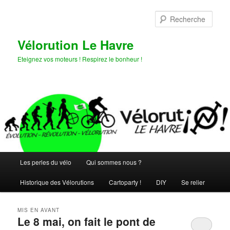
Aller
Aller
au
au
Rech
contenu
contenu
principal
secondaire
Vélorution Le Havre
Eteignez vos moteurs ! Respirez le bonheur !
Menu
Les perles du vélo
Qui sommes nous ?
principal
Historique des Vélorutions
Cartoparty !
DIY
Se relier
MIS EN AVANT
Le 8 mai, on fait le pont de