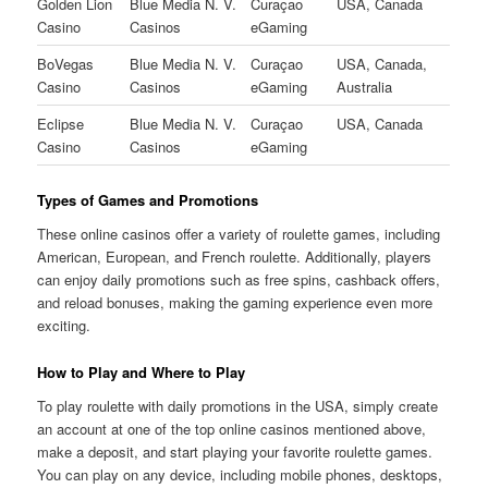
Golden Lion
Blue Media N. V.
Curaçao
USA, Canada
Casino
Casinos
eGaming
BoVegas
Blue Media N. V.
Curaçao
USA, Canada,
Casino
Casinos
eGaming
Australia
Eclipse
Blue Media N. V.
Curaçao
USA, Canada
Casino
Casinos
eGaming
Types of Games and Promotions
These online casinos offer a variety of roulette games, including
American, European, and French roulette. Additionally, players
can enjoy daily promotions such as free spins, cashback offers,
and reload bonuses, making the gaming experience even more
exciting.
How to Play and Where to Play
To play roulette with daily promotions in the USA, simply create
an account at one of the top online casinos mentioned above,
make a deposit, and start playing your favorite roulette games.
You can play on any device, including mobile phones, desktops,