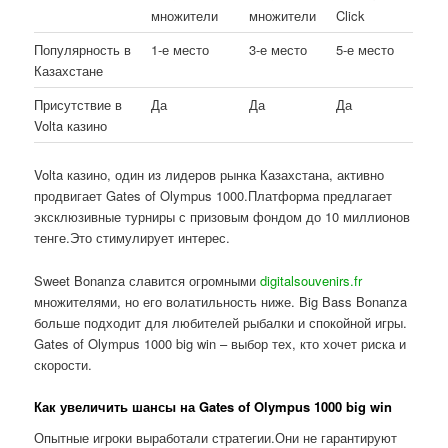
множители
множители
Click
Популярность в
1-е место
3-е место
5-е место
Казахстане
Присутствие в
Да
Да
Да
Volta казино
Volta казино, один из лидеров рынка Казахстана, активно
продвигает Gates of Olympus 1000.Платформа предлагает
эксклюзивные турниры с призовым фондом до 10 миллионов
тенге.Это стимулирует интерес.
Sweet Bonanza славится огромными
digitalsouvenirs.fr
множителями, но его волатильность ниже. Big Bass Bonanza
больше подходит для любителей рыбалки и спокойной игры.
Gates of Olympus 1000 big win – выбор тех, кто хочет риска и
скорости.
Как увеличить шансы на Gates of Olympus 1000 big win
Опытные игроки выработали стратегии.Они не гарантируют