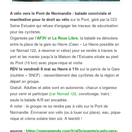
A vélo vers le Pont de Normandie : balade conviviale et
manifestive
pour le droit au vélo
sur le Pont, géré par la CCI
Seine Estuaire qui refuse d’engager les travaux de sécurisation
pour les cyclistes.
Organisée par l’
AF3V
et
La Roue Libre
, la balade se déroulera
entre la place de la gare au Havre (Caen – Le Havre possible en
car Nomad 122, à réserver si vélos) pour se rendre à travers le
port et les marais jusqu’à la Maison de l’Estuaire située au pied
du Pont (15 km) avec pique-nique et visite.
RDV le vendredi 8 mai au Havre à 11h
sur le parvis de la Gare
(routière + SNCF) : rassemblement des cyclistes de la région et
départ en groupe.
Gratuit. Adultes et ados sont en autonomie, chacun s’organise
pour venir et participer (
car Nomad 122
, covoiturage, train) :
seule la balade A/R est encadrée.
A noter : le groupe ne se rendra pas à vélo sur le Pont de
Normandie. Emmener son vélo (ou à louer sur place), eau, pique-
nique et crème solaire bien sûr. A bientôt !
source :
https://openagenda.com/fr/af3v/events/a-velo-vers-