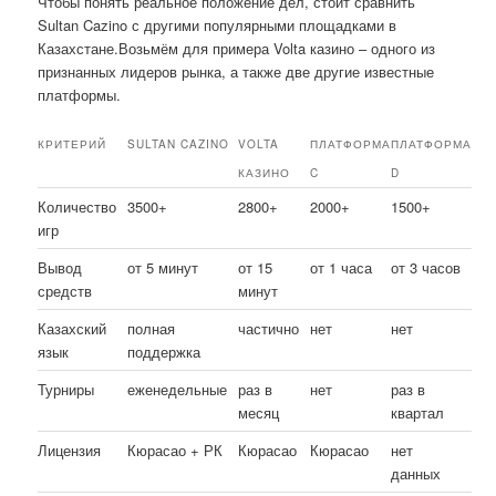
Чтобы понять реальное положение дел, стоит сравнить
Sultan Cazino с другими популярными площадками в
Казахстане.Возьмём для примера Volta казино – одного из
признанных лидеров рынка, а также две другие известные
платформы.
КРИТЕРИЙ
SULTAN CAZINO
VOLTA
ПЛАТФОРМА
ПЛАТФОРМА
КАЗИНО
C
D
Количество
3500+
2800+
2000+
1500+
игр
Вывод
от 5 минут
от 15
от 1 часа
от 3 часов
средств
минут
Казахский
полная
частично
нет
нет
язык
поддержка
Турниры
еженедельные
раз в
нет
раз в
месяц
квартал
Лицензия
Кюрасао + РК
Кюрасао
Кюрасао
нет
данных