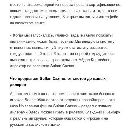
месте.Платформа одной из первых прошла сертификацию по
новым стандартам и предложила казахстанцам то, чего они
ждали: прозрачные условия, быстрые выплаты и интерфейс
на казахском языке.
« Когда мы запускались, главной задачей было показать:
онлайн-казино может быть честным.Мы внедрили систему
мгновенных выплат и публикуем статистику возвратов
каждую неделю.Это сработало – за первый год аудитория
выросла в три раза », – рассказывает Айдар Кенжебаев,
директор по развитию Sultan Cazino.
Что предлагает Sultan Cazino: от слотов до живых
дилеров
Ассортимент игр на платформе впечатляет даже бывалых
игроков.Более 3500 слотов от ведущих провайдеров – это
база.Но главная фишка Sultan Cazino – раздел с живыми
дилерами.Здесь можно играть в рулетку, блэкджек и баккару
с реальными крупье, которые общаются с игроками на
русском и казахском языках.