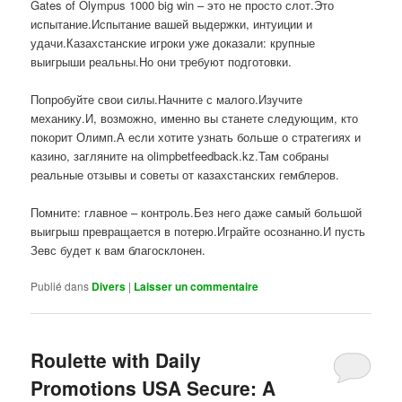
Gates of Olympus 1000 big win – это не просто слот.Это
испытание.Испытание вашей выдержки, интуиции и
удачи.Казахстанские игроки уже доказали: крупные
выигрыши реальны.Но они требуют подготовки.
Попробуйте свои силы.Начните с малого.Изучите
механику.И, возможно, именно вы станете следующим, кто
покорит Олимп.А если хотите узнать больше о стратегиях и
казино, загляните на olimpbetfeedback.kz.Там собраны
реальные отзывы и советы от казахстанских гемблеров.
Помните: главное – контроль.Без него даже самый большой
выигрыш превращается в потерю.Играйте осознанно.И пусть
Зевс будет к вам благосклонен.
Publié dans
Divers
|
Laisser un commentaire
Roulette with Daily
Promotions USA Secure: A