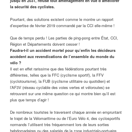
jusqu’en 2031, refuse tout aménagement en vue d’améliorer
la sécurité des cyclistes.
Pourtant, des solutions existent comme le montre un rapport
d’expertise de février 2019 commandé par la CCI elle-même !
Que de temps perdu ! Les parties de ping-pong entre État, CCI,
Région et Départements doivent cesser !
Faudra-t-il un accident mortel pour qu’enfin les décideurs
accèdent aux revendications de l’ensemble du monde du
vélo ?
Il est en effet rarissime que des fédérations pourtant très
différentes, telles que la FFC (cyclisme sportif), la FFV
(cyclotourisme), la FUB (cyclisme utilitaire ou quotidien) et
l’AF3V (réseau cyclable des voies vertes et véloroutes) se
retrouvent sur une même question ce qui montre bien qu’il est
plus que temps d’agir !
De nombreux touristes le traversent chaque année en empruntant
le trajet de la Vélomaritime ou de l’Euro Vélo 4, des cyclosportifs
normands l’utilisent très fréquemment lors de leurs sorties
hebdomadaires ou des salariés de la zone industrialo-portuaire