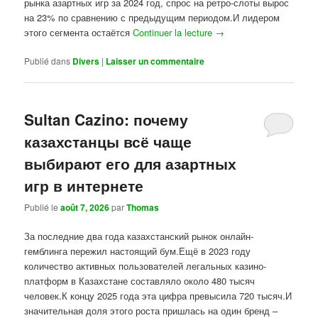
рынка азартных игр за 2024 год, спрос на ретро-слоты вырос
на 23% по сравнению с предыдущим периодом.И лидером
этого сегмента остаётся
Continuer la lecture
→
Publié dans
Divers
|
Laisser un commentaire
Sultan Cazino: почему
казахстанцы всё чаще
выбирают его для азартных
игр в интернете
Publié le
août 7, 2026
par
Thomas
За последние два года казахстанский рынок онлайн-
гемблинга пережил настоящий бум.Ещё в 2023 году
количество активных пользователей легальных казино-
платформ в Казахстане составляло около 480 тысяч
человек.К концу 2025 года эта цифра превысила 720 тысяч.И
значительная доля этого роста пришлась на один бренд –