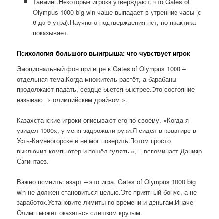
Тайминг.Некоторые игроки утверждают, что Gates of
Olympus 1000 big win чаще выпадает в утренние часы (с
6 до 9 утра).Научного подтверждения нет, но практика
показывает.
Психология большого выигрыша: что чувствует игрок
Эмоциональный фон при игре в Gates of Olympus 1000 –
отдельная тема.Когда множитель растёт, а барабаны
продолжают падать, сердце бьётся быстрее.Это состояние
называют « олимпийским драйвом ».
Казахстанские игроки описывают его по-своему. »Когда я
увидел 1000x, у меня задрожали руки.Я сидел в квартире в
Усть-Каменогорске и не мог поверить.Потом просто
выключил компьютер и пошёл гулять », – вспоминает Данияр
Сагинтаев.
Важно помнить: азарт – это игра. Gates of Olympus 1000 big
win не должен становиться целью.Это приятный бонус, а не
заработок.Установите лимиты по времени и деньгам.Иначе
Олимп может оказаться слишком крутым.