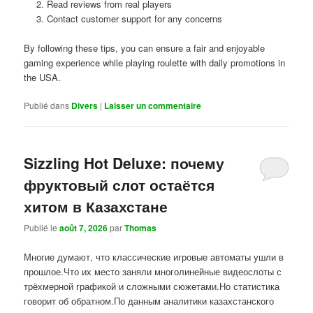
Read reviews from real players
Contact customer support for any concerns
By following these tips, you can ensure a fair and enjoyable
gaming experience while playing roulette with daily promotions in
the USA.
Publié dans
Divers
|
Laisser un commentaire
Sizzling Hot Deluxe: почему
фруктовый слот остаётся
хитом в Казахстане
Publié le
août 7, 2026
par
Thomas
Многие думают, что классические игровые автоматы ушли в
прошлое.Что их место заняли многолинейные видеослоты с
трёхмерной графикой и сложными сюжетами.Но статистика
говорит об обратном.По данным аналитики казахстанского