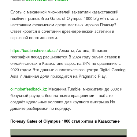
Слоты с механикой множителей захватили казахстанский
гемблинг-рынок.Игра Gates of Olympus 1000 big win стала
настоящим феноменом среди местных игроков.Почему?
Ответ кроется в сочетании древнегреческой эстетики и
взрывной волатильности.
https://barabashovo.ck.ua/
Алматы, Астана, Шымкент –
география побед расширяется.В 2024 году объём ставок в
онлайн-слотах в Казахстане вырос на 34% по сравнению с
2023 годом.Это данные аналитического центра Digital Gaming
Asia.И львиная доля приходится на Pragmatic Play.
olimpbetfeedback.kz
Механика Tumble, множители до 500x и
бонусный раунд с бесплатными вращениями – всё это
создаёт идеальные условия для крупного выигрыша.Но
давайте разберёмся по порядку.
Почему Gates of Olympus 1000 стал хитом в Казахстане