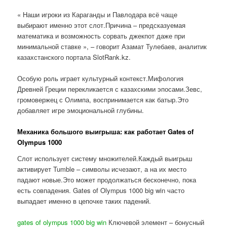
« Наши игроки из Караганды и Павлодара всё чаще
выбирают именно этот слот.Причина – предсказуемая
математика и возможность сорвать джекпот даже при
минимальной ставке », – говорит Азамат Тулебаев, аналитик
казахстанского портала SlotRank.kz.
Особую роль играет культурный контекст.Мифология
Древней Греции перекликается с казахскими эпосами.Зевс,
громовержец с Олимпа, воспринимается как батыр.Это
добавляет игре эмоциональной глубины.
Механика большого выигрыша: как работает Gates of
Olympus 1000
Слот использует систему множителей.Каждый выигрыш
активирует Tumble – символы исчезают, а на их место
падают новые.Это может продолжаться бесконечно, пока
есть совпадения. Gates of Olympus 1000 big win часто
выпадает именно в цепочке таких падений.
gates of olympus 1000 big win
Ключевой элемент – бонусный