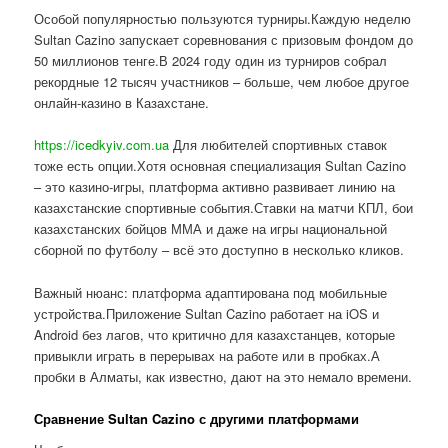
Особой популярностью пользуются турниры.Каждую неделю
Sultan Cazino запускает соревнования с призовым фондом до
50 миллионов тенге.В 2024 году один из турниров собрал
рекордные 12 тысяч участников – больше, чем любое другое
онлайн-казино в Казахстане.
https://icedkyiv.com.ua
Для любителей спортивных ставок
тоже есть опции.Хотя основная специализация Sultan Cazino
– это казино-игры, платформа активно развивает линию на
казахстанские спортивные события.Ставки на матчи КПЛ, бои
казахстанских бойцов ММА и даже на игры национальной
сборной по футболу – всё это доступно в несколько кликов.
Важный нюанс: платформа адаптирована под мобильные
устройства.Приложение Sultan Cazino работает на iOS и
Android без лагов, что критично для казахстанцев, которые
привыкли играть в перерывах на работе или в пробках.А
пробки в Алматы, как известно, дают на это немало времени.
Сравнение Sultan Cazino с другими платформами