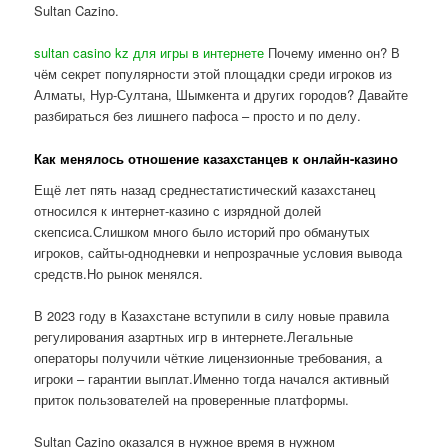
Sultan Cazino.
sultan casino kz для игры в интернете
Почему именно он? В
чём секрет популярности этой площадки среди игроков из
Алматы, Нур-Султана, Шымкента и других городов? Давайте
разбираться без лишнего пафоса – просто и по делу.
Как менялось отношение казахстанцев к онлайн-казино
Ещё лет пять назад среднестатистический казахстанец
относился к интернет-казино с изрядной долей
скепсиса.Слишком много было историй про обманутых
игроков, сайты-однодневки и непрозрачные условия вывода
средств.Но рынок менялся.
В 2023 году в Казахстане вступили в силу новые правила
регулирования азартных игр в интернете.Легальные
операторы получили чёткие лицензионные требования, а
игроки – гарантии выплат.Именно тогда начался активный
приток пользователей на проверенные платформы.
Sultan Cazino оказался в нужное время в нужном