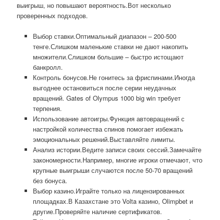
выигрыш, но повышают вероятность.Вот несколько
проверенных подходов.
Выбор ставки.Оптимальный диапазон – 200-500
тенге.Слишком маленькие ставки не дают накопить
множители.Слишком большие – быстро истощают
банкролл.
Контроль бонусов.Не гонитесь за фриспинами.Иногда
выгоднее остановиться после серии неудачных
вращений. Gates of Olympus 1000 big win требует
терпения.
Использование автоигры.Функция автовращений с
настройкой количества спинов помогает избежать
эмоциональных решений.Выставляйте лимиты.
Анализ истории.Ведите записи своих сессий.Замечайте
закономерности.Например, многие игроки отмечают, что
крупные выигрыши случаются после 50-70 вращений
без бонуса.
Выбор казино.Играйте только на лицензированных
площадках.В Казахстане это Volta казино, Olimpbet и
другие.Проверяйте наличие сертификатов.