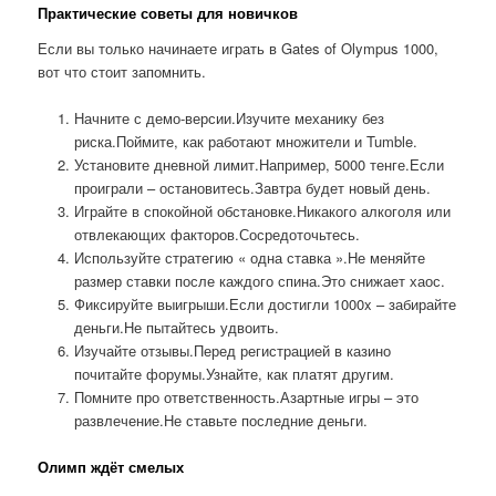
Практические советы для новичков
Если вы только начинаете играть в Gates of Olympus 1000,
вот что стоит запомнить.
Начните с демо-версии.Изучите механику без
риска.Поймите, как работают множители и Tumble.
Установите дневной лимит.Например, 5000 тенге.Если
проиграли – остановитесь.Завтра будет новый день.
Играйте в спокойной обстановке.Никакого алкоголя или
отвлекающих факторов.Сосредоточьтесь.
Используйте стратегию « одна ставка ».Не меняйте
размер ставки после каждого спина.Это снижает хаос.
Фиксируйте выигрыши.Если достигли 1000x – забирайте
деньги.Не пытайтесь удвоить.
Изучайте отзывы.Перед регистрацией в казино
почитайте форумы.Узнайте, как платят другим.
Помните про ответственность.Азартные игры – это
развлечение.Не ставьте последние деньги.
Олимп ждёт смелых