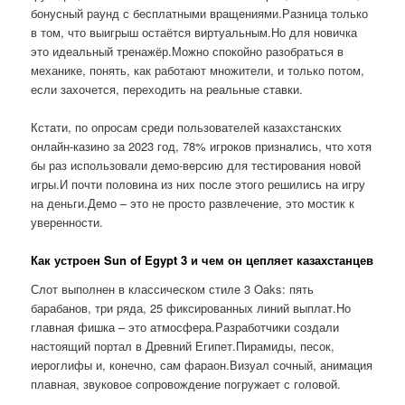
бонусный раунд с бесплатными вращениями.Разница только
в том, что выигрыш остаётся виртуальным.Но для новичка
это идеальный тренажёр.Можно спокойно разобраться в
механике, понять, как работают множители, и только потом,
если захочется, переходить на реальные ставки.
Кстати, по опросам среди пользователей казахстанских
онлайн-казино за 2023 год, 78% игроков признались, что хотя
бы раз использовали демо-версию для тестирования новой
игры.И почти половина из них после этого решились на игру
на деньги.Демо – это не просто развлечение, это мостик к
уверенности.
Как устроен Sun of Egypt 3 и чем он цепляет казахстанцев
Слот выполнен в классическом стиле 3 Oaks: пять
барабанов, три ряда, 25 фиксированных линий выплат.Но
главная фишка – это атмосфера.Разработчики создали
настоящий портал в Древний Египет.Пирамиды, песок,
иероглифы и, конечно, сам фараон.Визуал сочный, анимация
плавная, звуковое сопровождение погружает с головой.