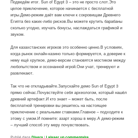
Подведём итог. Sun of Egypt 3 – это не просто слот.Это
целое приключение, которое начинается с бесплатной
игры.Демо-режим даёт вам ключи к сокровищам Древнего
Египта без каких-либо рисков.Вы можете крутить барабаны
сколько угодно, изучать бонусы, наслаждаться графикой и
звуком.
Для казахстанских игроков это особенно ценно.В условиях,
когда рынок онлайн-казино только формируется, а доверие к
нему ещё хрупкое, демо-версии становятся мостиком между
любопытством и осознанной игрой.Они учат, тренируют и
развлекают.
Так что не откладывайте.Запускайте демо Sun of Egypt 3
прямо сейчас.Почувствуйте себя археологом, который нашёл
древний артефакт.И кто знает – может быть, после
бесплатной тренировки вы решитесь на настоящее
приключение с реальными ставками.Главное – подходите к
этому с умом.И помните: азарт хорош в меру.А демо-режим
– лучший способ эту меру почувствовать.
Publié dans
Divers
|
Laisser un commentaire