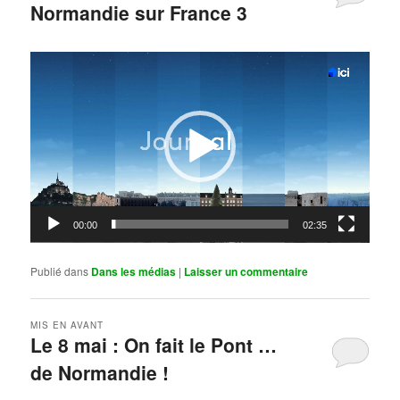
Normandie sur France 3
Publié le
mai 11, 2026
par
Steph
Lecteur
vidéo
00:00
02:35
Publié dans
Dans les médias
|
Laisser un commentaire
MIS EN AVANT
Le 8 mai : On fait le Pont …
de Normandie !