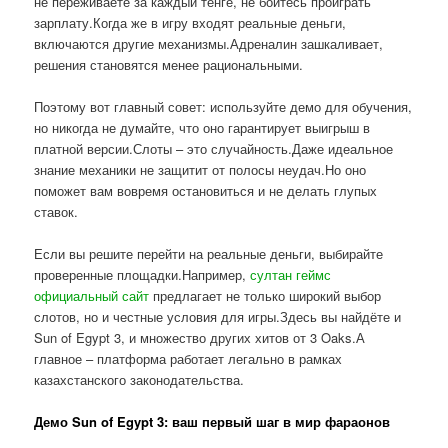
не переживаете за каждый тенге, не боитесь проиграть
зарплату.Когда же в игру входят реальные деньги,
включаются другие механизмы.Адреналин зашкаливает,
решения становятся менее рациональными.
Поэтому вот главный совет: используйте демо для обучения,
но никогда не думайте, что оно гарантирует выигрыш в
платной версии.Слоты – это случайность.Даже идеальное
знание механики не защитит от полосы неудач.Но оно
поможет вам вовремя остановиться и не делать глупых
ставок.
Если вы решите перейти на реальные деньги, выбирайте
проверенные площадки.Например,
султан геймс
официальный сайт
предлагает не только широкий выбор
слотов, но и честные условия для игры.Здесь вы найдёте и
Sun of Egypt 3, и множество других хитов от 3 Oaks.А
главное – платформа работает легально в рамках
казахстанского законодательства.
Демо Sun of Egypt 3: ваш первый шаг в мир фараонов