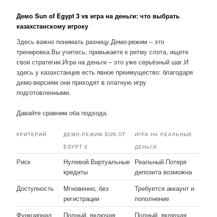
Демо Sun of Egypt 3 vs игра на деньги: что выбрать
казахстанскому игроку
Здесь важно понимать разницу.Демо-режим – это
тренировка.Вы учитесь, привыкаете к ритму слота, ищете
свои стратегии.Игра на деньги – это уже серьёзный шаг.И
здесь у казахстанцев есть явное преимущество: благодаря
демо-версиям они приходят в платную игру
подготовленными.
Давайте сравним оба подхода.
КРИТЕРИЙ
ДЕМО-РЕЖИМ SUN OF
ИГРА НА РЕАЛЬНЫЕ
EGYPT 3
ДЕНЬГИ
Риск
Нулевой.Виртуальные
Реальный.Потеря
кредиты
депозита возможна
Доступность
Мгновенно, без
Требуется аккаунт и
регистрации
пополнение
Функционал
Полный, включая
Полный, включая