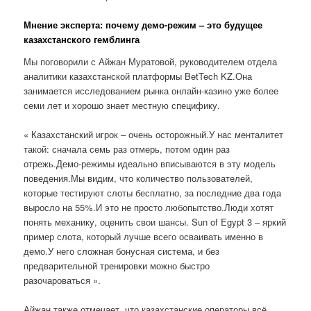
Мнение эксперта: почему демо-режим – это будущее
казахстанского гемблинга
Мы поговорили с Айжан Муратовой, руководителем отдела
аналитики казахстанской платформы BetTech KZ.Она
занимается исследованием рынка онлайн-казино уже более
семи лет и хорошо знает местную специфику.
« Казахстанский игрок – очень осторожный.У нас менталитет
такой: сначала семь раз отмерь, потом один раз
отрежь.Демо-режимы идеально вписываются в эту модель
поведения.Мы видим, что количество пользователей,
которые тестируют слоты бесплатно, за последние два года
выросло на 55%.И это не просто любопытство.Люди хотят
понять механику, оценить свои шансы. Sun of Egypt 3 – яркий
пример слота, который лучше всего осваивать именно в
демо.У него сложная бонусная система, и без
предварительной тренировки можно быстро
разочароваться ».
Айжан также отмечает, что казахстанские операторы всё