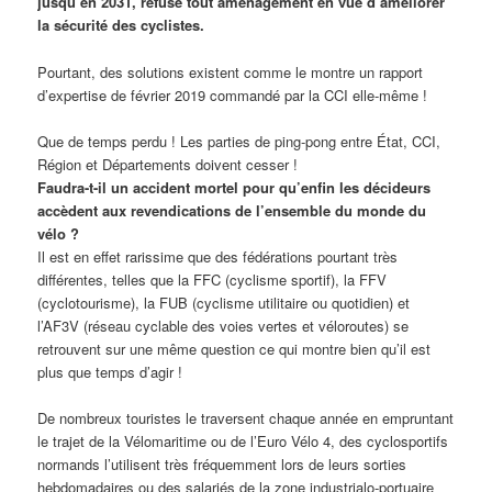
jusqu’en 2031, refuse tout aménagement en vue d’améliorer
la sécurité des cyclistes.
Pourtant, des solutions existent comme le montre un rapport
d’expertise de février 2019 commandé par la CCI elle-même !
Que de temps perdu ! Les parties de ping-pong entre État, CCI,
Région et Départements doivent cesser !
Faudra-t-il un accident mortel pour qu’enfin les décideurs
accèdent aux revendications de l’ensemble du monde du
vélo ?
Il est en effet rarissime que des fédérations pourtant très
différentes, telles que la FFC (cyclisme sportif), la FFV
(cyclotourisme), la FUB (cyclisme utilitaire ou quotidien) et
l’AF3V (réseau cyclable des voies vertes et véloroutes) se
retrouvent sur une même question ce qui montre bien qu’il est
plus que temps d’agir !
De nombreux touristes le traversent chaque année en empruntant
le trajet de la Vélomaritime ou de l’Euro Vélo 4, des cyclosportifs
normands l’utilisent très fréquemment lors de leurs sorties
hebdomadaires ou des salariés de la zone industrialo-portuaire