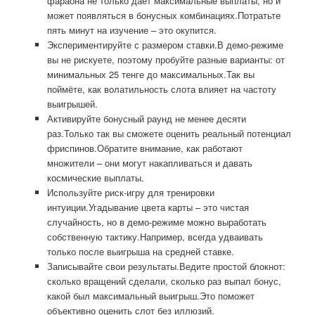
фараона не только даёт максимальные выплаты, но и
может появляться в бонусных комбинациях.Потратьте
пять минут на изучение – это окупится.
Экспериментируйте с размером ставки.В демо-режиме
вы не рискуете, поэтому пробуйте разные варианты: от
минимальных 25 тенге до максимальных.Так вы
поймёте, как волатильность слота влияет на частоту
выигрышей.
Активируйте бонусный раунд не менее десяти
раз.Только так вы сможете оценить реальный потенциал
фриспинов.Обратите внимание, как работают
множители – они могут накапливаться и давать
космические выплаты.
Используйте риск-игру для тренировки
интуиции.Угадывание цвета карты – это чистая
случайность, но в демо-режиме можно выработать
собственную тактику.Например, всегда удваивать
только после выигрыша на средней ставке.
Записывайте свои результаты.Ведите простой блокнот:
сколько вращений сделали, сколько раз выпал бонус,
какой был максимальный выигрыш.Это поможет
объективно оценить слот без иллюзий.