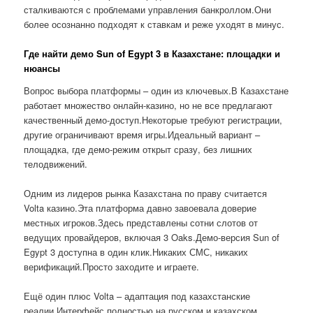
сталкиваются с проблемами управления банкроллом.Они
более осознанно подходят к ставкам и реже уходят в минус.
Где найти демо Sun of Egypt 3 в Казахстане: площадки и
нюансы
Вопрос выбора платформы – один из ключевых.В Казахстане
работает множество онлайн-казино, но не все предлагают
качественный демо-доступ.Некоторые требуют регистрации,
другие ограничивают время игры.Идеальный вариант –
площадка, где демо-режим открыт сразу, без лишних
телодвижений.
Одним из лидеров рынка Казахстана по праву считается
Volta казино.Эта платформа давно завоевала доверие
местных игроков.Здесь представлены сотни слотов от
ведущих провайдеров, включая 3 Oaks.Демо-версия Sun of
Egypt 3 доступна в один клик.Никаких СМС, никаких
верификаций.Просто заходите и играете.
Ещё один плюс Volta – адаптация под казахстанские
реалии.Интерфейс полностью на русском и казахском