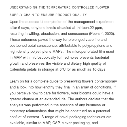
UNDERSTANDING THE TEMPERATURE-CONTROLLED FLOWER
SUPPLY CHAIN TO ENSURE PRODUCT QUALITY
Upon the successful completion of the management experiment
after 6 days, ethylene levels steadied at thirteen.22 ppm,
resulting in wilting, abscission, and senescence (Poonsri, 2020).
These outcomes paved the way for prolonged vase life and
postponed petal senescence, attributable to polypropylene and
high-density polyethylene MAPs. The microperforated film used
in MAP with microscopically formed holes prevents bacterial
growth and preserves the visible and dietary high quality of
Calendula petals in storage at 5°C for as much as 10 days.
Learn on for a complete guide to preserving flowers contemporary
and a look into how lengthy they final in an array of conditions. If
you perceive how to care for flowers, your blooms could have a
greater chance at an extended life. The authors declare that the
analysis was performed in the absence of any business or
monetary relationships that might be construed as a potential
conflict of interest. A range of novel packaging techniques are
available, similar to MAP, CAP, clever packaging, and