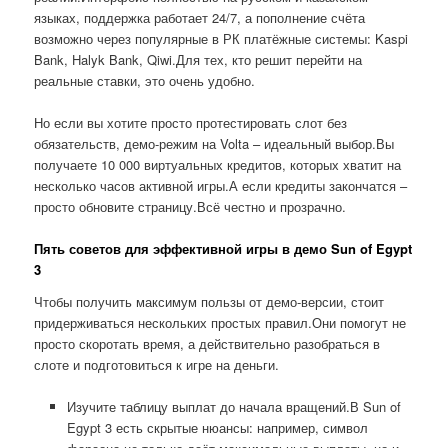
языках, поддержка работает 24/7, а пополнение счёта
возможно через популярные в РК платёжные системы: Kaspi
Bank, Halyk Bank, Qiwi.Для тех, кто решит перейти на
реальные ставки, это очень удобно.
Но если вы хотите просто протестировать слот без
обязательств, демо-режим на Volta – идеальный выбор.Вы
получаете 10 000 виртуальных кредитов, которых хватит на
несколько часов активной игры.А если кредиты закончатся –
просто обновите страницу.Всё честно и прозрачно.
Пять советов для эффективной игры в демо Sun of Egypt
3
Чтобы получить максимум пользы от демо-версии, стоит
придерживаться нескольких простых правил.Они помогут не
просто скоротать время, а действительно разобраться в
слоте и подготовиться к игре на деньги.
Изучите таблицу выплат до начала вращений.В Sun of
Egypt 3 есть скрытые нюансы: например, символ