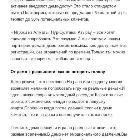
активнее внедряют демо-доступ.Это стало стандартом
рынка.Платформы, которые не предлагают бесплатной игры,
теряют до 30% потенциальных клиентов.
« Игроки из Алматы, Нур-Султана, Атырау – все хотят
сначала попробовать.Это разумно.И мы советуем нашим
партнёрам делать демо-режим максимально доступным.Без
регистрации, без ограничений по времени.Только так можно
завоевать доверие », – добавляет эксперт.
От демо к реальности: как не потерять голову
Демо-режим – это прекрасно.Но рано или поздно у многих
возникает желание попробовать игру на реальные деньги.И
здесь важно сохранять холодный рассудок.Казахстанские
игроки, к сожалению, иногда попадают в ловушку
азарта.Особенно когда после удачной сессии в демо
кажется, что и на деньги всё получится так же легко.
Помните: демо-версия и игра на реальные ставки – это
разные вселенные.В демо нет эмоционального давления.Вы