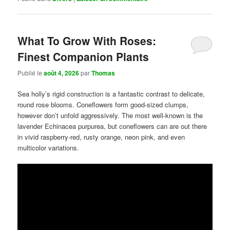
What To Grow With Roses:
Finest Companion Plants
Publié le
août 4, 2026
par
Thomas
Sea holly’s rigid construction is a fantastic contrast to delicate,
round rose blooms. Coneflowers form good-sized clumps,
however don’t unfold aggressively. The most well-known is the
lavender Echinacea purpurea, but coneflowers can are out there
in vivid raspberry-red, rusty orange, neon pink, and even
multicolor variations.