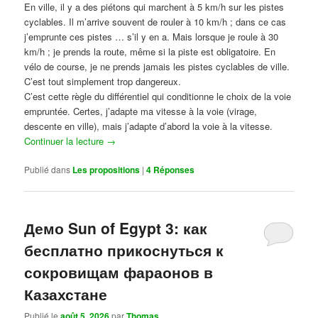
En ville, il y a des piétons qui marchent à 5 km/h sur les pistes
cyclables. Il m’arrive souvent de rouler à 10 km/h ; dans ce cas
j’emprunte ces pistes … s’il y en a. Mais lorsque je roule à 30
km/h ; je prends la route, même si la piste est obligatoire. En
vélo de course, je ne prends jamais les pistes cyclables de ville.
C’est tout simplement trop dangereux.
C’est cette règle du différentiel qui conditionne le choix de la voie
empruntée. Certes, j’adapte ma vitesse à la voie (virage,
descente en ville), mais j’adapte d’abord la voie à la vitesse.
Continuer la lecture
→
Publié dans
Les propositions
|
4
Réponses
Демо Sun of Egypt 3: как
бесплатно прикоснуться к
сокровищам фараонов в
Казахстане
Publié le
août 5, 2026
par
Thomas