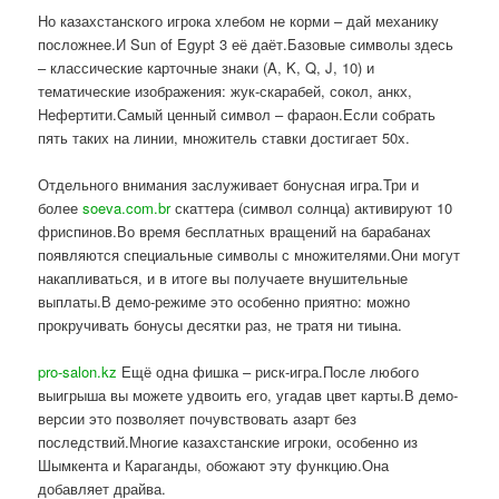
Но казахстанского игрока хлебом не корми – дай механику
посложнее.И Sun of Egypt 3 её даёт.Базовые символы здесь
– классические карточные знаки (A, K, Q, J, 10) и
тематические изображения: жук-скарабей, сокол, анкх,
Нефертити.Самый ценный символ – фараон.Если собрать
пять таких на линии, множитель ставки достигает 50x.
Отдельного внимания заслуживает бонусная игра.Три и
более
soeva.com.br
скаттера (символ солнца) активируют 10
фриспинов.Во время бесплатных вращений на барабанах
появляются специальные символы с множителями.Они могут
накапливаться, и в итоге вы получаете внушительные
выплаты.В демо-режиме это особенно приятно: можно
прокручивать бонусы десятки раз, не тратя ни тиына.
pro-salon.kz
Ещё одна фишка – риск-игра.После любого
выигрыша вы можете удвоить его, угадав цвет карты.В демо-
версии это позволяет почувствовать азарт без
последствий.Многие казахстанские игроки, особенно из
Шымкента и Караганды, обожают эту функцию.Она
добавляет драйва.