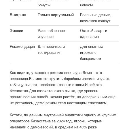
бонусы
бонусы
Выигрыш
Только виртуальный
Реальные деньги,
возможен кэшаут
Эмоции
Расслабленное
Острый азарт и
изучение
адреналин
Рекомендация
Для новичков и
Для опытных
тестирования
игроков с
банкроллом
Как видите, у каждого режима своя аура.Демо – это
песочница.Вы можете крутить барабаны часами, изучать
таблицу выплат, пробовать разные ставки.И всё это
бесплатно.Для казахстанского рынка, где уровень
проникновения онлайн-казино растёт, но доверие к ним ещё
не устоялось, демо-режим стал настоящим спасением.
Кстати, по данным внутренней аналитики одного из крупных
операторов Казахстана за 2024 год, игроки, которые
начинали с демо-версий, в среднем на 40% реже