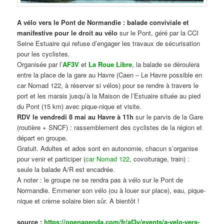
A vélo vers le Pont de Normandie : balade conviviale et
manifestive
pour le droit au vélo
sur le Pont, géré par la CCI
Seine Estuaire qui refuse d’engager les travaux de sécurisation
pour les cyclistes.
Organisée par l’
AF3V
et
La Roue Libre
, la balade se déroulera
entre la place de la gare au Havre (Caen – Le Havre possible en
car Nomad 122, à réserver si vélos) pour se rendre à travers le
port et les marais jusqu’à la Maison de l’Estuaire située au pied
du Pont (15 km) avec pique-nique et visite.
RDV le vendredi 8 mai au Havre à 11h
sur le parvis de la Gare
(routière + SNCF) : rassemblement des cyclistes de la région et
départ en groupe.
Gratuit. Adultes et ados sont en autonomie, chacun s’organise
pour venir et participer (
car Nomad 122
, covoiturage, train) :
seule la balade A/R est encadrée.
A noter : le groupe ne se rendra pas à vélo sur le Pont de
Normandie. Emmener son vélo (ou à louer sur place), eau, pique-
nique et crème solaire bien sûr. A bientôt !
source :
https://openagenda.com/fr/af3v/events/a-velo-vers-