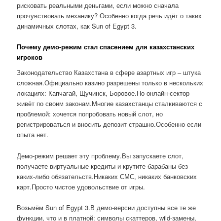
рисковать реальными деньгами, если можно сначала
прочувствовать механику? Особенно когда речь идёт о таких
динамичных слотах, как Sun of Egypt 3.
Почему демо-режим стал спасением для казахстанских
игроков
Законодательство Казахстана в сфере азартных игр – штука
сложная.Официально казино разрешены только в нескольких
локациях: Капчагай, Щучинск, Боровое.Но онлайн-сектор
живёт по своим законам.Многие казахстанцы сталкиваются с
проблемой: хочется попробовать новый слот, но
регистрироваться и вносить депозит страшно.Особенно если
опыта нет.
Демо-режим решает эту проблему.Вы запускаете слот,
получаете виртуальные кредиты и крутите барабаны без
каких-либо обязательств.Никаких СМС, никаких банковских
карт.Просто чистое удовольствие от игры.
Возьмём Sun of Egypt 3.В демо-версии доступны все те же
функции, что и в платной: символы скаттеров, wild-замены,