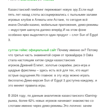
Казахстанский гемблинг переживает новую эру.Если ещё
пять лет назад слоты ассоциировались с пыльными залами
игровых клубов в Алматы или Астане, то сегодня всё
иначе.Онлайн-казино, мобильные приложения, демо-режимы
– индустрия шагнула далеко вперёд.И на этом фоне
особенно ярко выделяется один продукт – слот Sun of Egypt
3.
султан геймс официальный сайт
Почему именно он? Потому
что третья часть знаменитой серии от провайдера 3 Oaks
стала настоящим хитом среди казахстанских
игроков.Древний Египет, золотые скарабеи, риск-игра и
щедрые фриспины – здесь есть всё для тех, кто ищет
острые ощущения.Но главное: в эту игру можно играть
бесплатно.Демо-версия Sun of Egypt 3 доступна каждому, и
это меняет правила игры.
В 2024 году, по данным аналитиков казахстанского iGaming-
рынка, более 62% новых игроков начинают знакомство со
слотами именно через демо-режимы.Это логично: зачем