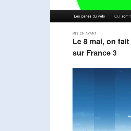
Menu
Les perles du vélo
Qui somm
principal
MIS EN AVANT
Le 8 mai, on fai
sur France 3
Publié le
mai 11, 2026
par
Steph
Lecteur
vidéo