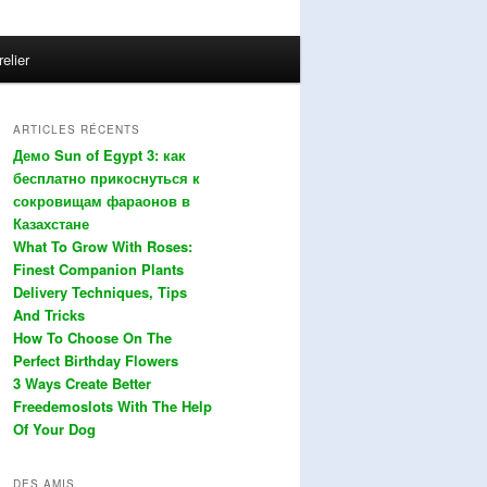
relier
ARTICLES RÉCENTS
Демо Sun of Egypt 3: как
бесплатно прикоснуться к
сокровищам фараонов в
Казахстане
What To Grow With Roses:
Finest Companion Plants
Delivery Techniques, Tips
And Tricks
How To Choose On The
Perfect Birthday Flowers
3 Ways Create Better
Freedemoslots With The Help
Of Your Dog
DES AMIS