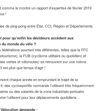
nt comme le montre un rapport d’expertise de février 2019
me !
ies de ping-pong entre État, CCI, Région et Départements
el pour qu’enfin les décideurs accèdent aux
e du monde du vélo ?
s fédérations pourtant très différentes, telles que la FFC
otourisme), la FUB (cyclisme utilitaire ou quotidien) et
oies vertes et véloroutes) se retrouvent sur une même
il est plus que temps d’agir !
rsent chaque année en empruntant le trajet de la
 4, des cyclosportifs normands l’utilisent très fréquemment
ires ou des salariés de la zone industrialo-portuaire
Seine l’utilisent pour leur déplacements quotidiens…
H Vélorution demande :