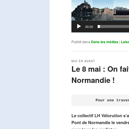
00:00
Publié dans
Dans les médias
|
Lais
MIS EN AVANT
Le 8 mai : On fa
Normandie !
Publié le
avril 18, 2026
par
Steph
Pour une trave
Le collectif LH Vélorution s’
Pont de Normandie le vendre