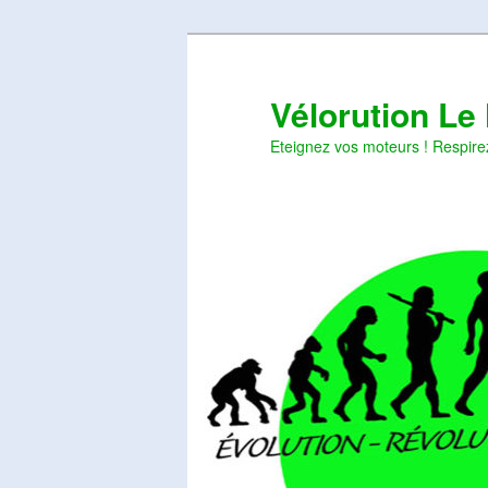
Aller
Aller
au
au
contenu
contenu
Vélorution Le
principal
secondaire
Eteignez vos moteurs ! Respire