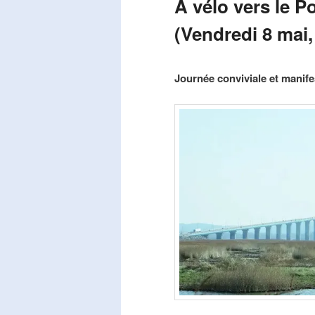
A vélo vers le P
(Vendredi 8 mai,
Publié le
mars 29, 2026
par
Steph
Journée conviviale et manifes