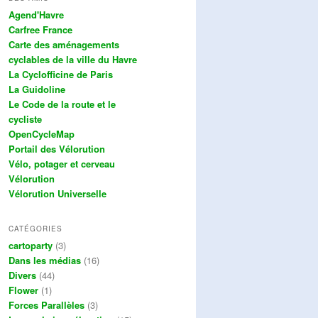
Agend'Havre
Carfree France
Carte des aménagements
cyclables de la ville du Havre
La Cyclofficine de Paris
La Guidoline
Le Code de la route et le
cycliste
OpenCycleMap
Portail des Vélorution
Vélo, potager et cerveau
Vélorution
Vélorution Universelle
CATÉGORIES
cartoparty
(3)
Dans les médias
(16)
Divers
(44)
Flower
(1)
Forces Parallèles
(3)