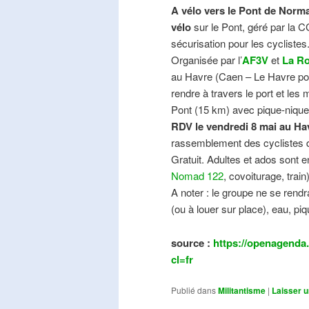
A vélo vers le Pont de Norma
vélo
sur le Pont, géré par la C
sécurisation pour les cyclistes
Organisée par l’
AF3V
et
La Ro
au Havre (Caen – Le Havre pos
rendre à travers le port et les
Pont (15 km) avec pique-nique e
RDV le vendredi 8 mai au Ha
rassemblement des cyclistes de
Gratuit. Adultes et ados sont e
Nomad 122
, covoiturage, trai
A noter : le groupe ne se ren
(ou à louer sur place), eau, piq
source :
https://openagenda.
cl=fr
Publié dans
Militantisme
|
Laisser 