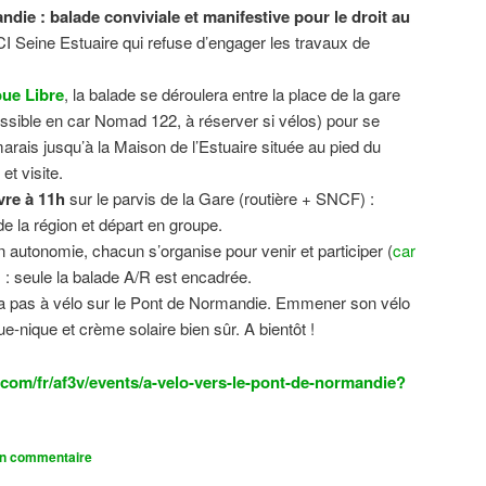
ndie : balade conviviale et manifestive
pour le droit au
CI Seine Estuaire qui refuse d’engager les travaux de
.
ue Libre
, la balade se déroulera entre la place de la gare
sible en car Nomad 122, à réserver si vélos) pour se
 marais jusqu’à la Maison de l’Estuaire située au pied du
t visite.
vre à 11h
sur le parvis de la Gare (routière + SNCF) :
 la région et départ en groupe.
n autonomie, chacun s’organise pour venir et participer (
car
n) : seule la balade A/R est encadrée.
dra pas à vélo sur le Pont de Normandie. Emmener son vélo
ue-nique et crème solaire bien sûr. A bientôt !
com/fr/af3v/events/a-velo-vers-le-pont-de-normandie?
un commentaire