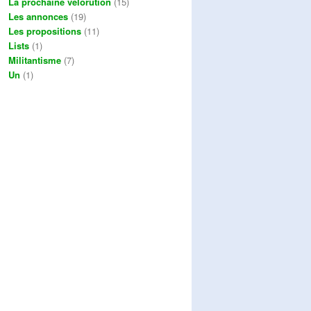
La prochaine vélorution
(15)
Les annonces
(19)
Les propositions
(11)
Lists
(1)
Militantisme
(7)
Un
(1)