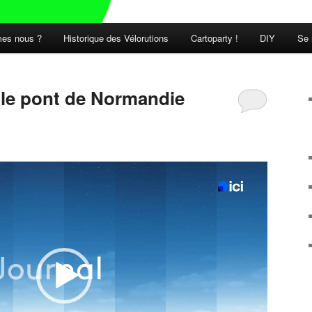
es nous ?
Historique des Vélorutions
Cartoparty !
DIY
Se 
t le pont de Normandie