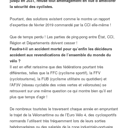
jusqu’en 2031, refuse tout aménagement en vue d’améliorer
la sécurité des cyclistes.
Pourtant, des solutions existent comme le montre un rapport
d’expertise de février 2019 commandé par la CCI elle-même !
Que de temps perdu ! Les parties de ping-pong entre État, CCI,
Région et Départements doivent cesser !
Faudra-t-il un accident mortel pour qu’enfin les décideurs
accèdent aux revendications de l’ensemble du monde du
vélo ?
Il est en effet rarissime que des fédérations pourtant très
différentes, telles que la FFC (cyclisme sportif), la FFV
(cyclotourisme), la FUB (cyclisme utilitaire ou quotidien) et
l’AF3V (réseau cyclable des voies vertes et véloroutes) se
retrouvent sur une même question ce qui montre bien qu’il est
plus que temps d’agir !
De nombreux touristes le traversent chaque année en empruntant
le trajet de la Vélomaritime ou de l’Euro Vélo 4, des cyclosportifs
normands l’utilisent très fréquemment lors de leurs sorties
hebdomadaires ou des salariés de la zone industrialo-portuaire