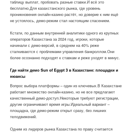
таблицу выплат, пробовать разные ставки.И всё это
бесплатно.Для казахстанского рынка, где уровень
проникновения онлайн-казино растёт, но доверие к ним ещё
не устоялось, демо-режим стал настоящим спасением.
Кстати, по данным внутренней аналитики одного из крупных
операторов Казахстана за 2024 год, игроки, которые
начинали с демо-версий, в среднем на 40% реже
сталкиваются с проблемами управления банкроллом.Они
более осознанно подходят к ставкам и реже уходят в минус.
Где найти демо Sun of Egypt 3 в Казахстане: площадки и
нюансы
Вопрос выбора платформы – один из ключевых.В Казахстане
работает множество онлайн-казино, но не все предлагают
качественный демо-доступ.Некоторые требуют регистрации,
другие ограничивают время игры.Идеальный вариант –
площадка, где демо-режим открыт сразу, без лишних
телодвижений.
Одним из лидеров рынка Казахстана по праву считается