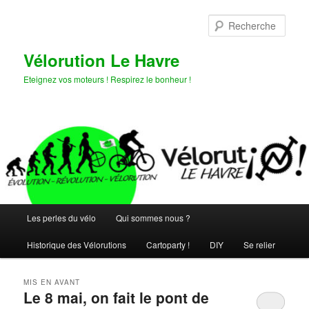
Aller
Aller
au
au
Rech
contenu
contenu
principal
secondaire
Vélorution Le Havre
Eteignez vos moteurs ! Respirez le bonheur !
Menu
Les perles du vélo
Qui sommes nous ?
principal
Historique des Vélorutions
Cartoparty !
DIY
Se relier
MIS EN AVANT
Le 8 mai, on fait le pont de