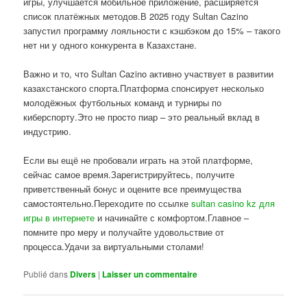
игры, улучшается мобильное приложение, расширяется
список платёжных методов.В 2025 году Sultan Cazino
запустил программу лояльности с кэшбэком до 15% – такого
нет ни у одного конкурента в Казахстане.
Важно и то, что Sultan Cazino активно участвует в развитии
казахстанского спорта.Платформа спонсирует несколько
молодёжных футбольных команд и турниры по
киберспорту.Это не просто пиар – это реальный вклад в
индустрию.
Если вы ещё не пробовали играть на этой платформе,
сейчас самое время.Зарегистрируйтесь, получите
приветственный бонус и оцените все преимущества
самостоятельно.Переходите по ссылке
sultan casino kz для
игры в интернете
и начинайте с комфортом.Главное –
помните про меру и получайте удовольствие от
процесса.Удачи за виртуальными столами!
Publié dans
Divers
|
Laisser un commentaire