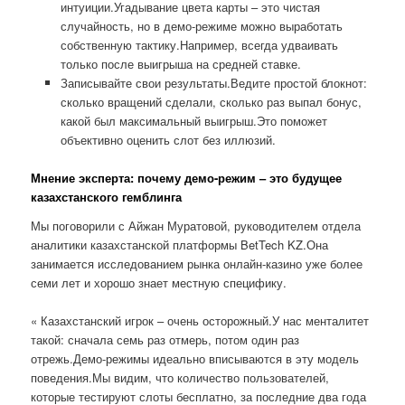
интуиции.Угадывание цвета карты – это чистая
случайность, но в демо-режиме можно выработать
собственную тактику.Например, всегда удваивать
только после выигрыша на средней ставке.
Записывайте свои результаты.Ведите простой блокнот:
сколько вращений сделали, сколько раз выпал бонус,
какой был максимальный выигрыш.Это поможет
объективно оценить слот без иллюзий.
Мнение эксперта: почему демо-режим – это будущее
казахстанского гемблинга
Мы поговорили с Айжан Муратовой, руководителем отдела
аналитики казахстанской платформы BetTech KZ.Она
занимается исследованием рынка онлайн-казино уже более
семи лет и хорошо знает местную специфику.
« Казахстанский игрок – очень осторожный.У нас менталитет
такой: сначала семь раз отмерь, потом один раз
отрежь.Демо-режимы идеально вписываются в эту модель
поведения.Мы видим, что количество пользователей,
которые тестируют слоты бесплатно, за последние два года