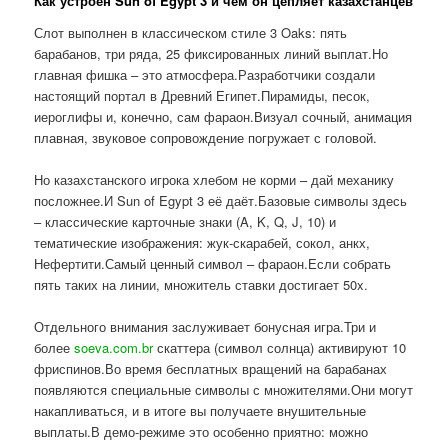
Как устроен Sun of Egypt 3 и чем он цепляет казахстанцев
Слот выполнен в классическом стиле 3 Oaks: пять
барабанов, три ряда, 25 фиксированных линий выплат.Но
главная фишка – это атмосфера.Разработчики создали
настоящий портал в Древний Египет.Пирамиды, песок,
иероглифы и, конечно, сам фараон.Визуал сочный, анимация
плавная, звуковое сопровождение погружает с головой.
Но казахстанского игрока хлебом не корми – дай механику
посложнее.И Sun of Egypt 3 её даёт.Базовые символы здесь
– классические карточные знаки (A, K, Q, J, 10) и
тематические изображения: жук-скарабей, сокол, анкх,
Нефертити.Самый ценный символ – фараон.Если собрать
пять таких на линии, множитель ставки достигает 50x.
Отдельного внимания заслуживает бонусная игра.Три и
более
soeva.com.br
скаттера (символ солнца) активируют 10
фриспинов.Во время бесплатных вращений на барабанах
появляются специальные символы с множителями.Они могут
накапливаться, и в итоге вы получаете внушительные
выплаты.В демо-режиме это особенно приятно: можно