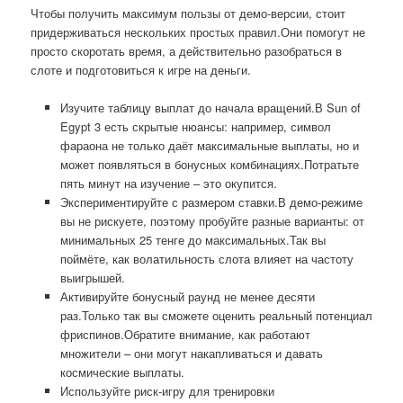
Чтобы получить максимум пользы от демо-версии, стоит
придерживаться нескольких простых правил.Они помогут не
просто скоротать время, а действительно разобраться в
слоте и подготовиться к игре на деньги.
Изучите таблицу выплат до начала вращений.В Sun of
Egypt 3 есть скрытые нюансы: например, символ
фараона не только даёт максимальные выплаты, но и
может появляться в бонусных комбинациях.Потратьте
пять минут на изучение – это окупится.
Экспериментируйте с размером ставки.В демо-режиме
вы не рискуете, поэтому пробуйте разные варианты: от
минимальных 25 тенге до максимальных.Так вы
поймёте, как волатильность слота влияет на частоту
выигрышей.
Активируйте бонусный раунд не менее десяти
раз.Только так вы сможете оценить реальный потенциал
фриспинов.Обратите внимание, как работают
множители – они могут накапливаться и давать
космические выплаты.
Используйте риск-игру для тренировки