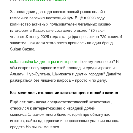
За последние два года казахстанский рынок онлайн-
гемблинга пережил настоящий бум.Ещё в 2023 году
количество активных пользователей легальных казино-
платформ в Казахстане составляло около 480 тысяч
человек.К концу 2025 года эта цифра превысила 720 тысяч.И
значительная доля этого роста пришлась на один бренд –
Sultan Cazino.
sultan casino kz для игры в интернете
Почему именно он? В
чём секрет популярности этой площадки среди игроков из
Алматы, Нур-Султана, Шымкента и других городов? Давайте
разбираться без лишнего пафоса – просто и по делу.
Как менялось отношение казахстанцев к онлайн-казино
Ещё лет пять назад среднестатистический казахстанец
относился к интернет-казино с изрядной долей
скепсиса.Слишком много было историй про обманутых
игроков, сайты-однодневки и непрозрачные условия вывода
средств.Но рынок менялся.