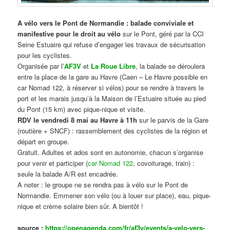
A vélo vers le Pont de Normandie : balade conviviale et
manifestive
pour le droit au vélo
sur le Pont, géré par la CCI
Seine Estuaire qui refuse d’engager les travaux de sécurisation
pour les cyclistes.
Organisée par l’
AF3V
et
La Roue Libre
, la balade se déroulera
entre la place de la gare au Havre (Caen – Le Havre possible en
car Nomad 122, à réserver si vélos) pour se rendre à travers le
port et les marais jusqu’à la Maison de l’Estuaire située au pied
du Pont (15 km) avec pique-nique et visite.
RDV le vendredi 8 mai au Havre à 11h
sur le parvis de la Gare
(routière + SNCF) : rassemblement des cyclistes de la région et
départ en groupe.
Gratuit. Adultes et ados sont en autonomie, chacun s’organise
pour venir et participer (
car Nomad 122
, covoiturage, train) :
seule la balade A/R est encadrée.
A noter : le groupe ne se rendra pas à vélo sur le Pont de
Normandie. Emmener son vélo (ou à louer sur place), eau, pique-
nique et crème solaire bien sûr. A bientôt !
source :
https://openagenda.com/fr/af3v/events/a-velo-vers-