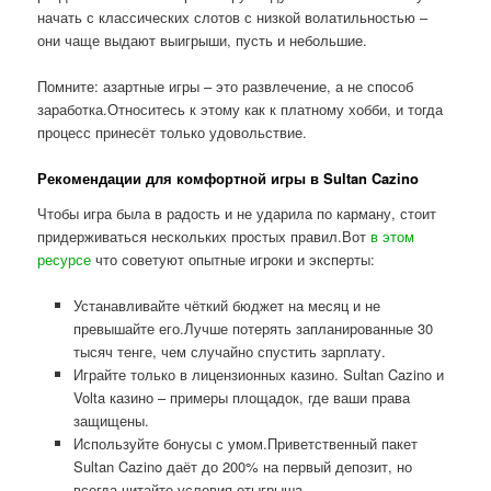
начать с классических слотов с низкой волатильностью –
они чаще выдают выигрыши, пусть и небольшие.
Помните: азартные игры – это развлечение, а не способ
заработка.Относитесь к этому как к платному хобби, и тогда
процесс принесёт только удовольствие.
Рекомендации для комфортной игры в Sultan Cazino
Чтобы игра была в радость и не ударила по карману, стоит
придерживаться нескольких простых правил.Вот
в этом
ресурсе
что советуют опытные игроки и эксперты:
Устанавливайте чёткий бюджет на месяц и не
превышайте его.Лучше потерять запланированные 30
тысяч тенге, чем случайно спустить зарплату.
Играйте только в лицензионных казино. Sultan Cazino и
Volta казино – примеры площадок, где ваши права
защищены.
Используйте бонусы с умом.Приветственный пакет
Sultan Cazino даёт до 200% на первый депозит, но
всегда читайте условия отыгрыша.