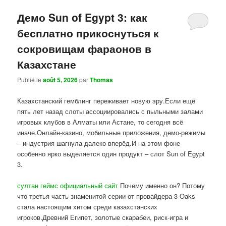
Демо Sun of Egypt 3: как
бесплатно прикоснуться к
сокровищам фараонов в
Казахстане
Publié le
août 5, 2026
par
Thomas
Казахстанский гемблинг переживает новую эру.Если ещё
пять лет назад слоты ассоциировались с пыльными залами
игровых клубов в Алматы или Астане, то сегодня всё
иначе.Онлайн-казино, мобильные приложения, демо-режимы
– индустрия шагнула далеко вперёд.И на этом фоне
особенно ярко выделяется один продукт – слот Sun of Egypt
3.
султан геймс официальный сайт
Почему именно он? Потому
что третья часть знаменитой серии от провайдера 3 Oaks
стала настоящим хитом среди казахстанских
игроков.Древний Египет, золотые скарабеи, риск-игра и