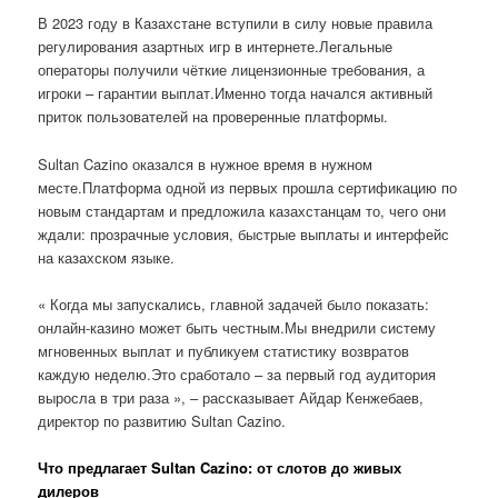
В 2023 году в Казахстане вступили в силу новые правила
регулирования азартных игр в интернете.Легальные
операторы получили чёткие лицензионные требования, а
игроки – гарантии выплат.Именно тогда начался активный
приток пользователей на проверенные платформы.
Sultan Cazino оказался в нужное время в нужном
месте.Платформа одной из первых прошла сертификацию по
новым стандартам и предложила казахстанцам то, чего они
ждали: прозрачные условия, быстрые выплаты и интерфейс
на казахском языке.
« Когда мы запускались, главной задачей было показать:
онлайн-казино может быть честным.Мы внедрили систему
мгновенных выплат и публикуем статистику возвратов
каждую неделю.Это сработало – за первый год аудитория
выросла в три раза », – рассказывает Айдар Кенжебаев,
директор по развитию Sultan Cazino.
Что предлагает Sultan Cazino: от слотов до живых
дилеров