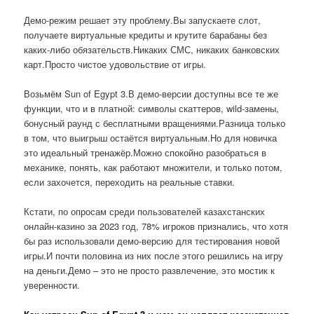
Демо-режим решает эту проблему.Вы запускаете слот,
получаете виртуальные кредиты и крутите барабаны без
каких-либо обязательств.Никаких СМС, никаких банковских
карт.Просто чистое удовольствие от игры.
Возьмём Sun of Egypt 3.В демо-версии доступны все те же
функции, что и в платной: символы скаттеров, wild-замены,
бонусный раунд с бесплатными вращениями.Разница только
в том, что выигрыш остаётся виртуальным.Но для новичка
это идеальный тренажёр.Можно спокойно разобраться в
механике, понять, как работают множители, и только потом,
если захочется, переходить на реальные ставки.
Кстати, по опросам среди пользователей казахстанских
онлайн-казино за 2023 год, 78% игроков признались, что хотя
бы раз использовали демо-версию для тестирования новой
игры.И почти половина из них после этого решились на игру
на деньги.Демо – это не просто развлечение, это мостик к
уверенности.