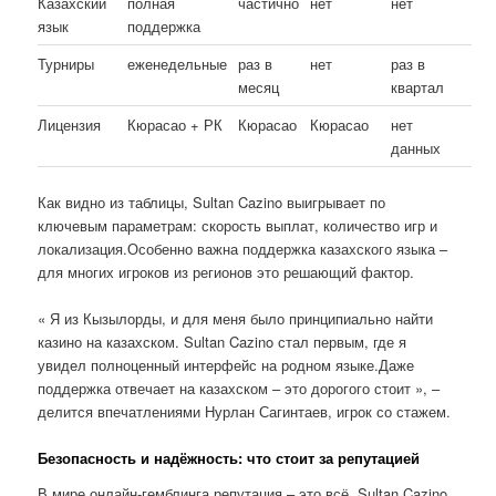
Казахский
полная
частично
нет
нет
язык
поддержка
Турниры
еженедельные
раз в
нет
раз в
месяц
квартал
Лицензия
Кюрасао + РК
Кюрасао
Кюрасао
нет
данных
Как видно из таблицы, Sultan Cazino выигрывает по
ключевым параметрам: скорость выплат, количество игр и
локализация.Особенно важна поддержка казахского языка –
для многих игроков из регионов это решающий фактор.
« Я из Кызылорды, и для меня было принципиально найти
казино на казахском. Sultan Cazino стал первым, где я
увидел полноценный интерфейс на родном языке.Даже
поддержка отвечает на казахском – это дорогого стоит », –
делится впечатлениями Нурлан Сагинтаев, игрок со стажем.
Безопасность и надёжность: что стоит за репутацией
В мире онлайн-гемблинга репутация – это всё. Sultan Cazino