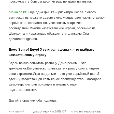
прокручивать бонусы десятки раз, не тратя ни тиына.
pro-salon.kz
Ещё одна фишка – риск-игра.После любого
выигрыша вы можете удвоить его, угадав цвет карты.В демо-
версии это позволяет почувствовать азарт без
последствий.Многие казахстанские игроки, особенно из
Шымкента и Караганды, обожают эту функцию.Она
добавляет драйва.
Демо Sun of Egypt 3 vs игра на деньги: что выбрать
казахстанскому игроку
Здесь важно понимать разницу.Демо-режим – это
тренировка.Вы учитесь, привыкаете к ритму слота, ищете
свои стратегии.Игра на деньги – это уже серьёзный шаг.И
здесь у казахстанцев есть явное преимущество: благодаря
демо-версиям они приходят в платную игру
подготовленными.
Давайте сравним оба подхода.
КРИТЕРИЙ
ДЕМО-РЕЖИМ SUN OF
ИГРА НА РЕАЛЬНЫЕ