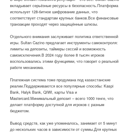
вкладывает серьёзные ресурсы в безопасность.Платформа
использует 128-битное шифрование данных, что
соответствует стандартам крупных банков.Все финансовые
транзакции проходят через защищённые шлюзы.
Отдельного внимания заслуживает политика ответственной
игры. Sultan Cazino предлагает инструменты самоконтроля:
лимиты на депозиты, таймеры сессий и возможность
самоисключения.В 2024 году более 8 тысяч игроков
воспользовались этими функциями, что говорит о реальной
работе механизма.
Платежная система тоже продумана под казахстанские
реалии.Поддерживаются все популярные способы: Kaspi
Bank, Halyk Bank, QIWI, карты Visa и
Mastercard.Минимальный депозит – всего 1000 тенге, что
делает платформу доступной для игроков с разным
бюджетом.
Вывод средств, как уже упоминалось, занимает от 5 минут
до нескольких часов в зависимости от суммы.Для крупных