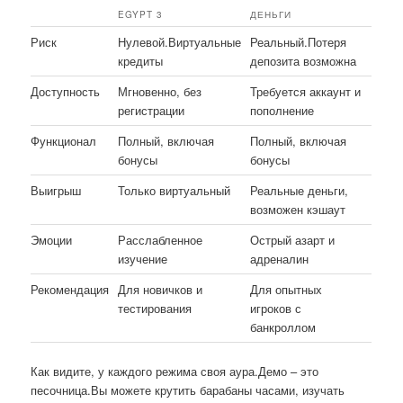
EGYPT 3
ДЕНЬГИ
Риск
Нулевой.Виртуальные
Реальный.Потеря
кредиты
депозита возможна
Доступность
Мгновенно, без
Требуется аккаунт и
регистрации
пополнение
Функционал
Полный, включая
Полный, включая
бонусы
бонусы
Выигрыш
Только виртуальный
Реальные деньги,
возможен кэшаут
Эмоции
Расслабленное
Острый азарт и
изучение
адреналин
Рекомендация
Для новичков и
Для опытных
тестирования
игроков с
банкроллом
Как видите, у каждого режима своя аура.Демо – это
песочница.Вы можете крутить барабаны часами, изучать