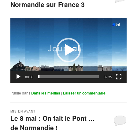
Normandie sur France 3
Publié le
mai 11, 2026
par
Steph
Lecteur
vidéo
00:00
02:35
Publié dans
Dans les médias
|
Laisser un commentaire
MIS EN AVANT
Le 8 mai : On fait le Pont …
de Normandie !