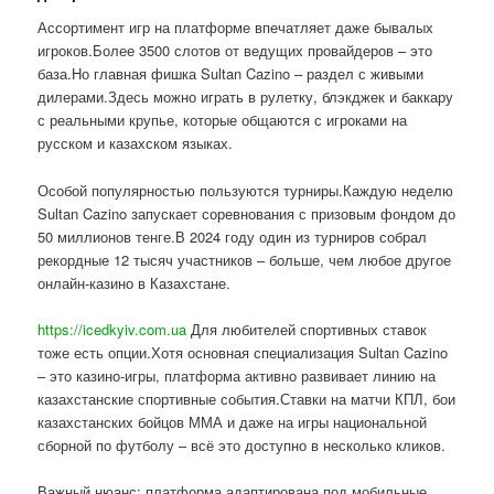
Ассортимент игр на платформе впечатляет даже бывалых
игроков.Более 3500 слотов от ведущих провайдеров – это
база.Но главная фишка Sultan Cazino – раздел с живыми
дилерами.Здесь можно играть в рулетку, блэкджек и баккару
с реальными крупье, которые общаются с игроками на
русском и казахском языках.
Особой популярностью пользуются турниры.Каждую неделю
Sultan Cazino запускает соревнования с призовым фондом до
50 миллионов тенге.В 2024 году один из турниров собрал
рекордные 12 тысяч участников – больше, чем любое другое
онлайн-казино в Казахстане.
https://icedkyiv.com.ua
Для любителей спортивных ставок
тоже есть опции.Хотя основная специализация Sultan Cazino
– это казино-игры, платформа активно развивает линию на
казахстанские спортивные события.Ставки на матчи КПЛ, бои
казахстанских бойцов ММА и даже на игры национальной
сборной по футболу – всё это доступно в несколько кликов.
Важный нюанс: платформа адаптирована под мобильные