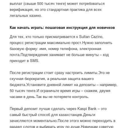
выплат (свыше 500 тысяч тенге) может потребоваться
верификация, но это стандартная практика для всех
легальных казино.
Как начать играть: пошаговая инструкция для новичков
Для тех, кто только присматривается к Sultan Cazino,
процесс регистрации максимально прост.Нужно заполнить
базовую форму: имя, номер телефона, электронная
почта.Подтверждение занимает не больше минуты – код
приходит в SMS.
После регистрации стоит сразу настроить лимиты.Это не
скучная бюрократия, а реальная защита вашего
бюджета.Установите дневной лимит на депозиты – например,
50 тысяч тенге.И ограничьте время игры – скажем, двумя
часами в день.Так вы не потеряете контроль.
Первый депозит лучше сделать через Kaspi Bank – это
самый быстрый способ для казахстанцев.Деньги
зачисляются моментально.После этого можно переходить в
раздел слотов и выбирать игру по душе.Новичкам советую