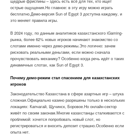
щедрые фриспины – здесь есть всё для тех, кто ищет
острые ощущения.Но главное: в эту игру можно играть
бесплатно.Демо-версия Sun of Egypt 3 доступна каждому, и
это меняет правила игры.
В 2024 году, по данным аналитиков казахстанского iGaming-
рынка, более 62% новых игроков начинают знакомство со
слотами именно через демо-режимы.Это логично: зачем
рисковать реальными деньгами, если можно сначала
прочувствовать механику? Особенно когда речь идёт о таких
динамичных слотах, как Sun of Egypt 3.
Почему демо-режим стал спасением для казахстанских
игроков
Законодательство Казахстана в сфере азартных игр – штука
сложная.Официально казино разрешены только в нескольких
локациях: Капчагай, Щучинск, Боровое.Но онлайн-сектор
живёт по своим законам.Многие казахстанцы сталкиваются с
проблемой: хочется попробовать новый слот, но
регистрироваться и вносить депозит страшно.Особенно если
опыта нет.