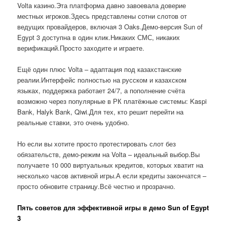
Volta казино.Эта платформа давно завоевала доверие
местных игроков.Здесь представлены сотни слотов от
ведущих провайдеров, включая 3 Oaks.Демо-версия Sun of
Egypt 3 доступна в один клик.Никаких СМС, никаких
верификаций.Просто заходите и играете.
Ещё один плюс Volta – адаптация под казахстанские
реалии.Интерфейс полностью на русском и казахском
языках, поддержка работает 24/7, а пополнение счёта
возможно через популярные в РК платёжные системы: Kaspi
Bank, Halyk Bank, Qiwi.Для тех, кто решит перейти на
реальные ставки, это очень удобно.
Но если вы хотите просто протестировать слот без
обязательств, демо-режим на Volta – идеальный выбор.Вы
получаете 10 000 виртуальных кредитов, которых хватит на
несколько часов активной игры.А если кредиты закончатся –
просто обновите страницу.Всё честно и прозрачно.
Пять советов для эффективной игры в демо Sun of Egypt
3