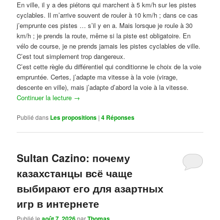
En ville, il y a des piétons qui marchent à 5 km/h sur les pistes
cyclables. Il m’arrive souvent de rouler à 10 km/h ; dans ce cas
j’emprunte ces pistes … s’il y en a. Mais lorsque je roule à 30
km/h ; je prends la route, même si la piste est obligatoire. En
vélo de course, je ne prends jamais les pistes cyclables de ville.
C’est tout simplement trop dangereux.
C’est cette règle du différentiel qui conditionne le choix de la voie
empruntée. Certes, j’adapte ma vitesse à la voie (virage,
descente en ville), mais j’adapte d’abord la voie à la vitesse.
Continuer la lecture
→
Publié dans
Les propositions
|
4
Réponses
Sultan Cazino: почему
казахстанцы всё чаще
выбирают его для азартных
игр в интернете
Publié le
août 7, 2026
par
Thomas