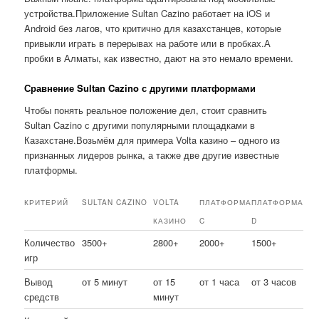
устройства.Приложение Sultan Cazino работает на iOS и
Android без лагов, что критично для казахстанцев, которые
привыкли играть в перерывах на работе или в пробках.А
пробки в Алматы, как известно, дают на это немало времени.
Сравнение Sultan Cazino с другими платформами
Чтобы понять реальное положение дел, стоит сравнить
Sultan Cazino с другими популярными площадками в
Казахстане.Возьмём для примера Volta казино – одного из
признанных лидеров рынка, а также две другие известные
платформы.
КРИТЕРИЙ
SULTAN CAZINO
VOLTA
ПЛАТФОРМА
ПЛАТФОРМА
КАЗИНО
C
D
Количество
3500+
2800+
2000+
1500+
игр
Вывод
от 5 минут
от 15
от 1 часа
от 3 часов
средств
минут