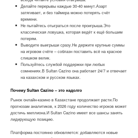
Делайте перерывы каждые 30-40 минут.Азарт
затягивает, и без таймера можно потерять счёт
времени.
Не пытайтесь отыграться после проигрыша.Это
классическая ловушка, которая ведёт к ещё большим
потерям.
Выводите выигрыши сразу.Не держите крупные суммы
на игровом счёте – соблазн поставить всё на красное
слишком велик.
Пользуйтесь службой поддержки при любых
сомнениях.В Sultan Cazino она работает 24/7 и отвечает
на казахском и русском языках.
Почему Sultan Cazino – это надолго
Рынок онлайн-казино в Казахстане продолжает расти.По
прогнозам аналитиков, к 2026 году количество игроков может
достичь миллиона.И Sultan Cazino имеет все шансы занять
лидирующую позицию.
Платформа постоянно обновляется: добавляются новые