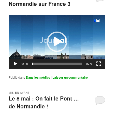
Normandie sur France 3
Publié le
mai 11, 2026
par
Steph
Lecteur
vidéo
00:00
02:35
Publié dans
Dans les médias
|
Laisser un commentaire
MIS EN AVANT
Le 8 mai : On fait le Pont …
de Normandie !