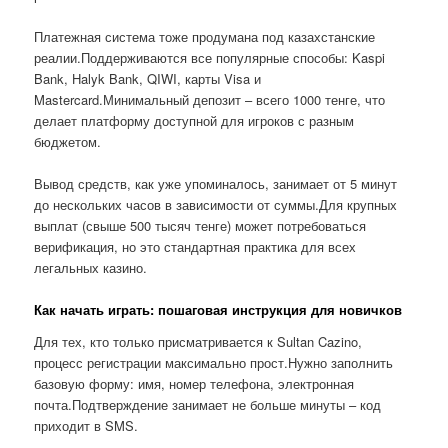
Платежная система тоже продумана под казахстанские
реалии.Поддерживаются все популярные способы: Kaspi
Bank, Halyk Bank, QIWI, карты Visa и
Mastercard.Минимальный депозит – всего 1000 тенге, что
делает платформу доступной для игроков с разным
бюджетом.
Вывод средств, как уже упоминалось, занимает от 5 минут
до нескольких часов в зависимости от суммы.Для крупных
выплат (свыше 500 тысяч тенге) может потребоваться
верификация, но это стандартная практика для всех
легальных казино.
Как начать играть: пошаговая инструкция для новичков
Для тех, кто только присматривается к Sultan Cazino,
процесс регистрации максимально прост.Нужно заполнить
базовую форму: имя, номер телефона, электронная
почта.Подтверждение занимает не больше минуты – код
приходит в SMS.