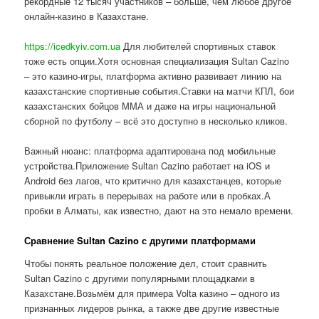
рекордные 12 тысяч участников – больше, чем любое другое
онлайн-казино в Казахстане.
https://icedkyiv.com.ua
Для любителей спортивных ставок
тоже есть опции.Хотя основная специализация Sultan Cazino
– это казино-игры, платформа активно развивает линию на
казахстанские спортивные события.Ставки на матчи КПЛ, бои
казахстанских бойцов ММА и даже на игры национальной
сборной по футболу – всё это доступно в несколько кликов.
Важный нюанс: платформа адаптирована под мобильные
устройства.Приложение Sultan Cazino работает на iOS и
Android без лагов, что критично для казахстанцев, которые
привыкли играть в перерывах на работе или в пробках.А
пробки в Алматы, как известно, дают на это немало времени.
Сравнение Sultan Cazino с другими платформами
Чтобы понять реальное положение дел, стоит сравнить
Sultan Cazino с другими популярными площадками в
Казахстане.Возьмём для примера Volta казино – одного из
признанных лидеров рынка, а также две другие известные