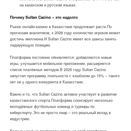
на казахском и русском языках.
Почему Sultan Cazino – это надолго
Рынок онлайн-казино в Казахстане продолжает расти.По
прогнозам аналитиков, к 2026 году количество игроков может
достичь миллиона.И Sultan Cazino имеет все шансы занять
лидирующую позицию.
Платформа постоянно обновляется: добавляются новые
игры, улучшается мобильное приложение, расширяется
список платёжных методов.В 2025 году Sultan Cazino
запустил программу лояльности с кэшбэком до 15% – такого
нет ни у одного конкурента в Казахстане.
Важно и то, что Sultan Cazino активно участвует в развитии
казахстанского спорта.Платформа спонсирует несколько
молодёжных футбольных команд и турниры по
киберспорту.Это не просто пиар – это реальный вклад в
индустрию.
Если вы ещё не пробовали играть на этой платформе,