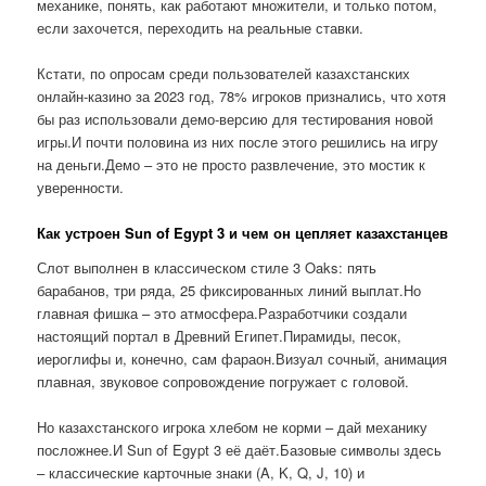
механике, понять, как работают множители, и только потом,
если захочется, переходить на реальные ставки.
Кстати, по опросам среди пользователей казахстанских
онлайн-казино за 2023 год, 78% игроков признались, что хотя
бы раз использовали демо-версию для тестирования новой
игры.И почти половина из них после этого решились на игру
на деньги.Демо – это не просто развлечение, это мостик к
уверенности.
Как устроен Sun of Egypt 3 и чем он цепляет казахстанцев
Слот выполнен в классическом стиле 3 Oaks: пять
барабанов, три ряда, 25 фиксированных линий выплат.Но
главная фишка – это атмосфера.Разработчики создали
настоящий портал в Древний Египет.Пирамиды, песок,
иероглифы и, конечно, сам фараон.Визуал сочный, анимация
плавная, звуковое сопровождение погружает с головой.
Но казахстанского игрока хлебом не корми – дай механику
посложнее.И Sun of Egypt 3 её даёт.Базовые символы здесь
– классические карточные знаки (A, K, Q, J, 10) и