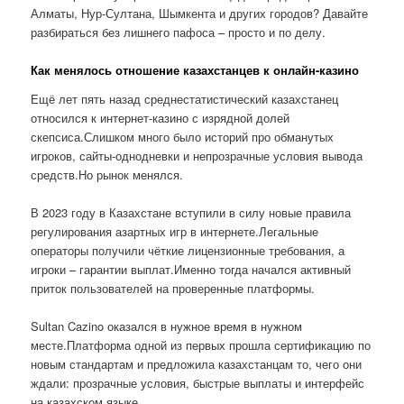
Алматы, Нур-Султана, Шымкента и других городов? Давайте
разбираться без лишнего пафоса – просто и по делу.
Как менялось отношение казахстанцев к онлайн-казино
Ещё лет пять назад среднестатистический казахстанец
относился к интернет-казино с изрядной долей
скепсиса.Слишком много было историй про обманутых
игроков, сайты-однодневки и непрозрачные условия вывода
средств.Но рынок менялся.
В 2023 году в Казахстане вступили в силу новые правила
регулирования азартных игр в интернете.Легальные
операторы получили чёткие лицензионные требования, а
игроки – гарантии выплат.Именно тогда начался активный
приток пользователей на проверенные платформы.
Sultan Cazino оказался в нужное время в нужном
месте.Платформа одной из первых прошла сертификацию по
новым стандартам и предложила казахстанцам то, чего они
ждали: прозрачные условия, быстрые выплаты и интерфейс
на казахском языке.