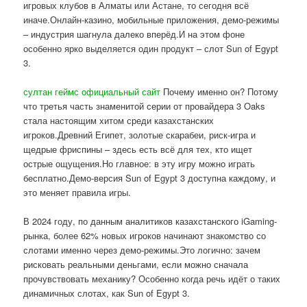
игровых клубов в Алматы или Астане, то сегодня всё
иначе.Онлайн-казино, мобильные приложения, демо-режимы
– индустрия шагнула далеко вперёд.И на этом фоне
особенно ярко выделяется один продукт – слот Sun of Egypt
3.
султан геймс официальный сайт
Почему именно он? Потому
что третья часть знаменитой серии от провайдера 3 Oaks
стала настоящим хитом среди казахстанских
игроков.Древний Египет, золотые скарабеи, риск-игра и
щедрые фриспины – здесь есть всё для тех, кто ищет
острые ощущения.Но главное: в эту игру можно играть
бесплатно.Демо-версия Sun of Egypt 3 доступна каждому, и
это меняет правила игры.
В 2024 году, по данным аналитиков казахстанского iGaming-
рынка, более 62% новых игроков начинают знакомство со
слотами именно через демо-режимы.Это логично: зачем
рисковать реальными деньгами, если можно сначала
прочувствовать механику? Особенно когда речь идёт о таких
динамичных слотах, как Sun of Egypt 3.