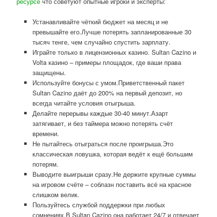
ресурсе
что советуют опытные игроки и эксперты:
Устанавливайте чёткий бюджет на месяц и не
превышайте его.Лучше потерять запланированные 30
тысяч тенге, чем случайно спустить зарплату.
Играйте только в лицензионных казино. Sultan Cazino и
Volta казино – примеры площадок, где ваши права
защищены.
Используйте бонусы с умом.Приветственный пакет
Sultan Cazino даёт до 200% на первый депозит, но
всегда читайте условия отыгрыша.
Делайте перерывы каждые 30-40 минут.Азарт
затягивает, и без таймера можно потерять счёт
времени.
Не пытайтесь отыграться после проигрыша.Это
классическая ловушка, которая ведёт к ещё большим
потерям.
Выводите выигрыши сразу.Не держите крупные суммы
на игровом счёте – соблазн поставить всё на красное
слишком велик.
Пользуйтесь службой поддержки при любых
сомнениях.В Sultan Cazino она работает 24/7 и отвечает