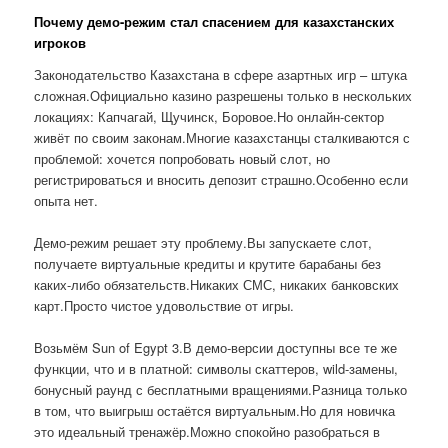
Почему демо-режим стал спасением для казахстанских
игроков
Законодательство Казахстана в сфере азартных игр – штука
сложная.Официально казино разрешены только в нескольких
локациях: Капчагай, Щучинск, Боровое.Но онлайн-сектор
живёт по своим законам.Многие казахстанцы сталкиваются с
проблемой: хочется попробовать новый слот, но
регистрироваться и вносить депозит страшно.Особенно если
опыта нет.
Демо-режим решает эту проблему.Вы запускаете слот,
получаете виртуальные кредиты и крутите барабаны без
каких-либо обязательств.Никаких СМС, никаких банковских
карт.Просто чистое удовольствие от игры.
Возьмём Sun of Egypt 3.В демо-версии доступны все те же
функции, что и в платной: символы скаттеров, wild-замены,
бонусный раунд с бесплатными вращениями.Разница только
в том, что выигрыш остаётся виртуальным.Но для новичка
это идеальный тренажёр.Можно спокойно разобраться в