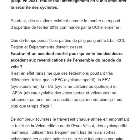
jusqu’en 2031, refuse tout aménagement en vue d’améliorer
la sécurité des cyclistes.
Pourtant, des solutions existent comme le montre un rapport
d’expertise de février 2019 commandé par la CCI elle-même !
Que de temps perdu ! Les parties de ping-pong entre État, CCI,
Région et Départements doivent cesser !
Faudra-t-il un accident mortel pour qu’enfin les décideurs
accèdent aux revendications de l’ensemble du monde du
vélo ?
Il est en effet rarissime que des fédérations pourtant très
différentes, telles que la FFC (cyclisme sportif), la FFV
(cyclotourisme), la FUB (cyclisme utilitaire ou quotidien) et
l’AF3V (réseau cyclable des voies vertes et véloroutes) se
retrouvent sur une même question ce qui montre bien qu’il est
plus que temps d’agir !
De nombreux touristes le traversent chaque année en empruntant
le trajet de la Vélomaritime ou de l’Euro Vélo 4, des cyclosportifs
normands l’utilisent très fréquemment lors de leurs sorties
hebdomadaires ou des salariés de la zone industrialo-portuaire