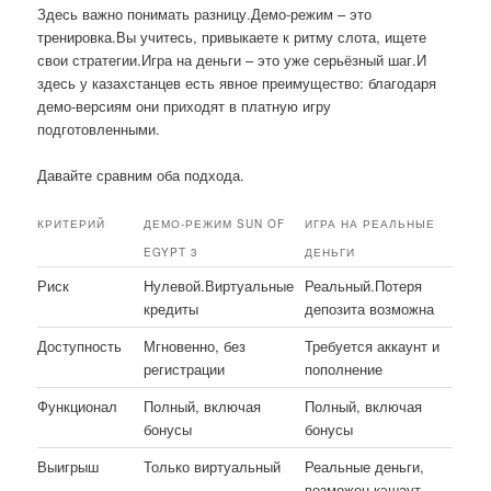
Здесь важно понимать разницу.Демо-режим – это
тренировка.Вы учитесь, привыкаете к ритму слота, ищете
свои стратегии.Игра на деньги – это уже серьёзный шаг.И
здесь у казахстанцев есть явное преимущество: благодаря
демо-версиям они приходят в платную игру
подготовленными.
Давайте сравним оба подхода.
КРИТЕРИЙ
ДЕМО-РЕЖИМ SUN OF
ИГРА НА РЕАЛЬНЫЕ
EGYPT 3
ДЕНЬГИ
Риск
Нулевой.Виртуальные
Реальный.Потеря
кредиты
депозита возможна
Доступность
Мгновенно, без
Требуется аккаунт и
регистрации
пополнение
Функционал
Полный, включая
Полный, включая
бонусы
бонусы
Выигрыш
Только виртуальный
Реальные деньги,
возможен кэшаут