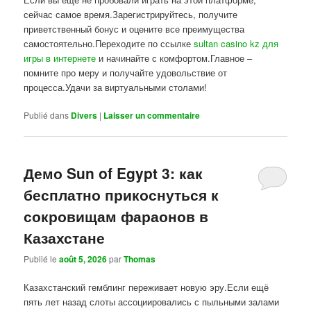
сейчас самое время.Зарегистрируйтесь, получите
приветственный бонус и оцените все преимущества
самостоятельно.Переходите по ссылке
sultan casino kz для
игры в интернете
и начинайте с комфортом.Главное –
помните про меру и получайте удовольствие от
процесса.Удачи за виртуальными столами!
Publié dans
Divers
|
Laisser un commentaire
Демо Sun of Egypt 3: как
бесплатно прикоснуться к
сокровищам фараонов в
Казахстане
Publié le
août 5, 2026
par
Thomas
Казахстанский гемблинг переживает новую эру.Если ещё
пять лет назад слоты ассоциировались с пыльными залами