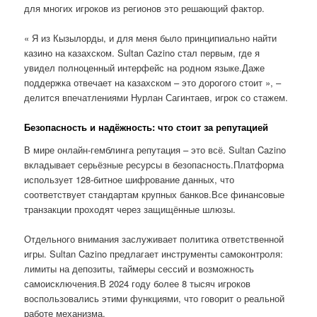
для многих игроков из регионов это решающий фактор.
« Я из Кызылорды, и для меня было принципиально найти
казино на казахском. Sultan Cazino стал первым, где я
увидел полноценный интерфейс на родном языке.Даже
поддержка отвечает на казахском – это дорогого стоит », –
делится впечатлениями Нурлан Сагинтаев, игрок со стажем.
Безопасность и надёжность: что стоит за репутацией
В мире онлайн-гемблинга репутация – это всё. Sultan Cazino
вкладывает серьёзные ресурсы в безопасность.Платформа
использует 128-битное шифрование данных, что
соответствует стандартам крупных банков.Все финансовые
транзакции проходят через защищённые шлюзы.
Отдельного внимания заслуживает политика ответственной
игры. Sultan Cazino предлагает инструменты самоконтроля:
лимиты на депозиты, таймеры сессий и возможность
самоисключения.В 2024 году более 8 тысяч игроков
воспользовались этими функциями, что говорит о реальной
работе механизма.