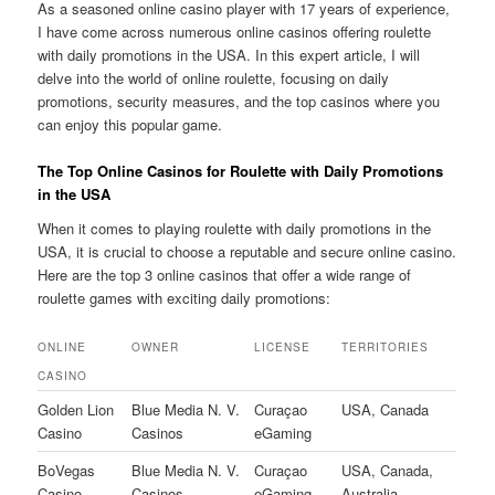
As a seasoned online casino player with 17 years of experience,
I have come across numerous online casinos offering roulette
with daily promotions in the USA. In this expert article, I will
delve into the world of online roulette, focusing on daily
promotions, security measures, and the top casinos where you
can enjoy this popular game.
The Top Online Casinos for Roulette with Daily Promotions
in the USA
When it comes to playing roulette with daily promotions in the
USA, it is crucial to choose a reputable and secure online casino.
Here are the top 3 online casinos that offer a wide range of
roulette games with exciting daily promotions:
ONLINE
OWNER
LICENSE
TERRITORIES
CASINO
Golden Lion
Blue Media N. V.
Curaçao
USA, Canada
Casino
Casinos
eGaming
BoVegas
Blue Media N. V.
Curaçao
USA, Canada,
Casino
Casinos
eGaming
Australia