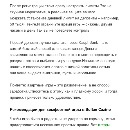
После регистрации стоит сразу настроить лимиты.Это не
скучная бюрократия, а реальная защита вашего
бюджета.Установите дневной лимит на депозиты – например,
50 тысяч тенге.И ограничьте время игры – скажем, двумя
часами в день.Так вы не потеряете контроль.
Первый депозит лучше сделать через Kaspi Bank – это
самый быстрый способ для казахстанцев.Деньги
зачисляются моментально.После этого можно переходить в
раздел слотов и выбирать игру по душе.Новичкам советую
начать с классических слотов с низкой волатильностью –
они чаще выдают выигрыши, пусть и небольшие.
Помните: азартные игры – это развлечение, а не способ
заработка.Относитесь к этому как к платному хобби, и тогда
процесс принесёт только удовольствие.
Рекомендации для комфортной игры в Sultan Cazino
Чтобы игра была в радость и не ударила по карману, стоит
придерживаться нескольких простых правил.Вот
в этом