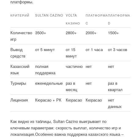
платформы.
КРИТЕРИЙ
SULTAN CAZINO
VOLTA
ПЛАТФОРМА
ПЛАТФОРМА
КАЗИНО
C
D
Количество
3500+
2800+
2000+
1500+
игр
Вывод
от 5 минут
от 15
от 1 часа
от 3 часов
средств
минут
Казахский
полная
частично
нет
нет
язык
поддержка
Турниры
еженедельные
раз в
нет
раз в
месяц
квартал
Лицензия
Кюрасао + РК
Кюрасао
Кюрасао
нет
данных
Как видно из таблицы, Sultan Cazino выигрывает по
ключевым параметрам: скорость выплат, количество игр и
локализация.Особенно важна поддержка казахского языка –