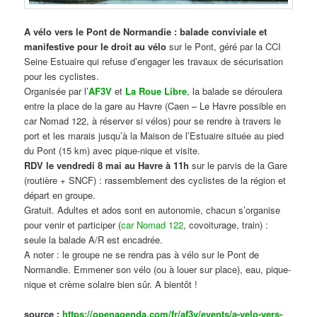
A vélo vers le Pont de Normandie : balade conviviale et
manifestive
pour le droit au vélo
sur le Pont, géré par la CCI
Seine Estuaire qui refuse d’engager les travaux de sécurisation
pour les cyclistes.
Organisée par l’
AF3V
et
La Roue Libre
, la balade se déroulera
entre la place de la gare au Havre (Caen – Le Havre possible en
car Nomad 122, à réserver si vélos) pour se rendre à travers le
port et les marais jusqu’à la Maison de l’Estuaire située au pied
du Pont (15 km) avec pique-nique et visite.
RDV le vendredi 8 mai au Havre à 11h
sur le parvis de la Gare
(routière + SNCF) : rassemblement des cyclistes de la région et
départ en groupe.
Gratuit. Adultes et ados sont en autonomie, chacun s’organise
pour venir et participer (
car Nomad 122
, covoiturage, train) :
seule la balade A/R est encadrée.
A noter : le groupe ne se rendra pas à vélo sur le Pont de
Normandie. Emmener son vélo (ou à louer sur place), eau, pique-
nique et crème solaire bien sûr. A bientôt !
source :
https://openagenda.com/fr/af3v/events/a-velo-vers-