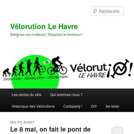
Aller
Aller
au
au
Rech
contenu
contenu
principal
secondaire
Vélorution Le Havre
Eteignez vos moteurs ! Respirez le bonheur !
Menu
Les perles du vélo
Qui sommes nous ?
principal
Historique des Vélorutions
Cartoparty !
DIY
Se relier
MIS EN AVANT
Le 8 mai, on fait le pont de