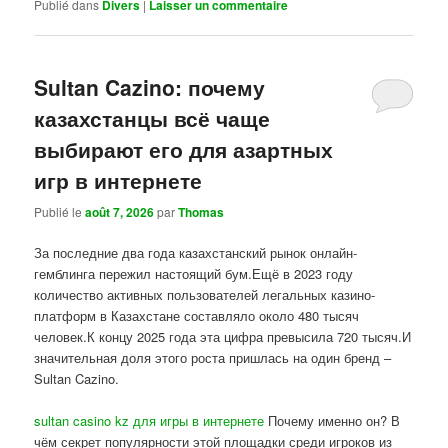
Publié dans
Divers
|
Laisser un commentaire
Sultan Cazino: почему
казахстанцы всё чаще
выбирают его для азартных
игр в интернете
Publié le
août 7, 2026
par
Thomas
За последние два года казахстанский рынок онлайн-
гемблинга пережил настоящий бум.Ещё в 2023 году
количество активных пользователей легальных казино-
платформ в Казахстане составляло около 480 тысяч
человек.К концу 2025 года эта цифра превысила 720 тысяч.И
значительная доля этого роста пришлась на один бренд –
Sultan Cazino.
sultan casino kz для игры в интернете
Почему именно он? В
чём секрет популярности этой площадки среди игроков из