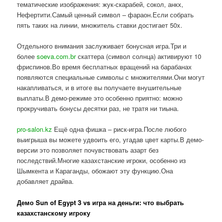
тематические изображения: жук-скарабей, сокол, анкх,
Нефертити.Самый ценный символ – фараон.Если собрать
пять таких на линии, множитель ставки достигает 50x.
Отдельного внимания заслуживает бонусная игра.Три и
более
soeva.com.br
скаттера (символ солнца) активируют 10
фриспинов.Во время бесплатных вращений на барабанах
появляются специальные символы с множителями.Они могут
накапливаться, и в итоге вы получаете внушительные
выплаты.В демо-режиме это особенно приятно: можно
прокручивать бонусы десятки раз, не тратя ни тиына.
pro-salon.kz
Ещё одна фишка – риск-игра.После любого
выигрыша вы можете удвоить его, угадав цвет карты.В демо-
версии это позволяет почувствовать азарт без
последствий.Многие казахстанские игроки, особенно из
Шымкента и Караганды, обожают эту функцию.Она
добавляет драйва.
Демо Sun of Egypt 3 vs игра на деньги: что выбрать
казахстанскому игроку