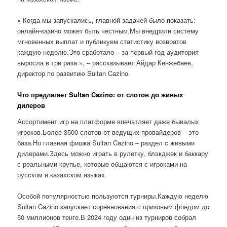
« Когда мы запускались, главной задачей было показать:
онлайн-казино может быть честным.Мы внедрили систему
мгновенных выплат и публикуем статистику возвратов
каждую неделю.Это сработало – за первый год аудитория
выросла в три раза », – рассказывает Айдар Кенжебаев,
директор по развитию Sultan Cazino.
Что предлагает Sultan Cazino: от слотов до живых
дилеров
Ассортимент игр на платформе впечатляет даже бывалых
игроков.Более 3500 слотов от ведущих провайдеров – это
база.Но главная фишка Sultan Cazino – раздел с живыми
дилерами.Здесь можно играть в рулетку, блэкджек и баккару
с реальными крупье, которые общаются с игроками на
русском и казахском языках.
Особой популярностью пользуются турниры.Каждую неделю
Sultan Cazino запускает соревнования с призовым фондом до
50 миллионов тенге.В 2024 году один из турниров собрал