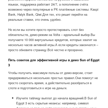
языках, поддержка работает 24/7, а пополнение счёта
возможно через популярные в РК платёжные системы: Kaspi
Bank, Halyk Bank, Qiwi.Для тех, кто решит перейти на
реальные ставки, это очень удобно.
Но если вы хотите просто протестировать слот без
обязательств, демо-режим на Volta – идеальный выбор.Вы
получаете 10 000 виртуальных кредитов, которых хватит на
несколько часов активной игры.А если кредиты закончатся –
просто обновите страницу.Всё честно и прозрачно.
Пять советов для эффективной игры в демо Sun of Egypt
3
Чтобы получить максимум пользы от демо-версии, стоит
придерживаться нескольких простых правил.Они помогут не
просто скоротать время, а действительно разобраться в
слоте и подготовиться к игре на деньги.
Изучите таблицу выплат до начала вращений.В Sun of
Egypt 3 есть скрытые нюансы: например, символ