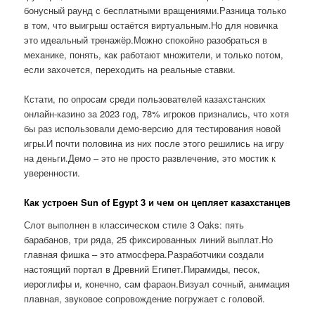
бонусный раунд с бесплатными вращениями.Разница только
в том, что выигрыш остаётся виртуальным.Но для новичка
это идеальный тренажёр.Можно спокойно разобраться в
механике, понять, как работают множители, и только потом,
если захочется, переходить на реальные ставки.
Кстати, по опросам среди пользователей казахстанских
онлайн-казино за 2023 год, 78% игроков признались, что хотя
бы раз использовали демо-версию для тестирования новой
игры.И почти половина из них после этого решились на игру
на деньги.Демо – это не просто развлечение, это мостик к
уверенности.
Как устроен Sun of Egypt 3 и чем он цепляет казахстанцев
Слот выполнен в классическом стиле 3 Oaks: пять
барабанов, три ряда, 25 фиксированных линий выплат.Но
главная фишка – это атмосфера.Разработчики создали
настоящий портал в Древний Египет.Пирамиды, песок,
иероглифы и, конечно, сам фараон.Визуал сочный, анимация
плавная, звуковое сопровождение погружает с головой.