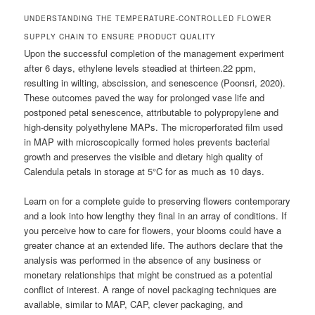
UNDERSTANDING THE TEMPERATURE-CONTROLLED FLOWER
SUPPLY CHAIN TO ENSURE PRODUCT QUALITY
Upon the successful completion of the management experiment
after 6 days, ethylene levels steadied at thirteen.22 ppm,
resulting in wilting, abscission, and senescence (Poonsri, 2020).
These outcomes paved the way for prolonged vase life and
postponed petal senescence, attributable to polypropylene and
high-density polyethylene MAPs. The microperforated film used
in MAP with microscopically formed holes prevents bacterial
growth and preserves the visible and dietary high quality of
Calendula petals in storage at 5°C for as much as 10 days.
Learn on for a complete guide to preserving flowers contemporary
and a look into how lengthy they final in an array of conditions. If
you perceive how to care for flowers, your blooms could have a
greater chance at an extended life. The authors declare that the
analysis was performed in the absence of any business or
monetary relationships that might be construed as a potential
conflict of interest. A range of novel packaging techniques are
available, similar to MAP, CAP, clever packaging, and