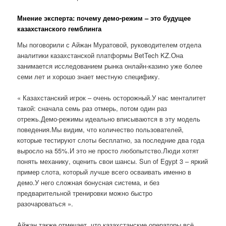
Мнение эксперта: почему демо-режим – это будущее
казахстанского гемблинга
Мы поговорили с Айжан Муратовой, руководителем отдела
аналитики казахстанской платформы BetTech KZ.Она
занимается исследованием рынка онлайн-казино уже более
семи лет и хорошо знает местную специфику.
« Казахстанский игрок – очень осторожный.У нас менталитет
такой: сначала семь раз отмерь, потом один раз
отрежь.Демо-режимы идеально вписываются в эту модель
поведения.Мы видим, что количество пользователей,
которые тестируют слоты бесплатно, за последние два года
выросло на 55%.И это не просто любопытство.Люди хотят
понять механику, оценить свои шансы. Sun of Egypt 3 – яркий
пример слота, который лучше всего осваивать именно в
демо.У него сложная бонусная система, и без
предварительной тренировки можно быстро
разочароваться ».
Айжан также отмечает, что казахстанские операторы всё