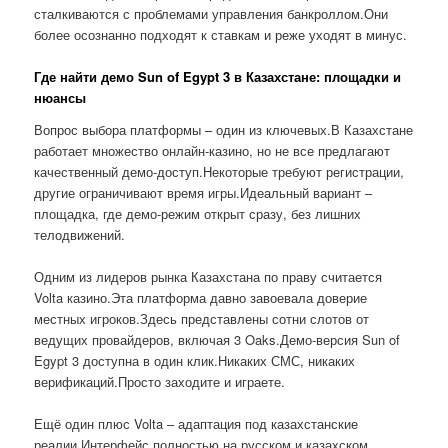
сталкиваются с проблемами управления банкроллом.Они
более осознанно подходят к ставкам и реже уходят в минус.
Где найти демо Sun of Egypt 3 в Казахстане: площадки и
нюансы
Вопрос выбора платформы – один из ключевых.В Казахстане
работает множество онлайн-казино, но не все предлагают
качественный демо-доступ.Некоторые требуют регистрации,
другие ограничивают время игры.Идеальный вариант –
площадка, где демо-режим открыт сразу, без лишних
телодвижений.
Одним из лидеров рынка Казахстана по праву считается
Volta казино.Эта платформа давно завоевала доверие
местных игроков.Здесь представлены сотни слотов от
ведущих провайдеров, включая 3 Oaks.Демо-версия Sun of
Egypt 3 доступна в один клик.Никаких СМС, никаких
верификаций.Просто заходите и играете.
Ещё один плюс Volta – адаптация под казахстанские
реалии.Интерфейс полностью на русском и казахском