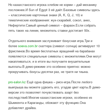
Но казахстанского игрока хлебом не корми – дай механику
посложнее.И Sun of Egypt 3 её даёт.Базовые символы здесь
– классические карточные знаки (A, K, Q, J, 10) и
тематические изображения: жук-скарабей, сокол, анкх,
Нефертити.Самый ценный символ – фараон.Если собрать
пять таких на линии, множитель ставки достигает 50x.
Отдельного внимания заслуживает бонусная игра.Три и
более
soeva.com.br
скаттера (символ солнца) активируют 10
фриспинов.Во время бесплатных вращений на барабанах
появляются специальные символы с множителями.Они могут
накапливаться, и в итоге вы получаете внушительные
выплаты.В демо-режиме это особенно приятно: можно
прокручивать бонусы десятки раз, не тратя ни тиына.
pro-salon.kz
Ещё одна фишка – риск-игра.После любого
выигрыша вы можете удвоить его, угадав цвет карты.В демо-
версии это позволяет почувствовать азарт без
последствий.Многие казахстанские игроки, особенно из
Шымкента и Караганды, обожают эту функцию.Она
добавляет драйва.