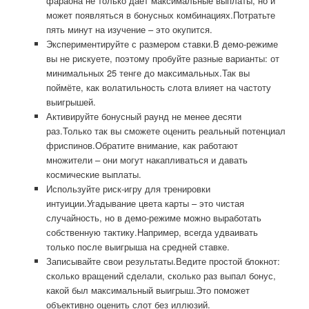
фараона не только даёт максимальные выплаты, но и
может появляться в бонусных комбинациях.Потратьте
пять минут на изучение – это окупится.
Экспериментируйте с размером ставки.В демо-режиме
вы не рискуете, поэтому пробуйте разные варианты: от
минимальных 25 тенге до максимальных.Так вы
поймёте, как волатильность слота влияет на частоту
выигрышей.
Активируйте бонусный раунд не менее десяти
раз.Только так вы сможете оценить реальный потенциал
фриспинов.Обратите внимание, как работают
множители – они могут накапливаться и давать
космические выплаты.
Используйте риск-игру для тренировки
интуиции.Угадывание цвета карты – это чистая
случайность, но в демо-режиме можно выработать
собственную тактику.Например, всегда удваивать
только после выигрыша на средней ставке.
Записывайте свои результаты.Ведите простой блокнот:
сколько вращений сделали, сколько раз выпал бонус,
какой был максимальный выигрыш.Это поможет
объективно оценить слот без иллюзий.