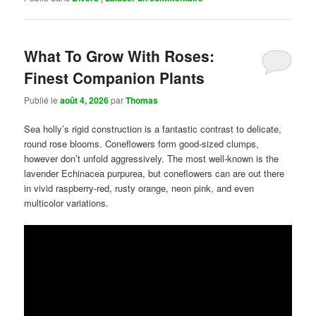
What To Grow With Roses:
Finest Companion Plants
Publié le
août 4, 2026
par
Thomas
Sea holly’s rigid construction is a fantastic contrast to delicate,
round rose blooms. Coneflowers form good-sized clumps,
however don’t unfold aggressively. The most well-known is the
lavender Echinacea purpurea, but coneflowers can are out there
in vivid raspberry-red, rusty orange, neon pink, and even
multicolor variations.