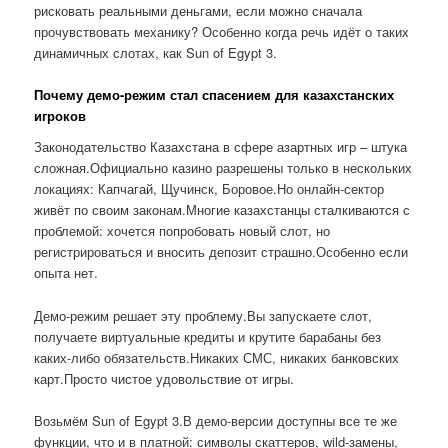
рисковать реальными деньгами, если можно сначала
прочувствовать механику? Особенно когда речь идёт о таких
динамичных слотах, как Sun of Egypt 3.
Почему демо-режим стал спасением для казахстанских
игроков
Законодательство Казахстана в сфере азартных игр – штука
сложная.Официально казино разрешены только в нескольких
локациях: Капчагай, Щучинск, Боровое.Но онлайн-сектор
живёт по своим законам.Многие казахстанцы сталкиваются с
проблемой: хочется попробовать новый слот, но
регистрироваться и вносить депозит страшно.Особенно если
опыта нет.
Демо-режим решает эту проблему.Вы запускаете слот,
получаете виртуальные кредиты и крутите барабаны без
каких-либо обязательств.Никаких СМС, никаких банковских
карт.Просто чистое удовольствие от игры.
Возьмём Sun of Egypt 3.В демо-версии доступны все те же
функции, что и в платной: символы скаттеров, wild-замены,