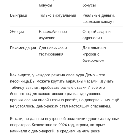
бонусы
бонусы
Выигрыш
Только виртуальный
Реальные деньги,
возможен кэшаут
Эмоции
Расслабленное
Острый азарт и
изучение
адреналин
Рекомендация
Для новичков и
Для опытных
тестирования
игроков с
банкроллом
Как видите, у каждого режима своя аура.Демо – это
песочница.Вы можете крутить барабаны часами, изучать
таблицу выплат, пробовать разные ставки.И всё это
бесплатно.Для казахстанского рынка, где уровень
проникновения онлайн-казино растёт, но доверие к ним ещё
не устоялось, демо-режим стал настоящим спасением.
Кстати, по данным внутренней аналитики одного из крупных
операторов Казахстана за 2024 год, игроки, которые
начинали с демо-версий, в среднем на 40% реже