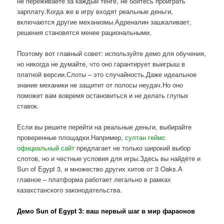
не переживаете за каждый тенге, не боитесь проиграть
зарплату.Когда же в игру входят реальные деньги,
включаются другие механизмы.Адреналин зашкаливает,
решения становятся менее рациональными.
Поэтому вот главный совет: используйте демо для обучения,
но никогда не думайте, что оно гарантирует выигрыш в
платной версии.Слоты – это случайность.Даже идеальное
знание механики не защитит от полосы неудач.Но оно
поможет вам вовремя остановиться и не делать глупых
ставок.
Если вы решите перейти на реальные деньги, выбирайте
проверенные площадки.Например,
султан геймс
официальный сайт
предлагает не только широкий выбор
слотов, но и честные условия для игры.Здесь вы найдёте и
Sun of Egypt 3, и множество других хитов от 3 Oaks.А
главное – платформа работает легально в рамках
казахстанского законодательства.
Демо Sun of Egypt 3: ваш первый шаг в мир фараонов