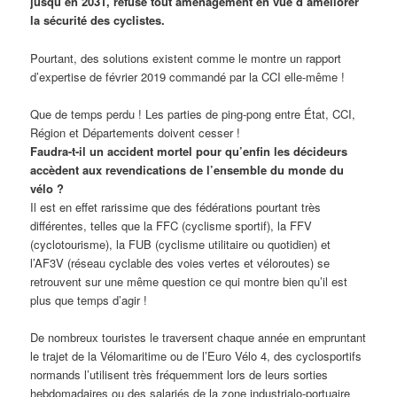
jusqu’en 2031, refuse tout aménagement en vue d’améliorer
la sécurité des cyclistes.
Pourtant, des solutions existent comme le montre un rapport
d’expertise de février 2019 commandé par la CCI elle-même !
Que de temps perdu ! Les parties de ping-pong entre État, CCI,
Région et Départements doivent cesser !
Faudra-t-il un accident mortel pour qu’enfin les décideurs
accèdent aux revendications de l’ensemble du monde du
vélo ?
Il est en effet rarissime que des fédérations pourtant très
différentes, telles que la FFC (cyclisme sportif), la FFV
(cyclotourisme), la FUB (cyclisme utilitaire ou quotidien) et
l’AF3V (réseau cyclable des voies vertes et véloroutes) se
retrouvent sur une même question ce qui montre bien qu’il est
plus que temps d’agir !
De nombreux touristes le traversent chaque année en empruntant
le trajet de la Vélomaritime ou de l’Euro Vélo 4, des cyclosportifs
normands l’utilisent très fréquemment lors de leurs sorties
hebdomadaires ou des salariés de la zone industrialo-portuaire