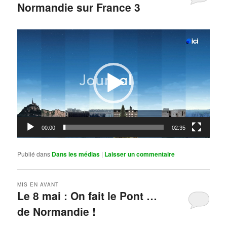
Normandie sur France 3
Publié le
mai 11, 2026
par
Steph
Lecteur
vidéo
00:00
02:35
Publié dans
Dans les médias
|
Laisser un commentaire
MIS EN AVANT
Le 8 mai : On fait le Pont …
de Normandie !