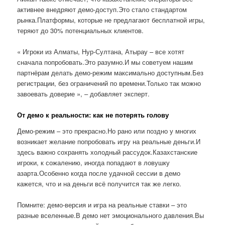
активнее внедряют демо-доступ.Это стало стандартом
рынка.Платформы, которые не предлагают бесплатной игры,
теряют до 30% потенциальных клиентов.
« Игроки из Алматы, Нур-Султана, Атырау – все хотят
сначала попробовать.Это разумно.И мы советуем нашим
партнёрам делать демо-режим максимально доступным.Без
регистрации, без ограничений по времени.Только так можно
завоевать доверие », – добавляет эксперт.
От демо к реальности: как не потерять голову
Демо-режим – это прекрасно.Но рано или поздно у многих
возникает желание попробовать игру на реальные деньги.И
здесь важно сохранять холодный рассудок.Казахстанские
игроки, к сожалению, иногда попадают в ловушку
азарта.Особенно когда после удачной сессии в демо
кажется, что и на деньги всё получится так же легко.
Помните: демо-версия и игра на реальные ставки – это
разные вселенные.В демо нет эмоционального давления.Вы