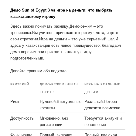
Демо Sun of Egypt 3 vs игра на деньги: что выбрать
казахстанскому игроку
Здесь важно понимать разницу.Демо-режим – это
тренировка.Вы учитесь, привыкаете к ритму слота, ищете
свои стратегии.Игра на деньги – это уже серьёзный шаг.И
здесь у казахстанцев есть явное преимущество: благодаря
демо-версиям они приходят в платную игру
подготовленными.
Давайте сравним оба подхода.
КРИТЕРИЙ
ДЕМО-РЕЖИМ SUN OF
ИГРА НА РЕАЛЬНЫЕ
EGYPT 3
ДЕНЬГИ
Риск
Нулевой.Виртуальные
Реальный.Потеря
кредиты
депозита возможна
Доступность
Мгновенно, без
Требуется аккаунт и
регистрации
пополнение
Функционал
Полный, включая
Полный, включая