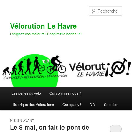
Aller
Aller
au
au
Rech
contenu
contenu
principal
secondaire
Vélorution Le Havre
Eteignez vos moteurs ! Respirez le bonheur !
Menu
Les perles du vélo
Qui sommes nous ?
principal
Historique des Vélorutions
Cartoparty !
DIY
Se relier
MIS EN AVANT
Le 8 mai, on fait le pont de