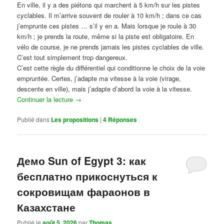
En ville, il y a des piétons qui marchent à 5 km/h sur les pistes
cyclables. Il m’arrive souvent de rouler à 10 km/h ; dans ce cas
j’emprunte ces pistes … s’il y en a. Mais lorsque je roule à 30
km/h ; je prends la route, même si la piste est obligatoire. En
vélo de course, je ne prends jamais les pistes cyclables de ville.
C’est tout simplement trop dangereux.
C’est cette règle du différentiel qui conditionne le choix de la voie
empruntée. Certes, j’adapte ma vitesse à la voie (virage,
descente en ville), mais j’adapte d’abord la voie à la vitesse.
Continuer la lecture
→
Publié dans
Les propositions
|
4
Réponses
Демо Sun of Egypt 3: как
бесплатно прикоснуться к
сокровищам фараонов в
Казахстане
Publié le
août 5, 2026
par
Thomas