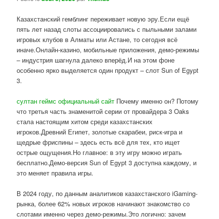
Казахстанский гемблинг переживает новую эру.Если ещё
пять лет назад слоты ассоциировались с пыльными залами
игровых клубов в Алматы или Астане, то сегодня всё
иначе.Онлайн-казино, мобильные приложения, демо-режимы
– индустрия шагнула далеко вперёд.И на этом фоне
особенно ярко выделяется один продукт – слот Sun of Egypt
3.
султан геймс официальный сайт
Почему именно он? Потому
что третья часть знаменитой серии от провайдера 3 Oaks
стала настоящим хитом среди казахстанских
игроков.Древний Египет, золотые скарабеи, риск-игра и
щедрые фриспины – здесь есть всё для тех, кто ищет
острые ощущения.Но главное: в эту игру можно играть
бесплатно.Демо-версия Sun of Egypt 3 доступна каждому, и
это меняет правила игры.
В 2024 году, по данным аналитиков казахстанского iGaming-
рынка, более 62% новых игроков начинают знакомство со
слотами именно через демо-режимы.Это логично: зачем