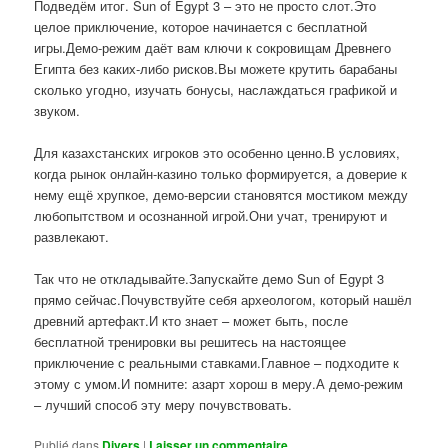
Подведём итог. Sun of Egypt 3 – это не просто слот.Это
целое приключение, которое начинается с бесплатной
игры.Демо-режим даёт вам ключи к сокровищам Древнего
Египта без каких-либо рисков.Вы можете крутить барабаны
сколько угодно, изучать бонусы, наслаждаться графикой и
звуком.
Для казахстанских игроков это особенно ценно.В условиях,
когда рынок онлайн-казино только формируется, а доверие к
нему ещё хрупкое, демо-версии становятся мостиком между
любопытством и осознанной игрой.Они учат, тренируют и
развлекают.
Так что не откладывайте.Запускайте демо Sun of Egypt 3
прямо сейчас.Почувствуйте себя археологом, который нашёл
древний артефакт.И кто знает – может быть, после
бесплатной тренировки вы решитесь на настоящее
приключение с реальными ставками.Главное – подходите к
этому с умом.И помните: азарт хорош в меру.А демо-режим
– лучший способ эту меру почувствовать.
Publié dans
Divers
|
Laisser un commentaire