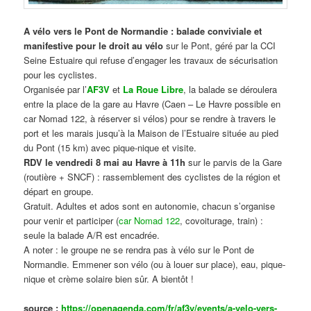
A vélo vers le Pont de Normandie : balade conviviale et
manifestive
pour le droit au vélo
sur le Pont, géré par la CCI
Seine Estuaire qui refuse d’engager les travaux de sécurisation
pour les cyclistes.
Organisée par l’
AF3V
et
La Roue Libre
, la balade se déroulera
entre la place de la gare au Havre (Caen – Le Havre possible en
car Nomad 122, à réserver si vélos) pour se rendre à travers le
port et les marais jusqu’à la Maison de l’Estuaire située au pied
du Pont (15 km) avec pique-nique et visite.
RDV le vendredi 8 mai au Havre à 11h
sur le parvis de la Gare
(routière + SNCF) : rassemblement des cyclistes de la région et
départ en groupe.
Gratuit. Adultes et ados sont en autonomie, chacun s’organise
pour venir et participer (
car Nomad 122
, covoiturage, train) :
seule la balade A/R est encadrée.
A noter : le groupe ne se rendra pas à vélo sur le Pont de
Normandie. Emmener son vélo (ou à louer sur place), eau, pique-
nique et crème solaire bien sûr. A bientôt !
source :
https://openagenda.com/fr/af3v/events/a-velo-vers-