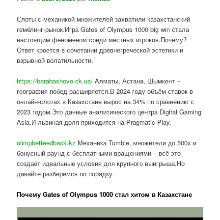
Слоты с механикой множителей захватили казахстанский
гемблинг-рынок.Игра Gates of Olympus 1000 big win стала
настоящим феноменом среди местных игроков.Почему?
Ответ кроется в сочетании древнегреческой эстетики и
взрывной волатильности.
https://barabashovo.ck.ua/
Алматы, Астана, Шымкент –
география побед расширяется.В 2024 году объём ставок в
онлайн-слотах в Казахстане вырос на 34% по сравнению с
2023 годом.Это данные аналитического центра Digital Gaming
Asia.И львиная доля приходится на Pragmatic Play.
olimpbetfeedback.kz
Механика Tumble, множители до 500x и
бонусный раунд с бесплатными вращениями – всё это
создаёт идеальные условия для крупного выигрыша.Но
давайте разберёмся по порядку.
Почему Gates of Olympus 1000 стал хитом в Казахстане