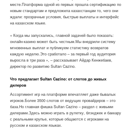
месте.Платформа одной из первых прошла сертификацию по
новым стандартам и предложила казахстанцам то, чего они
ждали: прозрачные условия, быстрые выплаты и интерфейс
на казахском языке.
« Когда мы запускались, главной задачей было показать:
онлайн-казино может быть честным.Мы внедрили систему
мгновенных выплат и публикуем статистику возвратов
каждую неделю.Это сработало – за первый год аудитория
выросла в три раза », – рассказывает Айдар Кенжебаев,
директор по развитию Sultan Cazino.
Что предлагает Sultan Cazino: от слотов до живых
дилеров
Ассортимент игр на платформе впечатляет даже бывалых
игроков.Более 3500 слотов от ведущих провайдеров – это
база.Но главная фишка Sultan Cazino – раздел с живыми
дилерами.Здесь можно играть в рулетку, блэкджек и баккару
с реальными крупье, которые общаются с игроками на
русском и казахском языках.