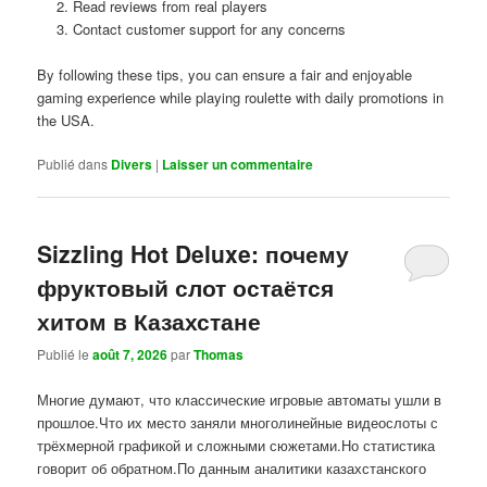
Read reviews from real players
Contact customer support for any concerns
By following these tips, you can ensure a fair and enjoyable
gaming experience while playing roulette with daily promotions in
the USA.
Publié dans
Divers
|
Laisser un commentaire
Sizzling Hot Deluxe: почему
фруктовый слот остаётся
хитом в Казахстане
Publié le
août 7, 2026
par
Thomas
Многие думают, что классические игровые автоматы ушли в
прошлое.Что их место заняли многолинейные видеослоты с
трёхмерной графикой и сложными сюжетами.Но статистика
говорит об обратном.По данным аналитики казахстанского