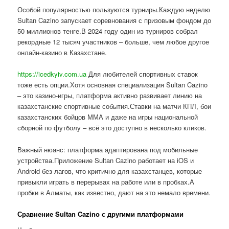
Особой популярностью пользуются турниры.Каждую неделю
Sultan Cazino запускает соревнования с призовым фондом до
50 миллионов тенге.В 2024 году один из турниров собрал
рекордные 12 тысяч участников – больше, чем любое другое
онлайн-казино в Казахстане.
https://icedkyiv.com.ua
Для любителей спортивных ставок
тоже есть опции.Хотя основная специализация Sultan Cazino
– это казино-игры, платформа активно развивает линию на
казахстанские спортивные события.Ставки на матчи КПЛ, бои
казахстанских бойцов ММА и даже на игры национальной
сборной по футболу – всё это доступно в несколько кликов.
Важный нюанс: платформа адаптирована под мобильные
устройства.Приложение Sultan Cazino работает на iOS и
Android без лагов, что критично для казахстанцев, которые
привыкли играть в перерывах на работе или в пробках.А
пробки в Алматы, как известно, дают на это немало времени.
Сравнение Sultan Cazino с другими платформами