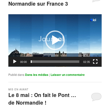
Normandie sur France 3
Publié le
mai 11, 2026
par
Steph
Lecteur
vidéo
00:00
02:35
Publié dans
Dans les médias
|
Laisser un commentaire
MIS EN AVANT
Le 8 mai : On fait le Pont …
de Normandie !