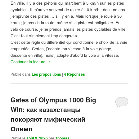
En ville, il y a des piétons qui marchent à 5 km/h sur les pistes
cyclables. Il m’arrive souvent de rouler à 10 km/h ; dans ce cas
j’emprunte ces pistes … s’il y en a. Mais lorsque je roule à 30
km/h ; je prends la route, même si la piste est obligatoire. En
vélo de course, je ne prends jamais les pistes cyclables de ville.
C’est tout simplement trop dangereux.
C’est cette règle du différentiel qui conditionne le choix de la voie
empruntée. Certes, j’adapte ma vitesse à la voie (virage,
descente en ville), mais j’adapte d’abord la voie à la vitesse.
Continuer la lecture
→
Publié dans
Les propositions
|
4
Réponses
Gates of Olympus 1000 Big
Win: как казахстанцы
покоряют мифический
Олимп
Publié le
août 9, 2026
par
Thomas