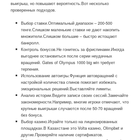
выигрыш, но повышают вероятность.Вот несколько
проверенных подходов.
Выбор ставки.Оптимальный диапазон – 200-500
тенге.Слишком маленькие ставки не дают накопить
множители.Слишком большие – быстро истощают
банкролл.
Контроль бонусов.Не гонитесь за фриспинами.Иногда
выгоднее остановиться после серии неудачных
вращений. Gates of Olympus 1000 big win требует
терпения.
Использование автоигры.Функция автовращений с
настройкой количества спинов помогает избежать
эмоциональных решений.Выставляйте лимиты.
Анализ истории.Ведите записи своих сессий.Замечайте
закономерности.Например, многие игроки отмечают, что
крупные выигрыши случаются после 50-70 вращений
без бонуса.
Выбор казино.Играйте только на лицензированных
площадках.В Казахстане это Volta казино, Olimpbet и
другие.Проверяйте наличие сертификатов.