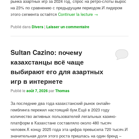
рынка азартных игр за 2024 год, спрос на ретро-слоты вырос
на 23% по сравнению с предыдущим периодом.И лидером
этого сегмента остаётся
Continuer la lecture
→
Publié dans
Divers
|
Laisser un commentaire
Sultan Cazino: почему
казахстанцы всё чаще
выбирают его для азартных
игр в интернете
Publié le
août 7, 2026
par
Thomas
За последние два года казахстанский рынок онлайн-
гемблинга пережил настоящий бум.Ещё в 2023 году
количество активных пользователей легальных казино-
платформ в Казахстане составляло около 480 тысяч
человек.К концу 2025 года эта цифра превысила 720 тысяч.И
значительная доля этого роста пришлась на один бренд –