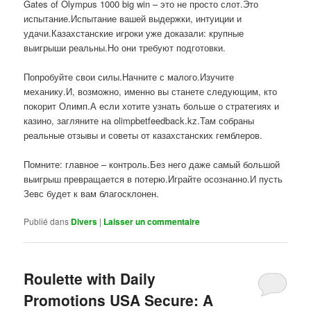
Gates of Olympus 1000 big win – это не просто слот.Это
испытание.Испытание вашей выдержки, интуиции и
удачи.Казахстанские игроки уже доказали: крупные
выигрыши реальны.Но они требуют подготовки.
Попробуйте свои силы.Начните с малого.Изучите
механику.И, возможно, именно вы станете следующим, кто
покорит Олимп.А если хотите узнать больше о стратегиях и
казино, загляните на olimpbetfeedback.kz.Там собраны
реальные отзывы и советы от казахстанских гемблеров.
Помните: главное – контроль.Без него даже самый большой
выигрыш превращается в потерю.Играйте осознанно.И пусть
Зевс будет к вам благосклонен.
Publié dans
Divers
|
Laisser un commentaire
Roulette with Daily
Promotions USA Secure: A