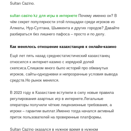
Sultan Cazino.
sultan casino kz для игры в интернете
Почему именно он? В
чём секрет популярности этой площадки среди игроков из
Алматы, Нур-Султана, Шымкента и других городов? Давайте
разбираться без лишнего пафоса – просто и по делу.
Как менялось отношение казахстанцев к онлайн-казино
Ещё лет пять назад среднестатистический казахстанец
относился к интернет-казино с изрядной долей
скепсиса.Слишком много было историй про обманутых
игроков, сайты-однодневки и непрозрачные условия вывода
средств.Но рынок менялся.
В 2023 году в Казахстане вступили в силу новые правила
регулирования азартных игр в интернете.Легальные
операторы получили чёткие лицензионные требования, а
игроки – гарантии выплат.Именно тогда начался активный
приток пользователей на проверенные платформы.
Sultan Cazino оказался в нужное время в нужном