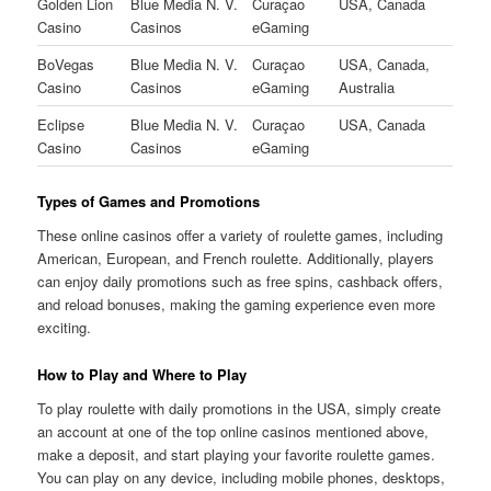
Golden Lion
Blue Media N. V.
Curaçao
USA, Canada
Casino
Casinos
eGaming
BoVegas
Blue Media N. V.
Curaçao
USA, Canada,
Casino
Casinos
eGaming
Australia
Eclipse
Blue Media N. V.
Curaçao
USA, Canada
Casino
Casinos
eGaming
Types of Games and Promotions
These online casinos offer a variety of roulette games, including
American, European, and French roulette. Additionally, players
can enjoy daily promotions such as free spins, cashback offers,
and reload bonuses, making the gaming experience even more
exciting.
How to Play and Where to Play
To play roulette with daily promotions in the USA, simply create
an account at one of the top online casinos mentioned above,
make a deposit, and start playing your favorite roulette games.
You can play on any device, including mobile phones, desktops,