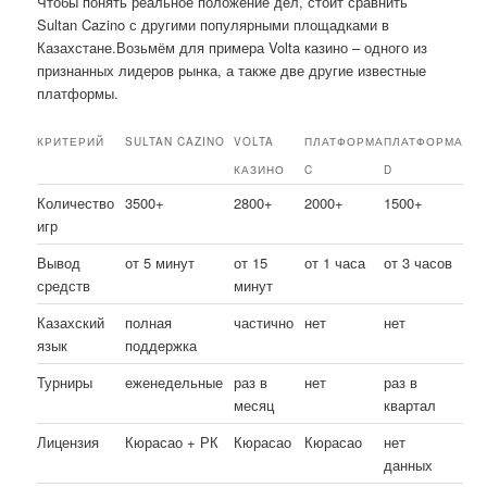
Чтобы понять реальное положение дел, стоит сравнить
Sultan Cazino с другими популярными площадками в
Казахстане.Возьмём для примера Volta казино – одного из
признанных лидеров рынка, а также две другие известные
платформы.
КРИТЕРИЙ
SULTAN CAZINO
VOLTA
ПЛАТФОРМА
ПЛАТФОРМА
КАЗИНО
C
D
Количество
3500+
2800+
2000+
1500+
игр
Вывод
от 5 минут
от 15
от 1 часа
от 3 часов
средств
минут
Казахский
полная
частично
нет
нет
язык
поддержка
Турниры
еженедельные
раз в
нет
раз в
месяц
квартал
Лицензия
Кюрасао + РК
Кюрасао
Кюрасао
нет
данных