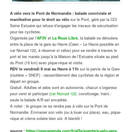
A vélo vers le Pont de Normandie : balade conviviale et
manifestive
pour le droit au vélo
sur le Pont, géré par la CCI
Seine Estuaire qui refuse d’engager les travaux de sécurisation
pour les cyclistes.
Organisée par l’
AF3V
et
La Roue Libre
, la balade se déroulera
entre la place de la gare au Havre (Caen – Le Havre possible en
car Nomad 122, à réserver si vélos) pour se rendre à travers le
port et les marais jusqu’à la Maison de l’Estuaire située au pied
du Pont (15 km) avec pique-nique et visite.
RDV le vendredi 8 mai au Havre à 11h
sur le parvis de la Gare
(routière + SNCF) : rassemblement des cyclistes de la région et
départ en groupe.
Gratuit. Adultes et ados sont en autonomie, chacun s’organise
pour venir et participer (
car Nomad 122
, covoiturage, train) :
seule la balade A/R est encadrée.
A noter : le groupe ne se rendra pas à vélo sur le Pont de
Normandie. Emmener son vélo (ou à louer sur place), eau, pique-
nique et crème solaire bien sûr. A bientôt !
source :
https://openagenda.com/fr/af3v/events/a-velo-vers-