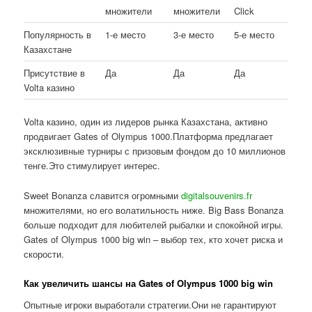
множители
множители
Click
Популярность в
1-е место
3-е место
5-е место
Казахстане
Присутствие в
Да
Да
Да
Volta казино
Volta казино, один из лидеров рынка Казахстана, активно
продвигает Gates of Olympus 1000.Платформа предлагает
эксклюзивные турниры с призовым фондом до 10 миллионов
тенге.Это стимулирует интерес.
Sweet Bonanza славится огромными
digitalsouvenirs.fr
множителями, но его волатильность ниже. Big Bass Bonanza
больше подходит для любителей рыбалки и спокойной игры.
Gates of Olympus 1000 big win – выбор тех, кто хочет риска и
скорости.
Как увеличить шансы на Gates of Olympus 1000 big win
Опытные игроки выработали стратегии.Они не гарантируют