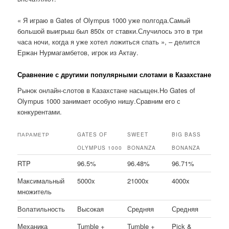
« Я играю в Gates of Olympus 1000 уже полгода.Самый
большой выигрыш был 850x от ставки.Случилось это в три
часа ночи, когда я уже хотел ложиться спать », – делится
Ержан Нурмагамбетов, игрок из Актау.
Сравнение с другими популярными слотами в Казахстане
Рынок онлайн-слотов в Казахстане насыщен.Но Gates of
Olympus 1000 занимает особую нишу.Сравним его с
конкурентами.
ПАРАМЕТР
GATES OF
SWEET
BIG BASS
OLYMPUS 1000
BONANZA
BONANZA
RTP
96.5%
96.48%
96.71%
Максимальный
5000x
21000x
4000x
множитель
Волатильность
Высокая
Средняя
Средняя
Механика
Tumble +
Tumble +
Pick &