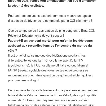
jusqu’en 2031, refuse tout aménagement en vue d’améliorer
la sécurité des cyclistes.
Pourtant, des solutions existent comme le montre un rapport
d’expertise de février 2019 commandé par la CCI elle-même !
Que de temps perdu ! Les parties de ping-pong entre État, CCI,
Région et Départements doivent cesser !
Faudra-t-il un accident mortel pour qu’enfin les décideurs
accèdent aux revendications de l’ensemble du monde du
vélo ?
Il est en effet rarissime que des fédérations pourtant très
différentes, telles que la FFC (cyclisme sportif), la FFV
(cyclotourisme), la FUB (cyclisme utilitaire ou quotidien) et
l’AF3V (réseau cyclable des voies vertes et véloroutes) se
retrouvent sur une même question ce qui montre bien qu’il est
plus que temps d’agir !
De nombreux touristes le traversent chaque année en empruntant
le trajet de la Vélomaritime ou de l’Euro Vélo 4, des cyclosportifs
normands l’utilisent très fréquemment lors de leurs sorties
hebdomadaires ou des salariés de la zone industrialo-portuaire