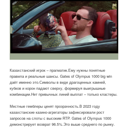
Казахстанский игрок – прагматик.Ему нужны понятные
правила и реальные шансы. Gates of Olympus 1000 big win
даёт именно это.Символы в виде драгоценных камней,
кубков и корон падают сверху, формируя выигрышные
комбинации.Нет привычных линий выплат – только кластеры.
Местные гемблеры ценят прозрачность.В 2023 году
казахстанские казино-агрегаторы зафиксировали рост
запросов на слоты с высоким RTP. Gates of Olympus 1000
демонстрирует возврат 96.5%.Это выше среднего по рынку.