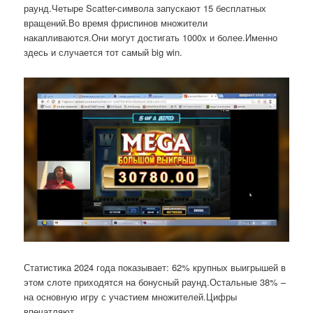
раунд.Четыре Scatter-символа запускают 15 бесплатных
вращений.Во время фриспинов множители
накапливаются.Они могут достигать 1000x и более.Именно
здесь и случается тот самый big win.
Статистика 2024 года показывает: 62% крупных выигрышей в
этом слоте приходятся на бонусный раунд.Остальные 38% –
на основную игру с участием множителей.Цифры
впечатляют.