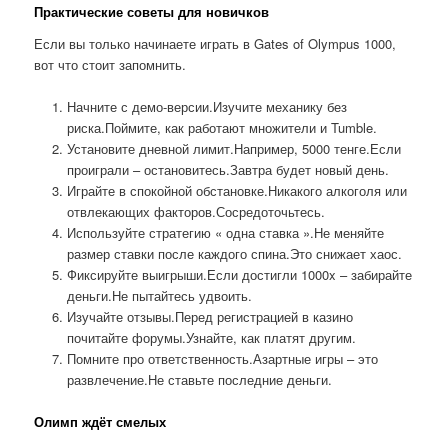
Практические советы для новичков
Если вы только начинаете играть в Gates of Olympus 1000,
вот что стоит запомнить.
Начните с демо-версии.Изучите механику без
риска.Поймите, как работают множители и Tumble.
Установите дневной лимит.Например, 5000 тенге.Если
проиграли – остановитесь.Завтра будет новый день.
Играйте в спокойной обстановке.Никакого алкоголя или
отвлекающих факторов.Сосредоточьтесь.
Используйте стратегию « одна ставка ».Не меняйте
размер ставки после каждого спина.Это снижает хаос.
Фиксируйте выигрыши.Если достигли 1000x – забирайте
деньги.Не пытайтесь удвоить.
Изучайте отзывы.Перед регистрацией в казино
почитайте форумы.Узнайте, как платят другим.
Помните про ответственность.Азартные игры – это
развлечение.Не ставьте последние деньги.
Олимп ждёт смелых