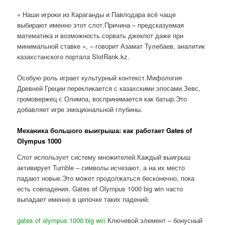
« Наши игроки из Караганды и Павлодара всё чаще
выбирают именно этот слот.Причина – предсказуемая
математика и возможность сорвать джекпот даже при
минимальной ставке », – говорит Азамат Тулебаев, аналитик
казахстанского портала SlotRank.kz.
Особую роль играет культурный контекст.Мифология
Древней Греции перекликается с казахскими эпосами.Зевс,
громовержец с Олимпа, воспринимается как батыр.Это
добавляет игре эмоциональной глубины.
Механика большого выигрыша: как работает Gates of
Olympus 1000
Слот использует систему множителей.Каждый выигрыш
активирует Tumble – символы исчезают, а на их место
падают новые.Это может продолжаться бесконечно, пока
есть совпадения. Gates of Olympus 1000 big win часто
выпадает именно в цепочке таких падений.
gates of olympus 1000 big win
Ключевой элемент – бонусный