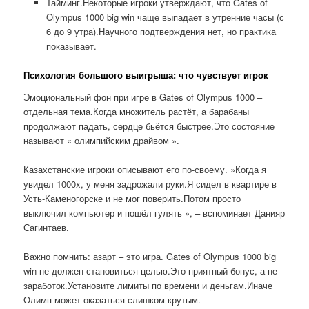
Тайминг.Некоторые игроки утверждают, что Gates of
Olympus 1000 big win чаще выпадает в утренние часы (с
6 до 9 утра).Научного подтверждения нет, но практика
показывает.
Психология большого выигрыша: что чувствует игрок
Эмоциональный фон при игре в Gates of Olympus 1000 –
отдельная тема.Когда множитель растёт, а барабаны
продолжают падать, сердце бьётся быстрее.Это состояние
называют « олимпийским драйвом ».
Казахстанские игроки описывают его по-своему. »Когда я
увидел 1000x, у меня задрожали руки.Я сидел в квартире в
Усть-Каменогорске и не мог поверить.Потом просто
выключил компьютер и пошёл гулять », – вспоминает Данияр
Сагинтаев.
Важно помнить: азарт – это игра. Gates of Olympus 1000 big
win не должен становиться целью.Это приятный бонус, а не
заработок.Установите лимиты по времени и деньгам.Иначе
Олимп может оказаться слишком крутым.