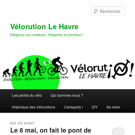
Aller
Aller
au
au
Rech
contenu
contenu
principal
secondaire
Vélorution Le Havre
Eteignez vos moteurs ! Respirez le bonheur !
Menu
Les perles du vélo
Qui sommes nous ?
principal
Historique des Vélorutions
Cartoparty !
DIY
Se relier
MIS EN AVANT
Le 8 mai, on fait le pont de