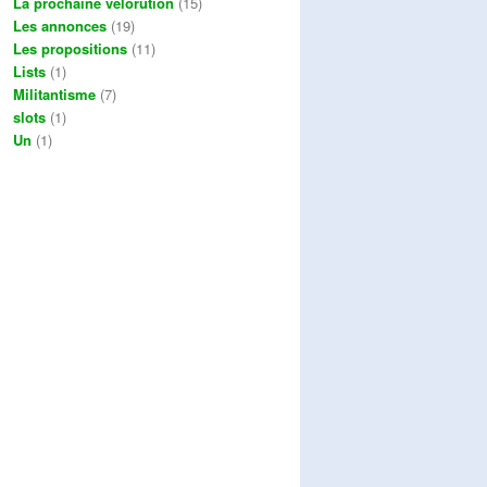
La prochaine vélorution
(15)
Les annonces
(19)
Les propositions
(11)
Lists
(1)
Militantisme
(7)
slots
(1)
Un
(1)