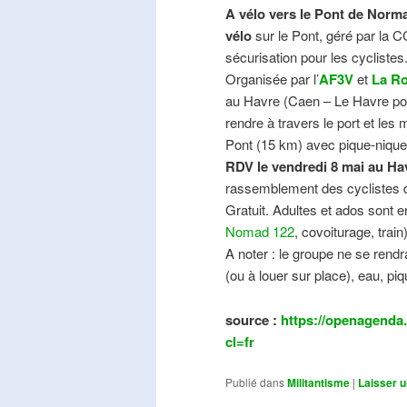
A vélo vers le Pont de Norma
vélo
sur le Pont, géré par la C
sécurisation pour les cyclistes
Organisée par l’
AF3V
et
La Ro
au Havre (Caen – Le Havre pos
rendre à travers le port et les
Pont (15 km) avec pique-nique e
RDV le vendredi 8 mai au Ha
rassemblement des cyclistes de
Gratuit. Adultes et ados sont e
Nomad 122
, covoiturage, trai
A noter : le groupe ne se ren
(ou à louer sur place), eau, piq
source :
https://openagenda.
cl=fr
Publié dans
Militantisme
|
Laisser 