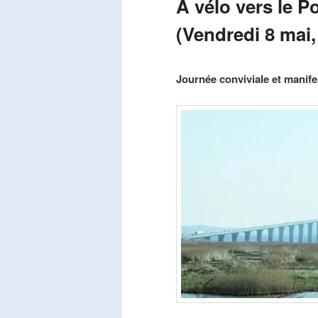
A vélo vers le P
(Vendredi 8 mai,
Publié le
mars 29, 2026
par
Steph
Journée conviviale et manifes