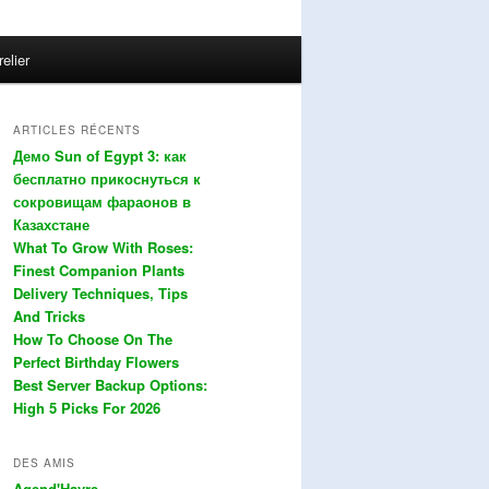
relier
ARTICLES RÉCENTS
Демо Sun of Egypt 3: как
бесплатно прикоснуться к
сокровищам фараонов в
Казахстане
What To Grow With Roses:
Finest Companion Plants
Delivery Techniques, Tips
And Tricks
How To Choose On The
Perfect Birthday Flowers
Best Server Backup Options:
High 5 Picks For 2026
DES AMIS
Agend'Havre