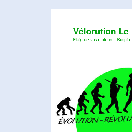
Aller
Aller
au
au
contenu
contenu
Vélorution Le
principal
secondaire
Eteignez vos moteurs ! Respire