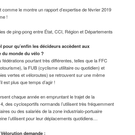
nt comme le montre un rapport d’expertise de février 2019
me !
ies de ping-pong entre État, CCI, Région et Départements
el pour qu’enfin les décideurs accèdent aux
e du monde du vélo ?
s fédérations pourtant très différentes, telles que la FFC
otourisme), la FUB (cyclisme utilitaire ou quotidien) et
oies vertes et véloroutes) se retrouvent sur une même
il est plus que temps d’agir !
rsent chaque année en empruntant le trajet de la
 4, des cyclosportifs normands l’utilisent très fréquemment
ires ou des salariés de la zone industrialo-portuaire
Seine l’utilisent pour leur déplacements quotidiens…
H Vélorution demande :