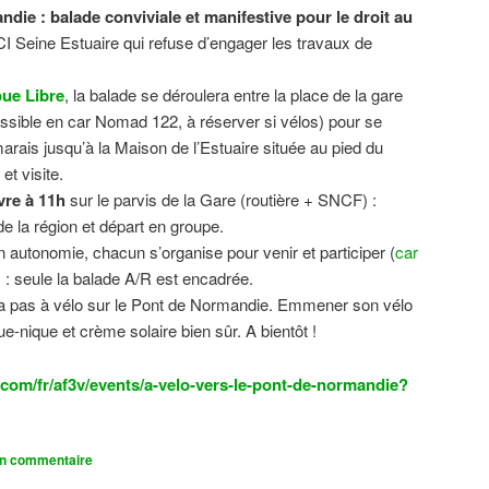
ndie : balade conviviale et manifestive
pour le droit au
CI Seine Estuaire qui refuse d’engager les travaux de
.
ue Libre
, la balade se déroulera entre la place de la gare
sible en car Nomad 122, à réserver si vélos) pour se
 marais jusqu’à la Maison de l’Estuaire située au pied du
t visite.
vre à 11h
sur le parvis de la Gare (routière + SNCF) :
 la région et départ en groupe.
n autonomie, chacun s’organise pour venir et participer (
car
n) : seule la balade A/R est encadrée.
dra pas à vélo sur le Pont de Normandie. Emmener son vélo
ue-nique et crème solaire bien sûr. A bientôt !
com/fr/af3v/events/a-velo-vers-le-pont-de-normandie?
un commentaire