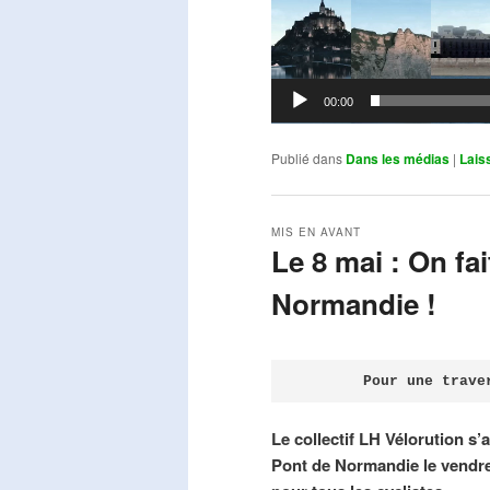
00:00
Publié dans
Dans les médias
|
Lais
MIS EN AVANT
Le 8 mai : On fa
Normandie !
Publié le
avril 18, 2026
par
Steph
Pour une trave
Le collectif LH Vélorution s’
Pont de Normandie le vendre