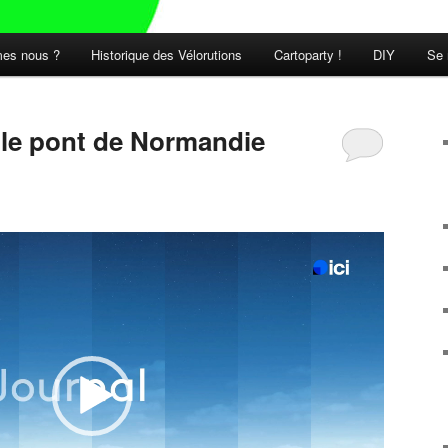
es nous ?
Historique des Vélorutions
Cartoparty !
DIY
Se 
t le pont de Normandie