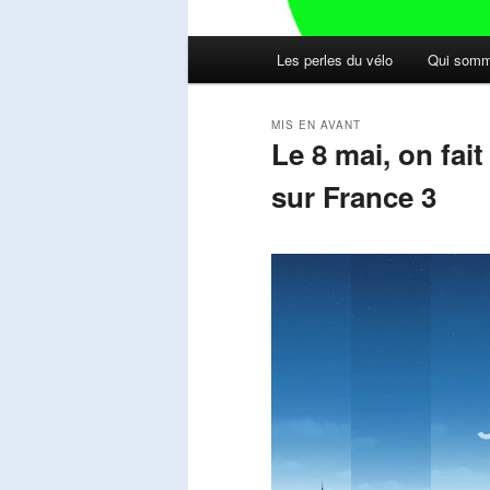
Menu
Les perles du vélo
Qui somm
principal
MIS EN AVANT
Le 8 mai, on fai
sur France 3
Publié le
mai 11, 2026
par
Steph
Lecteur
vidéo