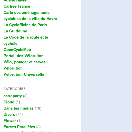
Carfree France
Carte des aménagements
cyclables de la ville du Havre
La Cyclofficine de Paris
La Guidoline
Le Code de la route et le
cycliste
OpenCycleMap
Portail des Vélorution
Vélo, potager et cerveau
Vélorution
Vélorution Universelle
CATÉGORIES
cartoparty
(3)
Cloud
(1)
Dans les médias
(16)
Divers
(44)
Flower
(1)
Forces Parallèles
(3)