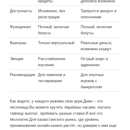
кредиты
депозита возможна
Доступность
Мгновенно, без
Требуется аккаунт и
регистрации
пополнение
Функционал
Полный, включая
Полный, включая
бонусы
бонусы
Выигрыш
Только виртуальный
Реальные деньги,
возможен кэшаут
Эмоции
Расслабленное
Острый азарт и
изучение
адреналин
Рекомендация
Для новичков и
Для опытных
тестирования
игроков с
банкроллом
Как видите, у каждого режима своя аура.Демо – это
песочница.Вы можете крутить барабаны часами, изучать
таблицу выплат, пробовать разные ставки.И всё это
бесплатно.Для казахстанского рынка, где уровень
проникновения онлайн-казино растёт, но доверие к ним ещё