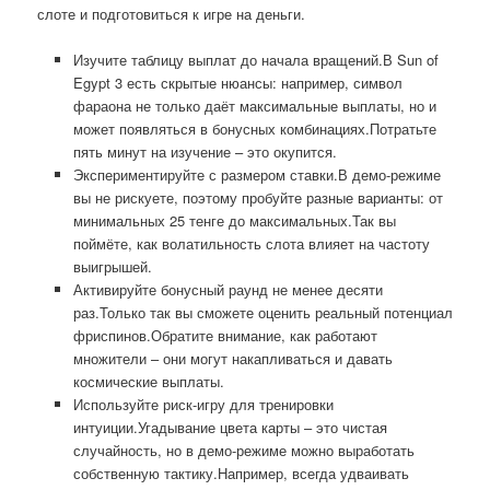
слоте и подготовиться к игре на деньги.
Изучите таблицу выплат до начала вращений.В Sun of
Egypt 3 есть скрытые нюансы: например, символ
фараона не только даёт максимальные выплаты, но и
может появляться в бонусных комбинациях.Потратьте
пять минут на изучение – это окупится.
Экспериментируйте с размером ставки.В демо-режиме
вы не рискуете, поэтому пробуйте разные варианты: от
минимальных 25 тенге до максимальных.Так вы
поймёте, как волатильность слота влияет на частоту
выигрышей.
Активируйте бонусный раунд не менее десяти
раз.Только так вы сможете оценить реальный потенциал
фриспинов.Обратите внимание, как работают
множители – они могут накапливаться и давать
космические выплаты.
Используйте риск-игру для тренировки
интуиции.Угадывание цвета карты – это чистая
случайность, но в демо-режиме можно выработать
собственную тактику.Например, всегда удваивать