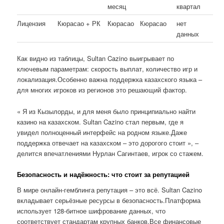
месяц
квартал
Лицензия
Кюрасао + РК
Кюрасао
Кюрасао
нет
данных
Как видно из таблицы, Sultan Cazino выигрывает по
ключевым параметрам: скорость выплат, количество игр и
локализация.Особенно важна поддержка казахского языка –
для многих игроков из регионов это решающий фактор.
« Я из Кызылорды, и для меня было принципиально найти
казино на казахском. Sultan Cazino стал первым, где я
увидел полноценный интерфейс на родном языке.Даже
поддержка отвечает на казахском – это дорогого стоит », –
делится впечатлениями Нурлан Сагинтаев, игрок со стажем.
Безопасность и надёжность: что стоит за репутацией
В мире онлайн-гемблинга репутация – это всё. Sultan Cazino
вкладывает серьёзные ресурсы в безопасность.Платформа
использует 128-битное шифрование данных, что
соответствует стандартам крупных банков.Все финансовые