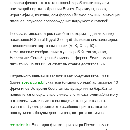
главная фишка – это атмосфера.Разработчики создали
настоящий портал в Древний Египет.Пирамиды, песок,
иероглифы и, конечно, сам фараон.Визуал сочный, анимация
плавная, звуковое сопровождение погружает с головой.
Но казахстанского игрока хлебом не корми – дай механику
посложнее.И Sun of Egypt 3 её даёт.Базовые символы здесь
– классические карточные знаки (A, K, Q, J, 10) и
тематические изображения: жук-скарабей, сокол, анкх,
Нефертити.Самый ценный символ – фараон.Если собрать
пять таких на линии, множитель ставки достигает 50x.
Отдельного внимания заслуживает бонусная игра.Три и
более
soeva.com.br
скаттера (символ солнца) активируют 10
фриспинов.Во время бесплатных вращений на барабанах
появляются специальные символы с множителями.Они могут
накапливаться, и в итоге вы получаете внушительные
выплаты.В демо-режиме это особенно приятно: можно
прокручивать бонусы десятки раз, не тратя ни тиына.
pro-salon.kz
Ещё одна фишка – риск-игра.После любого