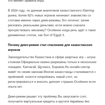
это меняет правила игры.
В 2024 году, по данным аналитиков казахстанского iGaming-
рынка, более 62% новых игроков начинают знакомство со
слотами именно через демо-режимы.Это логично: зачем
рисковать реальными деньгами, если можно сначала
прочувствовать механику? Особенно когда речь идёт о таких
динамичных слотах, как Sun of Egypt 3.
Почему демо-режим стал спасением для казахстанских
игроков
Законодательство Казахстана в сфере азартных игр – штука
сложная.Официально казино разрешены только в нескольких
локациях: Капчагай, Щучинск, Боровое.Но онлайн-сектор
живёт по своим законам.Многие казахстанцы сталкиваются с
проблемой: хочется попробовать новый слот, но
регистрироваться и вносить депозит страшно.Особенно если
опыта нет.
Демо-режим решает эту проблему.Вы запускаете слот,
получаете виртуальные кредиты и крутите барабаны без