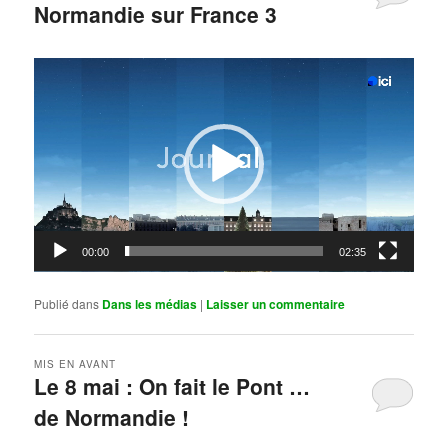
Normandie sur France 3
Publié le
mai 11, 2026
par
Steph
Lecteur
vidéo
00:00
02:35
Publié dans
Dans les médias
|
Laisser un commentaire
MIS EN AVANT
Le 8 mai : On fait le Pont …
de Normandie !