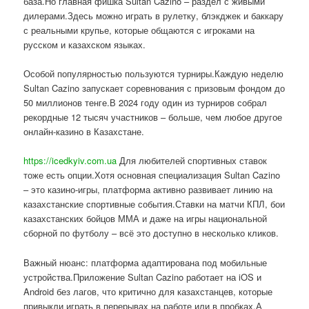
база.Но главная фишка Sultan Cazino – раздел с живыми
дилерами.Здесь можно играть в рулетку, блэкджек и баккару
с реальными крупье, которые общаются с игроками на
русском и казахском языках.
Особой популярностью пользуются турниры.Каждую неделю
Sultan Cazino запускает соревнования с призовым фондом до
50 миллионов тенге.В 2024 году один из турниров собрал
рекордные 12 тысяч участников – больше, чем любое другое
онлайн-казино в Казахстане.
https://icedkyiv.com.ua
Для любителей спортивных ставок
тоже есть опции.Хотя основная специализация Sultan Cazino
– это казино-игры, платформа активно развивает линию на
казахстанские спортивные события.Ставки на матчи КПЛ, бои
казахстанских бойцов ММА и даже на игры национальной
сборной по футболу – всё это доступно в несколько кликов.
Важный нюанс: платформа адаптирована под мобильные
устройства.Приложение Sultan Cazino работает на iOS и
Android без лагов, что критично для казахстанцев, которые
привыкли играть в перерывах на работе или в пробках.А