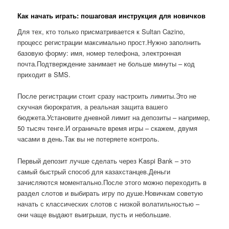
Как начать играть: пошаговая инструкция для новичков
Для тех, кто только присматривается к Sultan Cazino,
процесс регистрации максимально прост.Нужно заполнить
базовую форму: имя, номер телефона, электронная
почта.Подтверждение занимает не больше минуты – код
приходит в SMS.
После регистрации стоит сразу настроить лимиты.Это не
скучная бюрократия, а реальная защита вашего
бюджета.Установите дневной лимит на депозиты – например,
50 тысяч тенге.И ограничьте время игры – скажем, двумя
часами в день.Так вы не потеряете контроль.
Первый депозит лучше сделать через Kaspi Bank – это
самый быстрый способ для казахстанцев.Деньги
зачисляются моментально.После этого можно переходить в
раздел слотов и выбирать игру по душе.Новичкам советую
начать с классических слотов с низкой волатильностью –
они чаще выдают выигрыши, пусть и небольшие.