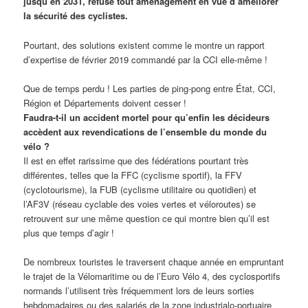
jusqu’en 2031, refuse tout aménagement en vue d’améliorer
la sécurité des cyclistes.
Pourtant, des solutions existent comme le montre un rapport
d’expertise de février 2019 commandé par la CCI elle-même !
Que de temps perdu ! Les parties de ping-pong entre État, CCI,
Région et Départements doivent cesser !
Faudra-t-il un accident mortel pour qu’enfin les décideurs
accèdent aux revendications de l’ensemble du monde du
vélo ?
Il est en effet rarissime que des fédérations pourtant très
différentes, telles que la FFC (cyclisme sportif), la FFV
(cyclotourisme), la FUB (cyclisme utilitaire ou quotidien) et
l’AF3V (réseau cyclable des voies vertes et véloroutes) se
retrouvent sur une même question ce qui montre bien qu’il est
plus que temps d’agir !
De nombreux touristes le traversent chaque année en empruntant
le trajet de la Vélomaritime ou de l’Euro Vélo 4, des cyclosportifs
normands l’utilisent très fréquemment lors de leurs sorties
hebdomadaires ou des salariés de la zone industrialo-portuaire