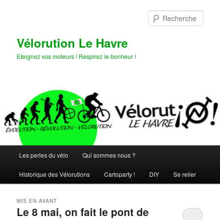
Aller
Aller
au
au
Rech
contenu
contenu
principal
secondaire
Vélorution Le Havre
Eteignez vos moteurs ! Respirez le bonheur !
Menu
Les perles du vélo
Qui sommes nous ?
principal
Historique des Vélorutions
Cartoparty !
DIY
Se relier
MIS EN AVANT
Le 8 mai, on fait le pont de