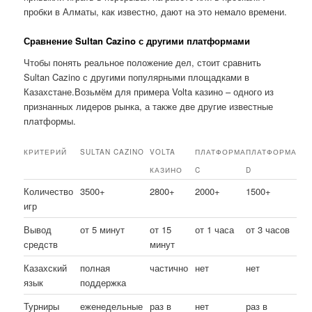
пробки в Алматы, как известно, дают на это немало времени.
Сравнение Sultan Cazino с другими платформами
Чтобы понять реальное положение дел, стоит сравнить
Sultan Cazino с другими популярными площадками в
Казахстане.Возьмём для примера Volta казино – одного из
признанных лидеров рынка, а также две другие известные
платформы.
КРИТЕРИЙ
SULTAN CAZINO
VOLTA
ПЛАТФОРМА
ПЛАТФОРМА
КАЗИНО
C
D
Количество
3500+
2800+
2000+
1500+
игр
Вывод
от 5 минут
от 15
от 1 часа
от 3 часов
средств
минут
Казахский
полная
частично
нет
нет
язык
поддержка
Турниры
еженедельные
раз в
нет
раз в