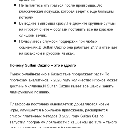
Не пытайтесь отыграться после проигрыша.Это
классическая ловушка, которая ведёт к ещё большим
потерям.
Выводите выигрыши сразу.Не держите крупные суммы
на игровом счёте – соблазн поставить всё на красное
слишком велик.
Пользуйтесь службой поддержки при любых
сомнениях.В Sultan Cazino она работает 24/7 и отвечает
на казахском и русском языках.
Почему Sultan Cazino – это надолго
Рынок онлайн-казино в Казахстане продолжает расти.По
прогнозам аналитиков, к 2026 году количество игроков может
достичь миллиона.И Sultan Cazino имеет все шансы занять
лидирующую позицию.
Платформа постоянно обновляется: добавляются новые
игры, улучшается мобильное приложение, расширяется
список платёжных методов.В 2025 году Sultan Cazino
запустил программу лояльности с кэшбэком до 15% – такого
нет ни у одного конкурента в Казахстане.