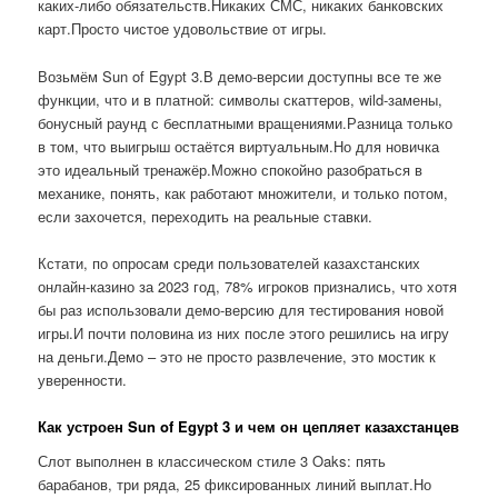
каких-либо обязательств.Никаких СМС, никаких банковских
карт.Просто чистое удовольствие от игры.
Возьмём Sun of Egypt 3.В демо-версии доступны все те же
функции, что и в платной: символы скаттеров, wild-замены,
бонусный раунд с бесплатными вращениями.Разница только
в том, что выигрыш остаётся виртуальным.Но для новичка
это идеальный тренажёр.Можно спокойно разобраться в
механике, понять, как работают множители, и только потом,
если захочется, переходить на реальные ставки.
Кстати, по опросам среди пользователей казахстанских
онлайн-казино за 2023 год, 78% игроков признались, что хотя
бы раз использовали демо-версию для тестирования новой
игры.И почти половина из них после этого решились на игру
на деньги.Демо – это не просто развлечение, это мостик к
уверенности.
Как устроен Sun of Egypt 3 и чем он цепляет казахстанцев
Слот выполнен в классическом стиле 3 Oaks: пять
барабанов, три ряда, 25 фиксированных линий выплат.Но