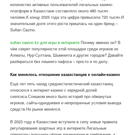
количество активных пользователей легальных казино-
платформ в Казахстане составляло около 480 тысяч
человек.К концу 2025 года эта цифра превысила 720 тысяч.И
значительная доля этого роста пришлась на один бренд –
Sultan Cazino.
sultan casino kz для игры в интернете
Почему именно он? В
чём секрет популярности этой площадки среди игроков из
Алматы, Нур-Султана, Шымкента и других городов? Давайте
разбираться без лишнего пафоса – просто и по делу.
Как менялось отношение казахстанцев к онлайн-казино
Ещё лет пять назад среднестатистический казахстанец
относился к интернет-казино с изрядной долей
скепсиса.Слишком много было историй про обманутых
игроков, сайты-однодневки и непрозрачные условия вывода
средств.Но рынок менялся.
В 2023 году в Казахстане вступили в силу новые правила
регулирования азартных игр в интернете.Легальные
операторы получили чёткие лицензионные требования, а