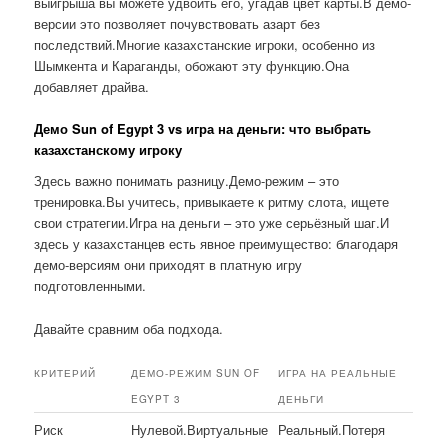
выигрыша вы можете удвоить его, угадав цвет карты.В демо-
версии это позволяет почувствовать азарт без
последствий.Многие казахстанские игроки, особенно из
Шымкента и Караганды, обожают эту функцию.Она
добавляет драйва.
Демо Sun of Egypt 3 vs игра на деньги: что выбрать
казахстанскому игроку
Здесь важно понимать разницу.Демо-режим – это
тренировка.Вы учитесь, привыкаете к ритму слота, ищете
свои стратегии.Игра на деньги – это уже серьёзный шаг.И
здесь у казахстанцев есть явное преимущество: благодаря
демо-версиям они приходят в платную игру
подготовленными.
Давайте сравним оба подхода.
КРИТЕРИЙ
ДЕМО-РЕЖИМ SUN OF
ИГРА НА РЕАЛЬНЫЕ
EGYPT 3
ДЕНЬГИ
Риск
Нулевой.Виртуальные
Реальный.Потеря