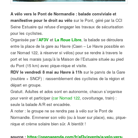
A vélo vers le Pont de Normandie : balade conviviale et
manifestive
pour le droit au vélo
sur le Pont, géré par la CCI
Seine Estuaire qui refuse d’engager les travaux de sécurisation
pour les cyclistes.
Organisée par l’
AF3V
et
La Roue Libre
, la balade se déroulera
entre la place de la gare au Havre (Caen – Le Havre possible en
car Nomad 122, à réserver si vélos) pour se rendre à travers le
port et les marais jusqu’à la Maison de l’Estuaire située au pied
du Pont (15 km) avec pique-nique et visite.
RDV le vendredi 8 mai au Havre à 11h
sur le parvis de la Gare
(routière + SNCF) : rassemblement des cyclistes de la région et
départ en groupe.
Gratuit. Adultes et ados sont en autonomie, chacun s’organise
pour venir et participer (
car Nomad 122
, covoiturage, train) :
seule la balade A/R est encadrée.
A noter : le groupe ne se rendra pas à vélo sur le Pont de
Normandie. Emmener son vélo (ou à louer sur place), eau, pique-
nique et crème solaire bien sûr. A bientôt !
source :
https://openagenda.com/fr/af3v/events/a-velo-vers-