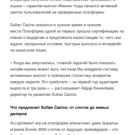
игроки – гарантии выплат.Именно тогда начался активный
приток пользователей на проверенные платформы.
Sultan Cazino оказался в нужное время в нужном
месте.Платформа одной из первых прошла сертификацию по
новым стандартам и предложила казахстанцам то, чего они
ждали: прозрачные условия, быстрые выплаты и интерфейс
на казахском языке.
« Когда мы запускались, главной задачей было показать:
онлайн-казино может быть честным.Мы внедрили систему
мгновенных выплат и публикуем статистику возвратов
каждую неделю.Это сработало – за первый год аудитория
выросла в три раза », – рассказывает Айдар Кенжебаев,
директор по развитию Sultan Cazino.
Что предлагает Sultan Cazino: от слотов до живых
дилеров
Ассортимент игр на платформе впечатляет даже бывалых
игроков.Более 3500 слотов от ведущих провайдеров – это