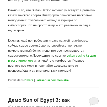
Важно и то, что Sultan Cazino активно участвует в развитии
казахстанского спорта.Платформа спонсирует несколько
молодёжных футбольных команд и турниры по
киберспорту.Это не просто пиар – это реальный вклад в
индустрию.
Если вы ещё не пробовали играть на этой платформе,
сейчас самое время.Зарегистрируйтесь, получите
приветственный бонус и оцените все преимущества
самостоятельно.Переходите по ссылке
sultan casino kz для
игры в интернете
и начинайте с комфортом.Главное –
помните про меру и получайте удовольствие от
процесса.Удачи за виртуальными столами!
Publié dans
Divers
|
Laisser un commentaire
Демо Sun of Egypt 3: как
бесплатно прикоснуться к