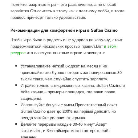
Помните: азартные игры – это развлечение, а не способ
заработка.Относитесь к этому как к платному хобби, и тогда
процесс принесёт только удовольствие.
Рекомендации для комфортной игры в Sultan Cazino
Чтобы игра была в радость и не ударила по карману, стоит
придерживаться нескольких простых правил.Вот
в этом
ресурсе
что советуют опытные игроки и эксперты:
Устанавливайте чёткий бюджет на месяц и не
превышайте его.Лучше потерять запланированные 30
тысяч тенге, чем случайно спустить зарплату.
Играйте только в лицензионных казино. Sultan Cazino и
Volta казино – примеры площадок, где ваши права
защищены.
Используйте бонусы с умом.Приветственный пакет
Sultan Cazino даёт до 200% на первый депозит, но
всегда читайте условия отыгрыша.
Делайте перерывы каждые 30-40 минут.Азарт
затягивает, и без таймера можно потерять счёт
времени.