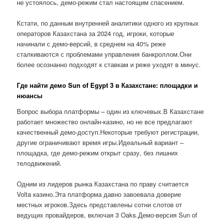
не устоялось, демо-режим стал настоящим спасением.
Кстати, по данным внутренней аналитики одного из крупных
операторов Казахстана за 2024 год, игроки, которые
начинали с демо-версий, в среднем на 40% реже
сталкиваются с проблемами управления банкроллом.Они
более осознанно подходят к ставкам и реже уходят в минус.
Где найти демо Sun of Egypt 3 в Казахстане: площадки и
нюансы
Вопрос выбора платформы – один из ключевых.В Казахстане
работает множество онлайн-казино, но не все предлагают
качественный демо-доступ.Некоторые требуют регистрации,
другие ограничивают время игры.Идеальный вариант –
площадка, где демо-режим открыт сразу, без лишних
телодвижений.
Одним из лидеров рынка Казахстана по праву считается
Volta казино.Эта платформа давно завоевала доверие
местных игроков.Здесь представлены сотни слотов от
ведущих провайдеров, включая 3 Oaks.Демо-версия Sun of