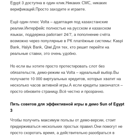
Egypt 3 доступна в один клик.Никаких СМС, никаких
верификаций.Просто заходите и играете.
Ещё один плюс Volta – адаптация под казахстанские
реалии.Интерфейс полностью на русском и казахском
языках, поддержка работает 24/7, а пополнение счёта
возможно через популярные в РК платёжные системы: Kaspi
Bank, Halyk Bank, Qiwi.Для тех, кто решит перейти на
реальные ставки, это очень удобно.
Но если вы хотите просто протестировать слот без
обязательств, демо-режим на Volta – идеальный выбор.Вы
получаете 10 000 виртуальных кредитов, которых хватит на
несколько часов активной игры.А если кредиты закончатся –
просто обновите страницу.Всё честно и прозрачно.
Пять советов для эффективной игры в демо Sun of Egypt
3
Чтобы получить максимум пользы от демо-версии, стоит
придерживаться нескольких простых правил.Они помогут не
просто скоротать время, а действительно разобраться в