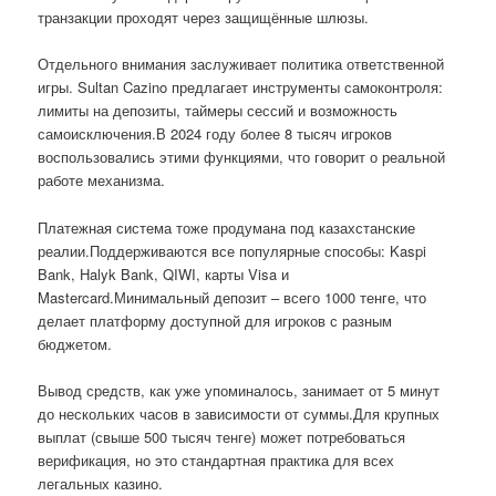
транзакции проходят через защищённые шлюзы.
Отдельного внимания заслуживает политика ответственной
игры. Sultan Cazino предлагает инструменты самоконтроля:
лимиты на депозиты, таймеры сессий и возможность
самоисключения.В 2024 году более 8 тысяч игроков
воспользовались этими функциями, что говорит о реальной
работе механизма.
Платежная система тоже продумана под казахстанские
реалии.Поддерживаются все популярные способы: Kaspi
Bank, Halyk Bank, QIWI, карты Visa и
Mastercard.Минимальный депозит – всего 1000 тенге, что
делает платформу доступной для игроков с разным
бюджетом.
Вывод средств, как уже упоминалось, занимает от 5 минут
до нескольких часов в зависимости от суммы.Для крупных
выплат (свыше 500 тысяч тенге) может потребоваться
верификация, но это стандартная практика для всех
легальных казино.