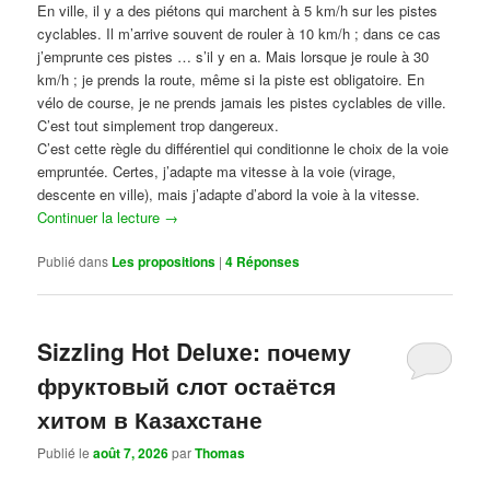
En ville, il y a des piétons qui marchent à 5 km/h sur les pistes
cyclables. Il m’arrive souvent de rouler à 10 km/h ; dans ce cas
j’emprunte ces pistes … s’il y en a. Mais lorsque je roule à 30
km/h ; je prends la route, même si la piste est obligatoire. En
vélo de course, je ne prends jamais les pistes cyclables de ville.
C’est tout simplement trop dangereux.
C’est cette règle du différentiel qui conditionne le choix de la voie
empruntée. Certes, j’adapte ma vitesse à la voie (virage,
descente en ville), mais j’adapte d’abord la voie à la vitesse.
Continuer la lecture
→
Publié dans
Les propositions
|
4
Réponses
Sizzling Hot Deluxe: почему
фруктовый слот остаётся
хитом в Казахстане
Publié le
août 7, 2026
par
Thomas