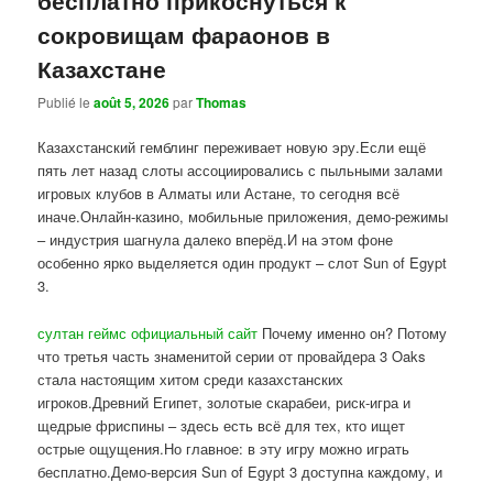
сокровищам фараонов в
Казахстане
Publié le
août 5, 2026
par
Thomas
Казахстанский гемблинг переживает новую эру.Если ещё
пять лет назад слоты ассоциировались с пыльными залами
игровых клубов в Алматы или Астане, то сегодня всё
иначе.Онлайн-казино, мобильные приложения, демо-режимы
– индустрия шагнула далеко вперёд.И на этом фоне
особенно ярко выделяется один продукт – слот Sun of Egypt
3.
султан геймс официальный сайт
Почему именно он? Потому
что третья часть знаменитой серии от провайдера 3 Oaks
стала настоящим хитом среди казахстанских
игроков.Древний Египет, золотые скарабеи, риск-игра и
щедрые фриспины – здесь есть всё для тех, кто ищет
острые ощущения.Но главное: в эту игру можно играть
бесплатно.Демо-версия Sun of Egypt 3 доступна каждому, и