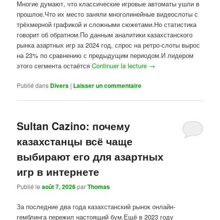
Многие думают, что классические игровые автоматы ушли в
прошлое.Что их место заняли многолинейные видеослоты с
трёхмерной графикой и сложными сюжетами.Но статистика
говорит об обратном.По данным аналитики казахстанского
рынка азартных игр за 2024 год, спрос на ретро-слоты вырос
на 23% по сравнению с предыдущим периодом.И лидером
этого сегмента остаётся
Continuer la lecture
→
Publié dans
Divers
|
Laisser un commentaire
Sultan Cazino: почему
казахстанцы всё чаще
выбирают его для азартных
игр в интернете
Publié le
août 7, 2026
par
Thomas
За последние два года казахстанский рынок онлайн-
гемблинга пережил настоящий бум.Ещё в 2023 году