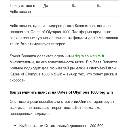
Присутствие в
Да
Да
Да
Volta казино
Volta казино, один из лидеров рынка Казахстана, активно
продвигает Gates of Olympus 1000.Платформа предлагает
эксклюзивные турниры с призовым фондом до 10 миллионов
тенге.Это стимулирует интерес.
Sweet Bonanza славится огромными
digitalsouvenirs.fr
множителями, но его волатильность ниже. Big Bass Bonanza
больше подходит для любителей рыбалки и спокойной игры.
Gates of Olympus 1000 big win – выбор тех, кто хочет риска и
скорости.
Как увеличить шансы на Gates of Olympus 1000 big win
Опытные игроки выработали стратегии.Они не гарантируют
выигрыш, но повышают вероятность.Вот несколько
проверенных подходов.
Выбор ставки.Оптимальный диапазон – 200-500