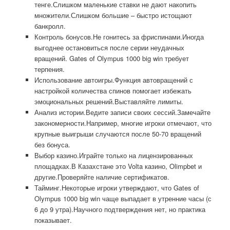
тенге.Слишком маленькие ставки не дают накопить
множители.Слишком большие – быстро истощают
банкролл.
Контроль бонусов.Не гонитесь за фриспинами.Иногда
выгоднее остановиться после серии неудачных
вращений. Gates of Olympus 1000 big win требует
терпения.
Использование автоигры.Функция автовращений с
настройкой количества спинов помогает избежать
эмоциональных решений.Выставляйте лимиты.
Анализ истории.Ведите записи своих сессий.Замечайте
закономерности.Например, многие игроки отмечают, что
крупные выигрыши случаются после 50-70 вращений
без бонуса.
Выбор казино.Играйте только на лицензированных
площадках.В Казахстане это Volta казино, Olimpbet и
другие.Проверяйте наличие сертификатов.
Тайминг.Некоторые игроки утверждают, что Gates of
Olympus 1000 big win чаще выпадает в утренние часы (с
6 до 9 утра).Научного подтверждения нет, но практика
показывает.