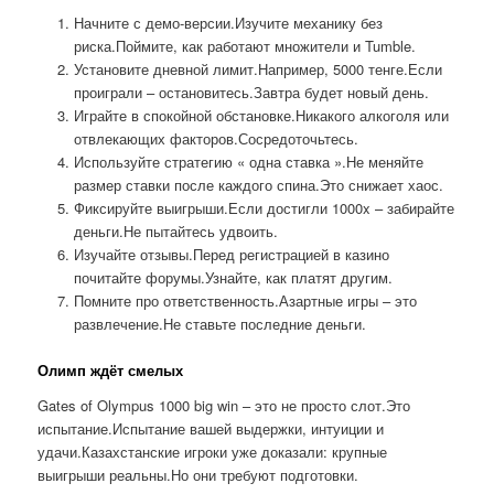
Начните с демо-версии.Изучите механику без
риска.Поймите, как работают множители и Tumble.
Установите дневной лимит.Например, 5000 тенге.Если
проиграли – остановитесь.Завтра будет новый день.
Играйте в спокойной обстановке.Никакого алкоголя или
отвлекающих факторов.Сосредоточьтесь.
Используйте стратегию « одна ставка ».Не меняйте
размер ставки после каждого спина.Это снижает хаос.
Фиксируйте выигрыши.Если достигли 1000x – забирайте
деньги.Не пытайтесь удвоить.
Изучайте отзывы.Перед регистрацией в казино
почитайте форумы.Узнайте, как платят другим.
Помните про ответственность.Азартные игры – это
развлечение.Не ставьте последние деньги.
Олимп ждёт смелых
Gates of Olympus 1000 big win – это не просто слот.Это
испытание.Испытание вашей выдержки, интуиции и
удачи.Казахстанские игроки уже доказали: крупные
выигрыши реальны.Но они требуют подготовки.