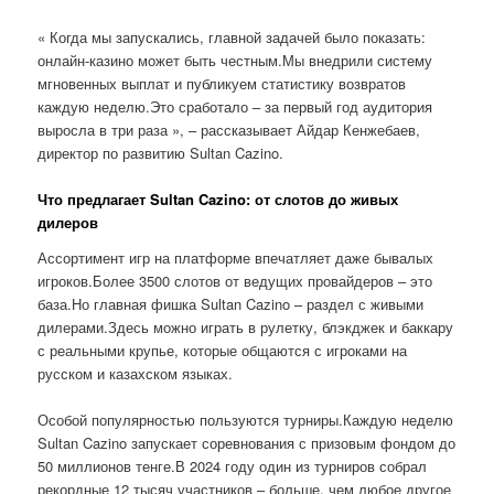
« Когда мы запускались, главной задачей было показать:
онлайн-казино может быть честным.Мы внедрили систему
мгновенных выплат и публикуем статистику возвратов
каждую неделю.Это сработало – за первый год аудитория
выросла в три раза », – рассказывает Айдар Кенжебаев,
директор по развитию Sultan Cazino.
Что предлагает Sultan Cazino: от слотов до живых
дилеров
Ассортимент игр на платформе впечатляет даже бывалых
игроков.Более 3500 слотов от ведущих провайдеров – это
база.Но главная фишка Sultan Cazino – раздел с живыми
дилерами.Здесь можно играть в рулетку, блэкджек и баккару
с реальными крупье, которые общаются с игроками на
русском и казахском языках.
Особой популярностью пользуются турниры.Каждую неделю
Sultan Cazino запускает соревнования с призовым фондом до
50 миллионов тенге.В 2024 году один из турниров собрал
рекордные 12 тысяч участников – больше, чем любое другое