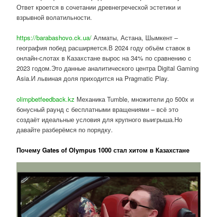
Ответ кроется в сочетании древнегреческой эстетики и
взрывной волатильности.
https://barabashovo.ck.ua/
Алматы, Астана, Шымкент –
география побед расширяется.В 2024 году объём ставок в
онлайн-слотах в Казахстане вырос на 34% по сравнению с
2023 годом.Это данные аналитического центра Digital Gaming
Asia.И львиная доля приходится на Pragmatic Play.
olimpbetfeedback.kz
Механика Tumble, множители до 500x и
бонусный раунд с бесплатными вращениями – всё это
создаёт идеальные условия для крупного выигрыша.Но
давайте разберёмся по порядку.
Почему Gates of Olympus 1000 стал хитом в Казахстане