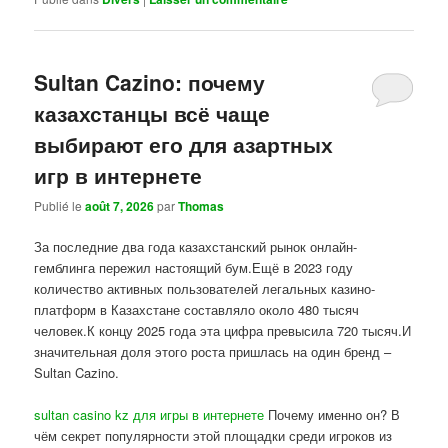
Sultan Cazino: почему
казахстанцы всё чаще
выбирают его для азартных
игр в интернете
Publié le
août 7, 2026
par
Thomas
За последние два года казахстанский рынок онлайн-
гемблинга пережил настоящий бум.Ещё в 2023 году
количество активных пользователей легальных казино-
платформ в Казахстане составляло около 480 тысяч
человек.К концу 2025 года эта цифра превысила 720 тысяч.И
значительная доля этого роста пришлась на один бренд –
Sultan Cazino.
sultan casino kz для игры в интернете
Почему именно он? В
чём секрет популярности этой площадки среди игроков из