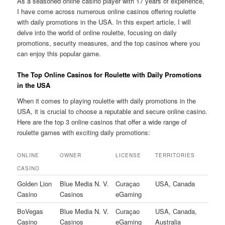
As a seasoned online casino player with 17 years of experience,
I have come across numerous online casinos offering roulette
with daily promotions in the USA. In this expert article, I will
delve into the world of online roulette, focusing on daily
promotions, security measures, and the top casinos where you
can enjoy this popular game.
The Top Online Casinos for Roulette with Daily Promotions
in the USA
When it comes to playing roulette with daily promotions in the
USA, it is crucial to choose a reputable and secure online casino.
Here are the top 3 online casinos that offer a wide range of
roulette games with exciting daily promotions:
ONLINE
OWNER
LICENSE
TERRITORIES
CASINO
Golden Lion
Blue Media N. V.
Curaçao
USA, Canada
Casino
Casinos
eGaming
BoVegas
Blue Media N. V.
Curaçao
USA, Canada,
Casino
Casinos
eGaming
Australia