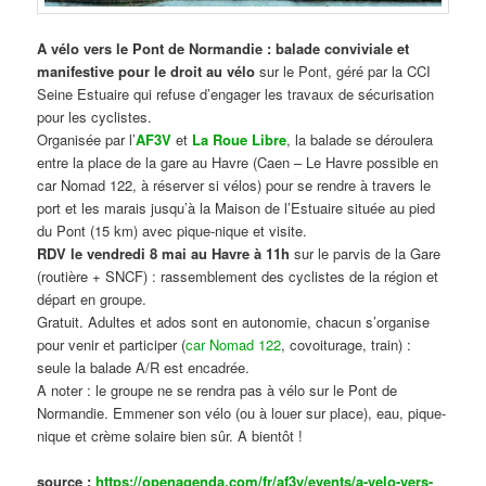
A vélo vers le Pont de Normandie : balade conviviale et
manifestive
pour le droit au vélo
sur le Pont, géré par la CCI
Seine Estuaire qui refuse d’engager les travaux de sécurisation
pour les cyclistes.
Organisée par l’
AF3V
et
La Roue Libre
, la balade se déroulera
entre la place de la gare au Havre (Caen – Le Havre possible en
car Nomad 122, à réserver si vélos) pour se rendre à travers le
port et les marais jusqu’à la Maison de l’Estuaire située au pied
du Pont (15 km) avec pique-nique et visite.
RDV le vendredi 8 mai au Havre à 11h
sur le parvis de la Gare
(routière + SNCF) : rassemblement des cyclistes de la région et
départ en groupe.
Gratuit. Adultes et ados sont en autonomie, chacun s’organise
pour venir et participer (
car Nomad 122
, covoiturage, train) :
seule la balade A/R est encadrée.
A noter : le groupe ne se rendra pas à vélo sur le Pont de
Normandie. Emmener son vélo (ou à louer sur place), eau, pique-
nique et crème solaire bien sûr. A bientôt !
source :
https://openagenda.com/fr/af3v/events/a-velo-vers-