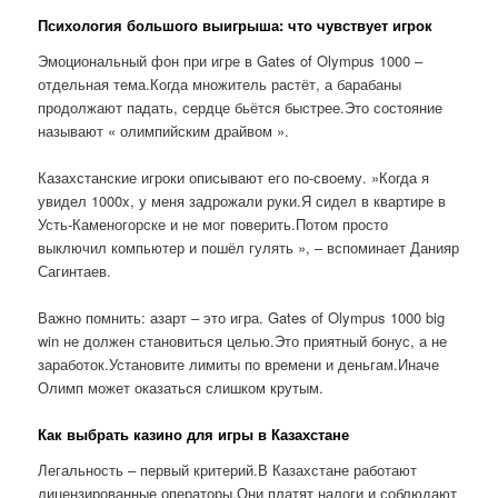
Психология большого выигрыша: что чувствует игрок
Эмоциональный фон при игре в Gates of Olympus 1000 –
отдельная тема.Когда множитель растёт, а барабаны
продолжают падать, сердце бьётся быстрее.Это состояние
называют « олимпийским драйвом ».
Казахстанские игроки описывают его по-своему. »Когда я
увидел 1000x, у меня задрожали руки.Я сидел в квартире в
Усть-Каменогорске и не мог поверить.Потом просто
выключил компьютер и пошёл гулять », – вспоминает Данияр
Сагинтаев.
Важно помнить: азарт – это игра. Gates of Olympus 1000 big
win не должен становиться целью.Это приятный бонус, а не
заработок.Установите лимиты по времени и деньгам.Иначе
Олимп может оказаться слишком крутым.
Как выбрать казино для игры в Казахстане
Легальность – первый критерий.В Казахстане работают
лицензированные операторы.Они платят налоги и соблюдают