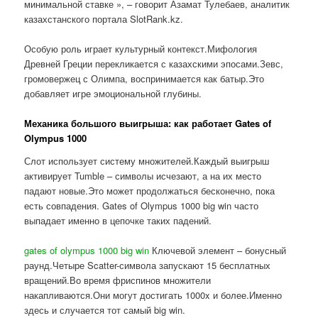
минимальной ставке », – говорит Азамат Тулебаев, аналитик
казахстанского портала SlotRank.kz.
Особую роль играет культурный контекст.Мифология
Древней Греции перекликается с казахскими эпосами.Зевс,
громовержец с Олимпа, воспринимается как батыр.Это
добавляет игре эмоциональной глубины.
Механика большого выигрыша: как работает Gates of
Olympus 1000
Слот использует систему множителей.Каждый выигрыш
активирует Tumble – символы исчезают, а на их место
падают новые.Это может продолжаться бесконечно, пока
есть совпадения. Gates of Olympus 1000 big win часто
выпадает именно в цепочке таких падений.
gates of olympus 1000 big win
Ключевой элемент – бонусный
раунд.Четыре Scatter-символа запускают 15 бесплатных
вращений.Во время фриспинов множители
накапливаются.Они могут достигать 1000x и более.Именно
здесь и случается тот самый big win.