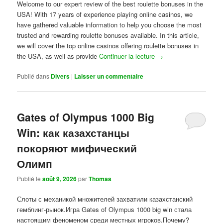
Welcome to our expert review of the best roulette bonuses in the
USA! With 17 years of experience playing online casinos, we
have gathered valuable information to help you choose the most
trusted and rewarding roulette bonuses available. In this article,
we will cover the top online casinos offering roulette bonuses in
the USA, as well as provide
Continuer la lecture
→
Publié dans
Divers
|
Laisser un commentaire
Gates of Olympus 1000 Big
Win: как казахстанцы
покоряют мифический
Олимп
Publié le
août 9, 2026
par
Thomas
Слоты с механикой множителей захватили казахстанский
гемблинг-рынок.Игра Gates of Olympus 1000 big win стала
настоящим феноменом среди местных игроков.Почему?