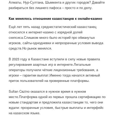
Алматы, Нур-Султана, Шымкента и других городов? Давайте
разбираться без лишнего пафоса – просто и по делу.
Как менялось отношение казахстанцев к онлайн-казино
Ещё лет пять назад среднестатистический казахстанец
относился к интернет-казино с изрядной долей
скепсиса.Слишком много было историй про обманутых
игроков, сайты-однодневки и непрозрачные условия вывода
средств.Но рынок менялся.
В 2023 году в Казахстане вступили в силу новые правила
регулирования азартных игр в интернете.Легальные
операторы получили чёткие лицензионные требования, а
игроки – гарантии выплат.Именно тогда начался активный
приток пользователей на проверенные платформы.
Sultan Cazino оказался в нужное время в нужном
месте.Платформа одной из первых прошла сертификацию по
новым стандартам и предложила казахстанцам то, чего они
ждали: прозрачные условия, быстрые выплаты и интерфейс
на казахском языке.