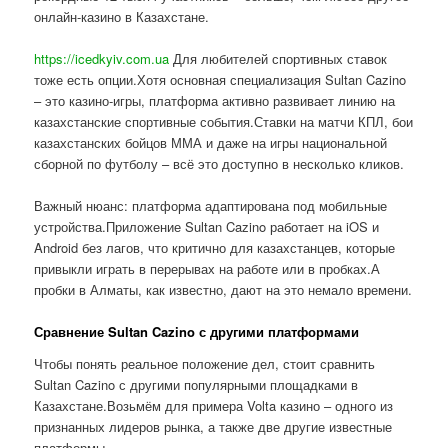
онлайн-казино в Казахстане.
https://icedkyiv.com.ua
Для любителей спортивных ставок
тоже есть опции.Хотя основная специализация Sultan Cazino
– это казино-игры, платформа активно развивает линию на
казахстанские спортивные события.Ставки на матчи КПЛ, бои
казахстанских бойцов ММА и даже на игры национальной
сборной по футболу – всё это доступно в несколько кликов.
Важный нюанс: платформа адаптирована под мобильные
устройства.Приложение Sultan Cazino работает на iOS и
Android без лагов, что критично для казахстанцев, которые
привыкли играть в перерывах на работе или в пробках.А
пробки в Алматы, как известно, дают на это немало времени.
Сравнение Sultan Cazino с другими платформами
Чтобы понять реальное положение дел, стоит сравнить
Sultan Cazino с другими популярными площадками в
Казахстане.Возьмём для примера Volta казино – одного из
признанных лидеров рынка, а также две другие известные
платформы.