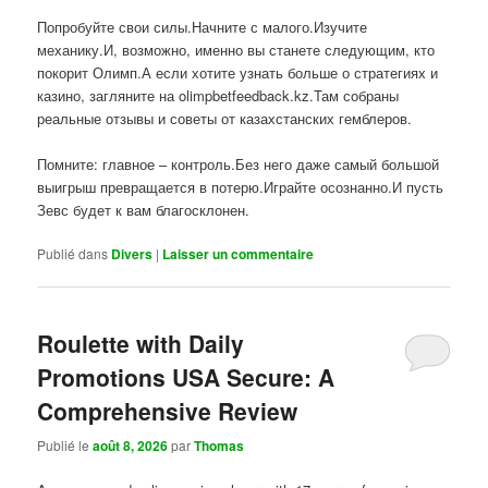
Попробуйте свои силы.Начните с малого.Изучите
механику.И, возможно, именно вы станете следующим, кто
покорит Олимп.А если хотите узнать больше о стратегиях и
казино, загляните на olimpbetfeedback.kz.Там собраны
реальные отзывы и советы от казахстанских гемблеров.
Помните: главное – контроль.Без него даже самый большой
выигрыш превращается в потерю.Играйте осознанно.И пусть
Зевс будет к вам благосклонен.
Publié dans
Divers
|
Laisser un commentaire
Roulette with Daily
Promotions USA Secure: A
Comprehensive Review
Publié le
août 8, 2026
par
Thomas