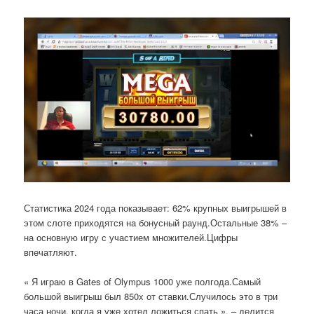
Статистика 2024 года показывает: 62% крупных выигрышей в
этом слоте приходятся на бонусный раунд.Остальные 38% –
на основную игру с участием множителей.Цифры
впечатляют.
« Я играю в Gates of Olympus 1000 уже полгода.Самый
большой выигрыш был 850x от ставки.Случилось это в три
часа ночи, когда я уже хотел ложиться спать », – делится