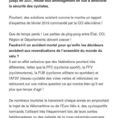
jusqu’en 2031, refuse tout aménagement en vue d’améliorer
la sécurité des cyclistes.
Pourtant, des solutions existent comme le montre un rapport
d’expertise de février 2019 commandé par la CCI elle-même !
Que de temps perdu ! Les parties de ping-pong entre État, CCI,
Région et Départements doivent cesser !
Faudra-t-il un accident mortel pour qu’enfin les décideurs
accèdent aux revendications de l’ensemble du monde du
vélo ?
Il est en effet rarissime que des fédérations pourtant très
différentes, telles que la FFC (cyclisme sportif), la FFV
(cyclotourisme), la FUB (cyclisme utilitaire ou quotidien) et
l’AF3V (réseau cyclable des voies vertes et véloroutes) se
retrouvent sur une même question ce qui montre bien qu’il est
plus que temps d’agir !
De nombreux touristes le traversent chaque année en empruntant
le trajet de la Vélomaritime ou de l’Euro Vélo 4, des cyclosportifs
normands l’utilisent très fréquemment lors de leurs sorties
hebdomadaires ou des salariés de la zone industrialo-portuaire