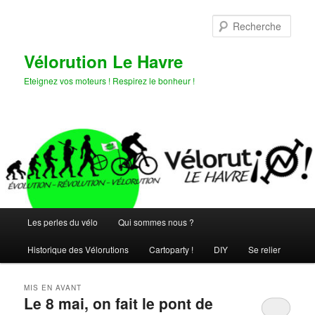
Aller
Aller
au
au
Rech
contenu
contenu
principal
secondaire
Vélorution Le Havre
Eteignez vos moteurs ! Respirez le bonheur !
Menu
Les perles du vélo
Qui sommes nous ?
principal
Historique des Vélorutions
Cartoparty !
DIY
Se relier
MIS EN AVANT
Le 8 mai, on fait le pont de