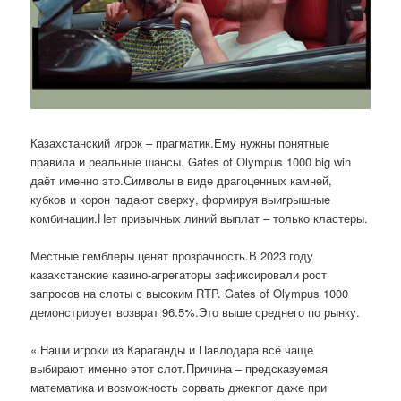
Казахстанский игрок – прагматик.Ему нужны понятные
правила и реальные шансы. Gates of Olympus 1000 big win
даёт именно это.Символы в виде драгоценных камней,
кубков и корон падают сверху, формируя выигрышные
комбинации.Нет привычных линий выплат – только кластеры.
Местные гемблеры ценят прозрачность.В 2023 году
казахстанские казино-агрегаторы зафиксировали рост
запросов на слоты с высоким RTP. Gates of Olympus 1000
демонстрирует возврат 96.5%.Это выше среднего по рынку.
« Наши игроки из Караганды и Павлодара всё чаще
выбирают именно этот слот.Причина – предсказуемая
математика и возможность сорвать джекпот даже при