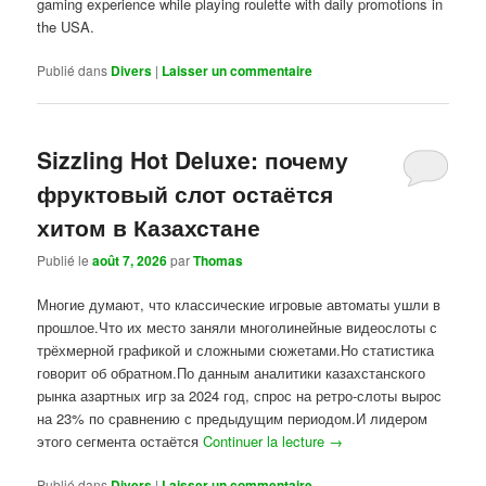
gaming experience while playing roulette with daily promotions in
the USA.
Publié dans
Divers
|
Laisser un commentaire
Sizzling Hot Deluxe: почему
фруктовый слот остаётся
хитом в Казахстане
Publié le
août 7, 2026
par
Thomas
Многие думают, что классические игровые автоматы ушли в
прошлое.Что их место заняли многолинейные видеослоты с
трёхмерной графикой и сложными сюжетами.Но статистика
говорит об обратном.По данным аналитики казахстанского
рынка азартных игр за 2024 год, спрос на ретро-слоты вырос
на 23% по сравнению с предыдущим периодом.И лидером
этого сегмента остаётся
Continuer la lecture
→
Publié dans
Divers
|
Laisser un commentaire