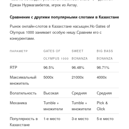
Ержан Нурмагамбетов, игрок из Актау.
Сравнение с другими популярными слотами в Казахстане
Рынок онлайн-слотов в Казахстане насыщен.Но Gates of
Olympus 1000 занимает особую нишу.Сравним его с
конкурентами.
ПАРАМЕТР
GATES OF
SWEET
BIG BASS
OLYMPUS 1000
BONANZA
BONANZA
RTP
96.5%
96.48%
96.71%
Максимальный
5000x
21000x
4000x
множитель
Волатильность
Высокая
Средняя
Средняя
Механика
Tumble +
Tumble +
Pick &
множители
множители
Click
Популярность в
1-е место
3-е место
5-е место
Казахстане