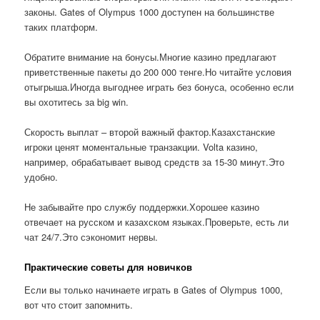
законы. Gates of Olympus 1000 доступен на большинстве
таких платформ.
Обратите внимание на бонусы.Многие казино предлагают
приветственные пакеты до 200 000 тенге.Но читайте условия
отыгрыша.Иногда выгоднее играть без бонуса, особенно если
вы охотитесь за big win.
Скорость выплат – второй важный фактор.Казахстанские
игроки ценят моментальные транзакции. Volta казино,
например, обрабатывает вывод средств за 15-30 минут.Это
удобно.
Не забывайте про службу поддержки.Хорошее казино
отвечает на русском и казахском языках.Проверьте, есть ли
чат 24/7.Это сэкономит нервы.
Практические советы для новичков
Если вы только начинаете играть в Gates of Olympus 1000,
вот что стоит запомнить.