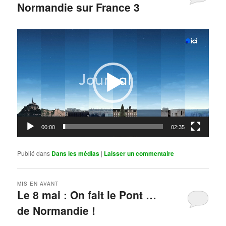
Normandie sur France 3
Publié le
mai 11, 2026
par
Steph
Lecteur
vidéo
00:00
02:35
Publié dans
Dans les médias
|
Laisser un commentaire
MIS EN AVANT
Le 8 mai : On fait le Pont …
de Normandie !