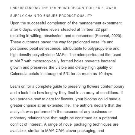
UNDERSTANDING THE TEMPERATURE-CONTROLLED FLOWER
SUPPLY CHAIN TO ENSURE PRODUCT QUALITY
Upon the successful completion of the management experiment
after 6 days, ethylene levels steadied at thirteen.22 ppm,
resulting in wilting, abscission, and senescence (Poonsri, 2020).
These outcomes paved the way for prolonged vase life and
postponed petal senescence, attributable to polypropylene and
high-density polyethylene MAPs. The microperforated film used
in MAP with microscopically formed holes prevents bacterial
growth and preserves the visible and dietary high quality of
Calendula petals in storage at 5°C for as much as 10 days.
Learn on for a complete guide to preserving flowers contemporary
and a look into how lengthy they final in an array of conditions. If
you perceive how to care for flowers, your blooms could have a
greater chance at an extended life. The authors declare that the
analysis was performed in the absence of any business or
monetary relationships that might be construed as a potential
conflict of interest. A range of novel packaging techniques are
available, similar to MAP, CAP, clever packaging, and