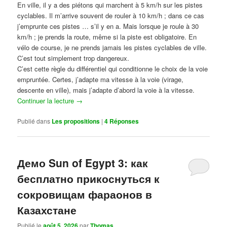
En ville, il y a des piétons qui marchent à 5 km/h sur les pistes
cyclables. Il m’arrive souvent de rouler à 10 km/h ; dans ce cas
j’emprunte ces pistes … s’il y en a. Mais lorsque je roule à 30
km/h ; je prends la route, même si la piste est obligatoire. En
vélo de course, je ne prends jamais les pistes cyclables de ville.
C’est tout simplement trop dangereux.
C’est cette règle du différentiel qui conditionne le choix de la voie
empruntée. Certes, j’adapte ma vitesse à la voie (virage,
descente en ville), mais j’adapte d’abord la voie à la vitesse.
Continuer la lecture
→
Publié dans
Les propositions
|
4
Réponses
Демо Sun of Egypt 3: как
бесплатно прикоснуться к
сокровищам фараонов в
Казахстане
Publié le
août 5, 2026
par
Thomas