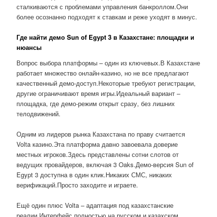
сталкиваются с проблемами управления банкроллом.Они
более осознанно подходят к ставкам и реже уходят в минус.
Где найти демо Sun of Egypt 3 в Казахстане: площадки и
нюансы
Вопрос выбора платформы – один из ключевых.В Казахстане
работает множество онлайн-казино, но не все предлагают
качественный демо-доступ.Некоторые требуют регистрации,
другие ограничивают время игры.Идеальный вариант –
площадка, где демо-режим открыт сразу, без лишних
телодвижений.
Одним из лидеров рынка Казахстана по праву считается
Volta казино.Эта платформа давно завоевала доверие
местных игроков.Здесь представлены сотни слотов от
ведущих провайдеров, включая 3 Oaks.Демо-версия Sun of
Egypt 3 доступна в один клик.Никаких СМС, никаких
верификаций.Просто заходите и играете.
Ещё один плюс Volta – адаптация под казахстанские
реалии.Интерфейс полностью на русском и казахском