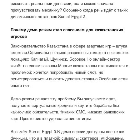
рисковать реальными деньгами, если можно сначала
прочувствовать механику? Особенно когда речь идёт о таких
динамичных слотах, как Sun of Egypt 3.
Почему демо-режим стал спасением для казахстанских
игроков
Законодательство Казахстана в сфере азартных игр – штука
сложная.Официально казино разрешены только в нескольких
локациях: Капчагай, Щучинск, Боровое.Но онлайн-сектор
живёт по своим законам.Многие казахстанцы сталкиваются с
проблемой: хочется попробовать новый слот, но
регистрироваться и вносить депозит страшно.Особенно если
опыта нет.
Демо-режим решает эту проблему.Вы запускаете слот,
получаете виртуальные кредиты и крутите барабаны без
каких-либо обязательств.Никаких СМС, никаких банковских
карт.Просто чистое удовольствие от игры.
Возьмём Sun of Egypt 3.В демо-версии доступны все те же
функции, что и в платной: символы скаттеров, wild-замены,