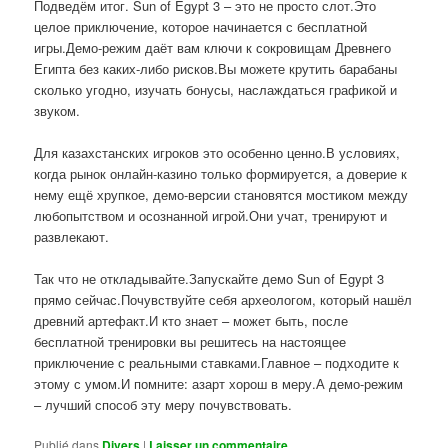
Подведём итог. Sun of Egypt 3 – это не просто слот.Это
целое приключение, которое начинается с бесплатной
игры.Демо-режим даёт вам ключи к сокровищам Древнего
Египта без каких-либо рисков.Вы можете крутить барабаны
сколько угодно, изучать бонусы, наслаждаться графикой и
звуком.
Для казахстанских игроков это особенно ценно.В условиях,
когда рынок онлайн-казино только формируется, а доверие к
нему ещё хрупкое, демо-версии становятся мостиком между
любопытством и осознанной игрой.Они учат, тренируют и
развлекают.
Так что не откладывайте.Запускайте демо Sun of Egypt 3
прямо сейчас.Почувствуйте себя археологом, который нашёл
древний артефакт.И кто знает – может быть, после
бесплатной тренировки вы решитесь на настоящее
приключение с реальными ставками.Главное – подходите к
этому с умом.И помните: азарт хорош в меру.А демо-режим
– лучший способ эту меру почувствовать.
Publié dans
Divers
|
Laisser un commentaire