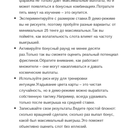
фараона не только даёт максимальные выплаты, но и
может появляться в бонусных комбинациях.Потратьте
пять минут на изучение – это окупится.
Экспериментируйте с размером ставки.В демо-режиме
вы не рискуете, поэтому пробуйте разные варианты: от
минимальных 25 тенге до максимальных.Так вы
поймёте, как волатильность слота влияет на частоту
выигрышей.
Активируйте бонусный раунд не менее десяти
раз.Только так вы сможете оценить реальный потенциал
фриспинов.Обратите внимание, как работают
множители – они могут накапливаться и давать
космические выплаты.
Используйте риск-игру для тренировки
интуиции.Угадывание цвета карты – это чистая
случайность, но в демо-режиме можно выработать
собственную тактику.Например, всегда удваивать
только после выигрыша на средней ставке.
Записывайте свои результаты.Ведите простой блокнот:
сколько вращений сделали, сколько раз выпал бонус,
какой был максимальный выигрыш.Это поможет
объективно оценить слот без иллюзий.