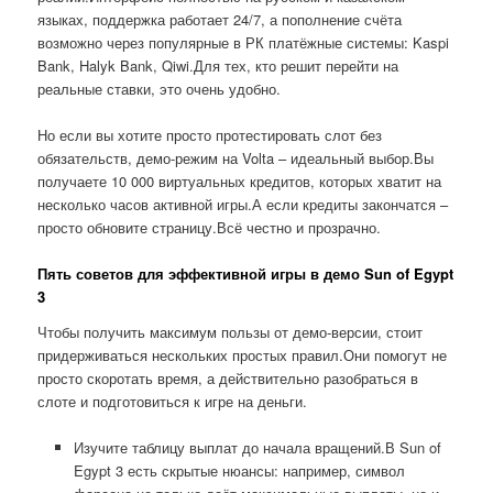
языках, поддержка работает 24/7, а пополнение счёта
возможно через популярные в РК платёжные системы: Kaspi
Bank, Halyk Bank, Qiwi.Для тех, кто решит перейти на
реальные ставки, это очень удобно.
Но если вы хотите просто протестировать слот без
обязательств, демо-режим на Volta – идеальный выбор.Вы
получаете 10 000 виртуальных кредитов, которых хватит на
несколько часов активной игры.А если кредиты закончатся –
просто обновите страницу.Всё честно и прозрачно.
Пять советов для эффективной игры в демо Sun of Egypt
3
Чтобы получить максимум пользы от демо-версии, стоит
придерживаться нескольких простых правил.Они помогут не
просто скоротать время, а действительно разобраться в
слоте и подготовиться к игре на деньги.
Изучите таблицу выплат до начала вращений.В Sun of
Egypt 3 есть скрытые нюансы: например, символ