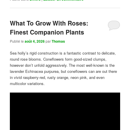
What To Grow With Roses:
Finest Companion Plants
Publié le
août 4, 2026
par
Thomas
Sea holly’s rigid construction is a fantastic contrast to delicate,
round rose blooms. Coneflowers form good-sized clumps,
however don’t unfold aggressively. The most well-known is the
lavender Echinacea purpurea, but coneflowers can are out there
in vivid raspberry-red, rusty orange, neon pink, and even
multicolor variations.