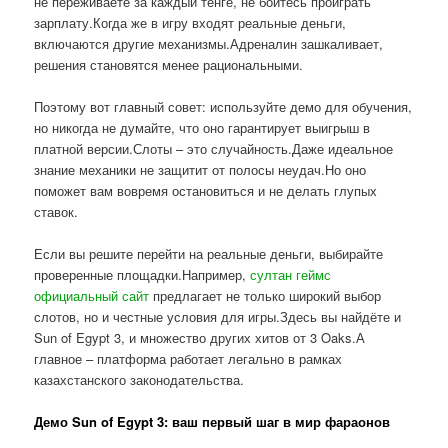
не переживаете за каждый тенге, не боитесь проиграть
зарплату.Когда же в игру входят реальные деньги,
включаются другие механизмы.Адреналин зашкаливает,
решения становятся менее рациональными.
Поэтому вот главный совет: используйте демо для обучения,
но никогда не думайте, что оно гарантирует выигрыш в
платной версии.Слоты – это случайность.Даже идеальное
знание механики не защитит от полосы неудач.Но оно
поможет вам вовремя остановиться и не делать глупых
ставок.
Если вы решите перейти на реальные деньги, выбирайте
проверенные площадки.Например,
султан геймс
официальный сайт
предлагает не только широкий выбор
слотов, но и честные условия для игры.Здесь вы найдёте и
Sun of Egypt 3, и множество других хитов от 3 Oaks.А
главное – платформа работает легально в рамках
казахстанского законодательства.
Демо Sun of Egypt 3: ваш первый шаг в мир фараонов