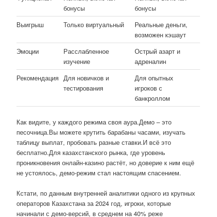
бонусы
бонусы
Выигрыш
Только виртуальный
Реальные деньги,
возможен кэшаут
Эмоции
Расслабленное
Острый азарт и
изучение
адреналин
Рекомендация
Для новичков и
Для опытных
тестирования
игроков с
банкроллом
Как видите, у каждого режима своя аура.Демо – это
песочница.Вы можете крутить барабаны часами, изучать
таблицу выплат, пробовать разные ставки.И всё это
бесплатно.Для казахстанского рынка, где уровень
проникновения онлайн-казино растёт, но доверие к ним ещё
не устоялось, демо-режим стал настоящим спасением.
Кстати, по данным внутренней аналитики одного из крупных
операторов Казахстана за 2024 год, игроки, которые
начинали с демо-версий, в среднем на 40% реже