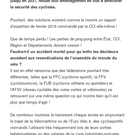
jusqu’en 2031, refuse tout aménagement en vue d’améliorer
la sécurité des cyclistes.
Pourtant, des solutions existent comme le montre un rapport
d’expertise de février 2019 commandé par la CCI elle-même !
Que de temps perdu ! Les parties de ping-pong entre État, CCI,
Région et Départements doivent cesser !
Faudra-t-il un accident mortel pour qu’enfin les décideurs
accèdent aux revendications de l’ensemble du monde du
vélo ?
Il est en effet rarissime que des fédérations pourtant très
différentes, telles que la FFC (cyclisme sportif), la FFV
(cyclotourisme), la FUB (cyclisme utilitaire ou quotidien) et
l’AF3V (réseau cyclable des voies vertes et véloroutes) se
retrouvent sur une même question ce qui montre bien qu’il est
plus que temps d’agir !
De nombreux touristes le traversent chaque année en empruntant
le trajet de la Vélomaritime ou de l’Euro Vélo 4, des cyclosportifs
normands l’utilisent très fréquemment lors de leurs sorties
hebdomadaires ou des salariés de la zone industrialo-portuaire