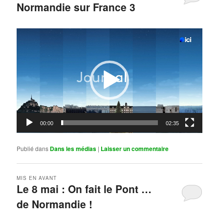
Normandie sur France 3
Publié le
mai 11, 2026
par
Steph
Lecteur
vidéo
00:00
02:35
Publié dans
Dans les médias
|
Laisser un commentaire
MIS EN AVANT
Le 8 mai : On fait le Pont …
de Normandie !