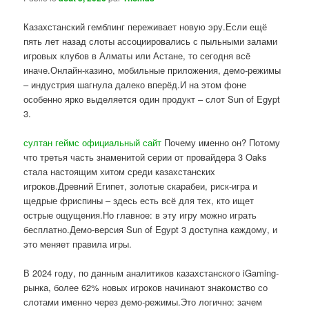
Казахстанский гемблинг переживает новую эру.Если ещё
пять лет назад слоты ассоциировались с пыльными залами
игровых клубов в Алматы или Астане, то сегодня всё
иначе.Онлайн-казино, мобильные приложения, демо-режимы
– индустрия шагнула далеко вперёд.И на этом фоне
особенно ярко выделяется один продукт – слот Sun of Egypt
3.
султан геймс официальный сайт
Почему именно он? Потому
что третья часть знаменитой серии от провайдера 3 Oaks
стала настоящим хитом среди казахстанских
игроков.Древний Египет, золотые скарабеи, риск-игра и
щедрые фриспины – здесь есть всё для тех, кто ищет
острые ощущения.Но главное: в эту игру можно играть
бесплатно.Демо-версия Sun of Egypt 3 доступна каждому, и
это меняет правила игры.
В 2024 году, по данным аналитиков казахстанского iGaming-
рынка, более 62% новых игроков начинают знакомство со
слотами именно через демо-режимы.Это логично: зачем