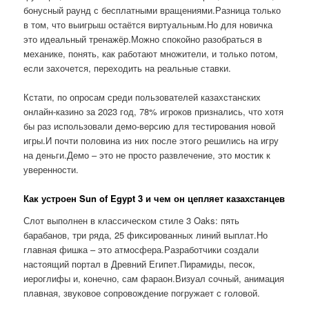
бонусный раунд с бесплатными вращениями.Разница только
в том, что выигрыш остаётся виртуальным.Но для новичка
это идеальный тренажёр.Можно спокойно разобраться в
механике, понять, как работают множители, и только потом,
если захочется, переходить на реальные ставки.
Кстати, по опросам среди пользователей казахстанских
онлайн-казино за 2023 год, 78% игроков признались, что хотя
бы раз использовали демо-версию для тестирования новой
игры.И почти половина из них после этого решились на игру
на деньги.Демо – это не просто развлечение, это мостик к
уверенности.
Как устроен Sun of Egypt 3 и чем он цепляет казахстанцев
Слот выполнен в классическом стиле 3 Oaks: пять
барабанов, три ряда, 25 фиксированных линий выплат.Но
главная фишка – это атмосфера.Разработчики создали
настоящий портал в Древний Египет.Пирамиды, песок,
иероглифы и, конечно, сам фараон.Визуал сочный, анимация
плавная, звуковое сопровождение погружает с головой.