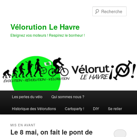
Aller
Aller
au
au
Rech
contenu
contenu
principal
secondaire
Vélorution Le Havre
Eteignez vos moteurs ! Respirez le bonheur !
Menu
Les perles du vélo
Qui sommes nous ?
principal
Historique des Vélorutions
Cartoparty !
DIY
Se relier
MIS EN AVANT
Le 8 mai, on fait le pont de