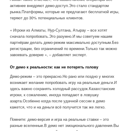
активнее внедряют демо-доступ.Это стало стандартом
рынка.Платформы, которые не предлагают бесплатной игры,
теряют до 30% потенциальных клиентов.
« Игроки из Алматы, Нур-Султана, Атырау – все хотят
сначала попробовать.Это разумно.И мы советуем нашим
партнёрам делать демо-режим максимально доступным.Без
регистрации, без ограничений по времени.Только так можно
завоевать доверие », – добавляет эксперт.
От демо к реальности: как не потерять голову
Демо-режим – это прекрасно.Но рано или поздно у многих
возникает желание попробовать игру на реальные деньги.И
здесь важно сохранять холодный рассудок.Казахстанские
игроки, к сожалению, иногда попадают в ловушку
азарта.Особенно когда после удачной сессии в демо
кажется, что и на деньги всё получится так же легко.
Помните: демо-версия и игра на реальные ставки – это
разные вселенные.В демо нет эмоционального давления.Вы