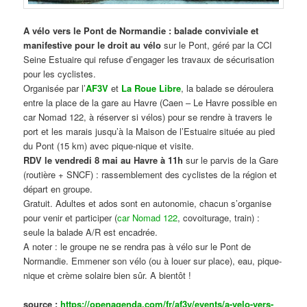
A vélo vers le Pont de Normandie : balade conviviale et
manifestive
pour le droit au vélo
sur le Pont, géré par la CCI
Seine Estuaire qui refuse d’engager les travaux de sécurisation
pour les cyclistes.
Organisée par l’
AF3V
et
La Roue Libre
, la balade se déroulera
entre la place de la gare au Havre (Caen – Le Havre possible en
car Nomad 122, à réserver si vélos) pour se rendre à travers le
port et les marais jusqu’à la Maison de l’Estuaire située au pied
du Pont (15 km) avec pique-nique et visite.
RDV le vendredi 8 mai au Havre à 11h
sur le parvis de la Gare
(routière + SNCF) : rassemblement des cyclistes de la région et
départ en groupe.
Gratuit. Adultes et ados sont en autonomie, chacun s’organise
pour venir et participer (
car Nomad 122
, covoiturage, train) :
seule la balade A/R est encadrée.
A noter : le groupe ne se rendra pas à vélo sur le Pont de
Normandie. Emmener son vélo (ou à louer sur place), eau, pique-
nique et crème solaire bien sûr. A bientôt !
source :
https://openagenda.com/fr/af3v/events/a-velo-vers-