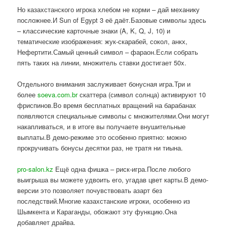
Но казахстанского игрока хлебом не корми – дай механику
посложнее.И Sun of Egypt 3 её даёт.Базовые символы здесь
– классические карточные знаки (A, K, Q, J, 10) и
тематические изображения: жук-скарабей, сокол, анкх,
Нефертити.Самый ценный символ – фараон.Если собрать
пять таких на линии, множитель ставки достигает 50x.
Отдельного внимания заслуживает бонусная игра.Три и
более
soeva.com.br
скаттера (символ солнца) активируют 10
фриспинов.Во время бесплатных вращений на барабанах
появляются специальные символы с множителями.Они могут
накапливаться, и в итоге вы получаете внушительные
выплаты.В демо-режиме это особенно приятно: можно
прокручивать бонусы десятки раз, не тратя ни тиына.
pro-salon.kz
Ещё одна фишка – риск-игра.После любого
выигрыша вы можете удвоить его, угадав цвет карты.В демо-
версии это позволяет почувствовать азарт без
последствий.Многие казахстанские игроки, особенно из
Шымкента и Караганды, обожают эту функцию.Она
добавляет драйва.