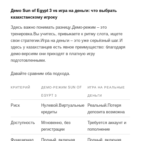
Демо Sun of Egypt 3 vs игра на деньги: что выбрать
казахстанскому игроку
Здесь важно понимать разницу.Демо-режим – это
тренировка.Вы учитесь, привыкаете к ритму слота, ищете
свои стратегии.Игра на деньги – это уже серьёзный шаг.И
здесь у казахстанцев есть явное преимущество: благодаря
демо-версиям они приходят в платную игру
подготовленными.
Давайте сравним оба подхода.
КРИТЕРИЙ
ДЕМО-РЕЖИМ SUN OF
ИГРА НА РЕАЛЬНЫЕ
EGYPT 3
ДЕНЬГИ
Риск
Нулевой.Виртуальные
Реальный.Потеря
кредиты
депозита возможна
Доступность
Мгновенно, без
Требуется аккаунт и
регистрации
пополнение
Функционал
Полный, включая
Полный, включая