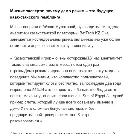
Мнение эксперта: почему демо-режим – это будущее
казахстанского гемблинга
Мы поговорили с Айжан Муратовой, руководителем отдела
аналитики казахстанской платформы BetTech KZ.Она
занимается исследованием рынка онлайн-казино уже более
семи лет и хорошо знает местную специфику.
« Казахстанский игрок – очень осторожный.У нас менталитет
такой: сначала семь раз отмерь, потом один раз
отрежь.Демо-режимы идеально вписываются в эту модель
поведения.Мы видим, что количество пользователей,
которые тестируют слоты бесплатно, за последние два года
выросло на 55%.И это не просто любопытство.Люди хотят
понять механику, оценить свои шансы. Sun of Egypt 3 – яркий
пример слота, который лучше всего осваивать именно в
демо.У него сложная бонусная система, и без
предварительной тренировки можно быстро
разочароваться ».
Айжан также отмечает, что казахстанские операторы всё