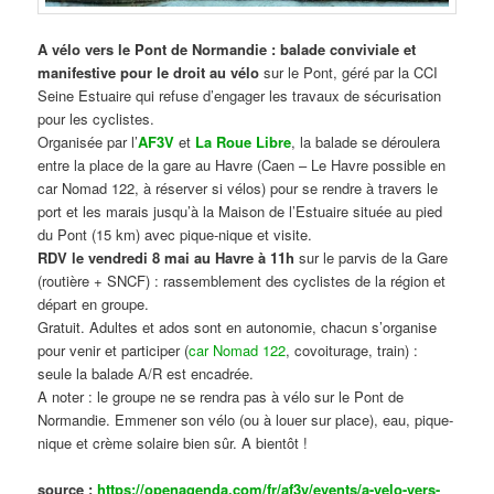
A vélo vers le Pont de Normandie : balade conviviale et
manifestive
pour le droit au vélo
sur le Pont, géré par la CCI
Seine Estuaire qui refuse d’engager les travaux de sécurisation
pour les cyclistes.
Organisée par l’
AF3V
et
La Roue Libre
, la balade se déroulera
entre la place de la gare au Havre (Caen – Le Havre possible en
car Nomad 122, à réserver si vélos) pour se rendre à travers le
port et les marais jusqu’à la Maison de l’Estuaire située au pied
du Pont (15 km) avec pique-nique et visite.
RDV le vendredi 8 mai au Havre à 11h
sur le parvis de la Gare
(routière + SNCF) : rassemblement des cyclistes de la région et
départ en groupe.
Gratuit. Adultes et ados sont en autonomie, chacun s’organise
pour venir et participer (
car Nomad 122
, covoiturage, train) :
seule la balade A/R est encadrée.
A noter : le groupe ne se rendra pas à vélo sur le Pont de
Normandie. Emmener son vélo (ou à louer sur place), eau, pique-
nique et crème solaire bien sûr. A bientôt !
source :
https://openagenda.com/fr/af3v/events/a-velo-vers-