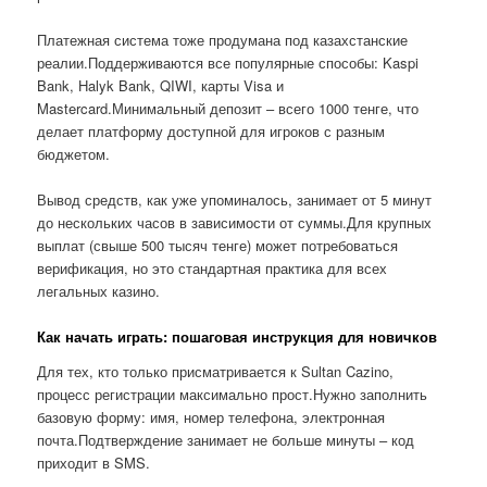
Платежная система тоже продумана под казахстанские
реалии.Поддерживаются все популярные способы: Kaspi
Bank, Halyk Bank, QIWI, карты Visa и
Mastercard.Минимальный депозит – всего 1000 тенге, что
делает платформу доступной для игроков с разным
бюджетом.
Вывод средств, как уже упоминалось, занимает от 5 минут
до нескольких часов в зависимости от суммы.Для крупных
выплат (свыше 500 тысяч тенге) может потребоваться
верификация, но это стандартная практика для всех
легальных казино.
Как начать играть: пошаговая инструкция для новичков
Для тех, кто только присматривается к Sultan Cazino,
процесс регистрации максимально прост.Нужно заполнить
базовую форму: имя, номер телефона, электронная
почта.Подтверждение занимает не больше минуты – код
приходит в SMS.