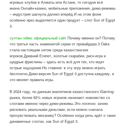
игровых клубов в Алматы или Астане, то сегодня всё
иначе.Онлайн-казино, мобильные приложения, демо-режимы
– индустрия шагнула далеко вперёд.И на этом фоне
особенно ярко выделяется один продукт – слот Sun of Egypt
3.
султан геймс официальный сайт
Почему именно он? Потому
что третья часть знаменитой серии от провайдера 3 Oaks
стала настоящим хитом среди казахстанских
игроков.Древний Египет, золотые скарабеи, риск-игра и
щедрые фриспины – здесь есть всё для тех, кто ищет
острые ощущения.Но главное: в эту игру можно играть
бесплатно.Демо-версия Sun of Egypt 3 доступна каждому, и
это меняет правила игры.
В 2024 году, по данным аналитиков казахстанского iGaming-
рынка, более 62% новых игроков начинают знакомство со
слотами именно через демо-режимы.Это логично: зачем
рисковать реальными деньгами, если можно сначала
прочувствовать механику? Особенно когда речь идёт о таких
динамичных слотах, как Sun of Egypt 3.