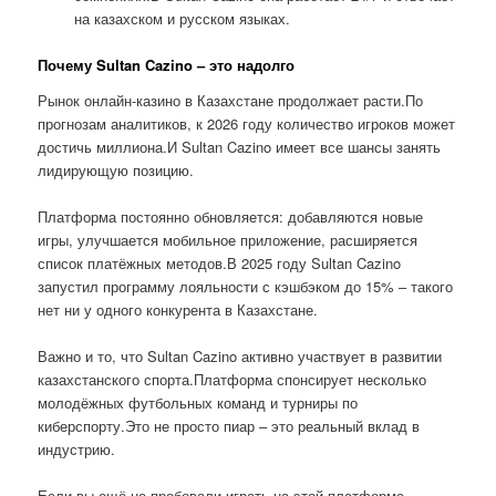
на казахском и русском языках.
Почему Sultan Cazino – это надолго
Рынок онлайн-казино в Казахстане продолжает расти.По
прогнозам аналитиков, к 2026 году количество игроков может
достичь миллиона.И Sultan Cazino имеет все шансы занять
лидирующую позицию.
Платформа постоянно обновляется: добавляются новые
игры, улучшается мобильное приложение, расширяется
список платёжных методов.В 2025 году Sultan Cazino
запустил программу лояльности с кэшбэком до 15% – такого
нет ни у одного конкурента в Казахстане.
Важно и то, что Sultan Cazino активно участвует в развитии
казахстанского спорта.Платформа спонсирует несколько
молодёжных футбольных команд и турниры по
киберспорту.Это не просто пиар – это реальный вклад в
индустрию.
Если вы ещё не пробовали играть на этой платформе,