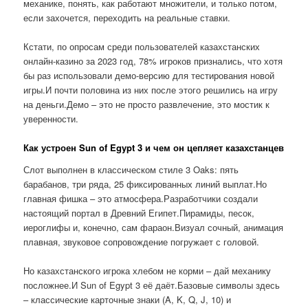
механике, понять, как работают множители, и только потом,
если захочется, переходить на реальные ставки.
Кстати, по опросам среди пользователей казахстанских
онлайн-казино за 2023 год, 78% игроков признались, что хотя
бы раз использовали демо-версию для тестирования новой
игры.И почти половина из них после этого решились на игру
на деньги.Демо – это не просто развлечение, это мостик к
уверенности.
Как устроен Sun of Egypt 3 и чем он цепляет казахстанцев
Слот выполнен в классическом стиле 3 Oaks: пять
барабанов, три ряда, 25 фиксированных линий выплат.Но
главная фишка – это атмосфера.Разработчики создали
настоящий портал в Древний Египет.Пирамиды, песок,
иероглифы и, конечно, сам фараон.Визуал сочный, анимация
плавная, звуковое сопровождение погружает с головой.
Но казахстанского игрока хлебом не корми – дай механику
посложнее.И Sun of Egypt 3 её даёт.Базовые символы здесь
– классические карточные знаки (A, K, Q, J, 10) и