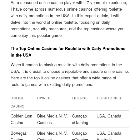
As a seasoned online casino player with 17 years of experience,
I have come across numerous online casinos offering roulette
with daily promotions in the USA. In this expert article, I will
delve into the world of online roulette, focusing on daily
promotions, security measures, and the top casinos where you
can enjoy this popular game.
The Top Online Casinos for Roulette with Daily Promotions
in the USA
When it comes to playing roulette with daily promotions in the
USA, it is crucial to choose a reputable and secure online casino.
Here are the top 3 online casinos that offer a wide range of
roulette games with exciting daily promotions:
ONLINE
OWNER
LICENSE
TERRITORIES
CASINO
Golden Lion
Blue Media N. V.
Curaçao
USA, Canada
Casino
Casinos
eGaming
BoVegas
Blue Media N. V.
Curaçao
USA, Canada,
Casino
Casinos
eGaming
Australia