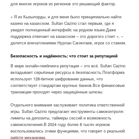
для многих игроков из регионов это решающий фактор.
« Я из Кызылорды, и для меня было принципиально найти
казино на казахском. Sultan Cazino стал первым, где я
увидел полноценный интерфейс на родном языке.Даже
поддержка отвечает на казахском – это дорогого стоит », –
делится впечатлениями Нурлан Сагинтаев, игрок со стажем.
Безопасность и надёжность: что стоит за репутацией
В мире онлайн-гемблинга репутация – это всё. Sultan Cazino
вкладывает серьёзные ресурсы в безопасность.Платформа
использует 128-битное шифрование данных, что
соответствует стандартам крупных банков.Все финансовые
транзакции проходят через защищённые шлюзы.
Отдельного внимания заслуживает политика ответственной
игры. Sultan Cazino предлагает инструменты самоконтроля:
лимиты на депозиты, таймеры сессий и возможность
самоисключения.В 2024 году более 8 тысяч игроков
воспользовались этими функциями, что говорит о реальной
работе механизма.