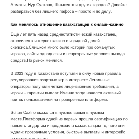
Алматы, Нур-Султана, Шымкента и других городов? Давайте
разбираться без лишнего пафоса – просто и по делу.
Как менялось отношение казахстанцев к онлайн-казино
Ещё лет пять назад среднестатистический казахстанец
относился к интернет-казино с изрядной долей
скепсиса.Слишком много было историй про обманутых
игроков, сайты-однодневки и непрозрачные условия вывода
средств.Но рынок менялся.
В 2023 году в Казахстане вступили в силу новые правила
регулирования азартных игр в интернете.Легальные
операторы получили чёткие лицензионные требования, а
игроки – гарантии выплат.Именно тогда начался активный
приток пользователей на проверенные платформы.
Sultan Cazino оказался в нужное время в нужном
месте.Платформа одной из первых прошла сертификацию по
новым стандартам и предложила казахстанцам то, чего они
ждали: прозрачные условия, быстрые выплаты и интерфейс
на казахском языке.