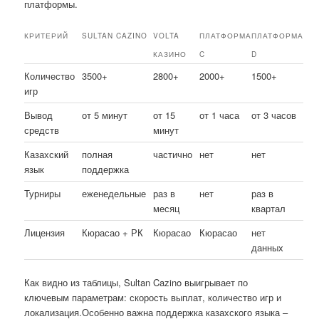
платформы.
КРИТЕРИЙ
SULTAN CAZINO
VOLTA
ПЛАТФОРМА
ПЛАТФОРМА
КАЗИНО
C
D
Количество
3500+
2800+
2000+
1500+
игр
Вывод
от 5 минут
от 15
от 1 часа
от 3 часов
средств
минут
Казахский
полная
частично
нет
нет
язык
поддержка
Турниры
еженедельные
раз в
нет
раз в
месяц
квартал
Лицензия
Кюрасао + РК
Кюрасао
Кюрасао
нет
данных
Как видно из таблицы, Sultan Cazino выигрывает по
ключевым параметрам: скорость выплат, количество игр и
локализация.Особенно важна поддержка казахского языка –