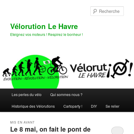
Aller
Aller
au
au
Rech
contenu
contenu
principal
secondaire
Vélorution Le Havre
Eteignez vos moteurs ! Respirez le bonheur !
Menu
Les perles du vélo
Qui sommes nous ?
principal
Historique des Vélorutions
Cartoparty !
DIY
Se relier
MIS EN AVANT
Le 8 mai, on fait le pont de