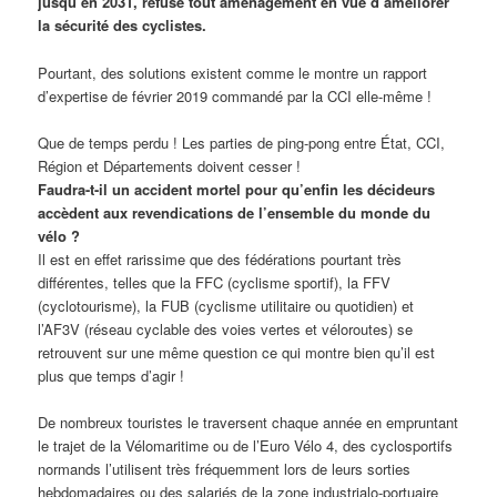
jusqu’en 2031, refuse tout aménagement en vue d’améliorer
la sécurité des cyclistes.
Pourtant, des solutions existent comme le montre un rapport
d’expertise de février 2019 commandé par la CCI elle-même !
Que de temps perdu ! Les parties de ping-pong entre État, CCI,
Région et Départements doivent cesser !
Faudra-t-il un accident mortel pour qu’enfin les décideurs
accèdent aux revendications de l’ensemble du monde du
vélo ?
Il est en effet rarissime que des fédérations pourtant très
différentes, telles que la FFC (cyclisme sportif), la FFV
(cyclotourisme), la FUB (cyclisme utilitaire ou quotidien) et
l’AF3V (réseau cyclable des voies vertes et véloroutes) se
retrouvent sur une même question ce qui montre bien qu’il est
plus que temps d’agir !
De nombreux touristes le traversent chaque année en empruntant
le trajet de la Vélomaritime ou de l’Euro Vélo 4, des cyclosportifs
normands l’utilisent très fréquemment lors de leurs sorties
hebdomadaires ou des salariés de la zone industrialo-portuaire