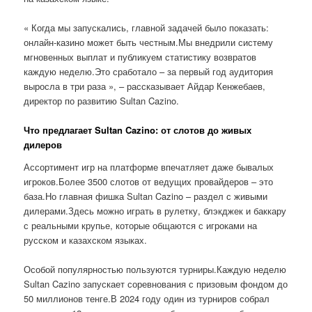
« Когда мы запускались, главной задачей было показать:
онлайн-казино может быть честным.Мы внедрили систему
мгновенных выплат и публикуем статистику возвратов
каждую неделю.Это сработало – за первый год аудитория
выросла в три раза », – рассказывает Айдар Кенжебаев,
директор по развитию Sultan Cazino.
Что предлагает Sultan Cazino: от слотов до живых
дилеров
Ассортимент игр на платформе впечатляет даже бывалых
игроков.Более 3500 слотов от ведущих провайдеров – это
база.Но главная фишка Sultan Cazino – раздел с живыми
дилерами.Здесь можно играть в рулетку, блэкджек и баккару
с реальными крупье, которые общаются с игроками на
русском и казахском языках.
Особой популярностью пользуются турниры.Каждую неделю
Sultan Cazino запускает соревнования с призовым фондом до
50 миллионов тенге.В 2024 году один из турниров собрал