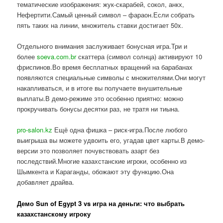
тематические изображения: жук-скарабей, сокол, анкх,
Нефертити.Самый ценный символ – фараон.Если собрать
пять таких на линии, множитель ставки достигает 50x.
Отдельного внимания заслуживает бонусная игра.Три и
более
soeva.com.br
скаттера (символ солнца) активируют 10
фриспинов.Во время бесплатных вращений на барабанах
появляются специальные символы с множителями.Они могут
накапливаться, и в итоге вы получаете внушительные
выплаты.В демо-режиме это особенно приятно: можно
прокручивать бонусы десятки раз, не тратя ни тиына.
pro-salon.kz
Ещё одна фишка – риск-игра.После любого
выигрыша вы можете удвоить его, угадав цвет карты.В демо-
версии это позволяет почувствовать азарт без
последствий.Многие казахстанские игроки, особенно из
Шымкента и Караганды, обожают эту функцию.Она
добавляет драйва.
Демо Sun of Egypt 3 vs игра на деньги: что выбрать
казахстанскому игроку