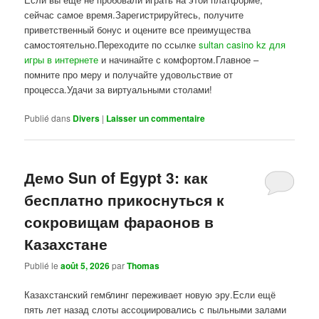
сейчас самое время.Зарегистрируйтесь, получите
приветственный бонус и оцените все преимущества
самостоятельно.Переходите по ссылке
sultan casino kz для
игры в интернете
и начинайте с комфортом.Главное –
помните про меру и получайте удовольствие от
процесса.Удачи за виртуальными столами!
Publié dans
Divers
|
Laisser un commentaire
Демо Sun of Egypt 3: как
бесплатно прикоснуться к
сокровищам фараонов в
Казахстане
Publié le
août 5, 2026
par
Thomas
Казахстанский гемблинг переживает новую эру.Если ещё
пять лет назад слоты ассоциировались с пыльными залами