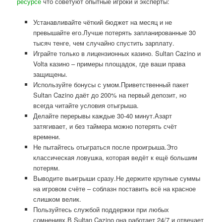
ресурсе
что советуют опытные игроки и эксперты:
Устанавливайте чёткий бюджет на месяц и не
превышайте его.Лучше потерять запланированные 30
тысяч тенге, чем случайно спустить зарплату.
Играйте только в лицензионных казино. Sultan Cazino и
Volta казино – примеры площадок, где ваши права
защищены.
Используйте бонусы с умом.Приветственный пакет
Sultan Cazino даёт до 200% на первый депозит, но
всегда читайте условия отыгрыша.
Делайте перерывы каждые 30-40 минут.Азарт
затягивает, и без таймера можно потерять счёт
времени.
Не пытайтесь отыграться после проигрыша.Это
классическая ловушка, которая ведёт к ещё большим
потерям.
Выводите выигрыши сразу.Не держите крупные суммы
на игровом счёте – соблазн поставить всё на красное
слишком велик.
Пользуйтесь службой поддержки при любых
сомнениях.В Sultan Cazino она работает 24/7 и отвечает