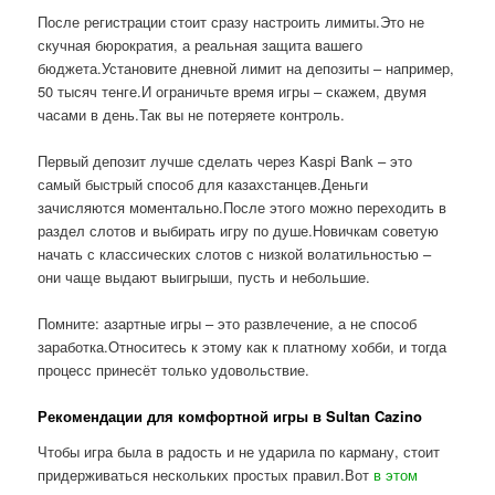
После регистрации стоит сразу настроить лимиты.Это не
скучная бюрократия, а реальная защита вашего
бюджета.Установите дневной лимит на депозиты – например,
50 тысяч тенге.И ограничьте время игры – скажем, двумя
часами в день.Так вы не потеряете контроль.
Первый депозит лучше сделать через Kaspi Bank – это
самый быстрый способ для казахстанцев.Деньги
зачисляются моментально.После этого можно переходить в
раздел слотов и выбирать игру по душе.Новичкам советую
начать с классических слотов с низкой волатильностью –
они чаще выдают выигрыши, пусть и небольшие.
Помните: азартные игры – это развлечение, а не способ
заработка.Относитесь к этому как к платному хобби, и тогда
процесс принесёт только удовольствие.
Рекомендации для комфортной игры в Sultan Cazino
Чтобы игра была в радость и не ударила по карману, стоит
придерживаться нескольких простых правил.Вот
в этом