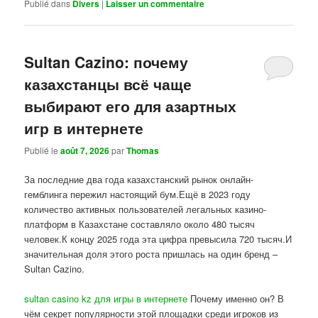
Publié dans
Divers
|
Laisser un commentaire
Sultan Cazino: почему
казахстанцы всё чаще
выбирают его для азартных
игр в интернете
Publié le
août 7, 2026
par
Thomas
За последние два года казахстанский рынок онлайн-
гемблинга пережил настоящий бум.Ещё в 2023 году
количество активных пользователей легальных казино-
платформ в Казахстане составляло около 480 тысяч
человек.К концу 2025 года эта цифра превысила 720 тысяч.И
значительная доля этого роста пришлась на один бренд –
Sultan Cazino.
sultan casino kz для игры в интернете
Почему именно он? В
чём секрет популярности этой площадки среди игроков из