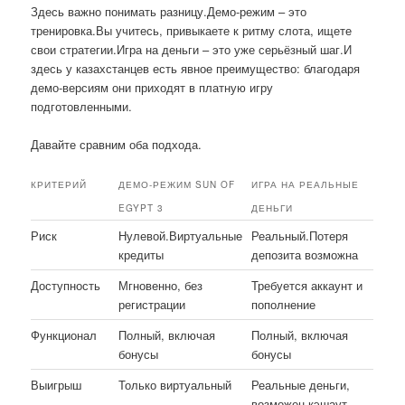
Здесь важно понимать разницу.Демо-режим – это
тренировка.Вы учитесь, привыкаете к ритму слота, ищете
свои стратегии.Игра на деньги – это уже серьёзный шаг.И
здесь у казахстанцев есть явное преимущество: благодаря
демо-версиям они приходят в платную игру
подготовленными.
Давайте сравним оба подхода.
КРИТЕРИЙ
ДЕМО-РЕЖИМ SUN OF
ИГРА НА РЕАЛЬНЫЕ
EGYPT 3
ДЕНЬГИ
Риск
Нулевой.Виртуальные
Реальный.Потеря
кредиты
депозита возможна
Доступность
Мгновенно, без
Требуется аккаунт и
регистрации
пополнение
Функционал
Полный, включая
Полный, включая
бонусы
бонусы
Выигрыш
Только виртуальный
Реальные деньги,
возможен кэшаут