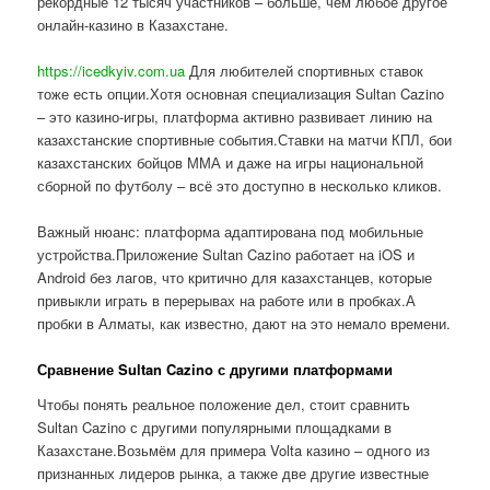
рекордные 12 тысяч участников – больше, чем любое другое
онлайн-казино в Казахстане.
https://icedkyiv.com.ua
Для любителей спортивных ставок
тоже есть опции.Хотя основная специализация Sultan Cazino
– это казино-игры, платформа активно развивает линию на
казахстанские спортивные события.Ставки на матчи КПЛ, бои
казахстанских бойцов ММА и даже на игры национальной
сборной по футболу – всё это доступно в несколько кликов.
Важный нюанс: платформа адаптирована под мобильные
устройства.Приложение Sultan Cazino работает на iOS и
Android без лагов, что критично для казахстанцев, которые
привыкли играть в перерывах на работе или в пробках.А
пробки в Алматы, как известно, дают на это немало времени.
Сравнение Sultan Cazino с другими платформами
Чтобы понять реальное положение дел, стоит сравнить
Sultan Cazino с другими популярными площадками в
Казахстане.Возьмём для примера Volta казино – одного из
признанных лидеров рынка, а также две другие известные