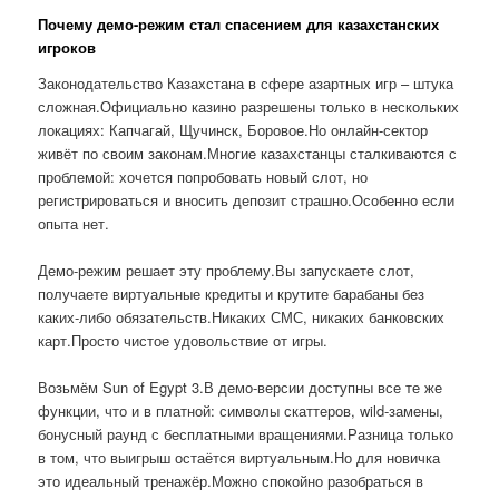
Почему демо-режим стал спасением для казахстанских
игроков
Законодательство Казахстана в сфере азартных игр – штука
сложная.Официально казино разрешены только в нескольких
локациях: Капчагай, Щучинск, Боровое.Но онлайн-сектор
живёт по своим законам.Многие казахстанцы сталкиваются с
проблемой: хочется попробовать новый слот, но
регистрироваться и вносить депозит страшно.Особенно если
опыта нет.
Демо-режим решает эту проблему.Вы запускаете слот,
получаете виртуальные кредиты и крутите барабаны без
каких-либо обязательств.Никаких СМС, никаких банковских
карт.Просто чистое удовольствие от игры.
Возьмём Sun of Egypt 3.В демо-версии доступны все те же
функции, что и в платной: символы скаттеров, wild-замены,
бонусный раунд с бесплатными вращениями.Разница только
в том, что выигрыш остаётся виртуальным.Но для новичка
это идеальный тренажёр.Можно спокойно разобраться в