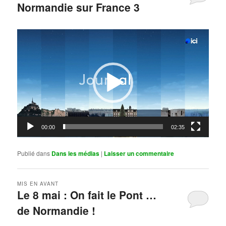
Normandie sur France 3
Publié le
mai 11, 2026
par
Steph
Lecteur
vidéo
00:00
02:35
Publié dans
Dans les médias
|
Laisser un commentaire
MIS EN AVANT
Le 8 mai : On fait le Pont …
de Normandie !