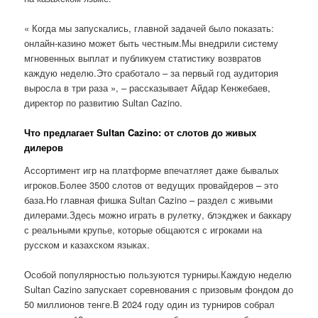
« Когда мы запускались, главной задачей было показать:
онлайн-казино может быть честным.Мы внедрили систему
мгновенных выплат и публикуем статистику возвратов
каждую неделю.Это сработало – за первый год аудитория
выросла в три раза », – рассказывает Айдар Кенжебаев,
директор по развитию Sultan Cazino.
Что предлагает Sultan Cazino: от слотов до живых
дилеров
Ассортимент игр на платформе впечатляет даже бывалых
игроков.Более 3500 слотов от ведущих провайдеров – это
база.Но главная фишка Sultan Cazino – раздел с живыми
дилерами.Здесь можно играть в рулетку, блэкджек и баккару
с реальными крупье, которые общаются с игроками на
русском и казахском языках.
Особой популярностью пользуются турниры.Каждую неделю
Sultan Cazino запускает соревнования с призовым фондом до
50 миллионов тенге.В 2024 году один из турниров собрал