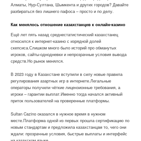
Алматы, Нур-Султана, Шымкента и других городов? Давайте
разбираться без лишнего пафоса – просто и по делу.
Как менялось отношение казахстанцев к онлайн-казино
Ещё лет пять назад среднестатистический казахстанец
относился к интернет-казино с изрядной долей
скепсиса.Слишком много было историй про обманутых
игроков, сайты-однодневки и непрозрачные условия вывода
средств.Но рынок менялся.
В 2023 году в Казахстане вступили в силу новые правила
регулирования азартных игр в интернете.Легальные
операторы получили чёткие лицензионные требования, а
игроки – гарантии выплат.Именно тогда начался активный
приток пользователей на проверенные платформы.
Sultan Cazino оказался в нужное время в нужном
месте.Платформа одной из первых прошла сертификацию по
новым стандартам и предложила казахстанцам то, чего они
ждали: прозрачные условия, быстрые выплаты и интерфейс
на казахском языке.