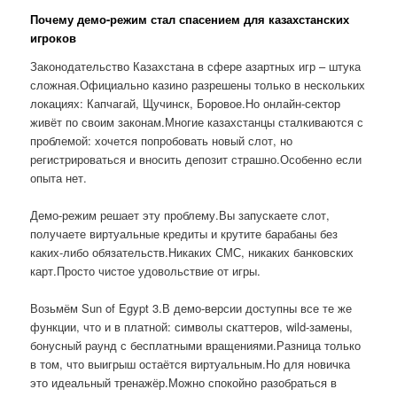
Почему демо-режим стал спасением для казахстанских
игроков
Законодательство Казахстана в сфере азартных игр – штука
сложная.Официально казино разрешены только в нескольких
локациях: Капчагай, Щучинск, Боровое.Но онлайн-сектор
живёт по своим законам.Многие казахстанцы сталкиваются с
проблемой: хочется попробовать новый слот, но
регистрироваться и вносить депозит страшно.Особенно если
опыта нет.
Демо-режим решает эту проблему.Вы запускаете слот,
получаете виртуальные кредиты и крутите барабаны без
каких-либо обязательств.Никаких СМС, никаких банковских
карт.Просто чистое удовольствие от игры.
Возьмём Sun of Egypt 3.В демо-версии доступны все те же
функции, что и в платной: символы скаттеров, wild-замены,
бонусный раунд с бесплатными вращениями.Разница только
в том, что выигрыш остаётся виртуальным.Но для новичка
это идеальный тренажёр.Можно спокойно разобраться в