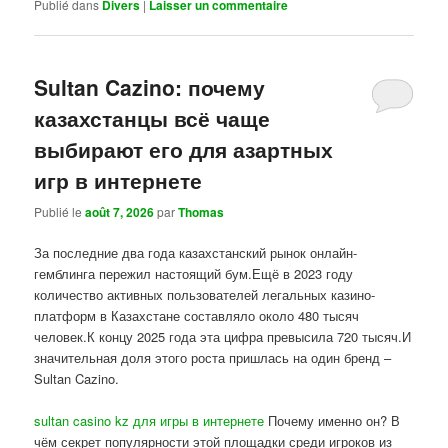
Publié dans
Divers
|
Laisser un commentaire
Sultan Cazino: почему
казахстанцы всё чаще
выбирают его для азартных
игр в интернете
Publié le
août 7, 2026
par
Thomas
За последние два года казахстанский рынок онлайн-
гемблинга пережил настоящий бум.Ещё в 2023 году
количество активных пользователей легальных казино-
платформ в Казахстане составляло около 480 тысяч
человек.К концу 2025 года эта цифра превысила 720 тысяч.И
значительная доля этого роста пришлась на один бренд –
Sultan Cazino.
sultan casino kz для игры в интернете
Почему именно он? В
чём секрет популярности этой площадки среди игроков из