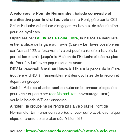
A vélo vers le Pont de Normandie : balade conviviale et
manifestive
pour le droit au vélo
sur le Pont, géré par la CCI
Seine Estuaire qui refuse d’engager les travaux de sécurisation
pour les cyclistes.
Organisée par l’
AF3V
et
La Roue Libre
, la balade se déroulera
entre la place de la gare au Havre (Caen – Le Havre possible en
car Nomad 122, à réserver si vélos) pour se rendre à travers le
port et les marais jusqu’à la Maison de l’Estuaire située au pied
du Pont (15 km) avec pique-nique et visite.
RDV le vendredi 8 mai au Havre à 11h
sur le parvis de la Gare
(routière + SNCF) : rassemblement des cyclistes de la région et
départ en groupe.
Gratuit. Adultes et ados sont en autonomie, chacun s’organise
pour venir et participer (
car Nomad 122
, covoiturage, train) :
seule la balade A/R est encadrée.
A noter : le groupe ne se rendra pas à vélo sur le Pont de
Normandie. Emmener son vélo (ou à louer sur place), eau, pique-
nique et crème solaire bien sûr. A bientôt !
source :
https://openagenda.com/fr/af3v/events/a-velo-vers-