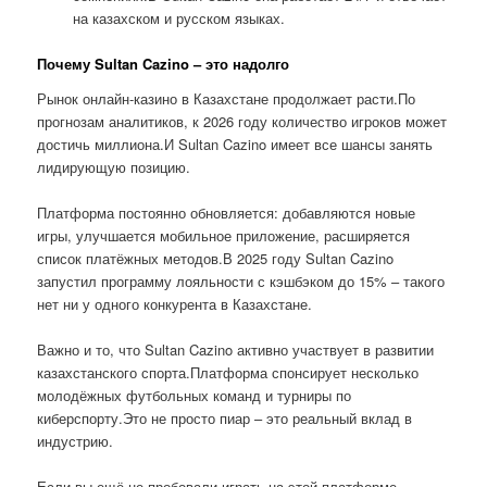
на казахском и русском языках.
Почему Sultan Cazino – это надолго
Рынок онлайн-казино в Казахстане продолжает расти.По
прогнозам аналитиков, к 2026 году количество игроков может
достичь миллиона.И Sultan Cazino имеет все шансы занять
лидирующую позицию.
Платформа постоянно обновляется: добавляются новые
игры, улучшается мобильное приложение, расширяется
список платёжных методов.В 2025 году Sultan Cazino
запустил программу лояльности с кэшбэком до 15% – такого
нет ни у одного конкурента в Казахстане.
Важно и то, что Sultan Cazino активно участвует в развитии
казахстанского спорта.Платформа спонсирует несколько
молодёжных футбольных команд и турниры по
киберспорту.Это не просто пиар – это реальный вклад в
индустрию.
Если вы ещё не пробовали играть на этой платформе,