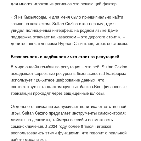
для многих игроков из регионов это решающий фактор.
« Я из Кызылорды, и для меня было принципиально найти
казино на казахском. Sultan Cazino стал первым, где я
увидел полноценный интерфейс на родном языке.Даже
поддержка отвечает на казахском – это дорогого стоит », –
делится впечатлениями Нурлан Сагинтаев, игрок со стажем.
Безопасность и надёжность: что стоит за репутацией
В мире онлайн-гемблинга репутация – это всё. Sultan Cazino
вкладывает серьёзные ресурсы в безопасность.Платформа
использует 128-битное шифрование данных, что
соответствует стандартам крупных банков.Все финансовые
транзакции проходят через защищённые шлюзы.
Отдельного внимания заслуживает политика ответственной
игры. Sultan Cazino предлагает инструменты самоконтроля:
лимиты на депозиты, таймеры сессий и возможность
самоисключения.В 2024 году более 8 тысяч игроков
воспользовались этими функциями, что говорит о реальной
работе механизма.