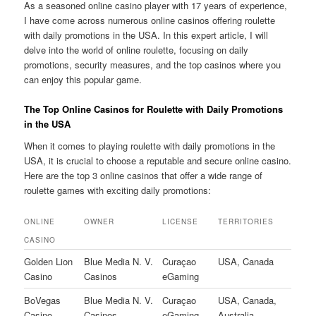
As a seasoned online casino player with 17 years of experience,
I have come across numerous online casinos offering roulette
with daily promotions in the USA. In this expert article, I will
delve into the world of online roulette, focusing on daily
promotions, security measures, and the top casinos where you
can enjoy this popular game.
The Top Online Casinos for Roulette with Daily Promotions
in the USA
When it comes to playing roulette with daily promotions in the
USA, it is crucial to choose a reputable and secure online casino.
Here are the top 3 online casinos that offer a wide range of
roulette games with exciting daily promotions:
ONLINE
OWNER
LICENSE
TERRITORIES
CASINO
Golden Lion
Blue Media N. V.
Curaçao
USA, Canada
Casino
Casinos
eGaming
BoVegas
Blue Media N. V.
Curaçao
USA, Canada,
Casino
Casinos
eGaming
Australia