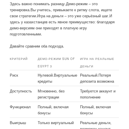
Здесь важно понимать разницу.Демо-режим – это
тренировка.Вы учитесь, привыкаете к ритму слота, ищете
свои стратегии.Игра на деньги – это уже серьёзный шаг.И
здесь у казахстанцев есть явное преимущество: благодаря
демо-версиям они приходят в платную игру
подготовленными.
Давайте сравним оба подхода.
КРИТЕРИЙ
ДЕМО-РЕЖИМ SUN OF
ИГРА НА РЕАЛЬНЫЕ
EGYPT 3
ДЕНЬГИ
Риск
Нулевой.Виртуальные
Реальный.Потеря
кредиты
депозита возможна
Доступность
Мгновенно, без
Требуется аккаунт и
регистрации
пополнение
Функционал
Полный, включая
Полный, включая
бонусы
бонусы
Выигрыш
Только виртуальный
Реальные деньги,
возможен кэшаут