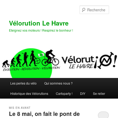
Aller
Aller
au
au
Rech
contenu
contenu
principal
secondaire
Vélorution Le Havre
Eteignez vos moteurs ! Respirez le bonheur !
Menu
Les perles du vélo
Qui sommes nous ?
principal
Historique des Vélorutions
Cartoparty !
DIY
Se relier
MIS EN AVANT
Le 8 mai, on fait le pont de