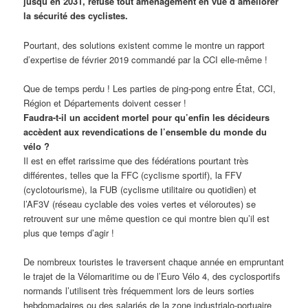
jusqu’en 2031, refuse tout aménagement en vue d’améliorer
la sécurité des cyclistes.
Pourtant, des solutions existent comme le montre un rapport
d’expertise de février 2019 commandé par la CCI elle-même !
Que de temps perdu ! Les parties de ping-pong entre État, CCI,
Région et Départements doivent cesser !
Faudra-t-il un accident mortel pour qu’enfin les décideurs
accèdent aux revendications de l’ensemble du monde du
vélo ?
Il est en effet rarissime que des fédérations pourtant très
différentes, telles que la FFC (cyclisme sportif), la FFV
(cyclotourisme), la FUB (cyclisme utilitaire ou quotidien) et
l’AF3V (réseau cyclable des voies vertes et véloroutes) se
retrouvent sur une même question ce qui montre bien qu’il est
plus que temps d’agir !
De nombreux touristes le traversent chaque année en empruntant
le trajet de la Vélomaritime ou de l’Euro Vélo 4, des cyclosportifs
normands l’utilisent très fréquemment lors de leurs sorties
hebdomadaires ou des salariés de la zone industrialo-portuaire