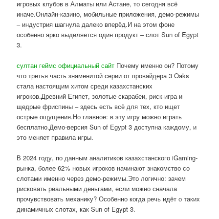
игровых клубов в Алматы или Астане, то сегодня всё
иначе.Онлайн-казино, мобильные приложения, демо-режимы
– индустрия шагнула далеко вперёд.И на этом фоне
особенно ярко выделяется один продукт – слот Sun of Egypt
3.
султан геймс официальный сайт
Почему именно он? Потому
что третья часть знаменитой серии от провайдера 3 Oaks
стала настоящим хитом среди казахстанских
игроков.Древний Египет, золотые скарабеи, риск-игра и
щедрые фриспины – здесь есть всё для тех, кто ищет
острые ощущения.Но главное: в эту игру можно играть
бесплатно.Демо-версия Sun of Egypt 3 доступна каждому, и
это меняет правила игры.
В 2024 году, по данным аналитиков казахстанского iGaming-
рынка, более 62% новых игроков начинают знакомство со
слотами именно через демо-режимы.Это логично: зачем
рисковать реальными деньгами, если можно сначала
прочувствовать механику? Особенно когда речь идёт о таких
динамичных слотах, как Sun of Egypt 3.