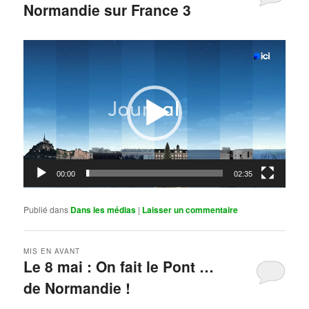
Normandie sur France 3
Publié le
mai 11, 2026
par
Steph
Lecteur
vidéo
00:00
02:35
Publié dans
Dans les médias
|
Laisser un commentaire
MIS EN AVANT
Le 8 mai : On fait le Pont …
de Normandie !