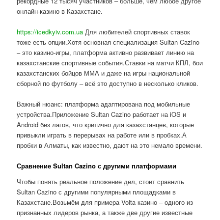
рекордные 12 тысяч участников – больше, чем любое другое
онлайн-казино в Казахстане.
https://icedkyiv.com.ua
Для любителей спортивных ставок
тоже есть опции.Хотя основная специализация Sultan Cazino
– это казино-игры, платформа активно развивает линию на
казахстанские спортивные события.Ставки на матчи КПЛ, бои
казахстанских бойцов ММА и даже на игры национальной
сборной по футболу – всё это доступно в несколько кликов.
Важный нюанс: платформа адаптирована под мобильные
устройства.Приложение Sultan Cazino работает на iOS и
Android без лагов, что критично для казахстанцев, которые
привыкли играть в перерывах на работе или в пробках.А
пробки в Алматы, как известно, дают на это немало времени.
Сравнение Sultan Cazino с другими платформами
Чтобы понять реальное положение дел, стоит сравнить
Sultan Cazino с другими популярными площадками в
Казахстане.Возьмём для примера Volta казино – одного из
признанных лидеров рынка, а также две другие известные