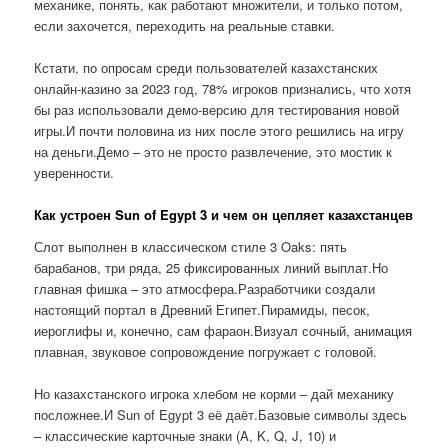
механике, понять, как работают множители, и только потом,
если захочется, переходить на реальные ставки.
Кстати, по опросам среди пользователей казахстанских
онлайн-казино за 2023 год, 78% игроков признались, что хотя
бы раз использовали демо-версию для тестирования новой
игры.И почти половина из них после этого решились на игру
на деньги.Демо – это не просто развлечение, это мостик к
уверенности.
Как устроен Sun of Egypt 3 и чем он цепляет казахстанцев
Слот выполнен в классическом стиле 3 Oaks: пять
барабанов, три ряда, 25 фиксированных линий выплат.Но
главная фишка – это атмосфера.Разработчики создали
настоящий портал в Древний Египет.Пирамиды, песок,
иероглифы и, конечно, сам фараон.Визуал сочный, анимация
плавная, звуковое сопровождение погружает с головой.
Но казахстанского игрока хлебом не корми – дай механику
посложнее.И Sun of Egypt 3 её даёт.Базовые символы здесь
– классические карточные знаки (A, K, Q, J, 10) и