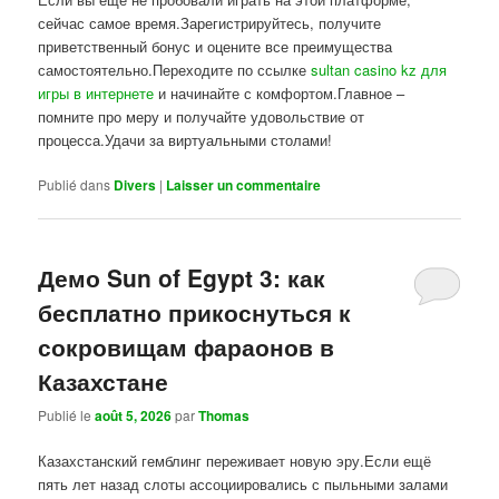
сейчас самое время.Зарегистрируйтесь, получите
приветственный бонус и оцените все преимущества
самостоятельно.Переходите по ссылке
sultan casino kz для
игры в интернете
и начинайте с комфортом.Главное –
помните про меру и получайте удовольствие от
процесса.Удачи за виртуальными столами!
Publié dans
Divers
|
Laisser un commentaire
Демо Sun of Egypt 3: как
бесплатно прикоснуться к
сокровищам фараонов в
Казахстане
Publié le
août 5, 2026
par
Thomas
Казахстанский гемблинг переживает новую эру.Если ещё
пять лет назад слоты ассоциировались с пыльными залами