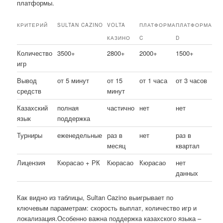
платформы.
КРИТЕРИЙ
SULTAN CAZINO
VOLTA
ПЛАТФОРМА
ПЛАТФОРМА
КАЗИНО
C
D
Количество
3500+
2800+
2000+
1500+
игр
Вывод
от 5 минут
от 15
от 1 часа
от 3 часов
средств
минут
Казахский
полная
частично
нет
нет
язык
поддержка
Турниры
еженедельные
раз в
нет
раз в
месяц
квартал
Лицензия
Кюрасао + РК
Кюрасао
Кюрасао
нет
данных
Как видно из таблицы, Sultan Cazino выигрывает по
ключевым параметрам: скорость выплат, количество игр и
локализация.Особенно важна поддержка казахского языка –