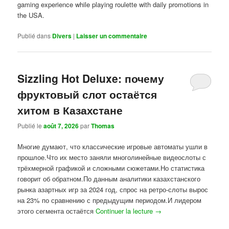
gaming experience while playing roulette with daily promotions in
the USA.
Publié dans
Divers
|
Laisser un commentaire
Sizzling Hot Deluxe: почему
фруктовый слот остаётся
хитом в Казахстане
Publié le
août 7, 2026
par
Thomas
Многие думают, что классические игровые автоматы ушли в
прошлое.Что их место заняли многолинейные видеослоты с
трёхмерной графикой и сложными сюжетами.Но статистика
говорит об обратном.По данным аналитики казахстанского
рынка азартных игр за 2024 год, спрос на ретро-слоты вырос
на 23% по сравнению с предыдущим периодом.И лидером
этого сегмента остаётся
Continuer la lecture
→