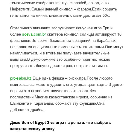
тематические изображения: жук-скарабей, сокол, анкх,
Нефертити.Самый ценный символ – фараон.Если собрать
пять таких на линии, множитель ставки достигает 50x.
Отдельного внимания заслуживает бонусная игра.Три и
более
soeva.com.br
скаттера (символ солнца) активируют 10
фриспинов.Во время бесплатных вращений на барабанах
появляются специальные символы с множителями.Они могут
накапливаться, и в итоге вы получаете внушительные
выплаты.В демо-режиме это особенно приятно: можно
прокручивать бонусы десятки раз, не тратя ни тиына.
pro-salon.kz
Ещё одна фишка – риск-игра.После любого
выигрыша вы можете удвоить его, угадав цвет карты.В демо-
версии это позволяет почувствовать азарт без
последствий.Многие казахстанские игроки, особенно из
Шымкента и Караганды, обожают эту функцию.Она
добавляет драйва.
Демо Sun of Egypt 3 vs игра на деньги: что выбрать
казахстанскому игроку