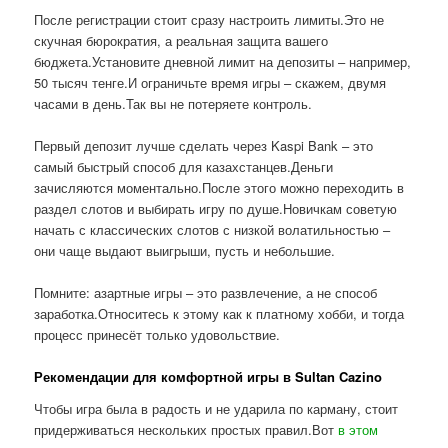
После регистрации стоит сразу настроить лимиты.Это не
скучная бюрократия, а реальная защита вашего
бюджета.Установите дневной лимит на депозиты – например,
50 тысяч тенге.И ограничьте время игры – скажем, двумя
часами в день.Так вы не потеряете контроль.
Первый депозит лучше сделать через Kaspi Bank – это
самый быстрый способ для казахстанцев.Деньги
зачисляются моментально.После этого можно переходить в
раздел слотов и выбирать игру по душе.Новичкам советую
начать с классических слотов с низкой волатильностью –
они чаще выдают выигрыши, пусть и небольшие.
Помните: азартные игры – это развлечение, а не способ
заработка.Относитесь к этому как к платному хобби, и тогда
процесс принесёт только удовольствие.
Рекомендации для комфортной игры в Sultan Cazino
Чтобы игра была в радость и не ударила по карману, стоит
придерживаться нескольких простых правил.Вот
в этом