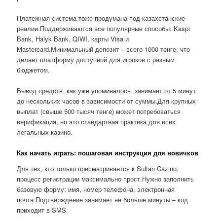
Платежная система тоже продумана под казахстанские
реалии.Поддерживаются все популярные способы: Kaspi
Bank, Halyk Bank, QIWI, карты Visa и
Mastercard.Минимальный депозит – всего 1000 тенге, что
делает платформу доступной для игроков с разным
бюджетом.
Вывод средств, как уже упоминалось, занимает от 5 минут
до нескольких часов в зависимости от суммы.Для крупных
выплат (свыше 500 тысяч тенге) может потребоваться
верификация, но это стандартная практика для всех
легальных казино.
Как начать играть: пошаговая инструкция для новичков
Для тех, кто только присматривается к Sultan Cazino,
процесс регистрации максимально прост.Нужно заполнить
базовую форму: имя, номер телефона, электронная
почта.Подтверждение занимает не больше минуты – код
приходит в SMS.