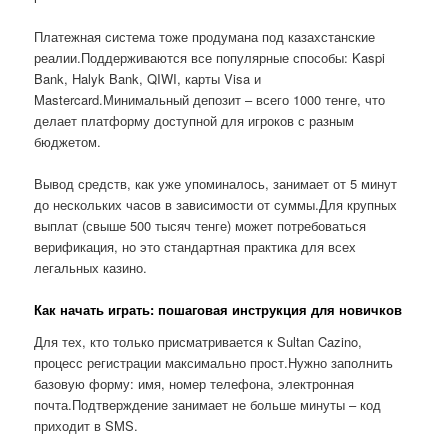
Платежная система тоже продумана под казахстанские
реалии.Поддерживаются все популярные способы: Kaspi
Bank, Halyk Bank, QIWI, карты Visa и
Mastercard.Минимальный депозит – всего 1000 тенге, что
делает платформу доступной для игроков с разным
бюджетом.
Вывод средств, как уже упоминалось, занимает от 5 минут
до нескольких часов в зависимости от суммы.Для крупных
выплат (свыше 500 тысяч тенге) может потребоваться
верификация, но это стандартная практика для всех
легальных казино.
Как начать играть: пошаговая инструкция для новичков
Для тех, кто только присматривается к Sultan Cazino,
процесс регистрации максимально прост.Нужно заполнить
базовую форму: имя, номер телефона, электронная
почта.Подтверждение занимает не больше минуты – код
приходит в SMS.