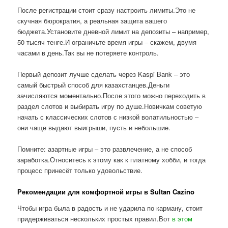
После регистрации стоит сразу настроить лимиты.Это не
скучная бюрократия, а реальная защита вашего
бюджета.Установите дневной лимит на депозиты – например,
50 тысяч тенге.И ограничьте время игры – скажем, двумя
часами в день.Так вы не потеряете контроль.
Первый депозит лучше сделать через Kaspi Bank – это
самый быстрый способ для казахстанцев.Деньги
зачисляются моментально.После этого можно переходить в
раздел слотов и выбирать игру по душе.Новичкам советую
начать с классических слотов с низкой волатильностью –
они чаще выдают выигрыши, пусть и небольшие.
Помните: азартные игры – это развлечение, а не способ
заработка.Относитесь к этому как к платному хобби, и тогда
процесс принесёт только удовольствие.
Рекомендации для комфортной игры в Sultan Cazino
Чтобы игра была в радость и не ударила по карману, стоит
придерживаться нескольких простых правил.Вот
в этом