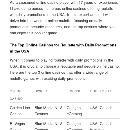
As a seasoned online casino player with 17 years of experience,
I have come across numerous online casinos offering roulette
with daily promotions in the USA. In this expert article, I will
delve into the world of online roulette, focusing on daily
promotions, security measures, and the top casinos where you
can enjoy this popular game.
The Top Online Casinos for Roulette with Daily Promotions
in the USA
When it comes to playing roulette with daily promotions in the
USA, it is crucial to choose a reputable and secure online casino.
Here are the top 3 online casinos that offer a wide range of
roulette games with exciting daily promotions:
ONLINE
OWNER
LICENSE
TERRITORIES
CASINO
Golden Lion
Blue Media N. V.
Curaçao
USA, Canada
Casino
Casinos
eGaming
BoVegas
Blue Media N. V.
Curaçao
USA, Canada,
Casino
Casinos
eGaming
Australia