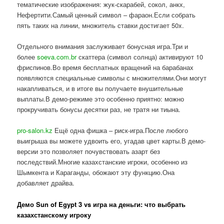
тематические изображения: жук-скарабей, сокол, анкх,
Нефертити.Самый ценный символ – фараон.Если собрать
пять таких на линии, множитель ставки достигает 50x.
Отдельного внимания заслуживает бонусная игра.Три и
более
soeva.com.br
скаттера (символ солнца) активируют 10
фриспинов.Во время бесплатных вращений на барабанах
появляются специальные символы с множителями.Они могут
накапливаться, и в итоге вы получаете внушительные
выплаты.В демо-режиме это особенно приятно: можно
прокручивать бонусы десятки раз, не тратя ни тиына.
pro-salon.kz
Ещё одна фишка – риск-игра.После любого
выигрыша вы можете удвоить его, угадав цвет карты.В демо-
версии это позволяет почувствовать азарт без
последствий.Многие казахстанские игроки, особенно из
Шымкента и Караганды, обожают эту функцию.Она
добавляет драйва.
Демо Sun of Egypt 3 vs игра на деньги: что выбрать
казахстанскому игроку