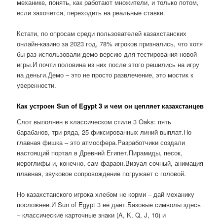
механике, понять, как работают множители, и только потом,
если захочется, переходить на реальные ставки.
Кстати, по опросам среди пользователей казахстанских
онлайн-казино за 2023 год, 78% игроков признались, что хотя
бы раз использовали демо-версию для тестирования новой
игры.И почти половина из них после этого решились на игру
на деньги.Демо – это не просто развлечение, это мостик к
уверенности.
Как устроен Sun of Egypt 3 и чем он цепляет казахстанцев
Слот выполнен в классическом стиле 3 Oaks: пять
барабанов, три ряда, 25 фиксированных линий выплат.Но
главная фишка – это атмосфера.Разработчики создали
настоящий портал в Древний Египет.Пирамиды, песок,
иероглифы и, конечно, сам фараон.Визуал сочный, анимация
плавная, звуковое сопровождение погружает с головой.
Но казахстанского игрока хлебом не корми – дай механику
посложнее.И Sun of Egypt 3 её даёт.Базовые символы здесь
– классические карточные знаки (A, K, Q, J, 10) и