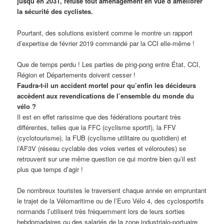
jusqu’en 2031, refuse tout aménagement en vue d’améliorer
la sécurité des cyclistes.
Pourtant, des solutions existent comme le montre un rapport
d’expertise de février 2019 commandé par la CCI elle-même !
Que de temps perdu ! Les parties de ping-pong entre État, CCI,
Région et Départements doivent cesser !
Faudra-t-il un accident mortel pour qu’enfin les décideurs
accèdent aux revendications de l’ensemble du monde du
vélo ?
Il est en effet rarissime que des fédérations pourtant très
différentes, telles que la FFC (cyclisme sportif), la FFV
(cyclotourisme), la FUB (cyclisme utilitaire ou quotidien) et
l’AF3V (réseau cyclable des voies vertes et véloroutes) se
retrouvent sur une même question ce qui montre bien qu’il est
plus que temps d’agir !
De nombreux touristes le traversent chaque année en empruntant
le trajet de la Vélomaritime ou de l’Euro Vélo 4, des cyclosportifs
normands l’utilisent très fréquemment lors de leurs sorties
hebdomadaires ou des salariés de la zone industrialo-portuaire