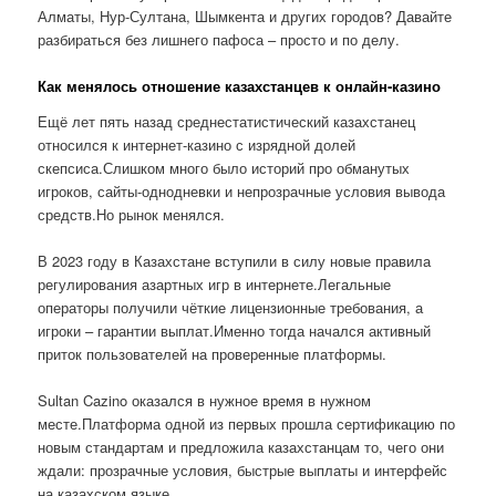
Алматы, Нур-Султана, Шымкента и других городов? Давайте
разбираться без лишнего пафоса – просто и по делу.
Как менялось отношение казахстанцев к онлайн-казино
Ещё лет пять назад среднестатистический казахстанец
относился к интернет-казино с изрядной долей
скепсиса.Слишком много было историй про обманутых
игроков, сайты-однодневки и непрозрачные условия вывода
средств.Но рынок менялся.
В 2023 году в Казахстане вступили в силу новые правила
регулирования азартных игр в интернете.Легальные
операторы получили чёткие лицензионные требования, а
игроки – гарантии выплат.Именно тогда начался активный
приток пользователей на проверенные платформы.
Sultan Cazino оказался в нужное время в нужном
месте.Платформа одной из первых прошла сертификацию по
новым стандартам и предложила казахстанцам то, чего они
ждали: прозрачные условия, быстрые выплаты и интерфейс
на казахском языке.