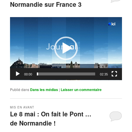
Normandie sur France 3
Publié le
mai 11, 2026
par
Steph
Lecteur
vidéo
00:00
02:35
Publié dans
Dans les médias
|
Laisser un commentaire
MIS EN AVANT
Le 8 mai : On fait le Pont …
de Normandie !