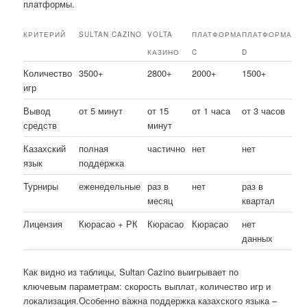
платформы.
КРИТЕРИЙ
SULTAN CAZINO
VOLTA
ПЛАТФОРМА
ПЛАТФОРМА
КАЗИНО
C
D
Количество
3500+
2800+
2000+
1500+
игр
Вывод
от 5 минут
от 15
от 1 часа
от 3 часов
средств
минут
Казахский
полная
частично
нет
нет
язык
поддержка
Турниры
еженедельные
раз в
нет
раз в
месяц
квартал
Лицензия
Кюрасао + РК
Кюрасао
Кюрасао
нет
данных
Как видно из таблицы, Sultan Cazino выигрывает по
ключевым параметрам: скорость выплат, количество игр и
локализация.Особенно важна поддержка казахского языка –