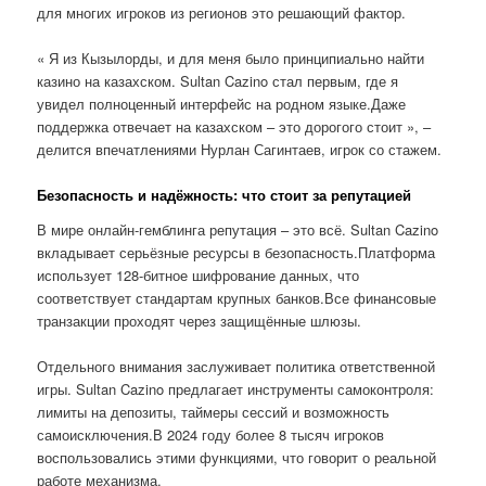
для многих игроков из регионов это решающий фактор.
« Я из Кызылорды, и для меня было принципиально найти
казино на казахском. Sultan Cazino стал первым, где я
увидел полноценный интерфейс на родном языке.Даже
поддержка отвечает на казахском – это дорогого стоит », –
делится впечатлениями Нурлан Сагинтаев, игрок со стажем.
Безопасность и надёжность: что стоит за репутацией
В мире онлайн-гемблинга репутация – это всё. Sultan Cazino
вкладывает серьёзные ресурсы в безопасность.Платформа
использует 128-битное шифрование данных, что
соответствует стандартам крупных банков.Все финансовые
транзакции проходят через защищённые шлюзы.
Отдельного внимания заслуживает политика ответственной
игры. Sultan Cazino предлагает инструменты самоконтроля:
лимиты на депозиты, таймеры сессий и возможность
самоисключения.В 2024 году более 8 тысяч игроков
воспользовались этими функциями, что говорит о реальной
работе механизма.