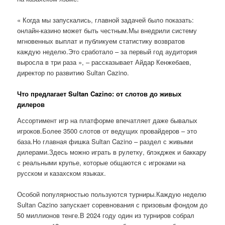
« Когда мы запускались, главной задачей было показать:
онлайн-казино может быть честным.Мы внедрили систему
мгновенных выплат и публикуем статистику возвратов
каждую неделю.Это сработало – за первый год аудитория
выросла в три раза », – рассказывает Айдар Кенжебаев,
директор по развитию Sultan Cazino.
Что предлагает Sultan Cazino: от слотов до живых
дилеров
Ассортимент игр на платформе впечатляет даже бывалых
игроков.Более 3500 слотов от ведущих провайдеров – это
база.Но главная фишка Sultan Cazino – раздел с живыми
дилерами.Здесь можно играть в рулетку, блэкджек и баккару
с реальными крупье, которые общаются с игроками на
русском и казахском языках.
Особой популярностью пользуются турниры.Каждую неделю
Sultan Cazino запускает соревнования с призовым фондом до
50 миллионов тенге.В 2024 году один из турниров собрал