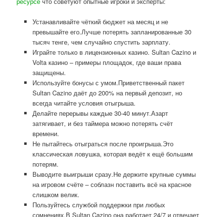
ресурсе
что советуют опытные игроки и эксперты:
Устанавливайте чёткий бюджет на месяц и не
превышайте его.Лучше потерять запланированные 30
тысяч тенге, чем случайно спустить зарплату.
Играйте только в лицензионных казино. Sultan Cazino и
Volta казино – примеры площадок, где ваши права
защищены.
Используйте бонусы с умом.Приветственный пакет
Sultan Cazino даёт до 200% на первый депозит, но
всегда читайте условия отыгрыша.
Делайте перерывы каждые 30-40 минут.Азарт
затягивает, и без таймера можно потерять счёт
времени.
Не пытайтесь отыграться после проигрыша.Это
классическая ловушка, которая ведёт к ещё большим
потерям.
Выводите выигрыши сразу.Не держите крупные суммы
на игровом счёте – соблазн поставить всё на красное
слишком велик.
Пользуйтесь службой поддержки при любых
сомнениях.В Sultan Cazino она работает 24/7 и отвечает