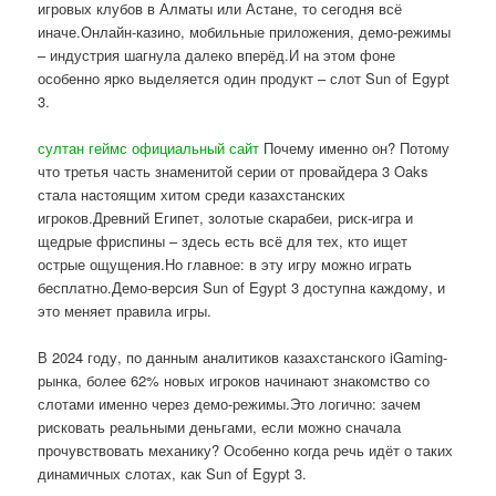
игровых клубов в Алматы или Астане, то сегодня всё
иначе.Онлайн-казино, мобильные приложения, демо-режимы
– индустрия шагнула далеко вперёд.И на этом фоне
особенно ярко выделяется один продукт – слот Sun of Egypt
3.
султан геймс официальный сайт
Почему именно он? Потому
что третья часть знаменитой серии от провайдера 3 Oaks
стала настоящим хитом среди казахстанских
игроков.Древний Египет, золотые скарабеи, риск-игра и
щедрые фриспины – здесь есть всё для тех, кто ищет
острые ощущения.Но главное: в эту игру можно играть
бесплатно.Демо-версия Sun of Egypt 3 доступна каждому, и
это меняет правила игры.
В 2024 году, по данным аналитиков казахстанского iGaming-
рынка, более 62% новых игроков начинают знакомство со
слотами именно через демо-режимы.Это логично: зачем
рисковать реальными деньгами, если можно сначала
прочувствовать механику? Особенно когда речь идёт о таких
динамичных слотах, как Sun of Egypt 3.