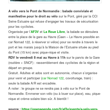
A vélo vers le Pont de Normandie : balade conviviale et
manifestive
pour le droit au vélo
sur le Pont, géré par la CCI
Seine Estuaire qui refuse d’engager les travaux de sécurisation
pour les cyclistes.
Organisée par l’
AF3V
et
La Roue Libre
, la balade se déroulera
entre la place de la gare au Havre (Caen – Le Havre possible en
car Nomad 122, à réserver si vélos) pour se rendre à travers le
port et les marais jusqu’à la Maison de l’Estuaire située au pied
du Pont (15 km) avec pique-nique et visite.
RDV le vendredi 8 mai au Havre à 11h
sur le parvis de la Gare
(routière + SNCF) : rassemblement des cyclistes de la région et
départ en groupe.
Gratuit. Adultes et ados sont en autonomie, chacun s’organise
pour venir et participer (
car Nomad 122
, covoiturage, train) :
seule la balade A/R est encadrée.
A noter : le groupe ne se rendra pas à vélo sur le Pont de
Normandie. Emmener son vélo (ou à louer sur place), eau, pique-
nique et crème solaire bien sûr. A bientôt !
source :
https://openagenda.com/fr/af3v/events/a-velo-vers-