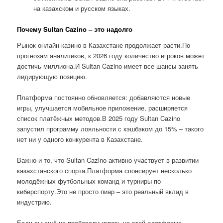
на казахском и русском языках.
Почему Sultan Cazino – это надолго
Рынок онлайн-казино в Казахстане продолжает расти.По
прогнозам аналитиков, к 2026 году количество игроков может
достичь миллиона.И Sultan Cazino имеет все шансы занять
лидирующую позицию.
Платформа постоянно обновляется: добавляются новые
игры, улучшается мобильное приложение, расширяется
список платёжных методов.В 2025 году Sultan Cazino
запустил программу лояльности с кэшбэком до 15% – такого
нет ни у одного конкурента в Казахстане.
Важно и то, что Sultan Cazino активно участвует в развитии
казахстанского спорта.Платформа спонсирует несколько
молодёжных футбольных команд и турниры по
киберспорту.Это не просто пиар – это реальный вклад в
индустрию.
Если вы ещё не пробовали играть на этой платформе,