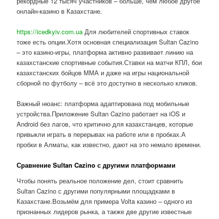
рекордные 12 тысяч участников – больше, чем любое другое
онлайн-казино в Казахстане.
https://icedkyiv.com.ua
Для любителей спортивных ставок
тоже есть опции.Хотя основная специализация Sultan Cazino
– это казино-игры, платформа активно развивает линию на
казахстанские спортивные события.Ставки на матчи КПЛ, бои
казахстанских бойцов ММА и даже на игры национальной
сборной по футболу – всё это доступно в несколько кликов.
Важный нюанс: платформа адаптирована под мобильные
устройства.Приложение Sultan Cazino работает на iOS и
Android без лагов, что критично для казахстанцев, которые
привыкли играть в перерывах на работе или в пробках.А
пробки в Алматы, как известно, дают на это немало времени.
Сравнение Sultan Cazino с другими платформами
Чтобы понять реальное положение дел, стоит сравнить
Sultan Cazino с другими популярными площадками в
Казахстане.Возьмём для примера Volta казино – одного из
признанных лидеров рынка, а также две другие известные