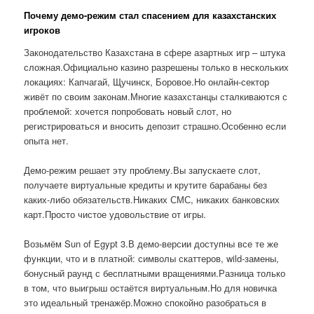
Почему демо-режим стал спасением для казахстанских
игроков
Законодательство Казахстана в сфере азартных игр – штука
сложная.Официально казино разрешены только в нескольких
локациях: Капчагай, Щучинск, Боровое.Но онлайн-сектор
живёт по своим законам.Многие казахстанцы сталкиваются с
проблемой: хочется попробовать новый слот, но
регистрироваться и вносить депозит страшно.Особенно если
опыта нет.
Демо-режим решает эту проблему.Вы запускаете слот,
получаете виртуальные кредиты и крутите барабаны без
каких-либо обязательств.Никаких СМС, никаких банковских
карт.Просто чистое удовольствие от игры.
Возьмём Sun of Egypt 3.В демо-версии доступны все те же
функции, что и в платной: символы скаттеров, wild-замены,
бонусный раунд с бесплатными вращениями.Разница только
в том, что выигрыш остаётся виртуальным.Но для новичка
это идеальный тренажёр.Можно спокойно разобраться в