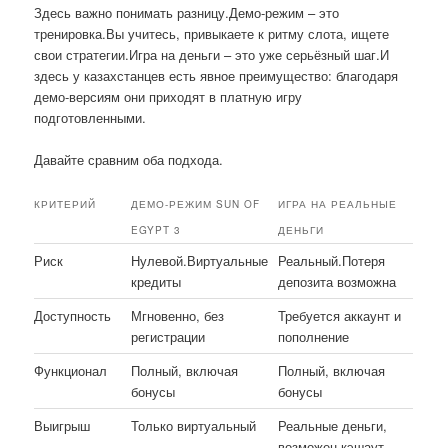
Здесь важно понимать разницу.Демо-режим – это
тренировка.Вы учитесь, привыкаете к ритму слота, ищете
свои стратегии.Игра на деньги – это уже серьёзный шаг.И
здесь у казахстанцев есть явное преимущество: благодаря
демо-версиям они приходят в платную игру
подготовленными.
Давайте сравним оба подхода.
КРИТЕРИЙ
ДЕМО-РЕЖИМ SUN OF
ИГРА НА РЕАЛЬНЫЕ
EGYPT 3
ДЕНЬГИ
Риск
Нулевой.Виртуальные
Реальный.Потеря
кредиты
депозита возможна
Доступность
Мгновенно, без
Требуется аккаунт и
регистрации
пополнение
Функционал
Полный, включая
Полный, включая
бонусы
бонусы
Выигрыш
Только виртуальный
Реальные деньги,
возможен кэшаут