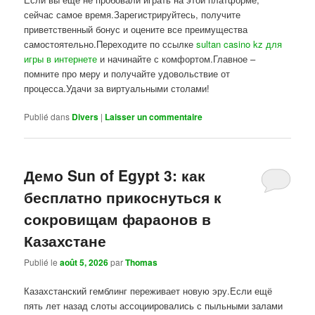
сейчас самое время.Зарегистрируйтесь, получите
приветственный бонус и оцените все преимущества
самостоятельно.Переходите по ссылке
sultan casino kz для
игры в интернете
и начинайте с комфортом.Главное –
помните про меру и получайте удовольствие от
процесса.Удачи за виртуальными столами!
Publié dans
Divers
|
Laisser un commentaire
Демо Sun of Egypt 3: как
бесплатно прикоснуться к
сокровищам фараонов в
Казахстане
Publié le
août 5, 2026
par
Thomas
Казахстанский гемблинг переживает новую эру.Если ещё
пять лет назад слоты ассоциировались с пыльными залами