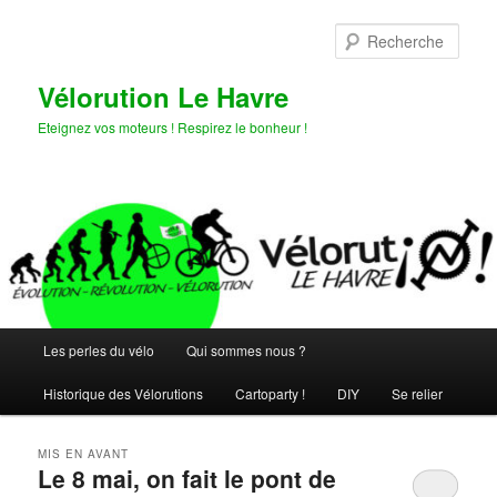
Aller
Aller
au
au
Rech
contenu
contenu
principal
secondaire
Vélorution Le Havre
Eteignez vos moteurs ! Respirez le bonheur !
Menu
Les perles du vélo
Qui sommes nous ?
principal
Historique des Vélorutions
Cartoparty !
DIY
Se relier
MIS EN AVANT
Le 8 mai, on fait le pont de