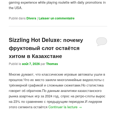
gaming experience while playing roulette with daily promotions in
the USA.
Publié dans
Divers
|
Laisser un commentaire
Sizzling Hot Deluxe: почему
фруктовый слот остаётся
хитом в Казахстане
Publié le
août 7, 2026
par
Thomas
Многие думают, что классические игровые автоматы ушли в
прошлое.Что их место заняли многолинейные видеослоты с
трёхмерной графикой и сложными сюжетами.Но статистика
говорит об обратном.По данным аналитики казахстанского
рынка азартных игр за 2024 год, спрос на ретро-слоты вырос
на 23% по сравнению с предыдущим периодом.И лидером
этого сегмента остаётся
Continuer la lecture
→