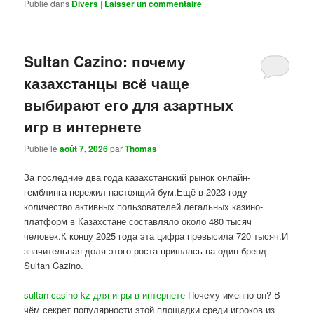
Publié dans
Divers
|
Laisser un commentaire
Sultan Cazino: почему
казахстанцы всё чаще
выбирают его для азартных
игр в интернете
Publié le
août 7, 2026
par
Thomas
За последние два года казахстанский рынок онлайн-
гемблинга пережил настоящий бум.Ещё в 2023 году
количество активных пользователей легальных казино-
платформ в Казахстане составляло около 480 тысяч
человек.К концу 2025 года эта цифра превысила 720 тысяч.И
значительная доля этого роста пришлась на один бренд –
Sultan Cazino.
sultan casino kz для игры в интернете
Почему именно он? В
чём секрет популярности этой площадки среди игроков из