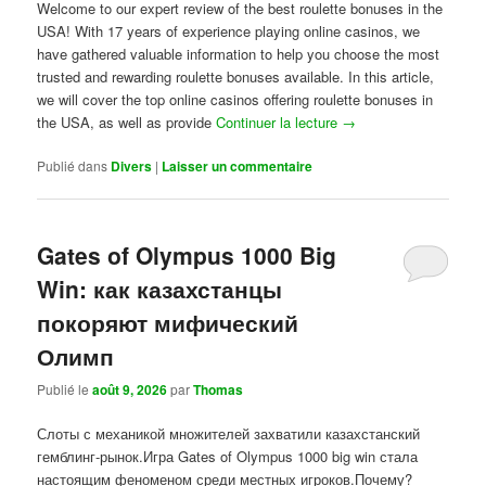
Welcome to our expert review of the best roulette bonuses in the
USA! With 17 years of experience playing online casinos, we
have gathered valuable information to help you choose the most
trusted and rewarding roulette bonuses available. In this article,
we will cover the top online casinos offering roulette bonuses in
the USA, as well as provide
Continuer la lecture
→
Publié dans
Divers
|
Laisser un commentaire
Gates of Olympus 1000 Big
Win: как казахстанцы
покоряют мифический
Олимп
Publié le
août 9, 2026
par
Thomas
Слоты с механикой множителей захватили казахстанский
гемблинг-рынок.Игра Gates of Olympus 1000 big win стала
настоящим феноменом среди местных игроков.Почему?