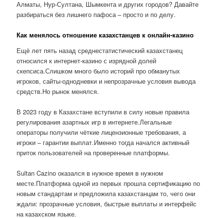
Алматы, Нур-Султана, Шымкента и других городов? Давайте
разбираться без лишнего пафоса – просто и по делу.
Как менялось отношение казахстанцев к онлайн-казино
Ещё лет пять назад среднестатистический казахстанец
относился к интернет-казино с изрядной долей
скепсиса.Слишком много было историй про обманутых
игроков, сайты-однодневки и непрозрачные условия вывода
средств.Но рынок менялся.
В 2023 году в Казахстане вступили в силу новые правила
регулирования азартных игр в интернете.Легальные
операторы получили чёткие лицензионные требования, а
игроки – гарантии выплат.Именно тогда начался активный
приток пользователей на проверенные платформы.
Sultan Cazino оказался в нужное время в нужном
месте.Платформа одной из первых прошла сертификацию по
новым стандартам и предложила казахстанцам то, чего они
ждали: прозрачные условия, быстрые выплаты и интерфейс
на казахском языке.