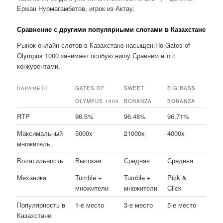
Ержан Нурмагамбетов, игрок из Актау.
Сравнение с другими популярными слотами в Казахстане
Рынок онлайн-слотов в Казахстане насыщен.Но Gates of
Olympus 1000 занимает особую нишу.Сравним его с
конкурентами.
ПАРАМЕТР
GATES OF
SWEET
BIG BASS
OLYMPUS 1000
BONANZA
BONANZA
RTP
96.5%
96.48%
96.71%
Максимальный
5000x
21000x
4000x
множитель
Волатильность
Высокая
Средняя
Средняя
Механика
Tumble +
Tumble +
Pick &
множители
множители
Click
Популярность в
1-е место
3-е место
5-е место
Казахстане