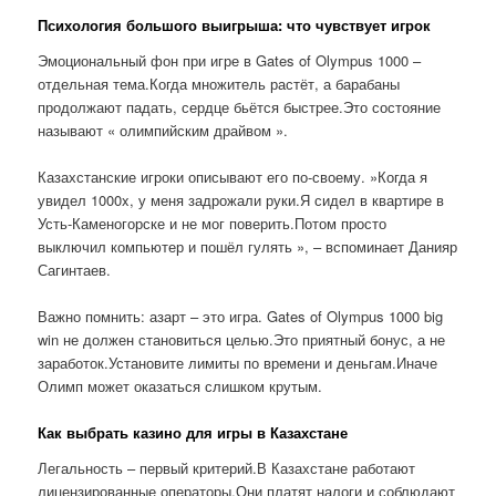
Психология большого выигрыша: что чувствует игрок
Эмоциональный фон при игре в Gates of Olympus 1000 –
отдельная тема.Когда множитель растёт, а барабаны
продолжают падать, сердце бьётся быстрее.Это состояние
называют « олимпийским драйвом ».
Казахстанские игроки описывают его по-своему. »Когда я
увидел 1000x, у меня задрожали руки.Я сидел в квартире в
Усть-Каменогорске и не мог поверить.Потом просто
выключил компьютер и пошёл гулять », – вспоминает Данияр
Сагинтаев.
Важно помнить: азарт – это игра. Gates of Olympus 1000 big
win не должен становиться целью.Это приятный бонус, а не
заработок.Установите лимиты по времени и деньгам.Иначе
Олимп может оказаться слишком крутым.
Как выбрать казино для игры в Казахстане
Легальность – первый критерий.В Казахстане работают
лицензированные операторы.Они платят налоги и соблюдают