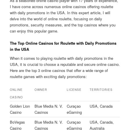
As a seasoned online casino player with 17 years of experience,
I have come across numerous online casinos offering roulette
with daily promotions in the USA. In this expert article, I will
delve into the world of online roulette, focusing on daily
promotions, security measures, and the top casinos where you
can enjoy this popular game.
The Top Online Casinos for Roulette with Daily Promotions
in the USA
When it comes to playing roulette with daily promotions in the
USA, it is crucial to choose a reputable and secure online casino.
Here are the top 3 online casinos that offer a wide range of
roulette games with exciting daily promotions:
ONLINE
OWNER
LICENSE
TERRITORIES
CASINO
Golden Lion
Blue Media N. V.
Curaçao
USA, Canada
Casino
Casinos
eGaming
BoVegas
Blue Media N. V.
Curaçao
USA, Canada,
Casino
Casinos
eGaming
Australia