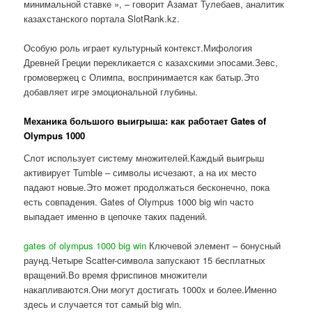
минимальной ставке », – говорит Азамат Тулебаев, аналитик
казахстанского портала SlotRank.kz.
Особую роль играет культурный контекст.Мифология
Древней Греции перекликается с казахскими эпосами.Зевс,
громовержец с Олимпа, воспринимается как батыр.Это
добавляет игре эмоциональной глубины.
Механика большого выигрыша: как работает Gates of
Olympus 1000
Слот использует систему множителей.Каждый выигрыш
активирует Tumble – символы исчезают, а на их место
падают новые.Это может продолжаться бесконечно, пока
есть совпадения. Gates of Olympus 1000 big win часто
выпадает именно в цепочке таких падений.
gates of olympus 1000 big win
Ключевой элемент – бонусный
раунд.Четыре Scatter-символа запускают 15 бесплатных
вращений.Во время фриспинов множители
накапливаются.Они могут достигать 1000x и более.Именно
здесь и случается тот самый big win.