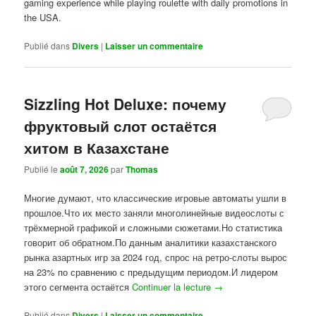
gaming experience while playing roulette with daily promotions in
the USA.
Publié dans
Divers
|
Laisser un commentaire
Sizzling Hot Deluxe: почему
фруктовый слот остаётся
хитом в Казахстане
Publié le
août 7, 2026
par
Thomas
Многие думают, что классические игровые автоматы ушли в
прошлое.Что их место заняли многолинейные видеослоты с
трёхмерной графикой и сложными сюжетами.Но статистика
говорит об обратном.По данным аналитики казахстанского
рынка азартных игр за 2024 год, спрос на ретро-слоты вырос
на 23% по сравнению с предыдущим периодом.И лидером
этого сегмента остаётся
Continuer la lecture
→
Publié dans
Divers
|
Laisser un commentaire