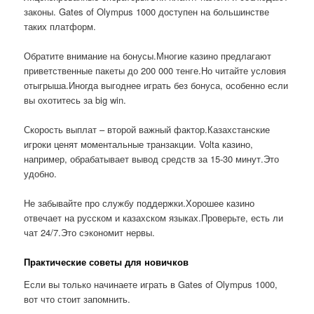
законы. Gates of Olympus 1000 доступен на большинстве
таких платформ.
Обратите внимание на бонусы.Многие казино предлагают
приветственные пакеты до 200 000 тенге.Но читайте условия
отыгрыша.Иногда выгоднее играть без бонуса, особенно если
вы охотитесь за big win.
Скорость выплат – второй важный фактор.Казахстанские
игроки ценят моментальные транзакции. Volta казино,
например, обрабатывает вывод средств за 15-30 минут.Это
удобно.
Не забывайте про службу поддержки.Хорошее казино
отвечает на русском и казахском языках.Проверьте, есть ли
чат 24/7.Это сэкономит нервы.
Практические советы для новичков
Если вы только начинаете играть в Gates of Olympus 1000,
вот что стоит запомнить.