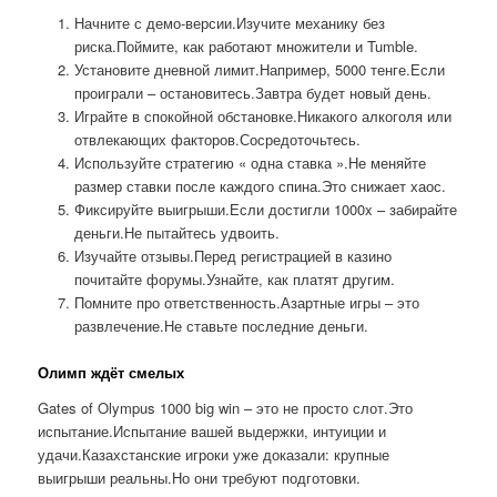
Начните с демо-версии.Изучите механику без
риска.Поймите, как работают множители и Tumble.
Установите дневной лимит.Например, 5000 тенге.Если
проиграли – остановитесь.Завтра будет новый день.
Играйте в спокойной обстановке.Никакого алкоголя или
отвлекающих факторов.Сосредоточьтесь.
Используйте стратегию « одна ставка ».Не меняйте
размер ставки после каждого спина.Это снижает хаос.
Фиксируйте выигрыши.Если достигли 1000x – забирайте
деньги.Не пытайтесь удвоить.
Изучайте отзывы.Перед регистрацией в казино
почитайте форумы.Узнайте, как платят другим.
Помните про ответственность.Азартные игры – это
развлечение.Не ставьте последние деньги.
Олимп ждёт смелых
Gates of Olympus 1000 big win – это не просто слот.Это
испытание.Испытание вашей выдержки, интуиции и
удачи.Казахстанские игроки уже доказали: крупные
выигрыши реальны.Но они требуют подготовки.