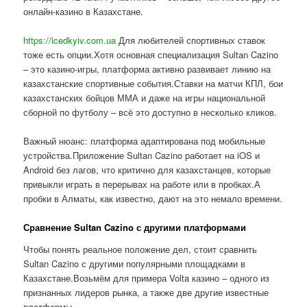
онлайн-казино в Казахстане.
https://icedkyiv.com.ua
Для любителей спортивных ставок
тоже есть опции.Хотя основная специализация Sultan Cazino
– это казино-игры, платформа активно развивает линию на
казахстанские спортивные события.Ставки на матчи КПЛ, бои
казахстанских бойцов ММА и даже на игры национальной
сборной по футболу – всё это доступно в несколько кликов.
Важный нюанс: платформа адаптирована под мобильные
устройства.Приложение Sultan Cazino работает на iOS и
Android без лагов, что критично для казахстанцев, которые
привыкли играть в перерывах на работе или в пробках.А
пробки в Алматы, как известно, дают на это немало времени.
Сравнение Sultan Cazino с другими платформами
Чтобы понять реальное положение дел, стоит сравнить
Sultan Cazino с другими популярными площадками в
Казахстане.Возьмём для примера Volta казино – одного из
признанных лидеров рынка, а также две другие известные
платформы.