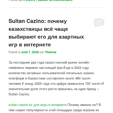
Sultan Cazino: почему
казахстанцы всё чаще
выбирают его для азартных
игр в интернете
Publié le
août 7, 2026
par
Thomas
За последние два года казахстанский рынок онлайн-
гемблинга пережил настоящий бум.Ещё в 2023 году
количество активных пользователей легальных казино-
платформ в Казахстане составляло около 480 тысяч
человек.К концу 2025 года эта цифра превысила 720 тысяч.И
значительная доля этого роста пришлась на один бренд –
Sultan Cazino.
sultan casino kz для игры в интернете
Почему именно он? В
чём секрет популярности этой площадки среди игроков из