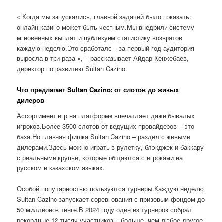
« Когда мы запускались, главной задачей было показать:
онлайн-казино может быть честным.Мы внедрили систему
мгновенных выплат и публикуем статистику возвратов
каждую неделю.Это сработало – за первый год аудитория
выросла в три раза », – рассказывает Айдар Кенжебаев,
директор по развитию Sultan Cazino.
Что предлагает Sultan Cazino: от слотов до живых
дилеров
Ассортимент игр на платформе впечатляет даже бывалых
игроков.Более 3500 слотов от ведущих провайдеров – это
база.Но главная фишка Sultan Cazino – раздел с живыми
дилерами.Здесь можно играть в рулетку, блэкджек и баккару
с реальными крупье, которые общаются с игроками на
русском и казахском языках.
Особой популярностью пользуются турниры.Каждую неделю
Sultan Cazino запускает соревнования с призовым фондом до
50 миллионов тенге.В 2024 году один из турниров собрал
рекордные 12 тысяч участников – больше, чем любое другое