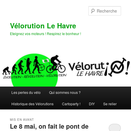
Aller
Aller
au
au
Rech
contenu
contenu
principal
secondaire
Vélorution Le Havre
Eteignez vos moteurs ! Respirez le bonheur !
Menu
Les perles du vélo
Qui sommes nous ?
principal
Historique des Vélorutions
Cartoparty !
DIY
Se relier
MIS EN AVANT
Le 8 mai, on fait le pont de