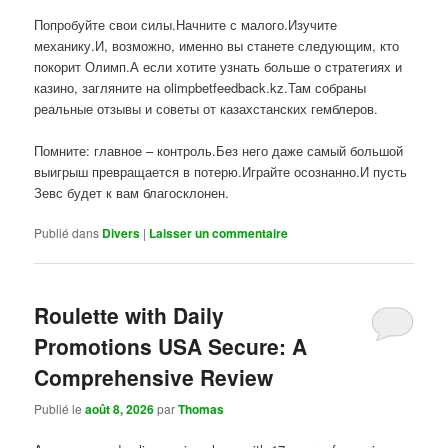
Попробуйте свои силы.Начните с малого.Изучите
механику.И, возможно, именно вы станете следующим, кто
покорит Олимп.А если хотите узнать больше о стратегиях и
казино, загляните на olimpbetfeedback.kz.Там собраны
реальные отзывы и советы от казахстанских гемблеров.
Помните: главное – контроль.Без него даже самый большой
выигрыш превращается в потерю.Играйте осознанно.И пусть
Зевс будет к вам благосклонен.
Publié dans
Divers
|
Laisser un commentaire
Roulette with Daily
Promotions USA Secure: A
Comprehensive Review
Publié le
août 8, 2026
par
Thomas