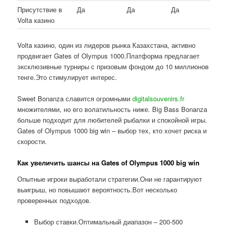
Присутствие в
Да
Да
Да
Volta казино
Volta казино, один из лидеров рынка Казахстана, активно
продвигает Gates of Olympus 1000.Платформа предлагает
эксклюзивные турниры с призовым фондом до 10 миллионов
тенге.Это стимулирует интерес.
Sweet Bonanza славится огромными
digitalsouvenirs.fr
множителями, но его волатильность ниже. Big Bass Bonanza
больше подходит для любителей рыбалки и спокойной игры.
Gates of Olympus 1000 big win – выбор тех, кто хочет риска и
скорости.
Как увеличить шансы на Gates of Olympus 1000 big win
Опытные игроки выработали стратегии.Они не гарантируют
выигрыш, но повышают вероятность.Вот несколько
проверенных подходов.
Выбор ставки.Оптимальный диапазон – 200-500