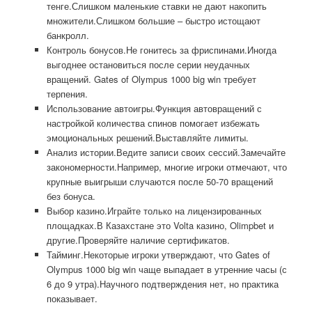
тенге.Слишком маленькие ставки не дают накопить
множители.Слишком большие – быстро истощают
банкролл.
Контроль бонусов.Не гонитесь за фриспинами.Иногда
выгоднее остановиться после серии неудачных
вращений. Gates of Olympus 1000 big win требует
терпения.
Использование автоигры.Функция автовращений с
настройкой количества спинов помогает избежать
эмоциональных решений.Выставляйте лимиты.
Анализ истории.Ведите записи своих сессий.Замечайте
закономерности.Например, многие игроки отмечают, что
крупные выигрыши случаются после 50-70 вращений
без бонуса.
Выбор казино.Играйте только на лицензированных
площадках.В Казахстане это Volta казино, Olimpbet и
другие.Проверяйте наличие сертификатов.
Тайминг.Некоторые игроки утверждают, что Gates of
Olympus 1000 big win чаще выпадает в утренние часы (с
6 до 9 утра).Научного подтверждения нет, но практика
показывает.