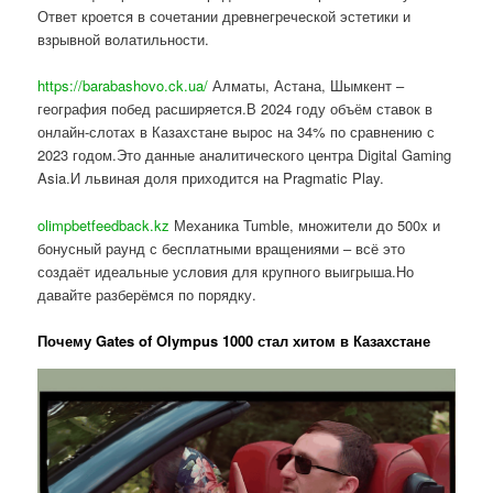
Ответ кроется в сочетании древнегреческой эстетики и
взрывной волатильности.
https://barabashovo.ck.ua/
Алматы, Астана, Шымкент –
география побед расширяется.В 2024 году объём ставок в
онлайн-слотах в Казахстане вырос на 34% по сравнению с
2023 годом.Это данные аналитического центра Digital Gaming
Asia.И львиная доля приходится на Pragmatic Play.
olimpbetfeedback.kz
Механика Tumble, множители до 500x и
бонусный раунд с бесплатными вращениями – всё это
создаёт идеальные условия для крупного выигрыша.Но
давайте разберёмся по порядку.
Почему Gates of Olympus 1000 стал хитом в Казахстане