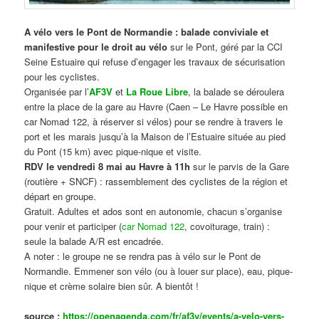
A vélo vers le Pont de Normandie : balade conviviale et
manifestive
pour le droit au vélo
sur le Pont, géré par la CCI
Seine Estuaire qui refuse d’engager les travaux de sécurisation
pour les cyclistes.
Organisée par l’
AF3V
et
La Roue Libre
, la balade se déroulera
entre la place de la gare au Havre (Caen – Le Havre possible en
car Nomad 122, à réserver si vélos) pour se rendre à travers le
port et les marais jusqu’à la Maison de l’Estuaire située au pied
du Pont (15 km) avec pique-nique et visite.
RDV le vendredi 8 mai au Havre à 11h
sur le parvis de la Gare
(routière + SNCF) : rassemblement des cyclistes de la région et
départ en groupe.
Gratuit. Adultes et ados sont en autonomie, chacun s’organise
pour venir et participer (
car Nomad 122
, covoiturage, train) :
seule la balade A/R est encadrée.
A noter : le groupe ne se rendra pas à vélo sur le Pont de
Normandie. Emmener son vélo (ou à louer sur place), eau, pique-
nique et crème solaire bien sûr. A bientôt !
source :
https://openagenda.com/fr/af3v/events/a-velo-vers-