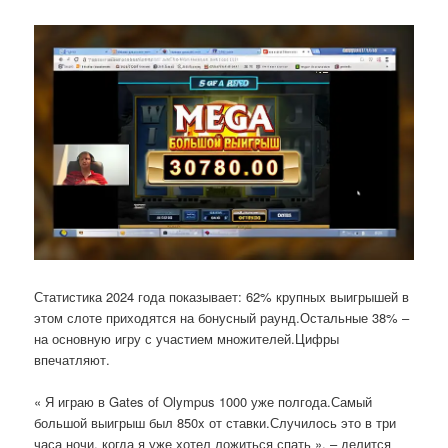
Статистика 2024 года показывает: 62% крупных выигрышей в
этом слоте приходятся на бонусный раунд.Остальные 38% –
на основную игру с участием множителей.Цифры
впечатляют.
« Я играю в Gates of Olympus 1000 уже полгода.Самый
большой выигрыш был 850x от ставки.Случилось это в три
часа ночи, когда я уже хотел ложиться спать », – делится