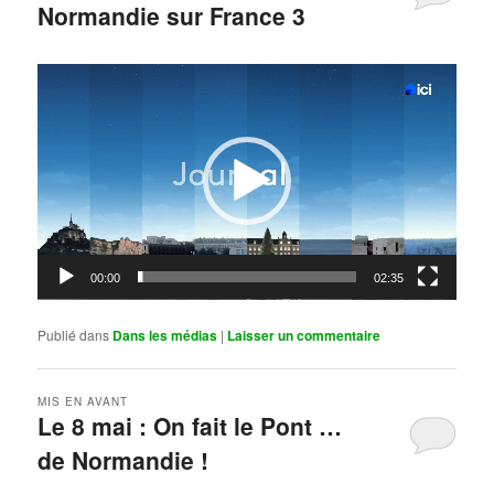
Normandie sur France 3
Publié le
mai 11, 2026
par
Steph
Lecteur
vidéo
00:00
02:35
Publié dans
Dans les médias
|
Laisser un commentaire
MIS EN AVANT
Le 8 mai : On fait le Pont …
de Normandie !