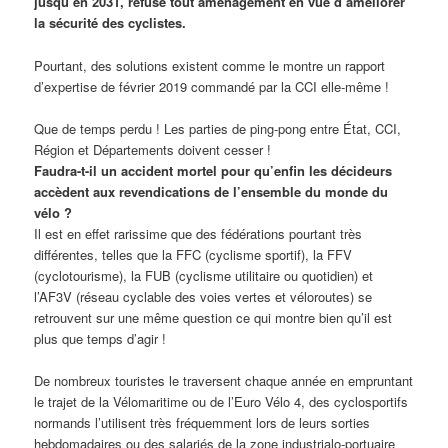
jusqu’en 2031, refuse tout aménagement en vue d’améliorer
la sécurité des cyclistes.
Pourtant, des solutions existent comme le montre un rapport
d’expertise de février 2019 commandé par la CCI elle-même !
Que de temps perdu ! Les parties de ping-pong entre État, CCI,
Région et Départements doivent cesser !
Faudra-t-il un accident mortel pour qu’enfin les décideurs
accèdent aux revendications de l’ensemble du monde du
vélo ?
Il est en effet rarissime que des fédérations pourtant très
différentes, telles que la FFC (cyclisme sportif), la FFV
(cyclotourisme), la FUB (cyclisme utilitaire ou quotidien) et
l’AF3V (réseau cyclable des voies vertes et véloroutes) se
retrouvent sur une même question ce qui montre bien qu’il est
plus que temps d’agir !
De nombreux touristes le traversent chaque année en empruntant
le trajet de la Vélomaritime ou de l’Euro Vélo 4, des cyclosportifs
normands l’utilisent très fréquemment lors de leurs sorties
hebdomadaires ou des salariés de la zone industrialo-portuaire