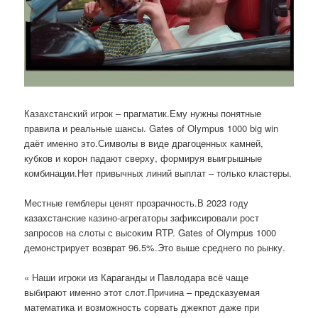
Казахстанский игрок – прагматик.Ему нужны понятные
правила и реальные шансы. Gates of Olympus 1000 big win
даёт именно это.Символы в виде драгоценных камней,
кубков и корон падают сверху, формируя выигрышные
комбинации.Нет привычных линий выплат – только кластеры.
Местные гемблеры ценят прозрачность.В 2023 году
казахстанские казино-агрегаторы зафиксировали рост
запросов на слоты с высоким RTP. Gates of Olympus 1000
демонстрирует возврат 96.5%.Это выше среднего по рынку.
« Наши игроки из Караганды и Павлодара всё чаще
выбирают именно этот слот.Причина – предсказуемая
математика и возможность сорвать джекпот даже при