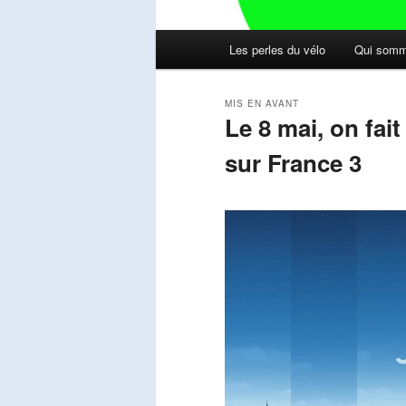
Menu
Les perles du vélo
Qui somm
principal
MIS EN AVANT
Le 8 mai, on fai
sur France 3
Publié le
mai 11, 2026
par
Steph
Lecteur
vidéo