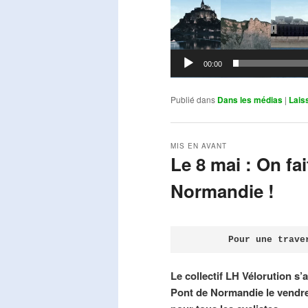
00:00
Publié dans
Dans les médias
|
Lais
MIS EN AVANT
Le 8 mai : On fa
Normandie !
Publié le
avril 18, 2026
par
Steph
Pour une trave
Le collectif LH Vélorution s’
Pont de Normandie le vendre