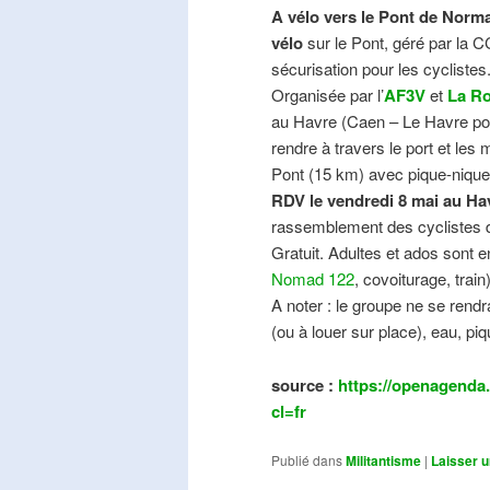
A vélo vers le Pont de Norma
vélo
sur le Pont, géré par la C
sécurisation pour les cyclistes
Organisée par l’
AF3V
et
La Ro
au Havre (Caen – Le Havre pos
rendre à travers le port et les
Pont (15 km) avec pique-nique e
RDV le vendredi 8 mai au Ha
rassemblement des cyclistes de
Gratuit. Adultes et ados sont e
Nomad 122
, covoiturage, trai
A noter : le groupe ne se ren
(ou à louer sur place), eau, piq
source :
https://openagenda.
cl=fr
Publié dans
Militantisme
|
Laisser 