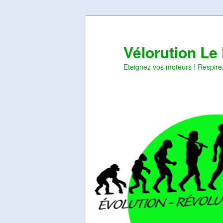
Aller
Aller
au
au
contenu
contenu
Vélorution Le
principal
secondaire
Eteignez vos moteurs ! Respire