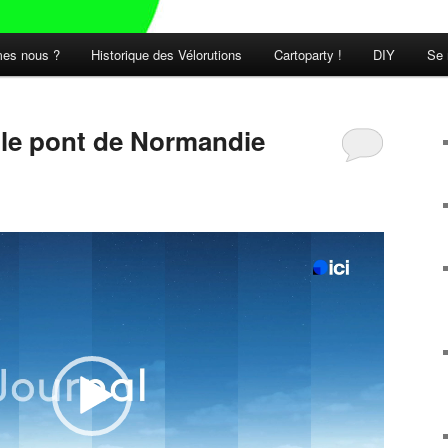
es nous ?
Historique des Vélorutions
Cartoparty !
DIY
Se 
t le pont de Normandie