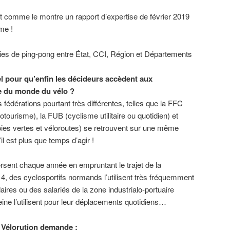
nt comme le montre un rapport d’expertise de février 2019
me !
ies de ping-pong entre État, CCI, Région et Départements
el pour qu’enfin les décideurs accèdent aux
e du monde du vélo ?
s fédérations pourtant très différentes, telles que la FFC
otourisme), la FUB (cyclisme utilitaire ou quotidien) et
oies vertes et véloroutes) se retrouvent sur une même
il est plus que temps d’agir !
rsent chaque année en empruntant le trajet de la
 4, des cyclosportifs normands l’utilisent très fréquemment
ires ou des salariés de la zone industrialo-portuaire
Seine l’utilisent pour leur déplacements quotidiens…
H Vélorution demande :