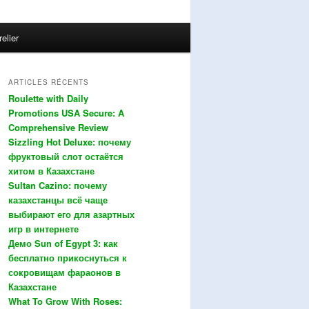
relier
ARTICLES RÉCENTS
Roulette with Daily
Promotions USA Secure: A
Comprehensive Review
Sizzling Hot Deluxe: почему
фруктовый слот остаётся
хитом в Казахстане
Sultan Cazino: почему
казахстанцы всё чаще
выбирают его для азартных
игр в интернете
Демо Sun of Egypt 3: как
бесплатно прикоснуться к
сокровищам фараонов в
Казахстане
What To Grow With Roses: