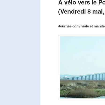
A vélo vers le P
(Vendredi 8 mai,
Publié le
mars 29, 2026
par
Steph
Journée conviviale et manifes