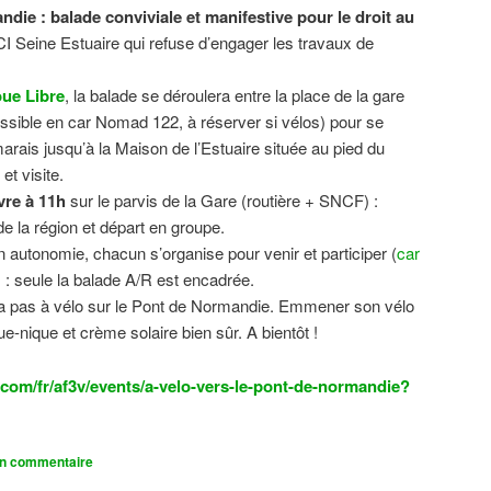
ndie : balade conviviale et manifestive
pour le droit au
CI Seine Estuaire qui refuse d’engager les travaux de
.
ue Libre
, la balade se déroulera entre la place de la gare
sible en car Nomad 122, à réserver si vélos) pour se
 marais jusqu’à la Maison de l’Estuaire située au pied du
t visite.
vre à 11h
sur le parvis de la Gare (routière + SNCF) :
 la région et départ en groupe.
n autonomie, chacun s’organise pour venir et participer (
car
n) : seule la balade A/R est encadrée.
dra pas à vélo sur le Pont de Normandie. Emmener son vélo
ue-nique et crème solaire bien sûr. A bientôt !
com/fr/af3v/events/a-velo-vers-le-pont-de-normandie?
un commentaire