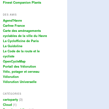
Finest Companion Plants
DES AMIS
Agend'Havre
Carfree France
Carte des aménagements
cyclables de la ville du Havre
La Cyclofficine de Paris
La Guidoline
Le Code de la route et le
cycliste
OpenCycleMap
Portail des Vélorution
Vélo, potager et cerveau
Vélorution
Vélorution Universelle
CATÉGORIES
cartoparty
(3)
Cloud
(1)