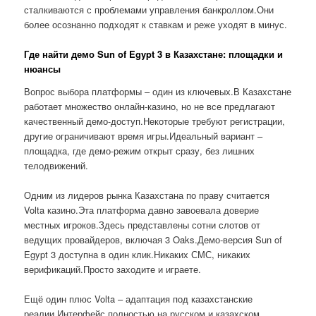
сталкиваются с проблемами управления банкроллом.Они
более осознанно подходят к ставкам и реже уходят в минус.
Где найти демо Sun of Egypt 3 в Казахстане: площадки и
нюансы
Вопрос выбора платформы – один из ключевых.В Казахстане
работает множество онлайн-казино, но не все предлагают
качественный демо-доступ.Некоторые требуют регистрации,
другие ограничивают время игры.Идеальный вариант –
площадка, где демо-режим открыт сразу, без лишних
телодвижений.
Одним из лидеров рынка Казахстана по праву считается
Volta казино.Эта платформа давно завоевала доверие
местных игроков.Здесь представлены сотни слотов от
ведущих провайдеров, включая 3 Oaks.Демо-версия Sun of
Egypt 3 доступна в один клик.Никаких СМС, никаких
верификаций.Просто заходите и играете.
Ещё один плюс Volta – адаптация под казахстанские
реалии.Интерфейс полностью на русском и казахском