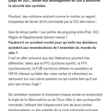
jusqu’en 2031, refuse tout aménagement en vue d’améliorer
la sécurité des cyclistes.
Pourtant, des solutions existent comme le montre un rapport
d’expertise de février 2019 commandé par la CCI elle-même !
Que de temps perdu ! Les parties de ping-pong entre État, CCI,
Région et Départements doivent cesser !
Faudra-t-il un accident mortel pour qu’enfin les décideurs
accèdent aux revendications de l’ensemble du monde du
vélo ?
Il est en effet rarissime que des fédérations pourtant très
différentes, telles que la FFC (cyclisme sportif), la FFV
(cyclotourisme), la FUB (cyclisme utilitaire ou quotidien) et
l’AF3V (réseau cyclable des voies vertes et véloroutes) se
retrouvent sur une même question ce qui montre bien qu’il est
plus que temps d’agir !
De nombreux touristes le traversent chaque année en empruntant
le trajet de la Vélomaritime ou de l’Euro Vélo 4, des cyclosportifs
normands l’utilisent très fréquemment lors de leurs sorties
hebdomadaires ou des salariés de la zone industrialo-portuaire