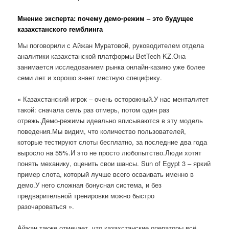
Мнение эксперта: почему демо-режим – это будущее
казахстанского гемблинга
Мы поговорили с Айжан Муратовой, руководителем отдела
аналитики казахстанской платформы BetTech KZ.Она
занимается исследованием рынка онлайн-казино уже более
семи лет и хорошо знает местную специфику.
« Казахстанский игрок – очень осторожный.У нас менталитет
такой: сначала семь раз отмерь, потом один раз
отрежь.Демо-режимы идеально вписываются в эту модель
поведения.Мы видим, что количество пользователей,
которые тестируют слоты бесплатно, за последние два года
выросло на 55%.И это не просто любопытство.Люди хотят
понять механику, оценить свои шансы. Sun of Egypt 3 – яркий
пример слота, который лучше всего осваивать именно в
демо.У него сложная бонусная система, и без
предварительной тренировки можно быстро
разочароваться ».
Айжан также отмечает, что казахстанские операторы всё