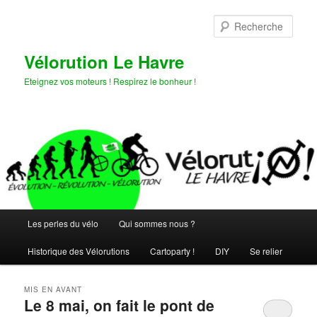
Aller
Aller
au
au
Rech
contenu
contenu
principal
secondaire
Vélorution Le Havre
Eteignez vos moteurs ! Respirez le bonheur !
Menu
Les perles du vélo
Qui sommes nous ?
principal
Historique des Vélorutions
Cartoparty !
DIY
Se relier
MIS EN AVANT
Le 8 mai, on fait le pont de