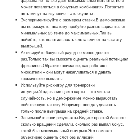
фараона не только даёт максимальные выплаты, но и
может появляться в бонусных комбинациях.Потратьте
пять минут на изучение – это окупится.
Экспериментируйте с размером ставки.В демо-режиме
вы не рискуете, поэтому пробуйте разные варианты: от
минимальных 25 тенге до максимальных.Так вы
поймёте, как волатильность слота влияет на частоту
выигрышей.
Активируйте бонусный раунд не менее десяти
раз.Только так вы сможете оценить реальный потенциал
фриспинов.Обратите внимание, как работают
множители – они могут накапливаться и давать
космические выплаты.
Используйте риск-игру для тренировки
интуиции.Угадывание цвета карты – это чистая
случайность, но в демо-режиме можно выработать
собственную тактику.Например, всегда удваивать
только после выигрыша на средней ставке.
Записывайте свои результаты.Ведите простой блокнот:
сколько вращений сделали, сколько раз выпал бонус,
какой был максимальный выигрыш.Это поможет
объективно оценить слот без иллюзий.