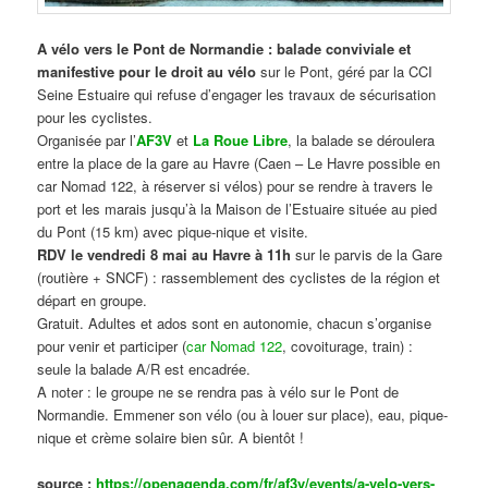
A vélo vers le Pont de Normandie : balade conviviale et
manifestive
pour le droit au vélo
sur le Pont, géré par la CCI
Seine Estuaire qui refuse d’engager les travaux de sécurisation
pour les cyclistes.
Organisée par l’
AF3V
et
La Roue Libre
, la balade se déroulera
entre la place de la gare au Havre (Caen – Le Havre possible en
car Nomad 122, à réserver si vélos) pour se rendre à travers le
port et les marais jusqu’à la Maison de l’Estuaire située au pied
du Pont (15 km) avec pique-nique et visite.
RDV le vendredi 8 mai au Havre à 11h
sur le parvis de la Gare
(routière + SNCF) : rassemblement des cyclistes de la région et
départ en groupe.
Gratuit. Adultes et ados sont en autonomie, chacun s’organise
pour venir et participer (
car Nomad 122
, covoiturage, train) :
seule la balade A/R est encadrée.
A noter : le groupe ne se rendra pas à vélo sur le Pont de
Normandie. Emmener son vélo (ou à louer sur place), eau, pique-
nique et crème solaire bien sûr. A bientôt !
source :
https://openagenda.com/fr/af3v/events/a-velo-vers-