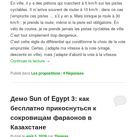
En ville, il y a des piétons qui marchent à 5 km/h sur les pistes
cyclables. Il m’arrive souvent de rouler à 10 km/h ; dans ce cas
j’emprunte ces pistes … s’il y en a. Mais lorsque je roule à 30
km/h ; je prends la route, même si la piste est obligatoire. En
vélo de course, je ne prends jamais les pistes cyclables de ville.
C’est tout simplement trop dangereux.
C’est cette règle du différentiel qui conditionne le choix de la voie
empruntée. Certes, j’adapte ma vitesse à la voie (virage,
descente en ville), mais j’adapte d’abord la voie à la vitesse.
Continuer la lecture
→
Publié dans
Les propositions
|
4
Réponses
Демо Sun of Egypt 3: как
бесплатно прикоснуться к
сокровищам фараонов в
Казахстане
Publié le
août 5, 2026
par
Thomas