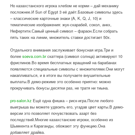
Но казахстанского игрока хлебом не корми – дай механику
посложнее.И Sun of Egypt 3 её даёт.Базовые символы здесь
– классические карточные знаки (A, K, Q, J, 10) и
тематические изображения: жук-скарабей, сокол, анкх,
Нефертити.Самый ценный символ – фараон.Если собрать
пять таких на линии, множитель ставки достигает 50x.
Отдельного внимания заслуживает бонусная игра.Три и
более
soeva.com.br
скаттера (символ солнца) активируют 10
фриспинов.Во время бесплатных вращений на барабанах
появляются специальные символы с множителями.Они могут
накапливаться, и в итоге вы получаете внушительные
выплаты.В демо-режиме это особенно приятно: можно
прокручивать бонусы десятки раз, не тратя ни тиына.
pro-salon.kz
Ещё одна фишка – риск-игра.После любого
выигрыша вы можете удвоить его, угадав цвет карты.В демо-
версии это позволяет почувствовать азарт без
последствий.Многие казахстанские игроки, особенно из
Шымкента и Караганды, обожают эту функцию.Она
добавляет драйва.