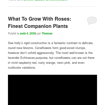
What To Grow With Roses:
Finest Companion Plants
Publié le
août 4, 2026
par
Thomas
Sea holly’s rigid construction is a fantastic contrast to delicate,
round rose blooms. Coneflowers form good-sized clumps,
however don’t unfold aggressively. The most well-known is the
lavender Echinacea purpurea, but coneflowers can are out there
in vivid raspberry-red, rusty orange, neon pink, and even
multicolor variations.