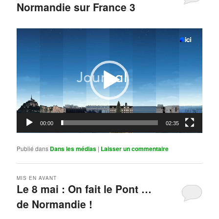
Normandie sur France 3
Publié le
mai 11, 2026
par
Steph
Lecteur
vidéo
00:00
02:35
Publié dans
Dans les médias
|
Laisser un commentaire
MIS EN AVANT
Le 8 mai : On fait le Pont …
de Normandie !