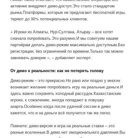
активнее внедряют демо-доступ.Это стало стандартом
рынка.Платформы, которые не предлагают бесплатной игры,
теряют до 30% потенциальных клиентов.
« Игроки из Алматы, Нур-Султана, Атырау – все хотят
сначала попробовать.Это разумно.И мы советуем нашим
партнёрам делать демо-режим максимально доступным.Без
регистрации, без ограничений по времени.Только так можно
завоевать доверие », – добавляет эксперт.
От демо к реальности: как не потерять голову
Демо-режим – это прекрасно.Но рано или поздно у многих
возникает желание попробовать игру на реальные деньги.И
здесь важно сохранять холодный рассудок.Казахстанские
игроки, к сожалению, иногда попадают в ловушку
азарта.Особенно когда после удачной сессии в демо
кажется, что и на деньги всё получится так же легко.
Помните: демо-версия и игра на реальные ставки – это
разные вселенные.В демо нет эмоционального давления.Вы