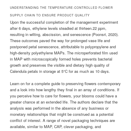
UNDERSTANDING THE TEMPERATURE-CONTROLLED FLOWER
SUPPLY CHAIN TO ENSURE PRODUCT QUALITY
Upon the successful completion of the management experiment
after 6 days, ethylene levels steadied at thirteen.22 ppm,
resulting in wilting, abscission, and senescence (Poonsri, 2020).
These outcomes paved the way for prolonged vase life and
postponed petal senescence, attributable to polypropylene and
high-density polyethylene MAPs. The microperforated film used
in MAP with microscopically formed holes prevents bacterial
growth and preserves the visible and dietary high quality of
Calendula petals in storage at 5°C for as much as 10 days.
Learn on for a complete guide to preserving flowers contemporary
and a look into how lengthy they final in an array of conditions. If
you perceive how to care for flowers, your blooms could have a
greater chance at an extended life. The authors declare that the
analysis was performed in the absence of any business or
monetary relationships that might be construed as a potential
conflict of interest. A range of novel packaging techniques are
available, similar to MAP, CAP, clever packaging, and