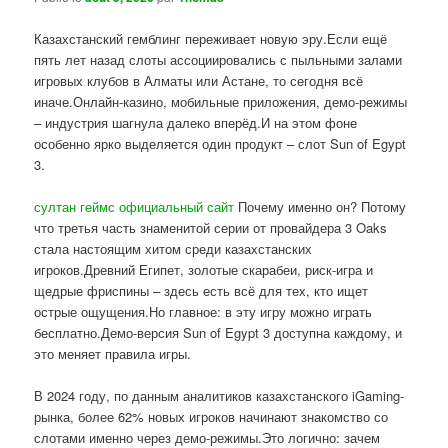
Казахстанский гемблинг переживает новую эру.Если ещё
пять лет назад слоты ассоциировались с пыльными залами
игровых клубов в Алматы или Астане, то сегодня всё
иначе.Онлайн-казино, мобильные приложения, демо-режимы
– индустрия шагнула далеко вперёд.И на этом фоне
особенно ярко выделяется один продукт – слот Sun of Egypt
3.
султан геймс официальный сайт
Почему именно он? Потому
что третья часть знаменитой серии от провайдера 3 Oaks
стала настоящим хитом среди казахстанских
игроков.Древний Египет, золотые скарабеи, риск-игра и
щедрые фриспины – здесь есть всё для тех, кто ищет
острые ощущения.Но главное: в эту игру можно играть
бесплатно.Демо-версия Sun of Egypt 3 доступна каждому, и
это меняет правила игры.
В 2024 году, по данным аналитиков казахстанского iGaming-
рынка, более 62% новых игроков начинают знакомство со
слотами именно через демо-режимы.Это логично: зачем