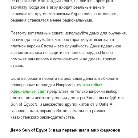
не переживаете за каждый тенге, не боитесь проиграть
зарплату.Когда же в игру входят реальные деньги,
включаются другие механизмы.Адреналин зашкаливает,
решения становятся менее рациональными.
Поэтому вот главный совет: используйте демо для обучения,
но никогда не думайте, что оно гарантирует выигрыш в
платной версии.Слоты – это случайность.Даже идеальное
знание механики не защитит от полосы неудач.Но оно
поможет вам вовремя остановиться и не делать глупых
ставок.
Если вы решите перейти на реальные деньги, выбирайте
проверенные площадки.Например,
султан геймс
официальный сайт
предлагает не только широкий выбор
слотов, но и честные условия для игры.Здесь вы найдёте и
Sun of Egypt 3, и множество других хитов от 3 Oaks.А
главное – платформа работает легально в рамках
казахстанского законодательства.
Демо Sun of Egypt 3: ваш первый шаг в мир фараонов