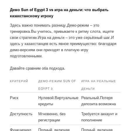
Демо Sun of Egypt 3 vs игра на деньги: что выбрать
казахстанскому игроку
Здесь важно понимать разницу.Демо-режим – это
тренировка.Вы учитесь, привыкаете к ритму слота, ищете
свои стратегии.Игра на деньги – это уже серьёзный шаг.И
здесь у казахстанцев есть явное преимущество: благодаря
демо-версиям они приходят в платную игру
подготовленными.
Давайте сравним оба подхода.
КРИТЕРИЙ
ДЕМО-РЕЖИМ SUN OF
ИГРА НА РЕАЛЬНЫЕ
EGYPT 3
ДЕНЬГИ
Риск
Нулевой.Виртуальные
Реальный.Потеря
кредиты
депозита возможна
Доступность
Мгновенно, без
Требуется аккаунт и
регистрации
пополнение
Функционал
Полный, включая
Полный, включая