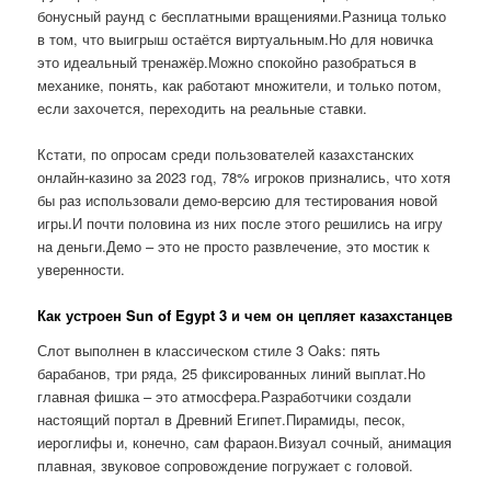
бонусный раунд с бесплатными вращениями.Разница только
в том, что выигрыш остаётся виртуальным.Но для новичка
это идеальный тренажёр.Можно спокойно разобраться в
механике, понять, как работают множители, и только потом,
если захочется, переходить на реальные ставки.
Кстати, по опросам среди пользователей казахстанских
онлайн-казино за 2023 год, 78% игроков признались, что хотя
бы раз использовали демо-версию для тестирования новой
игры.И почти половина из них после этого решились на игру
на деньги.Демо – это не просто развлечение, это мостик к
уверенности.
Как устроен Sun of Egypt 3 и чем он цепляет казахстанцев
Слот выполнен в классическом стиле 3 Oaks: пять
барабанов, три ряда, 25 фиксированных линий выплат.Но
главная фишка – это атмосфера.Разработчики создали
настоящий портал в Древний Египет.Пирамиды, песок,
иероглифы и, конечно, сам фараон.Визуал сочный, анимация
плавная, звуковое сопровождение погружает с головой.