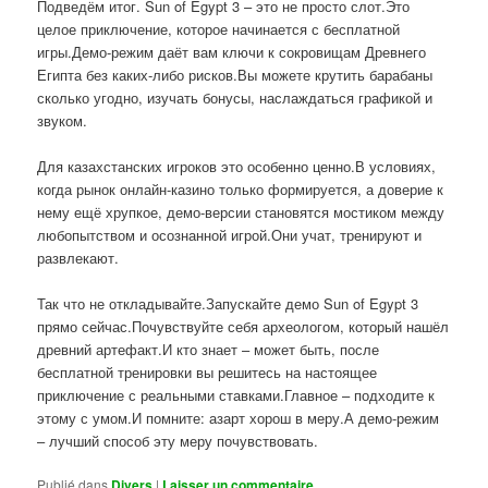
Подведём итог. Sun of Egypt 3 – это не просто слот.Это
целое приключение, которое начинается с бесплатной
игры.Демо-режим даёт вам ключи к сокровищам Древнего
Египта без каких-либо рисков.Вы можете крутить барабаны
сколько угодно, изучать бонусы, наслаждаться графикой и
звуком.
Для казахстанских игроков это особенно ценно.В условиях,
когда рынок онлайн-казино только формируется, а доверие к
нему ещё хрупкое, демо-версии становятся мостиком между
любопытством и осознанной игрой.Они учат, тренируют и
развлекают.
Так что не откладывайте.Запускайте демо Sun of Egypt 3
прямо сейчас.Почувствуйте себя археологом, который нашёл
древний артефакт.И кто знает – может быть, после
бесплатной тренировки вы решитесь на настоящее
приключение с реальными ставками.Главное – подходите к
этому с умом.И помните: азарт хорош в меру.А демо-режим
– лучший способ эту меру почувствовать.
Publié dans
Divers
|
Laisser un commentaire