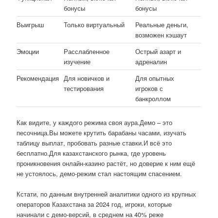
бонусы
бонусы
Выигрыш
Только виртуальный
Реальные деньги,
возможен кэшаут
Эмоции
Расслабленное
Острый азарт и
изучение
адреналин
Рекомендация
Для новичков и
Для опытных
тестирования
игроков с
банкроллом
Как видите, у каждого режима своя аура.Демо – это
песочница.Вы можете крутить барабаны часами, изучать
таблицу выплат, пробовать разные ставки.И всё это
бесплатно.Для казахстанского рынка, где уровень
проникновения онлайн-казино растёт, но доверие к ним ещё
не устоялось, демо-режим стал настоящим спасением.
Кстати, по данным внутренней аналитики одного из крупных
операторов Казахстана за 2024 год, игроки, которые
начинали с демо-версий, в среднем на 40% реже