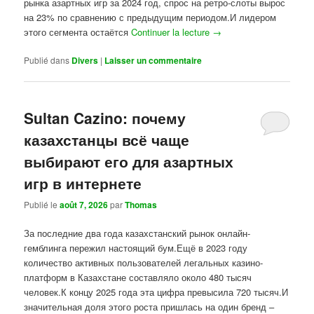
рынка азартных игр за 2024 год, спрос на ретро-слоты вырос
на 23% по сравнению с предыдущим периодом.И лидером
этого сегмента остаётся
Continuer la lecture
→
Publié dans
Divers
|
Laisser un commentaire
Sultan Cazino: почему
казахстанцы всё чаще
выбирают его для азартных
игр в интернете
Publié le
août 7, 2026
par
Thomas
За последние два года казахстанский рынок онлайн-
гемблинга пережил настоящий бум.Ещё в 2023 году
количество активных пользователей легальных казино-
платформ в Казахстане составляло около 480 тысяч
человек.К концу 2025 года эта цифра превысила 720 тысяч.И
значительная доля этого роста пришлась на один бренд –