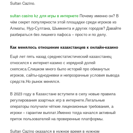
Sultan Cazino.
sultan casino kz для игры в интернете
Почему именно он? В
чём секрет популярности этой площадки среди игроков из
Алматы, Нур-Султана, Шымкента и других городов? Давайте
разбираться без лишнего пафоса – просто и по делу.
Как менялось отношение казахстанцев к онлайн-казино
Ещё лет пять назад среднестатистический казахстанец
относился к интернет-казино с изрядной долей
скепсиса.Слишком много было историй про обманутых
игроков, сайты-однодневки и непрозрачные условия вывода
средств.Но рынок менялся.
В 2023 году в Казахстане вступили в силу новые правила
регулирования азартных игр в интернете.Легальные
операторы получили чёткие лицензионные требования, а
игроки – гарантии выплат.Именно тогда начался активный
приток пользователей на проверенные платформы.
Sultan Cazino оказался в нужное время в нужном