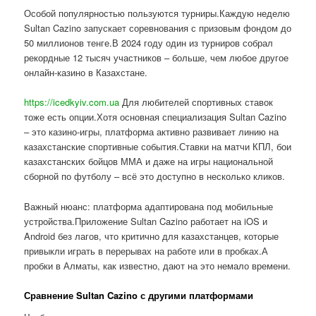
Особой популярностью пользуются турниры.Каждую неделю
Sultan Cazino запускает соревнования с призовым фондом до
50 миллионов тенге.В 2024 году один из турниров собрал
рекордные 12 тысяч участников – больше, чем любое другое
онлайн-казино в Казахстане.
https://icedkyiv.com.ua
Для любителей спортивных ставок
тоже есть опции.Хотя основная специализация Sultan Cazino
– это казино-игры, платформа активно развивает линию на
казахстанские спортивные события.Ставки на матчи КПЛ, бои
казахстанских бойцов ММА и даже на игры национальной
сборной по футболу – всё это доступно в несколько кликов.
Важный нюанс: платформа адаптирована под мобильные
устройства.Приложение Sultan Cazino работает на iOS и
Android без лагов, что критично для казахстанцев, которые
привыкли играть в перерывах на работе или в пробках.А
пробки в Алматы, как известно, дают на это немало времени.
Сравнение Sultan Cazino с другими платформами