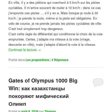
En ville, il y a des piétons qui marchent à 5 km/h sur les pistes
cyclables. Il m’arrive souvent de rouler à 10 km/h ; dans ce cas
j’emprunte ces pistes … s’il y en a. Mais lorsque je roule à 30
km/h ; je prends la route, même si la piste est obligatoire. En
vélo de course, je ne prends jamais les pistes cyclables de ville.
C’est tout simplement trop dangereux.
C’est cette règle du différentiel qui conditionne le choix de la voie
empruntée. Certes, j’adapte ma vitesse à la voie (virage,
descente en ville), mais j’adapte d’abord la voie à la vitesse.
Continuer la lecture
→
Publié dans
Les propositions
|
4
Réponses
Gates of Olympus 1000 Big
Win: как казахстанцы
покоряют мифический
Олимп
Publié le
août 9, 2026
par
Thomas