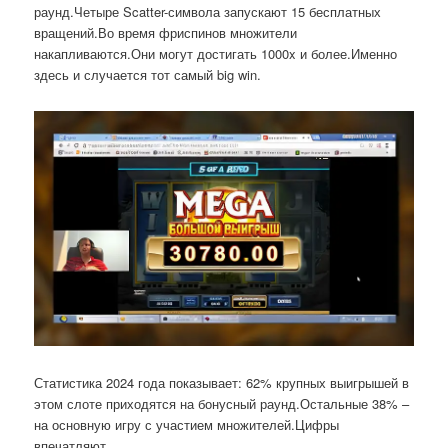
раунд.Четыре Scatter-символа запускают 15 бесплатных
вращений.Во время фриспинов множители
накапливаются.Они могут достигать 1000x и более.Именно
здесь и случается тот самый big win.
Статистика 2024 года показывает: 62% крупных выигрышей в
этом слоте приходятся на бонусный раунд.Остальные 38% –
на основную игру с участием множителей.Цифры
впечатляют.