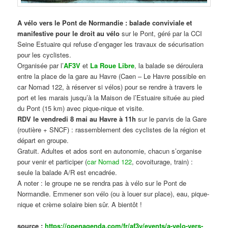
A vélo vers le Pont de Normandie : balade conviviale et
manifestive
pour le droit au vélo
sur le Pont, géré par la CCI
Seine Estuaire qui refuse d’engager les travaux de sécurisation
pour les cyclistes.
Organisée par l’
AF3V
et
La Roue Libre
, la balade se déroulera
entre la place de la gare au Havre (Caen – Le Havre possible en
car Nomad 122, à réserver si vélos) pour se rendre à travers le
port et les marais jusqu’à la Maison de l’Estuaire située au pied
du Pont (15 km) avec pique-nique et visite.
RDV le vendredi 8 mai au Havre à 11h
sur le parvis de la Gare
(routière + SNCF) : rassemblement des cyclistes de la région et
départ en groupe.
Gratuit. Adultes et ados sont en autonomie, chacun s’organise
pour venir et participer (
car Nomad 122
, covoiturage, train) :
seule la balade A/R est encadrée.
A noter : le groupe ne se rendra pas à vélo sur le Pont de
Normandie. Emmener son vélo (ou à louer sur place), eau, pique-
nique et crème solaire bien sûr. A bientôt !
source :
https://openagenda.com/fr/af3v/events/a-velo-vers-