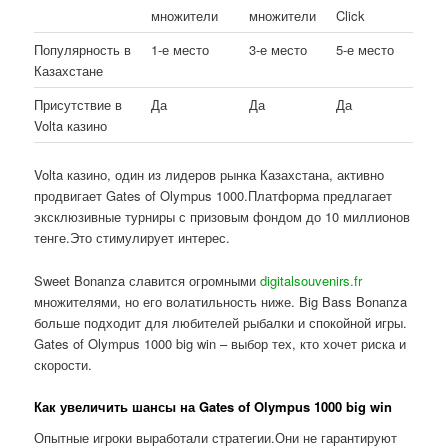
множители
множители
Click
Популярность в
1-е место
3-е место
5-е место
Казахстане
Присутствие в
Да
Да
Да
Volta казино
Volta казино, один из лидеров рынка Казахстана, активно
продвигает Gates of Olympus 1000.Платформа предлагает
эксклюзивные турниры с призовым фондом до 10 миллионов
тенге.Это стимулирует интерес.
Sweet Bonanza славится огромными
digitalsouvenirs.fr
множителями, но его волатильность ниже. Big Bass Bonanza
больше подходит для любителей рыбалки и спокойной игры.
Gates of Olympus 1000 big win – выбор тех, кто хочет риска и
скорости.
Как увеличить шансы на Gates of Olympus 1000 big win
Опытные игроки выработали стратегии.Они не гарантируют