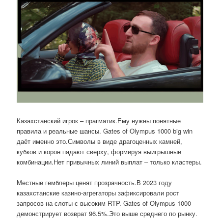
Казахстанский игрок – прагматик.Ему нужны понятные
правила и реальные шансы. Gates of Olympus 1000 big win
даёт именно это.Символы в виде драгоценных камней,
кубков и корон падают сверху, формируя выигрышные
комбинации.Нет привычных линий выплат – только кластеры.
Местные гемблеры ценят прозрачность.В 2023 году
казахстанские казино-агрегаторы зафиксировали рост
запросов на слоты с высоким RTP. Gates of Olympus 1000
демонстрирует возврат 96.5%.Это выше среднего по рынку.