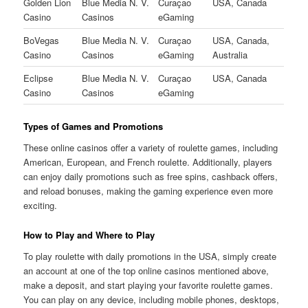
Golden Lion
Blue Media N. V.
Curaçao
USA, Canada
Casino
Casinos
eGaming
BoVegas
Blue Media N. V.
Curaçao
USA, Canada,
Casino
Casinos
eGaming
Australia
Eclipse
Blue Media N. V.
Curaçao
USA, Canada
Casino
Casinos
eGaming
Types of Games and Promotions
These online casinos offer a variety of roulette games, including
American, European, and French roulette. Additionally, players
can enjoy daily promotions such as free spins, cashback offers,
and reload bonuses, making the gaming experience even more
exciting.
How to Play and Where to Play
To play roulette with daily promotions in the USA, simply create
an account at one of the top online casinos mentioned above,
make a deposit, and start playing your favorite roulette games.
You can play on any device, including mobile phones, desktops,