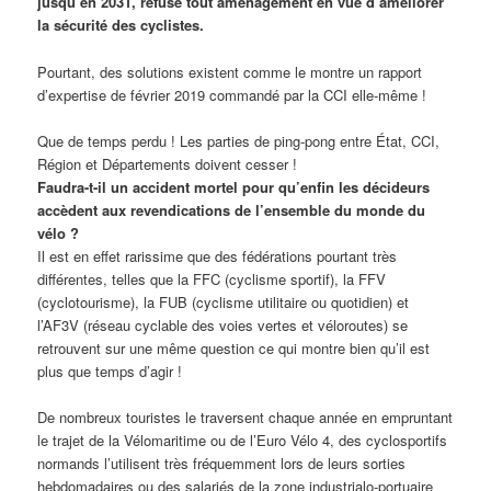
jusqu’en 2031, refuse tout aménagement en vue d’améliorer
la sécurité des cyclistes.
Pourtant, des solutions existent comme le montre un rapport
d’expertise de février 2019 commandé par la CCI elle-même !
Que de temps perdu ! Les parties de ping-pong entre État, CCI,
Région et Départements doivent cesser !
Faudra-t-il un accident mortel pour qu’enfin les décideurs
accèdent aux revendications de l’ensemble du monde du
vélo ?
Il est en effet rarissime que des fédérations pourtant très
différentes, telles que la FFC (cyclisme sportif), la FFV
(cyclotourisme), la FUB (cyclisme utilitaire ou quotidien) et
l’AF3V (réseau cyclable des voies vertes et véloroutes) se
retrouvent sur une même question ce qui montre bien qu’il est
plus que temps d’agir !
De nombreux touristes le traversent chaque année en empruntant
le trajet de la Vélomaritime ou de l’Euro Vélo 4, des cyclosportifs
normands l’utilisent très fréquemment lors de leurs sorties
hebdomadaires ou des salariés de la zone industrialo-portuaire