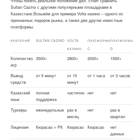
Чтобы понять реальное положение дел, стоит сравнить
Sultan Cazino с другими популярными площадками в
Казахстане.Возьмём для примера Volta казино – одного из
признанных лидеров рынка, а также две другие известные
платформы.
КРИТЕРИЙ
SULTAN CAZINO
VOLTA
ПЛАТФОРМА
ПЛАТФОРМА
КАЗИНО
C
D
Количество
3500+
2800+
2000+
1500+
игр
Вывод
от 5 минут
от 15
от 1 часа
от 3 часов
средств
минут
Казахский
полная
частично
нет
нет
язык
поддержка
Турниры
еженедельные
раз в
нет
раз в
месяц
квартал
Лицензия
Кюрасао + РК
Кюрасао
Кюрасао
нет
данных