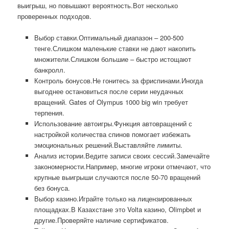
выигрыш, но повышают вероятность.Вот несколько
проверенных подходов.
Выбор ставки.Оптимальный диапазон – 200-500
тенге.Слишком маленькие ставки не дают накопить
множители.Слишком большие – быстро истощают
банкролл.
Контроль бонусов.Не гонитесь за фриспинами.Иногда
выгоднее остановиться после серии неудачных
вращений. Gates of Olympus 1000 big win требует
терпения.
Использование автоигры.Функция автовращений с
настройкой количества спинов помогает избежать
эмоциональных решений.Выставляйте лимиты.
Анализ истории.Ведите записи своих сессий.Замечайте
закономерности.Например, многие игроки отмечают, что
крупные выигрыши случаются после 50-70 вращений
без бонуса.
Выбор казино.Играйте только на лицензированных
площадках.В Казахстане это Volta казино, Olimpbet и
другие.Проверяйте наличие сертификатов.