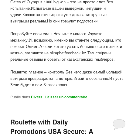
Gates of Olympus 1000 big win – это не просто слот.Это
испытание.Испытание вашей выдержки, интуиции и
удачи.Казахстанские игроки уже доказали: крупные
выигрыши реальны.Но они требуют подготовки.
Попробуйте свои силы.Начните с малого.Изучите
механику.И, возможно, именно вы станете следующим, кто
покорит Олимп.А если хотите узнать больше о стратегиях и
казино, загляните на olimpbetfeedback.kz.Там собраны
реальные отзывы и советы от казахстанских гемблеров.
Помните: главное – контроль.Без него даже самый большой
выигрыш превращается в потерю.Играйте осознанно.И пусть
Зевс будет к вам благосклонен.
Publié dans
Divers
|
Laisser un commentaire
Roulette with Daily
Promotions USA Secure: A