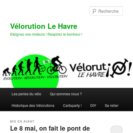
Aller
Aller
au
au
Rech
contenu
contenu
principal
secondaire
Vélorution Le Havre
Eteignez vos moteurs ! Respirez le bonheur !
Menu
Les perles du vélo
Qui sommes nous ?
principal
Historique des Vélorutions
Cartoparty !
DIY
Se relier
MIS EN AVANT
Le 8 mai, on fait le pont de