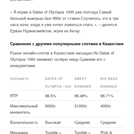
« Я играю в Gates of Olympus 1000 уже полгода.Самый
большой выигрыш был 850x от ставки.Случилось это в три
часа ночи, когда я уже хотел ложиться спать », – делится
Ержан Нурмагамбетов, игрок из Актау.
Сравнение с другими популярными слотами в Казахстане
Рынок онлайн-слотов в Казахстане насыщен.Но Gates of
Olympus 1000 занимает особую нишу.Сравним его с
конкурентами.
ПАРАМЕТР
GATES OF
SWEET
BIG BASS
OLYMPUS 1000
BONANZA
BONANZA
RTP
96.5%
96.48%
96.71%
Максимальный
5000x
21000x
4000x
множитель
Волатильность
Высокая
Средняя
Средняя
Механика
Tumble +
Tumble +
Pick &