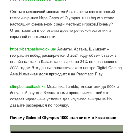
Слоты с механикой множителей захватили казахстанский
гемблинг-рынок.Игра Gates of Olympus 1000 big win стала
настоящим феноменом среди местных игроков.Почему?
Ответ кроется в сочетании древнегреческой эстетики и
взрывной волатильности.
https://barabashovo.ck.ua/
Алматы, Астана, Шымкент –
география побед расширяется.В 2024 году объём ставок в
онлайн-слотах в Казахстане вырос на 34% по сравнению с
2023 годом.Это данные аналитического центра Digital Gaming
Asia.И львиная доля приходится на Pragmatic Play.
olimpbetfeedback.kz
Механика Tumble, множители до 500x и
бонусный раунд с бесплатными вращениями – всё это
создаёт идеальные условия для крупного выигрыша.Но
давайте разберёмся по порядку.
Почему Gates of Olympus 1000 стал хитом в Казахстане