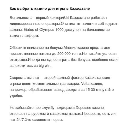
Как выбрать казино для игры в Казахстане
Легальность – первый критерий.В Казахстане работают
лицензированные операторы.Они платят налоги и соблюдают
законы. Gates of Olympus 1000 доступен на большинстве
таких платформ.
Обратите внимание на бонусы.Многие казино предлагают
приветственные пакеты до 200 000 тенге.Но читайте условия
отыгрыша.Иногда выгоднее играть без бонуса, особенно если
вы охотитесь за big win.
Скорость выплат – второй важный фактор.Казахстанские
игроки ценят моментальные транзакции. Volta казино,
например, обрабатывает вывод средств за 15-30 минут.Это
удобно.
Не забывайте про службу поддержки.Хорошее казино
отвечает на русском и казахском языках.Проверьте, есть ли
чат 24/7.Это сэкономит нервы.