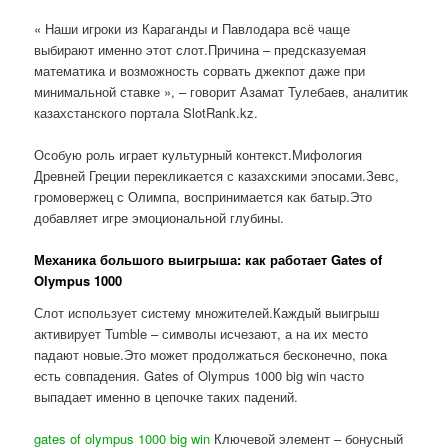
« Наши игроки из Караганды и Павлодара всё чаще
выбирают именно этот слот.Причина – предсказуемая
математика и возможность сорвать джекпот даже при
минимальной ставке », – говорит Азамат Тулебаев, аналитик
казахстанского портала SlotRank.kz.
Особую роль играет культурный контекст.Мифология
Древней Греции перекликается с казахскими эпосами.Зевс,
громовержец с Олимпа, воспринимается как батыр.Это
добавляет игре эмоциональной глубины.
Механика большого выигрыша: как работает Gates of
Olympus 1000
Слот использует систему множителей.Каждый выигрыш
активирует Tumble – символы исчезают, а на их место
падают новые.Это может продолжаться бесконечно, пока
есть совпадения. Gates of Olympus 1000 big win часто
выпадает именно в цепочке таких падений.
gates of olympus 1000 big win
Ключевой элемент – бонусный