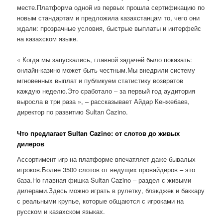
месте.Платформа одной из первых прошла сертификацию по
новым стандартам и предложила казахстанцам то, чего они
ждали: прозрачные условия, быстрые выплаты и интерфейс
на казахском языке.
« Когда мы запускались, главной задачей было показать:
онлайн-казино может быть честным.Мы внедрили систему
мгновенных выплат и публикуем статистику возвратов
каждую неделю.Это сработало – за первый год аудитория
выросла в три раза », – рассказывает Айдар Кенжебаев,
директор по развитию Sultan Cazino.
Что предлагает Sultan Cazino: от слотов до живых
дилеров
Ассортимент игр на платформе впечатляет даже бывалых
игроков.Более 3500 слотов от ведущих провайдеров – это
база.Но главная фишка Sultan Cazino – раздел с живыми
дилерами.Здесь можно играть в рулетку, блэкджек и баккару
с реальными крупье, которые общаются с игроками на
русском и казахском языках.