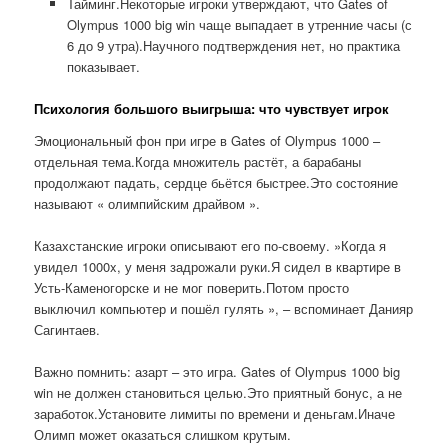
Тайминг.Некоторые игроки утверждают, что Gates of
Olympus 1000 big win чаще выпадает в утренние часы (с
6 до 9 утра).Научного подтверждения нет, но практика
показывает.
Психология большого выигрыша: что чувствует игрок
Эмоциональный фон при игре в Gates of Olympus 1000 –
отдельная тема.Когда множитель растёт, а барабаны
продолжают падать, сердце бьётся быстрее.Это состояние
называют « олимпийским драйвом ».
Казахстанские игроки описывают его по-своему. »Когда я
увидел 1000x, у меня задрожали руки.Я сидел в квартире в
Усть-Каменогорске и не мог поверить.Потом просто
выключил компьютер и пошёл гулять », – вспоминает Данияр
Сагинтаев.
Важно помнить: азарт – это игра. Gates of Olympus 1000 big
win не должен становиться целью.Это приятный бонус, а не
заработок.Установите лимиты по времени и деньгам.Иначе
Олимп может оказаться слишком крутым.