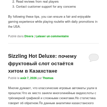
Read reviews from real players
Contact customer support for any concerns
By following these tips, you can ensure a fair and enjoyable
gaming experience while playing roulette with daily promotions in
the USA.
Publié dans
Divers
|
Laisser un commentaire
Sizzling Hot Deluxe: почему
фруктовый слот остаётся
хитом в Казахстане
Publié le
août 7, 2026
par
Thomas
Многие думают, что классические игровые автоматы ушли в
прошлое.Что их место заняли многолинейные видеослоты с
трёхмерной графикой и сложными сюжетами.Но статистика
говорит об обратном.По данным аналитики казахстанского