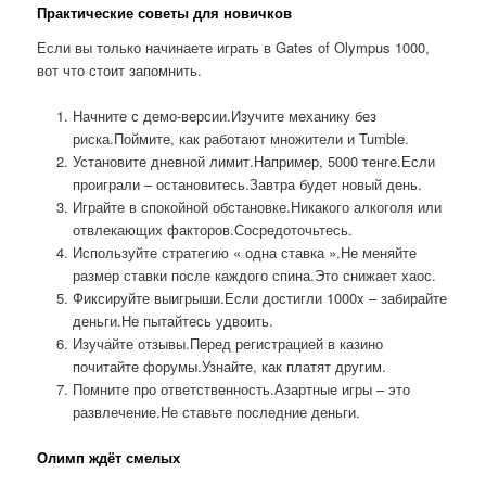
Практические советы для новичков
Если вы только начинаете играть в Gates of Olympus 1000,
вот что стоит запомнить.
Начните с демо-версии.Изучите механику без
риска.Поймите, как работают множители и Tumble.
Установите дневной лимит.Например, 5000 тенге.Если
проиграли – остановитесь.Завтра будет новый день.
Играйте в спокойной обстановке.Никакого алкоголя или
отвлекающих факторов.Сосредоточьтесь.
Используйте стратегию « одна ставка ».Не меняйте
размер ставки после каждого спина.Это снижает хаос.
Фиксируйте выигрыши.Если достигли 1000x – забирайте
деньги.Не пытайтесь удвоить.
Изучайте отзывы.Перед регистрацией в казино
почитайте форумы.Узнайте, как платят другим.
Помните про ответственность.Азартные игры – это
развлечение.Не ставьте последние деньги.
Олимп ждёт смелых