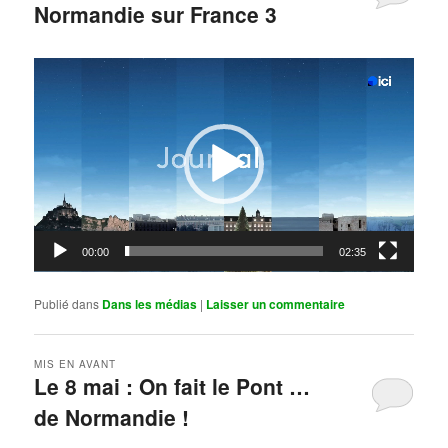
Normandie sur France 3
Publié le
mai 11, 2026
par
Steph
Lecteur
vidéo
00:00
02:35
Publié dans
Dans les médias
|
Laisser un commentaire
MIS EN AVANT
Le 8 mai : On fait le Pont …
de Normandie !