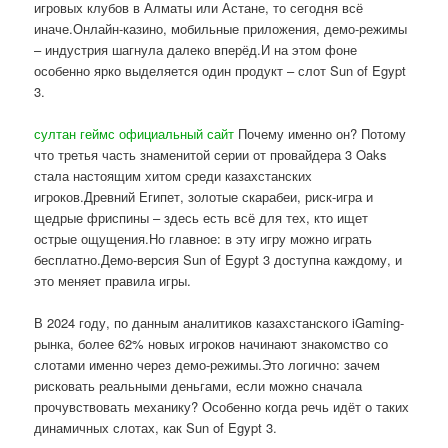
игровых клубов в Алматы или Астане, то сегодня всё
иначе.Онлайн-казино, мобильные приложения, демо-режимы
– индустрия шагнула далеко вперёд.И на этом фоне
особенно ярко выделяется один продукт – слот Sun of Egypt
3.
султан геймс официальный сайт
Почему именно он? Потому
что третья часть знаменитой серии от провайдера 3 Oaks
стала настоящим хитом среди казахстанских
игроков.Древний Египет, золотые скарабеи, риск-игра и
щедрые фриспины – здесь есть всё для тех, кто ищет
острые ощущения.Но главное: в эту игру можно играть
бесплатно.Демо-версия Sun of Egypt 3 доступна каждому, и
это меняет правила игры.
В 2024 году, по данным аналитиков казахстанского iGaming-
рынка, более 62% новых игроков начинают знакомство со
слотами именно через демо-режимы.Это логично: зачем
рисковать реальными деньгами, если можно сначала
прочувствовать механику? Особенно когда речь идёт о таких
динамичных слотах, как Sun of Egypt 3.