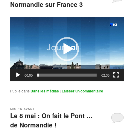
Normandie sur France 3
Publié le
mai 11, 2026
par
Steph
Lecteur
vidéo
00:00
02:35
Publié dans
Dans les médias
|
Laisser un commentaire
MIS EN AVANT
Le 8 mai : On fait le Pont …
de Normandie !