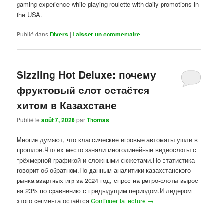
gaming experience while playing roulette with daily promotions in
the USA.
Publié dans
Divers
|
Laisser un commentaire
Sizzling Hot Deluxe: почему
фруктовый слот остаётся
хитом в Казахстане
Publié le
août 7, 2026
par
Thomas
Многие думают, что классические игровые автоматы ушли в
прошлое.Что их место заняли многолинейные видеослоты с
трёхмерной графикой и сложными сюжетами.Но статистика
говорит об обратном.По данным аналитики казахстанского
рынка азартных игр за 2024 год, спрос на ретро-слоты вырос
на 23% по сравнению с предыдущим периодом.И лидером
этого сегмента остаётся
Continuer la lecture
→