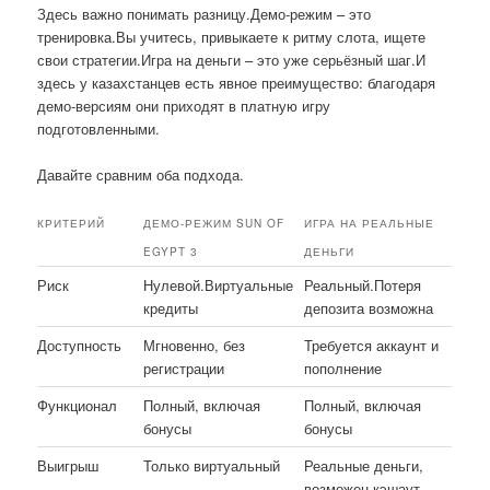
Здесь важно понимать разницу.Демо-режим – это
тренировка.Вы учитесь, привыкаете к ритму слота, ищете
свои стратегии.Игра на деньги – это уже серьёзный шаг.И
здесь у казахстанцев есть явное преимущество: благодаря
демо-версиям они приходят в платную игру
подготовленными.
Давайте сравним оба подхода.
КРИТЕРИЙ
ДЕМО-РЕЖИМ SUN OF
ИГРА НА РЕАЛЬНЫЕ
EGYPT 3
ДЕНЬГИ
Риск
Нулевой.Виртуальные
Реальный.Потеря
кредиты
депозита возможна
Доступность
Мгновенно, без
Требуется аккаунт и
регистрации
пополнение
Функционал
Полный, включая
Полный, включая
бонусы
бонусы
Выигрыш
Только виртуальный
Реальные деньги,
возможен кэшаут