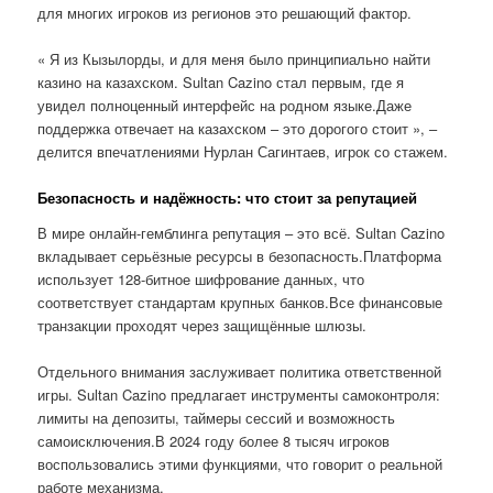
для многих игроков из регионов это решающий фактор.
« Я из Кызылорды, и для меня было принципиально найти
казино на казахском. Sultan Cazino стал первым, где я
увидел полноценный интерфейс на родном языке.Даже
поддержка отвечает на казахском – это дорогого стоит », –
делится впечатлениями Нурлан Сагинтаев, игрок со стажем.
Безопасность и надёжность: что стоит за репутацией
В мире онлайн-гемблинга репутация – это всё. Sultan Cazino
вкладывает серьёзные ресурсы в безопасность.Платформа
использует 128-битное шифрование данных, что
соответствует стандартам крупных банков.Все финансовые
транзакции проходят через защищённые шлюзы.
Отдельного внимания заслуживает политика ответственной
игры. Sultan Cazino предлагает инструменты самоконтроля:
лимиты на депозиты, таймеры сессий и возможность
самоисключения.В 2024 году более 8 тысяч игроков
воспользовались этими функциями, что говорит о реальной
работе механизма.