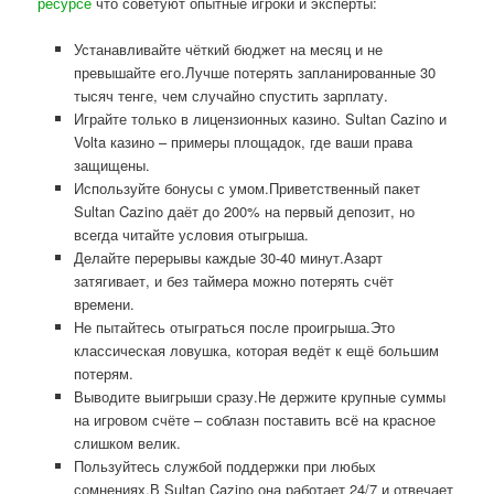
ресурсе
что советуют опытные игроки и эксперты:
Устанавливайте чёткий бюджет на месяц и не
превышайте его.Лучше потерять запланированные 30
тысяч тенге, чем случайно спустить зарплату.
Играйте только в лицензионных казино. Sultan Cazino и
Volta казино – примеры площадок, где ваши права
защищены.
Используйте бонусы с умом.Приветственный пакет
Sultan Cazino даёт до 200% на первый депозит, но
всегда читайте условия отыгрыша.
Делайте перерывы каждые 30-40 минут.Азарт
затягивает, и без таймера можно потерять счёт
времени.
Не пытайтесь отыграться после проигрыша.Это
классическая ловушка, которая ведёт к ещё большим
потерям.
Выводите выигрыши сразу.Не держите крупные суммы
на игровом счёте – соблазн поставить всё на красное
слишком велик.
Пользуйтесь службой поддержки при любых
сомнениях.В Sultan Cazino она работает 24/7 и отвечает