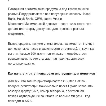
Платежная система тоже продумана под казахстанские
реалии.Поддерживаются все популярные способы: Kaspi
Bank, Halyk Bank, QIWI, карты Visa и
Mastercard.Минимальный депозит – всего 1000 тенге, что
делает платформу доступной для игроков с разным
бюджетом.
Вывод средств, как уже упоминалось, занимает от 5 минут
до нескольких часов в зависимости от суммы.Для крупных
выплат (свыше 500 тысяч тенге) может потребоваться
верификация, но это стандартная практика для всех
легальных казино.
Как начать играть: пошаговая инструкция для новичков
Для тех, кто только присматривается к Sultan Cazino,
процесс регистрации максимально прост.Нужно заполнить
базовую форму: имя, номер телефона, электронная
почта.Подтверждение занимает не больше минуты – код
приходит в SMS.