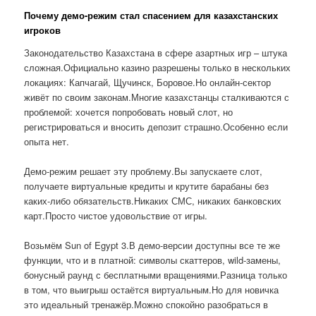
Почему демо-режим стал спасением для казахстанских
игроков
Законодательство Казахстана в сфере азартных игр – штука
сложная.Официально казино разрешены только в нескольких
локациях: Капчагай, Щучинск, Боровое.Но онлайн-сектор
живёт по своим законам.Многие казахстанцы сталкиваются с
проблемой: хочется попробовать новый слот, но
регистрироваться и вносить депозит страшно.Особенно если
опыта нет.
Демо-режим решает эту проблему.Вы запускаете слот,
получаете виртуальные кредиты и крутите барабаны без
каких-либо обязательств.Никаких СМС, никаких банковских
карт.Просто чистое удовольствие от игры.
Возьмём Sun of Egypt 3.В демо-версии доступны все те же
функции, что и в платной: символы скаттеров, wild-замены,
бонусный раунд с бесплатными вращениями.Разница только
в том, что выигрыш остаётся виртуальным.Но для новичка
это идеальный тренажёр.Можно спокойно разобраться в