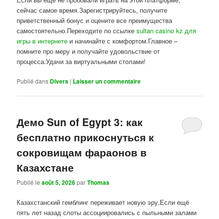
сейчас самое время.Зарегистрируйтесь, получите
приветственный бонус и оцените все преимущества
самостоятельно.Переходите по ссылке
sultan casino kz для
игры в интернете
и начинайте с комфортом.Главное –
помните про меру и получайте удовольствие от
процесса.Удачи за виртуальными столами!
Publié dans
Divers
|
Laisser un commentaire
Демо Sun of Egypt 3: как
бесплатно прикоснуться к
сокровищам фараонов в
Казахстане
Publié le
août 5, 2026
par
Thomas
Казахстанский гемблинг переживает новую эру.Если ещё
пять лет назад слоты ассоциировались с пыльными залами