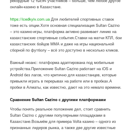
рекордные 12 тысяч участников – больше, чем любое другое
онлайн-казино в Казахстане.
https://icedkyiv.com.ua
Для любителей спортивных ставок
тоже есть опции.Хотя основная специализация Sultan Cazino
– это казино-игры, платформа активно развивает линию на
казахстанские спортивные события.Ставки на матчи КПЛ, бои
казахстанских бойцов ММА и даже на игры национальной
сборной по футболу – всё это доступно в несколько кликов.
Важный нюанс: платформа адаптирована под мобильные
устройства.Приложение Sultan Cazino работает на iOS и
Android без лагов, что критично для казахстанцев, которые
привыкли играть в перерывах на работе или в пробках.А
пробки в Алматы, как известно, дают на это немало времени.
Сравнение Sultan Cazino с другими платформами
Чтобы понять реальное положение дел, стоит сравнить
Sultan Cazino с другими популярными площадками в
Казахстане.Возьмём для примера Volta казино – одного из
признанных лидеров рынка, а также две другие известные