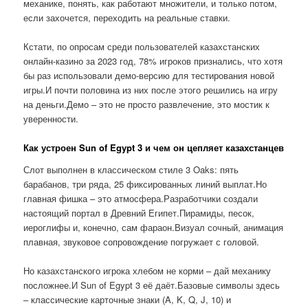
механике, понять, как работают множители, и только потом,
если захочется, переходить на реальные ставки.
Кстати, по опросам среди пользователей казахстанских
онлайн-казино за 2023 год, 78% игроков признались, что хотя
бы раз использовали демо-версию для тестирования новой
игры.И почти половина из них после этого решились на игру
на деньги.Демо – это не просто развлечение, это мостик к
уверенности.
Как устроен Sun of Egypt 3 и чем он цепляет казахстанцев
Слот выполнен в классическом стиле 3 Oaks: пять
барабанов, три ряда, 25 фиксированных линий выплат.Но
главная фишка – это атмосфера.Разработчики создали
настоящий портал в Древний Египет.Пирамиды, песок,
иероглифы и, конечно, сам фараон.Визуал сочный, анимация
плавная, звуковое сопровождение погружает с головой.
Но казахстанского игрока хлебом не корми – дай механику
посложнее.И Sun of Egypt 3 её даёт.Базовые символы здесь
– классические карточные знаки (A, K, Q, J, 10) и