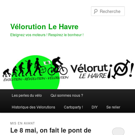
Aller
Aller
au
au
Rech
contenu
contenu
principal
secondaire
Vélorution Le Havre
Eteignez vos moteurs ! Respirez le bonheur !
Menu
Les perles du vélo
Qui sommes nous ?
principal
Historique des Vélorutions
Cartoparty !
DIY
Se relier
MIS EN AVANT
Le 8 mai, on fait le pont de