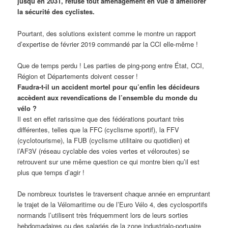
jusqu’en 2031, refuse tout aménagement en vue d’améliorer
la sécurité des cyclistes.
Pourtant, des solutions existent comme le montre un rapport
d’expertise de février 2019 commandé par la CCI elle-même !
Que de temps perdu ! Les parties de ping-pong entre État, CCI,
Région et Départements doivent cesser !
Faudra-t-il un accident mortel pour qu’enfin les décideurs
accèdent aux revendications de l’ensemble du monde du
vélo ?
Il est en effet rarissime que des fédérations pourtant très
différentes, telles que la FFC (cyclisme sportif), la FFV
(cyclotourisme), la FUB (cyclisme utilitaire ou quotidien) et
l’AF3V (réseau cyclable des voies vertes et véloroutes) se
retrouvent sur une même question ce qui montre bien qu’il est
plus que temps d’agir !
De nombreux touristes le traversent chaque année en empruntant
le trajet de la Vélomaritime ou de l’Euro Vélo 4, des cyclosportifs
normands l’utilisent très fréquemment lors de leurs sorties
hebdomadaires ou des salariés de la zone industrialo-portuaire