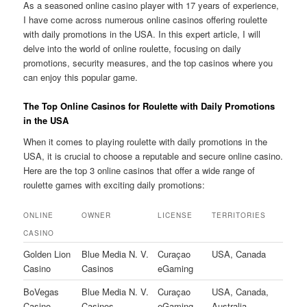
As a seasoned online casino player with 17 years of experience,
I have come across numerous online casinos offering roulette
with daily promotions in the USA. In this expert article, I will
delve into the world of online roulette, focusing on daily
promotions, security measures, and the top casinos where you
can enjoy this popular game.
The Top Online Casinos for Roulette with Daily Promotions
in the USA
When it comes to playing roulette with daily promotions in the
USA, it is crucial to choose a reputable and secure online casino.
Here are the top 3 online casinos that offer a wide range of
roulette games with exciting daily promotions:
ONLINE
OWNER
LICENSE
TERRITORIES
CASINO
Golden Lion
Blue Media N. V.
Curaçao
USA, Canada
Casino
Casinos
eGaming
BoVegas
Blue Media N. V.
Curaçao
USA, Canada,
Casino
Casinos
eGaming
Australia