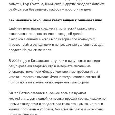
Алматы, Нур-Султана, Шымкента и других городов? Давайте
разбираться без лишнего пафоса – просто и по делу.
Как менялось отношение казахстанцев к онлайн-казино
Ещё лет пять назад среднестатистический казахстанец
относился к интернет-казино с изрядной долей
скепсиса.Слишком много было историй про обманутых
игроков, сайты-однодневки и непрозрачные условия вывода
средств.Но рынок менялся.
В 2023 году в Казахстане вступили в силу новые правила
регулирования азартных игр в интернете.Легальные
операторы получили чёткие лицензионные требования, а
игроки – гарантии выплат.Именно тогда начался активный
приток пользователей на проверенные платформы.
Sultan Cazino оказался в нужное время в нужном
месте.Платформа одной из первых прошла сертификацию по
новым стандартам и предложила казахстанцам то, чего они
ждали: прозрачные условия, быстрые выплаты и интерфейс
на казахском языке.