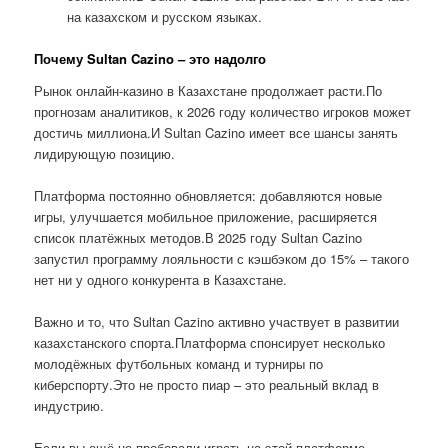
на казахском и русском языках.
Почему Sultan Cazino – это надолго
Рынок онлайн-казино в Казахстане продолжает расти.По
прогнозам аналитиков, к 2026 году количество игроков может
достичь миллиона.И Sultan Cazino имеет все шансы занять
лидирующую позицию.
Платформа постоянно обновляется: добавляются новые
игры, улучшается мобильное приложение, расширяется
список платёжных методов.В 2025 году Sultan Cazino
запустил программу лояльности с кэшбэком до 15% – такого
нет ни у одного конкурента в Казахстане.
Важно и то, что Sultan Cazino активно участвует в развитии
казахстанского спорта.Платформа спонсирует несколько
молодёжных футбольных команд и турниры по
киберспорту.Это не просто пиар – это реальный вклад в
индустрию.
Если вы ещё не пробовали играть на этой платформе,