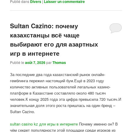
Publié dans
Divers
|
Laisser un commentaire
Sultan Cazino: почему
казахстанцы всё чаще
выбирают его для азартных
игр в интернете
Publié le
août 7, 2026
par
Thomas
За последние два года казахстанский рынок онлайн-
гемблинга пережил настоящий бум.Ещё в 2023 году
количество активных пользователей легальных казино-
платформ в Казахстане составляло около 480 тысяч
человек.К концу 2025 года эта цифра превысила 720 тысяч.И
значительная доля этого роста пришлась на один бренд –
Sultan Cazino.
sultan casino kz для игры в интернете
Почему именно он? В
чём секрет популярности этой площадки среди игроков из