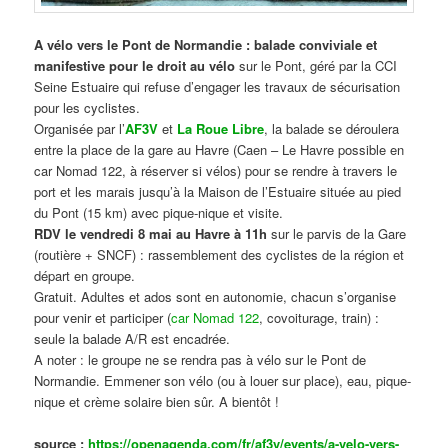
A vélo vers le Pont de Normandie : balade conviviale et
manifestive
pour le droit au vélo
sur le Pont, géré par la CCI
Seine Estuaire qui refuse d’engager les travaux de sécurisation
pour les cyclistes.
Organisée par l’
AF3V
et
La Roue Libre
, la balade se déroulera
entre la place de la gare au Havre (Caen – Le Havre possible en
car Nomad 122, à réserver si vélos) pour se rendre à travers le
port et les marais jusqu’à la Maison de l’Estuaire située au pied
du Pont (15 km) avec pique-nique et visite.
RDV le vendredi 8 mai au Havre à 11h
sur le parvis de la Gare
(routière + SNCF) : rassemblement des cyclistes de la région et
départ en groupe.
Gratuit. Adultes et ados sont en autonomie, chacun s’organise
pour venir et participer (
car Nomad 122
, covoiturage, train) :
seule la balade A/R est encadrée.
A noter : le groupe ne se rendra pas à vélo sur le Pont de
Normandie. Emmener son vélo (ou à louer sur place), eau, pique-
nique et crème solaire bien sûr. A bientôt !
source :
https://openagenda.com/fr/af3v/events/a-velo-vers-