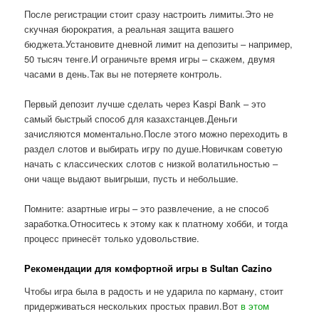
После регистрации стоит сразу настроить лимиты.Это не
скучная бюрократия, а реальная защита вашего
бюджета.Установите дневной лимит на депозиты – например,
50 тысяч тенге.И ограничьте время игры – скажем, двумя
часами в день.Так вы не потеряете контроль.
Первый депозит лучше сделать через Kaspi Bank – это
самый быстрый способ для казахстанцев.Деньги
зачисляются моментально.После этого можно переходить в
раздел слотов и выбирать игру по душе.Новичкам советую
начать с классических слотов с низкой волатильностью –
они чаще выдают выигрыши, пусть и небольшие.
Помните: азартные игры – это развлечение, а не способ
заработка.Относитесь к этому как к платному хобби, и тогда
процесс принесёт только удовольствие.
Рекомендации для комфортной игры в Sultan Cazino
Чтобы игра была в радость и не ударила по карману, стоит
придерживаться нескольких простых правил.Вот
в этом