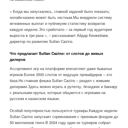
« Когда мы запускались, главной задачей было показать:
онлайн-казино может быть честным.Мы внедрили систему
мгновенных выплат и публикуем статистику возвратов
каждую неделю.Это сработало – за первый год аудитория
выросла в три раза », – рассказывает Айдар Кенжебаев,
директор по развитию Sultan Cazino.
Что предлагает Sultan Cazino: от слотов до живых
дилеров
Ассортимент игр на платформе впечатляет даже бывалых
игроков.Более 3500 слотов от ведущих провайдеров – это
база.Но главная фишка Sultan Cazino – раздел с живыми
дилерами.Здесь можно играть в рулетку, блэкджек и баккару
с реальными крупье, которые общаются с игроками на
русском и казахском языках.
Особой популярностью пользуются турниры.Каждую неделю
Sultan Cazino запускает соревнования с призовым фондом до
50 миллионов тенге.В 2024 году один из турниров собрал