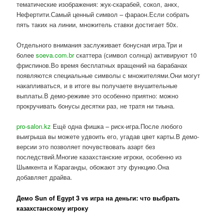
тематические изображения: жук-скарабей, сокол, анкх,
Нефертити.Самый ценный символ – фараон.Если собрать
пять таких на линии, множитель ставки достигает 50x.
Отдельного внимания заслуживает бонусная игра.Три и
более
soeva.com.br
скаттера (символ солнца) активируют 10
фриспинов.Во время бесплатных вращений на барабанах
появляются специальные символы с множителями.Они могут
накапливаться, и в итоге вы получаете внушительные
выплаты.В демо-режиме это особенно приятно: можно
прокручивать бонусы десятки раз, не тратя ни тиына.
pro-salon.kz
Ещё одна фишка – риск-игра.После любого
выигрыша вы можете удвоить его, угадав цвет карты.В демо-
версии это позволяет почувствовать азарт без
последствий.Многие казахстанские игроки, особенно из
Шымкента и Караганды, обожают эту функцию.Она
добавляет драйва.
Демо Sun of Egypt 3 vs игра на деньги: что выбрать
казахстанскому игроку