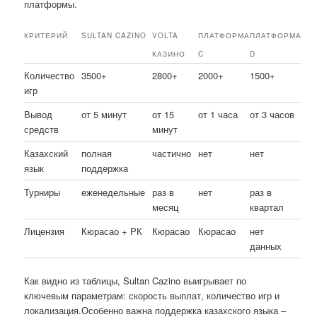
платформы.
КРИТЕРИЙ
SULTAN CAZINO
VOLTA
ПЛАТФОРМА
ПЛАТФОРМА
КАЗИНО
C
D
Количество
3500+
2800+
2000+
1500+
игр
Вывод
от 5 минут
от 15
от 1 часа
от 3 часов
средств
минут
Казахский
полная
частично
нет
нет
язык
поддержка
Турниры
еженедельные
раз в
нет
раз в
месяц
квартал
Лицензия
Кюрасао + РК
Кюрасао
Кюрасао
нет
данных
Как видно из таблицы, Sultan Cazino выигрывает по
ключевым параметрам: скорость выплат, количество игр и
локализация.Особенно важна поддержка казахского языка –