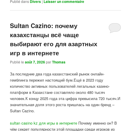
Publié dans
Divers
|
Laisser un commentaire
Sultan Cazino: почему
казахстанцы всё чаще
выбирают его для азартных
игр в интернете
Publié le
août 7, 2026
par
Thomas
За последние два года казахстанский рынок онлайн-
гемблинга пережил настоящий бум.Ещё в 2023 году
количество активных пользователей легальных казино-
платформ в Казахстане составляло около 480 тысяч
человек.К концу 2025 года эта цифра превысила 720 тысяч.И
значительная доля этого роста пришлась на один бренд –
Sultan Cazino.
sultan casino kz для игры в интернете
Почему именно он? В
чём секрет популярности этой площадки среди игроков из