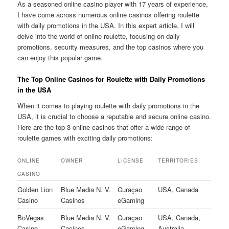
As a seasoned online casino player with 17 years of experience,
I have come across numerous online casinos offering roulette
with daily promotions in the USA. In this expert article, I will
delve into the world of online roulette, focusing on daily
promotions, security measures, and the top casinos where you
can enjoy this popular game.
The Top Online Casinos for Roulette with Daily Promotions
in the USA
When it comes to playing roulette with daily promotions in the
USA, it is crucial to choose a reputable and secure online casino.
Here are the top 3 online casinos that offer a wide range of
roulette games with exciting daily promotions:
ONLINE
OWNER
LICENSE
TERRITORIES
CASINO
Golden Lion
Blue Media N. V.
Curaçao
USA, Canada
Casino
Casinos
eGaming
BoVegas
Blue Media N. V.
Curaçao
USA, Canada,
Casino
Casinos
eGaming
Australia