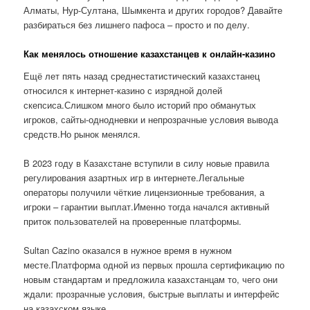
Алматы, Нур-Султана, Шымкента и других городов? Давайте
разбираться без лишнего пафоса – просто и по делу.
Как менялось отношение казахстанцев к онлайн-казино
Ещё лет пять назад среднестатистический казахстанец
относился к интернет-казино с изрядной долей
скепсиса.Слишком много было историй про обманутых
игроков, сайты-однодневки и непрозрачные условия вывода
средств.Но рынок менялся.
В 2023 году в Казахстане вступили в силу новые правила
регулирования азартных игр в интернете.Легальные
операторы получили чёткие лицензионные требования, а
игроки – гарантии выплат.Именно тогда начался активный
приток пользователей на проверенные платформы.
Sultan Cazino оказался в нужное время в нужном
месте.Платформа одной из первых прошла сертификацию по
новым стандартам и предложила казахстанцам то, чего они
ждали: прозрачные условия, быстрые выплаты и интерфейс
на казахском языке.