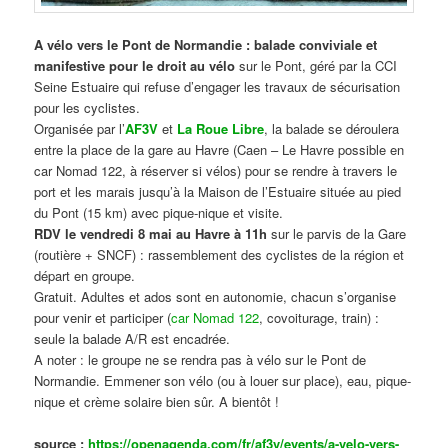
A vélo vers le Pont de Normandie : balade conviviale et
manifestive
pour le droit au vélo
sur le Pont, géré par la CCI
Seine Estuaire qui refuse d’engager les travaux de sécurisation
pour les cyclistes.
Organisée par l’
AF3V
et
La Roue Libre
, la balade se déroulera
entre la place de la gare au Havre (Caen – Le Havre possible en
car Nomad 122, à réserver si vélos) pour se rendre à travers le
port et les marais jusqu’à la Maison de l’Estuaire située au pied
du Pont (15 km) avec pique-nique et visite.
RDV le vendredi 8 mai au Havre à 11h
sur le parvis de la Gare
(routière + SNCF) : rassemblement des cyclistes de la région et
départ en groupe.
Gratuit. Adultes et ados sont en autonomie, chacun s’organise
pour venir et participer (
car Nomad 122
, covoiturage, train) :
seule la balade A/R est encadrée.
A noter : le groupe ne se rendra pas à vélo sur le Pont de
Normandie. Emmener son vélo (ou à louer sur place), eau, pique-
nique et crème solaire bien sûr. A bientôt !
source :
https://openagenda.com/fr/af3v/events/a-velo-vers-