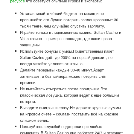
ресурсе
что советуют опытные игроки и эксперты:
Устанавливайте чёткий бюджет на месяц и не
превышайте его.Лучше потерять запланированные 30
тысяч тенге, чем случайно спустить зарплату.
Играйте только в лицензионных казино. Sultan Cazino и
Volta казино – примеры площадок, где ваши права
защищены.
Используйте бонусы с умом.Приветственный пакет
Sultan Cazino даёт до 200% на первый депозит, но
всегда читайте условия отыгрыша.
Делайте перерывы каждые 30-40 минут.Азарт
затягивает, и без таймера можно потерять счёт
времени.
Не пытайтесь отыграться после проигрыша.Это
классическая ловушка, которая ведёт к ещё большим
потерям.
Выводите выигрыши сразу.Не держите крупные суммы
на игровом счёте – соблазн поставить всё на красное
слишком велик.
Пользуйтесь службой поддержки при любых
сомнениях.В Sultan Cazino она работает 24/7 и отвечает