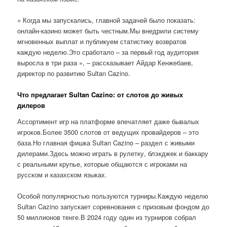
« Когда мы запускались, главной задачей было показать:
онлайн-казино может быть честным.Мы внедрили систему
мгновенных выплат и публикуем статистику возвратов
каждую неделю.Это сработало – за первый год аудитория
выросла в три раза », – рассказывает Айдар Кенжебаев,
директор по развитию Sultan Cazino.
Что предлагает Sultan Cazino: от слотов до живых
дилеров
Ассортимент игр на платформе впечатляет даже бывалых
игроков.Более 3500 слотов от ведущих провайдеров – это
база.Но главная фишка Sultan Cazino – раздел с живыми
дилерами.Здесь можно играть в рулетку, блэкджек и баккару
с реальными крупье, которые общаются с игроками на
русском и казахском языках.
Особой популярностью пользуются турниры.Каждую неделю
Sultan Cazino запускает соревнования с призовым фондом до
50 миллионов тенге.В 2024 году один из турниров собрал