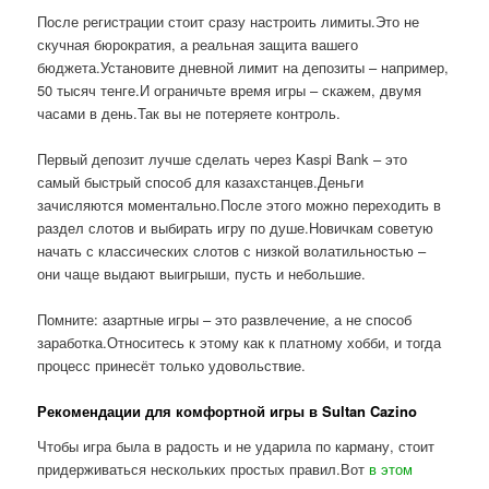
После регистрации стоит сразу настроить лимиты.Это не
скучная бюрократия, а реальная защита вашего
бюджета.Установите дневной лимит на депозиты – например,
50 тысяч тенге.И ограничьте время игры – скажем, двумя
часами в день.Так вы не потеряете контроль.
Первый депозит лучше сделать через Kaspi Bank – это
самый быстрый способ для казахстанцев.Деньги
зачисляются моментально.После этого можно переходить в
раздел слотов и выбирать игру по душе.Новичкам советую
начать с классических слотов с низкой волатильностью –
они чаще выдают выигрыши, пусть и небольшие.
Помните: азартные игры – это развлечение, а не способ
заработка.Относитесь к этому как к платному хобби, и тогда
процесс принесёт только удовольствие.
Рекомендации для комфортной игры в Sultan Cazino
Чтобы игра была в радость и не ударила по карману, стоит
придерживаться нескольких простых правил.Вот
в этом