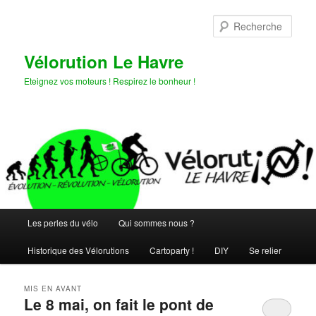
Aller
Aller
au
au
Rech
contenu
contenu
principal
secondaire
Vélorution Le Havre
Eteignez vos moteurs ! Respirez le bonheur !
Menu
Les perles du vélo
Qui sommes nous ?
principal
Historique des Vélorutions
Cartoparty !
DIY
Se relier
MIS EN AVANT
Le 8 mai, on fait le pont de