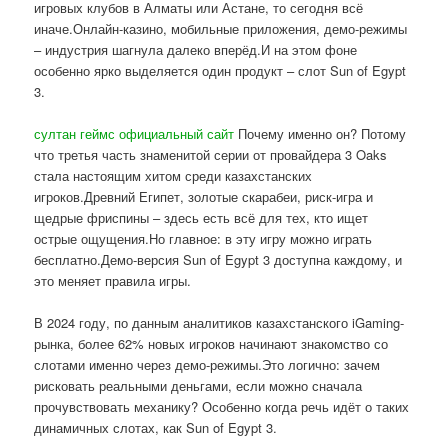
игровых клубов в Алматы или Астане, то сегодня всё
иначе.Онлайн-казино, мобильные приложения, демо-режимы
– индустрия шагнула далеко вперёд.И на этом фоне
особенно ярко выделяется один продукт – слот Sun of Egypt
3.
султан геймс официальный сайт
Почему именно он? Потому
что третья часть знаменитой серии от провайдера 3 Oaks
стала настоящим хитом среди казахстанских
игроков.Древний Египет, золотые скарабеи, риск-игра и
щедрые фриспины – здесь есть всё для тех, кто ищет
острые ощущения.Но главное: в эту игру можно играть
бесплатно.Демо-версия Sun of Egypt 3 доступна каждому, и
это меняет правила игры.
В 2024 году, по данным аналитиков казахстанского iGaming-
рынка, более 62% новых игроков начинают знакомство со
слотами именно через демо-режимы.Это логично: зачем
рисковать реальными деньгами, если можно сначала
прочувствовать механику? Особенно когда речь идёт о таких
динамичных слотах, как Sun of Egypt 3.