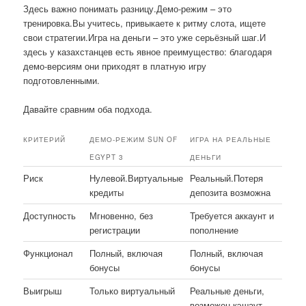
Здесь важно понимать разницу.Демо-режим – это
тренировка.Вы учитесь, привыкаете к ритму слота, ищете
свои стратегии.Игра на деньги – это уже серьёзный шаг.И
здесь у казахстанцев есть явное преимущество: благодаря
демо-версиям они приходят в платную игру
подготовленными.
Давайте сравним оба подхода.
КРИТЕРИЙ
ДЕМО-РЕЖИМ SUN OF
ИГРА НА РЕАЛЬНЫЕ
EGYPT 3
ДЕНЬГИ
Риск
Нулевой.Виртуальные
Реальный.Потеря
кредиты
депозита возможна
Доступность
Мгновенно, без
Требуется аккаунт и
регистрации
пополнение
Функционал
Полный, включая
Полный, включая
бонусы
бонусы
Выигрыш
Только виртуальный
Реальные деньги,
возможен кэшаут