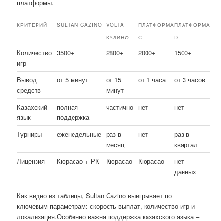
платформы.
КРИТЕРИЙ
SULTAN CAZINO
VOLTA
ПЛАТФОРМА
ПЛАТФОРМА
КАЗИНО
C
D
Количество
3500+
2800+
2000+
1500+
игр
Вывод
от 5 минут
от 15
от 1 часа
от 3 часов
средств
минут
Казахский
полная
частично
нет
нет
язык
поддержка
Турниры
еженедельные
раз в
нет
раз в
месяц
квартал
Лицензия
Кюрасао + РК
Кюрасао
Кюрасао
нет
данных
Как видно из таблицы, Sultan Cazino выигрывает по
ключевым параметрам: скорость выплат, количество игр и
локализация.Особенно важна поддержка казахского языка –