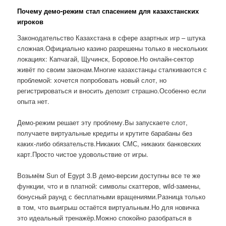
Почему демо-режим стал спасением для казахстанских
игроков
Законодательство Казахстана в сфере азартных игр – штука
сложная.Официально казино разрешены только в нескольких
локациях: Капчагай, Щучинск, Боровое.Но онлайн-сектор
живёт по своим законам.Многие казахстанцы сталкиваются с
проблемой: хочется попробовать новый слот, но
регистрироваться и вносить депозит страшно.Особенно если
опыта нет.
Демо-режим решает эту проблему.Вы запускаете слот,
получаете виртуальные кредиты и крутите барабаны без
каких-либо обязательств.Никаких СМС, никаких банковских
карт.Просто чистое удовольствие от игры.
Возьмём Sun of Egypt 3.В демо-версии доступны все те же
функции, что и в платной: символы скаттеров, wild-замены,
бонусный раунд с бесплатными вращениями.Разница только
в том, что выигрыш остаётся виртуальным.Но для новичка
это идеальный тренажёр.Можно спокойно разобраться в