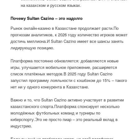
на казахском и русском языках.
Почему Sultan Cazino – это надолго
Рынок онлайн-казино в Казахстане продолжает расти.По
прогнозам аналитиков, к 2026 году количество игроков может
достичь миллиона.И Sultan Cazino имеет все шансы занять
лидирующую позицию.
Платформа постоянно обновляется: добавляются новые
игры, улучшается мобильное приложение, расширяется
список платёжных методов.В 2025 году Sultan Cazino
запустил программу лояльности с кэшбэком до 15% – такого
нет ни у одного конкурента в Казахстане.
Важно и то, что Sultan Cazino активно участвует в развитии
казахстанского спорта.Платформа спонсирует несколько
молодёжных футбольных команд и турниры по
киберспорту.Это не просто пиар – это реальный вклад в
индустрию.
Если вы ещё не пробовали играть на этой платформе,