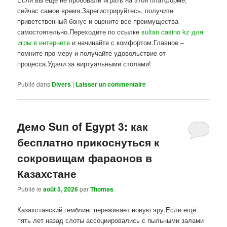
сейчас самое время.Зарегистрируйтесь, получите
приветственный бонус и оцените все преимущества
самостоятельно.Переходите по ссылке
sultan casino kz для
игры в интернете
и начинайте с комфортом.Главное –
помните про меру и получайте удовольствие от
процесса.Удачи за виртуальными столами!
Publié dans
Divers
|
Laisser un commentaire
Демо Sun of Egypt 3: как
бесплатно прикоснуться к
сокровищам фараонов в
Казахстане
Publié le
août 5, 2026
par
Thomas
Казахстанский гемблинг переживает новую эру.Если ещё
пять лет назад слоты ассоциировались с пыльными залами