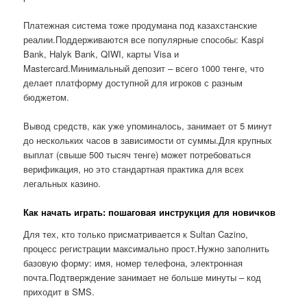
Платежная система тоже продумана под казахстанские
реалии.Поддерживаются все популярные способы: Kaspi
Bank, Halyk Bank, QIWI, карты Visa и
Mastercard.Минимальный депозит – всего 1000 тенге, что
делает платформу доступной для игроков с разным
бюджетом.
Вывод средств, как уже упоминалось, занимает от 5 минут
до нескольких часов в зависимости от суммы.Для крупных
выплат (свыше 500 тысяч тенге) может потребоваться
верификация, но это стандартная практика для всех
легальных казино.
Как начать играть: пошаговая инструкция для новичков
Для тех, кто только присматривается к Sultan Cazino,
процесс регистрации максимально прост.Нужно заполнить
базовую форму: имя, номер телефона, электронная
почта.Подтверждение занимает не больше минуты – код
приходит в SMS.