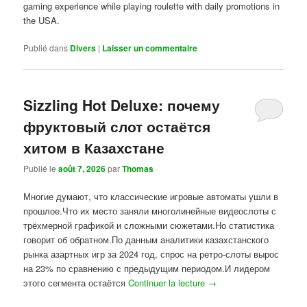
gaming experience while playing roulette with daily promotions in
the USA.
Publié dans
Divers
|
Laisser un commentaire
Sizzling Hot Deluxe: почему
фруктовый слот остаётся
хитом в Казахстане
Publié le
août 7, 2026
par
Thomas
Многие думают, что классические игровые автоматы ушли в
прошлое.Что их место заняли многолинейные видеослоты с
трёхмерной графикой и сложными сюжетами.Но статистика
говорит об обратном.По данным аналитики казахстанского
рынка азартных игр за 2024 год, спрос на ретро-слоты вырос
на 23% по сравнению с предыдущим периодом.И лидером
этого сегмента остаётся
Continuer la lecture
→