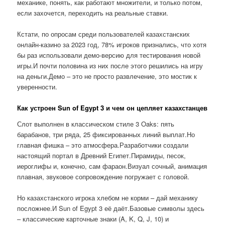
механике, понять, как работают множители, и только потом,
если захочется, переходить на реальные ставки.
Кстати, по опросам среди пользователей казахстанских
онлайн-казино за 2023 год, 78% игроков признались, что хотя
бы раз использовали демо-версию для тестирования новой
игры.И почти половина из них после этого решились на игру
на деньги.Демо – это не просто развлечение, это мостик к
уверенности.
Как устроен Sun of Egypt 3 и чем он цепляет казахстанцев
Слот выполнен в классическом стиле 3 Oaks: пять
барабанов, три ряда, 25 фиксированных линий выплат.Но
главная фишка – это атмосфера.Разработчики создали
настоящий портал в Древний Египет.Пирамиды, песок,
иероглифы и, конечно, сам фараон.Визуал сочный, анимация
плавная, звуковое сопровождение погружает с головой.
Но казахстанского игрока хлебом не корми – дай механику
посложнее.И Sun of Egypt 3 её даёт.Базовые символы здесь
– классические карточные знаки (A, K, Q, J, 10) и