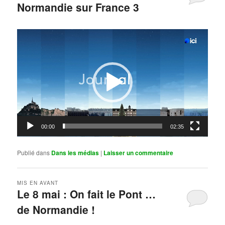
Normandie sur France 3
Publié le
mai 11, 2026
par
Steph
Lecteur
vidéo
00:00
02:35
Publié dans
Dans les médias
|
Laisser un commentaire
MIS EN AVANT
Le 8 mai : On fait le Pont …
de Normandie !