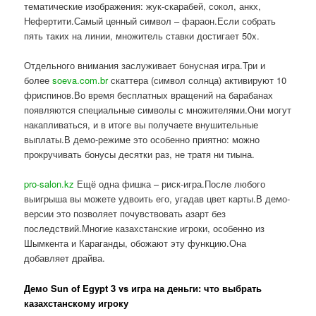
тематические изображения: жук-скарабей, сокол, анкх,
Нефертити.Самый ценный символ – фараон.Если собрать
пять таких на линии, множитель ставки достигает 50x.
Отдельного внимания заслуживает бонусная игра.Три и
более
soeva.com.br
скаттера (символ солнца) активируют 10
фриспинов.Во время бесплатных вращений на барабанах
появляются специальные символы с множителями.Они могут
накапливаться, и в итоге вы получаете внушительные
выплаты.В демо-режиме это особенно приятно: можно
прокручивать бонусы десятки раз, не тратя ни тиына.
pro-salon.kz
Ещё одна фишка – риск-игра.После любого
выигрыша вы можете удвоить его, угадав цвет карты.В демо-
версии это позволяет почувствовать азарт без
последствий.Многие казахстанские игроки, особенно из
Шымкента и Караганды, обожают эту функцию.Она
добавляет драйва.
Демо Sun of Egypt 3 vs игра на деньги: что выбрать
казахстанскому игроку