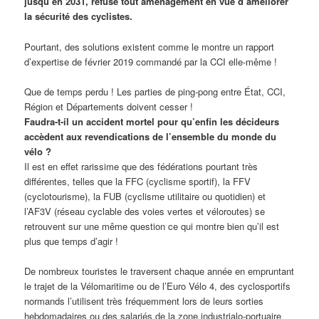
jusqu’en 2031, refuse tout aménagement en vue d’améliorer
la sécurité des cyclistes.
Pourtant, des solutions existent comme le montre un rapport
d’expertise de février 2019 commandé par la CCI elle-même !
Que de temps perdu ! Les parties de ping-pong entre État, CCI,
Région et Départements doivent cesser !
Faudra-t-il un accident mortel pour qu’enfin les décideurs
accèdent aux revendications de l’ensemble du monde du
vélo ?
Il est en effet rarissime que des fédérations pourtant très
différentes, telles que la FFC (cyclisme sportif), la FFV
(cyclotourisme), la FUB (cyclisme utilitaire ou quotidien) et
l’AF3V (réseau cyclable des voies vertes et véloroutes) se
retrouvent sur une même question ce qui montre bien qu’il est
plus que temps d’agir !
De nombreux touristes le traversent chaque année en empruntant
le trajet de la Vélomaritime ou de l’Euro Vélo 4, des cyclosportifs
normands l’utilisent très fréquemment lors de leurs sorties
hebdomadaires ou des salariés de la zone industrialo-portuaire