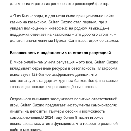
для многих игроков из регионов это решающий фактор.
« Я из Кызылорды, и для меня было принципиально найти
казино на казахском. Sultan Cazino стал первым, где я
увидел полноценный интерфейс на родном языке.Даже
поддержка отвечает на казахском – это дорогого стоит », –
делится впечатлениями Нурлан Сагинтаев, игрок со стажем.
Безопасность и надёжность: что стоит за репутацией
В мире онлайн-гемблинга репутация – это всё. Sultan Cazino
вкладывает серьёзные ресурсы в безопасность.Платформа
использует 128-битное шифрование данных, что
соответствует стандартам крупных банков.Все финансовые
транзакции проходят через защищённые шлюзы.
Отдельного внимания заслуживает политика ответственной
игры. Sultan Cazino предлагает инструменты самоконтроля:
лимиты на депозиты, таймеры сессий и возможность
самоисключения.В 2024 году более 8 тысяч игроков
воспользовались этими функциями, что говорит о реальной
работе механизма.