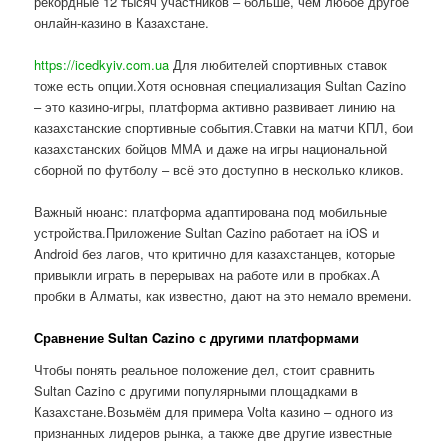
рекордные 12 тысяч участников – больше, чем любое другое
онлайн-казино в Казахстане.
https://icedkyiv.com.ua
Для любителей спортивных ставок
тоже есть опции.Хотя основная специализация Sultan Cazino
– это казино-игры, платформа активно развивает линию на
казахстанские спортивные события.Ставки на матчи КПЛ, бои
казахстанских бойцов ММА и даже на игры национальной
сборной по футболу – всё это доступно в несколько кликов.
Важный нюанс: платформа адаптирована под мобильные
устройства.Приложение Sultan Cazino работает на iOS и
Android без лагов, что критично для казахстанцев, которые
привыкли играть в перерывах на работе или в пробках.А
пробки в Алматы, как известно, дают на это немало времени.
Сравнение Sultan Cazino с другими платформами
Чтобы понять реальное положение дел, стоит сравнить
Sultan Cazino с другими популярными площадками в
Казахстане.Возьмём для примера Volta казино – одного из
признанных лидеров рынка, а также две другие известные