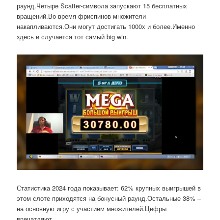
раунд.Четыре Scatter-символа запускают 15 бесплатных
вращений.Во время фриспинов множители
накапливаются.Они могут достигать 1000x и более.Именно
здесь и случается тот самый big win.
Статистика 2024 года показывает: 62% крупных выигрышей в
этом слоте приходятся на бонусный раунд.Остальные 38% –
на основную игру с участием множителей.Цифры
впечатляют.