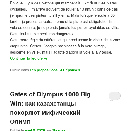
En ville, il y a des piétons qui marchent à 5 km/h sur les pistes
cyclables. Il m’arrive souvent de rouler à 10 km/h ; dans ce cas
j’emprunte ces pistes … s’il y en a. Mais lorsque je roule à 30
km/h ; je prends la route, même si la piste est obligatoire. En
vélo de course, je ne prends jamais les pistes cyclables de ville.
C’est tout simplement trop dangereux.
C’est cette règle du différentiel qui conditionne le choix de la voie
empruntée. Certes, j’adapte ma vitesse à la voie (virage,
descente en ville), mais j’adapte d’abord la voie à la vitesse.
Continuer la lecture
→
Publié dans
Les propositions
|
4
Réponses
Gates of Olympus 1000 Big
Win: как казахстанцы
покоряют мифический
Олимп
Publié le
août 9, 2026
par
Thomas