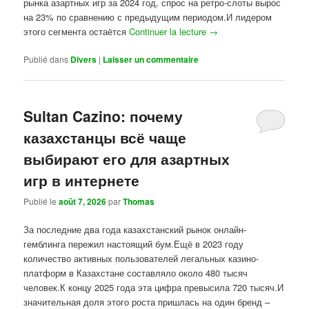
рынка азартных игр за 2024 год, спрос на ретро-слоты вырос
на 23% по сравнению с предыдущим периодом.И лидером
этого сегмента остаётся
Continuer la lecture
→
Publié dans
Divers
|
Laisser un commentaire
Sultan Cazino: почему
казахстанцы всё чаще
выбирают его для азартных
игр в интернете
Publié le
août 7, 2026
par
Thomas
За последние два года казахстанский рынок онлайн-
гемблинга пережил настоящий бум.Ещё в 2023 году
количество активных пользователей легальных казино-
платформ в Казахстане составляло около 480 тысяч
человек.К концу 2025 года эта цифра превысила 720 тысяч.И
значительная доля этого роста пришлась на один бренд –