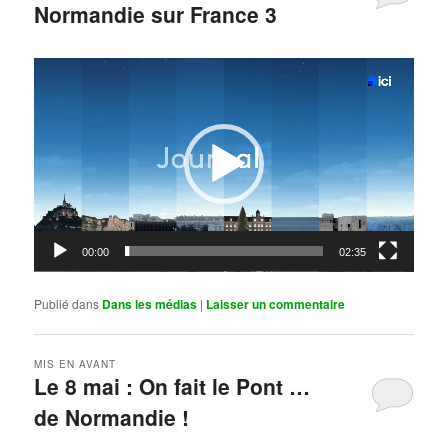
Normandie sur France 3
Publié le
mai 11, 2026
par
Steph
Lecteur
vidéo
00:00
02:35
Publié dans
Dans les médias
|
Laisser un commentaire
MIS EN AVANT
Le 8 mai : On fait le Pont …
de Normandie !