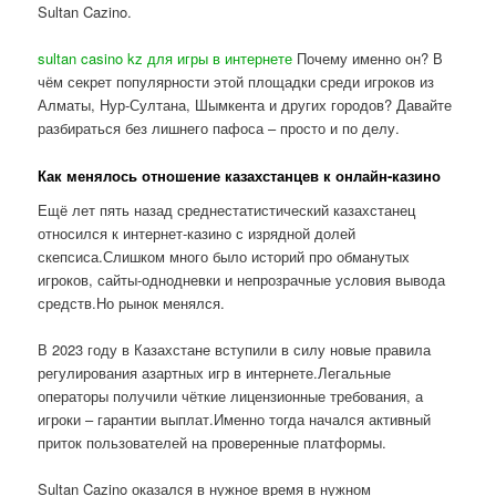
Sultan Cazino.
sultan casino kz для игры в интернете
Почему именно он? В
чём секрет популярности этой площадки среди игроков из
Алматы, Нур-Султана, Шымкента и других городов? Давайте
разбираться без лишнего пафоса – просто и по делу.
Как менялось отношение казахстанцев к онлайн-казино
Ещё лет пять назад среднестатистический казахстанец
относился к интернет-казино с изрядной долей
скепсиса.Слишком много было историй про обманутых
игроков, сайты-однодневки и непрозрачные условия вывода
средств.Но рынок менялся.
В 2023 году в Казахстане вступили в силу новые правила
регулирования азартных игр в интернете.Легальные
операторы получили чёткие лицензионные требования, а
игроки – гарантии выплат.Именно тогда начался активный
приток пользователей на проверенные платформы.
Sultan Cazino оказался в нужное время в нужном