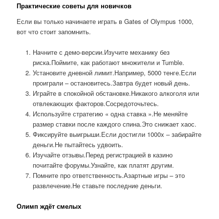
Практические советы для новичков
Если вы только начинаете играть в Gates of Olympus 1000,
вот что стоит запомнить.
Начните с демо-версии.Изучите механику без
риска.Поймите, как работают множители и Tumble.
Установите дневной лимит.Например, 5000 тенге.Если
проиграли – остановитесь.Завтра будет новый день.
Играйте в спокойной обстановке.Никакого алкоголя или
отвлекающих факторов.Сосредоточьтесь.
Используйте стратегию « одна ставка ».Не меняйте
размер ставки после каждого спина.Это снижает хаос.
Фиксируйте выигрыши.Если достигли 1000x – забирайте
деньги.Не пытайтесь удвоить.
Изучайте отзывы.Перед регистрацией в казино
почитайте форумы.Узнайте, как платят другим.
Помните про ответственность.Азартные игры – это
развлечение.Не ставьте последние деньги.
Олимп ждёт смелых