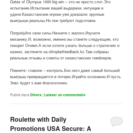
Gates of Olympus 1000 big win – это не просто слот.Это
испытание.Испытание вашей выдержки, интуиции и
удачи.Казахстанские игроки уже доказали: крупные
выигрыши реальны.Но они требуют подготовки.
Попробуйте свои силы.Начните с малого.Изучите
механику.И, возможно, именно вы станете следующим, кто
покорит Олимп.А если хотите узнать больше о стратегиях и
казино, загляните на olimpbetfeedback.kz.Там собраны
реальные отзывы и советы от казахстанских гемблеров.
Помните: главное – контроль.Без него даже самый большой
выигрыш превращается в потерю.Играйте осознанно.И пусть
Зевс будет к вам благосклонен.
Publié dans
Divers
|
Laisser un commentaire
Roulette with Daily
Promotions USA Secure: A