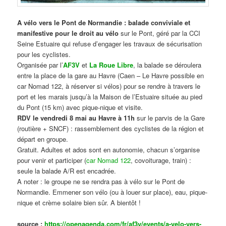
A vélo vers le Pont de Normandie : balade conviviale et
manifestive
pour le droit au vélo
sur le Pont, géré par la CCI
Seine Estuaire qui refuse d’engager les travaux de sécurisation
pour les cyclistes.
Organisée par l’
AF3V
et
La Roue Libre
, la balade se déroulera
entre la place de la gare au Havre (Caen – Le Havre possible en
car Nomad 122, à réserver si vélos) pour se rendre à travers le
port et les marais jusqu’à la Maison de l’Estuaire située au pied
du Pont (15 km) avec pique-nique et visite.
RDV le vendredi 8 mai au Havre à 11h
sur le parvis de la Gare
(routière + SNCF) : rassemblement des cyclistes de la région et
départ en groupe.
Gratuit. Adultes et ados sont en autonomie, chacun s’organise
pour venir et participer (
car Nomad 122
, covoiturage, train) :
seule la balade A/R est encadrée.
A noter : le groupe ne se rendra pas à vélo sur le Pont de
Normandie. Emmener son vélo (ou à louer sur place), eau, pique-
nique et crème solaire bien sûr. A bientôt !
source :
https://openagenda.com/fr/af3v/events/a-velo-vers-