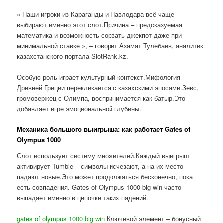
« Наши игроки из Караганды и Павлодара всё чаще
выбирают именно этот слот.Причина – предсказуемая
математика и возможность сорвать джекпот даже при
минимальной ставке », – говорит Азамат Тулебаев, аналитик
казахстанского портала SlotRank.kz.
Особую роль играет культурный контекст.Мифология
Древней Греции перекликается с казахскими эпосами.Зевс,
громовержец с Олимпа, воспринимается как батыр.Это
добавляет игре эмоциональной глубины.
Механика большого выигрыша: как работает Gates of
Olympus 1000
Слот использует систему множителей.Каждый выигрыш
активирует Tumble – символы исчезают, а на их место
падают новые.Это может продолжаться бесконечно, пока
есть совпадения. Gates of Olympus 1000 big win часто
выпадает именно в цепочке таких падений.
gates of olympus 1000 big win
Ключевой элемент – бонусный