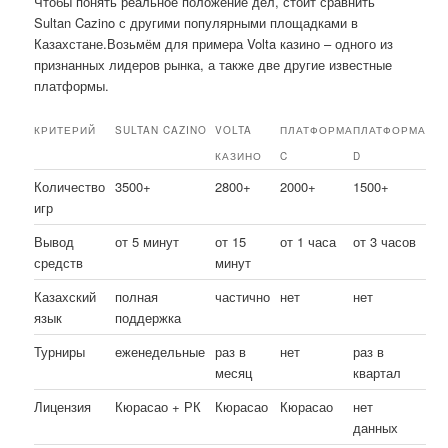
Чтобы понять реальное положение дел, стоит сравнить
Sultan Cazino с другими популярными площадками в
Казахстане.Возьмём для примера Volta казино – одного из
признанных лидеров рынка, а также две другие известные
платформы.
КРИТЕРИЙ
SULTAN CAZINO
VOLTA
ПЛАТФОРМА
ПЛАТФОРМА
КАЗИНО
C
D
Количество
3500+
2800+
2000+
1500+
игр
Вывод
от 5 минут
от 15
от 1 часа
от 3 часов
средств
минут
Казахский
полная
частично
нет
нет
язык
поддержка
Турниры
еженедельные
раз в
нет
раз в
месяц
квартал
Лицензия
Кюрасао + РК
Кюрасао
Кюрасао
нет
данных