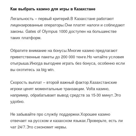
Как выбрать казино для игры в Казахстане
Легальность – первый критерий.В Казахстане работают
лицензированные операторы.Они платят налоги и соблюдают
законы. Gates of Olympus 1000 доступен на большинстве
таких платформ.
Обратите внимание на бонусы.Многие казино предлагают
приветственные пакеты до 200 000 тенге.Но читайте условия
отыгрыша.Иногда выгоднее играть без бонуса, особенно если
вы охотитесь за big win.
Скорость выплат – второй важный фактор.Казахстанские
игроки ценят моментальные транзакции. Volta казино,
например, обрабатывает вывод средств за 15-30 минут.Это
удобно.
Не забывайте про службу поддержки.Хорошее казино
отвечает на русском и казахском языках.Проверьте, есть ли
чат 24/7.Это сэкономит нервы.