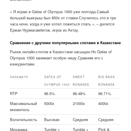
« Я играю в Gates of Olympus 1000 уже полгода.Самый
большой выигрыш был 850x от ставки.Случилось это в три
часа ночи, когда я уже хотел ложиться спать », – делится
Ержан Нурмагамбетов, игрок из Актау.
Сравнение с другими популярными слотами в Казахстане
Рынок онлайн-слотов в Казахстане насыщен.Но Gates of
Olympus 1000 занимает особую нишу.Сравним его с
конкурентами.
ПАРАМЕТР
GATES OF
SWEET
BIG BASS
OLYMPUS 1000
BONANZA
BONANZA
RTP
96.5%
96.48%
96.71%
Максимальный
5000x
21000x
4000x
множитель
Волатильность
Высокая
Средняя
Средняя
Механика
Tumble +
Tumble +
Pick &