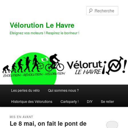
Aller
Aller
au
au
Rech
contenu
contenu
principal
secondaire
Vélorution Le Havre
Eteignez vos moteurs ! Respirez le bonheur !
Menu
Les perles du vélo
Qui sommes nous ?
principal
Historique des Vélorutions
Cartoparty !
DIY
Se relier
MIS EN AVANT
Le 8 mai, on fait le pont de