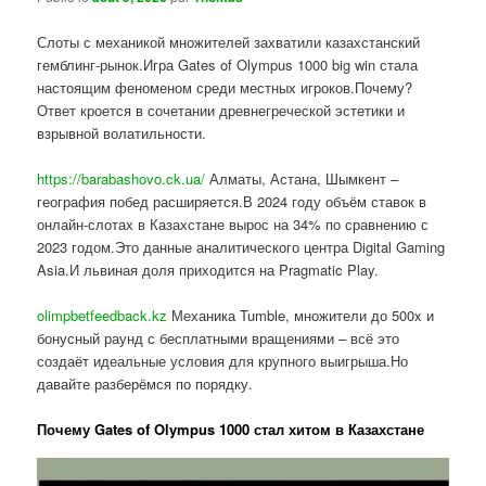
Слоты с механикой множителей захватили казахстанский
гемблинг-рынок.Игра Gates of Olympus 1000 big win стала
настоящим феноменом среди местных игроков.Почему?
Ответ кроется в сочетании древнегреческой эстетики и
взрывной волатильности.
https://barabashovo.ck.ua/
Алматы, Астана, Шымкент –
география побед расширяется.В 2024 году объём ставок в
онлайн-слотах в Казахстане вырос на 34% по сравнению с
2023 годом.Это данные аналитического центра Digital Gaming
Asia.И львиная доля приходится на Pragmatic Play.
olimpbetfeedback.kz
Механика Tumble, множители до 500x и
бонусный раунд с бесплатными вращениями – всё это
создаёт идеальные условия для крупного выигрыша.Но
давайте разберёмся по порядку.
Почему Gates of Olympus 1000 стал хитом в Казахстане