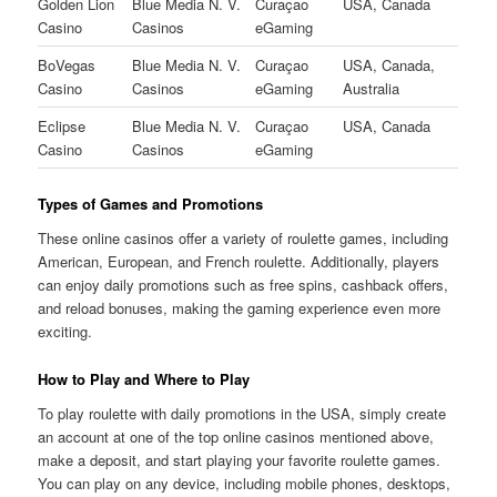
Golden Lion
Blue Media N. V.
Curaçao
USA, Canada
Casino
Casinos
eGaming
BoVegas
Blue Media N. V.
Curaçao
USA, Canada,
Casino
Casinos
eGaming
Australia
Eclipse
Blue Media N. V.
Curaçao
USA, Canada
Casino
Casinos
eGaming
Types of Games and Promotions
These online casinos offer a variety of roulette games, including
American, European, and French roulette. Additionally, players
can enjoy daily promotions such as free spins, cashback offers,
and reload bonuses, making the gaming experience even more
exciting.
How to Play and Where to Play
To play roulette with daily promotions in the USA, simply create
an account at one of the top online casinos mentioned above,
make a deposit, and start playing your favorite roulette games.
You can play on any device, including mobile phones, desktops,