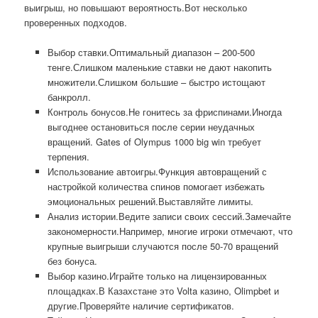
выигрыш, но повышают вероятность.Вот несколько
проверенных подходов.
Выбор ставки.Оптимальный диапазон – 200-500
тенге.Слишком маленькие ставки не дают накопить
множители.Слишком большие – быстро истощают
банкролл.
Контроль бонусов.Не гонитесь за фриспинами.Иногда
выгоднее остановиться после серии неудачных
вращений. Gates of Olympus 1000 big win требует
терпения.
Использование автоигры.Функция автовращений с
настройкой количества спинов помогает избежать
эмоциональных решений.Выставляйте лимиты.
Анализ истории.Ведите записи своих сессий.Замечайте
закономерности.Например, многие игроки отмечают, что
крупные выигрыши случаются после 50-70 вращений
без бонуса.
Выбор казино.Играйте только на лицензированных
площадках.В Казахстане это Volta казино, Olimpbet и
другие.Проверяйте наличие сертификатов.