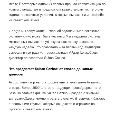
месте.Платформа одной из первых прошла сертификацию по
новым стандартам и предложила казахстанцам то, чего они
ждали: прозрачные условия, быстрые выплаты и интерфейс
на казахском языке.
« Когда мы запускались, главной задачей было показать:
онлайн-казино может быть честным.Мы внедрили систему
мгновенных выплат и публикуем статистику возвратов
каждую неделю.Это сработало – за первый год аудитория
выросла в три раза », – рассказывает Айдар Кенжебаев,
директор по развитию Sultan Cazino.
Что предлагает Sultan Cazino: от слотов до живых
дилеров
Ассортимент игр на платформе впечатляет даже бывалых
игроков.Более 3500 слотов от ведущих провайдеров – это
база.Но главная фишка Sultan Cazino – раздел с живыми
дилерами.Здесь можно играть в рулетку, блэкджек и баккару
с реальными крупье, которые общаются с игроками на
русском и казахском языках.