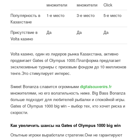
множители
множители
Click
Популярность в
1-е место
3-е место
5-е место
Казахстане
Присутствие в
Да
Да
Да
Volta казино
Volta казино, один из лидеров рынка Казахстана, активно
продвигает Gates of Olympus 1000.Платформа предлагает
эксклюзивные турниры с призовым фондом до 10 миллионов
тенге.Это стимулирует интерес.
Sweet Bonanza славится огромными
digitalsouvenirs.fr
множителями, но его волатильность ниже. Big Bass Bonanza
больше подходит для любителей рыбалки и спокойной игры.
Gates of Olympus 1000 big win – выбор тех, кто хочет риска и
скорости.
Как увеличить шансы на Gates of Olympus 1000 big win
Опытные игроки выработали стратегии.Они не гарантируют