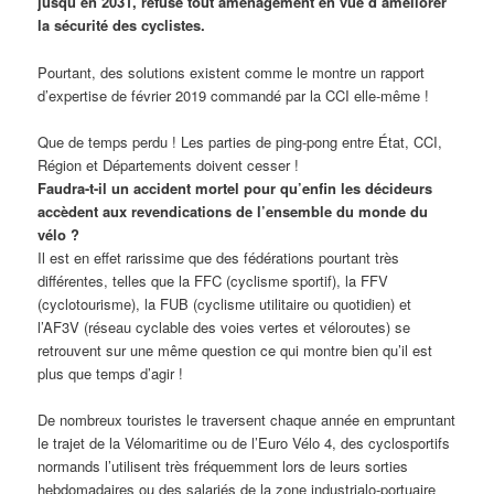
jusqu’en 2031, refuse tout aménagement en vue d’améliorer
la sécurité des cyclistes.
Pourtant, des solutions existent comme le montre un rapport
d’expertise de février 2019 commandé par la CCI elle-même !
Que de temps perdu ! Les parties de ping-pong entre État, CCI,
Région et Départements doivent cesser !
Faudra-t-il un accident mortel pour qu’enfin les décideurs
accèdent aux revendications de l’ensemble du monde du
vélo ?
Il est en effet rarissime que des fédérations pourtant très
différentes, telles que la FFC (cyclisme sportif), la FFV
(cyclotourisme), la FUB (cyclisme utilitaire ou quotidien) et
l’AF3V (réseau cyclable des voies vertes et véloroutes) se
retrouvent sur une même question ce qui montre bien qu’il est
plus que temps d’agir !
De nombreux touristes le traversent chaque année en empruntant
le trajet de la Vélomaritime ou de l’Euro Vélo 4, des cyclosportifs
normands l’utilisent très fréquemment lors de leurs sorties
hebdomadaires ou des salariés de la zone industrialo-portuaire