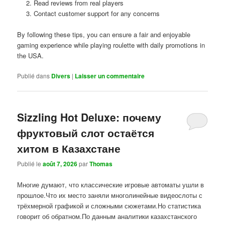
Read reviews from real players
Contact customer support for any concerns
By following these tips, you can ensure a fair and enjoyable
gaming experience while playing roulette with daily promotions in
the USA.
Publié dans
Divers
|
Laisser un commentaire
Sizzling Hot Deluxe: почему
фруктовый слот остаётся
хитом в Казахстане
Publié le
août 7, 2026
par
Thomas
Многие думают, что классические игровые автоматы ушли в
прошлое.Что их место заняли многолинейные видеослоты с
трёхмерной графикой и сложными сюжетами.Но статистика
говорит об обратном.По данным аналитики казахстанского