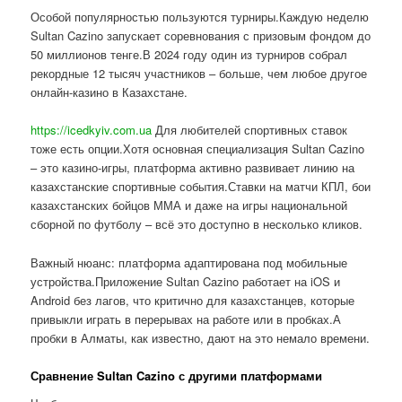
Особой популярностью пользуются турниры.Каждую неделю
Sultan Cazino запускает соревнования с призовым фондом до
50 миллионов тенге.В 2024 году один из турниров собрал
рекордные 12 тысяч участников – больше, чем любое другое
онлайн-казино в Казахстане.
https://icedkyiv.com.ua
Для любителей спортивных ставок
тоже есть опции.Хотя основная специализация Sultan Cazino
– это казино-игры, платформа активно развивает линию на
казахстанские спортивные события.Ставки на матчи КПЛ, бои
казахстанских бойцов ММА и даже на игры национальной
сборной по футболу – всё это доступно в несколько кликов.
Важный нюанс: платформа адаптирована под мобильные
устройства.Приложение Sultan Cazino работает на iOS и
Android без лагов, что критично для казахстанцев, которые
привыкли играть в перерывах на работе или в пробках.А
пробки в Алматы, как известно, дают на это немало времени.
Сравнение Sultan Cazino с другими платформами