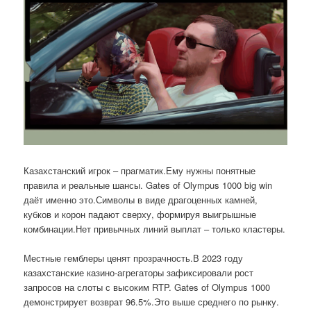
Казахстанский игрок – прагматик.Ему нужны понятные
правила и реальные шансы. Gates of Olympus 1000 big win
даёт именно это.Символы в виде драгоценных камней,
кубков и корон падают сверху, формируя выигрышные
комбинации.Нет привычных линий выплат – только кластеры.
Местные гемблеры ценят прозрачность.В 2023 году
казахстанские казино-агрегаторы зафиксировали рост
запросов на слоты с высоким RTP. Gates of Olympus 1000
демонстрирует возврат 96.5%.Это выше среднего по рынку.