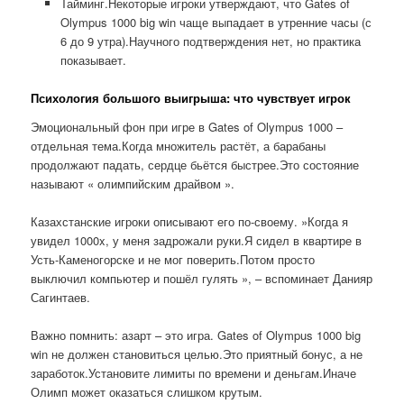
Тайминг.Некоторые игроки утверждают, что Gates of
Olympus 1000 big win чаще выпадает в утренние часы (с
6 до 9 утра).Научного подтверждения нет, но практика
показывает.
Психология большого выигрыша: что чувствует игрок
Эмоциональный фон при игре в Gates of Olympus 1000 –
отдельная тема.Когда множитель растёт, а барабаны
продолжают падать, сердце бьётся быстрее.Это состояние
называют « олимпийским драйвом ».
Казахстанские игроки описывают его по-своему. »Когда я
увидел 1000x, у меня задрожали руки.Я сидел в квартире в
Усть-Каменогорске и не мог поверить.Потом просто
выключил компьютер и пошёл гулять », – вспоминает Данияр
Сагинтаев.
Важно помнить: азарт – это игра. Gates of Olympus 1000 big
win не должен становиться целью.Это приятный бонус, а не
заработок.Установите лимиты по времени и деньгам.Иначе
Олимп может оказаться слишком крутым.