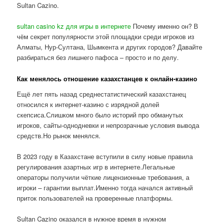
Sultan Cazino.
sultan casino kz для игры в интернете
Почему именно он? В
чём секрет популярности этой площадки среди игроков из
Алматы, Нур-Султана, Шымкента и других городов? Давайте
разбираться без лишнего пафоса – просто и по делу.
Как менялось отношение казахстанцев к онлайн-казино
Ещё лет пять назад среднестатистический казахстанец
относился к интернет-казино с изрядной долей
скепсиса.Слишком много было историй про обманутых
игроков, сайты-однодневки и непрозрачные условия вывода
средств.Но рынок менялся.
В 2023 году в Казахстане вступили в силу новые правила
регулирования азартных игр в интернете.Легальные
операторы получили чёткие лицензионные требования, а
игроки – гарантии выплат.Именно тогда начался активный
приток пользователей на проверенные платформы.
Sultan Cazino оказался в нужное время в нужном