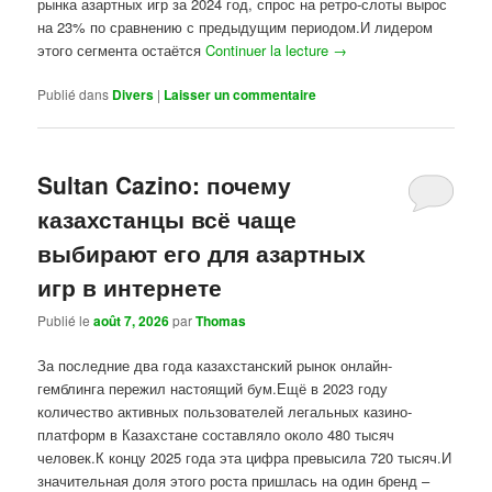
рынка азартных игр за 2024 год, спрос на ретро-слоты вырос
на 23% по сравнению с предыдущим периодом.И лидером
этого сегмента остаётся
Continuer la lecture
→
Publié dans
Divers
|
Laisser un commentaire
Sultan Cazino: почему
казахстанцы всё чаще
выбирают его для азартных
игр в интернете
Publié le
août 7, 2026
par
Thomas
За последние два года казахстанский рынок онлайн-
гемблинга пережил настоящий бум.Ещё в 2023 году
количество активных пользователей легальных казино-
платформ в Казахстане составляло около 480 тысяч
человек.К концу 2025 года эта цифра превысила 720 тысяч.И
значительная доля этого роста пришлась на один бренд –