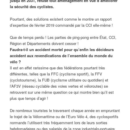
jusqu’en 2031, refuse tout aménagement en vue d’améliorer
la sécurité des cyclistes.
Pourtant, des solutions existent comme le montre un rapport
d’expertise de février 2019 commandé par la CCI elle-même !
Que de temps perdu ! Les parties de ping-pong entre État, CCI,
Région et Départements doivent cesser !
Faudra-t-il un accident mortel pour qu’enfin les décideurs
accèdent aux revendications de l’ensemble du monde du
vélo ?
Il est en effet rarissime que des fédérations pourtant très
différentes, telles que la FFC (cyclisme sportif), la FFV
(cyclotourisme), la FUB (cyclisme utilitaire ou quotidien) et
l’AF3V (réseau cyclable des voies vertes et véloroutes) se
retrouvent sur une même question ce qui montre bien qu’il est
plus que temps d’agir !
De nombreux touristes le traversent chaque année en empruntant
le trajet de la Vélomaritime ou de l’Euro Vélo 4, des cyclosportifs
normands l’utilisent très fréquemment lors de leurs sorties
hebdomadaires ou des salariés de la zone industrialo-portuaire