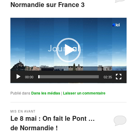
Normandie sur France 3
Publié le
mai 11, 2026
par
Steph
Lecteur
vidéo
00:00
02:35
Publié dans
Dans les médias
|
Laisser un commentaire
MIS EN AVANT
Le 8 mai : On fait le Pont …
de Normandie !