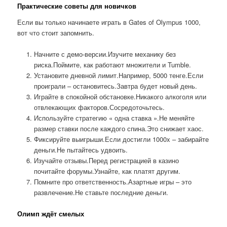
Практические советы для новичков
Если вы только начинаете играть в Gates of Olympus 1000,
вот что стоит запомнить.
Начните с демо-версии.Изучите механику без
риска.Поймите, как работают множители и Tumble.
Установите дневной лимит.Например, 5000 тенге.Если
проиграли – остановитесь.Завтра будет новый день.
Играйте в спокойной обстановке.Никакого алкоголя или
отвлекающих факторов.Сосредоточьтесь.
Используйте стратегию « одна ставка ».Не меняйте
размер ставки после каждого спина.Это снижает хаос.
Фиксируйте выигрыши.Если достигли 1000x – забирайте
деньги.Не пытайтесь удвоить.
Изучайте отзывы.Перед регистрацией в казино
почитайте форумы.Узнайте, как платят другим.
Помните про ответственность.Азартные игры – это
развлечение.Не ставьте последние деньги.
Олимп ждёт смелых