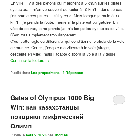
En ville, il y a des piétons qui marchent à 5 km/h sur les pistes
cyclables. Il m’arrive souvent de rouler à 10 km/h ; dans ce cas
j’emprunte ces pistes … s’il y en a. Mais lorsque je roule à 30
km/h ; je prends la route, même si la piste est obligatoire. En
vélo de course, je ne prends jamais les pistes cyclables de ville.
C’est tout simplement trop dangereux.
C’est cette règle du différentiel qui conditionne le choix de la voie
empruntée. Certes, j’adapte ma vitesse à la voie (virage,
descente en ville), mais j’adapte d’abord la voie à la vitesse.
Continuer la lecture
→
Publié dans
Les propositions
|
4
Réponses
Gates of Olympus 1000 Big
Win: как казахстанцы
покоряют мифический
Олимп
Publié le
août 9, 2026
par
Thomas