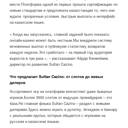
месте.Платформа одной из первых прошла сертификацию по
новым стандартам и предложила казахстанцам то, чего они
ждали: прозрачные условия, быстрые выплаты и интерфейс
на казахском языке.
« Когда мы запускались, главной задачей было показать:
онлайн-казино может быть честным.Мы внедрили систему
мгновенных выплат и публикуем статистику возвратов
каждую неделю.Это сработало – за первый год аудитория
выросла в три раза », – рассказывает Айдар Кенжебаев,
директор по развитию Sultan Cazino.
Что предлагает Sultan Cazino: от слотов до живых
дилеров
Ассортимент игр на платформе впечатляет даже бывалых
игроков.Более 3500 слотов от ведущих провайдеров – это
база.Но главная фишка Sultan Cazino – раздел с живыми
дилерами.Здесь можно играть в рулетку, блэкджек и баккару
с реальными крупье, которые общаются с игроками на
русском и казахском языках.