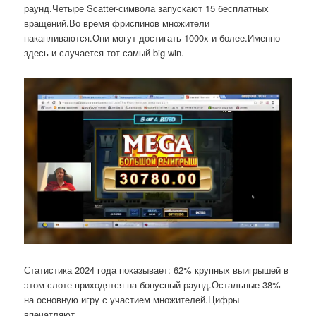
раунд.Четыре Scatter-символа запускают 15 бесплатных
вращений.Во время фриспинов множители
накапливаются.Они могут достигать 1000x и более.Именно
здесь и случается тот самый big win.
Статистика 2024 года показывает: 62% крупных выигрышей в
этом слоте приходятся на бонусный раунд.Остальные 38% –
на основную игру с участием множителей.Цифры
впечатляют.