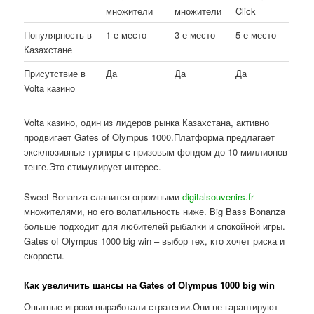
множители
множители
Click
Популярность в
1-е место
3-е место
5-е место
Казахстане
Присутствие в
Да
Да
Да
Volta казино
Volta казино, один из лидеров рынка Казахстана, активно
продвигает Gates of Olympus 1000.Платформа предлагает
эксклюзивные турниры с призовым фондом до 10 миллионов
тенге.Это стимулирует интерес.
Sweet Bonanza славится огромными
digitalsouvenirs.fr
множителями, но его волатильность ниже. Big Bass Bonanza
больше подходит для любителей рыбалки и спокойной игры.
Gates of Olympus 1000 big win – выбор тех, кто хочет риска и
скорости.
Как увеличить шансы на Gates of Olympus 1000 big win
Опытные игроки выработали стратегии.Они не гарантируют