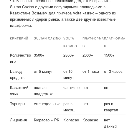
Чтобы понять реальное положение дел, стоит сравнить
Sultan Cazino с другими популярными площадками в
Казахстане.Возьмём для примера Volta казино – одного из
признанных лидеров рынка, а также две другие известные
платформы.
КРИТЕРИЙ
SULTAN CAZINO
VOLTA
ПЛАТФОРМА
ПЛАТФОРМА
КАЗИНО
C
D
Количество
3500+
2800+
2000+
1500+
игр
Вывод
от 5 минут
от 15
от 1 часа
от 3 часов
средств
минут
Казахский
полная
частично
нет
нет
язык
поддержка
Турниры
еженедельные
раз в
нет
раз в
месяц
квартал
Лицензия
Кюрасао + РК
Кюрасао
Кюрасао
нет
данных