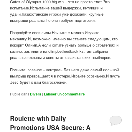
Gates of Olympus 1000 big win – это не просто слот.Это
испытание.Испытание вашей выдержки, интуиции и
удачи.Казахстанские игроки уже доказали: крупные
выигрыши реальны.Но они требуют подготовки.
Попробуйте свои силы.Начните с малого.Изучите
механику.И, возможно, именно вы станете следующим, кто
покорит Олимп.А если хотите узнать больше о стратегиях и
казино, загляните на olimpbetfeedback.kz.Там собраны
реальные отзывы и советы от казахстанских гемблеров.
Помните: главное – контроль.Без него даже самый большой
выигрыш превращается в потерю.Играйте осознанно.И пусть
Зевс будет к вам благосклонен.
Publié dans
Divers
|
Laisser un commentaire
Roulette with Daily
Promotions USA Secure: A