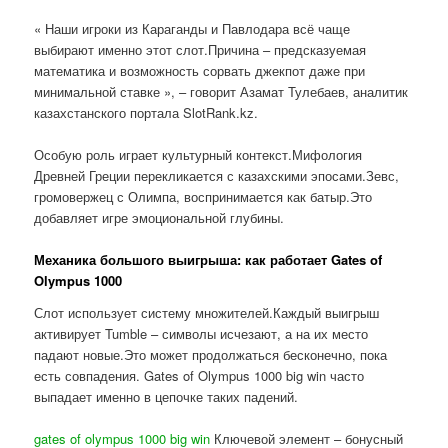
« Наши игроки из Караганды и Павлодара всё чаще
выбирают именно этот слот.Причина – предсказуемая
математика и возможность сорвать джекпот даже при
минимальной ставке », – говорит Азамат Тулебаев, аналитик
казахстанского портала SlotRank.kz.
Особую роль играет культурный контекст.Мифология
Древней Греции перекликается с казахскими эпосами.Зевс,
громовержец с Олимпа, воспринимается как батыр.Это
добавляет игре эмоциональной глубины.
Механика большого выигрыша: как работает Gates of
Olympus 1000
Слот использует систему множителей.Каждый выигрыш
активирует Tumble – символы исчезают, а на их место
падают новые.Это может продолжаться бесконечно, пока
есть совпадения. Gates of Olympus 1000 big win часто
выпадает именно в цепочке таких падений.
gates of olympus 1000 big win
Ключевой элемент – бонусный