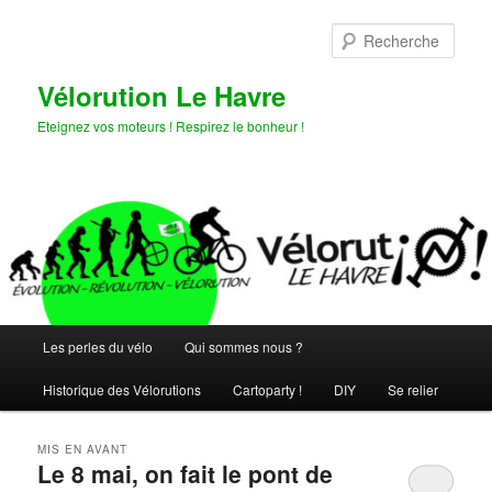
Aller
Aller
au
au
Rech
contenu
contenu
principal
secondaire
Vélorution Le Havre
Eteignez vos moteurs ! Respirez le bonheur !
Menu
Les perles du vélo
Qui sommes nous ?
principal
Historique des Vélorutions
Cartoparty !
DIY
Se relier
MIS EN AVANT
Le 8 mai, on fait le pont de