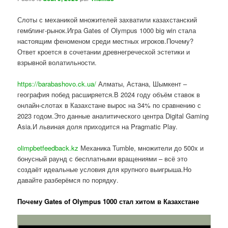
Слоты с механикой множителей захватили казахстанский
гемблинг-рынок.Игра Gates of Olympus 1000 big win стала
настоящим феноменом среди местных игроков.Почему?
Ответ кроется в сочетании древнегреческой эстетики и
взрывной волатильности.
https://barabashovo.ck.ua/
Алматы, Астана, Шымкент –
география побед расширяется.В 2024 году объём ставок в
онлайн-слотах в Казахстане вырос на 34% по сравнению с
2023 годом.Это данные аналитического центра Digital Gaming
Asia.И львиная доля приходится на Pragmatic Play.
olimpbetfeedback.kz
Механика Tumble, множители до 500x и
бонусный раунд с бесплатными вращениями – всё это
создаёт идеальные условия для крупного выигрыша.Но
давайте разберёмся по порядку.
Почему Gates of Olympus 1000 стал хитом в Казахстане