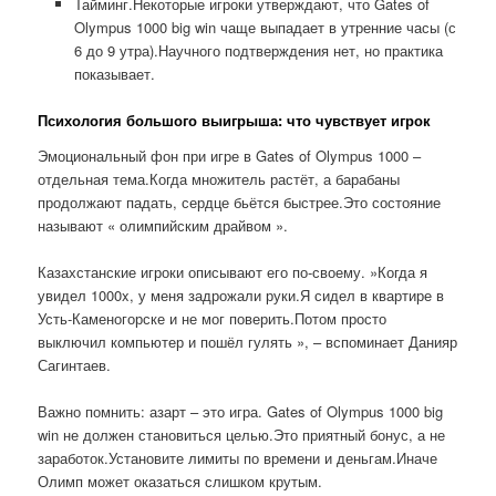
Тайминг.Некоторые игроки утверждают, что Gates of
Olympus 1000 big win чаще выпадает в утренние часы (с
6 до 9 утра).Научного подтверждения нет, но практика
показывает.
Психология большого выигрыша: что чувствует игрок
Эмоциональный фон при игре в Gates of Olympus 1000 –
отдельная тема.Когда множитель растёт, а барабаны
продолжают падать, сердце бьётся быстрее.Это состояние
называют « олимпийским драйвом ».
Казахстанские игроки описывают его по-своему. »Когда я
увидел 1000x, у меня задрожали руки.Я сидел в квартире в
Усть-Каменогорске и не мог поверить.Потом просто
выключил компьютер и пошёл гулять », – вспоминает Данияр
Сагинтаев.
Важно помнить: азарт – это игра. Gates of Olympus 1000 big
win не должен становиться целью.Это приятный бонус, а не
заработок.Установите лимиты по времени и деньгам.Иначе
Олимп может оказаться слишком крутым.