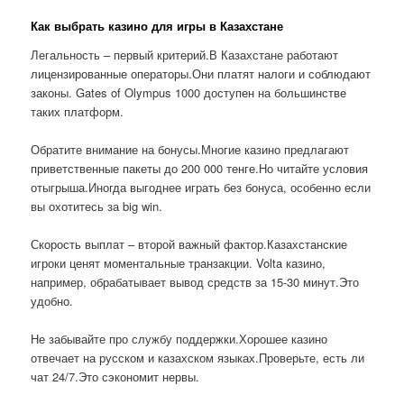
Как выбрать казино для игры в Казахстане
Легальность – первый критерий.В Казахстане работают
лицензированные операторы.Они платят налоги и соблюдают
законы. Gates of Olympus 1000 доступен на большинстве
таких платформ.
Обратите внимание на бонусы.Многие казино предлагают
приветственные пакеты до 200 000 тенге.Но читайте условия
отыгрыша.Иногда выгоднее играть без бонуса, особенно если
вы охотитесь за big win.
Скорость выплат – второй важный фактор.Казахстанские
игроки ценят моментальные транзакции. Volta казино,
например, обрабатывает вывод средств за 15-30 минут.Это
удобно.
Не забывайте про службу поддержки.Хорошее казино
отвечает на русском и казахском языках.Проверьте, есть ли
чат 24/7.Это сэкономит нервы.