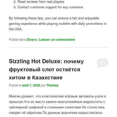
Read reviews from real players
Contact customer support for any concerns
By following these tips, you can ensure a fair and enjoyable
gaming experience while playing roulette with daily promotions in
the USA.
Publié dans
Divers
|
Laisser un commentaire
Sizzling Hot Deluxe: почему
фруктовый слот остаётся
хитом в Казахстане
Publié le
août 7, 2026
par
Thomas
Многие думают, что классические игровые автоматы ушли в
прошлое.Что их место заняли многолинейные видеослоты с
трёхмерной графикой и сложными сюжетами.Но статистика
говорит об обратном.По данным аналитики казахстанского