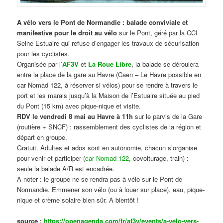
A vélo vers le Pont de Normandie : balade conviviale et
manifestive
pour le droit au vélo
sur le Pont, géré par la CCI
Seine Estuaire qui refuse d’engager les travaux de sécurisation
pour les cyclistes.
Organisée par l’
AF3V
et
La Roue Libre
, la balade se déroulera
entre la place de la gare au Havre (Caen – Le Havre possible en
car Nomad 122, à réserver si vélos) pour se rendre à travers le
port et les marais jusqu’à la Maison de l’Estuaire située au pied
du Pont (15 km) avec pique-nique et visite.
RDV le vendredi 8 mai au Havre à 11h
sur le parvis de la Gare
(routière + SNCF) : rassemblement des cyclistes de la région et
départ en groupe.
Gratuit. Adultes et ados sont en autonomie, chacun s’organise
pour venir et participer (
car Nomad 122
, covoiturage, train) :
seule la balade A/R est encadrée.
A noter : le groupe ne se rendra pas à vélo sur le Pont de
Normandie. Emmener son vélo (ou à louer sur place), eau, pique-
nique et crème solaire bien sûr. A bientôt !
source :
https://openagenda.com/fr/af3v/events/a-velo-vers-