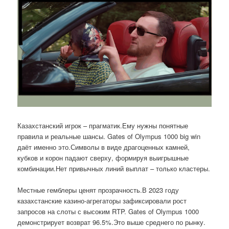
Казахстанский игрок – прагматик.Ему нужны понятные
правила и реальные шансы. Gates of Olympus 1000 big win
даёт именно это.Символы в виде драгоценных камней,
кубков и корон падают сверху, формируя выигрышные
комбинации.Нет привычных линий выплат – только кластеры.
Местные гемблеры ценят прозрачность.В 2023 году
казахстанские казино-агрегаторы зафиксировали рост
запросов на слоты с высоким RTP. Gates of Olympus 1000
демонстрирует возврат 96.5%.Это выше среднего по рынку.