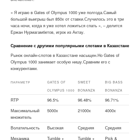
« Я играю в Gates of Olympus 1000 уже полгода.Самый
большой выигрыш был 850x от ставки.Случилось это в три
часа ночи, когда я уже хотел ложиться спать », – делится
Ержан Нурмагамбетов, игрок из Актау.
Сравнение с другими популярными слотами в Казахстане
Рынок онлайн-слотов в Казахстане насыщен.Но Gates of
Olympus 1000 занимает особую нишу.Сравним его с
конкурентами.
ПАРАМЕТР
GATES OF
SWEET
BIG BASS
OLYMPUS 1000
BONANZA
BONANZA
RTP
96.5%
96.48%
96.71%
Максимальный
5000x
21000x
4000x
множитель
Волатильность
Высокая
Средняя
Средняя
Механика
Tumble +
Tumble +
Pick &