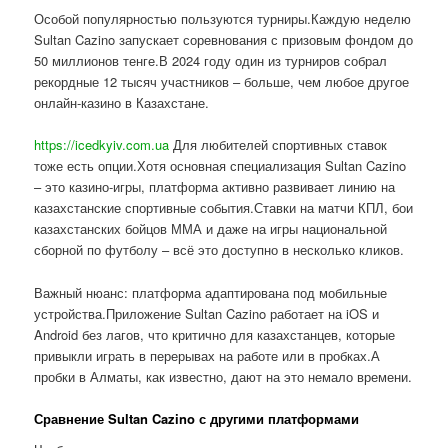
Особой популярностью пользуются турниры.Каждую неделю
Sultan Cazino запускает соревнования с призовым фондом до
50 миллионов тенге.В 2024 году один из турниров собрал
рекордные 12 тысяч участников – больше, чем любое другое
онлайн-казино в Казахстане.
https://icedkyiv.com.ua
Для любителей спортивных ставок
тоже есть опции.Хотя основная специализация Sultan Cazino
– это казино-игры, платформа активно развивает линию на
казахстанские спортивные события.Ставки на матчи КПЛ, бои
казахстанских бойцов ММА и даже на игры национальной
сборной по футболу – всё это доступно в несколько кликов.
Важный нюанс: платформа адаптирована под мобильные
устройства.Приложение Sultan Cazino работает на iOS и
Android без лагов, что критично для казахстанцев, которые
привыкли играть в перерывах на работе или в пробках.А
пробки в Алматы, как известно, дают на это немало времени.
Сравнение Sultan Cazino с другими платформами