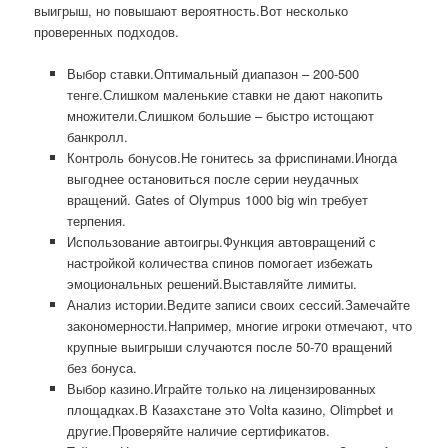
выигрыш, но повышают вероятность.Вот несколько
проверенных подходов.
Выбор ставки.Оптимальный диапазон – 200-500
тенге.Слишком маленькие ставки не дают накопить
множители.Слишком большие – быстро истощают
банкролл.
Контроль бонусов.Не гонитесь за фриспинами.Иногда
выгоднее остановиться после серии неудачных
вращений. Gates of Olympus 1000 big win требует
терпения.
Использование автоигры.Функция автовращений с
настройкой количества спинов помогает избежать
эмоциональных решений.Выставляйте лимиты.
Анализ истории.Ведите записи своих сессий.Замечайте
закономерности.Например, многие игроки отмечают, что
крупные выигрыши случаются после 50-70 вращений
без бонуса.
Выбор казино.Играйте только на лицензированных
площадках.В Казахстане это Volta казино, Olimpbet и
другие.Проверяйте наличие сертификатов.