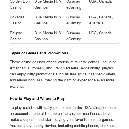
Golden Lion
Blue Media N. V.
Curaçao
USA, Canada
Casino
Casinos
eGaming
BoVegas
Blue Media N. V.
Curaçao
USA, Canada,
Casino
Casinos
eGaming
Australia
Eclipse
Blue Media N. V.
Curaçao
USA, Canada
Casino
Casinos
eGaming
Types of Games and Promotions
These online casinos offer a variety of roulette games, including
American, European, and French roulette. Additionally, players
can enjoy daily promotions such as free spins, cashback offers,
and reload bonuses, making the gaming experience even more
exciting.
How to Play and Where to Play
To play roulette with daily promotions in the USA, simply create
an account at one of the top online casinos mentioned above,
make a deposit, and start playing your favorite roulette games.
You can play on any device, including mobile phones, desktops,