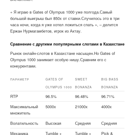
« Я играю в Gates of Olympus 1000 уже полгода.Самый
большой выигрыш был 850x от ставки.Случилось это в три
часа ночи, когда я уже хотел ложиться спать », – делится
Ержан Нурмагамбетов, игрок из Актау.
Сравнение с другими популярными слотами в Казахстане
Рынок онлайн-слотов в Казахстане насыщен.Но Gates of
Olympus 1000 занимает особую нишу.Сравним его с
конкурентами.
ПАРАМЕТР
GATES OF
SWEET
BIG BASS
OLYMPUS 1000
BONANZA
BONANZA
RTP
96.5%
96.48%
96.71%
Максимальный
5000x
21000x
4000x
множитель
Волатильность
Высокая
Средняя
Средняя
Механика
Tumble +
Tumble +
Pick &