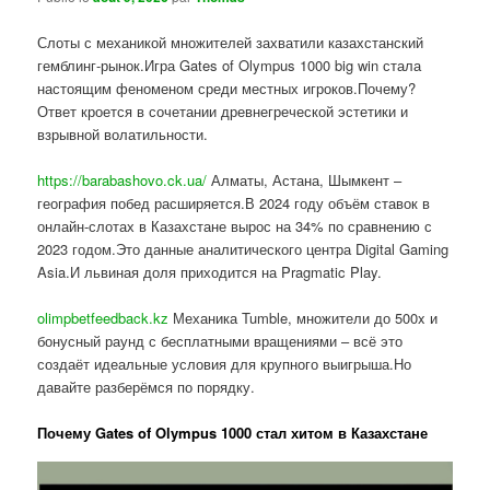
Слоты с механикой множителей захватили казахстанский
гемблинг-рынок.Игра Gates of Olympus 1000 big win стала
настоящим феноменом среди местных игроков.Почему?
Ответ кроется в сочетании древнегреческой эстетики и
взрывной волатильности.
https://barabashovo.ck.ua/
Алматы, Астана, Шымкент –
география побед расширяется.В 2024 году объём ставок в
онлайн-слотах в Казахстане вырос на 34% по сравнению с
2023 годом.Это данные аналитического центра Digital Gaming
Asia.И львиная доля приходится на Pragmatic Play.
olimpbetfeedback.kz
Механика Tumble, множители до 500x и
бонусный раунд с бесплатными вращениями – всё это
создаёт идеальные условия для крупного выигрыша.Но
давайте разберёмся по порядку.
Почему Gates of Olympus 1000 стал хитом в Казахстане