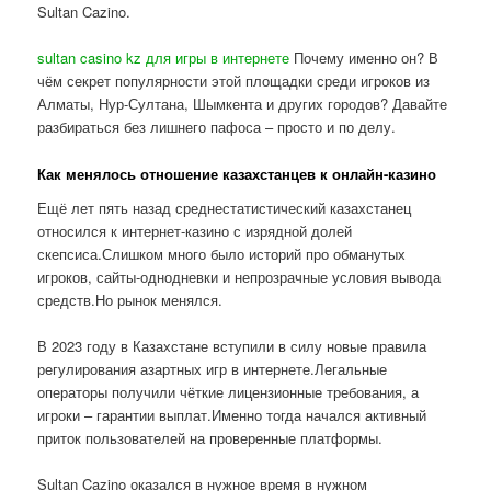
Sultan Cazino.
sultan casino kz для игры в интернете
Почему именно он? В
чём секрет популярности этой площадки среди игроков из
Алматы, Нур-Султана, Шымкента и других городов? Давайте
разбираться без лишнего пафоса – просто и по делу.
Как менялось отношение казахстанцев к онлайн-казино
Ещё лет пять назад среднестатистический казахстанец
относился к интернет-казино с изрядной долей
скепсиса.Слишком много было историй про обманутых
игроков, сайты-однодневки и непрозрачные условия вывода
средств.Но рынок менялся.
В 2023 году в Казахстане вступили в силу новые правила
регулирования азартных игр в интернете.Легальные
операторы получили чёткие лицензионные требования, а
игроки – гарантии выплат.Именно тогда начался активный
приток пользователей на проверенные платформы.
Sultan Cazino оказался в нужное время в нужном