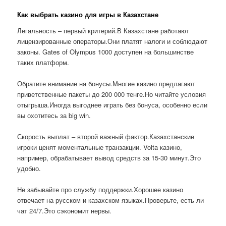
Как выбрать казино для игры в Казахстане
Легальность – первый критерий.В Казахстане работают
лицензированные операторы.Они платят налоги и соблюдают
законы. Gates of Olympus 1000 доступен на большинстве
таких платформ.
Обратите внимание на бонусы.Многие казино предлагают
приветственные пакеты до 200 000 тенге.Но читайте условия
отыгрыша.Иногда выгоднее играть без бонуса, особенно если
вы охотитесь за big win.
Скорость выплат – второй важный фактор.Казахстанские
игроки ценят моментальные транзакции. Volta казино,
например, обрабатывает вывод средств за 15-30 минут.Это
удобно.
Не забывайте про службу поддержки.Хорошее казино
отвечает на русском и казахском языках.Проверьте, есть ли
чат 24/7.Это сэкономит нервы.