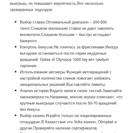
выигрыш, но повышают вероятность.Вот несколько
проверенных подходов.
Выбор ставки.Оптимальный диапазон – 200-500
тенге.Слишком маленькие ставки не дают накопить
множители.Слишком большие – быстро истощают
банкролл.
Контроль бонусов.Не гонитесь за фриспинами.Иногда
выгоднее остановиться после серии неудачных
вращений. Gates of Olympus 1000 big win требует
терпения.
Использование автоигры.Функция автовращений с
настройкой количества спинов помогает избежать
эмоциональных решений.Выставляйте лимиты.
Анализ истории.Ведите записи своих сессий.Замечайте
закономерности.Например, многие игроки отмечают, что
крупные выигрыши случаются после 50-70 вращений
без бонуса.
Выбор казино.Играйте только на лицензированных
площадках.В Казахстане это Volta казино, Olimpbet и
другие.Проверяйте наличие сертификатов.