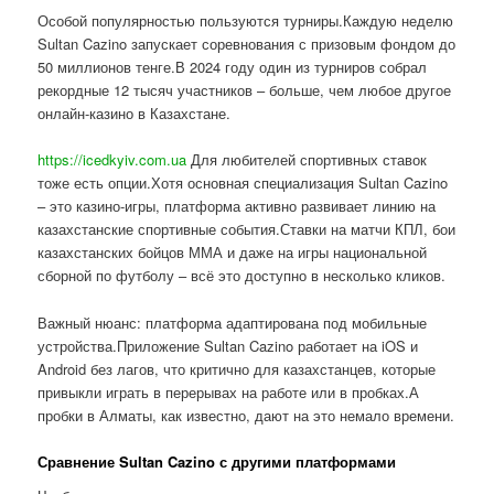
Особой популярностью пользуются турниры.Каждую неделю
Sultan Cazino запускает соревнования с призовым фондом до
50 миллионов тенге.В 2024 году один из турниров собрал
рекордные 12 тысяч участников – больше, чем любое другое
онлайн-казино в Казахстане.
https://icedkyiv.com.ua
Для любителей спортивных ставок
тоже есть опции.Хотя основная специализация Sultan Cazino
– это казино-игры, платформа активно развивает линию на
казахстанские спортивные события.Ставки на матчи КПЛ, бои
казахстанских бойцов ММА и даже на игры национальной
сборной по футболу – всё это доступно в несколько кликов.
Важный нюанс: платформа адаптирована под мобильные
устройства.Приложение Sultan Cazino работает на iOS и
Android без лагов, что критично для казахстанцев, которые
привыкли играть в перерывах на работе или в пробках.А
пробки в Алматы, как известно, дают на это немало времени.
Сравнение Sultan Cazino с другими платформами