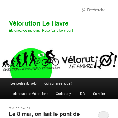
Aller
Aller
au
au
Rech
contenu
contenu
principal
secondaire
Vélorution Le Havre
Eteignez vos moteurs ! Respirez le bonheur !
Menu
Les perles du vélo
Qui sommes nous ?
principal
Historique des Vélorutions
Cartoparty !
DIY
Se relier
MIS EN AVANT
Le 8 mai, on fait le pont de