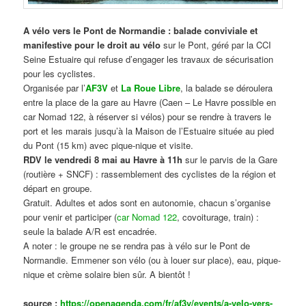
A vélo vers le Pont de Normandie : balade conviviale et
manifestive
pour le droit au vélo
sur le Pont, géré par la CCI
Seine Estuaire qui refuse d’engager les travaux de sécurisation
pour les cyclistes.
Organisée par l’
AF3V
et
La Roue Libre
, la balade se déroulera
entre la place de la gare au Havre (Caen – Le Havre possible en
car Nomad 122, à réserver si vélos) pour se rendre à travers le
port et les marais jusqu’à la Maison de l’Estuaire située au pied
du Pont (15 km) avec pique-nique et visite.
RDV le vendredi 8 mai au Havre à 11h
sur le parvis de la Gare
(routière + SNCF) : rassemblement des cyclistes de la région et
départ en groupe.
Gratuit. Adultes et ados sont en autonomie, chacun s’organise
pour venir et participer (
car Nomad 122
, covoiturage, train) :
seule la balade A/R est encadrée.
A noter : le groupe ne se rendra pas à vélo sur le Pont de
Normandie. Emmener son vélo (ou à louer sur place), eau, pique-
nique et crème solaire bien sûr. A bientôt !
source :
https://openagenda.com/fr/af3v/events/a-velo-vers-