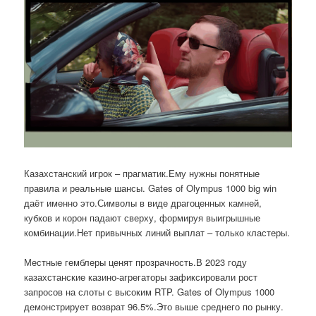
Казахстанский игрок – прагматик.Ему нужны понятные
правила и реальные шансы. Gates of Olympus 1000 big win
даёт именно это.Символы в виде драгоценных камней,
кубков и корон падают сверху, формируя выигрышные
комбинации.Нет привычных линий выплат – только кластеры.
Местные гемблеры ценят прозрачность.В 2023 году
казахстанские казино-агрегаторы зафиксировали рост
запросов на слоты с высоким RTP. Gates of Olympus 1000
демонстрирует возврат 96.5%.Это выше среднего по рынку.