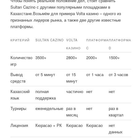
Чтобы понять реальное положение дел, стоит сравнить
Sultan Cazino с другими популярными площадками в
Казахстане.Возьмём для примера Volta казино – одного из
признанных лидеров рынка, а также две другие известные
платформы.
КРИТЕРИЙ
SULTAN CAZINO
VOLTA
ПЛАТФОРМА
ПЛАТФОРМА
КАЗИНО
C
D
Количество
3500+
2800+
2000+
1500+
игр
Вывод
от 5 минут
от 15
от 1 часа
от 3 часов
средств
минут
Казахский
полная
частично
нет
нет
язык
поддержка
Турниры
еженедельные
раз в
нет
раз в
месяц
квартал
Лицензия
Кюрасао + РК
Кюрасао
Кюрасао
нет
данных