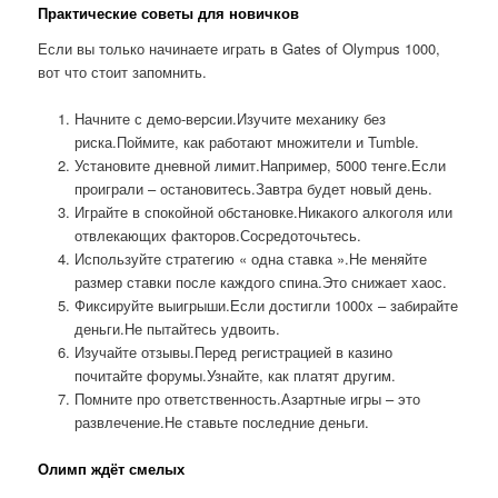
Практические советы для новичков
Если вы только начинаете играть в Gates of Olympus 1000,
вот что стоит запомнить.
Начните с демо-версии.Изучите механику без
риска.Поймите, как работают множители и Tumble.
Установите дневной лимит.Например, 5000 тенге.Если
проиграли – остановитесь.Завтра будет новый день.
Играйте в спокойной обстановке.Никакого алкоголя или
отвлекающих факторов.Сосредоточьтесь.
Используйте стратегию « одна ставка ».Не меняйте
размер ставки после каждого спина.Это снижает хаос.
Фиксируйте выигрыши.Если достигли 1000x – забирайте
деньги.Не пытайтесь удвоить.
Изучайте отзывы.Перед регистрацией в казино
почитайте форумы.Узнайте, как платят другим.
Помните про ответственность.Азартные игры – это
развлечение.Не ставьте последние деньги.
Олимп ждёт смелых