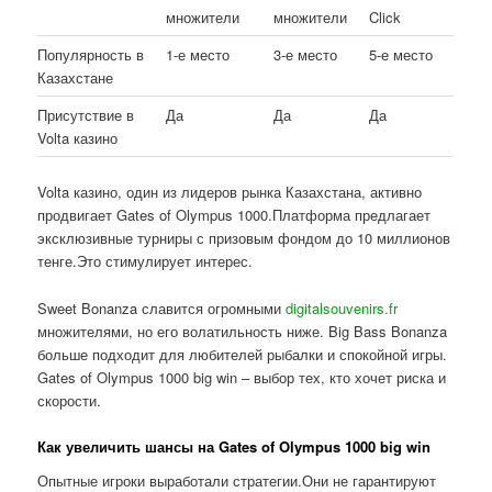
множители
множители
Click
Популярность в
1-е место
3-е место
5-е место
Казахстане
Присутствие в
Да
Да
Да
Volta казино
Volta казино, один из лидеров рынка Казахстана, активно
продвигает Gates of Olympus 1000.Платформа предлагает
эксклюзивные турниры с призовым фондом до 10 миллионов
тенге.Это стимулирует интерес.
Sweet Bonanza славится огромными
digitalsouvenirs.fr
множителями, но его волатильность ниже. Big Bass Bonanza
больше подходит для любителей рыбалки и спокойной игры.
Gates of Olympus 1000 big win – выбор тех, кто хочет риска и
скорости.
Как увеличить шансы на Gates of Olympus 1000 big win
Опытные игроки выработали стратегии.Они не гарантируют