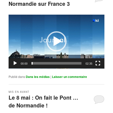
Normandie sur France 3
Publié le
mai 11, 2026
par
Steph
Lecteur
vidéo
00:00
02:35
Publié dans
Dans les médias
|
Laisser un commentaire
MIS EN AVANT
Le 8 mai : On fait le Pont …
de Normandie !