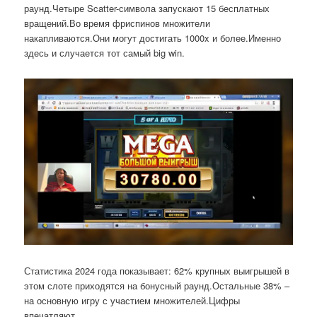
раунд.Четыре Scatter-символа запускают 15 бесплатных
вращений.Во время фриспинов множители
накапливаются.Они могут достигать 1000x и более.Именно
здесь и случается тот самый big win.
Статистика 2024 года показывает: 62% крупных выигрышей в
этом слоте приходятся на бонусный раунд.Остальные 38% –
на основную игру с участием множителей.Цифры
впечатляют.