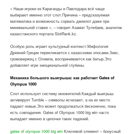
« Наши игроки из Караганды и Павлодара всё чаще
выбирают именно этот слот.Причина – предсказуемая
математика и возможность сорвать джекпот даже при
минимальной ставке », – говорит Азамат Тулебаев, аналитик
казахстанского портала SlotRank.kz.
Особую роль играет культурный контекст.Мифология
Древней Греции перекликается с казахскими эпосами.Зевс,
громовержец с Олимпа, воспринимается как батыр.Это
добавляет игре эмоциональной глубины.
Механика большого выигрыша: как работает Gates of
Olympus 1000
Слот использует систему множителей.Каждый выигрыш
активирует Tumble – символы исчезают, а на их место
падают новые.Это может продолжаться бесконечно, пока
есть совпадения. Gates of Olympus 1000 big win часто
выпадает именно в цепочке таких падений.
gates of olympus 1000 big win
Ключевой элемент – бонусный