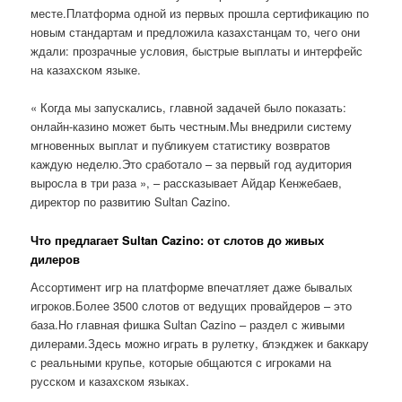
месте.Платформа одной из первых прошла сертификацию по
новым стандартам и предложила казахстанцам то, чего они
ждали: прозрачные условия, быстрые выплаты и интерфейс
на казахском языке.
« Когда мы запускались, главной задачей было показать:
онлайн-казино может быть честным.Мы внедрили систему
мгновенных выплат и публикуем статистику возвратов
каждую неделю.Это сработало – за первый год аудитория
выросла в три раза », – рассказывает Айдар Кенжебаев,
директор по развитию Sultan Cazino.
Что предлагает Sultan Cazino: от слотов до живых
дилеров
Ассортимент игр на платформе впечатляет даже бывалых
игроков.Более 3500 слотов от ведущих провайдеров – это
база.Но главная фишка Sultan Cazino – раздел с живыми
дилерами.Здесь можно играть в рулетку, блэкджек и баккару
с реальными крупье, которые общаются с игроками на
русском и казахском языках.