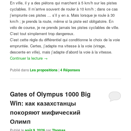
En ville, il y a des piétons qui marchent à 5 km/h sur les pistes
cyclables. Il m’arrive souvent de rouler à 10 km/h ; dans ce cas
j’emprunte ces pistes … s’il y en a. Mais lorsque je roule à 30
km/h ; je prends la route, même si la piste est obligatoire. En
vélo de course, je ne prends jamais les pistes cyclables de ville.
C’est tout simplement trop dangereux.
C’est cette règle du différentiel qui conditionne le choix de la voie
empruntée. Certes, j’adapte ma vitesse à la voie (virage,
descente en ville), mais j’adapte d’abord la voie à la vitesse.
Continuer la lecture
→
Publié dans
Les propositions
|
4
Réponses
Gates of Olympus 1000 Big
Win: как казахстанцы
покоряют мифический
Олимп
Publié le
août 9, 2026
par
Thomas