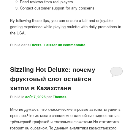
Read reviews from real players
Contact customer support for any concerns
By following these tips, you can ensure a fair and enjoyable
gaming experience while playing roulette with daily promotions in
the USA.
Publié dans
Divers
|
Laisser un commentaire
Sizzling Hot Deluxe: почему
фруктовый слот остаётся
хитом в Казахстане
Publié le
août 7, 2026
par
Thomas
Многие думают, что классические игровые автоматы ушли в
прошлое.Что их место заняли многолинейные видеослоты с
трёхмерной графикой и сложными сюжетами.Но статистика
говорит об обратном.По данным аналитики казахстанского