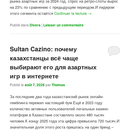
рынка азартных игр за 2024 год, спрос на ретро-слоты вырос
на 23% по сравнению с предыдущим периодом.И лидером
этого сегмента остаётся
Continuer la lecture
→
Publié dans
Divers
|
Laisser un commentaire
Sultan Cazino: почему
казахстанцы всё чаще
выбирают его для азартных
игр в интернете
Publié le
août 7, 2026
par
Thomas
За последние два года казахстанский рынок онлайн-
гемблинга пережил настоящий бум.Ещё в 2023 году
количество активных пользователей легальных казино-
платформ в Казахстане составляло около 480 тысяч
человек.К концу 2025 года эта цифра превысила 720 тысяч.И
значительная доля этого роста пришлась на один бренд –