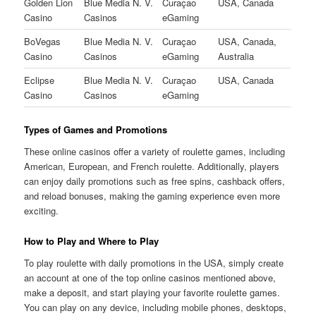
Golden Lion
Blue Media N. V.
Curaçao
USA, Canada
Casino
Casinos
eGaming
BoVegas
Blue Media N. V.
Curaçao
USA, Canada,
Casino
Casinos
eGaming
Australia
Eclipse
Blue Media N. V.
Curaçao
USA, Canada
Casino
Casinos
eGaming
Types of Games and Promotions
These online casinos offer a variety of roulette games, including
American, European, and French roulette. Additionally, players
can enjoy daily promotions such as free spins, cashback offers,
and reload bonuses, making the gaming experience even more
exciting.
How to Play and Where to Play
To play roulette with daily promotions in the USA, simply create
an account at one of the top online casinos mentioned above,
make a deposit, and start playing your favorite roulette games.
You can play on any device, including mobile phones, desktops,