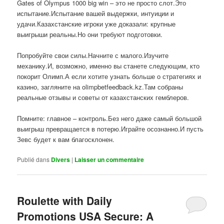
Gates of Olympus 1000 big win – это не просто слот.Это
испытание.Испытание вашей выдержки, интуиции и
удачи.Казахстанские игроки уже доказали: крупные
выигрыши реальны.Но они требуют подготовки.
Попробуйте свои силы.Начните с малого.Изучите
механику.И, возможно, именно вы станете следующим, кто
покорит Олимп.А если хотите узнать больше о стратегиях и
казино, загляните на olimpbetfeedback.kz.Там собраны
реальные отзывы и советы от казахстанских гемблеров.
Помните: главное – контроль.Без него даже самый большой
выигрыш превращается в потерю.Играйте осознанно.И пусть
Зевс будет к вам благосклонен.
Publié dans
Divers
|
Laisser un commentaire
Roulette with Daily
Promotions USA Secure: A