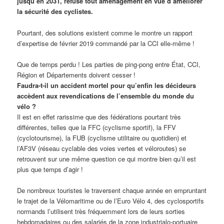
jusqu’en 2031, refuse tout aménagement en vue d’améliorer
la sécurité des cyclistes.
Pourtant, des solutions existent comme le montre un rapport
d’expertise de février 2019 commandé par la CCI elle-même !
Que de temps perdu ! Les parties de ping-pong entre État, CCI,
Région et Départements doivent cesser !
Faudra-t-il un accident mortel pour qu’enfin les décideurs
accèdent aux revendications de l’ensemble du monde du
vélo ?
Il est en effet rarissime que des fédérations pourtant très
différentes, telles que la FFC (cyclisme sportif), la FFV
(cyclotourisme), la FUB (cyclisme utilitaire ou quotidien) et
l’AF3V (réseau cyclable des voies vertes et véloroutes) se
retrouvent sur une même question ce qui montre bien qu’il est
plus que temps d’agir !
De nombreux touristes le traversent chaque année en empruntant
le trajet de la Vélomaritime ou de l’Euro Vélo 4, des cyclosportifs
normands l’utilisent très fréquemment lors de leurs sorties
hebdomadaires ou des salariés de la zone industrialo-portuaire