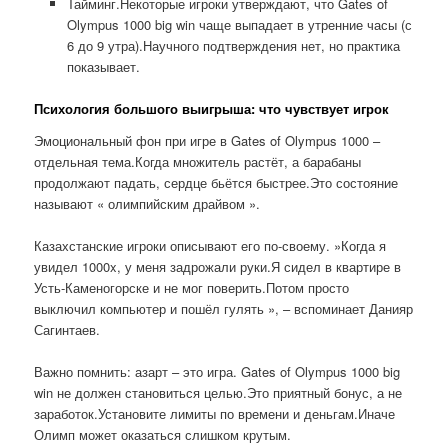
Тайминг.Некоторые игроки утверждают, что Gates of
Olympus 1000 big win чаще выпадает в утренние часы (с
6 до 9 утра).Научного подтверждения нет, но практика
показывает.
Психология большого выигрыша: что чувствует игрок
Эмоциональный фон при игре в Gates of Olympus 1000 –
отдельная тема.Когда множитель растёт, а барабаны
продолжают падать, сердце бьётся быстрее.Это состояние
называют « олимпийским драйвом ».
Казахстанские игроки описывают его по-своему. »Когда я
увидел 1000x, у меня задрожали руки.Я сидел в квартире в
Усть-Каменогорске и не мог поверить.Потом просто
выключил компьютер и пошёл гулять », – вспоминает Данияр
Сагинтаев.
Важно помнить: азарт – это игра. Gates of Olympus 1000 big
win не должен становиться целью.Это приятный бонус, а не
заработок.Установите лимиты по времени и деньгам.Иначе
Олимп может оказаться слишком крутым.