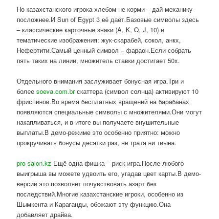
Но казахстанского игрока хлебом не корми – дай механику
посложнее.И Sun of Egypt 3 её даёт.Базовые символы здесь
– классические карточные знаки (A, K, Q, J, 10) и
тематические изображения: жук-скарабей, сокол, анкх,
Нефертити.Самый ценный символ – фараон.Если собрать
пять таких на линии, множитель ставки достигает 50x.
Отдельного внимания заслуживает бонусная игра.Три и
более
soeva.com.br
скаттера (символ солнца) активируют 10
фриспинов.Во время бесплатных вращений на барабанах
появляются специальные символы с множителями.Они могут
накапливаться, и в итоге вы получаете внушительные
выплаты.В демо-режиме это особенно приятно: можно
прокручивать бонусы десятки раз, не тратя ни тиына.
pro-salon.kz
Ещё одна фишка – риск-игра.После любого
выигрыша вы можете удвоить его, угадав цвет карты.В демо-
версии это позволяет почувствовать азарт без
последствий.Многие казахстанские игроки, особенно из
Шымкента и Караганды, обожают эту функцию.Она
добавляет драйва.