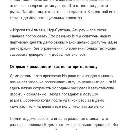
активнее внедряют демо-доступ.Это стало стандартом
рынка.Платформы, которые не предлагают бесплатной игры,
теряют до 30% потенциальных клиентов.
« Игроки из Алматы, Нур-Султана, Атырау – все хотят
сначала попробовать.Это разумно.И мы советуем нашим
партнёрам делать демо-режим максимально доступным.Без
регистрации, без ограничений по времени.Только так можно
завоевать доверие », – добавляет эксперт.
От демо к реальности: как не потерять голову
Демо-режим – это прекрасно.Но рано или поздно у многих
возникает желание попробовать игру на реальные деньги.И
здесь важно сохранять холодный рассудок.Казахстанские
игроки, к сожалению, иногда попадают в ловушку
азарта.Особенно когда после удачной сессии в демо
кажется, что и на деньги всё получится так же легко.
Помните: демо-версия и игра на реальные ставки – это
разные вселенные.В демо нет эмоционального давления.Вы