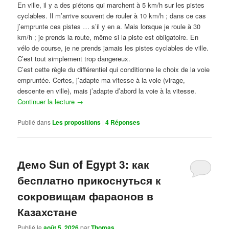
En ville, il y a des piétons qui marchent à 5 km/h sur les pistes
cyclables. Il m’arrive souvent de rouler à 10 km/h ; dans ce cas
j’emprunte ces pistes … s’il y en a. Mais lorsque je roule à 30
km/h ; je prends la route, même si la piste est obligatoire. En
vélo de course, je ne prends jamais les pistes cyclables de ville.
C’est tout simplement trop dangereux.
C’est cette règle du différentiel qui conditionne le choix de la voie
empruntée. Certes, j’adapte ma vitesse à la voie (virage,
descente en ville), mais j’adapte d’abord la voie à la vitesse.
Continuer la lecture
→
Publié dans
Les propositions
|
4
Réponses
Демо Sun of Egypt 3: как
бесплатно прикоснуться к
сокровищам фараонов в
Казахстане
Publié le
août 5, 2026
par
Thomas