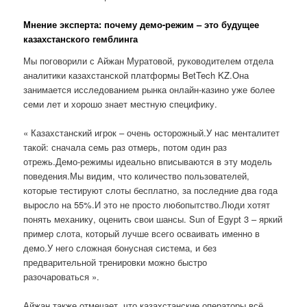
Мнение эксперта: почему демо-режим – это будущее
казахстанского гемблинга
Мы поговорили с Айжан Муратовой, руководителем отдела
аналитики казахстанской платформы BetTech KZ.Она
занимается исследованием рынка онлайн-казино уже более
семи лет и хорошо знает местную специфику.
« Казахстанский игрок – очень осторожный.У нас менталитет
такой: сначала семь раз отмерь, потом один раз
отрежь.Демо-режимы идеально вписываются в эту модель
поведения.Мы видим, что количество пользователей,
которые тестируют слоты бесплатно, за последние два года
выросло на 55%.И это не просто любопытство.Люди хотят
понять механику, оценить свои шансы. Sun of Egypt 3 – яркий
пример слота, который лучше всего осваивать именно в
демо.У него сложная бонусная система, и без
предварительной тренировки можно быстро
разочароваться ».
Айжан также отмечает, что казахстанские операторы всё