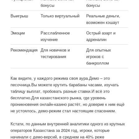
бонусы
бонусы
Выигрыш
Только виртуальный
Реальные деньги,
возможен кэшаут
Эмоции
Расслабленное
Острый азарт и
изучение
адреналин
Рекомендация
Для новичков и
Для опытных
тестирования
игроков с
банкроллом
Как видите, у каждого режима своя аура.Демо – это
песочница.Вы можете крутить барабаны часами, изучать
таблицу выплат, пробовать разные ставки.И всё это
бесплатно.Для казахстанского рынка, где уровень
проникновения онлайн-казино растёт, но доверие к ним ещё
не устоялось, демо-режим стал настоящим спасением.
Кстати, по данным внутренней аналитики одного из крупных
операторов Казахстана за 2024 год, игроки, которые
начинали с демо-версий, в среднем на 40% реже