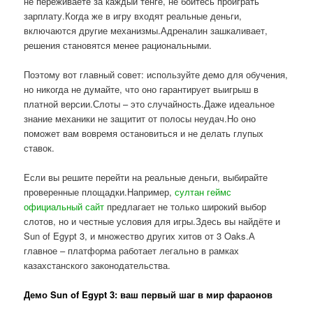
не переживаете за каждый тенге, не боитесь проиграть
зарплату.Когда же в игру входят реальные деньги,
включаются другие механизмы.Адреналин зашкаливает,
решения становятся менее рациональными.
Поэтому вот главный совет: используйте демо для обучения,
но никогда не думайте, что оно гарантирует выигрыш в
платной версии.Слоты – это случайность.Даже идеальное
знание механики не защитит от полосы неудач.Но оно
поможет вам вовремя остановиться и не делать глупых
ставок.
Если вы решите перейти на реальные деньги, выбирайте
проверенные площадки.Например,
султан геймс
официальный сайт
предлагает не только широкий выбор
слотов, но и честные условия для игры.Здесь вы найдёте и
Sun of Egypt 3, и множество других хитов от 3 Oaks.А
главное – платформа работает легально в рамках
казахстанского законодательства.
Демо Sun of Egypt 3: ваш первый шаг в мир фараонов