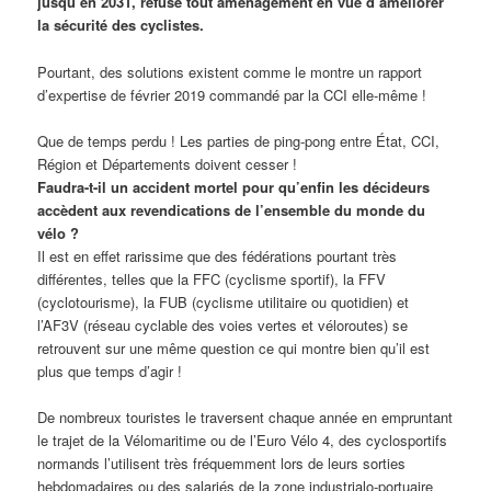
jusqu’en 2031, refuse tout aménagement en vue d’améliorer
la sécurité des cyclistes.
Pourtant, des solutions existent comme le montre un rapport
d’expertise de février 2019 commandé par la CCI elle-même !
Que de temps perdu ! Les parties de ping-pong entre État, CCI,
Région et Départements doivent cesser !
Faudra-t-il un accident mortel pour qu’enfin les décideurs
accèdent aux revendications de l’ensemble du monde du
vélo ?
Il est en effet rarissime que des fédérations pourtant très
différentes, telles que la FFC (cyclisme sportif), la FFV
(cyclotourisme), la FUB (cyclisme utilitaire ou quotidien) et
l’AF3V (réseau cyclable des voies vertes et véloroutes) se
retrouvent sur une même question ce qui montre bien qu’il est
plus que temps d’agir !
De nombreux touristes le traversent chaque année en empruntant
le trajet de la Vélomaritime ou de l’Euro Vélo 4, des cyclosportifs
normands l’utilisent très fréquemment lors de leurs sorties
hebdomadaires ou des salariés de la zone industrialo-portuaire