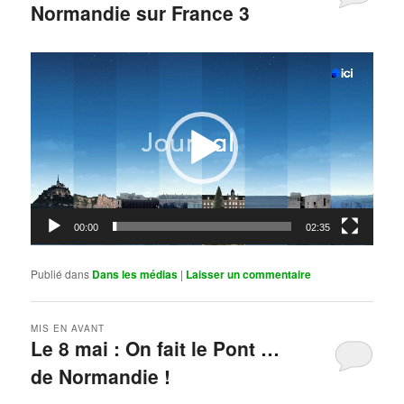
Normandie sur France 3
Publié le
mai 11, 2026
par
Steph
Lecteur
vidéo
00:00
02:35
Publié dans
Dans les médias
|
Laisser un commentaire
MIS EN AVANT
Le 8 mai : On fait le Pont …
de Normandie !