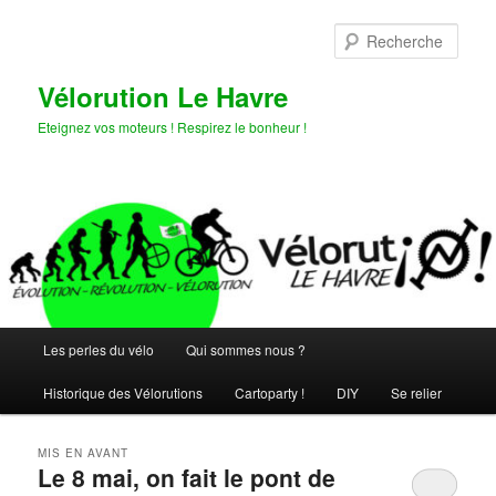
Aller
Aller
au
au
Rech
contenu
contenu
principal
secondaire
Vélorution Le Havre
Eteignez vos moteurs ! Respirez le bonheur !
Menu
Les perles du vélo
Qui sommes nous ?
principal
Historique des Vélorutions
Cartoparty !
DIY
Se relier
MIS EN AVANT
Le 8 mai, on fait le pont de