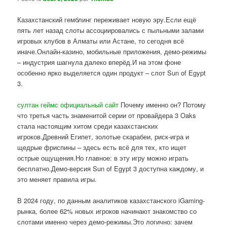
Казахстанский гемблинг переживает новую эру.Если ещё
пять лет назад слоты ассоциировались с пыльными залами
игровых клубов в Алматы или Астане, то сегодня всё
иначе.Онлайн-казино, мобильные приложения, демо-режимы
– индустрия шагнула далеко вперёд.И на этом фоне
особенно ярко выделяется один продукт – слот Sun of Egypt
3.
султан геймс официальный сайт
Почему именно он? Потому
что третья часть знаменитой серии от провайдера 3 Oaks
стала настоящим хитом среди казахстанских
игроков.Древний Египет, золотые скарабеи, риск-игра и
щедрые фриспины – здесь есть всё для тех, кто ищет
острые ощущения.Но главное: в эту игру можно играть
бесплатно.Демо-версия Sun of Egypt 3 доступна каждому, и
это меняет правила игры.
В 2024 году, по данным аналитиков казахстанского iGaming-
рынка, более 62% новых игроков начинают знакомство со
слотами именно через демо-режимы.Это логично: зачем