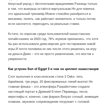
бонусный раунд с бесплатными вращениями.Разница только
в том, что выигрыш остаётся виртуальным.Но для новичка
это идеальный тренажёр.Можно спокойно разобраться в
механике, понять, как работают множители, и только потом,
если захочется, переходить на реальные ставки.
Кстати, по опросам среди пользователей казахстанских
онлайн-казино за 2023 год, 78% игроков признались, что хотя
бы раз использовали демо-версию для тестирования новой
игры.И почти половина из них после этого решились на игру
на деньги.Демо – это не просто развлечение, это мостик к
уверенности.
Как устроен Sun of Egypt 3 и чем он цепляет казахстанцев
Слот выполнен в классическом стиле 3 Oaks: пять
барабанов, три ряда, 25 фиксированных линий выплат.Но
главная фишка – это атмосфера.Разработчики создали
настоящий портал в Древний Египет.Пирамиды, песок,
иероглифы и, конечно, сам фараон.Визуал сочный, анимация
плавная, звуковое сопровождение погружает с головой.