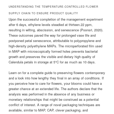
UNDERSTANDING THE TEMPERATURE-CONTROLLED FLOWER
SUPPLY CHAIN TO ENSURE PRODUCT QUALITY
Upon the successful completion of the management experiment
after 6 days, ethylene levels steadied at thirteen.22 ppm,
resulting in wilting, abscission, and senescence (Poonsri, 2020).
These outcomes paved the way for prolonged vase life and
postponed petal senescence, attributable to polypropylene and
high-density polyethylene MAPs. The microperforated film used
in MAP with microscopically formed holes prevents bacterial
growth and preserves the visible and dietary high quality of
Calendula petals in storage at 5°C for as much as 10 days.
Learn on for a complete guide to preserving flowers contemporary
and a look into how lengthy they final in an array of conditions. If
you perceive how to care for flowers, your blooms could have a
greater chance at an extended life. The authors declare that the
analysis was performed in the absence of any business or
monetary relationships that might be construed as a potential
conflict of interest. A range of novel packaging techniques are
available, similar to MAP, CAP, clever packaging, and