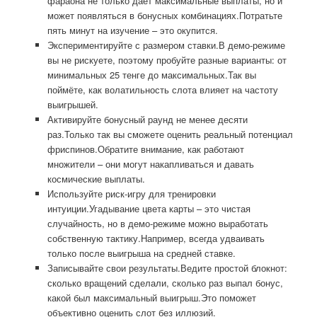
фараона не только даёт максимальные выплаты, но и
может появляться в бонусных комбинациях.Потратьте
пять минут на изучение – это окупится.
Экспериментируйте с размером ставки.В демо-режиме
вы не рискуете, поэтому пробуйте разные варианты: от
минимальных 25 тенге до максимальных.Так вы
поймёте, как волатильность слота влияет на частоту
выигрышей.
Активируйте бонусный раунд не менее десяти
раз.Только так вы сможете оценить реальный потенциал
фриспинов.Обратите внимание, как работают
множители – они могут накапливаться и давать
космические выплаты.
Используйте риск-игру для тренировки
интуиции.Угадывание цвета карты – это чистая
случайность, но в демо-режиме можно выработать
собственную тактику.Например, всегда удваивать
только после выигрыша на средней ставке.
Записывайте свои результаты.Ведите простой блокнот:
сколько вращений сделали, сколько раз выпал бонус,
какой был максимальный выигрыш.Это поможет
объективно оценить слот без иллюзий.