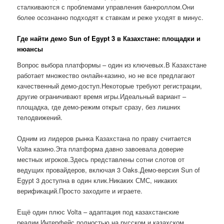
сталкиваются с проблемами управления банкроллом.Они
более осознанно подходят к ставкам и реже уходят в минус.
Где найти демо Sun of Egypt 3 в Казахстане: площадки и
нюансы
Вопрос выбора платформы – один из ключевых.В Казахстане
работает множество онлайн-казино, но не все предлагают
качественный демо-доступ.Некоторые требуют регистрации,
другие ограничивают время игры.Идеальный вариант –
площадка, где демо-режим открыт сразу, без лишних
телодвижений.
Одним из лидеров рынка Казахстана по праву считается
Volta казино.Эта платформа давно завоевала доверие
местных игроков.Здесь представлены сотни слотов от
ведущих провайдеров, включая 3 Oaks.Демо-версия Sun of
Egypt 3 доступна в один клик.Никаких СМС, никаких
верификаций.Просто заходите и играете.
Ещё один плюс Volta – адаптация под казахстанские
реалии.Интерфейс полностью на русском и казахском