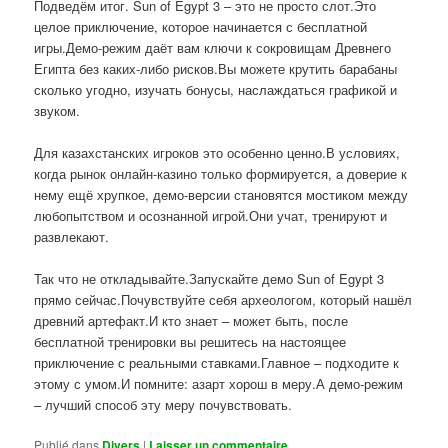
Подведём итог. Sun of Egypt 3 – это не просто слот.Это
целое приключение, которое начинается с бесплатной
игры.Демо-режим даёт вам ключи к сокровищам Древнего
Египта без каких-либо рисков.Вы можете крутить барабаны
сколько угодно, изучать бонусы, наслаждаться графикой и
звуком.
Для казахстанских игроков это особенно ценно.В условиях,
когда рынок онлайн-казино только формируется, а доверие к
нему ещё хрупкое, демо-версии становятся мостиком между
любопытством и осознанной игрой.Они учат, тренируют и
развлекают.
Так что не откладывайте.Запускайте демо Sun of Egypt 3
прямо сейчас.Почувствуйте себя археологом, который нашёл
древний артефакт.И кто знает – может быть, после
бесплатной тренировки вы решитесь на настоящее
приключение с реальными ставками.Главное – подходите к
этому с умом.И помните: азарт хорош в меру.А демо-режим
– лучший способ эту меру почувствовать.
Publié dans
Divers
|
Laisser un commentaire