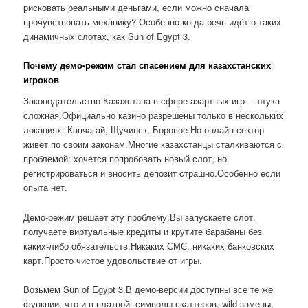
рисковать реальными деньгами, если можно сначала
прочувствовать механику? Особенно когда речь идёт о таких
динамичных слотах, как Sun of Egypt 3.
Почему демо-режим стал спасением для казахстанских
игроков
Законодательство Казахстана в сфере азартных игр – штука
сложная.Официально казино разрешены только в нескольких
локациях: Капчагай, Щучинск, Боровое.Но онлайн-сектор
живёт по своим законам.Многие казахстанцы сталкиваются с
проблемой: хочется попробовать новый слот, но
регистрироваться и вносить депозит страшно.Особенно если
опыта нет.
Демо-режим решает эту проблему.Вы запускаете слот,
получаете виртуальные кредиты и крутите барабаны без
каких-либо обязательств.Никаких СМС, никаких банковских
карт.Просто чистое удовольствие от игры.
Возьмём Sun of Egypt 3.В демо-версии доступны все те же
функции, что и в платной: символы скаттеров, wild-замены,