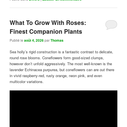
What To Grow With Roses:
Finest Companion Plants
Publié le
août 4, 2026
par
Thomas
Sea holly’s rigid construction is a fantastic contrast to delicate,
round rose blooms. Coneflowers form good-sized clumps,
however don’t unfold aggressively. The most well-known is the
lavender Echinacea purpurea, but coneflowers can are out there
in vivid raspberry-red, rusty orange, neon pink, and even
multicolor variations.