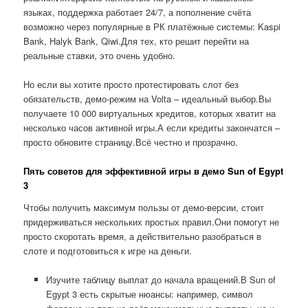
языках, поддержка работает 24/7, а пополнение счёта
возможно через популярные в РК платёжные системы: Kaspi
Bank, Halyk Bank, Qiwi.Для тех, кто решит перейти на
реальные ставки, это очень удобно.
Но если вы хотите просто протестировать слот без
обязательств, демо-режим на Volta – идеальный выбор.Вы
получаете 10 000 виртуальных кредитов, которых хватит на
несколько часов активной игры.А если кредиты закончатся –
просто обновите страницу.Всё честно и прозрачно.
Пять советов для эффективной игры в демо Sun of Egypt
3
Чтобы получить максимум пользы от демо-версии, стоит
придерживаться нескольких простых правил.Они помогут не
просто скоротать время, а действительно разобраться в
слоте и подготовиться к игре на деньги.
Изучите таблицу выплат до начала вращений.В Sun of
Egypt 3 есть скрытые нюансы: например, символ