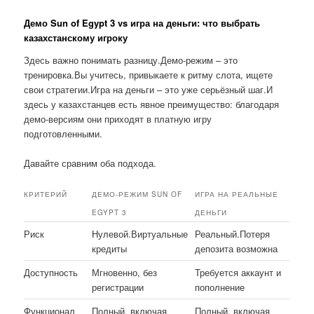
Демо Sun of Egypt 3 vs игра на деньги: что выбрать
казахстанскому игроку
Здесь важно понимать разницу.Демо-режим – это
тренировка.Вы учитесь, привыкаете к ритму слота, ищете
свои стратегии.Игра на деньги – это уже серьёзный шаг.И
здесь у казахстанцев есть явное преимущество: благодаря
демо-версиям они приходят в платную игру
подготовленными.
Давайте сравним оба подхода.
КРИТЕРИЙ
ДЕМО-РЕЖИМ SUN OF
ИГРА НА РЕАЛЬНЫЕ
EGYPT 3
ДЕНЬГИ
Риск
Нулевой.Виртуальные
Реальный.Потеря
кредиты
депозита возможна
Доступность
Мгновенно, без
Требуется аккаунт и
регистрации
пополнение
Функционал
Полный, включая
Полный, включая