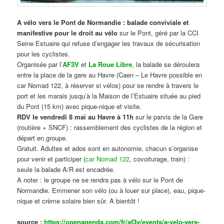
A vélo vers le Pont de Normandie : balade conviviale et
manifestive
pour le droit au vélo
sur le Pont, géré par la CCI
Seine Estuaire qui refuse d’engager les travaux de sécurisation
pour les cyclistes.
Organisée par l’
AF3V
et
La Roue Libre
, la balade se déroulera
entre la place de la gare au Havre (Caen – Le Havre possible en
car Nomad 122, à réserver si vélos) pour se rendre à travers le
port et les marais jusqu’à la Maison de l’Estuaire située au pied
du Pont (15 km) avec pique-nique et visite.
RDV le vendredi 8 mai au Havre à 11h
sur le parvis de la Gare
(routière + SNCF) : rassemblement des cyclistes de la région et
départ en groupe.
Gratuit. Adultes et ados sont en autonomie, chacun s’organise
pour venir et participer (
car Nomad 122
, covoiturage, train) :
seule la balade A/R est encadrée.
A noter : le groupe ne se rendra pas à vélo sur le Pont de
Normandie. Emmener son vélo (ou à louer sur place), eau, pique-
nique et crème solaire bien sûr. A bientôt !
source :
https://openagenda.com/fr/af3v/events/a-velo-vers-