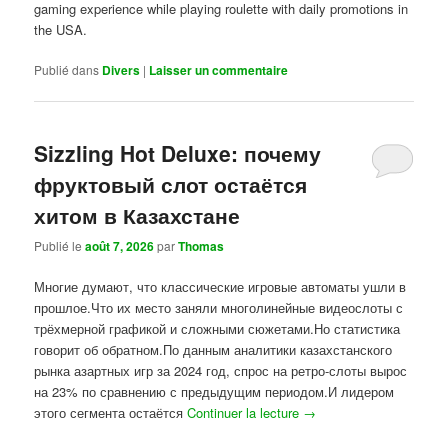
gaming experience while playing roulette with daily promotions in
the USA.
Publié dans
Divers
|
Laisser un commentaire
Sizzling Hot Deluxe: почему
фруктовый слот остаётся
хитом в Казахстане
Publié le
août 7, 2026
par
Thomas
Многие думают, что классические игровые автоматы ушли в
прошлое.Что их место заняли многолинейные видеослоты с
трёхмерной графикой и сложными сюжетами.Но статистика
говорит об обратном.По данным аналитики казахстанского
рынка азартных игр за 2024 год, спрос на ретро-слоты вырос
на 23% по сравнению с предыдущим периодом.И лидером
этого сегмента остаётся
Continuer la lecture
→