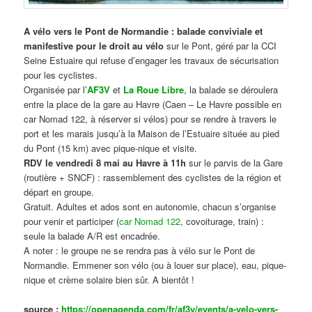
A vélo vers le Pont de Normandie : balade conviviale et
manifestive
pour le droit au vélo
sur le Pont, géré par la CCI
Seine Estuaire qui refuse d’engager les travaux de sécurisation
pour les cyclistes.
Organisée par l’
AF3V
et
La Roue Libre
, la balade se déroulera
entre la place de la gare au Havre (Caen – Le Havre possible en
car Nomad 122, à réserver si vélos) pour se rendre à travers le
port et les marais jusqu’à la Maison de l’Estuaire située au pied
du Pont (15 km) avec pique-nique et visite.
RDV le vendredi 8 mai au Havre à 11h
sur le parvis de la Gare
(routière + SNCF) : rassemblement des cyclistes de la région et
départ en groupe.
Gratuit. Adultes et ados sont en autonomie, chacun s’organise
pour venir et participer (
car Nomad 122
, covoiturage, train) :
seule la balade A/R est encadrée.
A noter : le groupe ne se rendra pas à vélo sur le Pont de
Normandie. Emmener son vélo (ou à louer sur place), eau, pique-
nique et crème solaire bien sûr. A bientôt !
source :
https://openagenda.com/fr/af3v/events/a-velo-vers-