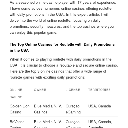
As a seasoned online casino player with 17 years of experience,
I have come across numerous online casinos offering roulette
with daily promotions in the USA. In this expert article, I will
delve into the world of online roulette, focusing on daily
promotions, security measures, and the top casinos where you
can enjoy this popular game.
The Top Online Casinos for Roulette with Daily Promotions
in the USA
When it comes to playing roulette with daily promotions in the
USA, it is crucial to choose a reputable and secure online casino.
Here are the top 3 online casinos that offer a wide range of
roulette games with exciting daily promotions:
ONLINE
OWNER
LICENSE
TERRITORIES
CASINO
Golden Lion
Blue Media N. V.
Curaçao
USA, Canada
Casino
Casinos
eGaming
BoVegas
Blue Media N. V.
Curaçao
USA, Canada,
Casino
Casinos
eGaming
Australia