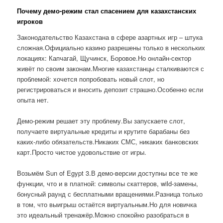
Почему демо-режим стал спасением для казахстанских
игроков
Законодательство Казахстана в сфере азартных игр – штука
сложная.Официально казино разрешены только в нескольких
локациях: Капчагай, Щучинск, Боровое.Но онлайн-сектор
живёт по своим законам.Многие казахстанцы сталкиваются с
проблемой: хочется попробовать новый слот, но
регистрироваться и вносить депозит страшно.Особенно если
опыта нет.
Демо-режим решает эту проблему.Вы запускаете слот,
получаете виртуальные кредиты и крутите барабаны без
каких-либо обязательств.Никаких СМС, никаких банковских
карт.Просто чистое удовольствие от игры.
Возьмём Sun of Egypt 3.В демо-версии доступны все те же
функции, что и в платной: символы скаттеров, wild-замены,
бонусный раунд с бесплатными вращениями.Разница только
в том, что выигрыш остаётся виртуальным.Но для новичка
это идеальный тренажёр.Можно спокойно разобраться в