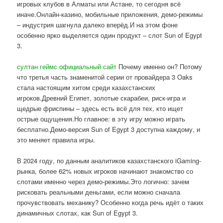
игровых клубов в Алматы или Астане, то сегодня всё
иначе.Онлайн-казино, мобильные приложения, демо-режимы
– индустрия шагнула далеко вперёд.И на этом фоне
особенно ярко выделяется один продукт – слот Sun of Egypt
3.
султан геймс официальный сайт
Почему именно он? Потому
что третья часть знаменитой серии от провайдера 3 Oaks
стала настоящим хитом среди казахстанских
игроков.Древний Египет, золотые скарабеи, риск-игра и
щедрые фриспины – здесь есть всё для тех, кто ищет
острые ощущения.Но главное: в эту игру можно играть
бесплатно.Демо-версия Sun of Egypt 3 доступна каждому, и
это меняет правила игры.
В 2024 году, по данным аналитиков казахстанского iGaming-
рынка, более 62% новых игроков начинают знакомство со
слотами именно через демо-режимы.Это логично: зачем
рисковать реальными деньгами, если можно сначала
прочувствовать механику? Особенно когда речь идёт о таких
динамичных слотах, как Sun of Egypt 3.