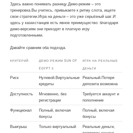
Здесь важно понимать разницу.Демо-режим – это
тренировка.Вы учитесь, привыкаете к ритму слота, ищете
свои стратегии.Игра на деньги – это уже серьёзный шаг.И
здесь у казахстанцев есть явное преимущество: благодаря
демо-версиям они приходят в платную игру
подготовленными.
Давайте сравним оба подхода.
КРИТЕРИЙ
ДЕМО-РЕЖИМ SUN OF
ИГРА НА РЕАЛЬНЫЕ
EGYPT 3
ДЕНЬГИ
Риск
Нулевой.Виртуальные
Реальный.Потеря
кредиты
депозита возможна
Доступность
Мгновенно, без
Требуется аккаунт и
регистрации
пополнение
Функционал
Полный, включая
Полный, включая
бонусы
бонусы
Выигрыш
Только виртуальный
Реальные деньги,
возможен кэшаут