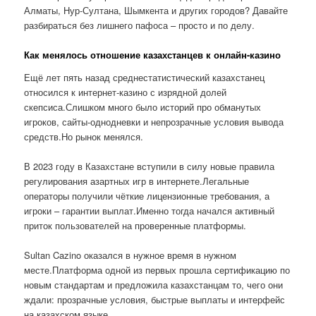
Алматы, Нур-Султана, Шымкента и других городов? Давайте
разбираться без лишнего пафоса – просто и по делу.
Как менялось отношение казахстанцев к онлайн-казино
Ещё лет пять назад среднестатистический казахстанец
относился к интернет-казино с изрядной долей
скепсиса.Слишком много было историй про обманутых
игроков, сайты-однодневки и непрозрачные условия вывода
средств.Но рынок менялся.
В 2023 году в Казахстане вступили в силу новые правила
регулирования азартных игр в интернете.Легальные
операторы получили чёткие лицензионные требования, а
игроки – гарантии выплат.Именно тогда начался активный
приток пользователей на проверенные платформы.
Sultan Cazino оказался в нужное время в нужном
месте.Платформа одной из первых прошла сертификацию по
новым стандартам и предложила казахстанцам то, чего они
ждали: прозрачные условия, быстрые выплаты и интерфейс
на казахском языке.