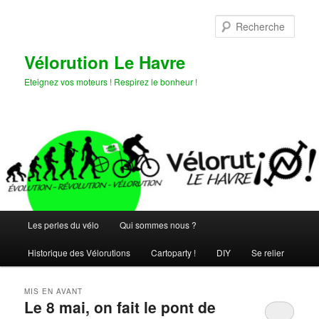
Aller
Aller
au
au
Rech
contenu
contenu
principal
secondaire
Vélorution Le Havre
Eteignez vos moteurs ! Respirez le bonheur !
Menu
Les perles du vélo
Qui sommes nous ?
principal
Historique des Vélorutions
Cartoparty !
DIY
Se relier
MIS EN AVANT
Le 8 mai, on fait le pont de