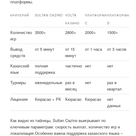
платформы.
КРИТЕРИЙ
SULTAN CAZINO
VOLTA
ПЛАТФОРМА
ПЛАТФОРМА
КАЗИНО
C
D
Количество
3500+
2800+
2000+
1500+
игр
Вывод
от 5 минут
от 15
от 1 часа
от 3 часов
средств
минут
Казахский
полная
частично
нет
нет
язык
поддержка
Турниры
еженедельные
раз в
нет
раз в
месяц
квартал
Лицензия
Кюрасао + РК
Кюрасао
Кюрасао
нет
данных
Как видно из таблицы, Sultan Cazino выигрывает по
ключевым параметрам: скорость выплат, количество игр и
локализация.Особенно важна поддержка казахского языка –