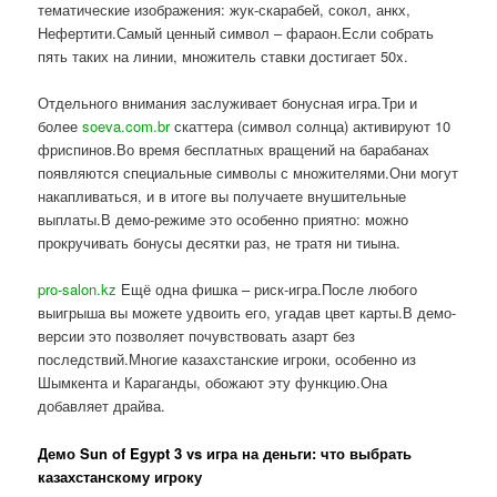
тематические изображения: жук-скарабей, сокол, анкх,
Нефертити.Самый ценный символ – фараон.Если собрать
пять таких на линии, множитель ставки достигает 50x.
Отдельного внимания заслуживает бонусная игра.Три и
более
soeva.com.br
скаттера (символ солнца) активируют 10
фриспинов.Во время бесплатных вращений на барабанах
появляются специальные символы с множителями.Они могут
накапливаться, и в итоге вы получаете внушительные
выплаты.В демо-режиме это особенно приятно: можно
прокручивать бонусы десятки раз, не тратя ни тиына.
pro-salon.kz
Ещё одна фишка – риск-игра.После любого
выигрыша вы можете удвоить его, угадав цвет карты.В демо-
версии это позволяет почувствовать азарт без
последствий.Многие казахстанские игроки, особенно из
Шымкента и Караганды, обожают эту функцию.Она
добавляет драйва.
Демо Sun of Egypt 3 vs игра на деньги: что выбрать
казахстанскому игроку