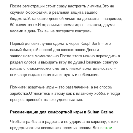
После регистрации стоит сразу настроить лимиты.Это не
скучная бюрократия, а реальная защита вашего
бюджета.Установите дневной лимит на депозиты – например,
50 тысяч тенге.И ограничьте время игры – скажем, двумя
часами в день.Так вы не потеряете контроль.
Первый депозит лучше сделать через Kaspi Bank – это
самый быстрый способ для казахстанцев.Деньги
зачисляются моментально.После этого можно переходить в
раздел слотов и выбирать игру по душе.Новичкам советую
начать с классических слотов с низкой волатильностью –
они чаще выдают выигрыши, пусть и небольшие.
Помните: азартные игры – это развлечение, а не способ
заработка.Относитесь к этому как к платному хобби, и тогда
процесс принесёт только удовольствие.
Рекомендации для комфортной игры в Sultan Cazino
Чтобы игра была в радость и не ударила по карману, стоит
придерживаться нескольких простых правил.Вот
в этом