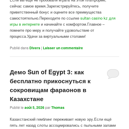
сейчас самое время.Зарегистрируйтесь, получите
приветственный бонус и оцените все преимущества
самостоятельно.Переходите по ссылке
sultan casino kz для
игры в интернете
и начинайте с комфортом.Главное –
помните про меру и получайте удовольствие от
процесса.Удачи за виртуальными столами!
Publié dans
Divers
|
Laisser un commentaire
Демо Sun of Egypt 3: как
бесплатно прикоснуться к
сокровищам фараонов в
Казахстане
Publié le
août 5, 2026
par
Thomas
Казахстанский гемблинг переживает новую эру.Если ещё
пять лет назад слоты ассоциировались с пыльными залами