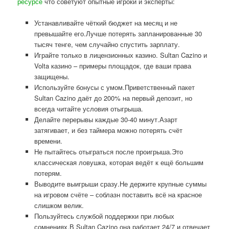
ресурсе
что советуют опытные игроки и эксперты:
Устанавливайте чёткий бюджет на месяц и не
превышайте его.Лучше потерять запланированные 30
тысяч тенге, чем случайно спустить зарплату.
Играйте только в лицензионных казино. Sultan Cazino и
Volta казино – примеры площадок, где ваши права
защищены.
Используйте бонусы с умом.Приветственный пакет
Sultan Cazino даёт до 200% на первый депозит, но
всегда читайте условия отыгрыша.
Делайте перерывы каждые 30-40 минут.Азарт
затягивает, и без таймера можно потерять счёт
времени.
Не пытайтесь отыграться после проигрыша.Это
классическая ловушка, которая ведёт к ещё большим
потерям.
Выводите выигрыши сразу.Не держите крупные суммы
на игровом счёте – соблазн поставить всё на красное
слишком велик.
Пользуйтесь службой поддержки при любых
сомнениях.В Sultan Cazino она работает 24/7 и отвечает