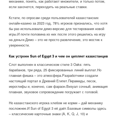
механике, понять, как работают множители, и только потом,
если захочется, переходить на реальные ставки.
Кстати, по опросам среди пользователей казахстанских
онлайн-казино за 2023 год, 78% игроков признались, что хотя
бы раз использовали демо-версию для тестирования новой
игры.И почти половина из них после этого решились на игру
на деньги.Демо – это не просто развлечение, это мостик к
уверенности.
Как устроен Sun of Egypt 3 и чем он цепляет казахстанцев
Слот выполнен в классическом стиле 3 Oaks: пять
барабанов, три ряда, 25 фиксированных линий выплат.Но
главная фишка – это атмосфера.Разработчики создали
настоящий портал в Древний Египет.Пирамиды, песок,
иероглифы и, конечно, сам фараон.Визуал сочный, анимация
плавная, звуковое сопровождение погружает с головой.
Но казахстанского игрока хлебом не корми – дай механику
посложнее.И Sun of Egypt 3 её даёт.Базовые символы здесь
– классические карточные знаки (A, K, Q, J, 10) и