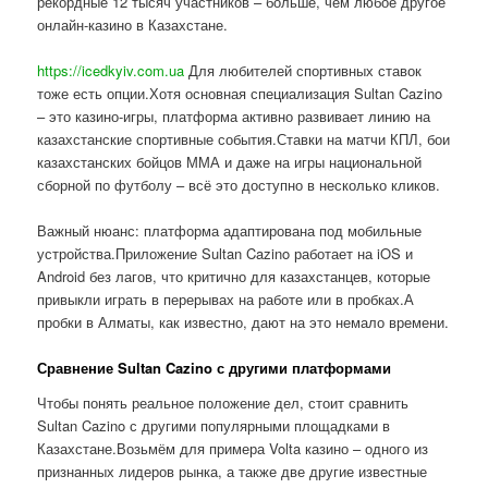
рекордные 12 тысяч участников – больше, чем любое другое
онлайн-казино в Казахстане.
https://icedkyiv.com.ua
Для любителей спортивных ставок
тоже есть опции.Хотя основная специализация Sultan Cazino
– это казино-игры, платформа активно развивает линию на
казахстанские спортивные события.Ставки на матчи КПЛ, бои
казахстанских бойцов ММА и даже на игры национальной
сборной по футболу – всё это доступно в несколько кликов.
Важный нюанс: платформа адаптирована под мобильные
устройства.Приложение Sultan Cazino работает на iOS и
Android без лагов, что критично для казахстанцев, которые
привыкли играть в перерывах на работе или в пробках.А
пробки в Алматы, как известно, дают на это немало времени.
Сравнение Sultan Cazino с другими платформами
Чтобы понять реальное положение дел, стоит сравнить
Sultan Cazino с другими популярными площадками в
Казахстане.Возьмём для примера Volta казино – одного из
признанных лидеров рынка, а также две другие известные