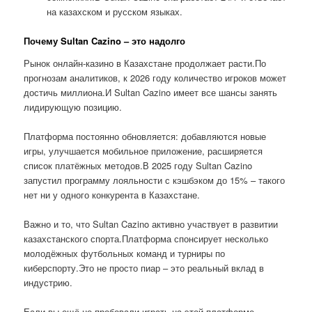
на казахском и русском языках.
Почему Sultan Cazino – это надолго
Рынок онлайн-казино в Казахстане продолжает расти.По
прогнозам аналитиков, к 2026 году количество игроков может
достичь миллиона.И Sultan Cazino имеет все шансы занять
лидирующую позицию.
Платформа постоянно обновляется: добавляются новые
игры, улучшается мобильное приложение, расширяется
список платёжных методов.В 2025 году Sultan Cazino
запустил программу лояльности с кэшбэком до 15% – такого
нет ни у одного конкурента в Казахстане.
Важно и то, что Sultan Cazino активно участвует в развитии
казахстанского спорта.Платформа спонсирует несколько
молодёжных футбольных команд и турниры по
киберспорту.Это не просто пиар – это реальный вклад в
индустрию.
Если вы ещё не пробовали играть на этой платформе,