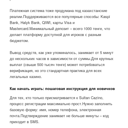
Платежная система тоже продумана под казахстанские
реалии.Поддерживаются все популярные способы: Kaspi
Bank, Halyk Bank, QIWI, карты Visa и
Mastercard.Минимальный депозит – всего 1000 тенге, что
делает платформу доступной для игроков с разным
бюджетом.
Вывод средств, как уже упоминалось, занимает от 5 минут
до нескольких часов в зависимости от суммы.Для крупных
выплат (свыше 500 тысяч тенге) может потребоваться
верификация, но это стандартная практика для всех
легальных казино.
Как начать играть: пошаговая инструкция для новичков
Для тех, кто только присматривается к Sultan Cazino,
процесс регистрации максимально прост.Нужно заполнить
базовую форму: имя, номер телефона, электронная
почта.Подтверждение занимает не больше минуты – код
приходит в SMS.