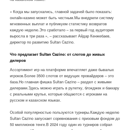
« Когда мы запускались, главной задачей было показать:
онлайн-казино может быть честным.Мы внедрили систему
мгновенных выплат и публикуем статистику возвратов
каждую неделю.Это сработало – за первый год аудитория
выросла в три раза », – рассказывает Айдар Кенжебаев,
директор по развитию Sultan Cazino.
Что предлагает Sultan Cazino: от слотов до живых
дилеров
Ассортимент игр на платформе впечатляет даже бывалых
игроков.Более 3500 слотов от ведущих провайдеров – это
база.Но главная фишка Sultan Cazino – раздел с живыми
дилерами.Здесь можно играть в рулетку, блэкджек и баккару
с реальными крупье, которые общаются с игроками на
русском и казахском языках.
Особой популярностью пользуются турниры.Каждую неделю
Sultan Cazino запускает соревнования с призовым фондом до
50 миллионов тенге.В 2024 году один из турниров собрал