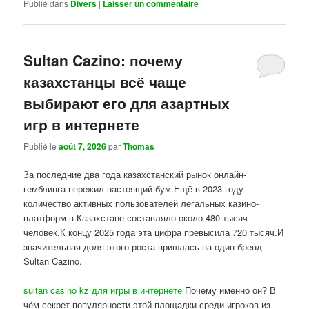
Publié dans
Divers
|
Laisser un commentaire
Sultan Cazino: почему
казахстанцы всё чаще
выбирают его для азартных
игр в интернете
Publié le
août 7, 2026
par
Thomas
За последние два года казахстанский рынок онлайн-
гемблинга пережил настоящий бум.Ещё в 2023 году
количество активных пользователей легальных казино-
платформ в Казахстане составляло около 480 тысяч
человек.К концу 2025 года эта цифра превысила 720 тысяч.И
значительная доля этого роста пришлась на один бренд –
Sultan Cazino.
sultan casino kz для игры в интернете
Почему именно он? В
чём секрет популярности этой площадки среди игроков из