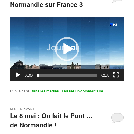
Normandie sur France 3
Publié le
mai 11, 2026
par
Steph
Lecteur
vidéo
00:00
02:35
Publié dans
Dans les médias
|
Laisser un commentaire
MIS EN AVANT
Le 8 mai : On fait le Pont …
de Normandie !