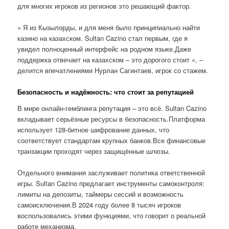
для многих игроков из регионов это решающий фактор.
« Я из Кызылорды, и для меня было принципиально найти
казино на казахском. Sultan Cazino стал первым, где я
увидел полноценный интерфейс на родном языке.Даже
поддержка отвечает на казахском – это дорогого стоит », –
делится впечатлениями Нурлан Сагинтаев, игрок со стажем.
Безопасность и надёжность: что стоит за репутацией
В мире онлайн-гемблинга репутация – это всё. Sultan Cazino
вкладывает серьёзные ресурсы в безопасность.Платформа
использует 128-битное шифрование данных, что
соответствует стандартам крупных банков.Все финансовые
транзакции проходят через защищённые шлюзы.
Отдельного внимания заслуживает политика ответственной
игры. Sultan Cazino предлагает инструменты самоконтроля:
лимиты на депозиты, таймеры сессий и возможность
самоисключения.В 2024 году более 8 тысяч игроков
воспользовались этими функциями, что говорит о реальной
работе механизма.