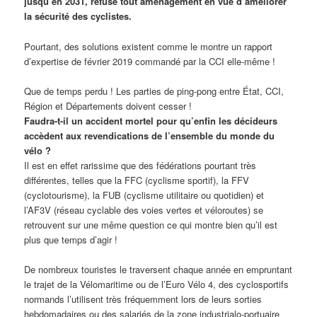
jusqu’en 2031, refuse tout aménagement en vue d’améliorer
la sécurité des cyclistes.
Pourtant, des solutions existent comme le montre un rapport
d’expertise de février 2019 commandé par la CCI elle-même !
Que de temps perdu ! Les parties de ping-pong entre État, CCI,
Région et Départements doivent cesser !
Faudra-t-il un accident mortel pour qu’enfin les décideurs
accèdent aux revendications de l’ensemble du monde du
vélo ?
Il est en effet rarissime que des fédérations pourtant très
différentes, telles que la FFC (cyclisme sportif), la FFV
(cyclotourisme), la FUB (cyclisme utilitaire ou quotidien) et
l’AF3V (réseau cyclable des voies vertes et véloroutes) se
retrouvent sur une même question ce qui montre bien qu’il est
plus que temps d’agir !
De nombreux touristes le traversent chaque année en empruntant
le trajet de la Vélomaritime ou de l’Euro Vélo 4, des cyclosportifs
normands l’utilisent très fréquemment lors de leurs sorties
hebdomadaires ou des salariés de la zone industrialo-portuaire