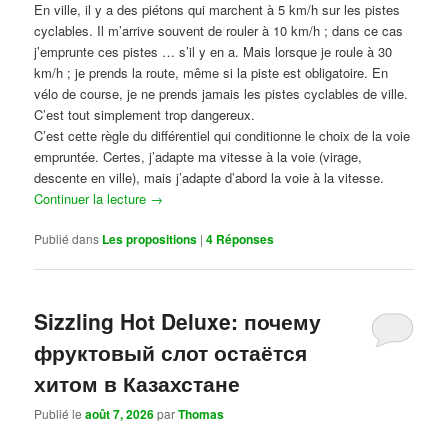
En ville, il y a des piétons qui marchent à 5 km/h sur les pistes
cyclables. Il m’arrive souvent de rouler à 10 km/h ; dans ce cas
j’emprunte ces pistes … s’il y en a. Mais lorsque je roule à 30
km/h ; je prends la route, même si la piste est obligatoire. En
vélo de course, je ne prends jamais les pistes cyclables de ville.
C’est tout simplement trop dangereux.
C’est cette règle du différentiel qui conditionne le choix de la voie
empruntée. Certes, j’adapte ma vitesse à la voie (virage,
descente en ville), mais j’adapte d’abord la voie à la vitesse.
Continuer la lecture
→
Publié dans
Les propositions
|
4
Réponses
Sizzling Hot Deluxe: почему
фруктовый слот остаётся
хитом в Казахстане
Publié le
août 7, 2026
par
Thomas