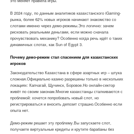
это меняет правила игры.
В 2024 году, по данным аналитиков казахстанского iGaming-
рынка, более 62% новых игроков начинают знакомство со
слотами именно через демо-режимы.Это логично: зачем
рисковать реальными деньгами, если можно сначала
прочувствовать механику? Особенно когда речь идёт о таких
динамичных слотах, как Sun of Egypt 3.
Почему демо-режим стал спасением для казахстанских
игроков
Законодательство Казахстана в сфере азартных игр – штука
сложная.Официально казино разрешены только в нескольких
локациях: Капчагай, Щучинск, Боровое.Но онлайн-сектор
живёт по своим законам.Многие казахстанцы сталкиваются с
проблемой: хочется попробовать новый слот, но
регистрироваться и вносить депозит страшно.Особенно если
опыта нет.
Демо-режим решает эту проблему.Вы запускаете слот,
получаете виртуальные кредиты и крутите барабаны без