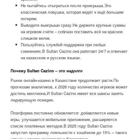
Не пытайтесь отыграться после проигрыша.Это
классическая ловушка, которая ведёт к ещё большим
потерям.
Выводите выигрыши сразу.Не держите крупные суммы
на игровом счёте – соблазн поставить всё на красное
слишком велик.
Пользуйтесь службой поддержки при любых
сомнениях.В Sultan Cazino она работает 24/7 и отвечает
на казахском и русском языках.
Почему Sultan Cazino – это надолго
Рынок онлайн-казино в Казахстане продолжает расти.По
прогнозам аналитиков, к 2026 году количество игроков может
достичь миллиона.И Sultan Cazino имеет все шансы занять
лидирующую позицию.
Платформа постоянно обновляется: добавляются новые
игры, улучшается мобильное приложение, расширяется
список платёжных методов.В 2025 году Sultan Cazino
запустил программу лояльности с кэшбэком до 15% – такого
нет ни у одного конкурента в Казахстане.