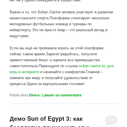
Важно и то, что Sultan Cazino активно участвует в развитии
казахстанского спорта.Платформа спонсирует несколько
молодёжных футбольных команд и турниры по
киберспорту.Это не просто пиар – это реальный вклад в
индустрию.
Если вы ещё не пробовали играть на этой платформе,
сейчас самое время.Зарегистрируйтесь, получите
приветственный бонус и оцените все преимущества
самостоятельно.Переходите по ссылке
sultan casino kz для
игры в интернете
и начинайте с комфортом.Главное –
помните про меру и получайте удовольствие от
процесса.Удачи за виртуальными столами!
Publié dans
Divers
|
Laisser un commentaire
Демо Sun of Egypt 3: как
бесплатно прикоснуться к