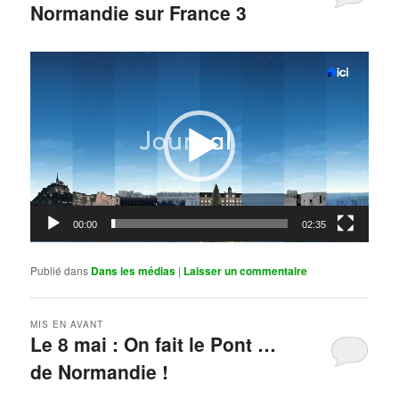
Normandie sur France 3
Publié le
mai 11, 2026
par
Steph
Lecteur
vidéo
00:00
02:35
Publié dans
Dans les médias
|
Laisser un commentaire
MIS EN AVANT
Le 8 mai : On fait le Pont …
de Normandie !