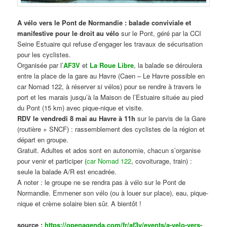
A vélo vers le Pont de Normandie : balade conviviale et
manifestive
pour le droit au vélo
sur le Pont, géré par la CCI
Seine Estuaire qui refuse d’engager les travaux de sécurisation
pour les cyclistes.
Organisée par l’
AF3V
et
La Roue Libre
, la balade se déroulera
entre la place de la gare au Havre (Caen – Le Havre possible en
car Nomad 122, à réserver si vélos) pour se rendre à travers le
port et les marais jusqu’à la Maison de l’Estuaire située au pied
du Pont (15 km) avec pique-nique et visite.
RDV le vendredi 8 mai au Havre à 11h
sur le parvis de la Gare
(routière + SNCF) : rassemblement des cyclistes de la région et
départ en groupe.
Gratuit. Adultes et ados sont en autonomie, chacun s’organise
pour venir et participer (
car Nomad 122
, covoiturage, train) :
seule la balade A/R est encadrée.
A noter : le groupe ne se rendra pas à vélo sur le Pont de
Normandie. Emmener son vélo (ou à louer sur place), eau, pique-
nique et crème solaire bien sûr. A bientôt !
source :
https://openagenda.com/fr/af3v/events/a-velo-vers-