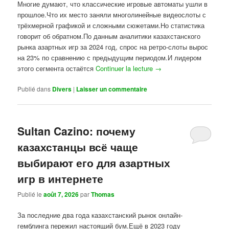
Многие думают, что классические игровые автоматы ушли в
прошлое.Что их место заняли многолинейные видеослоты с
трёхмерной графикой и сложными сюжетами.Но статистика
говорит об обратном.По данным аналитики казахстанского
рынка азартных игр за 2024 год, спрос на ретро-слоты вырос
на 23% по сравнению с предыдущим периодом.И лидером
этого сегмента остаётся
Continuer la lecture
→
Publié dans
Divers
|
Laisser un commentaire
Sultan Cazino: почему
казахстанцы всё чаще
выбирают его для азартных
игр в интернете
Publié le
août 7, 2026
par
Thomas
За последние два года казахстанский рынок онлайн-
гемблинга пережил настоящий бум.Ещё в 2023 году