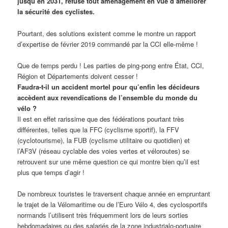
jusqu’en 2031, refuse tout aménagement en vue d’améliorer
la sécurité des cyclistes.
Pourtant, des solutions existent comme le montre un rapport
d’expertise de février 2019 commandé par la CCI elle-même !
Que de temps perdu ! Les parties de ping-pong entre État, CCI,
Région et Départements doivent cesser !
Faudra-t-il un accident mortel pour qu’enfin les décideurs
accèdent aux revendications de l’ensemble du monde du
vélo ?
Il est en effet rarissime que des fédérations pourtant très
différentes, telles que la FFC (cyclisme sportif), la FFV
(cyclotourisme), la FUB (cyclisme utilitaire ou quotidien) et
l’AF3V (réseau cyclable des voies vertes et véloroutes) se
retrouvent sur une même question ce qui montre bien qu’il est
plus que temps d’agir !
De nombreux touristes le traversent chaque année en empruntant
le trajet de la Vélomaritime ou de l’Euro Vélo 4, des cyclosportifs
normands l’utilisent très fréquemment lors de leurs sorties
hebdomadaires ou des salariés de la zone industrialo-portuaire