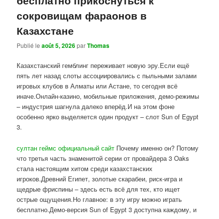
сокровищам фараонов в
Казахстане
Publié le
août 5, 2026
par
Thomas
Казахстанский гемблинг переживает новую эру.Если ещё
пять лет назад слоты ассоциировались с пыльными залами
игровых клубов в Алматы или Астане, то сегодня всё
иначе.Онлайн-казино, мобильные приложения, демо-режимы
– индустрия шагнула далеко вперёд.И на этом фоне
особенно ярко выделяется один продукт – слот Sun of Egypt
3.
султан геймс официальный сайт
Почему именно он? Потому
что третья часть знаменитой серии от провайдера 3 Oaks
стала настоящим хитом среди казахстанских
игроков.Древний Египет, золотые скарабеи, риск-игра и
щедрые фриспины – здесь есть всё для тех, кто ищет
острые ощущения.Но главное: в эту игру можно играть
бесплатно.Демо-версия Sun of Egypt 3 доступна каждому, и