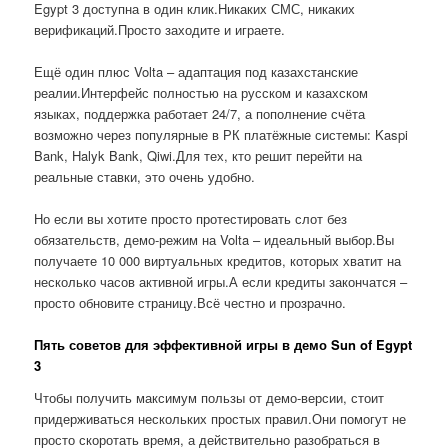
Egypt 3 доступна в один клик.Никаких СМС, никаких
верификаций.Просто заходите и играете.
Ещё один плюс Volta – адаптация под казахстанские
реалии.Интерфейс полностью на русском и казахском
языках, поддержка работает 24/7, а пополнение счёта
возможно через популярные в РК платёжные системы: Kaspi
Bank, Halyk Bank, Qiwi.Для тех, кто решит перейти на
реальные ставки, это очень удобно.
Но если вы хотите просто протестировать слот без
обязательств, демо-режим на Volta – идеальный выбор.Вы
получаете 10 000 виртуальных кредитов, которых хватит на
несколько часов активной игры.А если кредиты закончатся –
просто обновите страницу.Всё честно и прозрачно.
Пять советов для эффективной игры в демо Sun of Egypt
3
Чтобы получить максимум пользы от демо-версии, стоит
придерживаться нескольких простых правил.Они помогут не
просто скоротать время, а действительно разобраться в