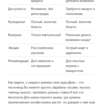
кредиты
депозита возможна
Доступность
Мгновенно, без
Требуется аккаунт и
регистрации
пополнение
Функционал
Полный, включая
Полный, включая
бонусы
бонусы
Выигрыш
Только виртуальный
Реальные деньги,
возможен кэшаут
Эмоции
Расслабленное
Острый азарт и
изучение
адреналин
Рекомендация
Для новичков и
Для опытных
тестирования
игроков с
банкроллом
Как видите, у каждого режима своя аура.Демо – это
песочница.Вы можете крутить барабаны часами, изучать
таблицу выплат, пробовать разные ставки.И всё это
бесплатно.Для казахстанского рынка, где уровень
проникновения онлайн-казино растёт, но доверие к ним ещё