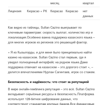
месяц
квартал
Лицензия
Кюрасао + РК
Кюрасао
Кюрасао
нет
данных
Как видно из таблицы, Sultan Cazino выигрывает по
ключевым параметрам: скорость выплат, количество игр и
локализация.Особенно важна поддержка казахского языка –
для многих игроков из регионов это решающий фактор.
« Я из Кызылорды, и для меня было принципиально найти
казино на казахском. Sultan Cazino стал первым, где я
увидел полноценный интерфейс на родном языке.Даже
поддержка отвечает на казахском – это дорогого стоит », –
делится впечатлениями Нурлан Сагинтаев, игрок со стажем.
Безопасность и надёжность: что стоит за репутацией
В мире онлайн-гемблинга репутация – это всё. Sultan Cazino
вкладывает серьёзные ресурсы в безопасность.Платформа
использует 128-битное шифрование данных, что
соответствует стандартам крупных банков.Все финансовые