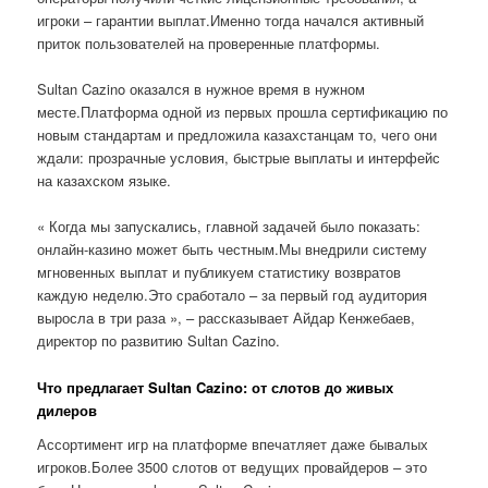
игроки – гарантии выплат.Именно тогда начался активный
приток пользователей на проверенные платформы.
Sultan Cazino оказался в нужное время в нужном
месте.Платформа одной из первых прошла сертификацию по
новым стандартам и предложила казахстанцам то, чего они
ждали: прозрачные условия, быстрые выплаты и интерфейс
на казахском языке.
« Когда мы запускались, главной задачей было показать:
онлайн-казино может быть честным.Мы внедрили систему
мгновенных выплат и публикуем статистику возвратов
каждую неделю.Это сработало – за первый год аудитория
выросла в три раза », – рассказывает Айдар Кенжебаев,
директор по развитию Sultan Cazino.
Что предлагает Sultan Cazino: от слотов до живых
дилеров
Ассортимент игр на платформе впечатляет даже бывалых
игроков.Более 3500 слотов от ведущих провайдеров – это