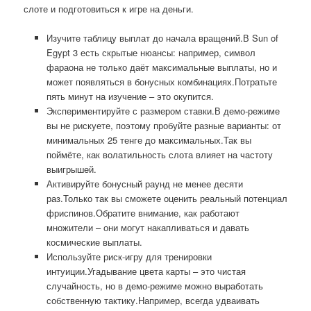
слоте и подготовиться к игре на деньги.
Изучите таблицу выплат до начала вращений.В Sun of
Egypt 3 есть скрытые нюансы: например, символ
фараона не только даёт максимальные выплаты, но и
может появляться в бонусных комбинациях.Потратьте
пять минут на изучение – это окупится.
Экспериментируйте с размером ставки.В демо-режиме
вы не рискуете, поэтому пробуйте разные варианты: от
минимальных 25 тенге до максимальных.Так вы
поймёте, как волатильность слота влияет на частоту
выигрышей.
Активируйте бонусный раунд не менее десяти
раз.Только так вы сможете оценить реальный потенциал
фриспинов.Обратите внимание, как работают
множители – они могут накапливаться и давать
космические выплаты.
Используйте риск-игру для тренировки
интуиции.Угадывание цвета карты – это чистая
случайность, но в демо-режиме можно выработать
собственную тактику.Например, всегда удваивать