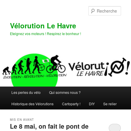
Aller
Aller
au
au
Rech
contenu
contenu
principal
secondaire
Vélorution Le Havre
Eteignez vos moteurs ! Respirez le bonheur !
Menu
Les perles du vélo
Qui sommes nous ?
principal
Historique des Vélorutions
Cartoparty !
DIY
Se relier
MIS EN AVANT
Le 8 mai, on fait le pont de