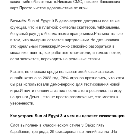
каких-либо обязательств.Никаких СМС, никаких банковских
карт.Просто чистое удовольствие от игры.
Возьмём Sun of Egypt 3.В демо-версии доступны все те же
функции, что и в платной: символы скаттеров, wild-замены,
бонусный раунд с бесплатными вращениями.Разница только
в том, что выигрыш остаётся виртуальным.Но для новичка
это идеальный тренажёр.Можно спокойно разобраться в
механике, понять, как работают множители, и только потом,
если захочется, переходить на реальные ставки.
Кстати, по опросам среди пользователей казахстанских
онлайн-казино за 2023 год, 78% игроков признались, что хотя
бы раз использовали демо-версию для тестирования новой
игры.И почти половина из них после этого решились на игру
на деньги.Демо – это не просто развлечение, это мостик к
уверенности.
Как устроен Sun of Egypt 3 и чем он цепляет казахстанцев
Слот выполнен в классическом стиле 3 Oaks: пять
барабанов, три ряда, 25 фиксированных линий выплат.Но