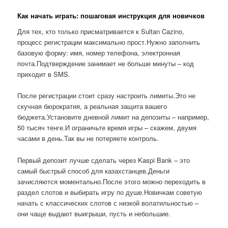
Как начать играть: пошаговая инструкция для новичков
Для тех, кто только присматривается к Sultan Cazino,
процесс регистрации максимально прост.Нужно заполнить
базовую форму: имя, номер телефона, электронная
почта.Подтверждение занимает не больше минуты – код
приходит в SMS.
После регистрации стоит сразу настроить лимиты.Это не
скучная бюрократия, а реальная защита вашего
бюджета.Установите дневной лимит на депозиты – например,
50 тысяч тенге.И ограничьте время игры – скажем, двумя
часами в день.Так вы не потеряете контроль.
Первый депозит лучше сделать через Kaspi Bank – это
самый быстрый способ для казахстанцев.Деньги
зачисляются моментально.После этого можно переходить в
раздел слотов и выбирать игру по душе.Новичкам советую
начать с классических слотов с низкой волатильностью –
они чаще выдают выигрыши, пусть и небольшие.