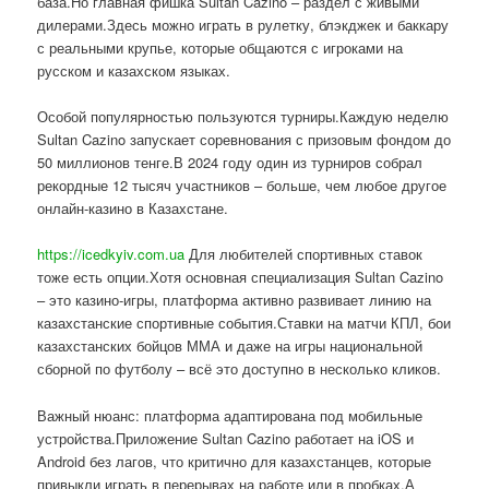
база.Но главная фишка Sultan Cazino – раздел с живыми
дилерами.Здесь можно играть в рулетку, блэкджек и баккару
с реальными крупье, которые общаются с игроками на
русском и казахском языках.
Особой популярностью пользуются турниры.Каждую неделю
Sultan Cazino запускает соревнования с призовым фондом до
50 миллионов тенге.В 2024 году один из турниров собрал
рекордные 12 тысяч участников – больше, чем любое другое
онлайн-казино в Казахстане.
https://icedkyiv.com.ua
Для любителей спортивных ставок
тоже есть опции.Хотя основная специализация Sultan Cazino
– это казино-игры, платформа активно развивает линию на
казахстанские спортивные события.Ставки на матчи КПЛ, бои
казахстанских бойцов ММА и даже на игры национальной
сборной по футболу – всё это доступно в несколько кликов.
Важный нюанс: платформа адаптирована под мобильные
устройства.Приложение Sultan Cazino работает на iOS и
Android без лагов, что критично для казахстанцев, которые
привыкли играть в перерывах на работе или в пробках.А