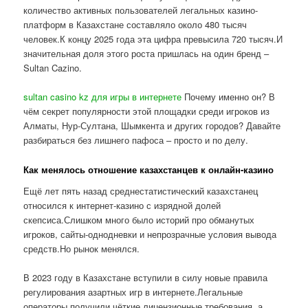
количество активных пользователей легальных казино-
платформ в Казахстане составляло около 480 тысяч
человек.К концу 2025 года эта цифра превысила 720 тысяч.И
значительная доля этого роста пришлась на один бренд –
Sultan Cazino.
sultan casino kz для игры в интернете
Почему именно он? В
чём секрет популярности этой площадки среди игроков из
Алматы, Нур-Султана, Шымкента и других городов? Давайте
разбираться без лишнего пафоса – просто и по делу.
Как менялось отношение казахстанцев к онлайн-казино
Ещё лет пять назад среднестатистический казахстанец
относился к интернет-казино с изрядной долей
скепсиса.Слишком много было историй про обманутых
игроков, сайты-однодневки и непрозрачные условия вывода
средств.Но рынок менялся.
В 2023 году в Казахстане вступили в силу новые правила
регулирования азартных игр в интернете.Легальные
операторы получили чёткие лицензионные требования, а