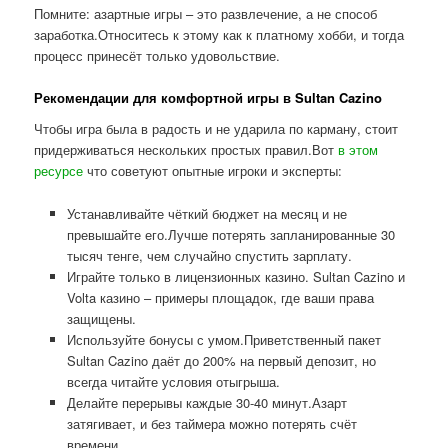
Помните: азартные игры – это развлечение, а не способ
заработка.Относитесь к этому как к платному хобби, и тогда
процесс принесёт только удовольствие.
Рекомендации для комфортной игры в Sultan Cazino
Чтобы игра была в радость и не ударила по карману, стоит
придерживаться нескольких простых правил.Вот
в этом
ресурсе
что советуют опытные игроки и эксперты:
Устанавливайте чёткий бюджет на месяц и не
превышайте его.Лучше потерять запланированные 30
тысяч тенге, чем случайно спустить зарплату.
Играйте только в лицензионных казино. Sultan Cazino и
Volta казино – примеры площадок, где ваши права
защищены.
Используйте бонусы с умом.Приветственный пакет
Sultan Cazino даёт до 200% на первый депозит, но
всегда читайте условия отыгрыша.
Делайте перерывы каждые 30-40 минут.Азарт
затягивает, и без таймера можно потерять счёт
времени.