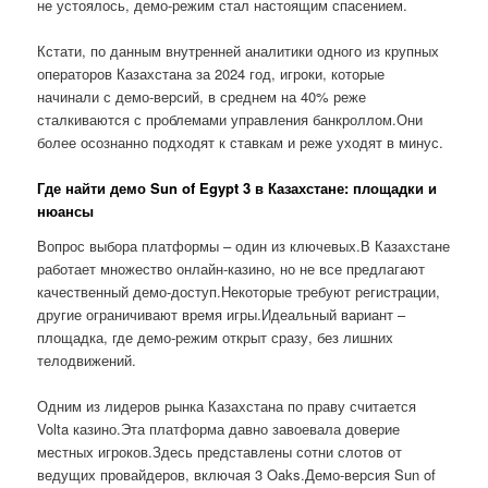
не устоялось, демо-режим стал настоящим спасением.
Кстати, по данным внутренней аналитики одного из крупных
операторов Казахстана за 2024 год, игроки, которые
начинали с демо-версий, в среднем на 40% реже
сталкиваются с проблемами управления банкроллом.Они
более осознанно подходят к ставкам и реже уходят в минус.
Где найти демо Sun of Egypt 3 в Казахстане: площадки и
нюансы
Вопрос выбора платформы – один из ключевых.В Казахстане
работает множество онлайн-казино, но не все предлагают
качественный демо-доступ.Некоторые требуют регистрации,
другие ограничивают время игры.Идеальный вариант –
площадка, где демо-режим открыт сразу, без лишних
телодвижений.
Одним из лидеров рынка Казахстана по праву считается
Volta казино.Эта платформа давно завоевала доверие
местных игроков.Здесь представлены сотни слотов от
ведущих провайдеров, включая 3 Oaks.Демо-версия Sun of