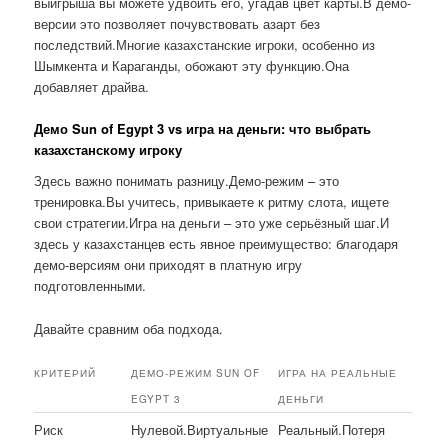
выигрыша вы можете удвоить его, угадав цвет карты.В демо-
версии это позволяет почувствовать азарт без
последствий.Многие казахстанские игроки, особенно из
Шымкента и Караганды, обожают эту функцию.Она
добавляет драйва.
Демо Sun of Egypt 3 vs игра на деньги: что выбрать
казахстанскому игроку
Здесь важно понимать разницу.Демо-режим – это
тренировка.Вы учитесь, привыкаете к ритму слота, ищете
свои стратегии.Игра на деньги – это уже серьёзный шаг.И
здесь у казахстанцев есть явное преимущество: благодаря
демо-версиям они приходят в платную игру
подготовленными.
Давайте сравним оба подхода.
КРИТЕРИЙ
ДЕМО-РЕЖИМ SUN OF
ИГРА НА РЕАЛЬНЫЕ
EGYPT 3
ДЕНЬГИ
Риск
Нулевой.Виртуальные
Реальный.Потеря