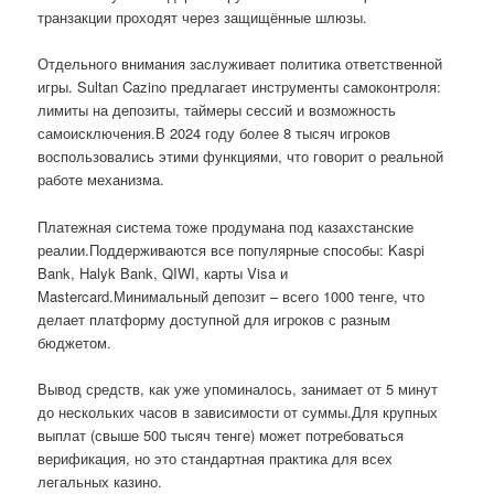
транзакции проходят через защищённые шлюзы.
Отдельного внимания заслуживает политика ответственной
игры. Sultan Cazino предлагает инструменты самоконтроля:
лимиты на депозиты, таймеры сессий и возможность
самоисключения.В 2024 году более 8 тысяч игроков
воспользовались этими функциями, что говорит о реальной
работе механизма.
Платежная система тоже продумана под казахстанские
реалии.Поддерживаются все популярные способы: Kaspi
Bank, Halyk Bank, QIWI, карты Visa и
Mastercard.Минимальный депозит – всего 1000 тенге, что
делает платформу доступной для игроков с разным
бюджетом.
Вывод средств, как уже упоминалось, занимает от 5 минут
до нескольких часов в зависимости от суммы.Для крупных
выплат (свыше 500 тысяч тенге) может потребоваться
верификация, но это стандартная практика для всех
легальных казино.