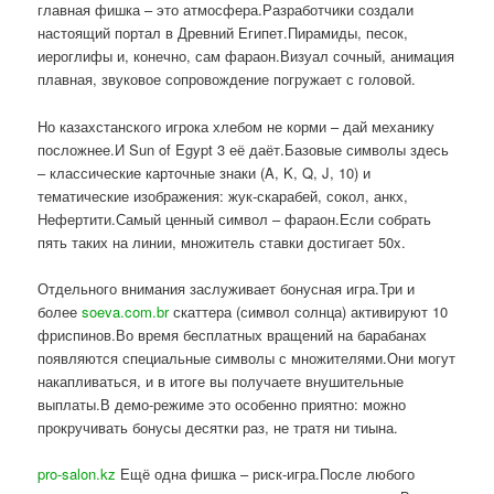
главная фишка – это атмосфера.Разработчики создали
настоящий портал в Древний Египет.Пирамиды, песок,
иероглифы и, конечно, сам фараон.Визуал сочный, анимация
плавная, звуковое сопровождение погружает с головой.
Но казахстанского игрока хлебом не корми – дай механику
посложнее.И Sun of Egypt 3 её даёт.Базовые символы здесь
– классические карточные знаки (A, K, Q, J, 10) и
тематические изображения: жук-скарабей, сокол, анкх,
Нефертити.Самый ценный символ – фараон.Если собрать
пять таких на линии, множитель ставки достигает 50x.
Отдельного внимания заслуживает бонусная игра.Три и
более
soeva.com.br
скаттера (символ солнца) активируют 10
фриспинов.Во время бесплатных вращений на барабанах
появляются специальные символы с множителями.Они могут
накапливаться, и в итоге вы получаете внушительные
выплаты.В демо-режиме это особенно приятно: можно
прокручивать бонусы десятки раз, не тратя ни тиына.
pro-salon.kz
Ещё одна фишка – риск-игра.После любого