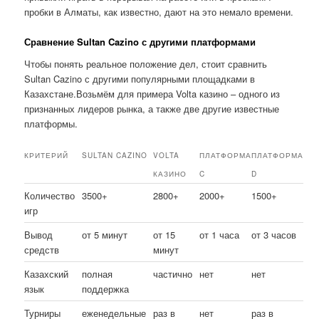
пробки в Алматы, как известно, дают на это немало времени.
Сравнение Sultan Cazino с другими платформами
Чтобы понять реальное положение дел, стоит сравнить
Sultan Cazino с другими популярными площадками в
Казахстане.Возьмём для примера Volta казино – одного из
признанных лидеров рынка, а также две другие известные
платформы.
КРИТЕРИЙ
SULTAN CAZINO
VOLTA
ПЛАТФОРМА
ПЛАТФОРМА
КАЗИНО
C
D
Количество
3500+
2800+
2000+
1500+
игр
Вывод
от 5 минут
от 15
от 1 часа
от 3 часов
средств
минут
Казахский
полная
частично
нет
нет
язык
поддержка
Турниры
еженедельные
раз в
нет
раз в