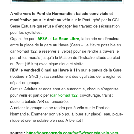
A vélo vers le Pont de Normandie : balade conviviale et
manifestive
pour le droit au vélo
sur le Pont, géré par la CCI
Seine Estuaire qui refuse d’engager les travaux de sécurisation
pour les cyclistes.
Organisée par l’
AF3V
et
La Roue Libre
, la balade se déroulera
entre la place de la gare au Havre (Caen – Le Havre possible en
car Nomad 122, à réserver si vélos) pour se rendre à travers le
port et les marais jusqu’à la Maison de l’Estuaire située au pied
du Pont (15 km) avec pique-nique et visite.
RDV le vendredi 8 mai au Havre à 11h
sur le parvis de la Gare
(routière + SNCF) : rassemblement des cyclistes de la région et
départ en groupe.
Gratuit. Adultes et ados sont en autonomie, chacun s’organise
pour venir et participer (
car Nomad 122
, covoiturage, train) :
seule la balade A/R est encadrée.
A noter : le groupe ne se rendra pas à vélo sur le Pont de
Normandie. Emmener son vélo (ou à louer sur place), eau, pique-
nique et crème solaire bien sûr. A bientôt !
source :
https://openagenda.com/fr/af3v/events/a-velo-vers-