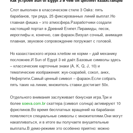
Как устроен Sun of Egypt 3 и чем он цепляет казахстанцев
Слот выполнен в классическом стиле 3 Oaks: пять
барабанов, три ряда, 25 фиксированных линий выплат.Но
главная фишка – это атмосфера.Разработчики создали
настоящий портал в Древний Египет.Пирамиды, песок,
иероглифы и, конечно, сам фараон.Визуал сочный, анимация
плавная, звуковое сопровождение погружает с головой.
Но казахстанского игрока хлебом не корми – дай механику
посложнее.И Sun of Egypt 3 её даёт.Базовые символы здесь
– классические карточные знаки (A, K, Q, J, 10) и
тематические изображения: жук-скарабей, сокол, анкх,
Нефертити.Самый ценный символ – фараон.Если собрать
пять таких на линии, множитель ставки достигает 50x.
Отдельного внимания заслуживает бонусная игра.Три и
более
soeva.com.br
скаттера (символ солнца) активируют 10
фриспинов.Во время бесплатных вращений на барабанах
появляются специальные символы с множителями.Они могут
накапливаться, и в итоге вы получаете внушительные
выплаты.В демо-режиме это особенно приятно: можно