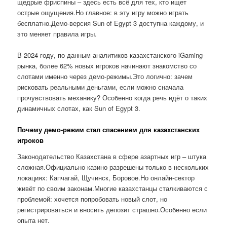
щедрые фриспины – здесь есть всё для тех, кто ищет
острые ощущения.Но главное: в эту игру можно играть
бесплатно.Демо-версия Sun of Egypt 3 доступна каждому, и
это меняет правила игры.
В 2024 году, по данным аналитиков казахстанского iGaming-
рынка, более 62% новых игроков начинают знакомство со
слотами именно через демо-режимы.Это логично: зачем
рисковать реальными деньгами, если можно сначала
прочувствовать механику? Особенно когда речь идёт о таких
динамичных слотах, как Sun of Egypt 3.
Почему демо-режим стал спасением для казахстанских
игроков
Законодательство Казахстана в сфере азартных игр – штука
сложная.Официально казино разрешены только в нескольких
локациях: Капчагай, Щучинск, Боровое.Но онлайн-сектор
живёт по своим законам.Многие казахстанцы сталкиваются с
проблемой: хочется попробовать новый слот, но
регистрироваться и вносить депозит страшно.Особенно если
опыта нет.