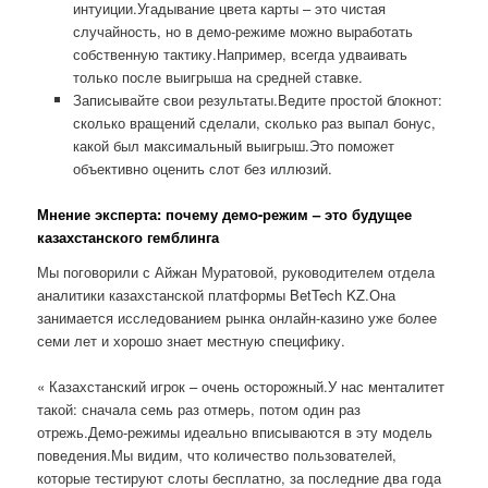
интуиции.Угадывание цвета карты – это чистая
случайность, но в демо-режиме можно выработать
собственную тактику.Например, всегда удваивать
только после выигрыша на средней ставке.
Записывайте свои результаты.Ведите простой блокнот:
сколько вращений сделали, сколько раз выпал бонус,
какой был максимальный выигрыш.Это поможет
объективно оценить слот без иллюзий.
Мнение эксперта: почему демо-режим – это будущее
казахстанского гемблинга
Мы поговорили с Айжан Муратовой, руководителем отдела
аналитики казахстанской платформы BetTech KZ.Она
занимается исследованием рынка онлайн-казино уже более
семи лет и хорошо знает местную специфику.
« Казахстанский игрок – очень осторожный.У нас менталитет
такой: сначала семь раз отмерь, потом один раз
отрежь.Демо-режимы идеально вписываются в эту модель
поведения.Мы видим, что количество пользователей,
которые тестируют слоты бесплатно, за последние два года