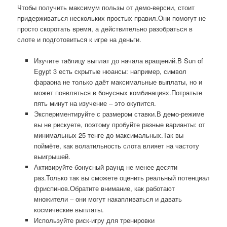
Чтобы получить максимум пользы от демо-версии, стоит
придерживаться нескольких простых правил.Они помогут не
просто скоротать время, а действительно разобраться в
слоте и подготовиться к игре на деньги.
Изучите таблицу выплат до начала вращений.В Sun of
Egypt 3 есть скрытые нюансы: например, символ
фараона не только даёт максимальные выплаты, но и
может появляться в бонусных комбинациях.Потратьте
пять минут на изучение – это окупится.
Экспериментируйте с размером ставки.В демо-режиме
вы не рискуете, поэтому пробуйте разные варианты: от
минимальных 25 тенге до максимальных.Так вы
поймёте, как волатильность слота влияет на частоту
выигрышей.
Активируйте бонусный раунд не менее десяти
раз.Только так вы сможете оценить реальный потенциал
фриспинов.Обратите внимание, как работают
множители – они могут накапливаться и давать
космические выплаты.
Используйте риск-игру для тренировки