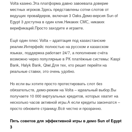
Volta казино.Эта платформа давно завоевала доверие
местных игроков.Здесь представлены сотни слотов от
ведущих провайдеров, включая 3 Oaks.Демо-версия Sun of
Egypt 3 доступна в один клик.Никаких СМС, никаких
верификаций.Просто заходите и играете.
Ещё один плюс Volta – адаптация под казахстанские
реалии.Интерфейс полностью на русском и казахском
языках, поддержка работает 24/7, а пополнение счёта
возможно через популярные в РК платёжные системы: Kaspi
Bank, Halyk Bank, Qiwi.Для тех, кто решит перейти на
реальные ставки, это очень удобно.
Но если вы хотите просто протестировать слот без
обязательств, демо-режим на Volta – идеальный выбор.Вы
получаете 10 000 виртуальных кредитов, которых хватит на
несколько часов активной игры.А если кредиты закончатся –
просто обновите страницу.Всё честно и прозрачно.
Пять советов для эффективной игры в демо Sun of Egypt
3