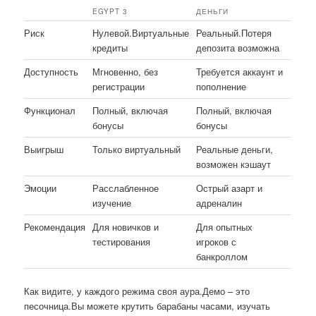
EGYPT 3
ДЕНЬГИ
Риск
Нулевой.Виртуальные
Реальный.Потеря
кредиты
депозита возможна
Доступность
Мгновенно, без
Требуется аккаунт и
регистрации
пополнение
Функционал
Полный, включая
Полный, включая
бонусы
бонусы
Выигрыш
Только виртуальный
Реальные деньги,
возможен кэшаут
Эмоции
Расслабленное
Острый азарт и
изучение
адреналин
Рекомендация
Для новичков и
Для опытных
тестирования
игроков с
банкроллом
Как видите, у каждого режима своя аура.Демо – это
песочница.Вы можете крутить барабаны часами, изучать