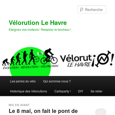
Aller
Aller
au
au
Rech
contenu
contenu
principal
secondaire
Vélorution Le Havre
Eteignez vos moteurs ! Respirez le bonheur !
Menu
Les perles du vélo
Qui sommes nous ?
principal
Historique des Vélorutions
Cartoparty !
DIY
Se relier
MIS EN AVANT
Le 8 mai, on fait le pont de