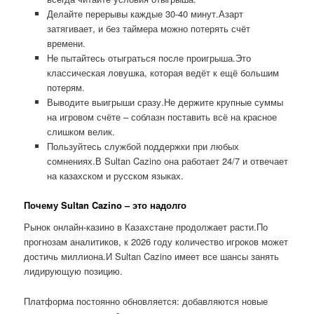
Делайте перерывы каждые 30-40 минут.Азарт
затягивает, и без таймера можно потерять счёт
времени.
Не пытайтесь отыграться после проигрыша.Это
классическая ловушка, которая ведёт к ещё большим
потерям.
Выводите выигрыши сразу.Не держите крупные суммы
на игровом счёте – соблазн поставить всё на красное
слишком велик.
Пользуйтесь службой поддержки при любых
сомнениях.В Sultan Cazino она работает 24/7 и отвечает
на казахском и русском языках.
Почему Sultan Cazino – это надолго
Рынок онлайн-казино в Казахстане продолжает расти.По
прогнозам аналитиков, к 2026 году количество игроков может
достичь миллиона.И Sultan Cazino имеет все шансы занять
лидирующую позицию.
Платформа постоянно обновляется: добавляются новые