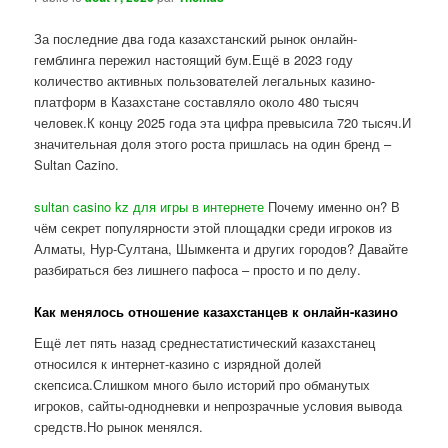
За последние два года казахстанский рынок онлайн-
гемблинга пережил настоящий бум.Ещё в 2023 году
количество активных пользователей легальных казино-
платформ в Казахстане составляло около 480 тысяч
человек.К концу 2025 года эта цифра превысила 720 тысяч.И
значительная доля этого роста пришлась на один бренд –
Sultan Cazino.
sultan casino kz для игры в интернете
Почему именно он? В
чём секрет популярности этой площадки среди игроков из
Алматы, Нур-Султана, Шымкента и других городов? Давайте
разбираться без лишнего пафоса – просто и по делу.
Как менялось отношение казахстанцев к онлайн-казино
Ещё лет пять назад среднестатистический казахстанец
относился к интернет-казино с изрядной долей
скепсиса.Слишком много было историй про обманутых
игроков, сайты-однодневки и непрозрачные условия вывода
средств.Но рынок менялся.