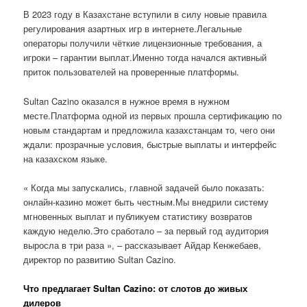
В 2023 году в Казахстане вступили в силу новые правила
регулирования азартных игр в интернете.Легальные
операторы получили чёткие лицензионные требования, а
игроки – гарантии выплат.Именно тогда начался активный
приток пользователей на проверенные платформы.
Sultan Cazino оказался в нужное время в нужном
месте.Платформа одной из первых прошла сертификацию по
новым стандартам и предложила казахстанцам то, чего они
ждали: прозрачные условия, быстрые выплаты и интерфейс
на казахском языке.
« Когда мы запускались, главной задачей было показать:
онлайн-казино может быть честным.Мы внедрили систему
мгновенных выплат и публикуем статистику возвратов
каждую неделю.Это сработало – за первый год аудитория
выросла в три раза », – рассказывает Айдар Кенжебаев,
директор по развитию Sultan Cazino.
Что предлагает Sultan Cazino: от слотов до живых
дилеров