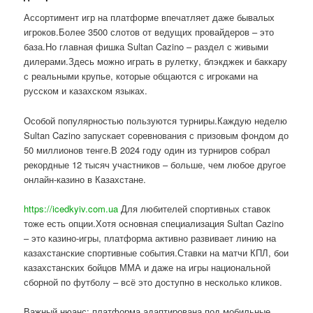
Ассортимент игр на платформе впечатляет даже бывалых
игроков.Более 3500 слотов от ведущих провайдеров – это
база.Но главная фишка Sultan Cazino – раздел с живыми
дилерами.Здесь можно играть в рулетку, блэкджек и баккару
с реальными крупье, которые общаются с игроками на
русском и казахском языках.
Особой популярностью пользуются турниры.Каждую неделю
Sultan Cazino запускает соревнования с призовым фондом до
50 миллионов тенге.В 2024 году один из турниров собрал
рекордные 12 тысяч участников – больше, чем любое другое
онлайн-казино в Казахстане.
https://icedkyiv.com.ua
Для любителей спортивных ставок
тоже есть опции.Хотя основная специализация Sultan Cazino
– это казино-игры, платформа активно развивает линию на
казахстанские спортивные события.Ставки на матчи КПЛ, бои
казахстанских бойцов ММА и даже на игры национальной
сборной по футболу – всё это доступно в несколько кликов.
Важный нюанс: платформа адаптирована под мобильные