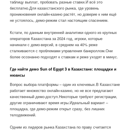
таблицу выплат, пробовать разные ставки.И всё это
бесплатно.Для казахстанского рынка, где уровень
проникновения онлайн-казино растёт, но доверие к ним ещё
не устоялось, демо-режим стал настоящим спасением.
Кстати, по данным внутренней аналитики одного из крупных
операторов Казахстана за 2024 год, игроки, которые
начинали с демо-версий, в среднем на 40% реже
сталкиваются с проблемами управления банкроллом.Они
более осознанно подходят к ставкам и реже уходят в минус.
Где найти демо Sun of Egypt 3 в Казахстане: площадки и
нюансы
Вопрос выбора платформы – один из ключевых.В Казахстане
работает множество онлайн-казино, но не все предлагают
качественный демо-доступ.Некоторые требуют регистрации,
другие ограничивают время игры.Идеальный вариант –
площадка, где демо-режим открыт сразу, без лишних
телодвижений.
Одним из лидеров рынка Казахстана по праву считается