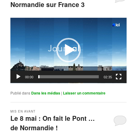
Normandie sur France 3
Publié le
mai 11, 2026
par
Steph
Lecteur
vidéo
00:00
02:35
Publié dans
Dans les médias
|
Laisser un commentaire
MIS EN AVANT
Le 8 mai : On fait le Pont …
de Normandie !