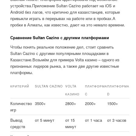
устройства.Приложение Sultan Cazino работает на iOS и
Android без лагов, что критично для казахстанцев, которые
привыкли играть в перерывах на работе или в пробках.А
пробки в Алматы, как известно, дают на это немало времени.
Сравнение Sultan Cazino с другими платформами
Чтобы понять реальное положение дел, стоит сравнить
Sultan Cazino с другими популярными площадками в
Казахстане.Возьмём для примера Volta казино – одного из
признанных лидеров рынка, а также две другие известные
платформы.
КРИТЕРИЙ
SULTAN CAZINO
VOLTA
ПЛАТФОРМА
ПЛАТФОРМА
КАЗИНО
C
D
Количество
3500+
2800+
2000+
1500+
игр
Вывод
от 5 минут
от 15
от 1 часа
от 3 часов
средств
минут