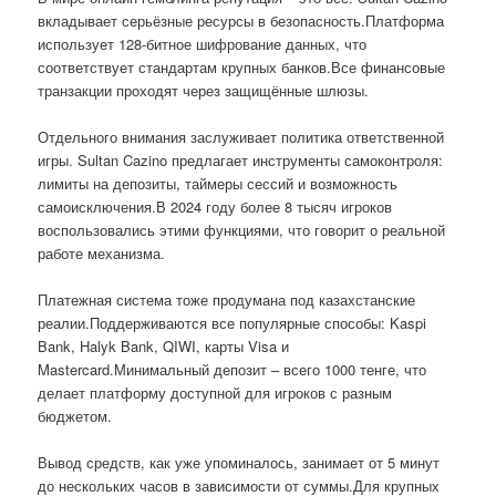
вкладывает серьёзные ресурсы в безопасность.Платформа
использует 128-битное шифрование данных, что
соответствует стандартам крупных банков.Все финансовые
транзакции проходят через защищённые шлюзы.
Отдельного внимания заслуживает политика ответственной
игры. Sultan Cazino предлагает инструменты самоконтроля:
лимиты на депозиты, таймеры сессий и возможность
самоисключения.В 2024 году более 8 тысяч игроков
воспользовались этими функциями, что говорит о реальной
работе механизма.
Платежная система тоже продумана под казахстанские
реалии.Поддерживаются все популярные способы: Kaspi
Bank, Halyk Bank, QIWI, карты Visa и
Mastercard.Минимальный депозит – всего 1000 тенге, что
делает платформу доступной для игроков с разным
бюджетом.
Вывод средств, как уже упоминалось, занимает от 5 минут
до нескольких часов в зависимости от суммы.Для крупных