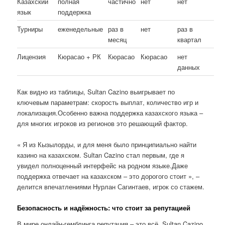
Казахский
полная
частично
нет
нет
язык
поддержка
Турниры
еженедельные
раз в
нет
раз в
месяц
квартал
Лицензия
Кюрасао + РК
Кюрасао
Кюрасао
нет
данных
Как видно из таблицы, Sultan Cazino выигрывает по
ключевым параметрам: скорость выплат, количество игр и
локализация.Особенно важна поддержка казахского языка –
для многих игроков из регионов это решающий фактор.
« Я из Кызылорды, и для меня было принципиально найти
казино на казахском. Sultan Cazino стал первым, где я
увидел полноценный интерфейс на родном языке.Даже
поддержка отвечает на казахском – это дорогого стоит », –
делится впечатлениями Нурлан Сагинтаев, игрок со стажем.
Безопасность и надёжность: что стоит за репутацией
В мире онлайн-гемблинга репутация – это всё. Sultan Cazino