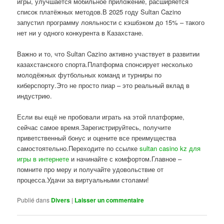
игры, улучшается мобильное приложение, расширяется
список платёжных методов.В 2025 году Sultan Cazino
запустил программу лояльности с кэшбэком до 15% – такого
нет ни у одного конкурента в Казахстане.
Важно и то, что Sultan Cazino активно участвует в развитии
казахстанского спорта.Платформа спонсирует несколько
молодёжных футбольных команд и турниры по
киберспорту.Это не просто пиар – это реальный вклад в
индустрию.
Если вы ещё не пробовали играть на этой платформе,
сейчас самое время.Зарегистрируйтесь, получите
приветственный бонус и оцените все преимущества
самостоятельно.Переходите по ссылке
sultan casino kz для
игры в интернете
и начинайте с комфортом.Главное –
помните про меру и получайте удовольствие от
процесса.Удачи за виртуальными столами!
Publié dans
Divers
|
Laisser un commentaire