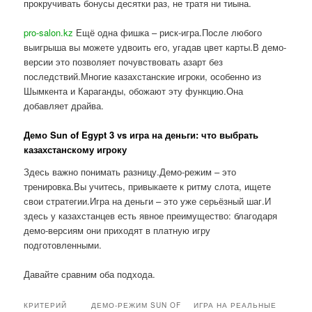
прокручивать бонусы десятки раз, не тратя ни тиына.
pro-salon.kz
Ещё одна фишка – риск-игра.После любого
выигрыша вы можете удвоить его, угадав цвет карты.В демо-
версии это позволяет почувствовать азарт без
последствий.Многие казахстанские игроки, особенно из
Шымкента и Караганды, обожают эту функцию.Она
добавляет драйва.
Демо Sun of Egypt 3 vs игра на деньги: что выбрать
казахстанскому игроку
Здесь важно понимать разницу.Демо-режим – это
тренировка.Вы учитесь, привыкаете к ритму слота, ищете
свои стратегии.Игра на деньги – это уже серьёзный шаг.И
здесь у казахстанцев есть явное преимущество: благодаря
демо-версиям они приходят в платную игру
подготовленными.
Давайте сравним оба подхода.
КРИТЕРИЙ
ДЕМО-РЕЖИМ SUN OF
ИГРА НА РЕАЛЬНЫЕ