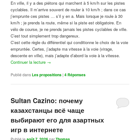
En ville, il y a des piétons qui marchent à 5 km/h sur les pistes
cyclables. Il m’arrive souvent de rouler à 10 km/h ; dans ce cas
j’emprunte ces pistes … s’il y en a. Mais lorsque je roule à 30
km/h ; je prends la route, même si la piste est obligatoire. En
vélo de course, je ne prends jamais les pistes cyclables de ville.
C’est tout simplement trop dangereux.
C’est cette règle du différentiel qui conditionne le choix de la voie
empruntée. Certes, j’adapte ma vitesse à la voie (virage,
descente en ville), mais j’adapte d’abord la voie à la vitesse.
Continuer la lecture
→
Publié dans
Les propositions
|
4
Réponses
Sultan Cazino: почему
казахстанцы всё чаще
выбирают его для азартных
игр в интернете
Publié le
août 7, 2026
par
Thomas