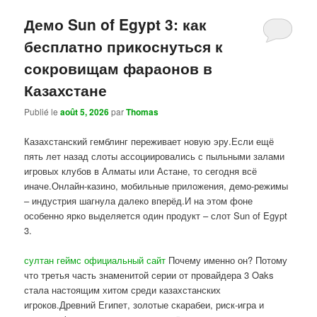
Демо Sun of Egypt 3: как
бесплатно прикоснуться к
сокровищам фараонов в
Казахстане
Publié le
août 5, 2026
par
Thomas
Казахстанский гемблинг переживает новую эру.Если ещё
пять лет назад слоты ассоциировались с пыльными залами
игровых клубов в Алматы или Астане, то сегодня всё
иначе.Онлайн-казино, мобильные приложения, демо-режимы
– индустрия шагнула далеко вперёд.И на этом фоне
особенно ярко выделяется один продукт – слот Sun of Egypt
3.
султан геймс официальный сайт
Почему именно он? Потому
что третья часть знаменитой серии от провайдера 3 Oaks
стала настоящим хитом среди казахстанских
игроков.Древний Египет, золотые скарабеи, риск-игра и