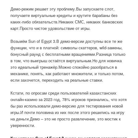
Демо-режим решает эту проблему.Вы запускаете слот,
получаете виртуальные кредиты и крутите барабаны без
каких-либо обязательств.Никаких СМС, никаких банковских
карт.Просто чистое удовольствие от игры.
Возьмём Sun of Egypt 3.В демо-версии доступны все те же
функции, что и в платной: символы скаттеров, wild-замены,
бонусный раунд с бесплатными вращениями.Разница только
в том, что выигрыш остаётся виртуальным.Но для новичка
это идеальный тренажёр.Можно спокойно разобраться в
механике, понять, как работают множители, и только потом,
если захочется, переходить на реальные ставки.
Кстати, по опросам среди пользователей казахстанских
онлайн-казино за 2023 год, 78% игроков признались, что хотя
бы раз использовали демо-версию для тестирования новой
игры.И почти половина из них после этого решились на игру
на деньги.Демо – это не просто развлечение, это мостик к
уверенности.