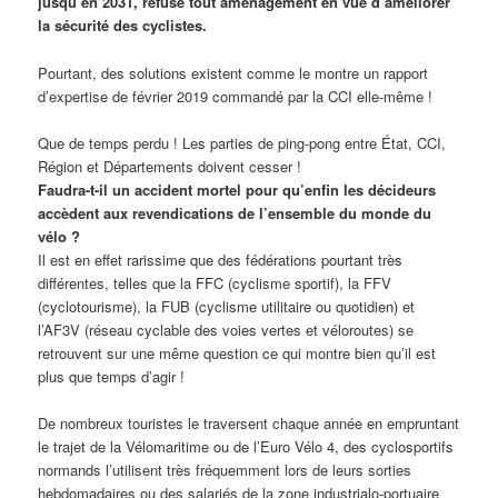
jusqu’en 2031, refuse tout aménagement en vue d’améliorer
la sécurité des cyclistes.
Pourtant, des solutions existent comme le montre un rapport
d’expertise de février 2019 commandé par la CCI elle-même !
Que de temps perdu ! Les parties de ping-pong entre État, CCI,
Région et Départements doivent cesser !
Faudra-t-il un accident mortel pour qu’enfin les décideurs
accèdent aux revendications de l’ensemble du monde du
vélo ?
Il est en effet rarissime que des fédérations pourtant très
différentes, telles que la FFC (cyclisme sportif), la FFV
(cyclotourisme), la FUB (cyclisme utilitaire ou quotidien) et
l’AF3V (réseau cyclable des voies vertes et véloroutes) se
retrouvent sur une même question ce qui montre bien qu’il est
plus que temps d’agir !
De nombreux touristes le traversent chaque année en empruntant
le trajet de la Vélomaritime ou de l’Euro Vélo 4, des cyclosportifs
normands l’utilisent très fréquemment lors de leurs sorties
hebdomadaires ou des salariés de la zone industrialo-portuaire