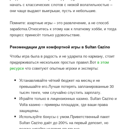
начать с классических слотов с низкой волатильностью –
они чаще выдают выигрыши, пусть и небольшие.
Помните: азартные игры – это развлечение, а не способ
заработка.Относитесь к этому как к платному хобби, и тогда
процесс принесёт только удовольствие.
Рекомендации для комфортной игры в Sultan Cazino
Чтобы игра была в радость и не ударила по карману, стоит
придерживаться нескольких простых правил.Вот
в этом
ресурсе
что советуют опытные игроки и эксперты:
Устанавливайте чёткий бюджет на месяц и не
превышайте его.Лучше потерять запланированные 30
тысяч тенге, чем случайно спустить зарплату.
Играйте только в лицензионных казино. Sultan Cazino и
Volta казино – примеры площадок, где ваши права
защищены.
Используйте бонусы с умом.Приветственный пакет
Sultan Cazino даёт до 200% на первый депозит, но
всегда читайте условия отыгрыша.