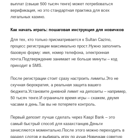
выплат (свыше 500 тысяч тенге) может потребоваться
верификация, но это стандартная практика для всех
легальных казино.
Как начать играть: пошаговая инструкция для новичков
Для тех, кто только присматривается к Sultan Cazino,
процесс регистрации максимально прост.Нужно заполнить
базовую форму: имя, номер телефона, электронная
почта.Подтверждение занимает не больше минуты – код
приходит в SMS.
После регистрации стоит сразу настроить лимиты.Это не
скучная бюрократия, а реальная защита вашего
бюджета.Установите дневной лимит на депозиты – например,
50 тысяч тенге.И ограничьте время игры – скажем, двумя
часами в день.Так вы не потеряете контроль.
Первый депозит лучше сделать через Kaspi Bank – это
самый быстрый способ для казахстанцев.Деньги
зачисляются моментально.После этого можно переходить в
раздел слотов и выбирать игру по душе.Новичкам советую