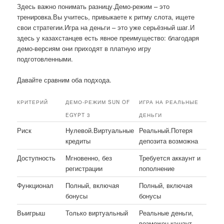
Здесь важно понимать разницу.Демо-режим – это
тренировка.Вы учитесь, привыкаете к ритму слота, ищете
свои стратегии.Игра на деньги – это уже серьёзный шаг.И
здесь у казахстанцев есть явное преимущество: благодаря
демо-версиям они приходят в платную игру
подготовленными.
Давайте сравним оба подхода.
КРИТЕРИЙ
ДЕМО-РЕЖИМ SUN OF
ИГРА НА РЕАЛЬНЫЕ
EGYPT 3
ДЕНЬГИ
Риск
Нулевой.Виртуальные
Реальный.Потеря
кредиты
депозита возможна
Доступность
Мгновенно, без
Требуется аккаунт и
регистрации
пополнение
Функционал
Полный, включая
Полный, включая
бонусы
бонусы
Выигрыш
Только виртуальный
Реальные деньги,
возможен кэшаут