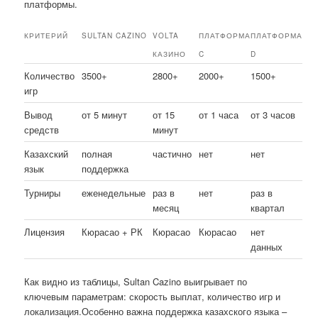
платформы.
КРИТЕРИЙ
SULTAN CAZINO
VOLTA
ПЛАТФОРМА
ПЛАТФОРМА
КАЗИНО
C
D
Количество
3500+
2800+
2000+
1500+
игр
Вывод
от 5 минут
от 15
от 1 часа
от 3 часов
средств
минут
Казахский
полная
частично
нет
нет
язык
поддержка
Турниры
еженедельные
раз в
нет
раз в
месяц
квартал
Лицензия
Кюрасао + РК
Кюрасао
Кюрасао
нет
данных
Как видно из таблицы, Sultan Cazino выигрывает по
ключевым параметрам: скорость выплат, количество игр и
локализация.Особенно важна поддержка казахского языка –