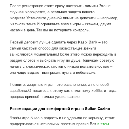
После регистрации стоит сразу настроить лимиты.Это не
скучная бюрократия, а реальная защита вашего
бюджета.Установите дневной лимит на депозиты – например,
50 тысяч тенге.И ограничьте время игры – скажем, двумя
часами в день.Так вы не потеряете контроль.
Первый депозит лучше сделать через Kaspi Bank – это
самый быстрый способ для казахстанцев.Деньги
зачисляются моментально.После этого можно переходить в
раздел слотов и выбирать игру по душе.Новичкам советую
начать с классических слотов с низкой волатильностью –
они чаще выдают выигрыши, пусть и небольшие.
Помните: азартные игры – это развлечение, а не способ
заработка.Относитесь к этому как к платному хобби, и тогда
процесс принесёт только удовольствие.
Рекомендации для комфортной игры в Sultan Cazino
Чтобы игра была в радость и не ударила по карману, стоит
придерживаться нескольких простых правил.Вот
в этом