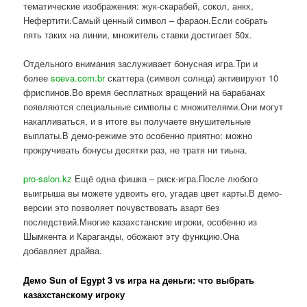
тематические изображения: жук-скарабей, сокол, анкх,
Нефертити.Самый ценный символ – фараон.Если собрать
пять таких на линии, множитель ставки достигает 50x.
Отдельного внимания заслуживает бонусная игра.Три и
более
soeva.com.br
скаттера (символ солнца) активируют 10
фриспинов.Во время бесплатных вращений на барабанах
появляются специальные символы с множителями.Они могут
накапливаться, и в итоге вы получаете внушительные
выплаты.В демо-режиме это особенно приятно: можно
прокручивать бонусы десятки раз, не тратя ни тиына.
pro-salon.kz
Ещё одна фишка – риск-игра.После любого
выигрыша вы можете удвоить его, угадав цвет карты.В демо-
версии это позволяет почувствовать азарт без
последствий.Многие казахстанские игроки, особенно из
Шымкента и Караганды, обожают эту функцию.Она
добавляет драйва.
Демо Sun of Egypt 3 vs игра на деньги: что выбрать
казахстанскому игроку