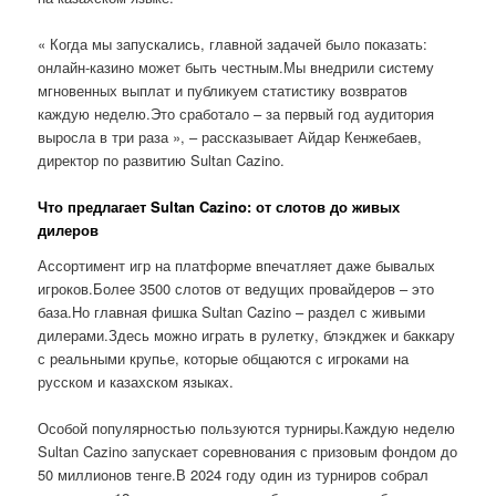
« Когда мы запускались, главной задачей было показать:
онлайн-казино может быть честным.Мы внедрили систему
мгновенных выплат и публикуем статистику возвратов
каждую неделю.Это сработало – за первый год аудитория
выросла в три раза », – рассказывает Айдар Кенжебаев,
директор по развитию Sultan Cazino.
Что предлагает Sultan Cazino: от слотов до живых
дилеров
Ассортимент игр на платформе впечатляет даже бывалых
игроков.Более 3500 слотов от ведущих провайдеров – это
база.Но главная фишка Sultan Cazino – раздел с живыми
дилерами.Здесь можно играть в рулетку, блэкджек и баккару
с реальными крупье, которые общаются с игроками на
русском и казахском языках.
Особой популярностью пользуются турниры.Каждую неделю
Sultan Cazino запускает соревнования с призовым фондом до
50 миллионов тенге.В 2024 году один из турниров собрал