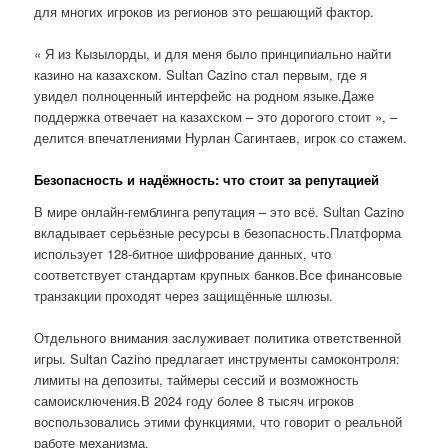
для многих игроков из регионов это решающий фактор.
« Я из Кызылорды, и для меня было принципиально найти
казино на казахском. Sultan Cazino стал первым, где я
увидел полноценный интерфейс на родном языке.Даже
поддержка отвечает на казахском – это дорогого стоит », –
делится впечатлениями Нурлан Сагинтаев, игрок со стажем.
Безопасность и надёжность: что стоит за репутацией
В мире онлайн-гемблинга репутация – это всё. Sultan Cazino
вкладывает серьёзные ресурсы в безопасность.Платформа
использует 128-битное шифрование данных, что
соответствует стандартам крупных банков.Все финансовые
транзакции проходят через защищённые шлюзы.
Отдельного внимания заслуживает политика ответственной
игры. Sultan Cazino предлагает инструменты самоконтроля:
лимиты на депозиты, таймеры сессий и возможность
самоисключения.В 2024 году более 8 тысяч игроков
воспользовались этими функциями, что говорит о реальной
работе механизма.