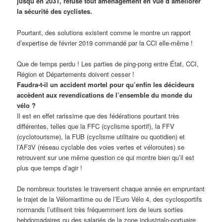
jusqu’en 2031, refuse tout aménagement en vue d’améliorer
la sécurité des cyclistes.
Pourtant, des solutions existent comme le montre un rapport
d’expertise de février 2019 commandé par la CCI elle-même !
Que de temps perdu ! Les parties de ping-pong entre État, CCI,
Région et Départements doivent cesser !
Faudra-t-il un accident mortel pour qu’enfin les décideurs
accèdent aux revendications de l’ensemble du monde du
vélo ?
Il est en effet rarissime que des fédérations pourtant très
différentes, telles que la FFC (cyclisme sportif), la FFV
(cyclotourisme), la FUB (cyclisme utilitaire ou quotidien) et
l’AF3V (réseau cyclable des voies vertes et véloroutes) se
retrouvent sur une même question ce qui montre bien qu’il est
plus que temps d’agir !
De nombreux touristes le traversent chaque année en empruntant
le trajet de la Vélomaritime ou de l’Euro Vélo 4, des cyclosportifs
normands l’utilisent très fréquemment lors de leurs sorties
hebdomadaires ou des salariés de la zone industrialo-portuaire