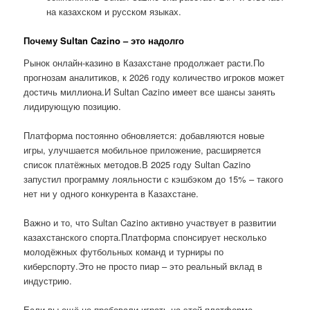
на казахском и русском языках.
Почему Sultan Cazino – это надолго
Рынок онлайн-казино в Казахстане продолжает расти.По
прогнозам аналитиков, к 2026 году количество игроков может
достичь миллиона.И Sultan Cazino имеет все шансы занять
лидирующую позицию.
Платформа постоянно обновляется: добавляются новые
игры, улучшается мобильное приложение, расширяется
список платёжных методов.В 2025 году Sultan Cazino
запустил программу лояльности с кэшбэком до 15% – такого
нет ни у одного конкурента в Казахстане.
Важно и то, что Sultan Cazino активно участвует в развитии
казахстанского спорта.Платформа спонсирует несколько
молодёжных футбольных команд и турниры по
киберспорту.Это не просто пиар – это реальный вклад в
индустрию.
Если вы ещё не пробовали играть на этой платформе,