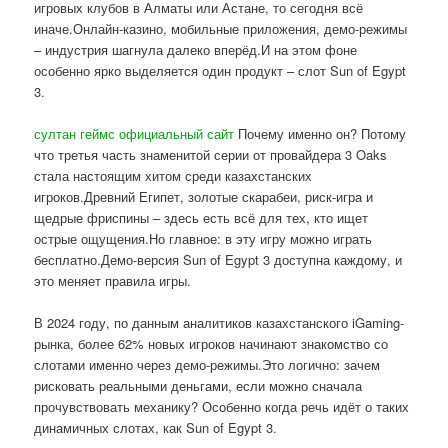
игровых клубов в Алматы или Астане, то сегодня всё
иначе.Онлайн-казино, мобильные приложения, демо-режимы
– индустрия шагнула далеко вперёд.И на этом фоне
особенно ярко выделяется один продукт – слот Sun of Egypt
3.
султан геймс официальный сайт
Почему именно он? Потому
что третья часть знаменитой серии от провайдера 3 Oaks
стала настоящим хитом среди казахстанских
игроков.Древний Египет, золотые скарабеи, риск-игра и
щедрые фриспины – здесь есть всё для тех, кто ищет
острые ощущения.Но главное: в эту игру можно играть
бесплатно.Демо-версия Sun of Egypt 3 доступна каждому, и
это меняет правила игры.
В 2024 году, по данным аналитиков казахстанского iGaming-
рынка, более 62% новых игроков начинают знакомство со
слотами именно через демо-режимы.Это логично: зачем
рисковать реальными деньгами, если можно сначала
прочувствовать механику? Особенно когда речь идёт о таких
динамичных слотах, как Sun of Egypt 3.