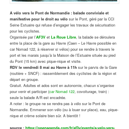
A vélo vers le Pont de Normandie : balade conviviale et
manifestive
pour le droit au vélo
sur le Pont, géré par la CCI
Seine Estuaire qui refuse d’engager les travaux de sécurisation
pour les cyclistes.
Organisée par l’
AF3V
et
La Roue Libre
, la balade se déroulera
entre la place de la gare au Havre (Caen – Le Havre possible en
car Nomad 122, à réserver si vélos) pour se rendre à travers le
port et les marais jusqu’à la Maison de l’Estuaire située au pied
du Pont (15 km) avec pique-nique et visite.
RDV le vendredi 8 mai au Havre à 11h
sur le parvis de la Gare
(routière + SNCF) : rassemblement des cyclistes de la région et
départ en groupe.
Gratuit. Adultes et ados sont en autonomie, chacun s’organise
pour venir et participer (
car Nomad 122
, covoiturage, train) :
seule la balade A/R est encadrée.
A noter : le groupe ne se rendra pas à vélo sur le Pont de
Normandie. Emmener son vélo (ou à louer sur place), eau, pique-
nique et crème solaire bien sûr. A bientôt !
source :
https://openagenda.com/fr/af3v/events/a-velo-vers-