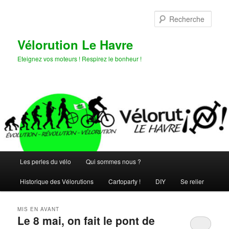
Aller
Aller
au
au
Rech
contenu
contenu
principal
secondaire
Vélorution Le Havre
Eteignez vos moteurs ! Respirez le bonheur !
Menu
Les perles du vélo
Qui sommes nous ?
principal
Historique des Vélorutions
Cartoparty !
DIY
Se relier
MIS EN AVANT
Le 8 mai, on fait le pont de