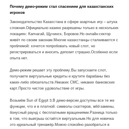
Почему демо-режим стал спасением для казахстанских
игроков
Законодательство Казахстана в сфере азартных игр – штука
сложная.Официально казино разрешены только в нескольких
локациях: Капчагай, Щучинск, Боровое.Но онлайн-сектор
живёт по своим законам.Многие казахстанцы сталкиваются с
проблемой: хочется попробовать новый слот, но
регистрироваться и вносить депозит страшно.Особенно если
опыта нет.
Демо-режим решает эту проблему.Вы запускаете слот,
получаете виртуальные кредиты и крутите барабаны без
каких-либо обязательств.Никаких СМС, никаких банковских
карт.Просто чистое удовольствие от игры.
Возьмём Sun of Egypt 3.В демо-версии доступны все те же
функции, что и в платной: символы скаттеров, wild-замены,
бонусный раунд с бесплатными вращениями.Разница только
в том, что выигрыш остаётся виртуальным.Но для новичка
это идеальный тренажёр.Можно спокойно разобраться в