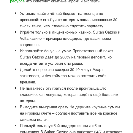
ресурсе
что советуют опытные игроки и эксперты:
Устанавливайте чёткий бюджет на месяц и не
превышайте его.Лучше потерять запланированные 30
тысяч тенге, чем случайно спустить зарплату.
Играйте только в лицензионных казино. Sultan Cazino и
Volta казино – примеры площадок, где ваши права
защищены.
Используйте бонусы с умом.Приветственный пакет
Sultan Cazino даёт до 200% на первый депозит, но
всегда читайте условия отыгрыша.
Делайте перерывы каждые 30-40 минут.Азарт
затягивает, и без таймера можно потерять счёт
времени.
Не пытайтесь отыграться после проигрыша.Это
классическая ловушка, которая ведёт к ещё большим
потерям.
Выводите выигрыши сразу.Не держите крупные суммы
на игровом счёте – соблазн поставить всё на красное
слишком велик.
Пользуйтесь службой поддержки при любых
сомнениях.В Sultan Cazino она работает 24/7 и отвечает