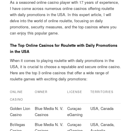
As a seasoned online casino player with 17 years of experience,
I have come across numerous online casinos offering roulette
with daily promotions in the USA. In this expert article, I will
delve into the world of online roulette, focusing on daily
promotions, security measures, and the top casinos where you
can enjoy this popular game.
The Top Online Casinos for Roulette with Daily Promotions
in the USA
When it comes to playing roulette with daily promotions in the
USA, it is crucial to choose a reputable and secure online casino.
Here are the top 3 online casinos that offer a wide range of
roulette games with exciting daily promotions:
ONLINE
OWNER
LICENSE
TERRITORIES
CASINO
Golden Lion
Blue Media N. V.
Curaçao
USA, Canada
Casino
Casinos
eGaming
BoVegas
Blue Media N. V.
Curaçao
USA, Canada,
Casino
Casinos
eGaming
Australia