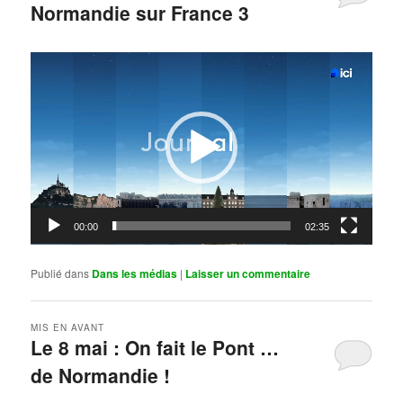
Normandie sur France 3
Publié le
mai 11, 2026
par
Steph
Lecteur
vidéo
00:00
02:35
Publié dans
Dans les médias
|
Laisser un commentaire
MIS EN AVANT
Le 8 mai : On fait le Pont …
de Normandie !