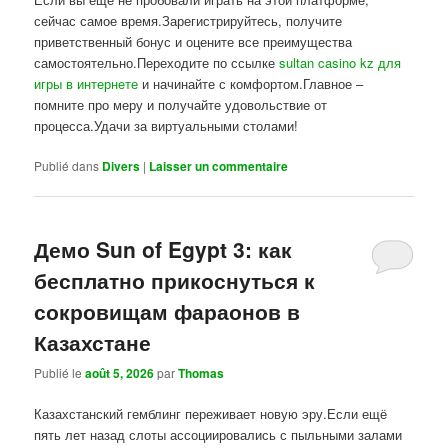
сейчас самое время.Зарегистрируйтесь, получите
приветственный бонус и оцените все преимущества
самостоятельно.Переходите по ссылке
sultan casino kz для
игры в интернете
и начинайте с комфортом.Главное –
помните про меру и получайте удовольствие от
процесса.Удачи за виртуальными столами!
Publié dans
Divers
|
Laisser un commentaire
Демо Sun of Egypt 3: как
бесплатно прикоснуться к
сокровищам фараонов в
Казахстане
Publié le
août 5, 2026
par
Thomas
Казахстанский гемблинг переживает новую эру.Если ещё
пять лет назад слоты ассоциировались с пыльными залами