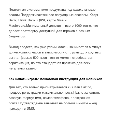
Платежная система тоже продумана под казахстанские
реалии.Поддерживаются все популярные способы: Kaspi
Bank, Halyk Bank, QIWI, карты Visa и
Mastercard.Минимальный депозит – всего 1000 тенге, что
делает платформу доступной для игроков с разным
бюджетом.
Вывод средств, как уже упоминалось, занимает от 5 минут
до нескольких часов в зависимости от суммы.Для крупных
выплат (свыше 500 тысяч тенге) может потребоваться
верификация, но это стандартная практика для всех
легальных казино.
Как начать играть: пошаговая инструкция для новичков
Для тех, кто только присматривается к Sultan Cazino,
процесс регистрации максимально прост.Нужно заполнить
базовую форму: имя, номер телефона, электронная
почта.Подтверждение занимает не больше минуты – код
приходит в SMS.