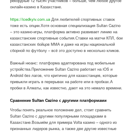
рекордные 12 тысяч участников – больше, чем любое другое
онлайн-казино в Казахстане.
https://icedkyiv.com.ua
Для любителей спортивных ставок
тоже есть опции.Хотя основная специализация Sultan Cazino
– это казино-игры, платформа активно развивает линию на
казахстанские спортивные события.Ставки на матчи КПЛ, бои
казахстанских бойцов ММА и даже на игры национальной
сборной по футболу – всё это доступно в несколько кликов.
Важный нюанс: платформа адаптирована под мобильные
устройства.Приложение Sultan Cazino работает на iOS и
Android без лагов, что критично для казахстанцев, которые
привыкли играть в перерывах на работе или в пробках.А
пробки в Алматы, как известно, дают на это немало времени.
Сравнение Sultan Cazino с другими платформами
Чтобы понять реальное положение дел, стоит сравнить
Sultan Cazino с другими популярными площадками в
Казахстане.Возьмём для примера Volta казино – одного из
признанных лидеров рынка, а также две другие известные