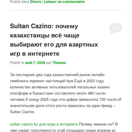
Publié dans
Divers
|
Laisser un commentaire
Sultan Cazino: почему
казахстанцы всё чаще
выбирают его для азартных
игр в интернете
Publié le
août 7, 2026
par
Thomas
За последние два года казахстанский рынок онлайн-
гемблинга пережил настоящий бум.Ещё в 2023 году
количество активных пользователей легальных казино-
платформ в Казахстане составляло около 480 тысяч
человек.К концу 2025 года эта цифра превысила 720 тысяч.И
значительная доля этого роста пришлась на один бренд –
Sultan Cazino.
sultan casino kz для игры в интернете
Почему именно он? В
чём секрет популярности этой площадки среди игроков из