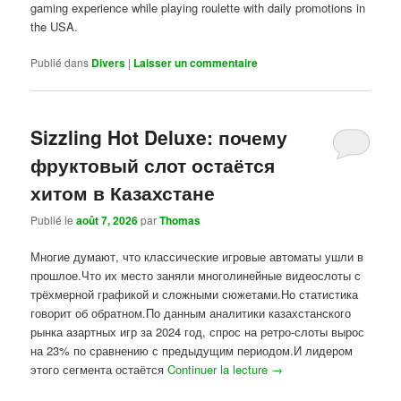
gaming experience while playing roulette with daily promotions in
the USA.
Publié dans
Divers
|
Laisser un commentaire
Sizzling Hot Deluxe: почему
фруктовый слот остаётся
хитом в Казахстане
Publié le
août 7, 2026
par
Thomas
Многие думают, что классические игровые автоматы ушли в
прошлое.Что их место заняли многолинейные видеослоты с
трёхмерной графикой и сложными сюжетами.Но статистика
говорит об обратном.По данным аналитики казахстанского
рынка азартных игр за 2024 год, спрос на ретро-слоты вырос
на 23% по сравнению с предыдущим периодом.И лидером
этого сегмента остаётся
Continuer la lecture
→