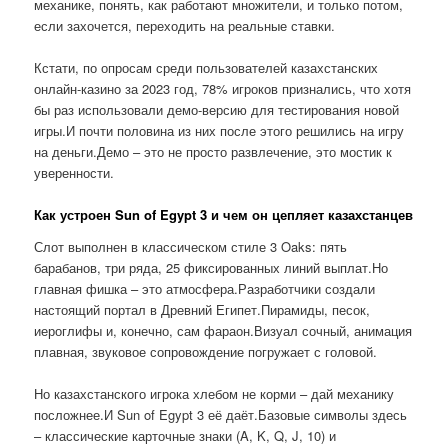
механике, понять, как работают множители, и только потом,
если захочется, переходить на реальные ставки.
Кстати, по опросам среди пользователей казахстанских
онлайн-казино за 2023 год, 78% игроков признались, что хотя
бы раз использовали демо-версию для тестирования новой
игры.И почти половина из них после этого решились на игру
на деньги.Демо – это не просто развлечение, это мостик к
уверенности.
Как устроен Sun of Egypt 3 и чем он цепляет казахстанцев
Слот выполнен в классическом стиле 3 Oaks: пять
барабанов, три ряда, 25 фиксированных линий выплат.Но
главная фишка – это атмосфера.Разработчики создали
настоящий портал в Древний Египет.Пирамиды, песок,
иероглифы и, конечно, сам фараон.Визуал сочный, анимация
плавная, звуковое сопровождение погружает с головой.
Но казахстанского игрока хлебом не корми – дай механику
посложнее.И Sun of Egypt 3 её даёт.Базовые символы здесь
– классические карточные знаки (A, K, Q, J, 10) и