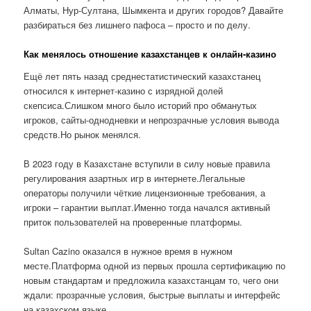
Алматы, Нур-Султана, Шымкента и других городов? Давайте
разбираться без лишнего пафоса – просто и по делу.
Как менялось отношение казахстанцев к онлайн-казино
Ещё лет пять назад среднестатистический казахстанец
относился к интернет-казино с изрядной долей
скепсиса.Слишком много было историй про обманутых
игроков, сайты-однодневки и непрозрачные условия вывода
средств.Но рынок менялся.
В 2023 году в Казахстане вступили в силу новые правила
регулирования азартных игр в интернете.Легальные
операторы получили чёткие лицензионные требования, а
игроки – гарантии выплат.Именно тогда начался активный
приток пользователей на проверенные платформы.
Sultan Cazino оказался в нужное время в нужном
месте.Платформа одной из первых прошла сертификацию по
новым стандартам и предложила казахстанцам то, чего они
ждали: прозрачные условия, быстрые выплаты и интерфейс
на казахском языке.