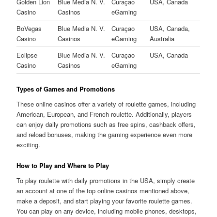
Golden Lion
Blue Media N. V.
Curaçao
USA, Canada
Casino
Casinos
eGaming
BoVegas
Blue Media N. V.
Curaçao
USA, Canada,
Casino
Casinos
eGaming
Australia
Eclipse
Blue Media N. V.
Curaçao
USA, Canada
Casino
Casinos
eGaming
Types of Games and Promotions
These online casinos offer a variety of roulette games, including
American, European, and French roulette. Additionally, players
can enjoy daily promotions such as free spins, cashback offers,
and reload bonuses, making the gaming experience even more
exciting.
How to Play and Where to Play
To play roulette with daily promotions in the USA, simply create
an account at one of the top online casinos mentioned above,
make a deposit, and start playing your favorite roulette games.
You can play on any device, including mobile phones, desktops,