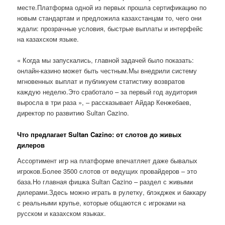
месте.Платформа одной из первых прошла сертификацию по
новым стандартам и предложила казахстанцам то, чего они
ждали: прозрачные условия, быстрые выплаты и интерфейс
на казахском языке.
« Когда мы запускались, главной задачей было показать:
онлайн-казино может быть честным.Мы внедрили систему
мгновенных выплат и публикуем статистику возвратов
каждую неделю.Это сработало – за первый год аудитория
выросла в три раза », – рассказывает Айдар Кенжебаев,
директор по развитию Sultan Cazino.
Что предлагает Sultan Cazino: от слотов до живых
дилеров
Ассортимент игр на платформе впечатляет даже бывалых
игроков.Более 3500 слотов от ведущих провайдеров – это
база.Но главная фишка Sultan Cazino – раздел с живыми
дилерами.Здесь можно играть в рулетку, блэкджек и баккару
с реальными крупье, которые общаются с игроками на
русском и казахском языках.