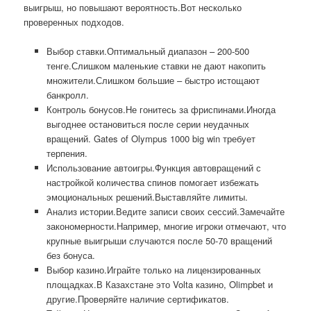
выигрыш, но повышают вероятность.Вот несколько
проверенных подходов.
Выбор ставки.Оптимальный диапазон – 200-500
тенге.Слишком маленькие ставки не дают накопить
множители.Слишком большие – быстро истощают
банкролл.
Контроль бонусов.Не гонитесь за фриспинами.Иногда
выгоднее остановиться после серии неудачных
вращений. Gates of Olympus 1000 big win требует
терпения.
Использование автоигры.Функция автовращений с
настройкой количества спинов помогает избежать
эмоциональных решений.Выставляйте лимиты.
Анализ истории.Ведите записи своих сессий.Замечайте
закономерности.Например, многие игроки отмечают, что
крупные выигрыши случаются после 50-70 вращений
без бонуса.
Выбор казино.Играйте только на лицензированных
площадках.В Казахстане это Volta казино, Olimpbet и
другие.Проверяйте наличие сертификатов.