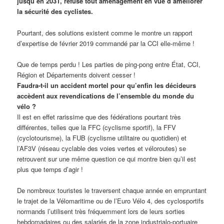
jusqu’en 2031, refuse tout aménagement en vue d’améliorer
la sécurité des cyclistes.
Pourtant, des solutions existent comme le montre un rapport
d’expertise de février 2019 commandé par la CCI elle-même !
Que de temps perdu ! Les parties de ping-pong entre État, CCI,
Région et Départements doivent cesser !
Faudra-t-il un accident mortel pour qu’enfin les décideurs
accèdent aux revendications de l’ensemble du monde du
vélo ?
Il est en effet rarissime que des fédérations pourtant très
différentes, telles que la FFC (cyclisme sportif), la FFV
(cyclotourisme), la FUB (cyclisme utilitaire ou quotidien) et
l’AF3V (réseau cyclable des voies vertes et véloroutes) se
retrouvent sur une même question ce qui montre bien qu’il est
plus que temps d’agir !
De nombreux touristes le traversent chaque année en empruntant
le trajet de la Vélomaritime ou de l’Euro Vélo 4, des cyclosportifs
normands l’utilisent très fréquemment lors de leurs sorties
hebdomadaires ou des salariés de la zone industrialo-portuaire