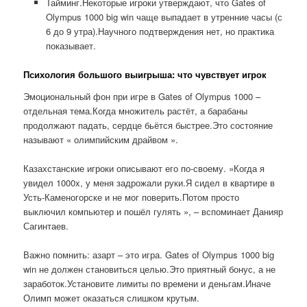
Тайминг.Некоторые игроки утверждают, что Gates of
Olympus 1000 big win чаще выпадает в утренние часы (с
6 до 9 утра).Научного подтверждения нет, но практика
показывает.
Психология большого выигрыша: что чувствует игрок
Эмоциональный фон при игре в Gates of Olympus 1000 –
отдельная тема.Когда множитель растёт, а барабаны
продолжают падать, сердце бьётся быстрее.Это состояние
называют « олимпийским драйвом ».
Казахстанские игроки описывают его по-своему. »Когда я
увидел 1000x, у меня задрожали руки.Я сидел в квартире в
Усть-Каменогорске и не мог поверить.Потом просто
выключил компьютер и пошёл гулять », – вспоминает Данияр
Сагинтаев.
Важно помнить: азарт – это игра. Gates of Olympus 1000 big
win не должен становиться целью.Это приятный бонус, а не
заработок.Установите лимиты по времени и деньгам.Иначе
Олимп может оказаться слишком крутым.