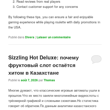
Read reviews from real players
Contact customer support for any concerns
By following these tips, you can ensure a fair and enjoyable
gaming experience while playing roulette with daily promotions in
the USA.
Publié dans
Divers
|
Laisser un commentaire
Sizzling Hot Deluxe: почему
фруктовый слот остаётся
хитом в Казахстане
Publié le
août 7, 2026
par
Thomas
Многие думают, что классические игровые автоматы ушли в
прошлое.Что их место заняли многолинейные видеослоты с
трёхмерной графикой и сложными сюжетами.Но статистика
говорит об обратном.По данным аналитики казахстанского