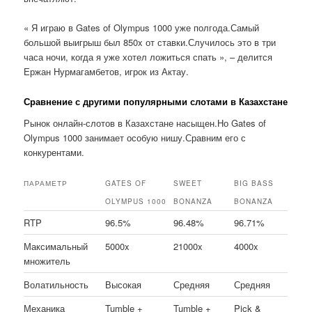
« Я играю в Gates of Olympus 1000 уже полгода.Самый
большой выигрыш был 850x от ставки.Случилось это в три
часа ночи, когда я уже хотел ложиться спать », – делится
Ержан Нурмагамбетов, игрок из Актау.
Сравнение с другими популярными слотами в Казахстане
Рынок онлайн-слотов в Казахстане насыщен.Но Gates of
Olympus 1000 занимает особую нишу.Сравним его с
конкурентами.
ПАРАМЕТР
GATES OF
SWEET
BIG BASS
OLYMPUS 1000
BONANZA
BONANZA
RTP
96.5%
96.48%
96.71%
Максимальный
5000x
21000x
4000x
множитель
Волатильность
Высокая
Средняя
Средняя
Механика
Tumble +
Tumble +
Pick &