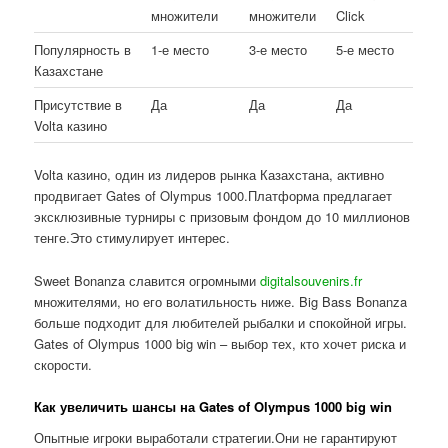
множители
множители
Click
Популярность в
1-е место
3-е место
5-е место
Казахстане
Присутствие в
Да
Да
Да
Volta казино
Volta казино, один из лидеров рынка Казахстана, активно
продвигает Gates of Olympus 1000.Платформа предлагает
эксклюзивные турниры с призовым фондом до 10 миллионов
тенге.Это стимулирует интерес.
Sweet Bonanza славится огромными
digitalsouvenirs.fr
множителями, но его волатильность ниже. Big Bass Bonanza
больше подходит для любителей рыбалки и спокойной игры.
Gates of Olympus 1000 big win – выбор тех, кто хочет риска и
скорости.
Как увеличить шансы на Gates of Olympus 1000 big win
Опытные игроки выработали стратегии.Они не гарантируют