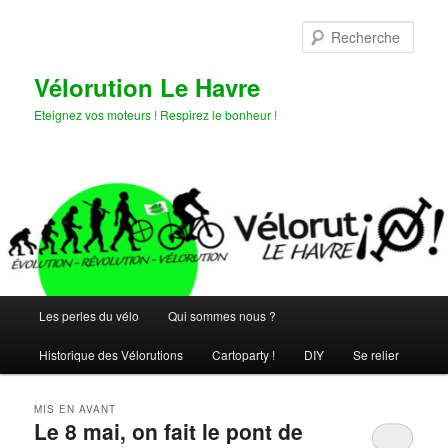
Aller
Aller
au
au
Rech
contenu
contenu
principal
secondaire
Vélorution Le Havre
Eteignez vos moteurs ! Respirez le bonheur !
Menu
Les perles du vélo
Qui sommes nous ?
principal
Historique des Vélorutions
Cartoparty !
DIY
Se relier
MIS EN AVANT
Le 8 mai, on fait le pont de