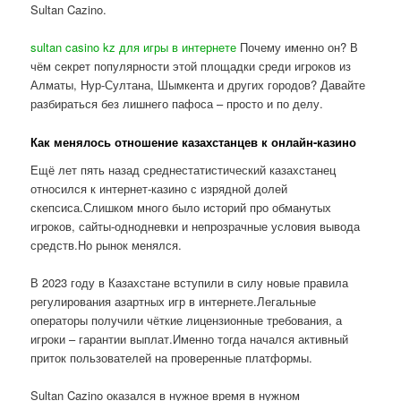
Sultan Cazino.
sultan casino kz для игры в интернете
Почему именно он? В
чём секрет популярности этой площадки среди игроков из
Алматы, Нур-Султана, Шымкента и других городов? Давайте
разбираться без лишнего пафоса – просто и по делу.
Как менялось отношение казахстанцев к онлайн-казино
Ещё лет пять назад среднестатистический казахстанец
относился к интернет-казино с изрядной долей
скепсиса.Слишком много было историй про обманутых
игроков, сайты-однодневки и непрозрачные условия вывода
средств.Но рынок менялся.
В 2023 году в Казахстане вступили в силу новые правила
регулирования азартных игр в интернете.Легальные
операторы получили чёткие лицензионные требования, а
игроки – гарантии выплат.Именно тогда начался активный
приток пользователей на проверенные платформы.
Sultan Cazino оказался в нужное время в нужном