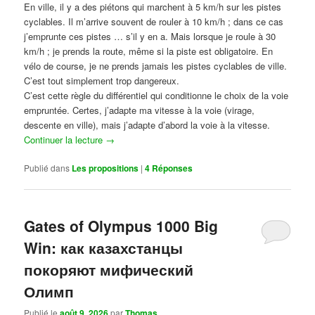
En ville, il y a des piétons qui marchent à 5 km/h sur les pistes
cyclables. Il m’arrive souvent de rouler à 10 km/h ; dans ce cas
j’emprunte ces pistes … s’il y en a. Mais lorsque je roule à 30
km/h ; je prends la route, même si la piste est obligatoire. En
vélo de course, je ne prends jamais les pistes cyclables de ville.
C’est tout simplement trop dangereux.
C’est cette règle du différentiel qui conditionne le choix de la voie
empruntée. Certes, j’adapte ma vitesse à la voie (virage,
descente en ville), mais j’adapte d’abord la voie à la vitesse.
Continuer la lecture
→
Publié dans
Les propositions
|
4
Réponses
Gates of Olympus 1000 Big
Win: как казахстанцы
покоряют мифический
Олимп
Publié le
août 9, 2026
par
Thomas