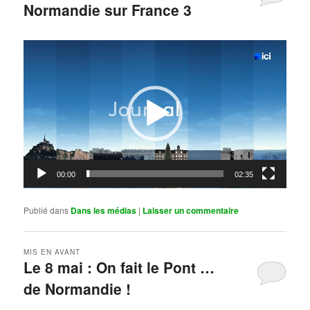
Normandie sur France 3
Publié le
mai 11, 2026
par
Steph
Lecteur
vidéo
00:00
02:35
Publié dans
Dans les médias
|
Laisser un commentaire
MIS EN AVANT
Le 8 mai : On fait le Pont …
de Normandie !