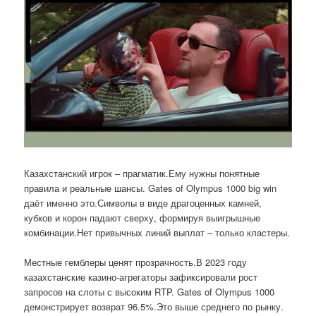
Казахстанский игрок – прагматик.Ему нужны понятные
правила и реальные шансы. Gates of Olympus 1000 big win
даёт именно это.Символы в виде драгоценных камней,
кубков и корон падают сверху, формируя выигрышные
комбинации.Нет привычных линий выплат – только кластеры.
Местные гемблеры ценят прозрачность.В 2023 году
казахстанские казино-агрегаторы зафиксировали рост
запросов на слоты с высоким RTP. Gates of Olympus 1000
демонстрирует возврат 96.5%.Это выше среднего по рынку.