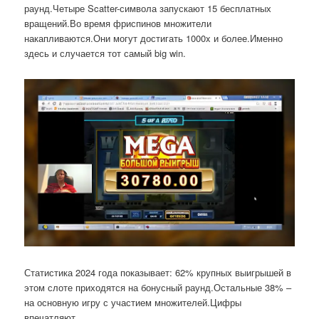
раунд.Четыре Scatter-символа запускают 15 бесплатных
вращений.Во время фриспинов множители
накапливаются.Они могут достигать 1000x и более.Именно
здесь и случается тот самый big win.
Статистика 2024 года показывает: 62% крупных выигрышей в
этом слоте приходятся на бонусный раунд.Остальные 38% –
на основную игру с участием множителей.Цифры
впечатляют.