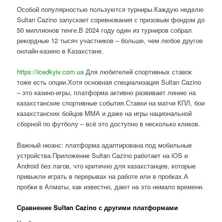
Особой популярностью пользуются турниры.Каждую неделю
Sultan Cazino запускает соревнования с призовым фондом до
50 миллионов тенге.В 2024 году один из турниров собрал
рекордные 12 тысяч участников – больше, чем любое другое
онлайн-казино в Казахстане.
https://icedkyiv.com.ua
Для любителей спортивных ставок
тоже есть опции.Хотя основная специализация Sultan Cazino
– это казино-игры, платформа активно развивает линию на
казахстанские спортивные события.Ставки на матчи КПЛ, бои
казахстанских бойцов ММА и даже на игры национальной
сборной по футболу – всё это доступно в несколько кликов.
Важный нюанс: платформа адаптирована под мобильные
устройства.Приложение Sultan Cazino работает на iOS и
Android без лагов, что критично для казахстанцев, которые
привыкли играть в перерывах на работе или в пробках.А
пробки в Алматы, как известно, дают на это немало времени.
Сравнение Sultan Cazino с другими платформами