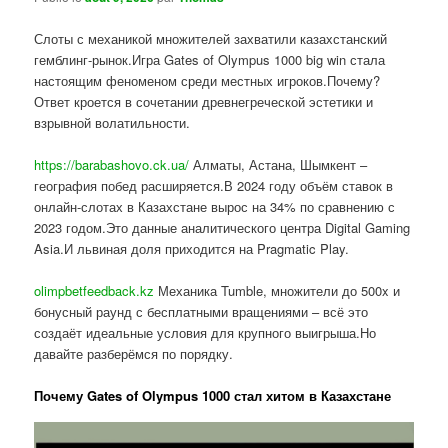
Слоты с механикой множителей захватили казахстанский
гемблинг-рынок.Игра Gates of Olympus 1000 big win стала
настоящим феноменом среди местных игроков.Почему?
Ответ кроется в сочетании древнегреческой эстетики и
взрывной волатильности.
https://barabashovo.ck.ua/
Алматы, Астана, Шымкент –
география побед расширяется.В 2024 году объём ставок в
онлайн-слотах в Казахстане вырос на 34% по сравнению с
2023 годом.Это данные аналитического центра Digital Gaming
Asia.И львиная доля приходится на Pragmatic Play.
olimpbetfeedback.kz
Механика Tumble, множители до 500x и
бонусный раунд с бесплатными вращениями – всё это
создаёт идеальные условия для крупного выигрыша.Но
давайте разберёмся по порядку.
Почему Gates of Olympus 1000 стал хитом в Казахстане