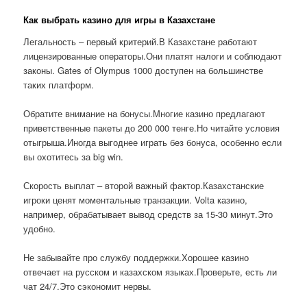
Как выбрать казино для игры в Казахстане
Легальность – первый критерий.В Казахстане работают
лицензированные операторы.Они платят налоги и соблюдают
законы. Gates of Olympus 1000 доступен на большинстве
таких платформ.
Обратите внимание на бонусы.Многие казино предлагают
приветственные пакеты до 200 000 тенге.Но читайте условия
отыгрыша.Иногда выгоднее играть без бонуса, особенно если
вы охотитесь за big win.
Скорость выплат – второй важный фактор.Казахстанские
игроки ценят моментальные транзакции. Volta казино,
например, обрабатывает вывод средств за 15-30 минут.Это
удобно.
Не забывайте про службу поддержки.Хорошее казино
отвечает на русском и казахском языках.Проверьте, есть ли
чат 24/7.Это сэкономит нервы.