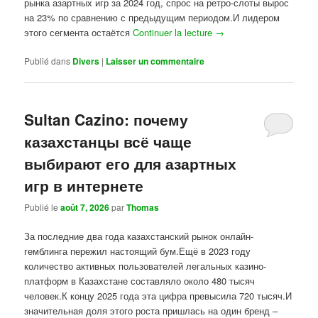
рынка азартных игр за 2024 год, спрос на ретро-слоты вырос
на 23% по сравнению с предыдущим периодом.И лидером
этого сегмента остаётся
Continuer la lecture
→
Publié dans
Divers
|
Laisser un commentaire
Sultan Cazino: почему
казахстанцы всё чаще
выбирают его для азартных
игр в интернете
Publié le
août 7, 2026
par
Thomas
За последние два года казахстанский рынок онлайн-
гемблинга пережил настоящий бум.Ещё в 2023 году
количество активных пользователей легальных казино-
платформ в Казахстане составляло около 480 тысяч
человек.К концу 2025 года эта цифра превысила 720 тысяч.И
значительная доля этого роста пришлась на один бренд –