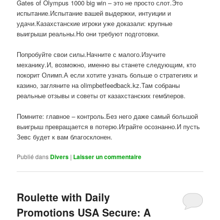
Gates of Olympus 1000 big win – это не просто слот.Это
испытание.Испытание вашей выдержки, интуиции и
удачи.Казахстанские игроки уже доказали: крупные
выигрыши реальны.Но они требуют подготовки.
Попробуйте свои силы.Начните с малого.Изучите
механику.И, возможно, именно вы станете следующим, кто
покорит Олимп.А если хотите узнать больше о стратегиях и
казино, загляните на olimpbetfeedback.kz.Там собраны
реальные отзывы и советы от казахстанских гемблеров.
Помните: главное – контроль.Без него даже самый большой
выигрыш превращается в потерю.Играйте осознанно.И пусть
Зевс будет к вам благосклонен.
Publié dans
Divers
|
Laisser un commentaire
Roulette with Daily
Promotions USA Secure: A