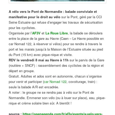
A vélo vers le Pont de Normandie : balade conviviale et
manifestive
pour le droit au vélo
sur le Pont, géré par la CCI
Seine Estuaire qui refuse d’engager les travaux de sécurisation
pour les cyclistes.
Organisée par l’
AF3V
et
La Roue Libre
, la balade se déroulera
entre la place de la gare au Havre (Caen – Le Havre possible en
car Nomad 122, à réserver si vélos) pour se rendre à travers le
port et les marais jusqu’à la Maison de l’Estuaire située au pied
du Pont (15 km) avec pique-nique et visite.
RDV le vendredi 8 mai au Havre à 11h
sur le parvis de la Gare
(routière + SNCF) : rassemblement des cyclistes de la région et
départ en groupe.
Gratuit. Adultes et ados sont en autonomie, chacun s’organise
pour venir et participer (
car Nomad 122
, covoiturage, train) :
seule la balade A/R est encadrée.
A noter : le groupe ne se rendra pas à vélo sur le Pont de
Normandie. Emmener son vélo (ou à louer sur place), eau, pique-
nique et crème solaire bien sûr. A bientôt !
source :
https://openagenda.com/fr/af3v/events/a-velo-vers-