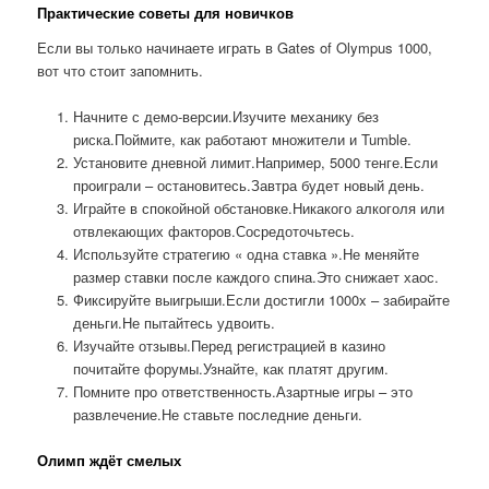
Практические советы для новичков
Если вы только начинаете играть в Gates of Olympus 1000,
вот что стоит запомнить.
Начните с демо-версии.Изучите механику без
риска.Поймите, как работают множители и Tumble.
Установите дневной лимит.Например, 5000 тенге.Если
проиграли – остановитесь.Завтра будет новый день.
Играйте в спокойной обстановке.Никакого алкоголя или
отвлекающих факторов.Сосредоточьтесь.
Используйте стратегию « одна ставка ».Не меняйте
размер ставки после каждого спина.Это снижает хаос.
Фиксируйте выигрыши.Если достигли 1000x – забирайте
деньги.Не пытайтесь удвоить.
Изучайте отзывы.Перед регистрацией в казино
почитайте форумы.Узнайте, как платят другим.
Помните про ответственность.Азартные игры – это
развлечение.Не ставьте последние деньги.
Олимп ждёт смелых