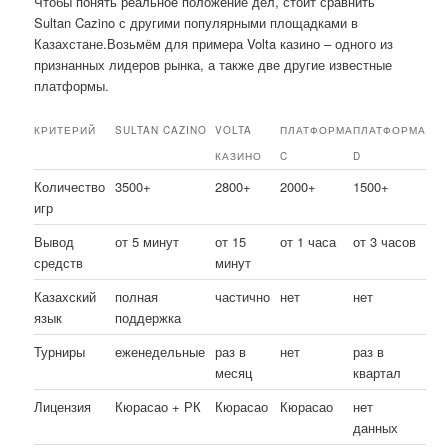
Чтобы понять реальное положение дел, стоит сравнить
Sultan Cazino с другими популярными площадками в
Казахстане.Возьмём для примера Volta казино – одного из
признанных лидеров рынка, а также две другие известные
платформы.
КРИТЕРИЙ
SULTAN CAZINO
VOLTA
ПЛАТФОРМА
ПЛАТФОРМА
КАЗИНО
C
D
Количество
3500+
2800+
2000+
1500+
игр
Вывод
от 5 минут
от 15
от 1 часа
от 3 часов
средств
минут
Казахский
полная
частично
нет
нет
язык
поддержка
Турниры
еженедельные
раз в
нет
раз в
месяц
квартал
Лицензия
Кюрасао + РК
Кюрасао
Кюрасао
нет
данных