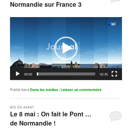
Normandie sur France 3
Publié le
mai 11, 2026
par
Steph
Lecteur
vidéo
00:00
02:35
Publié dans
Dans les médias
|
Laisser un commentaire
MIS EN AVANT
Le 8 mai : On fait le Pont …
de Normandie !