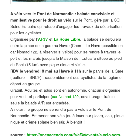
A vélo vers le Pont de Normandie : balade conviviale et
manifestive
pour le droit au vélo
sur le Pont, géré par la CCI
Seine Estuaire qui refuse d’engager les travaux de sécurisation
pour les cyclistes.
Organisée par l’
AF3V
et
La Roue Libre
, la balade se déroulera
entre la place de la gare au Havre (Caen – Le Havre possible en
car Nomad 122, à réserver si vélos) pour se rendre à travers le
port et les marais jusqu’à la Maison de l’Estuaire située au pied
du Pont (15 km) avec pique-nique et visite.
RDV le vendredi 8 mai au Havre à 11h
sur le parvis de la Gare
(routière + SNCF) : rassemblement des cyclistes de la région et
départ en groupe.
Gratuit. Adultes et ados sont en autonomie, chacun s’organise
pour venir et participer (
car Nomad 122
, covoiturage, train) :
seule la balade A/R est encadrée.
A noter : le groupe ne se rendra pas à vélo sur le Pont de
Normandie. Emmener son vélo (ou à louer sur place), eau, pique-
nique et crème solaire bien sûr. A bientôt !
source :
https://openagenda.com/fr/af3v/events/a-velo-vers-