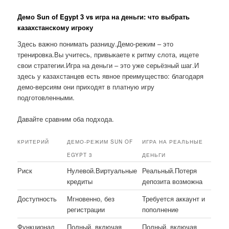
Демо Sun of Egypt 3 vs игра на деньги: что выбрать
казахстанскому игроку
Здесь важно понимать разницу.Демо-режим – это
тренировка.Вы учитесь, привыкаете к ритму слота, ищете
свои стратегии.Игра на деньги – это уже серьёзный шаг.И
здесь у казахстанцев есть явное преимущество: благодаря
демо-версиям они приходят в платную игру
подготовленными.
Давайте сравним оба подхода.
КРИТЕРИЙ
ДЕМО-РЕЖИМ SUN OF
ИГРА НА РЕАЛЬНЫЕ
EGYPT 3
ДЕНЬГИ
Риск
Нулевой.Виртуальные
Реальный.Потеря
кредиты
депозита возможна
Доступность
Мгновенно, без
Требуется аккаунт и
регистрации
пополнение
Функционал
Полный, включая
Полный, включая