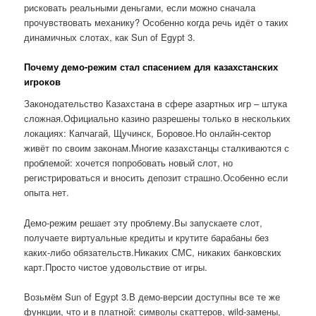
рисковать реальными деньгами, если можно сначала
прочувствовать механику? Особенно когда речь идёт о таких
динамичных слотах, как Sun of Egypt 3.
Почему демо-режим стал спасением для казахстанских
игроков
Законодательство Казахстана в сфере азартных игр – штука
сложная.Официально казино разрешены только в нескольких
локациях: Капчагай, Щучинск, Боровое.Но онлайн-сектор
живёт по своим законам.Многие казахстанцы сталкиваются с
проблемой: хочется попробовать новый слот, но
регистрироваться и вносить депозит страшно.Особенно если
опыта нет.
Демо-режим решает эту проблему.Вы запускаете слот,
получаете виртуальные кредиты и крутите барабаны без
каких-либо обязательств.Никаких СМС, никаких банковских
карт.Просто чистое удовольствие от игры.
Возьмём Sun of Egypt 3.В демо-версии доступны все те же
функции, что и в платной: символы скаттеров, wild-замены,