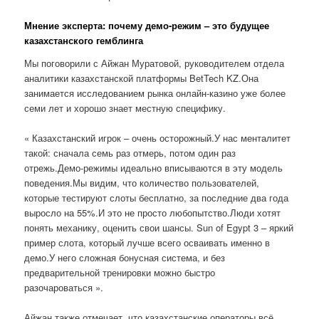
Мнение эксперта: почему демо-режим – это будущее
казахстанского гемблинга
Мы поговорили с Айжан Муратовой, руководителем отдела
аналитики казахстанской платформы BetTech KZ.Она
занимается исследованием рынка онлайн-казино уже более
семи лет и хорошо знает местную специфику.
« Казахстанский игрок – очень осторожный.У нас менталитет
такой: сначала семь раз отмерь, потом один раз
отрежь.Демо-режимы идеально вписываются в эту модель
поведения.Мы видим, что количество пользователей,
которые тестируют слоты бесплатно, за последние два года
выросло на 55%.И это не просто любопытство.Люди хотят
понять механику, оценить свои шансы. Sun of Egypt 3 – яркий
пример слота, который лучше всего осваивать именно в
демо.У него сложная бонусная система, и без
предварительной тренировки можно быстро
разочароваться ».
Айжан также отмечает, что казахстанские операторы всё