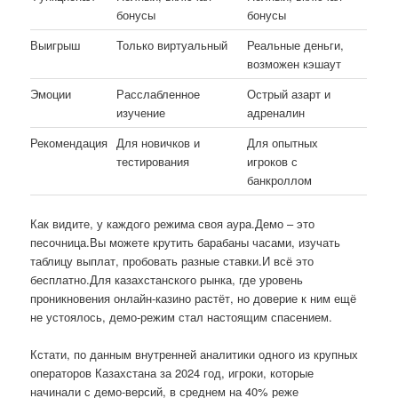
бонусы
бонусы
Выигрыш
Только виртуальный
Реальные деньги,
возможен кэшаут
Эмоции
Расслабленное
Острый азарт и
изучение
адреналин
Рекомендация
Для новичков и
Для опытных
тестирования
игроков с
банкроллом
Как видите, у каждого режима своя аура.Демо – это
песочница.Вы можете крутить барабаны часами, изучать
таблицу выплат, пробовать разные ставки.И всё это
бесплатно.Для казахстанского рынка, где уровень
проникновения онлайн-казино растёт, но доверие к ним ещё
не устоялось, демо-режим стал настоящим спасением.
Кстати, по данным внутренней аналитики одного из крупных
операторов Казахстана за 2024 год, игроки, которые
начинали с демо-версий, в среднем на 40% реже