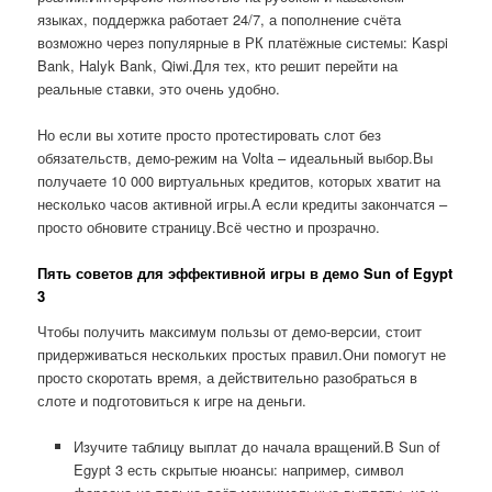
языках, поддержка работает 24/7, а пополнение счёта
возможно через популярные в РК платёжные системы: Kaspi
Bank, Halyk Bank, Qiwi.Для тех, кто решит перейти на
реальные ставки, это очень удобно.
Но если вы хотите просто протестировать слот без
обязательств, демо-режим на Volta – идеальный выбор.Вы
получаете 10 000 виртуальных кредитов, которых хватит на
несколько часов активной игры.А если кредиты закончатся –
просто обновите страницу.Всё честно и прозрачно.
Пять советов для эффективной игры в демо Sun of Egypt
3
Чтобы получить максимум пользы от демо-версии, стоит
придерживаться нескольких простых правил.Они помогут не
просто скоротать время, а действительно разобраться в
слоте и подготовиться к игре на деньги.
Изучите таблицу выплат до начала вращений.В Sun of
Egypt 3 есть скрытые нюансы: например, символ