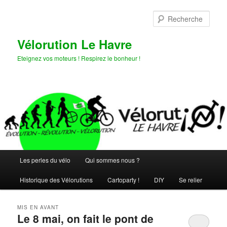
Aller
Aller
au
au
Rech
contenu
contenu
principal
secondaire
Vélorution Le Havre
Eteignez vos moteurs ! Respirez le bonheur !
Menu
Les perles du vélo
Qui sommes nous ?
principal
Historique des Vélorutions
Cartoparty !
DIY
Se relier
MIS EN AVANT
Le 8 mai, on fait le pont de