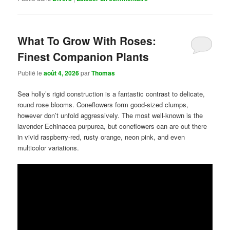
What To Grow With Roses:
Finest Companion Plants
Publié le
août 4, 2026
par
Thomas
Sea holly’s rigid construction is a fantastic contrast to delicate,
round rose blooms. Coneflowers form good-sized clumps,
however don’t unfold aggressively. The most well-known is the
lavender Echinacea purpurea, but coneflowers can are out there
in vivid raspberry-red, rusty orange, neon pink, and even
multicolor variations.