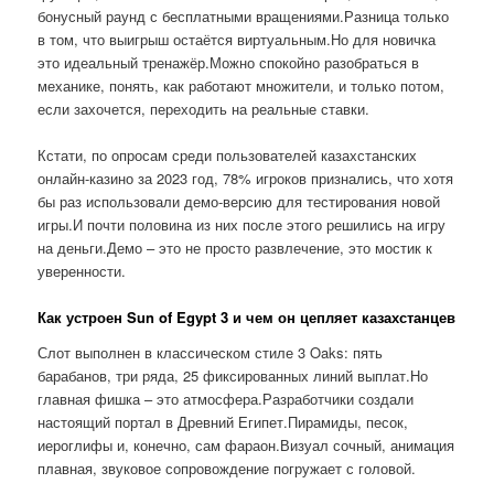
бонусный раунд с бесплатными вращениями.Разница только
в том, что выигрыш остаётся виртуальным.Но для новичка
это идеальный тренажёр.Можно спокойно разобраться в
механике, понять, как работают множители, и только потом,
если захочется, переходить на реальные ставки.
Кстати, по опросам среди пользователей казахстанских
онлайн-казино за 2023 год, 78% игроков признались, что хотя
бы раз использовали демо-версию для тестирования новой
игры.И почти половина из них после этого решились на игру
на деньги.Демо – это не просто развлечение, это мостик к
уверенности.
Как устроен Sun of Egypt 3 и чем он цепляет казахстанцев
Слот выполнен в классическом стиле 3 Oaks: пять
барабанов, три ряда, 25 фиксированных линий выплат.Но
главная фишка – это атмосфера.Разработчики создали
настоящий портал в Древний Египет.Пирамиды, песок,
иероглифы и, конечно, сам фараон.Визуал сочный, анимация
плавная, звуковое сопровождение погружает с головой.