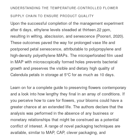
UNDERSTANDING THE TEMPERATURE-CONTROLLED FLOWER
SUPPLY CHAIN TO ENSURE PRODUCT QUALITY
Upon the successful completion of the management experiment
after 6 days, ethylene levels steadied at thirteen.22 ppm,
resulting in wilting, abscission, and senescence (Poonsri, 2020).
These outcomes paved the way for prolonged vase life and
postponed petal senescence, attributable to polypropylene and
high-density polyethylene MAPs. The microperforated film used
in MAP with microscopically formed holes prevents bacterial
growth and preserves the visible and dietary high quality of
Calendula petals in storage at 5°C for as much as 10 days.
Learn on for a complete guide to preserving flowers contemporary
and a look into how lengthy they final in an array of conditions. If
you perceive how to care for flowers, your blooms could have a
greater chance at an extended life. The authors declare that the
analysis was performed in the absence of any business or
monetary relationships that might be construed as a potential
conflict of interest. A range of novel packaging techniques are
available, similar to MAP, CAP, clever packaging, and