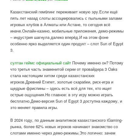
Казахстанский гемблинг переживает новую эру.Если ещё
пять лет назад слоты ассоциировались с пыльными залами
игровых клубов в Алматы или Астане, то сегодня всё
иначе.Онлайн-казино, мобильные приложения, демо-режимы
– индустрия шагнула далеко вперёд.И на этом фоне
особенно ярко выделяется один продукт – слот Sun of Egypt
3.
султан геймс официальный сайт
Почему именно он? Потому
что третья часть знаменитой серии от провайдера 3 Oaks
стала настоящим хитом среди казахстанских
игроков.Древний Египет, золотые скарабеи, риск-игра и
щедрые фриспины – здесь есть всё для тех, кто ищет
острые ощущения.Но главное: в эту игру можно играть
бесплатно.Демо-версия Sun of Egypt 3 доступна каждому, и
это меняет правила игры.
В 2024 году, по данным аналитиков казахстанского iGaming-
рынка, более 62% новых игроков начинают знакомство со
слотами именно через демо-режимы.Это логично: зачем