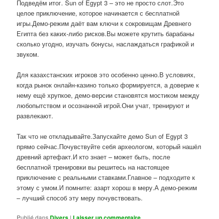
Подведём итог. Sun of Egypt 3 – это не просто слот.Это
целое приключение, которое начинается с бесплатной
игры.Демо-режим даёт вам ключи к сокровищам Древнего
Египта без каких-либо рисков.Вы можете крутить барабаны
сколько угодно, изучать бонусы, наслаждаться графикой и
звуком.
Для казахстанских игроков это особенно ценно.В условиях,
когда рынок онлайн-казино только формируется, а доверие к
нему ещё хрупкое, демо-версии становятся мостиком между
любопытством и осознанной игрой.Они учат, тренируют и
развлекают.
Так что не откладывайте.Запускайте демо Sun of Egypt 3
прямо сейчас.Почувствуйте себя археологом, который нашёл
древний артефакт.И кто знает – может быть, после
бесплатной тренировки вы решитесь на настоящее
приключение с реальными ставками.Главное – подходите к
этому с умом.И помните: азарт хорош в меру.А демо-режим
– лучший способ эту меру почувствовать.
Publié dans
Divers
|
Laisser un commentaire