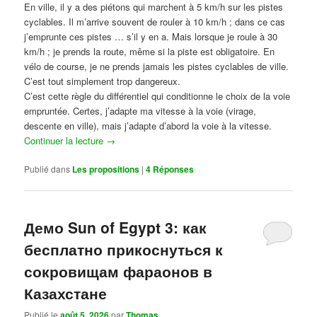
En ville, il y a des piétons qui marchent à 5 km/h sur les pistes
cyclables. Il m’arrive souvent de rouler à 10 km/h ; dans ce cas
j’emprunte ces pistes … s’il y en a. Mais lorsque je roule à 30
km/h ; je prends la route, même si la piste est obligatoire. En
vélo de course, je ne prends jamais les pistes cyclables de ville.
C’est tout simplement trop dangereux.
C’est cette règle du différentiel qui conditionne le choix de la voie
empruntée. Certes, j’adapte ma vitesse à la voie (virage,
descente en ville), mais j’adapte d’abord la voie à la vitesse.
Continuer la lecture
→
Publié dans
Les propositions
|
4
Réponses
Демо Sun of Egypt 3: как
бесплатно прикоснуться к
сокровищам фараонов в
Казахстане
Publié le
août 5, 2026
par
Thomas