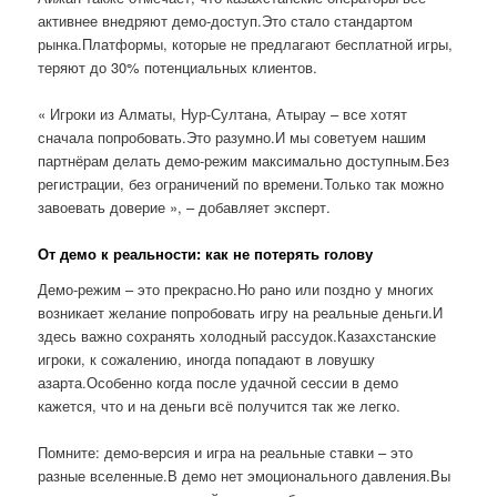
активнее внедряют демо-доступ.Это стало стандартом
рынка.Платформы, которые не предлагают бесплатной игры,
теряют до 30% потенциальных клиентов.
« Игроки из Алматы, Нур-Султана, Атырау – все хотят
сначала попробовать.Это разумно.И мы советуем нашим
партнёрам делать демо-режим максимально доступным.Без
регистрации, без ограничений по времени.Только так можно
завоевать доверие », – добавляет эксперт.
От демо к реальности: как не потерять голову
Демо-режим – это прекрасно.Но рано или поздно у многих
возникает желание попробовать игру на реальные деньги.И
здесь важно сохранять холодный рассудок.Казахстанские
игроки, к сожалению, иногда попадают в ловушку
азарта.Особенно когда после удачной сессии в демо
кажется, что и на деньги всё получится так же легко.
Помните: демо-версия и игра на реальные ставки – это
разные вселенные.В демо нет эмоционального давления.Вы