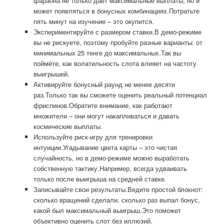
фараона не только даёт максимальные выплаты, но и
может появляться в бонусных комбинациях.Потратьте
пять минут на изучение – это окупится.
Экспериментируйте с размером ставки.В демо-режиме
вы не рискуете, поэтому пробуйте разные варианты: от
минимальных 25 тенге до максимальных.Так вы
поймёте, как волатильность слота влияет на частоту
выигрышей.
Активируйте бонусный раунд не менее десяти
раз.Только так вы сможете оценить реальный потенциал
фриспинов.Обратите внимание, как работают
множители – они могут накапливаться и давать
космические выплаты.
Используйте риск-игру для тренировки
интуиции.Угадывание цвета карты – это чистая
случайность, но в демо-режиме можно выработать
собственную тактику.Например, всегда удваивать
только после выигрыша на средней ставке.
Записывайте свои результаты.Ведите простой блокнот:
сколько вращений сделали, сколько раз выпал бонус,
какой был максимальный выигрыш.Это поможет
объективно оценить слот без иллюзий.