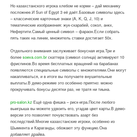
Но казахстанского игрока хлебом не корми – дай механику
посложнее.И Sun of Egypt 3 её даёт.Базовые символы здесь
– классические карточные знаки (A, K, Q, J, 10) и
тематические изображения: жук-скарабей, сокол, анкх,
Нефертити.Самый ценный символ – фараон.Если собрать
пять таких на линии, множитель ставки достигает 50x.
Отдельного внимания заслуживает бонусная игра.Три и
более
soeva.com.br
скаттера (символ солнца) активируют 10
фриспинов.Во время бесплатных вращений на барабанах
появляются специальные символы с множителями.Они могут
накапливаться, и в итоге вы получаете внушительные
выплаты.В демо-режиме это особенно приятно: можно
прокручивать бонусы десятки раз, не тратя ни тиына.
pro-salon.kz
Ещё одна фишка – риск-игра.После любого
выигрыша вы можете удвоить его, угадав цвет карты.В демо-
версии это позволяет почувствовать азарт без
последствий.Многие казахстанские игроки, особенно из
Шымкента и Караганды, обожают эту функцию.Она
добавляет драйва.