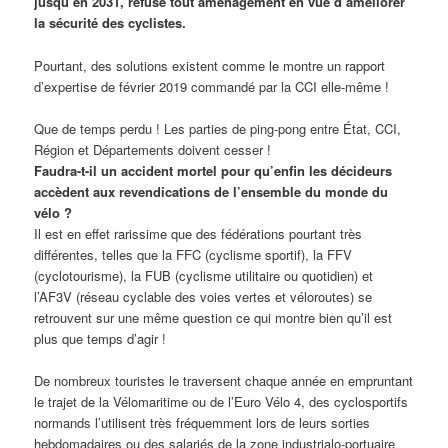
jusqu’en 2031, refuse tout aménagement en vue d’améliorer
la sécurité des cyclistes.
Pourtant, des solutions existent comme le montre un rapport
d’expertise de février 2019 commandé par la CCI elle-même !
Que de temps perdu ! Les parties de ping-pong entre État, CCI,
Région et Départements doivent cesser !
Faudra-t-il un accident mortel pour qu’enfin les décideurs
accèdent aux revendications de l’ensemble du monde du
vélo ?
Il est en effet rarissime que des fédérations pourtant très
différentes, telles que la FFC (cyclisme sportif), la FFV
(cyclotourisme), la FUB (cyclisme utilitaire ou quotidien) et
l’AF3V (réseau cyclable des voies vertes et véloroutes) se
retrouvent sur une même question ce qui montre bien qu’il est
plus que temps d’agir !
De nombreux touristes le traversent chaque année en empruntant
le trajet de la Vélomaritime ou de l’Euro Vélo 4, des cyclosportifs
normands l’utilisent très fréquemment lors de leurs sorties
hebdomadaires ou des salariés de la zone industrialo-portuaire