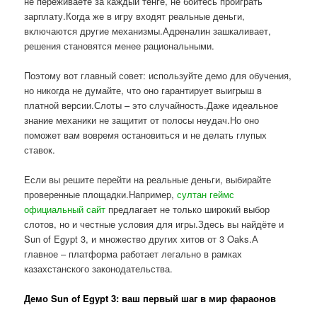
не переживаете за каждый тенге, не боитесь проиграть
зарплату.Когда же в игру входят реальные деньги,
включаются другие механизмы.Адреналин зашкаливает,
решения становятся менее рациональными.
Поэтому вот главный совет: используйте демо для обучения,
но никогда не думайте, что оно гарантирует выигрыш в
платной версии.Слоты – это случайность.Даже идеальное
знание механики не защитит от полосы неудач.Но оно
поможет вам вовремя остановиться и не делать глупых
ставок.
Если вы решите перейти на реальные деньги, выбирайте
проверенные площадки.Например,
султан геймс
официальный сайт
предлагает не только широкий выбор
слотов, но и честные условия для игры.Здесь вы найдёте и
Sun of Egypt 3, и множество других хитов от 3 Oaks.А
главное – платформа работает легально в рамках
казахстанского законодательства.
Демо Sun of Egypt 3: ваш первый шаг в мир фараонов