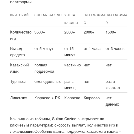
платформы.
КРИТЕРИЙ
SULTAN CAZINO
VOLTA
ПЛАТФОРМА
ПЛАТФОРМА
КАЗИНО
C
D
Количество
3500+
2800+
2000+
1500+
игр
Вывод
от 5 минут
от 15
от 1 часа
от 3 часов
средств
минут
Казахский
полная
частично
нет
нет
язык
поддержка
Турниры
еженедельные
раз в
нет
раз в
месяц
квартал
Лицензия
Кюрасао + РК
Кюрасао
Кюрасао
нет
данных
Как видно из таблицы, Sultan Cazino выигрывает по
ключевым параметрам: скорость выплат, количество игр и
локализация.Особенно важна поддержка казахского языка –