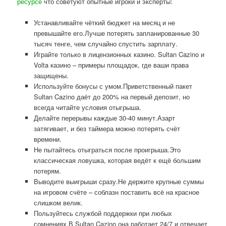
ресурсе
что советуют опытные игроки и эксперты:
Устанавливайте чёткий бюджет на месяц и не
превышайте его.Лучше потерять запланированные 30
тысяч тенге, чем случайно спустить зарплату.
Играйте только в лицензионных казино. Sultan Cazino и
Volta казино – примеры площадок, где ваши права
защищены.
Используйте бонусы с умом.Приветственный пакет
Sultan Cazino даёт до 200% на первый депозит, но
всегда читайте условия отыгрыша.
Делайте перерывы каждые 30-40 минут.Азарт
затягивает, и без таймера можно потерять счёт
времени.
Не пытайтесь отыграться после проигрыша.Это
классическая ловушка, которая ведёт к ещё большим
потерям.
Выводите выигрыши сразу.Не держите крупные суммы
на игровом счёте – соблазн поставить всё на красное
слишком велик.
Пользуйтесь службой поддержки при любых
сомнениях.В Sultan Cazino она работает 24/7 и отвечает