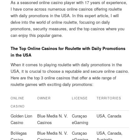
As a seasoned online casino player with 17 years of experience,
I have come across numerous online casinos offering roulette
with daily promotions in the USA. In this expert article, I will
delve into the world of online roulette, focusing on daily
promotions, security measures, and the top casinos where you
can enjoy this popular game.
The Top Online Casinos for Roulette with Daily Promotions
in the USA
When it comes to playing roulette with daily promotions in the
USA, it is crucial to choose a reputable and secure online casino.
Here are the top 3 online casinos that offer a wide range of
roulette games with exciting daily promotions:
ONLINE
OWNER
LICENSE
TERRITORIES
CASINO
Golden Lion
Blue Media N. V.
Curaçao
USA, Canada
Casino
Casinos
eGaming
BoVegas
Blue Media N. V.
Curaçao
USA, Canada,
Casino
Casinos
eGaming
Australia