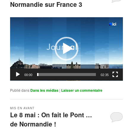
Normandie sur France 3
Publié le
mai 11, 2026
par
Steph
Lecteur
vidéo
00:00
02:35
Publié dans
Dans les médias
|
Laisser un commentaire
MIS EN AVANT
Le 8 mai : On fait le Pont …
de Normandie !