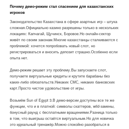
Почему демо-режим стал спасением для казахстанских
игроков
Законодательство Казахстана в сфере азартных игр – штука
сложная.Официально казино разрешены только в нескольких
локациях: Капчагай, Щучинск, Боровое.Но онлайн-сектор
живёт по своим законам.Многие казахстанцы сталкиваются с
проблемой: хочется попробовать новый слот, но
регистрироваться и вносить депозит страшно.Особенно если
опыта нет.
Демо-режим решает эту проблему.Вы запускаете слот,
получаете виртуальные кредиты и крутите барабаны без
каких-либо обязательств.Никаких СМС, никаких банковских
карт.Просто чистое удовольствие от игры.
Возьмём Sun of Egypt 3.В демо-версии доступны все те же
функции, что и в платной: символы скаттеров, wild-замены,
бонусный раунд с бесплатными вращениями.Разница только
в том, что выигрыш остаётся виртуальным.Но для новичка
это идеальный тренажёр.Можно спокойно разобраться в