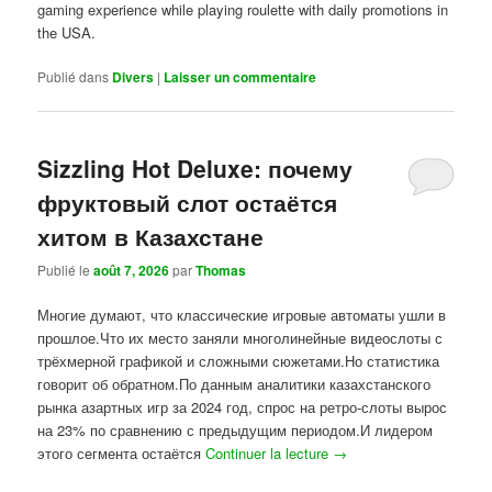
gaming experience while playing roulette with daily promotions in
the USA.
Publié dans
Divers
|
Laisser un commentaire
Sizzling Hot Deluxe: почему
фруктовый слот остаётся
хитом в Казахстане
Publié le
août 7, 2026
par
Thomas
Многие думают, что классические игровые автоматы ушли в
прошлое.Что их место заняли многолинейные видеослоты с
трёхмерной графикой и сложными сюжетами.Но статистика
говорит об обратном.По данным аналитики казахстанского
рынка азартных игр за 2024 год, спрос на ретро-слоты вырос
на 23% по сравнению с предыдущим периодом.И лидером
этого сегмента остаётся
Continuer la lecture
→