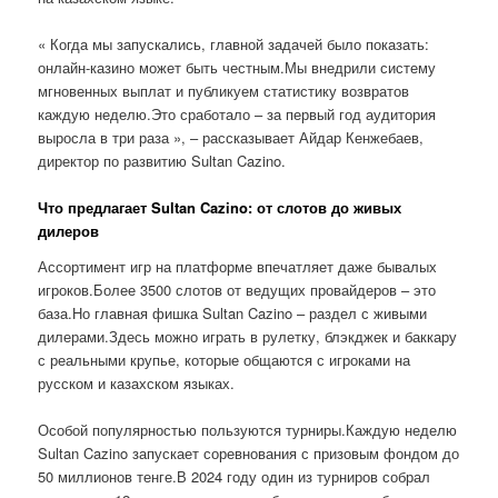
« Когда мы запускались, главной задачей было показать:
онлайн-казино может быть честным.Мы внедрили систему
мгновенных выплат и публикуем статистику возвратов
каждую неделю.Это сработало – за первый год аудитория
выросла в три раза », – рассказывает Айдар Кенжебаев,
директор по развитию Sultan Cazino.
Что предлагает Sultan Cazino: от слотов до живых
дилеров
Ассортимент игр на платформе впечатляет даже бывалых
игроков.Более 3500 слотов от ведущих провайдеров – это
база.Но главная фишка Sultan Cazino – раздел с живыми
дилерами.Здесь можно играть в рулетку, блэкджек и баккару
с реальными крупье, которые общаются с игроками на
русском и казахском языках.
Особой популярностью пользуются турниры.Каждую неделю
Sultan Cazino запускает соревнования с призовым фондом до
50 миллионов тенге.В 2024 году один из турниров собрал