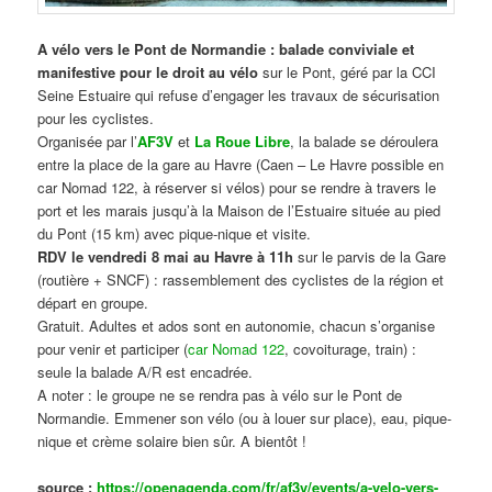
A vélo vers le Pont de Normandie : balade conviviale et
manifestive
pour le droit au vélo
sur le Pont, géré par la CCI
Seine Estuaire qui refuse d’engager les travaux de sécurisation
pour les cyclistes.
Organisée par l’
AF3V
et
La Roue Libre
, la balade se déroulera
entre la place de la gare au Havre (Caen – Le Havre possible en
car Nomad 122, à réserver si vélos) pour se rendre à travers le
port et les marais jusqu’à la Maison de l’Estuaire située au pied
du Pont (15 km) avec pique-nique et visite.
RDV le vendredi 8 mai au Havre à 11h
sur le parvis de la Gare
(routière + SNCF) : rassemblement des cyclistes de la région et
départ en groupe.
Gratuit. Adultes et ados sont en autonomie, chacun s’organise
pour venir et participer (
car Nomad 122
, covoiturage, train) :
seule la balade A/R est encadrée.
A noter : le groupe ne se rendra pas à vélo sur le Pont de
Normandie. Emmener son vélo (ou à louer sur place), eau, pique-
nique et crème solaire bien sûr. A bientôt !
source :
https://openagenda.com/fr/af3v/events/a-velo-vers-