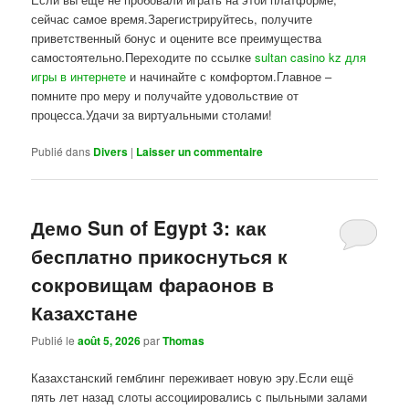
сейчас самое время.Зарегистрируйтесь, получите
приветственный бонус и оцените все преимущества
самостоятельно.Переходите по ссылке
sultan casino kz для
игры в интернете
и начинайте с комфортом.Главное –
помните про меру и получайте удовольствие от
процесса.Удачи за виртуальными столами!
Publié dans
Divers
|
Laisser un commentaire
Демо Sun of Egypt 3: как
бесплатно прикоснуться к
сокровищам фараонов в
Казахстане
Publié le
août 5, 2026
par
Thomas
Казахстанский гемблинг переживает новую эру.Если ещё
пять лет назад слоты ассоциировались с пыльными залами