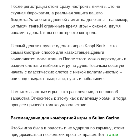
После регистрации стоит сразу настроить лимиты.Это не
скучная бюрократия, а реальная защита вашего
бюджета.Установите дневной лимит на депозиты – например,
50 тысяч тенге.И ограничьте время игры – скажем, двумя
часами в день.Так вы не потеряете контроль.
Первый депозит лучше сделать через Kaspi Bank – это
самый быстрый способ для казахстанцев.Деньги
зачисляются моментально.После этого можно переходить в
раздел слотов и выбирать игру по душе.Новичкам советую
начать с классических слотов с низкой волатильностью –
они чаще выдают выигрыши, пусть и небольшие.
Помните: азартные игры – это развлечение, а не способ
заработка.Относитесь к этому как к платному хобби, и тогда
процесс принесёт только удовольствие.
Рекомендации для комфортной игры в Sultan Cazino
Чтобы игра была в радость и не ударила по карману, стоит
придерживаться нескольких простых правил.Вот
в этом