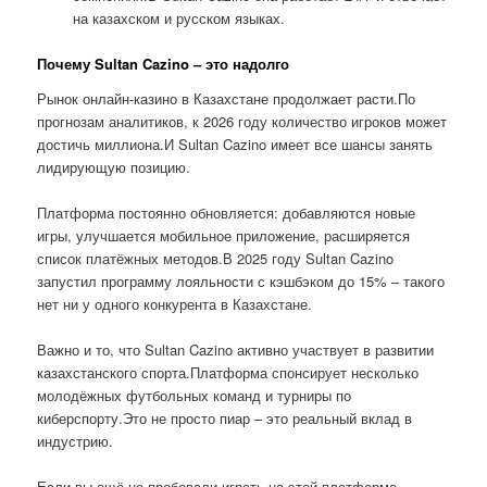
на казахском и русском языках.
Почему Sultan Cazino – это надолго
Рынок онлайн-казино в Казахстане продолжает расти.По
прогнозам аналитиков, к 2026 году количество игроков может
достичь миллиона.И Sultan Cazino имеет все шансы занять
лидирующую позицию.
Платформа постоянно обновляется: добавляются новые
игры, улучшается мобильное приложение, расширяется
список платёжных методов.В 2025 году Sultan Cazino
запустил программу лояльности с кэшбэком до 15% – такого
нет ни у одного конкурента в Казахстане.
Важно и то, что Sultan Cazino активно участвует в развитии
казахстанского спорта.Платформа спонсирует несколько
молодёжных футбольных команд и турниры по
киберспорту.Это не просто пиар – это реальный вклад в
индустрию.
Если вы ещё не пробовали играть на этой платформе,