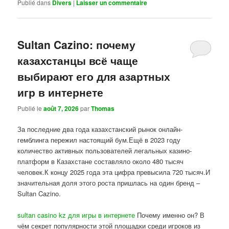
Publié dans
Divers
|
Laisser un commentaire
Sultan Cazino: почему
казахстанцы всё чаще
выбирают его для азартных
игр в интернете
Publié le
août 7, 2026
par
Thomas
За последние два года казахстанский рынок онлайн-
гемблинга пережил настоящий бум.Ещё в 2023 году
количество активных пользователей легальных казино-
платформ в Казахстане составляло около 480 тысяч
человек.К концу 2025 года эта цифра превысила 720 тысяч.И
значительная доля этого роста пришлась на один бренд –
Sultan Cazino.
sultan casino kz для игры в интернете
Почему именно он? В
чём секрет популярности этой площадки среди игроков из