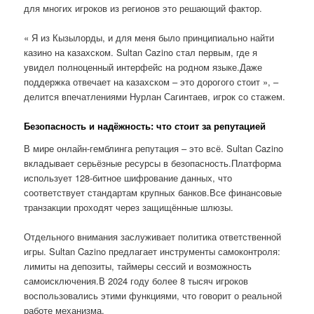
для многих игроков из регионов это решающий фактор.
« Я из Кызылорды, и для меня было принципиально найти
казино на казахском. Sultan Cazino стал первым, где я
увидел полноценный интерфейс на родном языке.Даже
поддержка отвечает на казахском – это дорогого стоит », –
делится впечатлениями Нурлан Сагинтаев, игрок со стажем.
Безопасность и надёжность: что стоит за репутацией
В мире онлайн-гемблинга репутация – это всё. Sultan Cazino
вкладывает серьёзные ресурсы в безопасность.Платформа
использует 128-битное шифрование данных, что
соответствует стандартам крупных банков.Все финансовые
транзакции проходят через защищённые шлюзы.
Отдельного внимания заслуживает политика ответственной
игры. Sultan Cazino предлагает инструменты самоконтроля:
лимиты на депозиты, таймеры сессий и возможность
самоисключения.В 2024 году более 8 тысяч игроков
воспользовались этими функциями, что говорит о реальной
работе механизма.