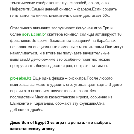
тематические изображения: жук-скарабей, сокол, анкх,
Нефертити.Самый ценный символ – фараон.Если собрать
пять таких на линии, множитель ставки достигает 50x.
Отдельного внимания заслуживает бонусная игра.Три и
более
soeva.com.br
скаттера (символ солнца) активируют 10
фриспинов.Во время бесплатных вращений на барабанах
появляются специальные символы с множителями.Они могут
накапливаться, и в итоге вы получаете внушительные
выплаты.В демо-режиме это особенно приятно: можно
прокручивать бонусы десятки раз, не тратя ни тиына.
pro-salon.kz
Ещё одна фишка – риск-игра.После любого
выигрыша вы можете удвоить его, угадав цвет карты.В демо-
версии это позволяет почувствовать азарт без
последствий.Многие казахстанские игроки, особенно из
Шымкента и Караганды, обожают эту функцию.Она
добавляет драйва.
Демо Sun of Egypt 3 vs игра на деньги: что выбрать
казахстанскому игроку