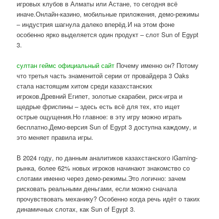
игровых клубов в Алматы или Астане, то сегодня всё
иначе.Онлайн-казино, мобильные приложения, демо-режимы
– индустрия шагнула далеко вперёд.И на этом фоне
особенно ярко выделяется один продукт – слот Sun of Egypt
3.
султан геймс официальный сайт
Почему именно он? Потому
что третья часть знаменитой серии от провайдера 3 Oaks
стала настоящим хитом среди казахстанских
игроков.Древний Египет, золотые скарабеи, риск-игра и
щедрые фриспины – здесь есть всё для тех, кто ищет
острые ощущения.Но главное: в эту игру можно играть
бесплатно.Демо-версия Sun of Egypt 3 доступна каждому, и
это меняет правила игры.
В 2024 году, по данным аналитиков казахстанского iGaming-
рынка, более 62% новых игроков начинают знакомство со
слотами именно через демо-режимы.Это логично: зачем
рисковать реальными деньгами, если можно сначала
прочувствовать механику? Особенно когда речь идёт о таких
динамичных слотах, как Sun of Egypt 3.