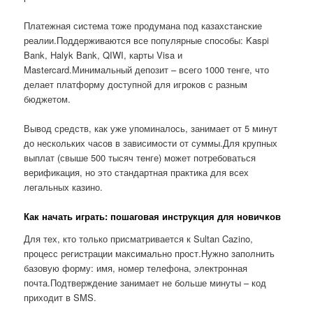
Платежная система тоже продумана под казахстанские
реалии.Поддерживаются все популярные способы: Kaspi
Bank, Halyk Bank, QIWI, карты Visa и
Mastercard.Минимальный депозит – всего 1000 тенге, что
делает платформу доступной для игроков с разным
бюджетом.
Вывод средств, как уже упоминалось, занимает от 5 минут
до нескольких часов в зависимости от суммы.Для крупных
выплат (свыше 500 тысяч тенге) может потребоваться
верификация, но это стандартная практика для всех
легальных казино.
Как начать играть: пошаговая инструкция для новичков
Для тех, кто только присматривается к Sultan Cazino,
процесс регистрации максимально прост.Нужно заполнить
базовую форму: имя, номер телефона, электронная
почта.Подтверждение занимает не больше минуты – код
приходит в SMS.