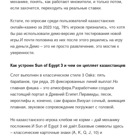
механике, понять, как работают множители, и только потом,
если захочется, переходить на реальные ставки.
Кстати, по опросам среди пользователей казахстанских
онлайн-казино за 2023 год, 78% игроков признались, что хотя
бы раз использовали демо-версию для тестирования новой
игры.И почти половина из них после этого решились на игру
на деньги.Демо – это не просто развлечение, это мостик к
уверенности.
Как устроен Sun of Egypt 3 и чем он цепляет казахстанцев
Слот выполнен в классическом стиле 3 Oaks: пять
барабанов, три ряда, 25 фиксированных линий выплат.Но
главная фишка – это атмосфера.Разработчики создали
настоящий портал в Древний Египет.Пирамиды, песок,
иероглифы и, конечно, сам фараон.Визуал сочный, анимация
плавная, звуковое сопровождение погружает с головой.
Но казахстанского игрока хлебом не корми – дай механику
посложнее.И Sun of Egypt 3 её даёт.Базовые символы здесь
– классические карточные знаки (A, K, Q, J, 10) и