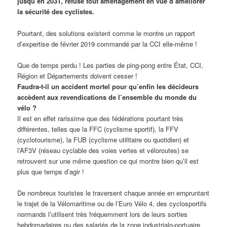
jusqu’en 2031, refuse tout aménagement en vue d’améliorer
la sécurité des cyclistes.
Pourtant, des solutions existent comme le montre un rapport
d’expertise de février 2019 commandé par la CCI elle-même !
Que de temps perdu ! Les parties de ping-pong entre État, CCI,
Région et Départements doivent cesser !
Faudra-t-il un accident mortel pour qu’enfin les décideurs
accèdent aux revendications de l’ensemble du monde du
vélo ?
Il est en effet rarissime que des fédérations pourtant très
différentes, telles que la FFC (cyclisme sportif), la FFV
(cyclotourisme), la FUB (cyclisme utilitaire ou quotidien) et
l’AF3V (réseau cyclable des voies vertes et véloroutes) se
retrouvent sur une même question ce qui montre bien qu’il est
plus que temps d’agir !
De nombreux touristes le traversent chaque année en empruntant
le trajet de la Vélomaritime ou de l’Euro Vélo 4, des cyclosportifs
normands l’utilisent très fréquemment lors de leurs sorties
hebdomadaires ou des salariés de la zone industrialo-portuaire