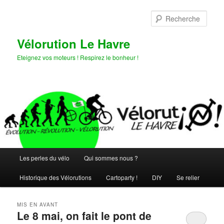
Aller
Aller
au
au
Rech
contenu
contenu
principal
secondaire
Vélorution Le Havre
Eteignez vos moteurs ! Respirez le bonheur !
Menu
Les perles du vélo
Qui sommes nous ?
principal
Historique des Vélorutions
Cartoparty !
DIY
Se relier
MIS EN AVANT
Le 8 mai, on fait le pont de