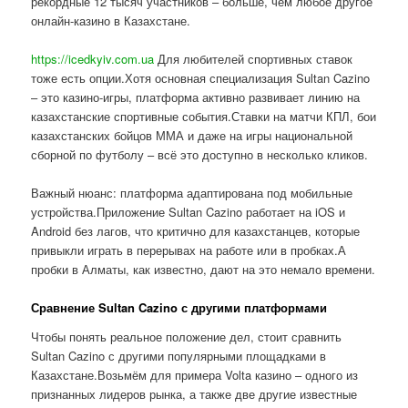
рекордные 12 тысяч участников – больше, чем любое другое
онлайн-казино в Казахстане.
https://icedkyiv.com.ua
Для любителей спортивных ставок
тоже есть опции.Хотя основная специализация Sultan Cazino
– это казино-игры, платформа активно развивает линию на
казахстанские спортивные события.Ставки на матчи КПЛ, бои
казахстанских бойцов ММА и даже на игры национальной
сборной по футболу – всё это доступно в несколько кликов.
Важный нюанс: платформа адаптирована под мобильные
устройства.Приложение Sultan Cazino работает на iOS и
Android без лагов, что критично для казахстанцев, которые
привыкли играть в перерывах на работе или в пробках.А
пробки в Алматы, как известно, дают на это немало времени.
Сравнение Sultan Cazino с другими платформами
Чтобы понять реальное положение дел, стоит сравнить
Sultan Cazino с другими популярными площадками в
Казахстане.Возьмём для примера Volta казино – одного из
признанных лидеров рынка, а также две другие известные