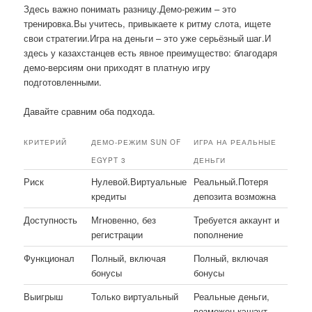
Здесь важно понимать разницу.Демо-режим – это
тренировка.Вы учитесь, привыкаете к ритму слота, ищете
свои стратегии.Игра на деньги – это уже серьёзный шаг.И
здесь у казахстанцев есть явное преимущество: благодаря
демо-версиям они приходят в платную игру
подготовленными.
Давайте сравним оба подхода.
КРИТЕРИЙ
ДЕМО-РЕЖИМ SUN OF
ИГРА НА РЕАЛЬНЫЕ
EGYPT 3
ДЕНЬГИ
Риск
Нулевой.Виртуальные
Реальный.Потеря
кредиты
депозита возможна
Доступность
Мгновенно, без
Требуется аккаунт и
регистрации
пополнение
Функционал
Полный, включая
Полный, включая
бонусы
бонусы
Выигрыш
Только виртуальный
Реальные деньги,
возможен кэшаут