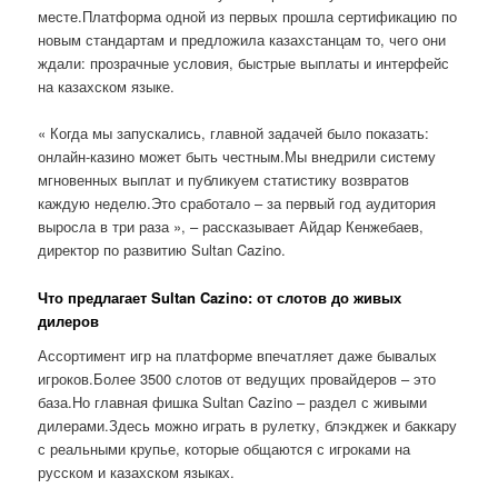
месте.Платформа одной из первых прошла сертификацию по
новым стандартам и предложила казахстанцам то, чего они
ждали: прозрачные условия, быстрые выплаты и интерфейс
на казахском языке.
« Когда мы запускались, главной задачей было показать:
онлайн-казино может быть честным.Мы внедрили систему
мгновенных выплат и публикуем статистику возвратов
каждую неделю.Это сработало – за первый год аудитория
выросла в три раза », – рассказывает Айдар Кенжебаев,
директор по развитию Sultan Cazino.
Что предлагает Sultan Cazino: от слотов до живых
дилеров
Ассортимент игр на платформе впечатляет даже бывалых
игроков.Более 3500 слотов от ведущих провайдеров – это
база.Но главная фишка Sultan Cazino – раздел с живыми
дилерами.Здесь можно играть в рулетку, блэкджек и баккару
с реальными крупье, которые общаются с игроками на
русском и казахском языках.