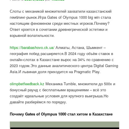
Слоты с механикой множителей захватили казахстанский
гемблинг-рынок.Игра Gates of Olympus 1000 big win стала
настоящим феноменом среди местных игроков.Почему?
Ответ кроется в сочетании древнегреческой эстетики и
взрывной волатильности.
https://barabashovo.ck.ua/
Алматы, Астана, Шымкент –
география побед расширяется.В 2024 году объём ставок в
онлайн-слотах в Казахстане вырос на 34% по сравнению с
2023 годом.Это данные аналитического центра Digital Gaming
Asia.И львиная доля приходится на Pragmatic Play.
olimpbetfeedback.kz
Механика Tumble, множители до 500x и
бонусный раунд с бесплатными вращениями – всё это
создаёт идеальные условия для крупного выигрыша.Но
давайте разберёмся по порядку.
Почему Gates of Olympus 1000 стал хитом в Казахстане