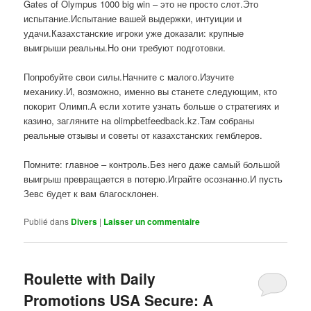
Gates of Olympus 1000 big win – это не просто слот.Это
испытание.Испытание вашей выдержки, интуиции и
удачи.Казахстанские игроки уже доказали: крупные
выигрыши реальны.Но они требуют подготовки.
Попробуйте свои силы.Начните с малого.Изучите
механику.И, возможно, именно вы станете следующим, кто
покорит Олимп.А если хотите узнать больше о стратегиях и
казино, загляните на olimpbetfeedback.kz.Там собраны
реальные отзывы и советы от казахстанских гемблеров.
Помните: главное – контроль.Без него даже самый большой
выигрыш превращается в потерю.Играйте осознанно.И пусть
Зевс будет к вам благосклонен.
Publié dans
Divers
|
Laisser un commentaire
Roulette with Daily
Promotions USA Secure: A