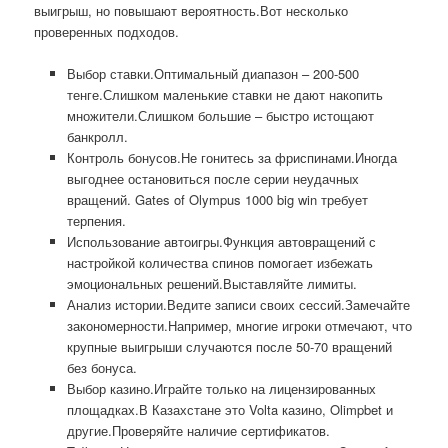
выигрыш, но повышают вероятность.Вот несколько
проверенных подходов.
Выбор ставки.Оптимальный диапазон – 200-500
тенге.Слишком маленькие ставки не дают накопить
множители.Слишком большие – быстро истощают
банкролл.
Контроль бонусов.Не гонитесь за фриспинами.Иногда
выгоднее остановиться после серии неудачных
вращений. Gates of Olympus 1000 big win требует
терпения.
Использование автоигры.Функция автовращений с
настройкой количества спинов помогает избежать
эмоциональных решений.Выставляйте лимиты.
Анализ истории.Ведите записи своих сессий.Замечайте
закономерности.Например, многие игроки отмечают, что
крупные выигрыши случаются после 50-70 вращений
без бонуса.
Выбор казино.Играйте только на лицензированных
площадках.В Казахстане это Volta казино, Olimpbet и
другие.Проверяйте наличие сертификатов.