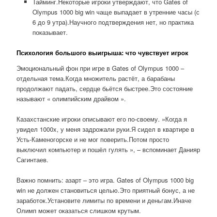
Тайминг.Некоторые игроки утверждают, что Gates of
Olympus 1000 big win чаще выпадает в утренние часы (с
6 до 9 утра).Научного подтверждения нет, но практика
показывает.
Психология большого выигрыша: что чувствует игрок
Эмоциональный фон при игре в Gates of Olympus 1000 –
отдельная тема.Когда множитель растёт, а барабаны
продолжают падать, сердце бьётся быстрее.Это состояние
называют « олимпийским драйвом ».
Казахстанские игроки описывают его по-своему. »Когда я
увидел 1000x, у меня задрожали руки.Я сидел в квартире в
Усть-Каменогорске и не мог поверить.Потом просто
выключил компьютер и пошёл гулять », – вспоминает Данияр
Сагинтаев.
Важно помнить: азарт – это игра. Gates of Olympus 1000 big
win не должен становиться целью.Это приятный бонус, а не
заработок.Установите лимиты по времени и деньгам.Иначе
Олимп может оказаться слишком крутым.