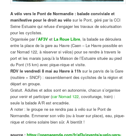
A vélo vers le Pont de Normandie : balade conviviale et
manifestive
pour le droit au vélo
sur le Pont, géré par la CCI
Seine Estuaire qui refuse d’engager les travaux de sécurisation
pour les cyclistes.
Organisée par l’
AF3V
et
La Roue Libre
, la balade se déroulera
entre la place de la gare au Havre (Caen – Le Havre possible en
car Nomad 122, à réserver si vélos) pour se rendre à travers le
port et les marais jusqu’à la Maison de l’Estuaire située au pied
du Pont (15 km) avec pique-nique et visite.
RDV le vendredi 8 mai au Havre à 11h
sur le parvis de la Gare
(routière + SNCF) : rassemblement des cyclistes de la région et
départ en groupe.
Gratuit. Adultes et ados sont en autonomie, chacun s’organise
pour venir et participer (
car Nomad 122
, covoiturage, train) :
seule la balade A/R est encadrée.
A noter : le groupe ne se rendra pas à vélo sur le Pont de
Normandie. Emmener son vélo (ou à louer sur place), eau, pique-
nique et crème solaire bien sûr. A bientôt !
source :
https://openagenda.com/fr/af3v/events/a-velo-vers-