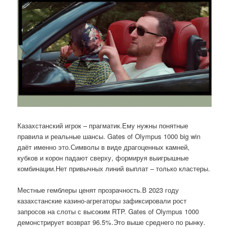
Казахстанский игрок – прагматик.Ему нужны понятные
правила и реальные шансы. Gates of Olympus 1000 big win
даёт именно это.Символы в виде драгоценных камней,
кубков и корон падают сверху, формируя выигрышные
комбинации.Нет привычных линий выплат – только кластеры.
Местные гемблеры ценят прозрачность.В 2023 году
казахстанские казино-агрегаторы зафиксировали рост
запросов на слоты с высоким RTP. Gates of Olympus 1000
демонстрирует возврат 96.5%.Это выше среднего по рынку.