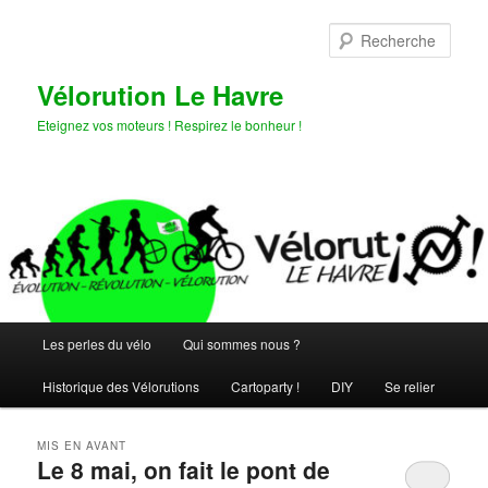
Aller
Aller
au
au
Rech
contenu
contenu
principal
secondaire
Vélorution Le Havre
Eteignez vos moteurs ! Respirez le bonheur !
Menu
Les perles du vélo
Qui sommes nous ?
principal
Historique des Vélorutions
Cartoparty !
DIY
Se relier
MIS EN AVANT
Le 8 mai, on fait le pont de