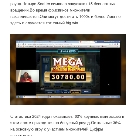
раунд.Четыре Scatter-символа запускают 15 бесплатных
вращений.Во время фриспинов множители
накапливаются.Они могут достигать 1000x и более.Именно
здесь и случается тот самый big win.
Статистика 2024 года показывает: 62% крупных выигрышей в
этом слоте приходятся на бонусный раунд.Остальные 38% –
на основную игру с участием множителей.Цифры
впечатляют.