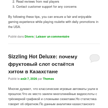
Read reviews from real players
Contact customer support for any concerns
By following these tips, you can ensure a fair and enjoyable
gaming experience while playing roulette with daily promotions in
the USA.
Publié dans
Divers
|
Laisser un commentaire
Sizzling Hot Deluxe: почему
фруктовый слот остаётся
хитом в Казахстане
Publié le
août 7, 2026
par
Thomas
Многие думают, что классические игровые автоматы ушли в
прошлое.Что их место заняли многолинейные видеослоты с
трёхмерной графикой и сложными сюжетами.Но статистика
говорит об обратном.По данным аналитики казахстанского