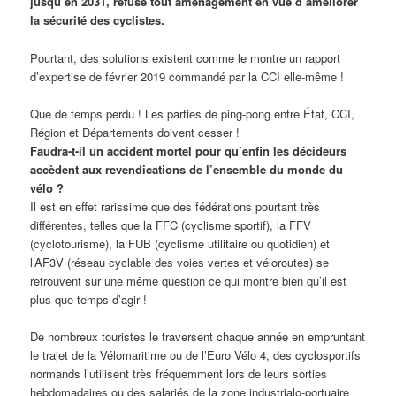
jusqu’en 2031, refuse tout aménagement en vue d’améliorer
la sécurité des cyclistes.
Pourtant, des solutions existent comme le montre un rapport
d’expertise de février 2019 commandé par la CCI elle-même !
Que de temps perdu ! Les parties de ping-pong entre État, CCI,
Région et Départements doivent cesser !
Faudra-t-il un accident mortel pour qu’enfin les décideurs
accèdent aux revendications de l’ensemble du monde du
vélo ?
Il est en effet rarissime que des fédérations pourtant très
différentes, telles que la FFC (cyclisme sportif), la FFV
(cyclotourisme), la FUB (cyclisme utilitaire ou quotidien) et
l’AF3V (réseau cyclable des voies vertes et véloroutes) se
retrouvent sur une même question ce qui montre bien qu’il est
plus que temps d’agir !
De nombreux touristes le traversent chaque année en empruntant
le trajet de la Vélomaritime ou de l’Euro Vélo 4, des cyclosportifs
normands l’utilisent très fréquemment lors de leurs sorties
hebdomadaires ou des salariés de la zone industrialo-portuaire