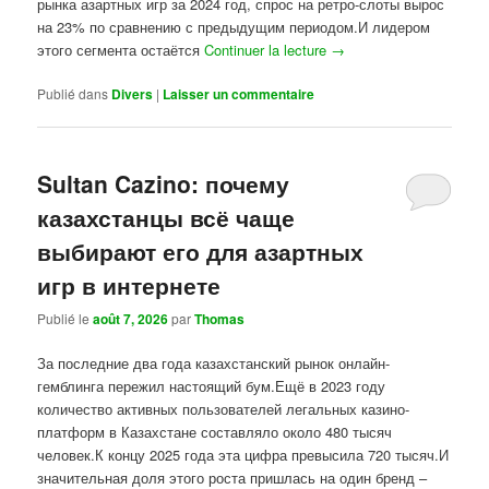
рынка азартных игр за 2024 год, спрос на ретро-слоты вырос
на 23% по сравнению с предыдущим периодом.И лидером
этого сегмента остаётся
Continuer la lecture
→
Publié dans
Divers
|
Laisser un commentaire
Sultan Cazino: почему
казахстанцы всё чаще
выбирают его для азартных
игр в интернете
Publié le
août 7, 2026
par
Thomas
За последние два года казахстанский рынок онлайн-
гемблинга пережил настоящий бум.Ещё в 2023 году
количество активных пользователей легальных казино-
платформ в Казахстане составляло около 480 тысяч
человек.К концу 2025 года эта цифра превысила 720 тысяч.И
значительная доля этого роста пришлась на один бренд –