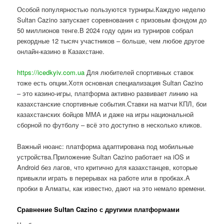
Особой популярностью пользуются турниры.Каждую неделю
Sultan Cazino запускает соревнования с призовым фондом до
50 миллионов тенге.В 2024 году один из турниров собрал
рекордные 12 тысяч участников – больше, чем любое другое
онлайн-казино в Казахстане.
https://icedkyiv.com.ua
Для любителей спортивных ставок
тоже есть опции.Хотя основная специализация Sultan Cazino
– это казино-игры, платформа активно развивает линию на
казахстанские спортивные события.Ставки на матчи КПЛ, бои
казахстанских бойцов ММА и даже на игры национальной
сборной по футболу – всё это доступно в несколько кликов.
Важный нюанс: платформа адаптирована под мобильные
устройства.Приложение Sultan Cazino работает на iOS и
Android без лагов, что критично для казахстанцев, которые
привыкли играть в перерывах на работе или в пробках.А
пробки в Алматы, как известно, дают на это немало времени.
Сравнение Sultan Cazino с другими платформами