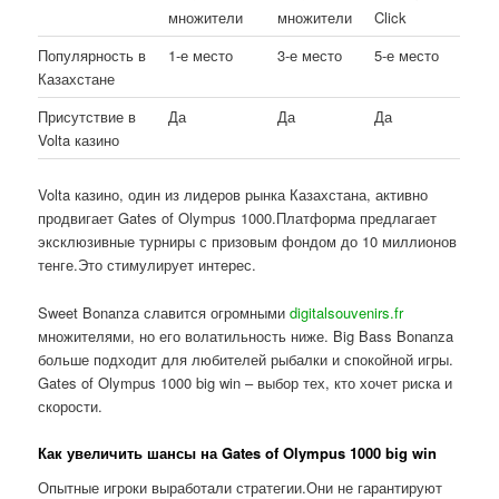
множители
множители
Click
Популярность в
1-е место
3-е место
5-е место
Казахстане
Присутствие в
Да
Да
Да
Volta казино
Volta казино, один из лидеров рынка Казахстана, активно
продвигает Gates of Olympus 1000.Платформа предлагает
эксклюзивные турниры с призовым фондом до 10 миллионов
тенге.Это стимулирует интерес.
Sweet Bonanza славится огромными
digitalsouvenirs.fr
множителями, но его волатильность ниже. Big Bass Bonanza
больше подходит для любителей рыбалки и спокойной игры.
Gates of Olympus 1000 big win – выбор тех, кто хочет риска и
скорости.
Как увеличить шансы на Gates of Olympus 1000 big win
Опытные игроки выработали стратегии.Они не гарантируют