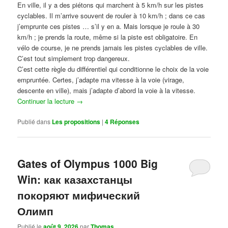
En ville, il y a des piétons qui marchent à 5 km/h sur les pistes
cyclables. Il m’arrive souvent de rouler à 10 km/h ; dans ce cas
j’emprunte ces pistes … s’il y en a. Mais lorsque je roule à 30
km/h ; je prends la route, même si la piste est obligatoire. En
vélo de course, je ne prends jamais les pistes cyclables de ville.
C’est tout simplement trop dangereux.
C’est cette règle du différentiel qui conditionne le choix de la voie
empruntée. Certes, j’adapte ma vitesse à la voie (virage,
descente en ville), mais j’adapte d’abord la voie à la vitesse.
Continuer la lecture
→
Publié dans
Les propositions
|
4
Réponses
Gates of Olympus 1000 Big
Win: как казахстанцы
покоряют мифический
Олимп
Publié le
août 9, 2026
par
Thomas