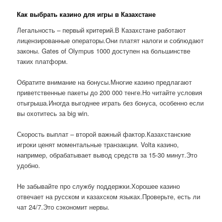
Как выбрать казино для игры в Казахстане
Легальность – первый критерий.В Казахстане работают
лицензированные операторы.Они платят налоги и соблюдают
законы. Gates of Olympus 1000 доступен на большинстве
таких платформ.
Обратите внимание на бонусы.Многие казино предлагают
приветственные пакеты до 200 000 тенге.Но читайте условия
отыгрыша.Иногда выгоднее играть без бонуса, особенно если
вы охотитесь за big win.
Скорость выплат – второй важный фактор.Казахстанские
игроки ценят моментальные транзакции. Volta казино,
например, обрабатывает вывод средств за 15-30 минут.Это
удобно.
Не забывайте про службу поддержки.Хорошее казино
отвечает на русском и казахском языках.Проверьте, есть ли
чат 24/7.Это сэкономит нервы.