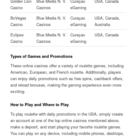
Golden Lion
Blue Media N. V.
Curaçao
USA, Canada
Casino
Casinos
eGaming
BoVegas
Blue Media N. V.
Curaçao
USA, Canada,
Casino
Casinos
eGaming
Australia
Eclipse
Blue Media N. V.
Curaçao
USA, Canada
Casino
Casinos
eGaming
Types of Games and Promotions
These online casinos offer a variety of roulette games, including
American, European, and French roulette. Additionally, players
can enjoy daily promotions such as free spins, cashback offers,
and reload bonuses, making the gaming experience even more
exciting.
How to Play and Where to Play
To play roulette with daily promotions in the USA, simply create
an account at one of the top online casinos mentioned above,
make a deposit, and start playing your favorite roulette games.
You can play on any device, including mobile phones, desktops,