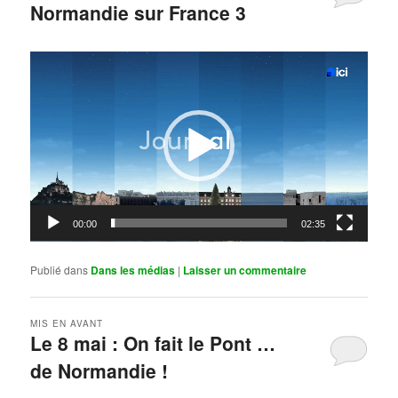
Normandie sur France 3
Publié le
mai 11, 2026
par
Steph
Lecteur
vidéo
00:00
02:35
Publié dans
Dans les médias
|
Laisser un commentaire
MIS EN AVANT
Le 8 mai : On fait le Pont …
de Normandie !