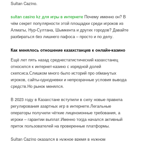
Sultan Cazino.
sultan casino kz для игры в интернете
Почему именно он? В
чём секрет популярности этой площадки среди игроков из
Алматы, Нур-Султана, Шымкента и других городов? Давайте
разбираться без лишнего пафоса – просто и по делу.
Как менялось отношение казахстанцев к онлайн-казино
Ещё лет пять назад среднестатистический казахстанец
относился к интернет-казино с изрядной долей
скепсиса.Слишком много было историй про обманутых
игроков, сайты-однодневки и непрозрачные условия вывода
средств.Но рынок менялся.
В 2023 году в Казахстане вступили в силу новые правила
регулирования азартных игр в интернете.Легальные
операторы получили чёткие лицензионные требования, а
игроки – гарантии выплат.Именно тогда начался активный
приток пользователей на проверенные платформы.
Sultan Cazino оказался в нужное время в нужном