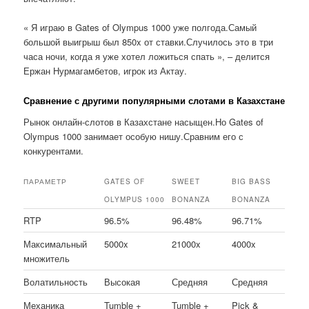
« Я играю в Gates of Olympus 1000 уже полгода.Самый
большой выигрыш был 850x от ставки.Случилось это в три
часа ночи, когда я уже хотел ложиться спать », – делится
Ержан Нурмагамбетов, игрок из Актау.
Сравнение с другими популярными слотами в Казахстане
Рынок онлайн-слотов в Казахстане насыщен.Но Gates of
Olympus 1000 занимает особую нишу.Сравним его с
конкурентами.
ПАРАМЕТР
GATES OF
SWEET
BIG BASS
OLYMPUS 1000
BONANZA
BONANZA
RTP
96.5%
96.48%
96.71%
Максимальный
5000x
21000x
4000x
множитель
Волатильность
Высокая
Средняя
Средняя
Механика
Tumble +
Tumble +
Pick &