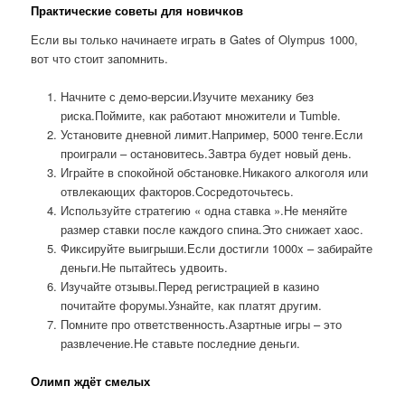
Практические советы для новичков
Если вы только начинаете играть в Gates of Olympus 1000,
вот что стоит запомнить.
Начните с демо-версии.Изучите механику без
риска.Поймите, как работают множители и Tumble.
Установите дневной лимит.Например, 5000 тенге.Если
проиграли – остановитесь.Завтра будет новый день.
Играйте в спокойной обстановке.Никакого алкоголя или
отвлекающих факторов.Сосредоточьтесь.
Используйте стратегию « одна ставка ».Не меняйте
размер ставки после каждого спина.Это снижает хаос.
Фиксируйте выигрыши.Если достигли 1000x – забирайте
деньги.Не пытайтесь удвоить.
Изучайте отзывы.Перед регистрацией в казино
почитайте форумы.Узнайте, как платят другим.
Помните про ответственность.Азартные игры – это
развлечение.Не ставьте последние деньги.
Олимп ждёт смелых