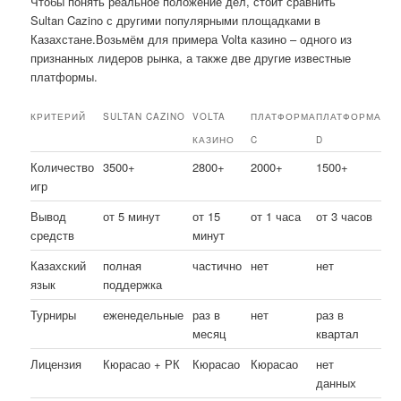
Чтобы понять реальное положение дел, стоит сравнить
Sultan Cazino с другими популярными площадками в
Казахстане.Возьмём для примера Volta казино – одного из
признанных лидеров рынка, а также две другие известные
платформы.
КРИТЕРИЙ
SULTAN CAZINO
VOLTA
ПЛАТФОРМА
ПЛАТФОРМА
КАЗИНО
C
D
Количество
3500+
2800+
2000+
1500+
игр
Вывод
от 5 минут
от 15
от 1 часа
от 3 часов
средств
минут
Казахский
полная
частично
нет
нет
язык
поддержка
Турниры
еженедельные
раз в
нет
раз в
месяц
квартал
Лицензия
Кюрасао + РК
Кюрасао
Кюрасао
нет
данных