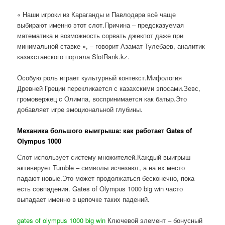
« Наши игроки из Караганды и Павлодара всё чаще
выбирают именно этот слот.Причина – предсказуемая
математика и возможность сорвать джекпот даже при
минимальной ставке », – говорит Азамат Тулебаев, аналитик
казахстанского портала SlotRank.kz.
Особую роль играет культурный контекст.Мифология
Древней Греции перекликается с казахскими эпосами.Зевс,
громовержец с Олимпа, воспринимается как батыр.Это
добавляет игре эмоциональной глубины.
Механика большого выигрыша: как работает Gates of
Olympus 1000
Слот использует систему множителей.Каждый выигрыш
активирует Tumble – символы исчезают, а на их место
падают новые.Это может продолжаться бесконечно, пока
есть совпадения. Gates of Olympus 1000 big win часто
выпадает именно в цепочке таких падений.
gates of olympus 1000 big win
Ключевой элемент – бонусный