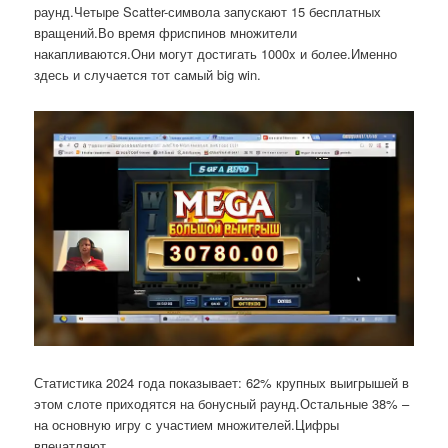
раунд.Четыре Scatter-символа запускают 15 бесплатных
вращений.Во время фриспинов множители
накапливаются.Они могут достигать 1000x и более.Именно
здесь и случается тот самый big win.
Статистика 2024 года показывает: 62% крупных выигрышей в
этом слоте приходятся на бонусный раунд.Остальные 38% –
на основную игру с участием множителей.Цифры
впечатляют.