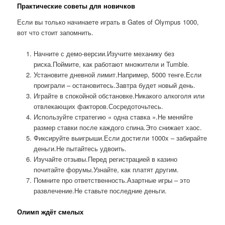
Практические советы для новичков
Если вы только начинаете играть в Gates of Olympus 1000,
вот что стоит запомнить.
Начните с демо-версии.Изучите механику без
риска.Поймите, как работают множители и Tumble.
Установите дневной лимит.Например, 5000 тенге.Если
проиграли – остановитесь.Завтра будет новый день.
Играйте в спокойной обстановке.Никакого алкоголя или
отвлекающих факторов.Сосредоточьтесь.
Используйте стратегию « одна ставка ».Не меняйте
размер ставки после каждого спина.Это снижает хаос.
Фиксируйте выигрыши.Если достигли 1000x – забирайте
деньги.Не пытайтесь удвоить.
Изучайте отзывы.Перед регистрацией в казино
почитайте форумы.Узнайте, как платят другим.
Помните про ответственность.Азартные игры – это
развлечение.Не ставьте последние деньги.
Олимп ждёт смелых