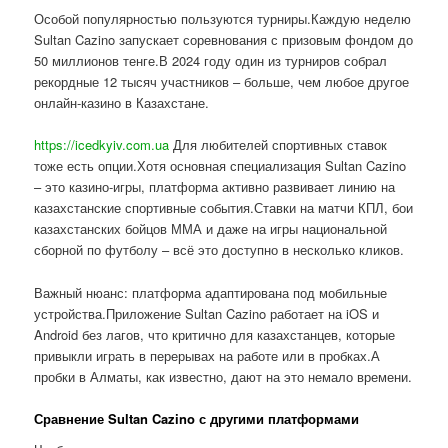
Особой популярностью пользуются турниры.Каждую неделю
Sultan Cazino запускает соревнования с призовым фондом до
50 миллионов тенге.В 2024 году один из турниров собрал
рекордные 12 тысяч участников – больше, чем любое другое
онлайн-казино в Казахстане.
https://icedkyiv.com.ua
Для любителей спортивных ставок
тоже есть опции.Хотя основная специализация Sultan Cazino
– это казино-игры, платформа активно развивает линию на
казахстанские спортивные события.Ставки на матчи КПЛ, бои
казахстанских бойцов ММА и даже на игры национальной
сборной по футболу – всё это доступно в несколько кликов.
Важный нюанс: платформа адаптирована под мобильные
устройства.Приложение Sultan Cazino работает на iOS и
Android без лагов, что критично для казахстанцев, которые
привыкли играть в перерывах на работе или в пробках.А
пробки в Алматы, как известно, дают на это немало времени.
Сравнение Sultan Cazino с другими платформами