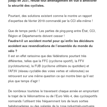
jusqu’en 2031, refuse tout aménagement en vue d’améliorer
la sécurité des cyclistes.
Pourtant, des solutions existent comme le montre un rapport
d’expertise de février 2019 commandé par la CCI elle-même !
Que de temps perdu ! Les parties de ping-pong entre État, CCI,
Région et Départements doivent cesser !
Faudra-t-il un accident mortel pour qu’enfin les décideurs
accèdent aux revendications de l’ensemble du monde du
vélo ?
Il est en effet rarissime que des fédérations pourtant très
différentes, telles que la FFC (cyclisme sportif), la FFV
(cyclotourisme), la FUB (cyclisme utilitaire ou quotidien) et
l’AF3V (réseau cyclable des voies vertes et véloroutes) se
retrouvent sur une même question ce qui montre bien qu’il est
plus que temps d’agir !
De nombreux touristes le traversent chaque année en empruntant
le trajet de la Vélomaritime ou de l’Euro Vélo 4, des cyclosportifs
normands l’utilisent très fréquemment lors de leurs sorties
hebdomadaires ou des salariés de la zone industrialo-portuaire