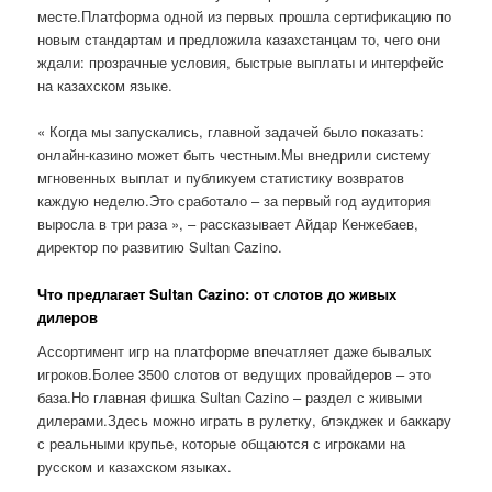
месте.Платформа одной из первых прошла сертификацию по
новым стандартам и предложила казахстанцам то, чего они
ждали: прозрачные условия, быстрые выплаты и интерфейс
на казахском языке.
« Когда мы запускались, главной задачей было показать:
онлайн-казино может быть честным.Мы внедрили систему
мгновенных выплат и публикуем статистику возвратов
каждую неделю.Это сработало – за первый год аудитория
выросла в три раза », – рассказывает Айдар Кенжебаев,
директор по развитию Sultan Cazino.
Что предлагает Sultan Cazino: от слотов до живых
дилеров
Ассортимент игр на платформе впечатляет даже бывалых
игроков.Более 3500 слотов от ведущих провайдеров – это
база.Но главная фишка Sultan Cazino – раздел с живыми
дилерами.Здесь можно играть в рулетку, блэкджек и баккару
с реальными крупье, которые общаются с игроками на
русском и казахском языках.