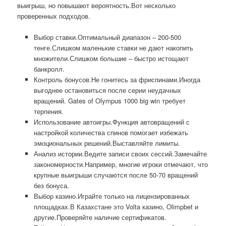
выигрыш, но повышают вероятность.Вот несколько
проверенных подходов.
Выбор ставки.Оптимальный диапазон – 200-500
тенге.Слишком маленькие ставки не дают накопить
множители.Слишком большие – быстро истощают
банкролл.
Контроль бонусов.Не гонитесь за фриспинами.Иногда
выгоднее остановиться после серии неудачных
вращений. Gates of Olympus 1000 big win требует
терпения.
Использование автоигры.Функция автовращений с
настройкой количества спинов помогает избежать
эмоциональных решений.Выставляйте лимиты.
Анализ истории.Ведите записи своих сессий.Замечайте
закономерности.Например, многие игроки отмечают, что
крупные выигрыши случаются после 50-70 вращений
без бонуса.
Выбор казино.Играйте только на лицензированных
площадках.В Казахстане это Volta казино, Olimpbet и
другие.Проверяйте наличие сертификатов.