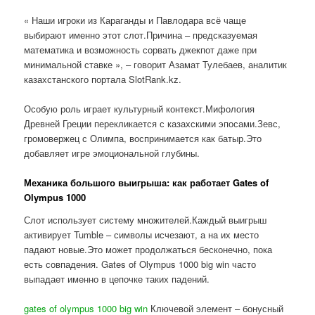
« Наши игроки из Караганды и Павлодара всё чаще
выбирают именно этот слот.Причина – предсказуемая
математика и возможность сорвать джекпот даже при
минимальной ставке », – говорит Азамат Тулебаев, аналитик
казахстанского портала SlotRank.kz.
Особую роль играет культурный контекст.Мифология
Древней Греции перекликается с казахскими эпосами.Зевс,
громовержец с Олимпа, воспринимается как батыр.Это
добавляет игре эмоциональной глубины.
Механика большого выигрыша: как работает Gates of
Olympus 1000
Слот использует систему множителей.Каждый выигрыш
активирует Tumble – символы исчезают, а на их место
падают новые.Это может продолжаться бесконечно, пока
есть совпадения. Gates of Olympus 1000 big win часто
выпадает именно в цепочке таких падений.
gates of olympus 1000 big win
Ключевой элемент – бонусный