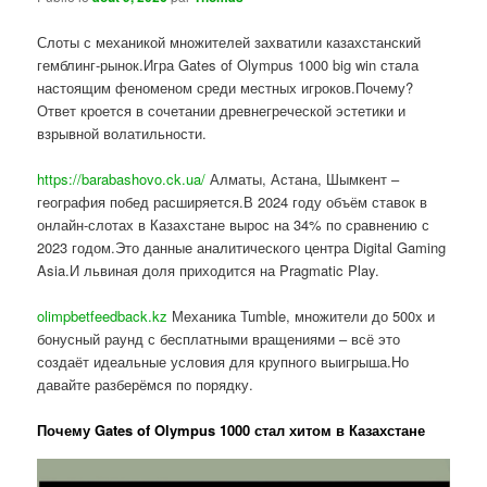
Слоты с механикой множителей захватили казахстанский
гемблинг-рынок.Игра Gates of Olympus 1000 big win стала
настоящим феноменом среди местных игроков.Почему?
Ответ кроется в сочетании древнегреческой эстетики и
взрывной волатильности.
https://barabashovo.ck.ua/
Алматы, Астана, Шымкент –
география побед расширяется.В 2024 году объём ставок в
онлайн-слотах в Казахстане вырос на 34% по сравнению с
2023 годом.Это данные аналитического центра Digital Gaming
Asia.И львиная доля приходится на Pragmatic Play.
olimpbetfeedback.kz
Механика Tumble, множители до 500x и
бонусный раунд с бесплатными вращениями – всё это
создаёт идеальные условия для крупного выигрыша.Но
давайте разберёмся по порядку.
Почему Gates of Olympus 1000 стал хитом в Казахстане