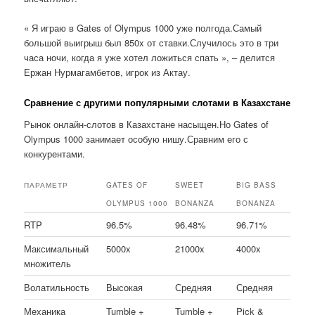
« Я играю в Gates of Olympus 1000 уже полгода.Самый
большой выигрыш был 850x от ставки.Случилось это в три
часа ночи, когда я уже хотел ложиться спать », – делится
Ержан Нурмагамбетов, игрок из Актау.
Сравнение с другими популярными слотами в Казахстане
Рынок онлайн-слотов в Казахстане насыщен.Но Gates of
Olympus 1000 занимает особую нишу.Сравним его с
конкурентами.
ПАРАМЕТР
GATES OF
SWEET
BIG BASS
OLYMPUS 1000
BONANZA
BONANZA
RTP
96.5%
96.48%
96.71%
Максимальный
5000x
21000x
4000x
множитель
Волатильность
Высокая
Средняя
Средняя
Механика
Tumble +
Tumble +
Pick &