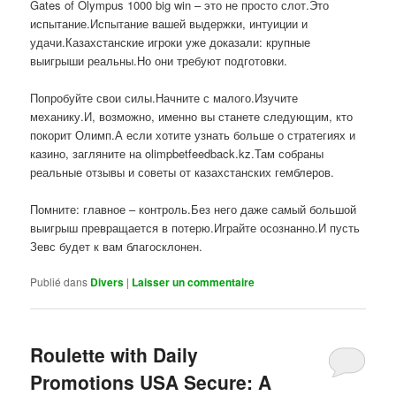
Gates of Olympus 1000 big win – это не просто слот.Это
испытание.Испытание вашей выдержки, интуиции и
удачи.Казахстанские игроки уже доказали: крупные
выигрыши реальны.Но они требуют подготовки.
Попробуйте свои силы.Начните с малого.Изучите
механику.И, возможно, именно вы станете следующим, кто
покорит Олимп.А если хотите узнать больше о стратегиях и
казино, загляните на olimpbetfeedback.kz.Там собраны
реальные отзывы и советы от казахстанских гемблеров.
Помните: главное – контроль.Без него даже самый большой
выигрыш превращается в потерю.Играйте осознанно.И пусть
Зевс будет к вам благосклонен.
Publié dans
Divers
|
Laisser un commentaire
Roulette with Daily
Promotions USA Secure: A