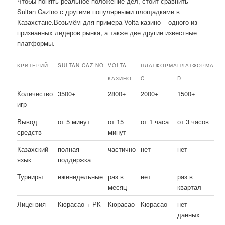
Чтобы понять реальное положение дел, стоит сравнить
Sultan Cazino с другими популярными площадками в
Казахстане.Возьмём для примера Volta казино – одного из
признанных лидеров рынка, а также две другие известные
платформы.
КРИТЕРИЙ
SULTAN CAZINO
VOLTA
ПЛАТФОРМА
ПЛАТФОРМА
КАЗИНО
C
D
Количество
3500+
2800+
2000+
1500+
игр
Вывод
от 5 минут
от 15
от 1 часа
от 3 часов
средств
минут
Казахский
полная
частично
нет
нет
язык
поддержка
Турниры
еженедельные
раз в
нет
раз в
месяц
квартал
Лицензия
Кюрасао + РК
Кюрасао
Кюрасао
нет
данных