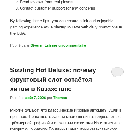
Read reviews from real players
Contact customer support for any concerns
By following these tips, you can ensure a fair and enjoyable
gaming experience while playing roulette with daily promotions in
the USA.
Publié dans
Divers
|
Laisser un commentaire
Sizzling Hot Deluxe: почему
фруктовый слот остаётся
хитом в Казахстане
Publié le
août 7, 2026
par
Thomas
Многие думают, что классические игровые автоматы ушли в
прошлое.Что их место заняли многолинейные видеослоты с
трёхмерной графикой и сложными сюжетами.Но статистика
говорит об обратном.По данным аналитики казахстанского