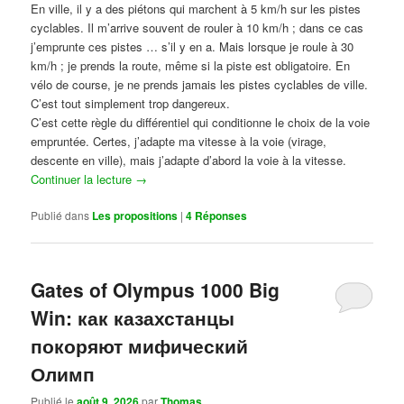
En ville, il y a des piétons qui marchent à 5 km/h sur les pistes
cyclables. Il m’arrive souvent de rouler à 10 km/h ; dans ce cas
j’emprunte ces pistes … s’il y en a. Mais lorsque je roule à 30
km/h ; je prends la route, même si la piste est obligatoire. En
vélo de course, je ne prends jamais les pistes cyclables de ville.
C’est tout simplement trop dangereux.
C’est cette règle du différentiel qui conditionne le choix de la voie
empruntée. Certes, j’adapte ma vitesse à la voie (virage,
descente en ville), mais j’adapte d’abord la voie à la vitesse.
Continuer la lecture
→
Publié dans
Les propositions
|
4
Réponses
Gates of Olympus 1000 Big
Win: как казахстанцы
покоряют мифический
Олимп
Publié le
août 9, 2026
par
Thomas