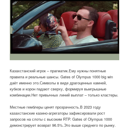
Казахстанский игрок – прагматик.Ему нужны понятные
правила и реальные шансы. Gates of Olympus 1000 big win
даёт именно это.Символы в виде драгоценных камней,
кубков и корон падают сверху, формируя выигрышные
комбинации.Нет привычных линий выплат – только кластеры.
Местные гемблеры ценят прозрачность.В 2023 году
казахстанские казино-агрегаторы зафиксировали рост
запросов на слоты с высоким RTP. Gates of Olympus 1000
демонстрирует возврат 96.5%.Это выше среднего по рынку.