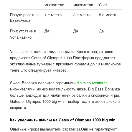
множители
множители
Click
Популярность в
1-е место
3-е место
5-е место
Казахстане
Присутствие в
Да
Да
Да
Volta казино
Volta казино, один из лидеров рынка Казахстана, активно
продвигает Gates of Olympus 1000.Платформа предлагает
эксклюзивные турниры с призовым фондом до 10 миллионов
тенге.Это стимулирует интерес.
Sweet Bonanza славится огромными
digitalsouvenirs.fr
множителями, но его волатильность ниже. Big Bass Bonanza
больше подходит для любителей рыбалки и спокойной игры.
Gates of Olympus 1000 big win – выбор тех, кто хочет риска и
скорости.
Как увеличить шансы на Gates of Olympus 1000 big win
Опытные игроки выработали стратегии.Они не гарантируют