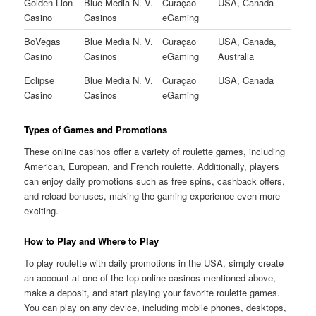
Golden Lion
Blue Media N. V.
Curaçao
USA, Canada
Casino
Casinos
eGaming
BoVegas
Blue Media N. V.
Curaçao
USA, Canada,
Casino
Casinos
eGaming
Australia
Eclipse
Blue Media N. V.
Curaçao
USA, Canada
Casino
Casinos
eGaming
Types of Games and Promotions
These online casinos offer a variety of roulette games, including
American, European, and French roulette. Additionally, players
can enjoy daily promotions such as free spins, cashback offers,
and reload bonuses, making the gaming experience even more
exciting.
How to Play and Where to Play
To play roulette with daily promotions in the USA, simply create
an account at one of the top online casinos mentioned above,
make a deposit, and start playing your favorite roulette games.
You can play on any device, including mobile phones, desktops,