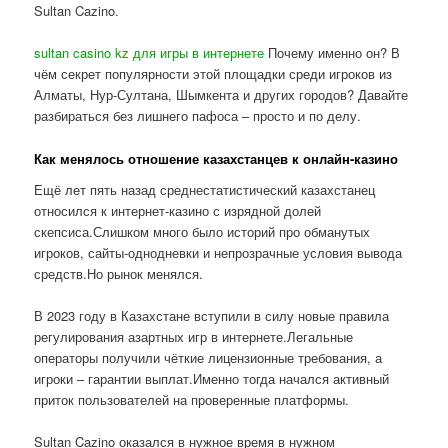
Sultan Cazino.
sultan casino kz для игры в интернете
Почему именно он? В
чём секрет популярности этой площадки среди игроков из
Алматы, Нур-Султана, Шымкента и других городов? Давайте
разбираться без лишнего пафоса – просто и по делу.
Как менялось отношение казахстанцев к онлайн-казино
Ещё лет пять назад среднестатистический казахстанец
относился к интернет-казино с изрядной долей
скепсиса.Слишком много было историй про обманутых
игроков, сайты-однодневки и непрозрачные условия вывода
средств.Но рынок менялся.
В 2023 году в Казахстане вступили в силу новые правила
регулирования азартных игр в интернете.Легальные
операторы получили чёткие лицензионные требования, а
игроки – гарантии выплат.Именно тогда начался активный
приток пользователей на проверенные платформы.
Sultan Cazino оказался в нужное время в нужном