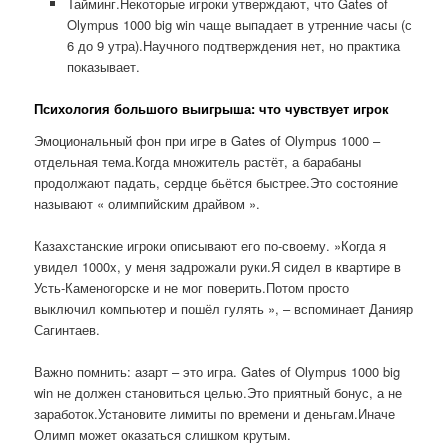
Тайминг.Некоторые игроки утверждают, что Gates of
Olympus 1000 big win чаще выпадает в утренние часы (с
6 до 9 утра).Научного подтверждения нет, но практика
показывает.
Психология большого выигрыша: что чувствует игрок
Эмоциональный фон при игре в Gates of Olympus 1000 –
отдельная тема.Когда множитель растёт, а барабаны
продолжают падать, сердце бьётся быстрее.Это состояние
называют « олимпийским драйвом ».
Казахстанские игроки описывают его по-своему. »Когда я
увидел 1000x, у меня задрожали руки.Я сидел в квартире в
Усть-Каменогорске и не мог поверить.Потом просто
выключил компьютер и пошёл гулять », – вспоминает Данияр
Сагинтаев.
Важно помнить: азарт – это игра. Gates of Olympus 1000 big
win не должен становиться целью.Это приятный бонус, а не
заработок.Установите лимиты по времени и деньгам.Иначе
Олимп может оказаться слишком крутым.