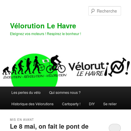
Aller
Aller
au
au
Rech
contenu
contenu
principal
secondaire
Vélorution Le Havre
Eteignez vos moteurs ! Respirez le bonheur !
Menu
Les perles du vélo
Qui sommes nous ?
principal
Historique des Vélorutions
Cartoparty !
DIY
Se relier
MIS EN AVANT
Le 8 mai, on fait le pont de