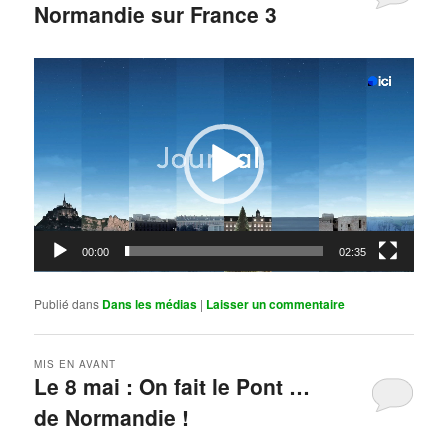
Normandie sur France 3
Publié le
mai 11, 2026
par
Steph
Lecteur
vidéo
00:00
02:35
Publié dans
Dans les médias
|
Laisser un commentaire
MIS EN AVANT
Le 8 mai : On fait le Pont …
de Normandie !