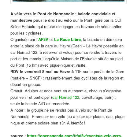
A vélo vers le Pont de Normandie : balade conviviale et
manifestive
pour le droit au vélo
sur le Pont, géré par la CCI
Seine Estuaire qui refuse d’engager les travaux de sécurisation
pour les cyclistes.
Organisée par l’
AF3V
et
La Roue Libre
, la balade se déroulera
entre la place de la gare au Havre (Caen – Le Havre possible en
car Nomad 122, à réserver si vélos) pour se rendre à travers le
port et les marais jusqu’à la Maison de l’Estuaire située au pied
du Pont (15 km) avec pique-nique et visite.
RDV le vendredi 8 mai au Havre à 11h
sur le parvis de la Gare
(routière + SNCF) : rassemblement des cyclistes de la région et
départ en groupe.
Gratuit. Adultes et ados sont en autonomie, chacun s’organise
pour venir et participer (
car Nomad 122
, covoiturage, train) :
seule la balade A/R est encadrée.
A noter : le groupe ne se rendra pas à vélo sur le Pont de
Normandie. Emmener son vélo (ou à louer sur place), eau, pique-
nique et crème solaire bien sûr. A bientôt !
source :
https://openagenda.com/fr/af3v/events/a-velo-vers-