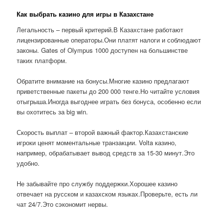
Как выбрать казино для игры в Казахстане
Легальность – первый критерий.В Казахстане работают
лицензированные операторы.Они платят налоги и соблюдают
законы. Gates of Olympus 1000 доступен на большинстве
таких платформ.
Обратите внимание на бонусы.Многие казино предлагают
приветственные пакеты до 200 000 тенге.Но читайте условия
отыгрыша.Иногда выгоднее играть без бонуса, особенно если
вы охотитесь за big win.
Скорость выплат – второй важный фактор.Казахстанские
игроки ценят моментальные транзакции. Volta казино,
например, обрабатывает вывод средств за 15-30 минут.Это
удобно.
Не забывайте про службу поддержки.Хорошее казино
отвечает на русском и казахском языках.Проверьте, есть ли
чат 24/7.Это сэкономит нервы.