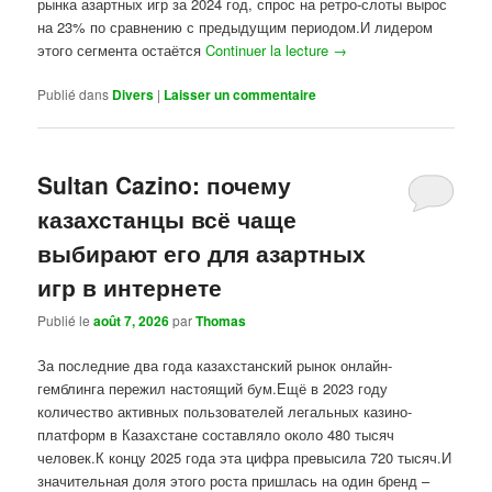
рынка азартных игр за 2024 год, спрос на ретро-слоты вырос
на 23% по сравнению с предыдущим периодом.И лидером
этого сегмента остаётся
Continuer la lecture
→
Publié dans
Divers
|
Laisser un commentaire
Sultan Cazino: почему
казахстанцы всё чаще
выбирают его для азартных
игр в интернете
Publié le
août 7, 2026
par
Thomas
За последние два года казахстанский рынок онлайн-
гемблинга пережил настоящий бум.Ещё в 2023 году
количество активных пользователей легальных казино-
платформ в Казахстане составляло около 480 тысяч
человек.К концу 2025 года эта цифра превысила 720 тысяч.И
значительная доля этого роста пришлась на один бренд –