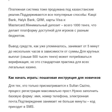
Платежная система тоже продумана под казахстанские
реалии.Поддерживаются все популярные способы: Kaspi
Bank, Halyk Bank, QIWI, карты Visa и
Mastercard.Минимальный депозит – всего 1000 тенге, что
делает платформу доступной для игроков с разным
бюджетом.
Вывод средств, как уже упоминалось, занимает от 5 минут
до нескольких часов в зависимости от суммы.Для крупных
выплат (свыше 500 тысяч тенге) может потребоваться
верификация, но это стандартная практика для всех
легальных казино.
Как начать играть: пошаговая инструкция для новичков
Для тех, кто только присматривается к Sultan Cazino,
процесс регистрации максимально прост.Нужно заполнить
базовую форму: имя, номер телефона, электронная
почта.Подтверждение занимает не больше минуты – код
приходит в SMS.