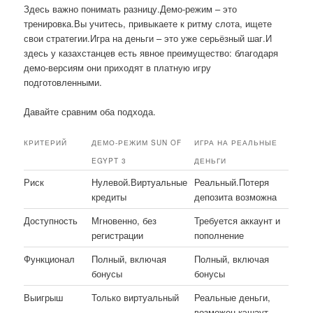
Здесь важно понимать разницу.Демо-режим – это
тренировка.Вы учитесь, привыкаете к ритму слота, ищете
свои стратегии.Игра на деньги – это уже серьёзный шаг.И
здесь у казахстанцев есть явное преимущество: благодаря
демо-версиям они приходят в платную игру
подготовленными.
Давайте сравним оба подхода.
КРИТЕРИЙ
ДЕМО-РЕЖИМ SUN OF
ИГРА НА РЕАЛЬНЫЕ
EGYPT 3
ДЕНЬГИ
Риск
Нулевой.Виртуальные
Реальный.Потеря
кредиты
депозита возможна
Доступность
Мгновенно, без
Требуется аккаунт и
регистрации
пополнение
Функционал
Полный, включая
Полный, включая
бонусы
бонусы
Выигрыш
Только виртуальный
Реальные деньги,
возможен кэшаут