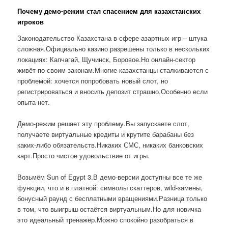
Почему демо-режим стал спасением для казахстанских
игроков
Законодательство Казахстана в сфере азартных игр – штука
сложная.Официально казино разрешены только в нескольких
локациях: Капчагай, Щучинск, Боровое.Но онлайн-сектор
живёт по своим законам.Многие казахстанцы сталкиваются с
проблемой: хочется попробовать новый слот, но
регистрироваться и вносить депозит страшно.Особенно если
опыта нет.
Демо-режим решает эту проблему.Вы запускаете слот,
получаете виртуальные кредиты и крутите барабаны без
каких-либо обязательств.Никаких СМС, никаких банковских
карт.Просто чистое удовольствие от игры.
Возьмём Sun of Egypt 3.В демо-версии доступны все те же
функции, что и в платной: символы скаттеров, wild-замены,
бонусный раунд с бесплатными вращениями.Разница только
в том, что выигрыш остаётся виртуальным.Но для новичка
это идеальный тренажёр.Можно спокойно разобраться в