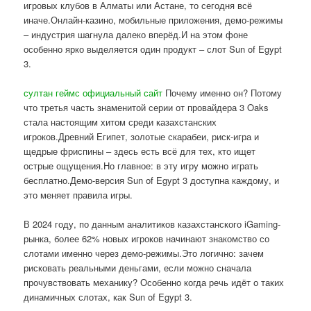
игровых клубов в Алматы или Астане, то сегодня всё
иначе.Онлайн-казино, мобильные приложения, демо-режимы
– индустрия шагнула далеко вперёд.И на этом фоне
особенно ярко выделяется один продукт – слот Sun of Egypt
3.
султан геймс официальный сайт
Почему именно он? Потому
что третья часть знаменитой серии от провайдера 3 Oaks
стала настоящим хитом среди казахстанских
игроков.Древний Египет, золотые скарабеи, риск-игра и
щедрые фриспины – здесь есть всё для тех, кто ищет
острые ощущения.Но главное: в эту игру можно играть
бесплатно.Демо-версия Sun of Egypt 3 доступна каждому, и
это меняет правила игры.
В 2024 году, по данным аналитиков казахстанского iGaming-
рынка, более 62% новых игроков начинают знакомство со
слотами именно через демо-режимы.Это логично: зачем
рисковать реальными деньгами, если можно сначала
прочувствовать механику? Особенно когда речь идёт о таких
динамичных слотах, как Sun of Egypt 3.