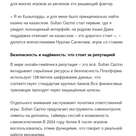
для многих игроков из регионов это решающий фактор.
« Я из Кызылорды, и для меня было принципиально найти
казино на казахском. Sultan Cazino стал первым, где я
увидел полноценный интерфейс на родном языке.Даже
поддержка отвечает на казахском – это дорогого стоит », –
делится впечатлениями Нурлан Сагинтаев, игрок со стажем.
Безопасность и надёжность: что стоит за репутацией
В мире онлайн-гемблинга репутация – это всё. Sultan Cazino
вкладывает серьёзные ресурсы в безопасность.Платформа
использует 128-битное шифрование данных, что
соответствует стандартам крупных банков.Все финансовые
транзакции проходят через защищённые шлюзы.
Отдельного внимания заслуживает политика ответственной
игры. Sultan Cazino предлагает инструменты самоконтроля:
лимиты на депозиты, таймеры сессий и возможность
самоисключения.В 2024 году более 8 тысяч игроков
воспользовались этими функциями, что говорит о реальной
работе механизма.