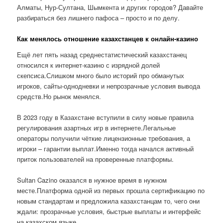
Алматы, Нур-Султана, Шымкента и других городов? Давайте
разбираться без лишнего пафоса – просто и по делу.
Как менялось отношение казахстанцев к онлайн-казино
Ещё лет пять назад среднестатистический казахстанец
относился к интернет-казино с изрядной долей
скепсиса.Слишком много было историй про обманутых
игроков, сайты-однодневки и непрозрачные условия вывода
средств.Но рынок менялся.
В 2023 году в Казахстане вступили в силу новые правила
регулирования азартных игр в интернете.Легальные
операторы получили чёткие лицензионные требования, а
игроки – гарантии выплат.Именно тогда начался активный
приток пользователей на проверенные платформы.
Sultan Cazino оказался в нужное время в нужном
месте.Платформа одной из первых прошла сертификацию по
новым стандартам и предложила казахстанцам то, чего они
ждали: прозрачные условия, быстрые выплаты и интерфейс
на казахском языке.