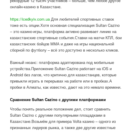
рекордные 12 тысяч участников – больше, чем любое другое
онлайн-казино в Казахстане.
https://icedkyiv.com.ua
Для любителей спортивных ставок
тоже есть опции.Хотя основная специализация Sultan Cazino
– это казино-игры, платформа активно развивает линию на
казахстанские спортивные события.Ставки на матчи КПЛ, бои
казахстанских бойцов ММА и даже на игры национальной
сборной по футболу – всё это доступно в несколько кликов.
Важный нюанс: платформа адаптирована под мобильные
устройства.Приложение Sultan Cazino работает на iOS и
Android без лагов, что критично для казахстанцев, которые
привыкли играть в перерывах на работе или в пробках.А
пробки в Алматы, как известно, дают на это немало времени.
Сравнение Sultan Cazino с другими платформами
Чтобы понять реальное положение дел, стоит сравнить
Sultan Cazino с другими популярными площадками в
Казахстане.Возьмём для примера Volta казино – одного из
признанных лидеров рынка, а также две другие известные