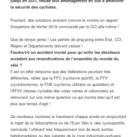
jusqu’en 2031, refuse tout aménagement en vue d’améliorer
la sécurité des cyclistes.
Pourtant, des solutions existent comme le montre un rapport
d’expertise de février 2019 commandé par la CCI elle-même !
Que de temps perdu ! Les parties de ping-pong entre État, CCI,
Région et Départements doivent cesser !
Faudra-t-il un accident mortel pour qu’enfin les décideurs
accèdent aux revendications de l’ensemble du monde du
vélo ?
Il est en effet rarissime que des fédérations pourtant très
différentes, telles que la FFC (cyclisme sportif), la FFV
(cyclotourisme), la FUB (cyclisme utilitaire ou quotidien) et
l’AF3V (réseau cyclable des voies vertes et véloroutes) se
retrouvent sur une même question ce qui montre bien qu’il est
plus que temps d’agir !
De nombreux touristes le traversent chaque année en empruntant
le trajet de la Vélomaritime ou de l’Euro Vélo 4, des cyclosportifs
normands l’utilisent très fréquemment lors de leurs sorties
hebdomadaires ou des salariés de la zone industrialo-portuaire