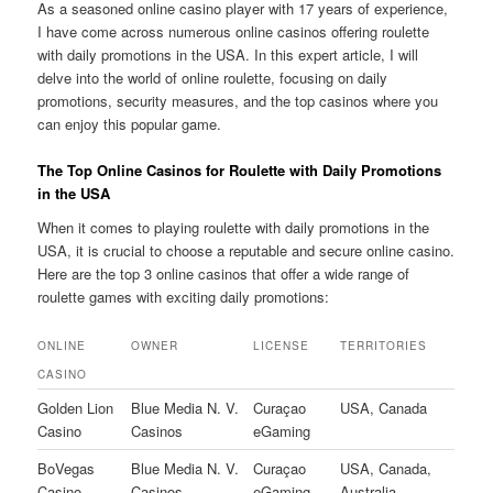
As a seasoned online casino player with 17 years of experience,
I have come across numerous online casinos offering roulette
with daily promotions in the USA. In this expert article, I will
delve into the world of online roulette, focusing on daily
promotions, security measures, and the top casinos where you
can enjoy this popular game.
The Top Online Casinos for Roulette with Daily Promotions
in the USA
When it comes to playing roulette with daily promotions in the
USA, it is crucial to choose a reputable and secure online casino.
Here are the top 3 online casinos that offer a wide range of
roulette games with exciting daily promotions:
ONLINE
OWNER
LICENSE
TERRITORIES
CASINO
Golden Lion
Blue Media N. V.
Curaçao
USA, Canada
Casino
Casinos
eGaming
BoVegas
Blue Media N. V.
Curaçao
USA, Canada,
Casino
Casinos
eGaming
Australia