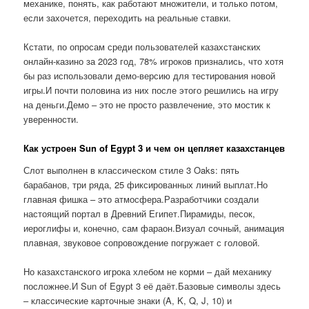
механике, понять, как работают множители, и только потом,
если захочется, переходить на реальные ставки.
Кстати, по опросам среди пользователей казахстанских
онлайн-казино за 2023 год, 78% игроков признались, что хотя
бы раз использовали демо-версию для тестирования новой
игры.И почти половина из них после этого решились на игру
на деньги.Демо – это не просто развлечение, это мостик к
уверенности.
Как устроен Sun of Egypt 3 и чем он цепляет казахстанцев
Слот выполнен в классическом стиле 3 Oaks: пять
барабанов, три ряда, 25 фиксированных линий выплат.Но
главная фишка – это атмосфера.Разработчики создали
настоящий портал в Древний Египет.Пирамиды, песок,
иероглифы и, конечно, сам фараон.Визуал сочный, анимация
плавная, звуковое сопровождение погружает с головой.
Но казахстанского игрока хлебом не корми – дай механику
посложнее.И Sun of Egypt 3 её даёт.Базовые символы здесь
– классические карточные знаки (A, K, Q, J, 10) и