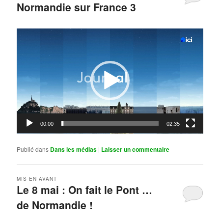
Normandie sur France 3
Publié le
mai 11, 2026
par
Steph
Lecteur
vidéo
00:00
02:35
Publié dans
Dans les médias
|
Laisser un commentaire
MIS EN AVANT
Le 8 mai : On fait le Pont …
de Normandie !