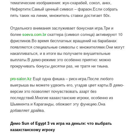
тематические изображения: жук-скарабей, сокол, анкх,
Нефертити.Самый ценный символ – фараон.Если собрать
пять таких на линии, множитель ставки достигает 50x.
Отдельного внимания заслуживает бонусная игра.Три и
более
soeva.com.br
скаттера (символ солнца) активируют 10
фриспинов.Во время бесплатных вращений на барабанах
появляются специальные символы с множителями.Они могут
накапливаться, и в итоге вы получаете внушительные
выплаты.В демо-режиме это особенно приятно: можно
прокручивать бонусы десятки раз, не тратя ни тиына.
pro-salon.kz
Ещё одна фишка – риск-игра.После любого
выигрыша вы можете удвоить его, угадав цвет карты.В демо-
версии это позволяет почувствовать азарт без
последствий.Многие казахстанские игроки, особенно из
Шымкента и Караганды, обожают эту функцию.Она
добавляет драйва.
Демо Sun of Egypt 3 vs игра на деньги: что выбрать
казахстанскому игроку