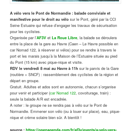
A vélo vers le Pont de Normandie : balade conviviale et
manifestive
pour le droit au vélo
sur le Pont, géré par la CCI
Seine Estuaire qui refuse d’engager les travaux de sécurisation
pour les cyclistes.
Organisée par l’
AF3V
et
La Roue Libre
, la balade se déroulera
entre la place de la gare au Havre (Caen – Le Havre possible en
car Nomad 122, à réserver si vélos) pour se rendre à travers le
port et les marais jusqu’à la Maison de l’Estuaire située au pied
du Pont (15 km) avec pique-nique et visite.
RDV le vendredi 8 mai au Havre à 11h
sur le parvis de la Gare
(routière + SNCF) : rassemblement des cyclistes de la région et
départ en groupe.
Gratuit. Adultes et ados sont en autonomie, chacun s’organise
pour venir et participer (
car Nomad 122
, covoiturage, train) :
seule la balade A/R est encadrée.
A noter : le groupe ne se rendra pas à vélo sur le Pont de
Normandie. Emmener son vélo (ou à louer sur place), eau, pique-
nique et crème solaire bien sûr. A bientôt !
source :
https://openagenda.com/fr/af3v/events/a-velo-vers-