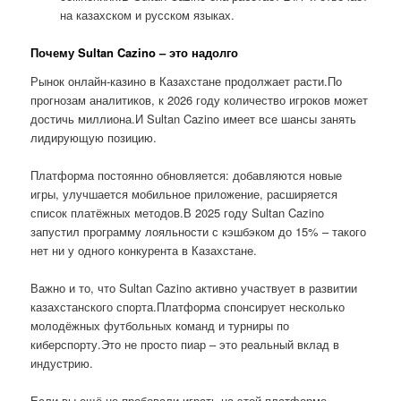
на казахском и русском языках.
Почему Sultan Cazino – это надолго
Рынок онлайн-казино в Казахстане продолжает расти.По
прогнозам аналитиков, к 2026 году количество игроков может
достичь миллиона.И Sultan Cazino имеет все шансы занять
лидирующую позицию.
Платформа постоянно обновляется: добавляются новые
игры, улучшается мобильное приложение, расширяется
список платёжных методов.В 2025 году Sultan Cazino
запустил программу лояльности с кэшбэком до 15% – такого
нет ни у одного конкурента в Казахстане.
Важно и то, что Sultan Cazino активно участвует в развитии
казахстанского спорта.Платформа спонсирует несколько
молодёжных футбольных команд и турниры по
киберспорту.Это не просто пиар – это реальный вклад в
индустрию.
Если вы ещё не пробовали играть на этой платформе,