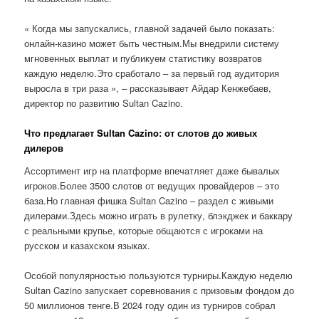
« Когда мы запускались, главной задачей было показать:
онлайн-казино может быть честным.Мы внедрили систему
мгновенных выплат и публикуем статистику возвратов
каждую неделю.Это сработало – за первый год аудитория
выросла в три раза », – рассказывает Айдар Кенжебаев,
директор по развитию Sultan Cazino.
Что предлагает Sultan Cazino: от слотов до живых
дилеров
Ассортимент игр на платформе впечатляет даже бывалых
игроков.Более 3500 слотов от ведущих провайдеров – это
база.Но главная фишка Sultan Cazino – раздел с живыми
дилерами.Здесь можно играть в рулетку, блэкджек и баккару
с реальными крупье, которые общаются с игроками на
русском и казахском языках.
Особой популярностью пользуются турниры.Каждую неделю
Sultan Cazino запускает соревнования с призовым фондом до
50 миллионов тенге.В 2024 году один из турниров собрал