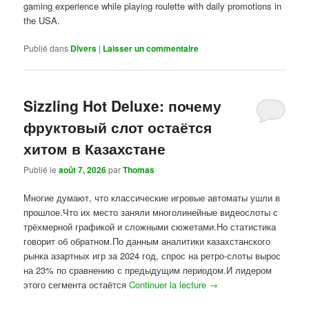
gaming experience while playing roulette with daily promotions in
the USA.
Publié dans
Divers
|
Laisser un commentaire
Sizzling Hot Deluxe: почему
фруктовый слот остаётся
хитом в Казахстане
Publié le
août 7, 2026
par
Thomas
Многие думают, что классические игровые автоматы ушли в
прошлое.Что их место заняли многолинейные видеослоты с
трёхмерной графикой и сложными сюжетами.Но статистика
говорит об обратном.По данным аналитики казахстанского
рынка азартных игр за 2024 год, спрос на ретро-слоты вырос
на 23% по сравнению с предыдущим периодом.И лидером
этого сегмента остаётся
Continuer la lecture
→