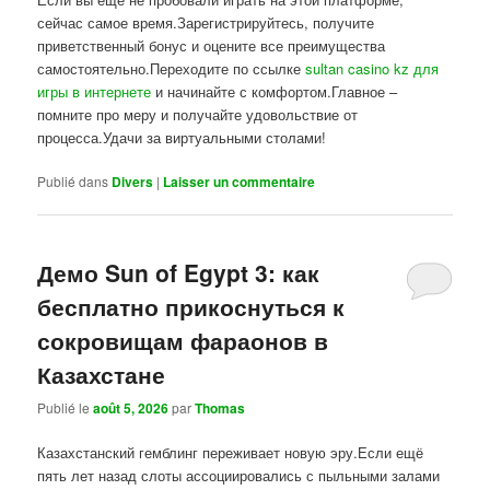
сейчас самое время.Зарегистрируйтесь, получите
приветственный бонус и оцените все преимущества
самостоятельно.Переходите по ссылке
sultan casino kz для
игры в интернете
и начинайте с комфортом.Главное –
помните про меру и получайте удовольствие от
процесса.Удачи за виртуальными столами!
Publié dans
Divers
|
Laisser un commentaire
Демо Sun of Egypt 3: как
бесплатно прикоснуться к
сокровищам фараонов в
Казахстане
Publié le
août 5, 2026
par
Thomas
Казахстанский гемблинг переживает новую эру.Если ещё
пять лет назад слоты ассоциировались с пыльными залами