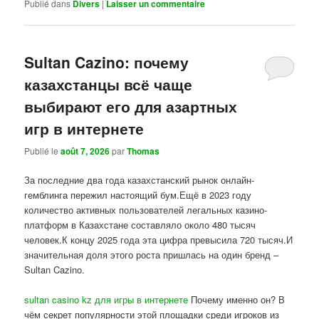
Publié dans
Divers
|
Laisser un commentaire
Sultan Cazino: почему
казахстанцы всё чаще
выбирают его для азартных
игр в интернете
Publié le
août 7, 2026
par
Thomas
За последние два года казахстанский рынок онлайн-
гемблинга пережил настоящий бум.Ещё в 2023 году
количество активных пользователей легальных казино-
платформ в Казахстане составляло около 480 тысяч
человек.К концу 2025 года эта цифра превысила 720 тысяч.И
значительная доля этого роста пришлась на один бренд –
Sultan Cazino.
sultan casino kz для игры в интернете
Почему именно он? В
чём секрет популярности этой площадки среди игроков из