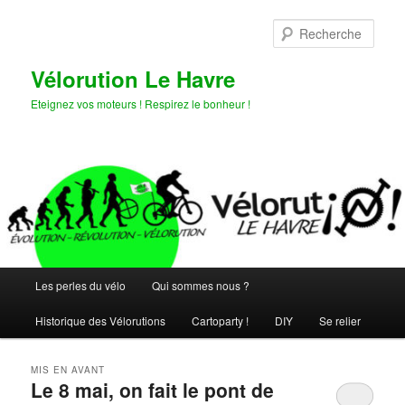
Aller
Aller
au
au
Rech
contenu
contenu
principal
secondaire
Vélorution Le Havre
Eteignez vos moteurs ! Respirez le bonheur !
Menu
Les perles du vélo
Qui sommes nous ?
principal
Historique des Vélorutions
Cartoparty !
DIY
Se relier
MIS EN AVANT
Le 8 mai, on fait le pont de