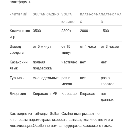
платформы.
КРИТЕРИЙ
SULTAN CAZINO
VOLTA
ПЛАТФОРМА
ПЛАТФОРМА
КАЗИНО
C
D
Количество
3500+
2800+
2000+
1500+
игр
Вывод
от 5 минут
от 15
от 1 часа
от 3 часов
средств
минут
Казахский
полная
частично
нет
нет
язык
поддержка
Турниры
еженедельные
раз в
нет
раз в
месяц
квартал
Лицензия
Кюрасао + РК
Кюрасао
Кюрасао
нет
данных
Как видно из таблицы, Sultan Cazino выигрывает по
ключевым параметрам: скорость выплат, количество игр и
локализация.Особенно важна поддержка казахского языка –