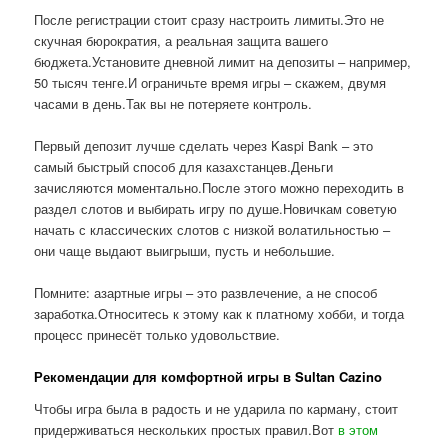
После регистрации стоит сразу настроить лимиты.Это не
скучная бюрократия, а реальная защита вашего
бюджета.Установите дневной лимит на депозиты – например,
50 тысяч тенге.И ограничьте время игры – скажем, двумя
часами в день.Так вы не потеряете контроль.
Первый депозит лучше сделать через Kaspi Bank – это
самый быстрый способ для казахстанцев.Деньги
зачисляются моментально.После этого можно переходить в
раздел слотов и выбирать игру по душе.Новичкам советую
начать с классических слотов с низкой волатильностью –
они чаще выдают выигрыши, пусть и небольшие.
Помните: азартные игры – это развлечение, а не способ
заработка.Относитесь к этому как к платному хобби, и тогда
процесс принесёт только удовольствие.
Рекомендации для комфортной игры в Sultan Cazino
Чтобы игра была в радость и не ударила по карману, стоит
придерживаться нескольких простых правил.Вот
в этом