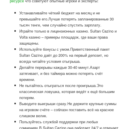
ресурсе
что советуют опытные игроки и эксперты:
Устанавливайте чёткий бюджет на месяц и не
превышайте его.Лучше потерять запланированные 30
тысяч тенге, чем случайно спустить зарплату.
Играйте только в лицензионных казино. Sultan Cazino и
Volta казино – примеры площадок, где ваши права
защищены.
Используйте бонусы с умом.Приветственный пакет
Sultan Cazino даёт до 200% на первый депозит, но
всегда читайте условия отыгрыша.
Делайте перерывы каждые 30-40 минут.Азарт
затягивает, и без таймера можно потерять счёт
времени.
Не пытайтесь отыграться после проигрыша.Это
классическая ловушка, которая ведёт к ещё большим
потерям.
Выводите выигрыши сразу.Не держите крупные суммы
на игровом счёте – соблазн поставить всё на красное
слишком велик.
Пользуйтесь службой поддержки при любых
сомнениях.В Sultan Cazino она работает 24/7 и отвечает