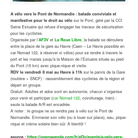
A vélo vers le Pont de Normandie : balade conviviale et
manifestive
pour le droit au vélo
sur le Pont, géré par la CCI
Seine Estuaire qui refuse d’engager les travaux de sécurisation
pour les cyclistes.
Organisée par l’
AF3V
et
La Roue Libre
, la balade se déroulera
entre la place de la gare au Havre (Caen – Le Havre possible en
car Nomad 122, à réserver si vélos) pour se rendre à travers le
port et les marais jusqu’à la Maison de l’Estuaire située au pied
du Pont (15 km) avec pique-nique et visite.
RDV le vendredi 8 mai au Havre à 11h
sur le parvis de la Gare
(routière + SNCF) : rassemblement des cyclistes de la région et
départ en groupe.
Gratuit. Adultes et ados sont en autonomie, chacun s’organise
pour venir et participer (
car Nomad 122
, covoiturage, train) :
seule la balade A/R est encadrée.
A noter : le groupe ne se rendra pas à vélo sur le Pont de
Normandie. Emmener son vélo (ou à louer sur place), eau, pique-
nique et crème solaire bien sûr. A bientôt !
source :
https://openagenda.com/fr/af3v/events/a-velo-vers-