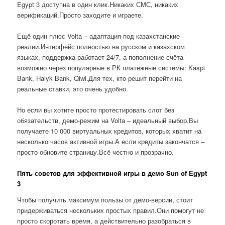
Egypt 3 доступна в один клик.Никаких СМС, никаких
верификаций.Просто заходите и играете.
Ещё один плюс Volta – адаптация под казахстанские
реалии.Интерфейс полностью на русском и казахском
языках, поддержка работает 24/7, а пополнение счёта
возможно через популярные в РК платёжные системы: Kaspi
Bank, Halyk Bank, Qiwi.Для тех, кто решит перейти на
реальные ставки, это очень удобно.
Но если вы хотите просто протестировать слот без
обязательств, демо-режим на Volta – идеальный выбор.Вы
получаете 10 000 виртуальных кредитов, которых хватит на
несколько часов активной игры.А если кредиты закончатся –
просто обновите страницу.Всё честно и прозрачно.
Пять советов для эффективной игры в демо Sun of Egypt
3
Чтобы получить максимум пользы от демо-версии, стоит
придерживаться нескольких простых правил.Они помогут не
просто скоротать время, а действительно разобраться в