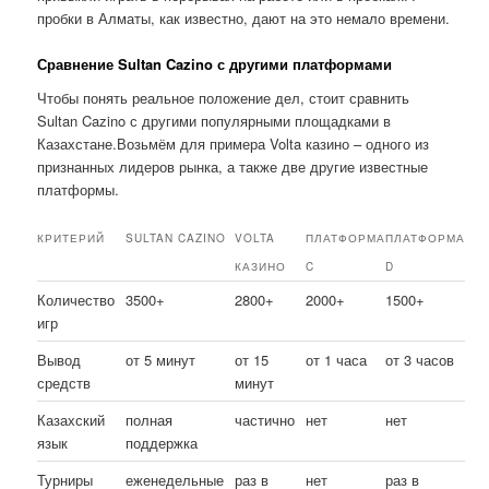
пробки в Алматы, как известно, дают на это немало времени.
Сравнение Sultan Cazino с другими платформами
Чтобы понять реальное положение дел, стоит сравнить
Sultan Cazino с другими популярными площадками в
Казахстане.Возьмём для примера Volta казино – одного из
признанных лидеров рынка, а также две другие известные
платформы.
КРИТЕРИЙ
SULTAN CAZINO
VOLTA
ПЛАТФОРМА
ПЛАТФОРМА
КАЗИНО
C
D
Количество
3500+
2800+
2000+
1500+
игр
Вывод
от 5 минут
от 15
от 1 часа
от 3 часов
средств
минут
Казахский
полная
частично
нет
нет
язык
поддержка
Турниры
еженедельные
раз в
нет
раз в