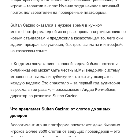
игроки – гарантии выплат.Именно тогда начался активный
приток пользователей на проверенные платформы.
Sultan Cazino оказался в нужное время в нужном
месте.Платформа одной из первых прошла сертификацию по
новым стандартам и предложила казахстанцам то, чего они
ждали: прозрачные условия, быстрые выплаты и интерфейс
на казахском языке.
« Когда мы запускались, главной задачей было показать:
онлайн-казино может быть честным.Мы внедрили систему
мгновенных выплат и публикуем статистику возвратов
каждую неделю.Это сработало – за первый год аудитория
выросла в три раза », – рассказывает Айдар Кенжебаев,
директор по развитию Sultan Cazino.
Что предлагает Sultan Cazino: от слотов до живых
дилеров
Ассортимент игр на платформе впечатляет даже бывалых
игроков.Более 3500 слотов от ведущих провайдеров – это