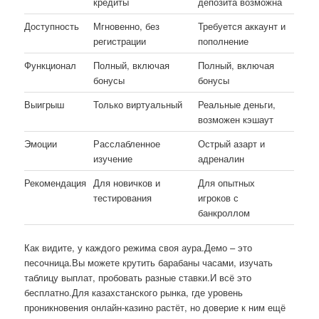
кредиты
депозита возможна
Доступность
Мгновенно, без
Требуется аккаунт и
регистрации
пополнение
Функционал
Полный, включая
Полный, включая
бонусы
бонусы
Выигрыш
Только виртуальный
Реальные деньги,
возможен кэшаут
Эмоции
Расслабленное
Острый азарт и
изучение
адреналин
Рекомендация
Для новичков и
Для опытных
тестирования
игроков с
банкроллом
Как видите, у каждого режима своя аура.Демо – это
песочница.Вы можете крутить барабаны часами, изучать
таблицу выплат, пробовать разные ставки.И всё это
бесплатно.Для казахстанского рынка, где уровень
проникновения онлайн-казино растёт, но доверие к ним ещё