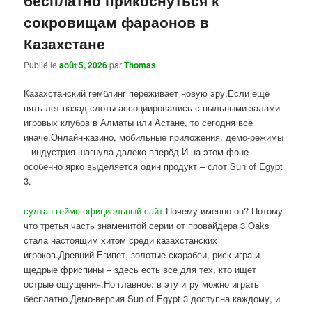
сокровищам фараонов в
Казахстане
Publié le
août 5, 2026
par
Thomas
Казахстанский гемблинг переживает новую эру.Если ещё
пять лет назад слоты ассоциировались с пыльными залами
игровых клубов в Алматы или Астане, то сегодня всё
иначе.Онлайн-казино, мобильные приложения, демо-режимы
– индустрия шагнула далеко вперёд.И на этом фоне
особенно ярко выделяется один продукт – слот Sun of Egypt
3.
султан геймс официальный сайт
Почему именно он? Потому
что третья часть знаменитой серии от провайдера 3 Oaks
стала настоящим хитом среди казахстанских
игроков.Древний Египет, золотые скарабеи, риск-игра и
щедрые фриспины – здесь есть всё для тех, кто ищет
острые ощущения.Но главное: в эту игру можно играть
бесплатно.Демо-версия Sun of Egypt 3 доступна каждому, и