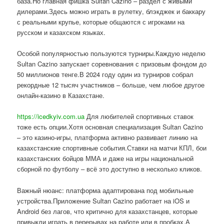
база.Но главная фишка Sultan Cazino – раздел с живыми
дилерами.Здесь можно играть в рулетку, блэкджек и баккару
с реальными крупье, которые общаются с игроками на
русском и казахском языках.
Особой популярностью пользуются турниры.Каждую неделю
Sultan Cazino запускает соревнования с призовым фондом до
50 миллионов тенге.В 2024 году один из турниров собрал
рекордные 12 тысяч участников – больше, чем любое другое
онлайн-казино в Казахстане.
https://icedkyiv.com.ua
Для любителей спортивных ставок
тоже есть опции.Хотя основная специализация Sultan Cazino
– это казино-игры, платформа активно развивает линию на
казахстанские спортивные события.Ставки на матчи КПЛ, бои
казахстанских бойцов ММА и даже на игры национальной
сборной по футболу – всё это доступно в несколько кликов.
Важный нюанс: платформа адаптирована под мобильные
устройства.Приложение Sultan Cazino работает на iOS и
Android без лагов, что критично для казахстанцев, которые
привыкли играть в перерывах на работе или в пробках.А