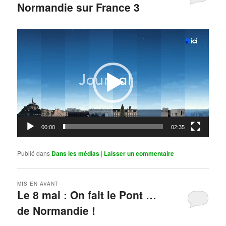
Normandie sur France 3
Publié le
mai 11, 2026
par
Steph
Lecteur
vidéo
00:00
02:35
Publié dans
Dans les médias
|
Laisser un commentaire
MIS EN AVANT
Le 8 mai : On fait le Pont …
de Normandie !