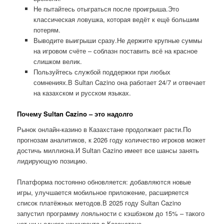
Не пытайтесь отыграться после проигрыша.Это
классическая ловушка, которая ведёт к ещё большим
потерям.
Выводите выигрыши сразу.Не держите крупные суммы
на игровом счёте – соблазн поставить всё на красное
слишком велик.
Пользуйтесь службой поддержки при любых
сомнениях.В Sultan Cazino она работает 24/7 и отвечает
на казахском и русском языках.
Почему Sultan Cazino – это надолго
Рынок онлайн-казино в Казахстане продолжает расти.По
прогнозам аналитиков, к 2026 году количество игроков может
достичь миллиона.И Sultan Cazino имеет все шансы занять
лидирующую позицию.
Платформа постоянно обновляется: добавляются новые
игры, улучшается мобильное приложение, расширяется
список платёжных методов.В 2025 году Sultan Cazino
запустил программу лояльности с кэшбэком до 15% – такого
нет ни у одного конкурента в Казахстане.