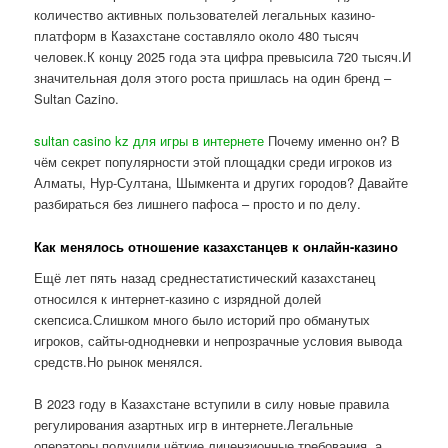
количество активных пользователей легальных казино-
платформ в Казахстане составляло около 480 тысяч
человек.К концу 2025 года эта цифра превысила 720 тысяч.И
значительная доля этого роста пришлась на один бренд –
Sultan Cazino.
sultan casino kz для игры в интернете
Почему именно он? В
чём секрет популярности этой площадки среди игроков из
Алматы, Нур-Султана, Шымкента и других городов? Давайте
разбираться без лишнего пафоса – просто и по делу.
Как менялось отношение казахстанцев к онлайн-казино
Ещё лет пять назад среднестатистический казахстанец
относился к интернет-казино с изрядной долей
скепсиса.Слишком много было историй про обманутых
игроков, сайты-однодневки и непрозрачные условия вывода
средств.Но рынок менялся.
В 2023 году в Казахстане вступили в силу новые правила
регулирования азартных игр в интернете.Легальные
операторы получили чёткие лицензионные требования, а