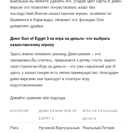
выигрыша вы можете удвоить его, угадав цвет карты.В демо-
версии это позволяет почувствовать азарт без
последствий.Многие казахстанские игроки, особенно из
Шымкента и Караганды, обожают эту функцию.Она
добавляет драйва.
Демо Sun of Egypt 3 vs игра на деньги: что выбрать
казахстанскому игроку
Здесь важно понимать разницу.Демо-режим – это
тренировка.Вы учитесь, привыкаете к ритму слота, ищете
свои стратегии.Игра на деньги – это уже серьёзный шаг.И
здесь у казахстанцев есть явное преимущество: благодаря
демо-версиям они приходят в платную игру
подготовленными.
Давайте сравним оба подхода.
КРИТЕРИЙ
ДЕМО-РЕЖИМ SUN OF
ИГРА НА РЕАЛЬНЫЕ
EGYPT 3
ДЕНЬГИ
Риск
Нулевой.Виртуальные
Реальный.Потеря