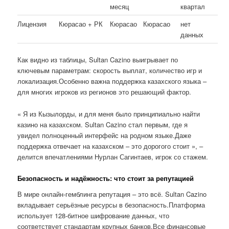
месяц
квартал
Лицензия
Кюрасао + РК
Кюрасао
Кюрасао
нет
данных
Как видно из таблицы, Sultan Cazino выигрывает по
ключевым параметрам: скорость выплат, количество игр и
локализация.Особенно важна поддержка казахского языка –
для многих игроков из регионов это решающий фактор.
« Я из Кызылорды, и для меня было принципиально найти
казино на казахском. Sultan Cazino стал первым, где я
увидел полноценный интерфейс на родном языке.Даже
поддержка отвечает на казахском – это дорогого стоит », –
делится впечатлениями Нурлан Сагинтаев, игрок со стажем.
Безопасность и надёжность: что стоит за репутацией
В мире онлайн-гемблинга репутация – это всё. Sultan Cazino
вкладывает серьёзные ресурсы в безопасность.Платформа
использует 128-битное шифрование данных, что
соответствует стандартам крупных банков.Все финансовые