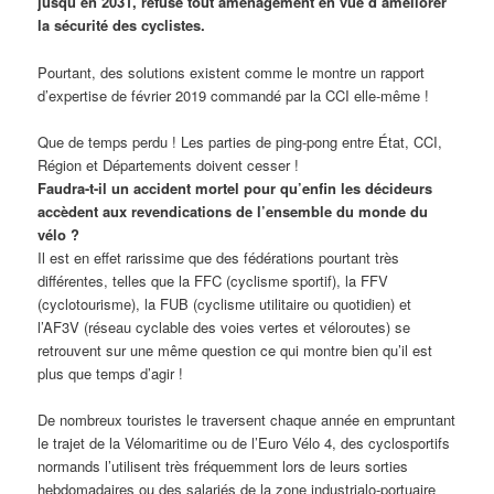
jusqu’en 2031, refuse tout aménagement en vue d’améliorer
la sécurité des cyclistes.
Pourtant, des solutions existent comme le montre un rapport
d’expertise de février 2019 commandé par la CCI elle-même !
Que de temps perdu ! Les parties de ping-pong entre État, CCI,
Région et Départements doivent cesser !
Faudra-t-il un accident mortel pour qu’enfin les décideurs
accèdent aux revendications de l’ensemble du monde du
vélo ?
Il est en effet rarissime que des fédérations pourtant très
différentes, telles que la FFC (cyclisme sportif), la FFV
(cyclotourisme), la FUB (cyclisme utilitaire ou quotidien) et
l’AF3V (réseau cyclable des voies vertes et véloroutes) se
retrouvent sur une même question ce qui montre bien qu’il est
plus que temps d’agir !
De nombreux touristes le traversent chaque année en empruntant
le trajet de la Vélomaritime ou de l’Euro Vélo 4, des cyclosportifs
normands l’utilisent très fréquemment lors de leurs sorties
hebdomadaires ou des salariés de la zone industrialo-portuaire