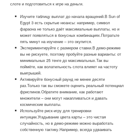
слоте и подготовиться к игре на деньги.
Изучите таблицу выплат до начала вращений.В Sun of
Egypt 3 есть скрытые нюансы: например, символ
фараона не только даёт максимальные выплаты, но и
может появляться в бонусных комбинациях.Потратьте
пять минут на изучение – это окупится.
Экспериментируйте с размером ставки.В демо-режиме
вы не рискуете, поэтому пробуйте разные варианты: от
минимальных 25 тенге до максимальных.Так вы
поймёте, как волатильность слота влияет на частоту
выигрышей.
Активируйте бонусный раунд не менее десяти
раз.Только так вы сможете оценить реальный потенциал
фриспинов.Обратите внимание, как работают
множители – они могут накапливаться и давать
космические выплаты.
Используйте риск-игру для тренировки
интуиции.Угадывание цвета карты – это чистая
случайность, но в демо-режиме можно выработать
собственную тактику.Например, всегда удваивать