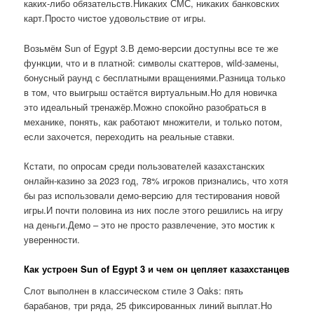
каких-либо обязательств.Никаких СМС, никаких банковских
карт.Просто чистое удовольствие от игры.
Возьмём Sun of Egypt 3.В демо-версии доступны все те же
функции, что и в платной: символы скаттеров, wild-замены,
бонусный раунд с бесплатными вращениями.Разница только
в том, что выигрыш остаётся виртуальным.Но для новичка
это идеальный тренажёр.Можно спокойно разобраться в
механике, понять, как работают множители, и только потом,
если захочется, переходить на реальные ставки.
Кстати, по опросам среди пользователей казахстанских
онлайн-казино за 2023 год, 78% игроков признались, что хотя
бы раз использовали демо-версию для тестирования новой
игры.И почти половина из них после этого решились на игру
на деньги.Демо – это не просто развлечение, это мостик к
уверенности.
Как устроен Sun of Egypt 3 и чем он цепляет казахстанцев
Слот выполнен в классическом стиле 3 Oaks: пять
барабанов, три ряда, 25 фиксированных линий выплат.Но