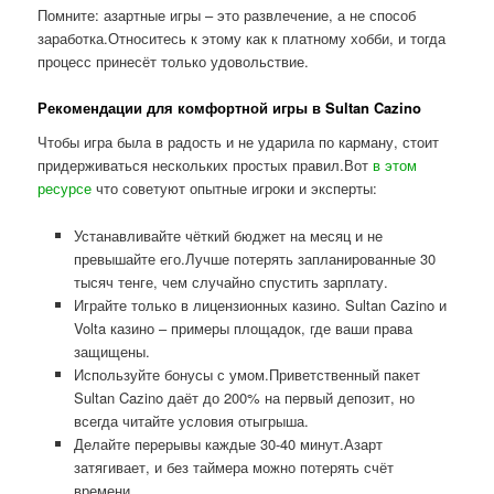
Помните: азартные игры – это развлечение, а не способ
заработка.Относитесь к этому как к платному хобби, и тогда
процесс принесёт только удовольствие.
Рекомендации для комфортной игры в Sultan Cazino
Чтобы игра была в радость и не ударила по карману, стоит
придерживаться нескольких простых правил.Вот
в этом
ресурсе
что советуют опытные игроки и эксперты:
Устанавливайте чёткий бюджет на месяц и не
превышайте его.Лучше потерять запланированные 30
тысяч тенге, чем случайно спустить зарплату.
Играйте только в лицензионных казино. Sultan Cazino и
Volta казино – примеры площадок, где ваши права
защищены.
Используйте бонусы с умом.Приветственный пакет
Sultan Cazino даёт до 200% на первый депозит, но
всегда читайте условия отыгрыша.
Делайте перерывы каждые 30-40 минут.Азарт
затягивает, и без таймера можно потерять счёт
времени.