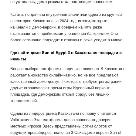
не устоялось, демо-режим стал настоящим спасением.
Кстати, по данным внутренней аналитики одного из крупных
операторов Казахстана за 2024 год, игроки, которые
начинали с демо-версий, в среднем на 40% реже
сталкиваются с проблемами управления банкроллом.Они
более осознанно подходят к ставкам и реже уходят в минус.
Где найти демо Sun of Egypt 3 в Казахстане: площадки и
нюансы
Вопрос выбора платформы – один из ключевых.В Казахстане
работает множество онлайн-казино, но не все предлагают
качественный демо-доступ.Некоторые требуют регистрации,
другие ограничивают время игры.Идеальный вариант –
площадка, где демо-режим открыт сразу, без лишних
телодвижений.
Одним из лидеров рынка Казахстана по праву считается
Volta казино.Эта платформа давно завоевала доверие
местных игроков.Здесь представлены сотни слотов от
ведущих провайдеров, включая 3 Oaks.Демо-версия Sun of