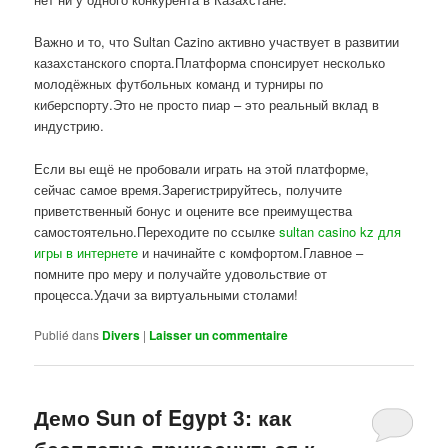
Важно и то, что Sultan Cazino активно участвует в развитии
казахстанского спорта.Платформа спонсирует несколько
молодёжных футбольных команд и турниры по
киберспорту.Это не просто пиар – это реальный вклад в
индустрию.
Если вы ещё не пробовали играть на этой платформе,
сейчас самое время.Зарегистрируйтесь, получите
приветственный бонус и оцените все преимущества
самостоятельно.Переходите по ссылке
sultan casino kz для
игры в интернете
и начинайте с комфортом.Главное –
помните про меру и получайте удовольствие от
процесса.Удачи за виртуальными столами!
Publié dans
Divers
|
Laisser un commentaire
Демо Sun of Egypt 3: как
бесплатно прикоснуться к