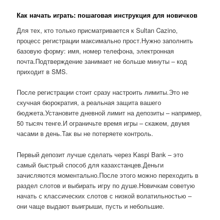
Как начать играть: пошаговая инструкция для новичков
Для тех, кто только присматривается к Sultan Cazino,
процесс регистрации максимально прост.Нужно заполнить
базовую форму: имя, номер телефона, электронная
почта.Подтверждение занимает не больше минуты – код
приходит в SMS.
После регистрации стоит сразу настроить лимиты.Это не
скучная бюрократия, а реальная защита вашего
бюджета.Установите дневной лимит на депозиты – например,
50 тысяч тенге.И ограничьте время игры – скажем, двумя
часами в день.Так вы не потеряете контроль.
Первый депозит лучше сделать через Kaspi Bank – это
самый быстрый способ для казахстанцев.Деньги
зачисляются моментально.После этого можно переходить в
раздел слотов и выбирать игру по душе.Новичкам советую
начать с классических слотов с низкой волатильностью –
они чаще выдают выигрыши, пусть и небольшие.