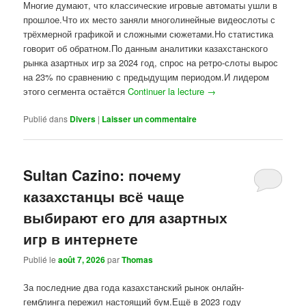
Многие думают, что классические игровые автоматы ушли в
прошлое.Что их место заняли многолинейные видеослоты с
трёхмерной графикой и сложными сюжетами.Но статистика
говорит об обратном.По данным аналитики казахстанского
рынка азартных игр за 2024 год, спрос на ретро-слоты вырос
на 23% по сравнению с предыдущим периодом.И лидером
этого сегмента остаётся
Continuer la lecture
→
Publié dans
Divers
|
Laisser un commentaire
Sultan Cazino: почему
казахстанцы всё чаще
выбирают его для азартных
игр в интернете
Publié le
août 7, 2026
par
Thomas
За последние два года казахстанский рынок онлайн-
гемблинга пережил настоящий бум.Ещё в 2023 году