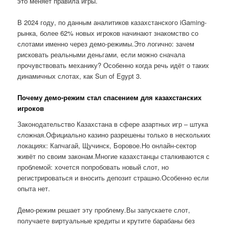
это меняет правила игры.
В 2024 году, по данным аналитиков казахстанского iGaming-
рынка, более 62% новых игроков начинают знакомство со
слотами именно через демо-режимы.Это логично: зачем
рисковать реальными деньгами, если можно сначала
прочувствовать механику? Особенно когда речь идёт о таких
динамичных слотах, как Sun of Egypt 3.
Почему демо-режим стал спасением для казахстанских
игроков
Законодательство Казахстана в сфере азартных игр – штука
сложная.Официально казино разрешены только в нескольких
локациях: Капчагай, Щучинск, Боровое.Но онлайн-сектор
живёт по своим законам.Многие казахстанцы сталкиваются с
проблемой: хочется попробовать новый слот, но
регистрироваться и вносить депозит страшно.Особенно если
опыта нет.
Демо-режим решает эту проблему.Вы запускаете слот,
получаете виртуальные кредиты и крутите барабаны без