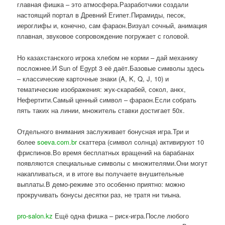
главная фишка – это атмосфера.Разработчики создали
настоящий портал в Древний Египет.Пирамиды, песок,
иероглифы и, конечно, сам фараон.Визуал сочный, анимация
плавная, звуковое сопровождение погружает с головой.
Но казахстанского игрока хлебом не корми – дай механику
посложнее.И Sun of Egypt 3 её даёт.Базовые символы здесь
– классические карточные знаки (A, K, Q, J, 10) и
тематические изображения: жук-скарабей, сокол, анкх,
Нефертити.Самый ценный символ – фараон.Если собрать
пять таких на линии, множитель ставки достигает 50x.
Отдельного внимания заслуживает бонусная игра.Три и
более
soeva.com.br
скаттера (символ солнца) активируют 10
фриспинов.Во время бесплатных вращений на барабанах
появляются специальные символы с множителями.Они могут
накапливаться, и в итоге вы получаете внушительные
выплаты.В демо-режиме это особенно приятно: можно
прокручивать бонусы десятки раз, не тратя ни тиына.
pro-salon.kz
Ещё одна фишка – риск-игра.После любого