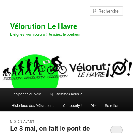
Aller
Aller
au
au
Rech
contenu
contenu
principal
secondaire
Vélorution Le Havre
Eteignez vos moteurs ! Respirez le bonheur !
Menu
Les perles du vélo
Qui sommes nous ?
principal
Historique des Vélorutions
Cartoparty !
DIY
Se relier
MIS EN AVANT
Le 8 mai, on fait le pont de