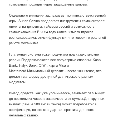
транзакции проходят через защищённые шлюзы.
Отдельного внимания заслуживает политика ответственной
игры. Sultan Cazino предлагает инструменты самоконтроля:
лимиты на депозиты, таймеры сессий и возможность
самоисключения.В 2024 году более 8 тысяч игроков
воспользовались этими функциями, что говорит о реальной
работе механизма.
Платежная система тоже продумана под казахстанские
реалии.Поддерживаются все популярные способы: Kaspi
Bank, Halyk Bank, QIWI, карты Visa и
Mastercard.Минимальный депозит – всего 1000 тенге, что
делает платформу доступной для игроков с разным
бюджетом.
Вывод средств, как уже упоминалось, занимает от 5 минут
до нескольких часов в зависимости от суммы.Для крупных
выплат (свыше 500 тысяч тенге) может потребоваться
верификация, но это стандартная практика для всех
легальных казино.