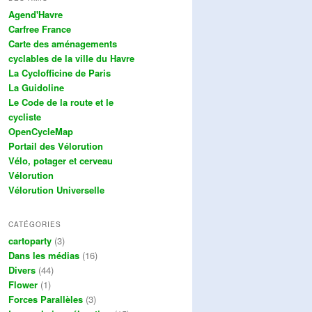
Agend'Havre
Carfree France
Carte des aménagements
cyclables de la ville du Havre
La Cyclofficine de Paris
La Guidoline
Le Code de la route et le
cycliste
OpenCycleMap
Portail des Vélorution
Vélo, potager et cerveau
Vélorution
Vélorution Universelle
CATÉGORIES
cartoparty
(3)
Dans les médias
(16)
Divers
(44)
Flower
(1)
Forces Parallèles
(3)