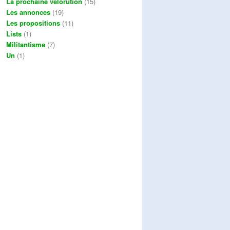
La prochaine vélorution
(15)
Les annonces
(19)
Les propositions
(11)
Lists
(1)
Militantisme
(7)
Un
(1)