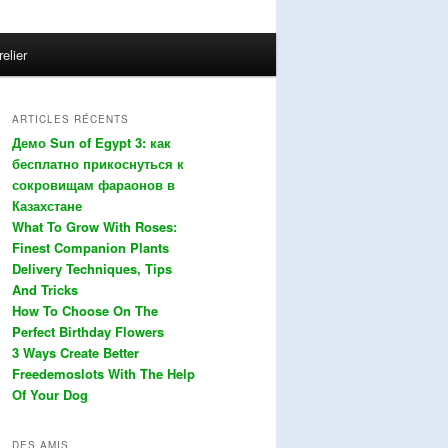
relier
ARTICLES RÉCENTS
Демо Sun of Egypt 3: как
бесплатно прикоснуться к
сокровищам фараонов в
Казахстане
What To Grow With Roses:
Finest Companion Plants
Delivery Techniques, Tips
And Tricks
How To Choose On The
Perfect Birthday Flowers
3 Ways Create Better
Freedemoslots With The Help
Of Your Dog
DES AMIS