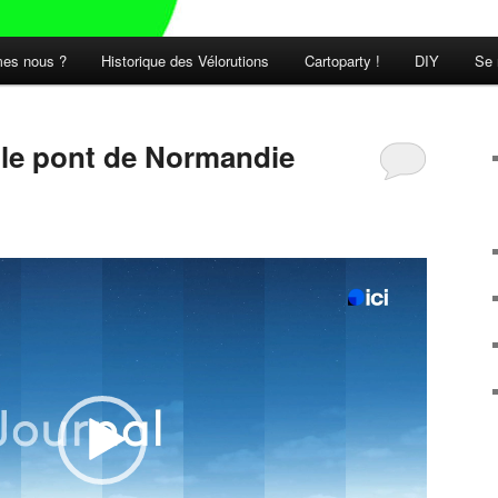
es nous ?
Historique des Vélorutions
Cartoparty !
DIY
Se 
t le pont de Normandie