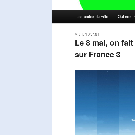
Menu
Les perles du vélo
Qui somm
principal
MIS EN AVANT
Le 8 mai, on fai
sur France 3
Publié le
mai 11, 2026
par
Steph
Lecteur
vidéo