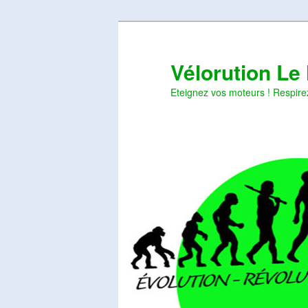
Aller
Aller
au
au
contenu
contenu
Vélorution Le
principal
secondaire
Eteignez vos moteurs ! Respire