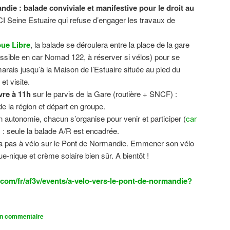
ndie : balade conviviale et manifestive
pour le droit au
CI Seine Estuaire qui refuse d’engager les travaux de
.
ue Libre
, la balade se déroulera entre la place de la gare
sible en car Nomad 122, à réserver si vélos) pour se
 marais jusqu’à la Maison de l’Estuaire située au pied du
t visite.
vre à 11h
sur le parvis de la Gare (routière + SNCF) :
 la région et départ en groupe.
n autonomie, chacun s’organise pour venir et participer (
car
n) : seule la balade A/R est encadrée.
dra pas à vélo sur le Pont de Normandie. Emmener son vélo
ue-nique et crème solaire bien sûr. A bientôt !
com/fr/af3v/events/a-velo-vers-le-pont-de-normandie?
un commentaire