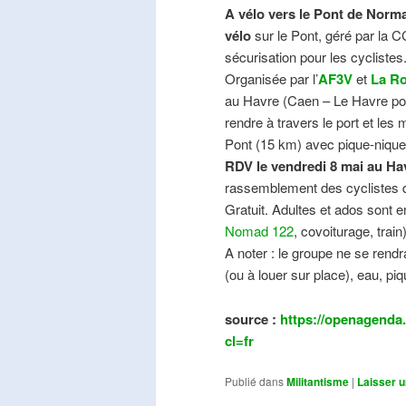
A vélo vers le Pont de Norma
vélo
sur le Pont, géré par la C
sécurisation pour les cyclistes
Organisée par l’
AF3V
et
La Ro
au Havre (Caen – Le Havre pos
rendre à travers le port et les
Pont (15 km) avec pique-nique e
RDV le vendredi 8 mai au Ha
rassemblement des cyclistes de
Gratuit. Adultes et ados sont e
Nomad 122
, covoiturage, trai
A noter : le groupe ne se ren
(ou à louer sur place), eau, piq
source :
https://openagenda.
cl=fr
Publié dans
Militantisme
|
Laisser 