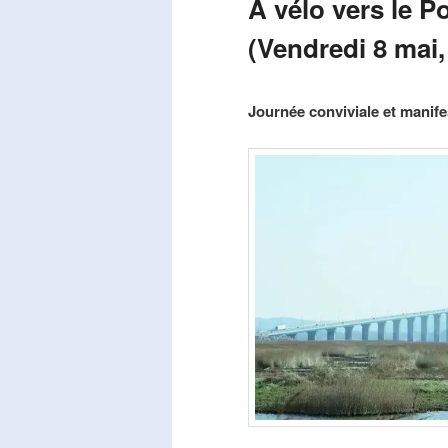
A vélo vers le P
(Vendredi 8 mai,
Publié le
mars 29, 2026
par
Steph
Journée conviviale et manifes