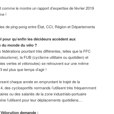
nt comme le montre un rapport d’expertise de février 2019
me !
ies de ping-pong entre État, CCI, Région et Départements
el pour qu’enfin les décideurs accèdent aux
e du monde du vélo ?
s fédérations pourtant très différentes, telles que la FFC
otourisme), la FUB (cyclisme utilitaire ou quotidien) et
oies vertes et véloroutes) se retrouvent sur une même
il est plus que temps d’agir !
rsent chaque année en empruntant le trajet de la
 4, des cyclosportifs normands l’utilisent très fréquemment
ires ou des salariés de la zone industrialo-portuaire
Seine l’utilisent pour leur déplacements quotidiens…
H Vélorution demande :