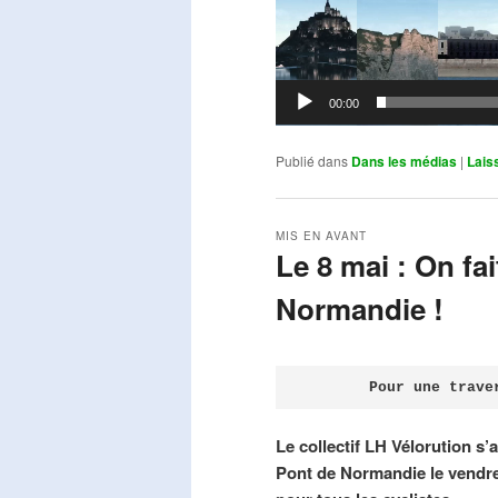
00:00
Publié dans
Dans les médias
|
Lais
MIS EN AVANT
Le 8 mai : On fa
Normandie !
Publié le
avril 18, 2026
par
Steph
Pour une trave
Le collectif LH Vélorution s’
Pont de Normandie le vendre