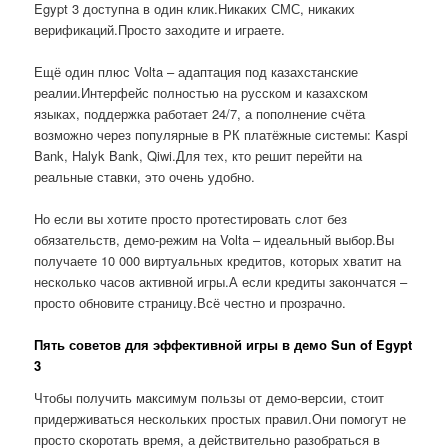
Egypt 3 доступна в один клик.Никаких СМС, никаких
верификаций.Просто заходите и играете.
Ещё один плюс Volta – адаптация под казахстанские
реалии.Интерфейс полностью на русском и казахском
языках, поддержка работает 24/7, а пополнение счёта
возможно через популярные в РК платёжные системы: Kaspi
Bank, Halyk Bank, Qiwi.Для тех, кто решит перейти на
реальные ставки, это очень удобно.
Но если вы хотите просто протестировать слот без
обязательств, демо-режим на Volta – идеальный выбор.Вы
получаете 10 000 виртуальных кредитов, которых хватит на
несколько часов активной игры.А если кредиты закончатся –
просто обновите страницу.Всё честно и прозрачно.
Пять советов для эффективной игры в демо Sun of Egypt
3
Чтобы получить максимум пользы от демо-версии, стоит
придерживаться нескольких простых правил.Они помогут не
просто скоротать время, а действительно разобраться в