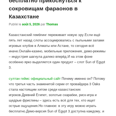
сокровищам фараонов в
Казахстане
Publié le
août 5, 2026
par
Thomas
Казахстанский гемблинг переживает новую эру.Если ещё
пять лет назад слоты ассоциировались с пыльными залами
игровых клубов в Алматы или Астане, то сегодня всё
иначе.Онлайн-казино, мобильные приложения, демо-режимы
– индустрия шагнула далеко вперёд.И на этом фоне
особенно ярко выделяется один продукт – слот Sun of Egypt
3.
султан геймс официальный сайт
Почему именно он? Потому
что третья часть знаменитой серии от провайдера 3 Oaks
стала настоящим хитом среди казахстанских
игроков.Древний Египет, золотые скарабеи, риск-игра и
щедрые фриспины – здесь есть всё для тех, кто ищет
острые ощущения.Но главное: в эту игру можно играть
бесплатно.Демо-версия Sun of Egypt 3 доступна каждому, и