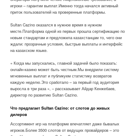
игроки – гарантии выплат.Именно тогда начался активный
приток пользователей на проверенные платформы.
Sultan Cazino оказался в нужное время в нужном
месте.Платформа одной из первых прошла сертификацию по
новым стандартам и предложила казахстанцам то, чего они
ждали: прозрачные условия, быстрые выплаты и интерфейс
на казахском языке.
« Когда мы запускались, главной задачей было показать:
онлайн-казино может быть честным.Мы внедрили систему
мгновенных выплат и публикуем статистику возвратов
каждую неделю.Это сработало – за первый год аудитория
выросла в три раза », – рассказывает Айдар Кенжебаев,
директор по развитию Sultan Cazino.
Что предлагает Sultan Cazino: от слотов до живых
дилеров
Ассортимент игр на платформе впечатляет даже бывалых
игроков.Более 3500 слотов от ведущих провайдеров – это