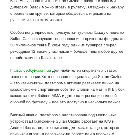
база.Но главная фишка Sultan Cazino – раздел с живыми
дилерами.Здесь можно играть в рулетку, блэкджек и баккару
с реальными крупье, которые общаются с игроками на
русском и казахском языках.
Особой популярностью пользуются турниры.Каждую неделю
Sultan Cazino запускает соревнования с призовым фондом до
50 миллионов тенге.В 2024 году один из турниров собрал
рекордные 12 тысяч участников – больше, чем любое другое
онлайн-казино в Казахстане.
https://icedkyiv.com.ua
Для любителей спортивных ставок
тоже есть опции.Хотя основная специализация Sultan Cazino
– это казино-игры, платформа активно развивает линию на
казахстанские спортивные события.Ставки на матчи КПЛ, бои
казахстанских бойцов ММА и даже на игры национальной
сборной по футболу – всё это доступно в несколько кликов.
Важный нюанс: платформа адаптирована под мобильные
устройства.Приложение Sultan Cazino работает на iOS и
Android без лагов, что критично для казахстанцев, которые
привыкли играть в перерывах на работе или в пробках.А