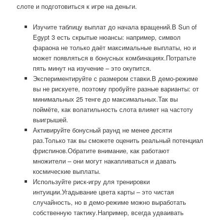
слоте и подготовиться к игре на деньги.
Изучите таблицу выплат до начала вращений.В Sun of
Egypt 3 есть скрытые нюансы: например, символ
фараона не только даёт максимальные выплаты, но и
может появляться в бонусных комбинациях.Потратьте
пять минут на изучение – это окупится.
Экспериментируйте с размером ставки.В демо-режиме
вы не рискуете, поэтому пробуйте разные варианты: от
минимальных 25 тенге до максимальных.Так вы
поймёте, как волатильность слота влияет на частоту
выигрышей.
Активируйте бонусный раунд не менее десяти
раз.Только так вы сможете оценить реальный потенциал
фриспинов.Обратите внимание, как работают
множители – они могут накапливаться и давать
космические выплаты.
Используйте риск-игру для тренировки
интуиции.Угадывание цвета карты – это чистая
случайность, но в демо-режиме можно выработать
собственную тактику.Например, всегда удваивать