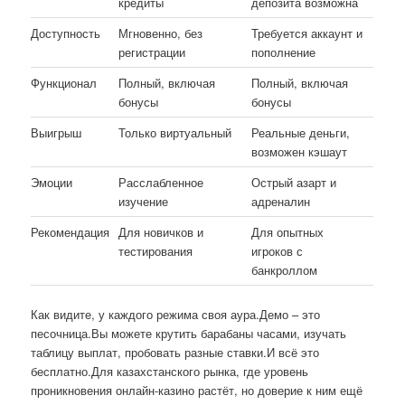
кредиты
депозита возможна
Доступность
Мгновенно, без
Требуется аккаунт и
регистрации
пополнение
Функционал
Полный, включая
Полный, включая
бонусы
бонусы
Выигрыш
Только виртуальный
Реальные деньги,
возможен кэшаут
Эмоции
Расслабленное
Острый азарт и
изучение
адреналин
Рекомендация
Для новичков и
Для опытных
тестирования
игроков с
банкроллом
Как видите, у каждого режима своя аура.Демо – это
песочница.Вы можете крутить барабаны часами, изучать
таблицу выплат, пробовать разные ставки.И всё это
бесплатно.Для казахстанского рынка, где уровень
проникновения онлайн-казино растёт, но доверие к ним ещё