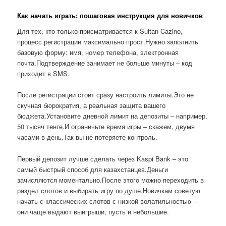
Как начать играть: пошаговая инструкция для новичков
Для тех, кто только присматривается к Sultan Cazino,
процесс регистрации максимально прост.Нужно заполнить
базовую форму: имя, номер телефона, электронная
почта.Подтверждение занимает не больше минуты – код
приходит в SMS.
После регистрации стоит сразу настроить лимиты.Это не
скучная бюрократия, а реальная защита вашего
бюджета.Установите дневной лимит на депозиты – например,
50 тысяч тенге.И ограничьте время игры – скажем, двумя
часами в день.Так вы не потеряете контроль.
Первый депозит лучше сделать через Kaspi Bank – это
самый быстрый способ для казахстанцев.Деньги
зачисляются моментально.После этого можно переходить в
раздел слотов и выбирать игру по душе.Новичкам советую
начать с классических слотов с низкой волатильностью –
они чаще выдают выигрыши, пусть и небольшие.