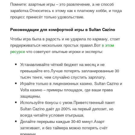
Помните: азартные игры – это развлечение, а не способ
заработка.Относитесь к этому как к платному хобби, и тогда
процесс принесёт только удовольствие.
Рекомендации для комфортной игры в Sultan Cazino
Чтобы игра была в радость и не ударила по карману, стоит
придерживаться нескольких простых правил.Вот
в этом
ресурсе
что советуют опытные игроки и эксперты:
Устанавливайте чёткий бюджет на месяц и не
превышайте его.Лучше потерять запланированные 30
тысяч тенге, чем случайно спустить зарплату.
Играйте только в лицензионных казино. Sultan Cazino и
Volta казино – примеры площадок, где ваши права
защищены.
Используйте бонусы с умом.Приветственный пакет
Sultan Cazino даёт до 200% на первый депозит, но
всегда читайте условия отыгрыша.
Делайте перерывы каждые 30-40 минут.Азарт
затягивает, и без таймера можно потерять счёт
времени.