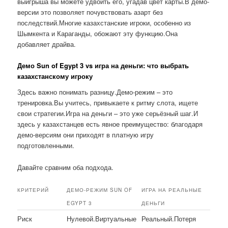
выигрыша вы можете удвоить его, угадав цвет карты.В демо-
версии это позволяет почувствовать азарт без
последствий.Многие казахстанские игроки, особенно из
Шымкента и Караганды, обожают эту функцию.Она
добавляет драйва.
Демо Sun of Egypt 3 vs игра на деньги: что выбрать
казахстанскому игроку
Здесь важно понимать разницу.Демо-режим – это
тренировка.Вы учитесь, привыкаете к ритму слота, ищете
свои стратегии.Игра на деньги – это уже серьёзный шаг.И
здесь у казахстанцев есть явное преимущество: благодаря
демо-версиям они приходят в платную игру
подготовленными.
Давайте сравним оба подхода.
КРИТЕРИЙ
ДЕМО-РЕЖИМ SUN OF
ИГРА НА РЕАЛЬНЫЕ
EGYPT 3
ДЕНЬГИ
Риск
Нулевой.Виртуальные
Реальный.Потеря