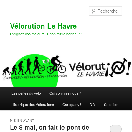
Aller
Aller
au
au
Rech
contenu
contenu
principal
secondaire
Vélorution Le Havre
Eteignez vos moteurs ! Respirez le bonheur !
Menu
Les perles du vélo
Qui sommes nous ?
principal
Historique des Vélorutions
Cartoparty !
DIY
Se relier
MIS EN AVANT
Le 8 mai, on fait le pont de