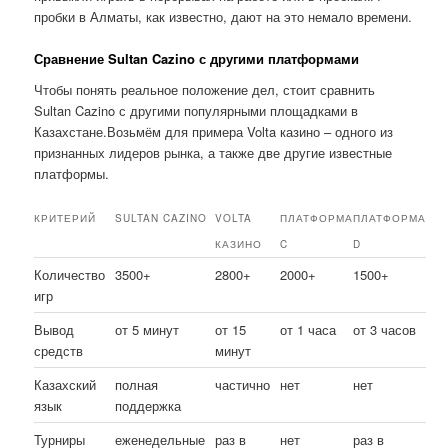
пробки в Алматы, как известно, дают на это немало времени.
Сравнение Sultan Cazino с другими платформами
Чтобы понять реальное положение дел, стоит сравнить
Sultan Cazino с другими популярными площадками в
Казахстане.Возьмём для примера Volta казино – одного из
признанных лидеров рынка, а также две другие известные
платформы.
КРИТЕРИЙ
SULTAN CAZINO
VOLTA
ПЛАТФОРМА
ПЛАТФОРМА
КАЗИНО
C
D
Количество
3500+
2800+
2000+
1500+
игр
Вывод
от 5 минут
от 15
от 1 часа
от 3 часов
средств
минут
Казахский
полная
частично
нет
нет
язык
поддержка
Турниры
еженедельные
раз в
нет
раз в