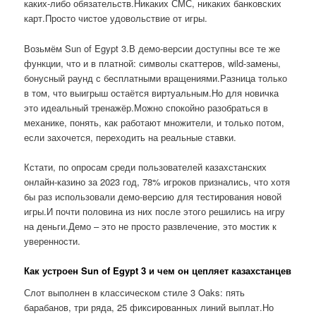
каких-либо обязательств.Никаких СМС, никаких банковских
карт.Просто чистое удовольствие от игры.
Возьмём Sun of Egypt 3.В демо-версии доступны все те же
функции, что и в платной: символы скаттеров, wild-замены,
бонусный раунд с бесплатными вращениями.Разница только
в том, что выигрыш остаётся виртуальным.Но для новичка
это идеальный тренажёр.Можно спокойно разобраться в
механике, понять, как работают множители, и только потом,
если захочется, переходить на реальные ставки.
Кстати, по опросам среди пользователей казахстанских
онлайн-казино за 2023 год, 78% игроков признались, что хотя
бы раз использовали демо-версию для тестирования новой
игры.И почти половина из них после этого решились на игру
на деньги.Демо – это не просто развлечение, это мостик к
уверенности.
Как устроен Sun of Egypt 3 и чем он цепляет казахстанцев
Слот выполнен в классическом стиле 3 Oaks: пять
барабанов, три ряда, 25 фиксированных линий выплат.Но