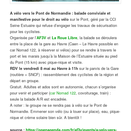
A vélo vers le Pont de Normandie : balade conviviale et
manifestive
pour le droit au vélo
sur le Pont, géré par la CCI
Seine Estuaire qui refuse d’engager les travaux de sécurisation
pour les cyclistes.
Organisée par l’
AF3V
et
La Roue Libre
, la balade se déroulera
entre la place de la gare au Havre (Caen – Le Havre possible en
car Nomad 122, à réserver si vélos) pour se rendre à travers le
port et les marais jusqu’à la Maison de l’Estuaire située au pied
du Pont (15 km) avec pique-nique et visite.
RDV le vendredi 8 mai au Havre à 11h
sur le parvis de la Gare
(routière + SNCF) : rassemblement des cyclistes de la région et
départ en groupe.
Gratuit. Adultes et ados sont en autonomie, chacun s’organise
pour venir et participer (
car Nomad 122
, covoiturage, train) :
seule la balade A/R est encadrée.
A noter : le groupe ne se rendra pas à vélo sur le Pont de
Normandie. Emmener son vélo (ou à louer sur place), eau, pique-
nique et crème solaire bien sûr. A bientôt !
source :
https://openagenda.com/fr/af3v/events/a-velo-vers-