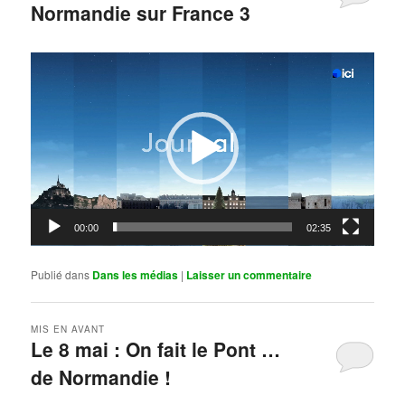
Normandie sur France 3
Publié le
mai 11, 2026
par
Steph
Lecteur
vidéo
00:00
02:35
Publié dans
Dans les médias
|
Laisser un commentaire
MIS EN AVANT
Le 8 mai : On fait le Pont …
de Normandie !