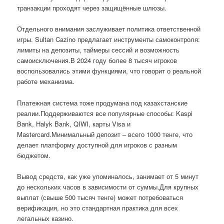
транзакции проходят через защищённые шлюзы.
Отдельного внимания заслуживает политика ответственной
игры. Sultan Cazino предлагает инструменты самоконтроля:
лимиты на депозиты, таймеры сессий и возможность
самоисключения.В 2024 году более 8 тысяч игроков
воспользовались этими функциями, что говорит о реальной
работе механизма.
Платежная система тоже продумана под казахстанские
реалии.Поддерживаются все популярные способы: Kaspi
Bank, Halyk Bank, QIWI, карты Visa и
Mastercard.Минимальный депозит – всего 1000 тенге, что
делает платформу доступной для игроков с разным
бюджетом.
Вывод средств, как уже упоминалось, занимает от 5 минут
до нескольких часов в зависимости от суммы.Для крупных
выплат (свыше 500 тысяч тенге) может потребоваться
верификация, но это стандартная практика для всех
легальных казино.