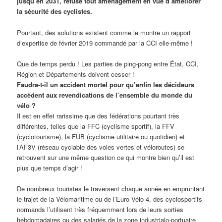
jusqu’en 2031, refuse tout aménagement en vue d’améliorer
la sécurité des cyclistes.
Pourtant, des solutions existent comme le montre un rapport
d’expertise de février 2019 commandé par la CCI elle-même !
Que de temps perdu ! Les parties de ping-pong entre État, CCI,
Région et Départements doivent cesser !
Faudra-t-il un accident mortel pour qu’enfin les décideurs
accèdent aux revendications de l’ensemble du monde du
vélo ?
Il est en effet rarissime que des fédérations pourtant très
différentes, telles que la FFC (cyclisme sportif), la FFV
(cyclotourisme), la FUB (cyclisme utilitaire ou quotidien) et
l’AF3V (réseau cyclable des voies vertes et véloroutes) se
retrouvent sur une même question ce qui montre bien qu’il est
plus que temps d’agir !
De nombreux touristes le traversent chaque année en empruntant
le trajet de la Vélomaritime ou de l’Euro Vélo 4, des cyclosportifs
normands l’utilisent très fréquemment lors de leurs sorties
hebdomadaires ou des salariés de la zone industrialo-portuaire