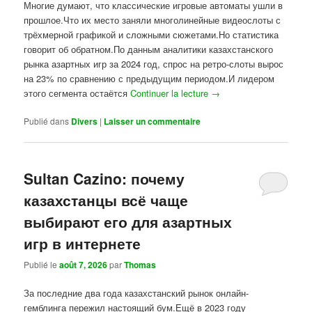
Многие думают, что классические игровые автоматы ушли в
прошлое.Что их место заняли многолинейные видеослоты с
трёхмерной графикой и сложными сюжетами.Но статистика
говорит об обратном.По данным аналитики казахстанского
рынка азартных игр за 2024 год, спрос на ретро-слоты вырос
на 23% по сравнению с предыдущим периодом.И лидером
этого сегмента остаётся
Continuer la lecture
→
Publié dans
Divers
|
Laisser un commentaire
Sultan Cazino: почему
казахстанцы всё чаще
выбирают его для азартных
игр в интернете
Publié le
août 7, 2026
par
Thomas
За последние два года казахстанский рынок онлайн-
гемблинга пережил настоящий бум.Ещё в 2023 году