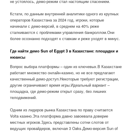
не устоялось, демо-режим стал настоящим спасением.
Кстати, по данным внутренней аналитики одного из крупных
операторов Казахстана за 2024 год, игроки, которые
начинали с демо-версий, в среднем на 40% реже
сталкиваются с проблемами управления банкроллом.Они
более осознанно подходят к ставкам и реже уходят в минус.
Где найти демо Sun of Egypt 3 в Казахстане: площадки и
нюансы
Вопрос выбора платформы – один из ключевых.В Казахстане
работает множество онлайн-казино, но не все предлагают
качественный демо-доступ.Некоторые требуют регистрации,
другие ограничивают время игры.Идеальный вариант –
площадка, где демо-режим открыт сразу, без лишних
телодвижений.
Одним из лидеров рынка Казахстана по праву считается
Volta казино.Эта платформа давно завоевала доверие
местных игроков.Здесь представлены сотни слотов от
ведущих провайдеров, включая 3 Oaks.Демо-версия Sun of