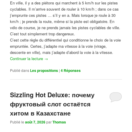
En ville, il y a des piétons qui marchent à 5 km/h sur les pistes
cyclables. Il m’arrive souvent de rouler à 10 km/h ; dans ce cas
j’emprunte ces pistes … s’il y en a. Mais lorsque je roule à 30
km/h ; je prends la route, même si la piste est obligatoire. En
vélo de course, je ne prends jamais les pistes cyclables de ville.
C’est tout simplement trop dangereux.
C’est cette règle du différentiel qui conditionne le choix de la voie
empruntée. Certes, j’adapte ma vitesse à la voie (virage,
descente en ville), mais j’adapte d’abord la voie à la vitesse.
Continuer la lecture
→
Publié dans
Les propositions
|
4
Réponses
Sizzling Hot Deluxe: почему
фруктовый слот остаётся
хитом в Казахстане
Publié le
août 7, 2026
par
Thomas