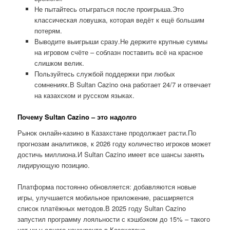
Не пытайтесь отыграться после проигрыша.Это
классическая ловушка, которая ведёт к ещё большим
потерям.
Выводите выигрыши сразу.Не держите крупные суммы
на игровом счёте – соблазн поставить всё на красное
слишком велик.
Пользуйтесь службой поддержки при любых
сомнениях.В Sultan Cazino она работает 24/7 и отвечает
на казахском и русском языках.
Почему Sultan Cazino – это надолго
Рынок онлайн-казино в Казахстане продолжает расти.По
прогнозам аналитиков, к 2026 году количество игроков может
достичь миллиона.И Sultan Cazino имеет все шансы занять
лидирующую позицию.
Платформа постоянно обновляется: добавляются новые
игры, улучшается мобильное приложение, расширяется
список платёжных методов.В 2025 году Sultan Cazino
запустил программу лояльности с кэшбэком до 15% – такого
нет ни у одного конкурента в Казахстане.