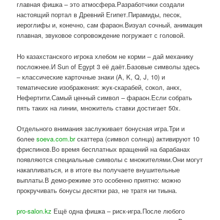
главная фишка – это атмосфера.Разработчики создали
настоящий портал в Древний Египет.Пирамиды, песок,
иероглифы и, конечно, сам фараон.Визуал сочный, анимация
плавная, звуковое сопровождение погружает с головой.
Но казахстанского игрока хлебом не корми – дай механику
посложнее.И Sun of Egypt 3 её даёт.Базовые символы здесь
– классические карточные знаки (A, K, Q, J, 10) и
тематические изображения: жук-скарабей, сокол, анкх,
Нефертити.Самый ценный символ – фараон.Если собрать
пять таких на линии, множитель ставки достигает 50x.
Отдельного внимания заслуживает бонусная игра.Три и
более
soeva.com.br
скаттера (символ солнца) активируют 10
фриспинов.Во время бесплатных вращений на барабанах
появляются специальные символы с множителями.Они могут
накапливаться, и в итоге вы получаете внушительные
выплаты.В демо-режиме это особенно приятно: можно
прокручивать бонусы десятки раз, не тратя ни тиына.
pro-salon.kz
Ещё одна фишка – риск-игра.После любого