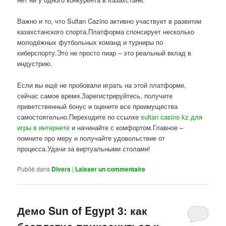
Важно и то, что Sultan Cazino активно участвует в развитии
казахстанского спорта.Платформа спонсирует несколько
молодёжных футбольных команд и турниры по
киберспорту.Это не просто пиар – это реальный вклад в
индустрию.
Если вы ещё не пробовали играть на этой платформе,
сейчас самое время.Зарегистрируйтесь, получите
приветственный бонус и оцените все преимущества
самостоятельно.Переходите по ссылке
sultan casino kz для
игры в интернете
и начинайте с комфортом.Главное –
помните про меру и получайте удовольствие от
процесса.Удачи за виртуальными столами!
Publié dans
Divers
|
Laisser un commentaire
Демо Sun of Egypt 3: как
бесплатно прикоснуться к