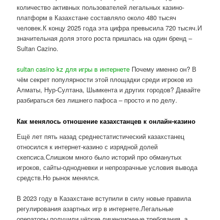
количество активных пользователей легальных казино-
платформ в Казахстане составляло около 480 тысяч
человек.К концу 2025 года эта цифра превысила 720 тысяч.И
значительная доля этого роста пришлась на один бренд –
Sultan Cazino.
sultan casino kz для игры в интернете
Почему именно он? В
чём секрет популярности этой площадки среди игроков из
Алматы, Нур-Султана, Шымкента и других городов? Давайте
разбираться без лишнего пафоса – просто и по делу.
Как менялось отношение казахстанцев к онлайн-казино
Ещё лет пять назад среднестатистический казахстанец
относился к интернет-казино с изрядной долей
скепсиса.Слишком много было историй про обманутых
игроков, сайты-однодневки и непрозрачные условия вывода
средств.Но рынок менялся.
В 2023 году в Казахстане вступили в силу новые правила
регулирования азартных игр в интернете.Легальные
операторы получили чёткие лицензионные требования, а