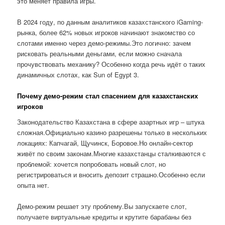
это меняет правила игры.
В 2024 году, по данным аналитиков казахстанского iGaming-
рынка, более 62% новых игроков начинают знакомство со
слотами именно через демо-режимы.Это логично: зачем
рисковать реальными деньгами, если можно сначала
прочувствовать механику? Особенно когда речь идёт о таких
динамичных слотах, как Sun of Egypt 3.
Почему демо-режим стал спасением для казахстанских
игроков
Законодательство Казахстана в сфере азартных игр – штука
сложная.Официально казино разрешены только в нескольких
локациях: Капчагай, Щучинск, Боровое.Но онлайн-сектор
живёт по своим законам.Многие казахстанцы сталкиваются с
проблемой: хочется попробовать новый слот, но
регистрироваться и вносить депозит страшно.Особенно если
опыта нет.
Демо-режим решает эту проблему.Вы запускаете слот,
получаете виртуальные кредиты и крутите барабаны без