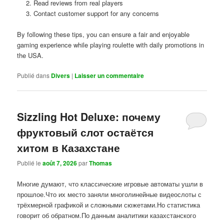
Read reviews from real players
Contact customer support for any concerns
By following these tips, you can ensure a fair and enjoyable
gaming experience while playing roulette with daily promotions in
the USA.
Publié dans
Divers
|
Laisser un commentaire
Sizzling Hot Deluxe: почему
фруктовый слот остаётся
хитом в Казахстане
Publié le
août 7, 2026
par
Thomas
Многие думают, что классические игровые автоматы ушли в
прошлое.Что их место заняли многолинейные видеослоты с
трёхмерной графикой и сложными сюжетами.Но статистика
говорит об обратном.По данным аналитики казахстанского