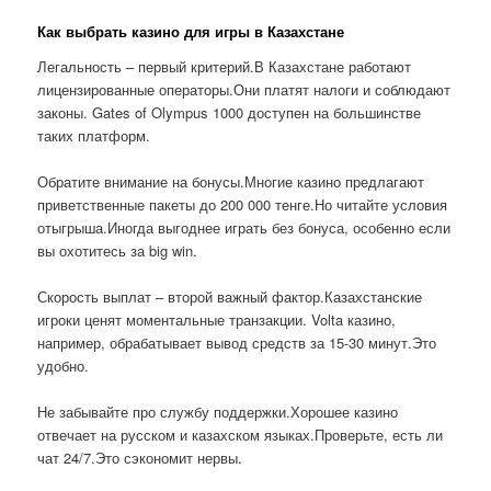
Как выбрать казино для игры в Казахстане
Легальность – первый критерий.В Казахстане работают
лицензированные операторы.Они платят налоги и соблюдают
законы. Gates of Olympus 1000 доступен на большинстве
таких платформ.
Обратите внимание на бонусы.Многие казино предлагают
приветственные пакеты до 200 000 тенге.Но читайте условия
отыгрыша.Иногда выгоднее играть без бонуса, особенно если
вы охотитесь за big win.
Скорость выплат – второй важный фактор.Казахстанские
игроки ценят моментальные транзакции. Volta казино,
например, обрабатывает вывод средств за 15-30 минут.Это
удобно.
Не забывайте про службу поддержки.Хорошее казино
отвечает на русском и казахском языках.Проверьте, есть ли
чат 24/7.Это сэкономит нервы.