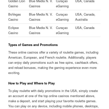
Golden Lion
Blue Media N. V.
Curaçao
USA, Canada
Casino
Casinos
eGaming
BoVegas
Blue Media N. V.
Curaçao
USA, Canada,
Casino
Casinos
eGaming
Australia
Eclipse
Blue Media N. V.
Curaçao
USA, Canada
Casino
Casinos
eGaming
Types of Games and Promotions
These online casinos offer a variety of roulette games, including
American, European, and French roulette. Additionally, players
can enjoy daily promotions such as free spins, cashback offers,
and reload bonuses, making the gaming experience even more
exciting.
How to Play and Where to Play
To play roulette with daily promotions in the USA, simply create
an account at one of the top online casinos mentioned above,
make a deposit, and start playing your favorite roulette games.
You can play on any device, including mobile phones, desktops,