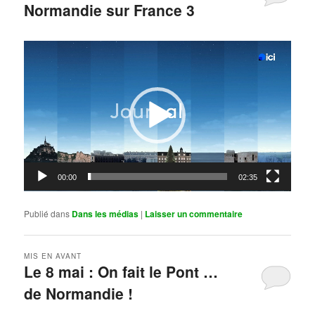
Normandie sur France 3
Publié le
mai 11, 2026
par
Steph
Lecteur
vidéo
00:00
02:35
Publié dans
Dans les médias
|
Laisser un commentaire
MIS EN AVANT
Le 8 mai : On fait le Pont …
de Normandie !