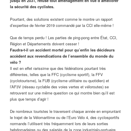
jusqu’en 2031, refuse tout aménagement en vue d’améliorer
la sécurité des cyclistes.
Pourtant, des solutions existent comme le montre un rapport
d’expertise de février 2019 commandé par la CCI elle-même !
Que de temps perdu ! Les parties de ping-pong entre État, CCI,
Région et Départements doivent cesser !
Faudra-t-il un accident mortel pour qu’enfin les décideurs
accèdent aux revendications de l’ensemble du monde du
vélo ?
Il est en effet rarissime que des fédérations pourtant très
différentes, telles que la FFC (cyclisme sportif), la FFV
(cyclotourisme), la FUB (cyclisme utilitaire ou quotidien) et
l’AF3V (réseau cyclable des voies vertes et véloroutes) se
retrouvent sur une même question ce qui montre bien qu’il est
plus que temps d’agir !
De nombreux touristes le traversent chaque année en empruntant
le trajet de la Vélomaritime ou de l’Euro Vélo 4, des cyclosportifs
normands l’utilisent très fréquemment lors de leurs sorties
hebdomadaires ou des salariés de la zone industrialo-portuaire