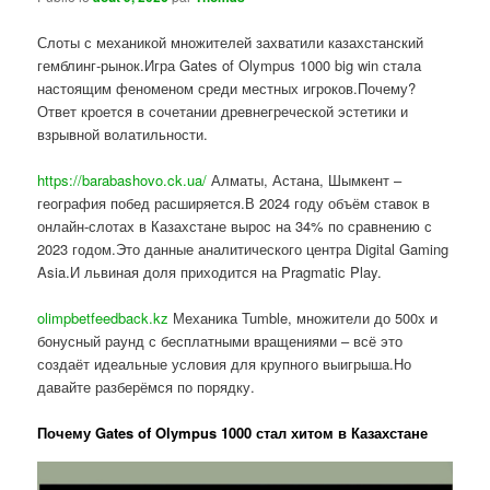
Слоты с механикой множителей захватили казахстанский
гемблинг-рынок.Игра Gates of Olympus 1000 big win стала
настоящим феноменом среди местных игроков.Почему?
Ответ кроется в сочетании древнегреческой эстетики и
взрывной волатильности.
https://barabashovo.ck.ua/
Алматы, Астана, Шымкент –
география побед расширяется.В 2024 году объём ставок в
онлайн-слотах в Казахстане вырос на 34% по сравнению с
2023 годом.Это данные аналитического центра Digital Gaming
Asia.И львиная доля приходится на Pragmatic Play.
olimpbetfeedback.kz
Механика Tumble, множители до 500x и
бонусный раунд с бесплатными вращениями – всё это
создаёт идеальные условия для крупного выигрыша.Но
давайте разберёмся по порядку.
Почему Gates of Olympus 1000 стал хитом в Казахстане