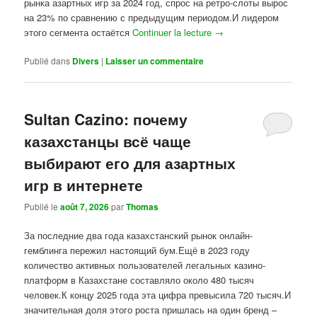
рынка азартных игр за 2024 год, спрос на ретро-слоты вырос
на 23% по сравнению с предыдущим периодом.И лидером
этого сегмента остаётся
Continuer la lecture
→
Publié dans
Divers
|
Laisser un commentaire
Sultan Cazino: почему
казахстанцы всё чаще
выбирают его для азартных
игр в интернете
Publié le
août 7, 2026
par
Thomas
За последние два года казахстанский рынок онлайн-
гемблинга пережил настоящий бум.Ещё в 2023 году
количество активных пользователей легальных казино-
платформ в Казахстане составляло около 480 тысяч
человек.К концу 2025 года эта цифра превысила 720 тысяч.И
значительная доля этого роста пришлась на один бренд –