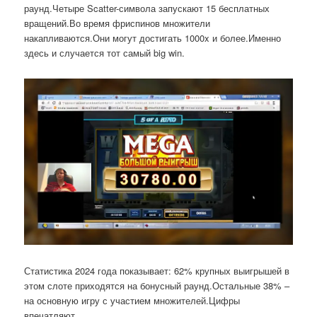
раунд.Четыре Scatter-символа запускают 15 бесплатных
вращений.Во время фриспинов множители
накапливаются.Они могут достигать 1000x и более.Именно
здесь и случается тот самый big win.
Статистика 2024 года показывает: 62% крупных выигрышей в
этом слоте приходятся на бонусный раунд.Остальные 38% –
на основную игру с участием множителей.Цифры
впечатляют.