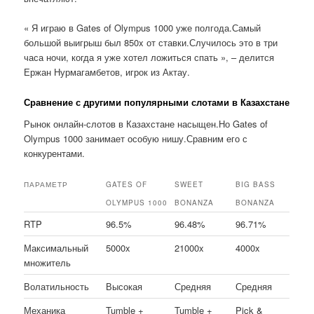
« Я играю в Gates of Olympus 1000 уже полгода.Самый
большой выигрыш был 850x от ставки.Случилось это в три
часа ночи, когда я уже хотел ложиться спать », – делится
Ержан Нурмагамбетов, игрок из Актау.
Сравнение с другими популярными слотами в Казахстане
Рынок онлайн-слотов в Казахстане насыщен.Но Gates of
Olympus 1000 занимает особую нишу.Сравним его с
конкурентами.
ПАРАМЕТР
GATES OF
SWEET
BIG BASS
OLYMPUS 1000
BONANZA
BONANZA
RTP
96.5%
96.48%
96.71%
Максимальный
5000x
21000x
4000x
множитель
Волатильность
Высокая
Средняя
Средняя
Механика
Tumble +
Tumble +
Pick &