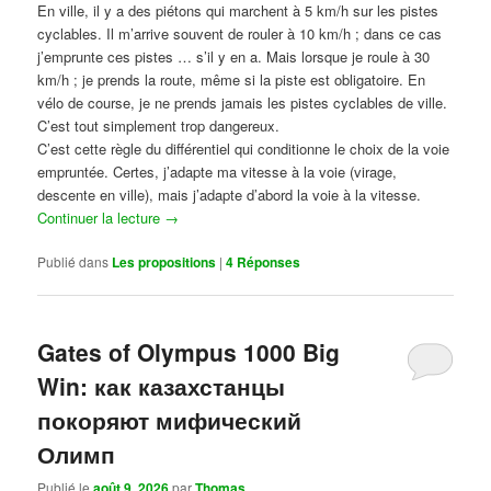
En ville, il y a des piétons qui marchent à 5 km/h sur les pistes
cyclables. Il m’arrive souvent de rouler à 10 km/h ; dans ce cas
j’emprunte ces pistes … s’il y en a. Mais lorsque je roule à 30
km/h ; je prends la route, même si la piste est obligatoire. En
vélo de course, je ne prends jamais les pistes cyclables de ville.
C’est tout simplement trop dangereux.
C’est cette règle du différentiel qui conditionne le choix de la voie
empruntée. Certes, j’adapte ma vitesse à la voie (virage,
descente en ville), mais j’adapte d’abord la voie à la vitesse.
Continuer la lecture
→
Publié dans
Les propositions
|
4
Réponses
Gates of Olympus 1000 Big
Win: как казахстанцы
покоряют мифический
Олимп
Publié le
août 9, 2026
par
Thomas