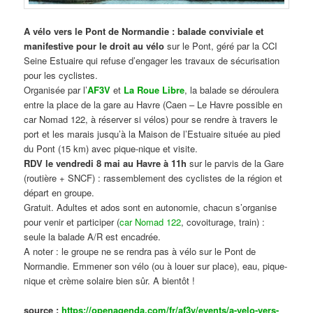
A vélo vers le Pont de Normandie : balade conviviale et
manifestive
pour le droit au vélo
sur le Pont, géré par la CCI
Seine Estuaire qui refuse d’engager les travaux de sécurisation
pour les cyclistes.
Organisée par l’
AF3V
et
La Roue Libre
, la balade se déroulera
entre la place de la gare au Havre (Caen – Le Havre possible en
car Nomad 122, à réserver si vélos) pour se rendre à travers le
port et les marais jusqu’à la Maison de l’Estuaire située au pied
du Pont (15 km) avec pique-nique et visite.
RDV le vendredi 8 mai au Havre à 11h
sur le parvis de la Gare
(routière + SNCF) : rassemblement des cyclistes de la région et
départ en groupe.
Gratuit. Adultes et ados sont en autonomie, chacun s’organise
pour venir et participer (
car Nomad 122
, covoiturage, train) :
seule la balade A/R est encadrée.
A noter : le groupe ne se rendra pas à vélo sur le Pont de
Normandie. Emmener son vélo (ou à louer sur place), eau, pique-
nique et crème solaire bien sûr. A bientôt !
source :
https://openagenda.com/fr/af3v/events/a-velo-vers-