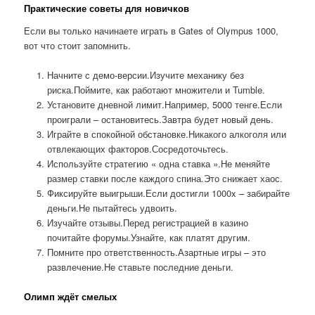
Практические советы для новичков
Если вы только начинаете играть в Gates of Olympus 1000,
вот что стоит запомнить.
Начните с демо-версии.Изучите механику без
риска.Поймите, как работают множители и Tumble.
Установите дневной лимит.Например, 5000 тенге.Если
проиграли – остановитесь.Завтра будет новый день.
Играйте в спокойной обстановке.Никакого алкоголя или
отвлекающих факторов.Сосредоточьтесь.
Используйте стратегию « одна ставка ».Не меняйте
размер ставки после каждого спина.Это снижает хаос.
Фиксируйте выигрыши.Если достигли 1000x – забирайте
деньги.Не пытайтесь удвоить.
Изучайте отзывы.Перед регистрацией в казино
почитайте форумы.Узнайте, как платят другим.
Помните про ответственность.Азартные игры – это
развлечение.Не ставьте последние деньги.
Олимп ждёт смелых