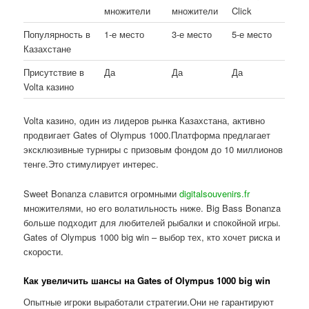
множители
множители
Click
Популярность в
1-е место
3-е место
5-е место
Казахстане
Присутствие в
Да
Да
Да
Volta казино
Volta казино, один из лидеров рынка Казахстана, активно
продвигает Gates of Olympus 1000.Платформа предлагает
эксклюзивные турниры с призовым фондом до 10 миллионов
тенге.Это стимулирует интерес.
Sweet Bonanza славится огромными
digitalsouvenirs.fr
множителями, но его волатильность ниже. Big Bass Bonanza
больше подходит для любителей рыбалки и спокойной игры.
Gates of Olympus 1000 big win – выбор тех, кто хочет риска и
скорости.
Как увеличить шансы на Gates of Olympus 1000 big win
Опытные игроки выработали стратегии.Они не гарантируют