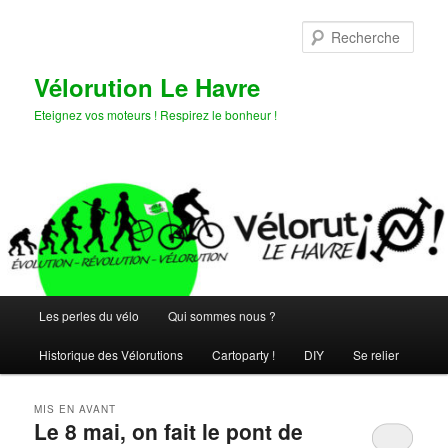
Aller
Aller
au
au
Rech
contenu
contenu
principal
secondaire
Vélorution Le Havre
Eteignez vos moteurs ! Respirez le bonheur !
Menu
Les perles du vélo
Qui sommes nous ?
principal
Historique des Vélorutions
Cartoparty !
DIY
Se relier
MIS EN AVANT
Le 8 mai, on fait le pont de