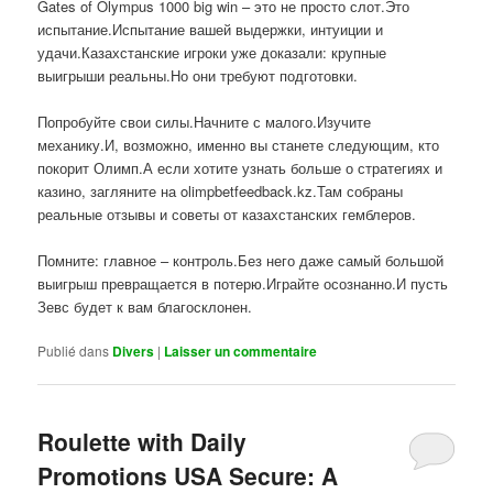
Gates of Olympus 1000 big win – это не просто слот.Это
испытание.Испытание вашей выдержки, интуиции и
удачи.Казахстанские игроки уже доказали: крупные
выигрыши реальны.Но они требуют подготовки.
Попробуйте свои силы.Начните с малого.Изучите
механику.И, возможно, именно вы станете следующим, кто
покорит Олимп.А если хотите узнать больше о стратегиях и
казино, загляните на olimpbetfeedback.kz.Там собраны
реальные отзывы и советы от казахстанских гемблеров.
Помните: главное – контроль.Без него даже самый большой
выигрыш превращается в потерю.Играйте осознанно.И пусть
Зевс будет к вам благосклонен.
Publié dans
Divers
|
Laisser un commentaire
Roulette with Daily
Promotions USA Secure: A