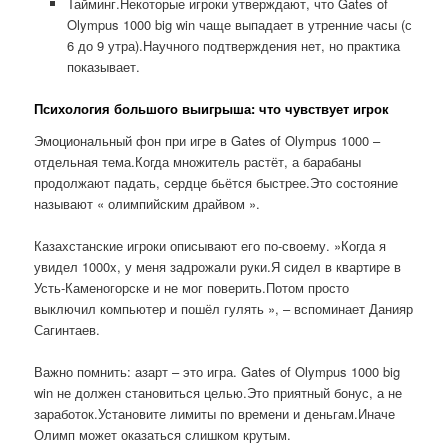
Тайминг.Некоторые игроки утверждают, что Gates of
Olympus 1000 big win чаще выпадает в утренние часы (с
6 до 9 утра).Научного подтверждения нет, но практика
показывает.
Психология большого выигрыша: что чувствует игрок
Эмоциональный фон при игре в Gates of Olympus 1000 –
отдельная тема.Когда множитель растёт, а барабаны
продолжают падать, сердце бьётся быстрее.Это состояние
называют « олимпийским драйвом ».
Казахстанские игроки описывают его по-своему. »Когда я
увидел 1000x, у меня задрожали руки.Я сидел в квартире в
Усть-Каменогорске и не мог поверить.Потом просто
выключил компьютер и пошёл гулять », – вспоминает Данияр
Сагинтаев.
Важно помнить: азарт – это игра. Gates of Olympus 1000 big
win не должен становиться целью.Это приятный бонус, а не
заработок.Установите лимиты по времени и деньгам.Иначе
Олимп может оказаться слишком крутым.