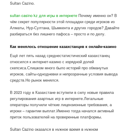
Sultan Cazino.
sultan casino kz для игры в интернете
Почему именно он? В
чём секрет популярности этой площадки среди игроков из
Алматы, Нур-Султана, Шымкента и других городов? Давайте
разбираться без лишнего пафоса – просто и по делу.
Как менялось отношение казахстанцев к онлайн-казино
Ещё лет пять назад среднестатистический казахстанец
относился к интернет-казино с изрядной долей
скепсиса.Слишком много было историй про обманутых
игроков, сайты-однодневки и непрозрачные условия вывода
средств.Но рынок менялся.
В 2023 году в Казахстане вступили в силу новые правила
регулирования азартных игр в интернете.Легальные
операторы получили чёткие лицензионные требования, а
игроки – гарантии выплат.Именно тогда начался активный
приток пользователей на проверенные платформы.
Sultan Cazino оказался в нужное время в нужном