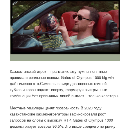
Казахстанский игрок – прагматик.Ему нужны понятные
правила и реальные шансы. Gates of Olympus 1000 big win
даёт именно это.Символы в виде драгоценных камней,
кубков и корон падают сверху, формируя выигрышные
комбинации.Нет привычных линий выплат – только кластеры.
Местные гемблеры ценят прозрачность.В 2023 году
казахстанские казино-агрегаторы зафиксировали рост
запросов на слоты с высоким RTP. Gates of Olympus 1000
демонстрирует возврат 96.5%.Это выше среднего по рынку.