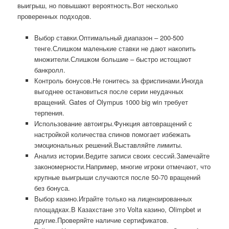
выигрыш, но повышают вероятность.Вот несколько
проверенных подходов.
Выбор ставки.Оптимальный диапазон – 200-500
тенге.Слишком маленькие ставки не дают накопить
множители.Слишком большие – быстро истощают
банкролл.
Контроль бонусов.Не гонитесь за фриспинами.Иногда
выгоднее остановиться после серии неудачных
вращений. Gates of Olympus 1000 big win требует
терпения.
Использование автоигры.Функция автовращений с
настройкой количества спинов помогает избежать
эмоциональных решений.Выставляйте лимиты.
Анализ истории.Ведите записи своих сессий.Замечайте
закономерности.Например, многие игроки отмечают, что
крупные выигрыши случаются после 50-70 вращений
без бонуса.
Выбор казино.Играйте только на лицензированных
площадках.В Казахстане это Volta казино, Olimpbet и
другие.Проверяйте наличие сертификатов.