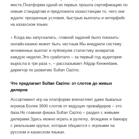
месте.Платформа одной из первых прошла сертификацию по
новым стандартам и предложила казахстанцам то, чего они
ждали: прозрачные условия, быстрые выплаты и интерфейс
на казахском языке.
« Когда мы запускались, главной задачей было показать:
онлайн-казино может быть честным.Мы внедрили систему
мгновенных выплат и публикуем статистику возвратов
каждую неделю.Это сработало – за первый год аудитория
выросла в три раза », – рассказывает Айдар Кенжебаев,
директор по развитию Sultan Cazino.
Что предлагает Sultan Cazino: от слотов до живых
дилеров
Ассортимент игр на платформе впечатляет даже бывалых
игроков.Более 3500 слотов от ведущих провайдеров – это
база.Но главная фишка Sultan Cazino – раздел с живыми
дилерами.Здесь можно играть в рулетку, блэкджек и баккару
с реальными крупье, которые общаются с игроками на
русском и казахском языках.