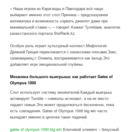
« Наши игроки из Караганды и Павлодара всё чаще
выбирают именно этот слот.Причина – предсказуемая
математика и возможность сорвать джекпот даже при
минимальной ставке », – говорит Азамат Тулебаев, аналитик
казахстанского портала SlotRank.kz.
Особую роль играет культурный контекст.Мифология
Древней Греции перекликается с казахскими эпосами.Зевс,
громовержец с Олимпа, воспринимается как батыр.Это
добавляет игре эмоциональной глубины.
Механика большого выигрыша: как работает Gates of
Olympus 1000
Слот использует систему множителей.Каждый выигрыш
активирует Tumble – символы исчезают, а на их место
падают новые.Это может продолжаться бесконечно, пока
есть совпадения. Gates of Olympus 1000 big win часто
выпадает именно в цепочке таких падений.
gates of olympus 1000 big win
Ключевой элемент – бонусный