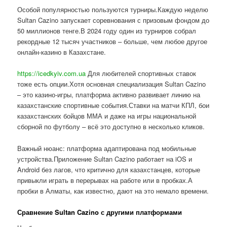
Особой популярностью пользуются турниры.Каждую неделю
Sultan Cazino запускает соревнования с призовым фондом до
50 миллионов тенге.В 2024 году один из турниров собрал
рекордные 12 тысяч участников – больше, чем любое другое
онлайн-казино в Казахстане.
https://icedkyiv.com.ua
Для любителей спортивных ставок
тоже есть опции.Хотя основная специализация Sultan Cazino
– это казино-игры, платформа активно развивает линию на
казахстанские спортивные события.Ставки на матчи КПЛ, бои
казахстанских бойцов ММА и даже на игры национальной
сборной по футболу – всё это доступно в несколько кликов.
Важный нюанс: платформа адаптирована под мобильные
устройства.Приложение Sultan Cazino работает на iOS и
Android без лагов, что критично для казахстанцев, которые
привыкли играть в перерывах на работе или в пробках.А
пробки в Алматы, как известно, дают на это немало времени.
Сравнение Sultan Cazino с другими платформами