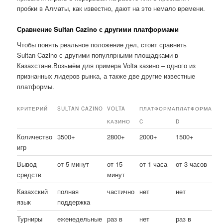
пробки в Алматы, как известно, дают на это немало времени.
Сравнение Sultan Cazino с другими платформами
Чтобы понять реальное положение дел, стоит сравнить
Sultan Cazino с другими популярными площадками в
Казахстане.Возьмём для примера Volta казино – одного из
признанных лидеров рынка, а также две другие известные
платформы.
КРИТЕРИЙ
SULTAN CAZINO
VOLTA
ПЛАТФОРМА
ПЛАТФОРМА
КАЗИНО
C
D
Количество
3500+
2800+
2000+
1500+
игр
Вывод
от 5 минут
от 15
от 1 часа
от 3 часов
средств
минут
Казахский
полная
частично
нет
нет
язык
поддержка
Турниры
еженедельные
раз в
нет
раз в