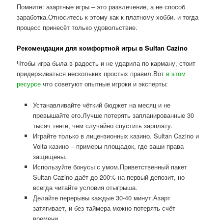
Помните: азартные игры – это развлечение, а не способ
заработка.Относитесь к этому как к платному хобби, и тогда
процесс принесёт только удовольствие.
Рекомендации для комфортной игры в Sultan Cazino
Чтобы игра была в радость и не ударила по карману, стоит
придерживаться нескольких простых правил.Вот
в этом
ресурсе
что советуют опытные игроки и эксперты:
Устанавливайте чёткий бюджет на месяц и не
превышайте его.Лучше потерять запланированные 30
тысяч тенге, чем случайно спустить зарплату.
Играйте только в лицензионных казино. Sultan Cazino и
Volta казино – примеры площадок, где ваши права
защищены.
Используйте бонусы с умом.Приветственный пакет
Sultan Cazino даёт до 200% на первый депозит, но
всегда читайте условия отыгрыша.
Делайте перерывы каждые 30-40 минут.Азарт
затягивает, и без таймера можно потерять счёт
времени.