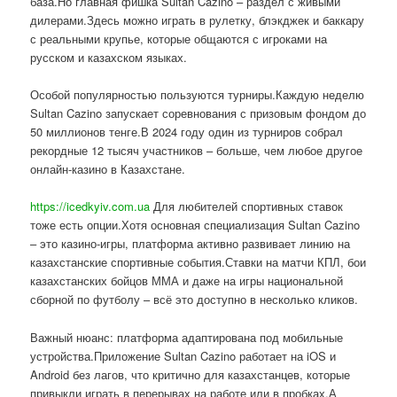
база.Но главная фишка Sultan Cazino – раздел с живыми
дилерами.Здесь можно играть в рулетку, блэкджек и баккару
с реальными крупье, которые общаются с игроками на
русском и казахском языках.
Особой популярностью пользуются турниры.Каждую неделю
Sultan Cazino запускает соревнования с призовым фондом до
50 миллионов тенге.В 2024 году один из турниров собрал
рекордные 12 тысяч участников – больше, чем любое другое
онлайн-казино в Казахстане.
https://icedkyiv.com.ua
Для любителей спортивных ставок
тоже есть опции.Хотя основная специализация Sultan Cazino
– это казино-игры, платформа активно развивает линию на
казахстанские спортивные события.Ставки на матчи КПЛ, бои
казахстанских бойцов ММА и даже на игры национальной
сборной по футболу – всё это доступно в несколько кликов.
Важный нюанс: платформа адаптирована под мобильные
устройства.Приложение Sultan Cazino работает на iOS и
Android без лагов, что критично для казахстанцев, которые
привыкли играть в перерывах на работе или в пробках.А