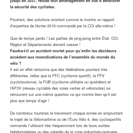
jusqu’en 2031, refuse tout aménagement en vue d’améliorer
la sécurité des cyclistes.
Pourtant, des solutions existent comme le montre un rapport
d’expertise de février 2019 commandé par la CCI elle-même !
Que de temps perdu ! Les parties de ping-pong entre État, CCI,
Région et Départements doivent cesser !
Faudra-t-il un accident mortel pour qu’enfin les décideurs
accèdent aux revendications de l’ensemble du monde du
vélo ?
Il est en effet rarissime que des fédérations pourtant très
différentes, telles que la FFC (cyclisme sportif), la FFV
(cyclotourisme), la FUB (cyclisme utilitaire ou quotidien) et
l’AF3V (réseau cyclable des voies vertes et véloroutes) se
retrouvent sur une même question ce qui montre bien qu’il est
plus que temps d’agir !
De nombreux touristes le traversent chaque année en empruntant
le trajet de la Vélomaritime ou de l’Euro Vélo 4, des cyclosportifs
normands l’utilisent très fréquemment lors de leurs sorties
hebdomadaires ou des salariés de la zone industrialo-portuaire