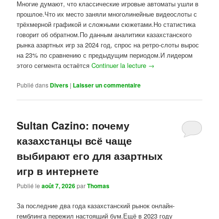
Многие думают, что классические игровые автоматы ушли в
прошлое.Что их место заняли многолинейные видеослоты с
трёхмерной графикой и сложными сюжетами.Но статистика
говорит об обратном.По данным аналитики казахстанского
рынка азартных игр за 2024 год, спрос на ретро-слоты вырос
на 23% по сравнению с предыдущим периодом.И лидером
этого сегмента остаётся
Continuer la lecture
→
Publié dans
Divers
|
Laisser un commentaire
Sultan Cazino: почему
казахстанцы всё чаще
выбирают его для азартных
игр в интернете
Publié le
août 7, 2026
par
Thomas
За последние два года казахстанский рынок онлайн-
гемблинга пережил настоящий бум.Ещё в 2023 году