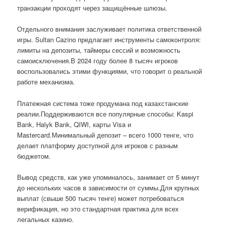
транзакции проходят через защищённые шлюзы.
Отдельного внимания заслуживает политика ответственной
игры. Sultan Cazino предлагает инструменты самоконтроля:
лимиты на депозиты, таймеры сессий и возможность
самоисключения.В 2024 году более 8 тысяч игроков
воспользовались этими функциями, что говорит о реальной
работе механизма.
Платежная система тоже продумана под казахстанские
реалии.Поддерживаются все популярные способы: Kaspi
Bank, Halyk Bank, QIWI, карты Visa и
Mastercard.Минимальный депозит – всего 1000 тенге, что
делает платформу доступной для игроков с разным
бюджетом.
Вывод средств, как уже упоминалось, занимает от 5 минут
до нескольких часов в зависимости от суммы.Для крупных
выплат (свыше 500 тысяч тенге) может потребоваться
верификация, но это стандартная практика для всех
легальных казино.