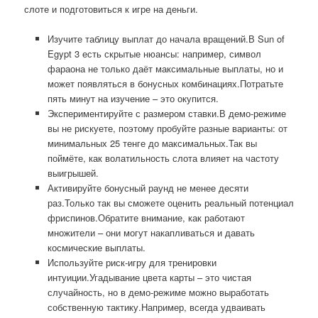
слоте и подготовиться к игре на деньги.
Изучите таблицу выплат до начала вращений.В Sun of
Egypt 3 есть скрытые нюансы: например, символ
фараона не только даёт максимальные выплаты, но и
может появляться в бонусных комбинациях.Потратьте
пять минут на изучение – это окупится.
Экспериментируйте с размером ставки.В демо-режиме
вы не рискуете, поэтому пробуйте разные варианты: от
минимальных 25 тенге до максимальных.Так вы
поймёте, как волатильность слота влияет на частоту
выигрышей.
Активируйте бонусный раунд не менее десяти
раз.Только так вы сможете оценить реальный потенциал
фриспинов.Обратите внимание, как работают
множители – они могут накапливаться и давать
космические выплаты.
Используйте риск-игру для тренировки
интуиции.Угадывание цвета карты – это чистая
случайность, но в демо-режиме можно выработать
собственную тактику.Например, всегда удваивать