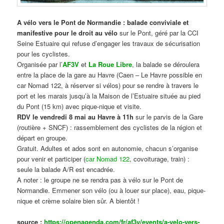
A vélo vers le Pont de Normandie : balade conviviale et
manifestive
pour le droit au vélo
sur le Pont, géré par la CCI
Seine Estuaire qui refuse d’engager les travaux de sécurisation
pour les cyclistes.
Organisée par l’
AF3V
et
La Roue Libre
, la balade se déroulera
entre la place de la gare au Havre (Caen – Le Havre possible en
car Nomad 122, à réserver si vélos) pour se rendre à travers le
port et les marais jusqu’à la Maison de l’Estuaire située au pied
du Pont (15 km) avec pique-nique et visite.
RDV le vendredi 8 mai au Havre à 11h
sur le parvis de la Gare
(routière + SNCF) : rassemblement des cyclistes de la région et
départ en groupe.
Gratuit. Adultes et ados sont en autonomie, chacun s’organise
pour venir et participer (
car Nomad 122
, covoiturage, train) :
seule la balade A/R est encadrée.
A noter : le groupe ne se rendra pas à vélo sur le Pont de
Normandie. Emmener son vélo (ou à louer sur place), eau, pique-
nique et crème solaire bien sûr. A bientôt !
source :
https://openagenda.com/fr/af3v/events/a-velo-vers-