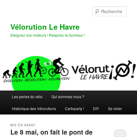
Aller
Aller
au
au
Rech
contenu
contenu
principal
secondaire
Vélorution Le Havre
Eteignez vos moteurs ! Respirez le bonheur !
Menu
Les perles du vélo
Qui sommes nous ?
principal
Historique des Vélorutions
Cartoparty !
DIY
Se relier
MIS EN AVANT
Le 8 mai, on fait le pont de