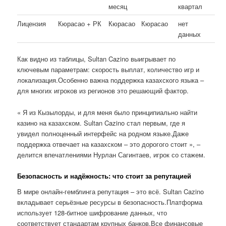
месяц
квартал
Лицензия
Кюрасао + РК
Кюрасао
Кюрасао
нет
данных
Как видно из таблицы, Sultan Cazino выигрывает по
ключевым параметрам: скорость выплат, количество игр и
локализация.Особенно важна поддержка казахского языка –
для многих игроков из регионов это решающий фактор.
« Я из Кызылорды, и для меня было принципиально найти
казино на казахском. Sultan Cazino стал первым, где я
увидел полноценный интерфейс на родном языке.Даже
поддержка отвечает на казахском – это дорогого стоит », –
делится впечатлениями Нурлан Сагинтаев, игрок со стажем.
Безопасность и надёжность: что стоит за репутацией
В мире онлайн-гемблинга репутация – это всё. Sultan Cazino
вкладывает серьёзные ресурсы в безопасность.Платформа
использует 128-битное шифрование данных, что
соответствует стандартам крупных банков.Все финансовые