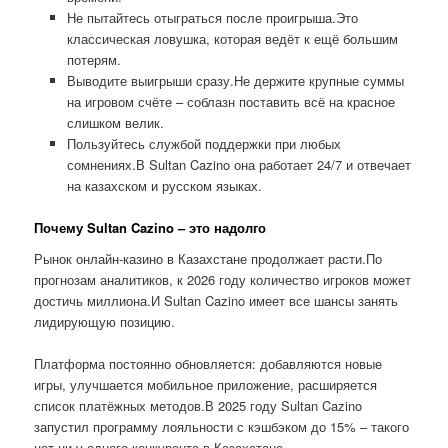
Не пытайтесь отыграться после проигрыша.Это
классическая ловушка, которая ведёт к ещё большим
потерям.
Выводите выигрыши сразу.Не держите крупные суммы
на игровом счёте – соблазн поставить всё на красное
слишком велик.
Пользуйтесь службой поддержки при любых
сомнениях.В Sultan Cazino она работает 24/7 и отвечает
на казахском и русском языках.
Почему Sultan Cazino – это надолго
Рынок онлайн-казино в Казахстане продолжает расти.По
прогнозам аналитиков, к 2026 году количество игроков может
достичь миллиона.И Sultan Cazino имеет все шансы занять
лидирующую позицию.
Платформа постоянно обновляется: добавляются новые
игры, улучшается мобильное приложение, расширяется
список платёжных методов.В 2025 году Sultan Cazino
запустил программу лояльности с кэшбэком до 15% – такого
нет ни у одного конкурента в Казахстане.