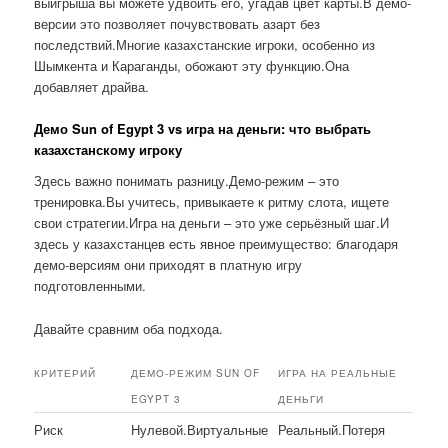
выигрыша вы можете удвоить его, угадав цвет карты.В демо-
версии это позволяет почувствовать азарт без
последствий.Многие казахстанские игроки, особенно из
Шымкента и Караганды, обожают эту функцию.Она
добавляет драйва.
Демо Sun of Egypt 3 vs игра на деньги: что выбрать
казахстанскому игроку
Здесь важно понимать разницу.Демо-режим – это
тренировка.Вы учитесь, привыкаете к ритму слота, ищете
свои стратегии.Игра на деньги – это уже серьёзный шаг.И
здесь у казахстанцев есть явное преимущество: благодаря
демо-версиям они приходят в платную игру
подготовленными.
Давайте сравним оба подхода.
КРИТЕРИЙ
ДЕМО-РЕЖИМ SUN OF
ИГРА НА РЕАЛЬНЫЕ
EGYPT 3
ДЕНЬГИ
Риск
Нулевой.Виртуальные
Реальный.Потеря