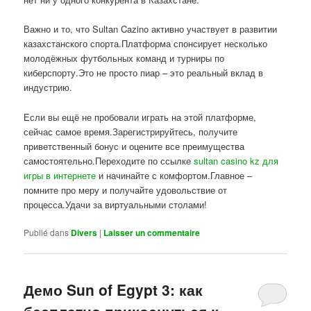
Важно и то, что Sultan Cazino активно участвует в развитии
казахстанского спорта.Платформа спонсирует несколько
молодёжных футбольных команд и турниры по
киберспорту.Это не просто пиар – это реальный вклад в
индустрию.
Если вы ещё не пробовали играть на этой платформе,
сейчас самое время.Зарегистрируйтесь, получите
приветственный бонус и оцените все преимущества
самостоятельно.Переходите по ссылке
sultan casino kz для
игры в интернете
и начинайте с комфортом.Главное –
помните про меру и получайте удовольствие от
процесса.Удачи за виртуальными столами!
Publié dans
Divers
|
Laisser un commentaire
Демо Sun of Egypt 3: как
бесплатно прикоснуться к