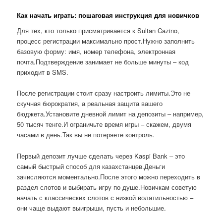
Как начать играть: пошаговая инструкция для новичков
Для тех, кто только присматривается к Sultan Cazino,
процесс регистрации максимально прост.Нужно заполнить
базовую форму: имя, номер телефона, электронная
почта.Подтверждение занимает не больше минуты – код
приходит в SMS.
После регистрации стоит сразу настроить лимиты.Это не
скучная бюрократия, а реальная защита вашего
бюджета.Установите дневной лимит на депозиты – например,
50 тысяч тенге.И ограничьте время игры – скажем, двумя
часами в день.Так вы не потеряете контроль.
Первый депозит лучше сделать через Kaspi Bank – это
самый быстрый способ для казахстанцев.Деньги
зачисляются моментально.После этого можно переходить в
раздел слотов и выбирать игру по душе.Новичкам советую
начать с классических слотов с низкой волатильностью –
они чаще выдают выигрыши, пусть и небольшие.