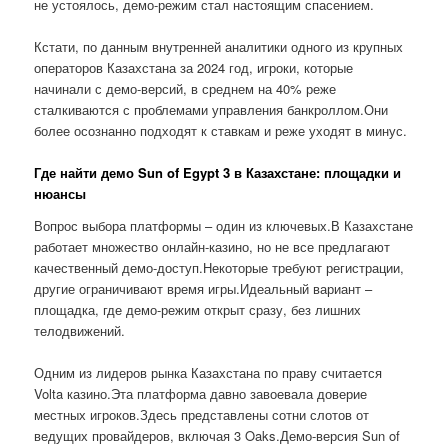
не устоялось, демо-режим стал настоящим спасением.
Кстати, по данным внутренней аналитики одного из крупных
операторов Казахстана за 2024 год, игроки, которые
начинали с демо-версий, в среднем на 40% реже
сталкиваются с проблемами управления банкроллом.Они
более осознанно подходят к ставкам и реже уходят в минус.
Где найти демо Sun of Egypt 3 в Казахстане: площадки и
нюансы
Вопрос выбора платформы – один из ключевых.В Казахстане
работает множество онлайн-казино, но не все предлагают
качественный демо-доступ.Некоторые требуют регистрации,
другие ограничивают время игры.Идеальный вариант –
площадка, где демо-режим открыт сразу, без лишних
телодвижений.
Одним из лидеров рынка Казахстана по праву считается
Volta казино.Эта платформа давно завоевала доверие
местных игроков.Здесь представлены сотни слотов от
ведущих провайдеров, включая 3 Oaks.Демо-версия Sun of