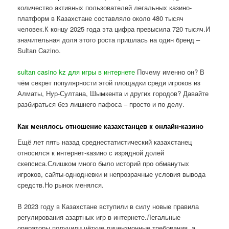
количество активных пользователей легальных казино-
платформ в Казахстане составляло около 480 тысяч
человек.К концу 2025 года эта цифра превысила 720 тысяч.И
значительная доля этого роста пришлась на один бренд –
Sultan Cazino.
sultan casino kz для игры в интернете
Почему именно он? В
чём секрет популярности этой площадки среди игроков из
Алматы, Нур-Султана, Шымкента и других городов? Давайте
разбираться без лишнего пафоса – просто и по делу.
Как менялось отношение казахстанцев к онлайн-казино
Ещё лет пять назад среднестатистический казахстанец
относился к интернет-казино с изрядной долей
скепсиса.Слишком много было историй про обманутых
игроков, сайты-однодневки и непрозрачные условия вывода
средств.Но рынок менялся.
В 2023 году в Казахстане вступили в силу новые правила
регулирования азартных игр в интернете.Легальные
операторы получили чёткие лицензионные требования, а