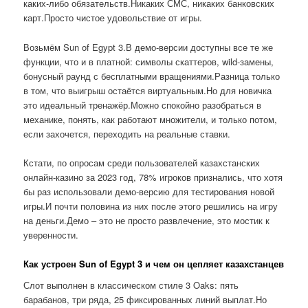
каких-либо обязательств.Никаких СМС, никаких банковских
карт.Просто чистое удовольствие от игры.
Возьмём Sun of Egypt 3.В демо-версии доступны все те же
функции, что и в платной: символы скаттеров, wild-замены,
бонусный раунд с бесплатными вращениями.Разница только
в том, что выигрыш остаётся виртуальным.Но для новичка
это идеальный тренажёр.Можно спокойно разобраться в
механике, понять, как работают множители, и только потом,
если захочется, переходить на реальные ставки.
Кстати, по опросам среди пользователей казахстанских
онлайн-казино за 2023 год, 78% игроков признались, что хотя
бы раз использовали демо-версию для тестирования новой
игры.И почти половина из них после этого решились на игру
на деньги.Демо – это не просто развлечение, это мостик к
уверенности.
Как устроен Sun of Egypt 3 и чем он цепляет казахстанцев
Слот выполнен в классическом стиле 3 Oaks: пять
барабанов, три ряда, 25 фиксированных линий выплат.Но