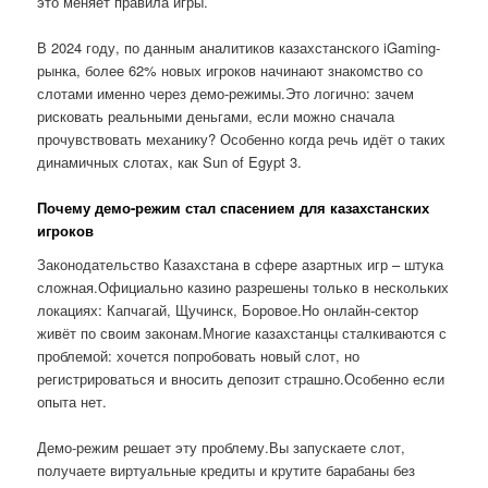
это меняет правила игры.
В 2024 году, по данным аналитиков казахстанского iGaming-
рынка, более 62% новых игроков начинают знакомство со
слотами именно через демо-режимы.Это логично: зачем
рисковать реальными деньгами, если можно сначала
прочувствовать механику? Особенно когда речь идёт о таких
динамичных слотах, как Sun of Egypt 3.
Почему демо-режим стал спасением для казахстанских
игроков
Законодательство Казахстана в сфере азартных игр – штука
сложная.Официально казино разрешены только в нескольких
локациях: Капчагай, Щучинск, Боровое.Но онлайн-сектор
живёт по своим законам.Многие казахстанцы сталкиваются с
проблемой: хочется попробовать новый слот, но
регистрироваться и вносить депозит страшно.Особенно если
опыта нет.
Демо-режим решает эту проблему.Вы запускаете слот,
получаете виртуальные кредиты и крутите барабаны без