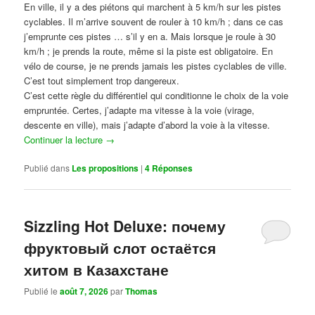
En ville, il y a des piétons qui marchent à 5 km/h sur les pistes
cyclables. Il m’arrive souvent de rouler à 10 km/h ; dans ce cas
j’emprunte ces pistes … s’il y en a. Mais lorsque je roule à 30
km/h ; je prends la route, même si la piste est obligatoire. En
vélo de course, je ne prends jamais les pistes cyclables de ville.
C’est tout simplement trop dangereux.
C’est cette règle du différentiel qui conditionne le choix de la voie
empruntée. Certes, j’adapte ma vitesse à la voie (virage,
descente en ville), mais j’adapte d’abord la voie à la vitesse.
Continuer la lecture
→
Publié dans
Les propositions
|
4
Réponses
Sizzling Hot Deluxe: почему
фруктовый слот остаётся
хитом в Казахстане
Publié le
août 7, 2026
par
Thomas