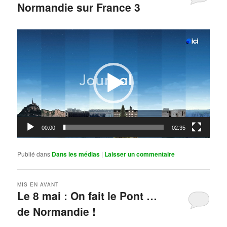
Normandie sur France 3
Publié le
mai 11, 2026
par
Steph
Lecteur
vidéo
00:00
02:35
Publié dans
Dans les médias
|
Laisser un commentaire
MIS EN AVANT
Le 8 mai : On fait le Pont …
de Normandie !