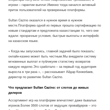
игроки – гарантии выплат.Именно тогда начался активный
приток пользователей на проверенные платформы.
Sultan Cazino оказался в нужное время в нужном
месте.Платформа одной из первых прошла сертификацию по
новым стандартам и предложила казахстанцам то, чего они
ждали: прозрачные условия, быстрые выплаты и интерфейс
на казахском языке.
« Когда мы запускались, главной задачей было показать:
онлайн-казино может быть честным.Мы внедрили систему
мгновенных выплат и публикуем статистику возвратов
каждую неделю.Это сработало – за первый год аудитория
выросла в три раза », – рассказывает Айдар Кенжебаев,
директор по развитию Sultan Cazino.
Что предлагает Sultan Cazino: от слотов до живых
дилеров
Ассортимент игр на платформе впечатляет даже бывалых
игроков.Более 3500 слотов от ведущих провайдеров – это