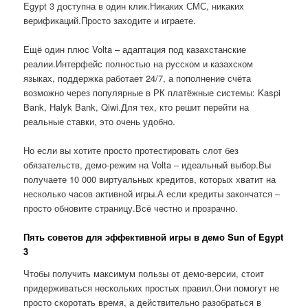
Egypt 3 доступна в один клик.Никаких СМС, никаких
верификаций.Просто заходите и играете.
Ещё один плюс Volta – адаптация под казахстанские
реалии.Интерфейс полностью на русском и казахском
языках, поддержка работает 24/7, а пополнение счёта
возможно через популярные в РК платёжные системы: Kaspi
Bank, Halyk Bank, Qiwi.Для тех, кто решит перейти на
реальные ставки, это очень удобно.
Но если вы хотите просто протестировать слот без
обязательств, демо-режим на Volta – идеальный выбор.Вы
получаете 10 000 виртуальных кредитов, которых хватит на
несколько часов активной игры.А если кредиты закончатся –
просто обновите страницу.Всё честно и прозрачно.
Пять советов для эффективной игры в демо Sun of Egypt
3
Чтобы получить максимум пользы от демо-версии, стоит
придерживаться нескольких простых правил.Они помогут не
просто скоротать время, а действительно разобраться в