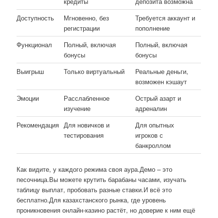
кредиты
депозита возможна
Доступность
Мгновенно, без
Требуется аккаунт и
регистрации
пополнение
Функционал
Полный, включая
Полный, включая
бонусы
бонусы
Выигрыш
Только виртуальный
Реальные деньги,
возможен кэшаут
Эмоции
Расслабленное
Острый азарт и
изучение
адреналин
Рекомендация
Для новичков и
Для опытных
тестирования
игроков с
банкроллом
Как видите, у каждого режима своя аура.Демо – это
песочница.Вы можете крутить барабаны часами, изучать
таблицу выплат, пробовать разные ставки.И всё это
бесплатно.Для казахстанского рынка, где уровень
проникновения онлайн-казино растёт, но доверие к ним ещё