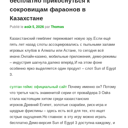
сокровищам фараонов в
Казахстане
Publié le
août 5, 2026
par
Thomas
Казахстанский гемблинг переживает новую эру.Если ещё
пять лет назад слоты ассоциировались с пыльными залами
игровых клубов в Алматы или Астане, то сегодня всё
иначе.Онлайн-казино, мобильные приложения, демо-режимы
– индустрия шагнула далеко вперёд.И на этом фоне
особенно ярко выделяется один продукт – слот Sun of Egypt
3.
султан геймс официальный сайт
Почему именно он? Потому
что третья часть знаменитой серии от провайдера 3 Oaks
стала настоящим хитом среди казахстанских
игроков.Древний Египет, золотые скарабеи, риск-игра и
щедрые фриспины – здесь есть всё для тех, кто ищет
острые ощущения.Но главное: в эту игру можно играть
бесплатно.Демо-версия Sun of Egypt 3 доступна каждому, и