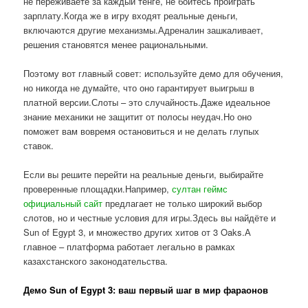
не переживаете за каждый тенге, не боитесь проиграть
зарплату.Когда же в игру входят реальные деньги,
включаются другие механизмы.Адреналин зашкаливает,
решения становятся менее рациональными.
Поэтому вот главный совет: используйте демо для обучения,
но никогда не думайте, что оно гарантирует выигрыш в
платной версии.Слоты – это случайность.Даже идеальное
знание механики не защитит от полосы неудач.Но оно
поможет вам вовремя остановиться и не делать глупых
ставок.
Если вы решите перейти на реальные деньги, выбирайте
проверенные площадки.Например,
султан геймс
официальный сайт
предлагает не только широкий выбор
слотов, но и честные условия для игры.Здесь вы найдёте и
Sun of Egypt 3, и множество других хитов от 3 Oaks.А
главное – платформа работает легально в рамках
казахстанского законодательства.
Демо Sun of Egypt 3: ваш первый шаг в мир фараонов