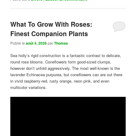
What To Grow With Roses:
Finest Companion Plants
Publié le
août 4, 2026
par
Thomas
Sea holly’s rigid construction is a fantastic contrast to delicate,
round rose blooms. Coneflowers form good-sized clumps,
however don’t unfold aggressively. The most well-known is the
lavender Echinacea purpurea, but coneflowers can are out there
in vivid raspberry-red, rusty orange, neon pink, and even
multicolor variations.