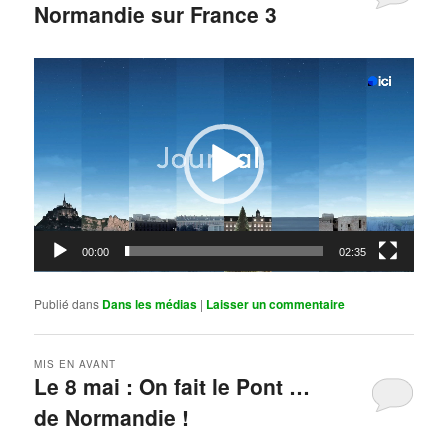
Normandie sur France 3
Publié le
mai 11, 2026
par
Steph
Lecteur
vidéo
00:00
02:35
Publié dans
Dans les médias
|
Laisser un commentaire
MIS EN AVANT
Le 8 mai : On fait le Pont …
de Normandie !