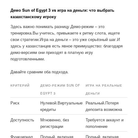
Демо Sun of Egypt 3 vs игра на деньги: что выбрать
казахстанскому игроку
Здесь важно понимать разницу.Демо-режим – это
тренировка.Вы учитесь, привыкаете к ритму слота, ищете
свои стратегии.Игра на деньги – это уже серьёзный шаг.И
здесь у казахстанцев есть явное преимущество: благодаря
демо-версиям они приходят в платную игру
подготовленными.
Давайте сравним оба подхода.
КРИТЕРИЙ
ДЕМО-РЕЖИМ SUN OF
ИГРА НА РЕАЛЬНЫЕ
EGYPT 3
ДЕНЬГИ
Риск
Нулевой.Виртуальные
Реальный.Потеря
кредиты
депозита возможна
Доступность
Мгновенно, без
Требуется аккаунт и
регистрации
пополнение
Функционал
Полный, включая
Полный, включая