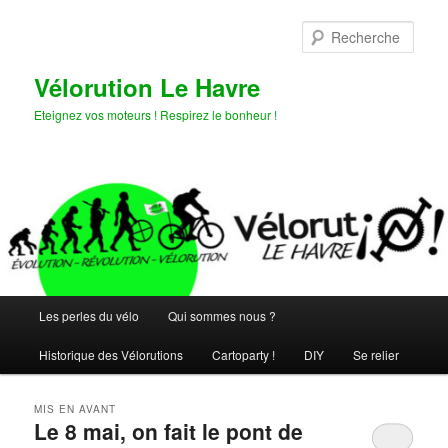
Aller
Aller
au
au
Rech
contenu
contenu
principal
secondaire
Vélorution Le Havre
Eteignez vos moteurs ! Respirez le bonheur !
Menu
Les perles du vélo
Qui sommes nous ?
principal
Historique des Vélorutions
Cartoparty !
DIY
Se relier
MIS EN AVANT
Le 8 mai, on fait le pont de