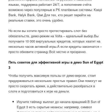
языках, поддержка работает 24/7, а пополнение счёта
возможно через популярные в РК платёжные системы: Kaspi
Bank, Halyk Bank, Qiwi.Для тех, кто решит перейти на
реальные ставки, это очень удобно.
Но если вы хотите просто протестировать слот без
обязательств, демо-режим на Volta – идеальный выбор.Вы
получаете 10 000 виртуальных кредитов, которых хватит на
несколько часов активной игры.А если кредиты закончатся –
просто обновите страницу.Всё честно и прозрачно.
Пять советов для эффективной игры в демо Sun of Egypt
3
Чтобы получить максимум пользы от демо-версии, стоит
придерживаться нескольких простых правил.Они помогут не
просто скоротать время, а действительно разобраться в
слоте и подготовиться к игре на деньги.
Изучите таблицу выплат до начала вращений.В Sun of
Egypt 3 есть скрытые нюансы: например, символ