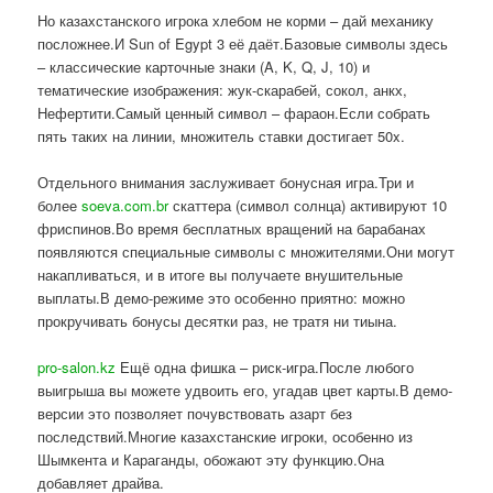
Но казахстанского игрока хлебом не корми – дай механику
посложнее.И Sun of Egypt 3 её даёт.Базовые символы здесь
– классические карточные знаки (A, K, Q, J, 10) и
тематические изображения: жук-скарабей, сокол, анкх,
Нефертити.Самый ценный символ – фараон.Если собрать
пять таких на линии, множитель ставки достигает 50x.
Отдельного внимания заслуживает бонусная игра.Три и
более
soeva.com.br
скаттера (символ солнца) активируют 10
фриспинов.Во время бесплатных вращений на барабанах
появляются специальные символы с множителями.Они могут
накапливаться, и в итоге вы получаете внушительные
выплаты.В демо-режиме это особенно приятно: можно
прокручивать бонусы десятки раз, не тратя ни тиына.
pro-salon.kz
Ещё одна фишка – риск-игра.После любого
выигрыша вы можете удвоить его, угадав цвет карты.В демо-
версии это позволяет почувствовать азарт без
последствий.Многие казахстанские игроки, особенно из
Шымкента и Караганды, обожают эту функцию.Она
добавляет драйва.