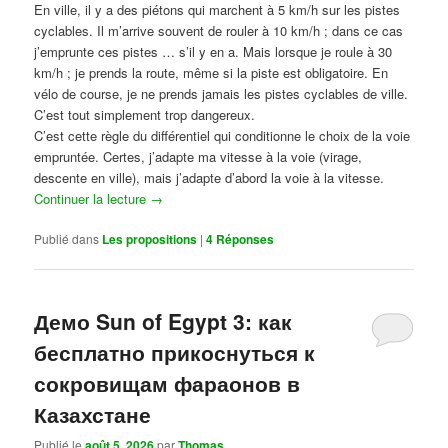
En ville, il y a des piétons qui marchent à 5 km/h sur les pistes
cyclables. Il m’arrive souvent de rouler à 10 km/h ; dans ce cas
j’emprunte ces pistes … s’il y en a. Mais lorsque je roule à 30
km/h ; je prends la route, même si la piste est obligatoire. En
vélo de course, je ne prends jamais les pistes cyclables de ville.
C’est tout simplement trop dangereux.
C’est cette règle du différentiel qui conditionne le choix de la voie
empruntée. Certes, j’adapte ma vitesse à la voie (virage,
descente en ville), mais j’adapte d’abord la voie à la vitesse.
Continuer la lecture
→
Publié dans
Les propositions
|
4
Réponses
Демо Sun of Egypt 3: как
бесплатно прикоснуться к
сокровищам фараонов в
Казахстане
Publié le
août 5, 2026
par
Thomas