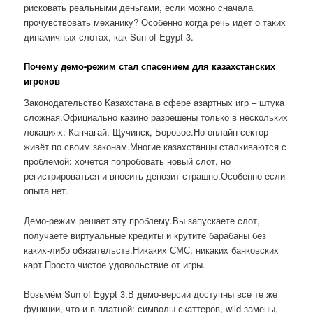
рисковать реальными деньгами, если можно сначала
прочувствовать механику? Особенно когда речь идёт о таких
динамичных слотах, как Sun of Egypt 3.
Почему демо-режим стал спасением для казахстанских
игроков
Законодательство Казахстана в сфере азартных игр – штука
сложная.Официально казино разрешены только в нескольких
локациях: Капчагай, Щучинск, Боровое.Но онлайн-сектор
живёт по своим законам.Многие казахстанцы сталкиваются с
проблемой: хочется попробовать новый слот, но
регистрироваться и вносить депозит страшно.Особенно если
опыта нет.
Демо-режим решает эту проблему.Вы запускаете слот,
получаете виртуальные кредиты и крутите барабаны без
каких-либо обязательств.Никаких СМС, никаких банковских
карт.Просто чистое удовольствие от игры.
Возьмём Sun of Egypt 3.В демо-версии доступны все те же
функции, что и в платной: символы скаттеров, wild-замены,