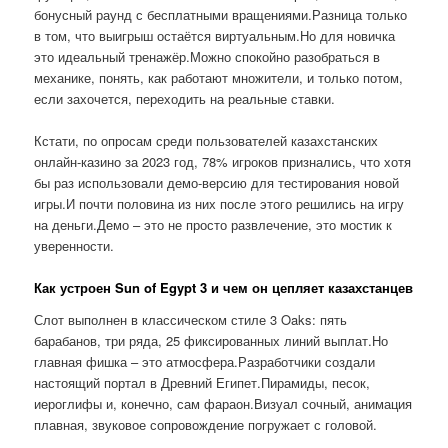
бонусный раунд с бесплатными вращениями.Разница только
в том, что выигрыш остаётся виртуальным.Но для новичка
это идеальный тренажёр.Можно спокойно разобраться в
механике, понять, как работают множители, и только потом,
если захочется, переходить на реальные ставки.
Кстати, по опросам среди пользователей казахстанских
онлайн-казино за 2023 год, 78% игроков признались, что хотя
бы раз использовали демо-версию для тестирования новой
игры.И почти половина из них после этого решились на игру
на деньги.Демо – это не просто развлечение, это мостик к
уверенности.
Как устроен Sun of Egypt 3 и чем он цепляет казахстанцев
Слот выполнен в классическом стиле 3 Oaks: пять
барабанов, три ряда, 25 фиксированных линий выплат.Но
главная фишка – это атмосфера.Разработчики создали
настоящий портал в Древний Египет.Пирамиды, песок,
иероглифы и, конечно, сам фараон.Визуал сочный, анимация
плавная, звуковое сопровождение погружает с головой.