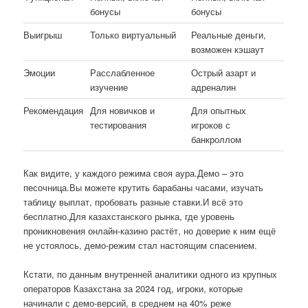
бонусы
бонусы
Выигрыш
Только виртуальный
Реальные деньги,
возможен кэшаут
Эмоции
Расслабленное
Острый азарт и
изучение
адреналин
Рекомендация
Для новичков и
Для опытных
тестирования
игроков с
банкроллом
Как видите, у каждого режима своя аура.Демо – это
песочница.Вы можете крутить барабаны часами, изучать
таблицу выплат, пробовать разные ставки.И всё это
бесплатно.Для казахстанского рынка, где уровень
проникновения онлайн-казино растёт, но доверие к ним ещё
не устоялось, демо-режим стал настоящим спасением.
Кстати, по данным внутренней аналитики одного из крупных
операторов Казахстана за 2024 год, игроки, которые
начинали с демо-версий, в среднем на 40% реже