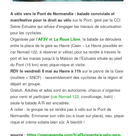
A vélo vers le Pont de Normandie : balade conviviale et
manifestive
pour le droit au vélo
sur le Pont, géré par la CCI
Seine Estuaire qui refuse d’engager les travaux de sécurisation
pour les cyclistes.
Organisée par l’
AF3V
et
La Roue Libre
, la balade se déroulera
entre la place de la gare au Havre (Caen – Le Havre possible en
car Nomad 122, à réserver si vélos) pour se rendre à travers le
port et les marais jusqu’à la Maison de l’Estuaire située au pied
du Pont (15 km) avec pique-nique et visite.
RDV le vendredi 8 mai au Havre à 11h
sur le parvis de la Gare
(routière + SNCF) : rassemblement des cyclistes de la région et
départ en groupe.
Gratuit. Adultes et ados sont en autonomie, chacun s’organise
pour venir et participer (
car Nomad 122
, covoiturage, train) :
seule la balade A/R est encadrée.
A noter : le groupe ne se rendra pas à vélo sur le Pont de
Normandie. Emmener son vélo (ou à louer sur place), eau, pique-
nique et crème solaire bien sûr. A bientôt !
source :
https://openagenda.com/fr/af3v/events/a-velo-vers-