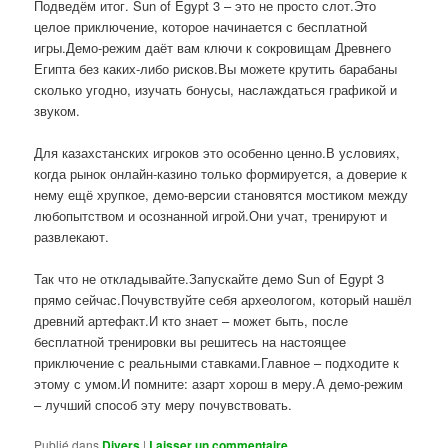
Подведём итог. Sun of Egypt 3 – это не просто слот.Это
целое приключение, которое начинается с бесплатной
игры.Демо-режим даёт вам ключи к сокровищам Древнего
Египта без каких-либо рисков.Вы можете крутить барабаны
сколько угодно, изучать бонусы, наслаждаться графикой и
звуком.
Для казахстанских игроков это особенно ценно.В условиях,
когда рынок онлайн-казино только формируется, а доверие к
нему ещё хрупкое, демо-версии становятся мостиком между
любопытством и осознанной игрой.Они учат, тренируют и
развлекают.
Так что не откладывайте.Запускайте демо Sun of Egypt 3
прямо сейчас.Почувствуйте себя археологом, который нашёл
древний артефакт.И кто знает – может быть, после
бесплатной тренировки вы решитесь на настоящее
приключение с реальными ставками.Главное – подходите к
этому с умом.И помните: азарт хорош в меру.А демо-режим
– лучший способ эту меру почувствовать.
Publié dans
Divers
|
Laisser un commentaire