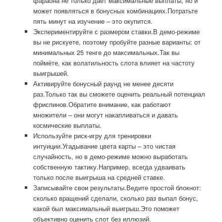
фараона не только даёт максимальные выплаты, но и
может появляться в бонусных комбинациях.Потратьте
пять минут на изучение – это окупится.
Экспериментируйте с размером ставки.В демо-режиме
вы не рискуете, поэтому пробуйте разные варианты: от
минимальных 25 тенге до максимальных.Так вы
поймёте, как волатильность слота влияет на частоту
выигрышей.
Активируйте бонусный раунд не менее десяти
раз.Только так вы сможете оценить реальный потенциал
фриспинов.Обратите внимание, как работают
множители – они могут накапливаться и давать
космические выплаты.
Используйте риск-игру для тренировки
интуиции.Угадывание цвета карты – это чистая
случайность, но в демо-режиме можно выработать
собственную тактику.Например, всегда удваивать
только после выигрыша на средней ставке.
Записывайте свои результаты.Ведите простой блокнот:
сколько вращений сделали, сколько раз выпал бонус,
какой был максимальный выигрыш.Это поможет
объективно оценить слот без иллюзий.