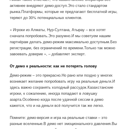
активнее внедряют демо-доступ.Это стало стандартом
рынка.Платформы, которые не предлагают бесплатной игры,
теряют до 30% потенциальных клиентов.
« Игроки из Алматы, Нур-Султана, Атырау – все хотят
сначала попробовать.Это разумно.И мы советуем нашим
партнёрам делать демо-режим максимально доступным.Без
регистрации, без ограничений по времени.Только так можно
завоевать доверие », – добавляет эксперт.
От демо к реальности: как не потерять голову
Демо-режим – это прекрасно.Но рано или поздно у многих
возникает желание попробовать игру на реальные деньги.И
здесь важно сохранять холодный рассудок.Казахстанские
игроки, к сожалению, иногда попадают в ловушку
азарта.Особенно когда после удачной сессии в демо
кажется, что и на деньги всё получится так же легко.
Помните: демо-версия и игра на реальные ставки – это
разные вселенные.В демо нет эмоционального давления.Вы