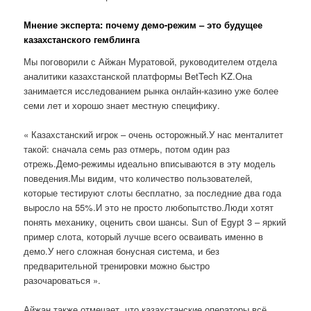
Мнение эксперта: почему демо-режим – это будущее
казахстанского гемблинга
Мы поговорили с Айжан Муратовой, руководителем отдела
аналитики казахстанской платформы BetTech KZ.Она
занимается исследованием рынка онлайн-казино уже более
семи лет и хорошо знает местную специфику.
« Казахстанский игрок – очень осторожный.У нас менталитет
такой: сначала семь раз отмерь, потом один раз
отрежь.Демо-режимы идеально вписываются в эту модель
поведения.Мы видим, что количество пользователей,
которые тестируют слоты бесплатно, за последние два года
выросло на 55%.И это не просто любопытство.Люди хотят
понять механику, оценить свои шансы. Sun of Egypt 3 – яркий
пример слота, который лучше всего осваивать именно в
демо.У него сложная бонусная система, и без
предварительной тренировки можно быстро
разочароваться ».
Айжан также отмечает, что казахстанские операторы всё