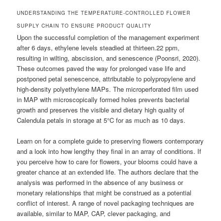
UNDERSTANDING THE TEMPERATURE-CONTROLLED FLOWER
SUPPLY CHAIN TO ENSURE PRODUCT QUALITY
Upon the successful completion of the management experiment
after 6 days, ethylene levels steadied at thirteen.22 ppm,
resulting in wilting, abscission, and senescence (Poonsri, 2020).
These outcomes paved the way for prolonged vase life and
postponed petal senescence, attributable to polypropylene and
high-density polyethylene MAPs. The microperforated film used
in MAP with microscopically formed holes prevents bacterial
growth and preserves the visible and dietary high quality of
Calendula petals in storage at 5°C for as much as 10 days.
Learn on for a complete guide to preserving flowers contemporary
and a look into how lengthy they final in an array of conditions. If
you perceive how to care for flowers, your blooms could have a
greater chance at an extended life. The authors declare that the
analysis was performed in the absence of any business or
monetary relationships that might be construed as a potential
conflict of interest. A range of novel packaging techniques are
available, similar to MAP, CAP, clever packaging, and