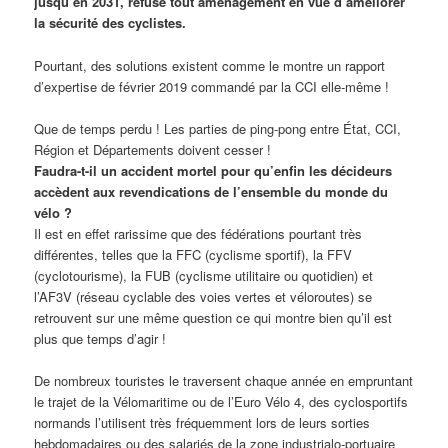
jusqu’en 2031, refuse tout aménagement en vue d’améliorer
la sécurité des cyclistes.
Pourtant, des solutions existent comme le montre un rapport
d’expertise de février 2019 commandé par la CCI elle-même !
Que de temps perdu ! Les parties de ping-pong entre État, CCI,
Région et Départements doivent cesser !
Faudra-t-il un accident mortel pour qu’enfin les décideurs
accèdent aux revendications de l’ensemble du monde du
vélo ?
Il est en effet rarissime que des fédérations pourtant très
différentes, telles que la FFC (cyclisme sportif), la FFV
(cyclotourisme), la FUB (cyclisme utilitaire ou quotidien) et
l’AF3V (réseau cyclable des voies vertes et véloroutes) se
retrouvent sur une même question ce qui montre bien qu’il est
plus que temps d’agir !
De nombreux touristes le traversent chaque année en empruntant
le trajet de la Vélomaritime ou de l’Euro Vélo 4, des cyclosportifs
normands l’utilisent très fréquemment lors de leurs sorties
hebdomadaires ou des salariés de la zone industrialo-portuaire