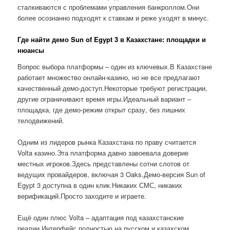
сталкиваются с проблемами управления банкроллом.Они
более осознанно подходят к ставкам и реже уходят в минус.
Где найти демо Sun of Egypt 3 в Казахстане: площадки и
нюансы
Вопрос выбора платформы – один из ключевых.В Казахстане
работает множество онлайн-казино, но не все предлагают
качественный демо-доступ.Некоторые требуют регистрации,
другие ограничивают время игры.Идеальный вариант –
площадка, где демо-режим открыт сразу, без лишних
телодвижений.
Одним из лидеров рынка Казахстана по праву считается
Volta казино.Эта платформа давно завоевала доверие
местных игроков.Здесь представлены сотни слотов от
ведущих провайдеров, включая 3 Oaks.Демо-версия Sun of
Egypt 3 доступна в один клик.Никаких СМС, никаких
верификаций.Просто заходите и играете.
Ещё один плюс Volta – адаптация под казахстанские
реалии.Интерфейс полностью на русском и казахском