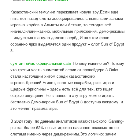
Казахстанский гемблинг переживает новую эру.Если ещё
пять лет назад слоты ассоциировались с пыльными залами
игровых клубов в Алматы или Астане, то сегодня всё
иначе.Онлайн-казино, мобильные приложения, демо-режимы
– индустрия шагнула далеко вперёд.И на этом фоне
особенно ярко выделяется один продукт – слот Sun of Egypt
3.
султан геймс официальный сайт
Почему именно он? Потому
что третья часть знаменитой серии от провайдера 3 Oaks
стала настоящим хитом среди казахстанских
игроков.Древний Египет, золотые скарабеи, риск-игра и
щедрые фриспины – здесь есть всё для тех, кто ищет
острые ощущения.Но главное: в эту игру можно играть
бесплатно.Демо-версия Sun of Egypt 3 доступна каждому, и
это меняет правила игры.
В 2024 году, по данным аналитиков казахстанского iGaming-
рынка, более 62% новых игроков начинают знакомство со
слотами именно через демо-режимы.Это логично: зачем