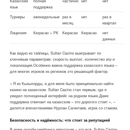
Казахский
полная
частично
нет
нет
язык
поддержка
Турниры
еженедельные
раз в
нет
раз в
месяц
квартал
Лицензия
Кюрасао + РК
Кюрасао
Кюрасао
нет
данных
Как видно из таблицы, Sultan Cazino выигрывает по
ключевым параметрам: скорость выплат, количество игр и
локализация.Особенно важна поддержка казахского языка –
для многих игроков из регионов это решающий фактор.
« Я из Кызылорды, и для меня было принципиально найти
казино на казахском. Sultan Cazino стал первым, где я
увидел полноценный интерфейс на родном языке.Даже
поддержка отвечает на казахском – это дорогого стоит », –
делится впечатлениями Нурлан Сагинтаев, игрок со стажем.
Безопасность и надёжность: что стоит за репутацией
В мире онлайн-гемблинга репутация – это всё. Sultan Cazino