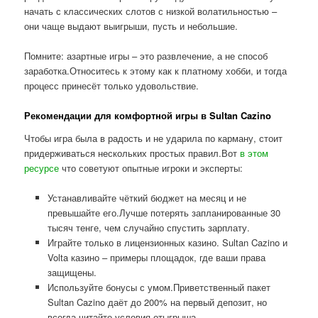
начать с классических слотов с низкой волатильностью –
они чаще выдают выигрыши, пусть и небольшие.
Помните: азартные игры – это развлечение, а не способ
заработка.Относитесь к этому как к платному хобби, и тогда
процесс принесёт только удовольствие.
Рекомендации для комфортной игры в Sultan Cazino
Чтобы игра была в радость и не ударила по карману, стоит
придерживаться нескольких простых правил.Вот
в этом
ресурсе
что советуют опытные игроки и эксперты:
Устанавливайте чёткий бюджет на месяц и не
превышайте его.Лучше потерять запланированные 30
тысяч тенге, чем случайно спустить зарплату.
Играйте только в лицензионных казино. Sultan Cazino и
Volta казино – примеры площадок, где ваши права
защищены.
Используйте бонусы с умом.Приветственный пакет
Sultan Cazino даёт до 200% на первый депозит, но
всегда читайте условия отыгрыша.