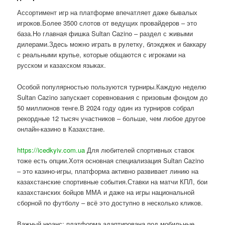
Ассортимент игр на платформе впечатляет даже бывалых
игроков.Более 3500 слотов от ведущих провайдеров – это
база.Но главная фишка Sultan Cazino – раздел с живыми
дилерами.Здесь можно играть в рулетку, блэкджек и баккару
с реальными крупье, которые общаются с игроками на
русском и казахском языках.
Особой популярностью пользуются турниры.Каждую неделю
Sultan Cazino запускает соревнования с призовым фондом до
50 миллионов тенге.В 2024 году один из турниров собрал
рекордные 12 тысяч участников – больше, чем любое другое
онлайн-казино в Казахстане.
https://icedkyiv.com.ua
Для любителей спортивных ставок
тоже есть опции.Хотя основная специализация Sultan Cazino
– это казино-игры, платформа активно развивает линию на
казахстанские спортивные события.Ставки на матчи КПЛ, бои
казахстанских бойцов ММА и даже на игры национальной
сборной по футболу – всё это доступно в несколько кликов.
Важный нюанс: платформа адаптирована под мобильные