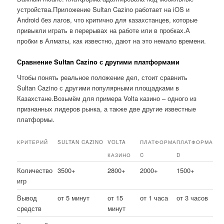
устройства.Приложение Sultan Cazino работает на iOS и
Android без лагов, что критично для казахстанцев, которые
привыкли играть в перерывах на работе или в пробках.А
пробки в Алматы, как известно, дают на это немало времени.
Сравнение Sultan Cazino с другими платформами
Чтобы понять реальное положение дел, стоит сравнить
Sultan Cazino с другими популярными площадками в
Казахстане.Возьмём для примера Volta казино – одного из
признанных лидеров рынка, а также две другие известные
платформы.
КРИТЕРИЙ
SULTAN CAZINO
VOLTA
ПЛАТФОРМА
ПЛАТФОРМА
КАЗИНО
C
D
Количество
3500+
2800+
2000+
1500+
игр
Вывод
от 5 минут
от 15
от 1 часа
от 3 часов
средств
минут