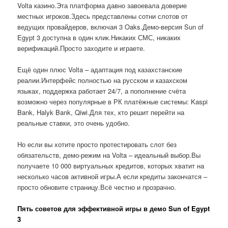
Volta казино.Эта платформа давно завоевала доверие
местных игроков.Здесь представлены сотни слотов от
ведущих провайдеров, включая 3 Oaks.Демо-версия Sun of
Egypt 3 доступна в один клик.Никаких СМС, никаких
верификаций.Просто заходите и играете.
Ещё один плюс Volta – адаптация под казахстанские
реалии.Интерфейс полностью на русском и казахском
языках, поддержка работает 24/7, а пополнение счёта
возможно через популярные в РК платёжные системы: Kaspi
Bank, Halyk Bank, Qiwi.Для тех, кто решит перейти на
реальные ставки, это очень удобно.
Но если вы хотите просто протестировать слот без
обязательств, демо-режим на Volta – идеальный выбор.Вы
получаете 10 000 виртуальных кредитов, которых хватит на
несколько часов активной игры.А если кредиты закончатся –
просто обновите страницу.Всё честно и прозрачно.
Пять советов для эффективной игры в демо Sun of Egypt
3