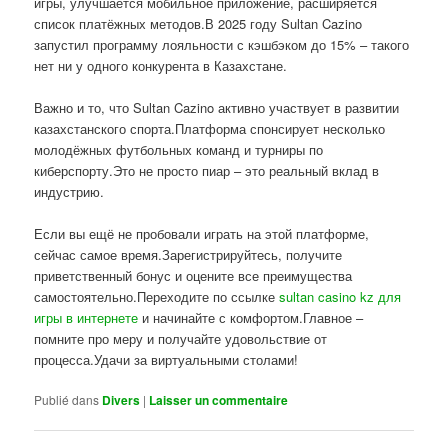
игры, улучшается мобильное приложение, расширяется
список платёжных методов.В 2025 году Sultan Cazino
запустил программу лояльности с кэшбэком до 15% – такого
нет ни у одного конкурента в Казахстане.
Важно и то, что Sultan Cazino активно участвует в развитии
казахстанского спорта.Платформа спонсирует несколько
молодёжных футбольных команд и турниры по
киберспорту.Это не просто пиар – это реальный вклад в
индустрию.
Если вы ещё не пробовали играть на этой платформе,
сейчас самое время.Зарегистрируйтесь, получите
приветственный бонус и оцените все преимущества
самостоятельно.Переходите по ссылке
sultan casino kz для
игры в интернете
и начинайте с комфортом.Главное –
помните про меру и получайте удовольствие от
процесса.Удачи за виртуальными столами!
Publié dans
Divers
|
Laisser un commentaire