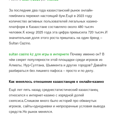
За последние два года казахстанский рынок онлайн-
гемблинга пережил настоящий бум.Ещё в 2023 году
количество активных пользователей легальных казино-
платформ в Казахстане составляло около 480 тысяч
человек.К концу 2025 года эта цифра превысила 720 тысяч.И
значительная доля этого роста пришлась на один бренд –
Sultan Cazino.
sultan casino kz для игры в интернете
Почему именно он? В
чём секрет популярности этой площадки среди игроков из
Алматы, Нур-Султана, Шымкента и других городов? Давайте
разбираться без лишнего пафоса – просто и по делу.
Как менялось отношение казахстанцев к онлайн-казино
Ещё лет пять назад среднестатистический казахстанец
относился к интернет-казино с изрядной долей
скепсиса.Слишком много было историй про обманутых
игроков, сайты-однодневки и непрозрачные условия вывода
средств.Но рынок менялся.