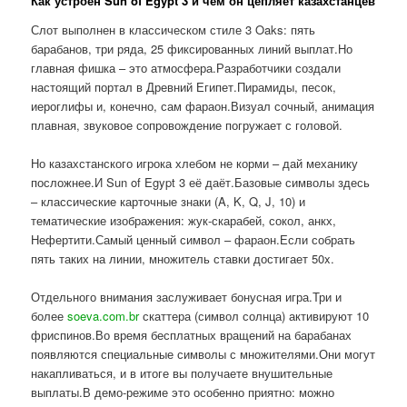
Как устроен Sun of Egypt 3 и чем он цепляет казахстанцев
Слот выполнен в классическом стиле 3 Oaks: пять
барабанов, три ряда, 25 фиксированных линий выплат.Но
главная фишка – это атмосфера.Разработчики создали
настоящий портал в Древний Египет.Пирамиды, песок,
иероглифы и, конечно, сам фараон.Визуал сочный, анимация
плавная, звуковое сопровождение погружает с головой.
Но казахстанского игрока хлебом не корми – дай механику
посложнее.И Sun of Egypt 3 её даёт.Базовые символы здесь
– классические карточные знаки (A, K, Q, J, 10) и
тематические изображения: жук-скарабей, сокол, анкх,
Нефертити.Самый ценный символ – фараон.Если собрать
пять таких на линии, множитель ставки достигает 50x.
Отдельного внимания заслуживает бонусная игра.Три и
более
soeva.com.br
скаттера (символ солнца) активируют 10
фриспинов.Во время бесплатных вращений на барабанах
появляются специальные символы с множителями.Они могут
накапливаться, и в итоге вы получаете внушительные
выплаты.В демо-режиме это особенно приятно: можно