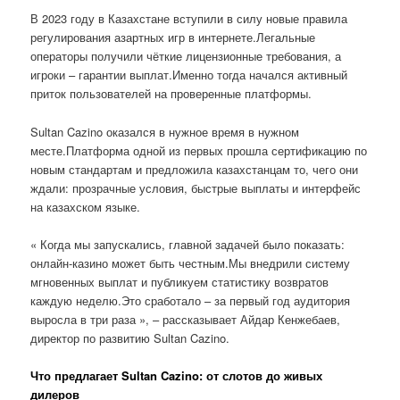
В 2023 году в Казахстане вступили в силу новые правила
регулирования азартных игр в интернете.Легальные
операторы получили чёткие лицензионные требования, а
игроки – гарантии выплат.Именно тогда начался активный
приток пользователей на проверенные платформы.
Sultan Cazino оказался в нужное время в нужном
месте.Платформа одной из первых прошла сертификацию по
новым стандартам и предложила казахстанцам то, чего они
ждали: прозрачные условия, быстрые выплаты и интерфейс
на казахском языке.
« Когда мы запускались, главной задачей было показать:
онлайн-казино может быть честным.Мы внедрили систему
мгновенных выплат и публикуем статистику возвратов
каждую неделю.Это сработало – за первый год аудитория
выросла в три раза », – рассказывает Айдар Кенжебаев,
директор по развитию Sultan Cazino.
Что предлагает Sultan Cazino: от слотов до живых
дилеров