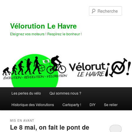
Aller
Aller
au
au
Rech
contenu
contenu
principal
secondaire
Vélorution Le Havre
Eteignez vos moteurs ! Respirez le bonheur !
Menu
Les perles du vélo
Qui sommes nous ?
principal
Historique des Vélorutions
Cartoparty !
DIY
Se relier
MIS EN AVANT
Le 8 mai, on fait le pont de