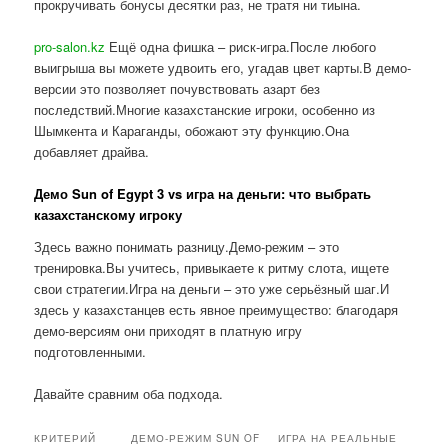
прокручивать бонусы десятки раз, не тратя ни тиына.
pro-salon.kz
Ещё одна фишка – риск-игра.После любого
выигрыша вы можете удвоить его, угадав цвет карты.В демо-
версии это позволяет почувствовать азарт без
последствий.Многие казахстанские игроки, особенно из
Шымкента и Караганды, обожают эту функцию.Она
добавляет драйва.
Демо Sun of Egypt 3 vs игра на деньги: что выбрать
казахстанскому игроку
Здесь важно понимать разницу.Демо-режим – это
тренировка.Вы учитесь, привыкаете к ритму слота, ищете
свои стратегии.Игра на деньги – это уже серьёзный шаг.И
здесь у казахстанцев есть явное преимущество: благодаря
демо-версиям они приходят в платную игру
подготовленными.
Давайте сравним оба подхода.
КРИТЕРИЙ
ДЕМО-РЕЖИМ SUN OF
ИГРА НА РЕАЛЬНЫЕ