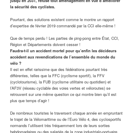
jusqu’en 2031, refuse tout aménagement en vue d’améliorer
la sécurité des cyclistes.
Pourtant, des solutions existent comme le montre un rapport
d’expertise de février 2019 commandé par la CCI elle-même !
Que de temps perdu ! Les parties de ping-pong entre État, CCI,
Région et Départements doivent cesser !
Faudra-t-il un accident mortel pour qu’enfin les décideurs
accèdent aux revendications de l’ensemble du monde du
vélo ?
Il est en effet rarissime que des fédérations pourtant très
différentes, telles que la FFC (cyclisme sportif), la FFV
(cyclotourisme), la FUB (cyclisme utilitaire ou quotidien) et
l’AF3V (réseau cyclable des voies vertes et véloroutes) se
retrouvent sur une même question ce qui montre bien qu’il est
plus que temps d’agir !
De nombreux touristes le traversent chaque année en empruntant
le trajet de la Vélomaritime ou de l’Euro Vélo 4, des cyclosportifs
normands l’utilisent très fréquemment lors de leurs sorties
hebdomadaires ou des salariés de la zone industrialo-portuaire