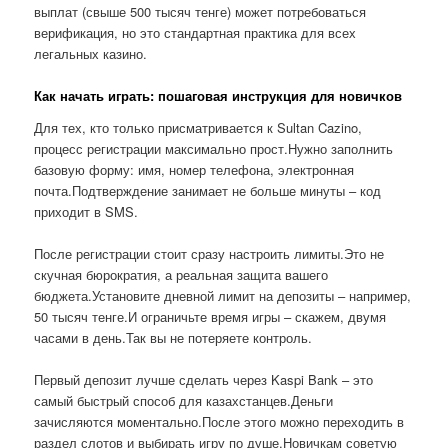
выплат (свыше 500 тысяч тенге) может потребоваться
верификация, но это стандартная практика для всех
легальных казино.
Как начать играть: пошаговая инструкция для новичков
Для тех, кто только присматривается к Sultan Cazino,
процесс регистрации максимально прост.Нужно заполнить
базовую форму: имя, номер телефона, электронная
почта.Подтверждение занимает не больше минуты – код
приходит в SMS.
После регистрации стоит сразу настроить лимиты.Это не
скучная бюрократия, а реальная защита вашего
бюджета.Установите дневной лимит на депозиты – например,
50 тысяч тенге.И ограничьте время игры – скажем, двумя
часами в день.Так вы не потеряете контроль.
Первый депозит лучше сделать через Kaspi Bank – это
самый быстрый способ для казахстанцев.Деньги
зачисляются моментально.После этого можно переходить в
раздел слотов и выбирать игру по душе.Новичкам советую