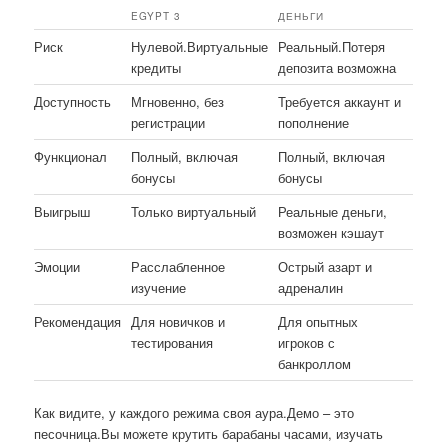
EGYPT 3
ДЕНЬГИ
Риск
Нулевой.Виртуальные
Реальный.Потеря
кредиты
депозита возможна
Доступность
Мгновенно, без
Требуется аккаунт и
регистрации
пополнение
Функционал
Полный, включая
Полный, включая
бонусы
бонусы
Выигрыш
Только виртуальный
Реальные деньги,
возможен кэшаут
Эмоции
Расслабленное
Острый азарт и
изучение
адреналин
Рекомендация
Для новичков и
Для опытных
тестирования
игроков с
банкроллом
Как видите, у каждого режима своя аура.Демо – это
песочница.Вы можете крутить барабаны часами, изучать