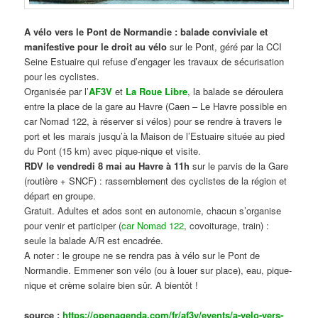
A vélo vers le Pont de Normandie : balade conviviale et
manifestive
pour le droit au vélo
sur le Pont, géré par la CCI
Seine Estuaire qui refuse d’engager les travaux de sécurisation
pour les cyclistes.
Organisée par l’
AF3V
et
La Roue Libre
, la balade se déroulera
entre la place de la gare au Havre (Caen – Le Havre possible en
car Nomad 122, à réserver si vélos) pour se rendre à travers le
port et les marais jusqu’à la Maison de l’Estuaire située au pied
du Pont (15 km) avec pique-nique et visite.
RDV le vendredi 8 mai au Havre à 11h
sur le parvis de la Gare
(routière + SNCF) : rassemblement des cyclistes de la région et
départ en groupe.
Gratuit. Adultes et ados sont en autonomie, chacun s’organise
pour venir et participer (
car Nomad 122
, covoiturage, train) :
seule la balade A/R est encadrée.
A noter : le groupe ne se rendra pas à vélo sur le Pont de
Normandie. Emmener son vélo (ou à louer sur place), eau, pique-
nique et crème solaire bien sûr. A bientôt !
source :
https://openagenda.com/fr/af3v/events/a-velo-vers-