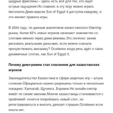
щедрые фриспины – здесь есть всё для тех, кто ищет
острые ощущения.Но главное: в эту игру можно играть
бесплатно.Демо-версия Sun of Egypt 3 доступна каждому, и
это меняет правила игры.
В 2024 году, по данным аналитиков казахстанского iGaming-
рынка, более 62% новых игроков начинают знакомство со
слотами именно через демо-режимы.Это логично: зачем
рисковать реальными деньгами, если можно сначала
прочувствовать механику? Особенно когда речь идёт о таких
динамичных слотах, как Sun of Egypt 3.
Почему демо-режим стал спасением для казахстанских
игроков
Законодательство Казахстана в сфере азартных игр – штука
сложная.Официально казино разрешены только в нескольких
локациях: Капчагай, Щучинск, Боровое.Но онлайн-сектор
живёт по своим законам.Многие казахстанцы сталкиваются с
проблемой: хочется попробовать новый слот, но
регистрироваться и вносить депозит страшно.Особенно если
опыта нет.