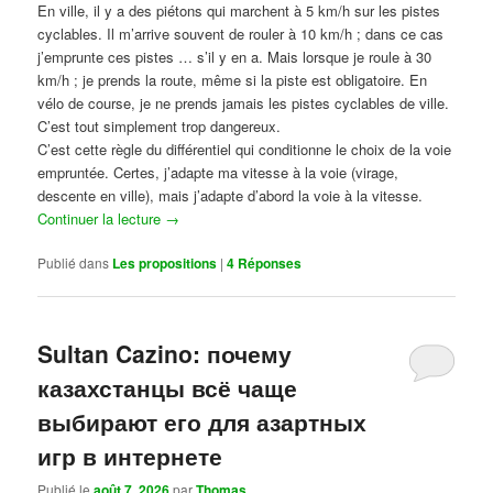
En ville, il y a des piétons qui marchent à 5 km/h sur les pistes
cyclables. Il m’arrive souvent de rouler à 10 km/h ; dans ce cas
j’emprunte ces pistes … s’il y en a. Mais lorsque je roule à 30
km/h ; je prends la route, même si la piste est obligatoire. En
vélo de course, je ne prends jamais les pistes cyclables de ville.
C’est tout simplement trop dangereux.
C’est cette règle du différentiel qui conditionne le choix de la voie
empruntée. Certes, j’adapte ma vitesse à la voie (virage,
descente en ville), mais j’adapte d’abord la voie à la vitesse.
Continuer la lecture
→
Publié dans
Les propositions
|
4
Réponses
Sultan Cazino: почему
казахстанцы всё чаще
выбирают его для азартных
игр в интернете
Publié le
août 7, 2026
par
Thomas