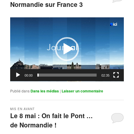
Normandie sur France 3
Publié le
mai 11, 2026
par
Steph
Lecteur
vidéo
00:00
02:35
Publié dans
Dans les médias
|
Laisser un commentaire
MIS EN AVANT
Le 8 mai : On fait le Pont …
de Normandie !