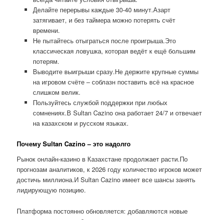
Делайте перерывы каждые 30-40 минут.Азарт
затягивает, и без таймера можно потерять счёт
времени.
Не пытайтесь отыграться после проигрыша.Это
классическая ловушка, которая ведёт к ещё большим
потерям.
Выводите выигрыши сразу.Не держите крупные суммы
на игровом счёте – соблазн поставить всё на красное
слишком велик.
Пользуйтесь службой поддержки при любых
сомнениях.В Sultan Cazino она работает 24/7 и отвечает
на казахском и русском языках.
Почему Sultan Cazino – это надолго
Рынок онлайн-казино в Казахстане продолжает расти.По
прогнозам аналитиков, к 2026 году количество игроков может
достичь миллиона.И Sultan Cazino имеет все шансы занять
лидирующую позицию.
Платформа постоянно обновляется: добавляются новые