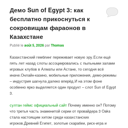
Демо Sun of Egypt 3: как
бесплатно прикоснуться к
сокровищам фараонов в
Казахстане
Publié le
août 5, 2026
par
Thomas
Казахстанский гемблинг переживает новую эру.Если ещё
пять лет назад слоты ассоциировались с пыльными залами
игровых клубов в Алматы или Астане, то сегодня всё
иначе.Онлайн-казино, мобильные приложения, демо-режимы
– индустрия шагнула далеко вперёд.И на этом фоне
особенно ярко выделяется один продукт – слот Sun of Egypt
3.
султан геймс официальный сайт
Почему именно он? Потому
что третья часть знаменитой серии от провайдера 3 Oaks
стала настоящим хитом среди казахстанских
игроков.Древний Египет, золотые скарабеи, риск-игра и