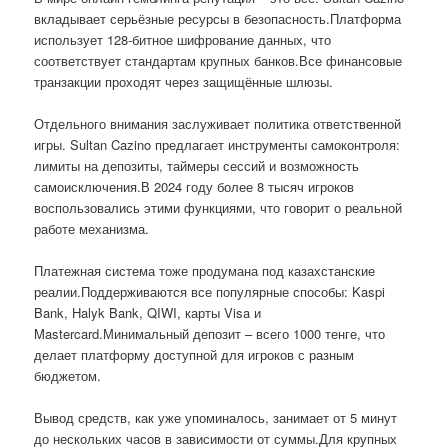
вкладывает серьёзные ресурсы в безопасность.Платформа
использует 128-битное шифрование данных, что
соответствует стандартам крупных банков.Все финансовые
транзакции проходят через защищённые шлюзы.
Отдельного внимания заслуживает политика ответственной
игры. Sultan Cazino предлагает инструменты самоконтроля:
лимиты на депозиты, таймеры сессий и возможность
самоисключения.В 2024 году более 8 тысяч игроков
воспользовались этими функциями, что говорит о реальной
работе механизма.
Платежная система тоже продумана под казахстанские
реалии.Поддерживаются все популярные способы: Kaspi
Bank, Halyk Bank, QIWI, карты Visa и
Mastercard.Минимальный депозит – всего 1000 тенге, что
делает платформу доступной для игроков с разным
бюджетом.
Вывод средств, как уже упоминалось, занимает от 5 минут
до нескольких часов в зависимости от суммы.Для крупных