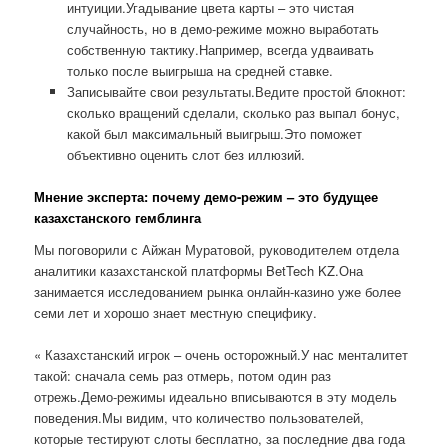
интуиции.Угадывание цвета карты – это чистая
случайность, но в демо-режиме можно выработать
собственную тактику.Например, всегда удваивать
только после выигрыша на средней ставке.
Записывайте свои результаты.Ведите простой блокнот:
сколько вращений сделали, сколько раз выпал бонус,
какой был максимальный выигрыш.Это поможет
объективно оценить слот без иллюзий.
Мнение эксперта: почему демо-режим – это будущее
казахстанского гемблинга
Мы поговорили с Айжан Муратовой, руководителем отдела
аналитики казахстанской платформы BetTech KZ.Она
занимается исследованием рынка онлайн-казино уже более
семи лет и хорошо знает местную специфику.
« Казахстанский игрок – очень осторожный.У нас менталитет
такой: сначала семь раз отмерь, потом один раз
отрежь.Демо-режимы идеально вписываются в эту модель
поведения.Мы видим, что количество пользователей,
которые тестируют слоты бесплатно, за последние два года