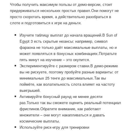
Чтобы получить максимум пользы от демо-версии, стоит
придерживаться нескольких простых правил.Они помогут не
просто скоротать время, а действительно разобраться в
слоте и подготовиться к игре на деньги.
Изучите таблицу выплат до начала вращений.В Sun of
Egypt 3 есть скрытые нюансы: например, символ
фараона не только даёт максимальные выплаты, но и
может появляться в бонусных комбинациях.Потратьте
пять минут на изучение – это окупится.
Экспериментируйте с размером ставки.В демо-режиме
вы не рискуете, поэтому пробуйте разные варианты: от
минимальных 25 тенге до максимальных.Так вы
поймёте, как волатильность слота влияет на частоту
выигрышей.
Активируйте бонусный раунд не менее десяти
раз.Только так вы сможете оценить реальный потенциал
фриспинов.Обратите внимание, как работают
множители – они могут накапливаться и давать
космические выплаты.
Используйте риск-игру для тренировки