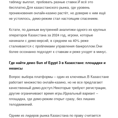
таблицу выплат, пробовать разные ставки.И всё это
бесплатно.Для казахстанского рынка, где уровень
проникновения онлайн-казино растёт, но доверие к ним ещё
не устоялось, демо-режим стал настоящим спасением.
Кстати, по данным внутренней аналитики одного из крупных
операторов Казахстана за 2024 год, игроки, которые
начинали с демо-версий, в среднем на 40% реже
сталкиваются с проблемами управления банкроллом.Они
более осознанно подходят к ставкам и реже уходят в минус.
Где найти демо Sun of Egypt 3 в Казахстане: площадки и
нюансы
Вопрос выбора платформы – один из ключевых.В Казахстане
работает множество онлайн-казино, но не все предлагают
качественный демо-доступ.Некоторые требуют регистрации,
другие ограничивают время игры.Идеальный вариант –
площадка, где демо-режим открыт сразу, без лишних
телодвижений.
Одним из лидеров рынка Казахстана по праву считается