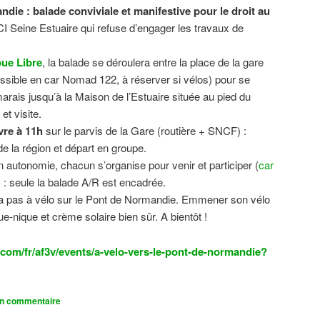
ndie : balade conviviale et manifestive
pour le droit au
CI Seine Estuaire qui refuse d’engager les travaux de
.
ue Libre
, la balade se déroulera entre la place de la gare
sible en car Nomad 122, à réserver si vélos) pour se
 marais jusqu’à la Maison de l’Estuaire située au pied du
t visite.
vre à 11h
sur le parvis de la Gare (routière + SNCF) :
 la région et départ en groupe.
n autonomie, chacun s’organise pour venir et participer (
car
n) : seule la balade A/R est encadrée.
dra pas à vélo sur le Pont de Normandie. Emmener son vélo
ue-nique et crème solaire bien sûr. A bientôt !
com/fr/af3v/events/a-velo-vers-le-pont-de-normandie?
un commentaire