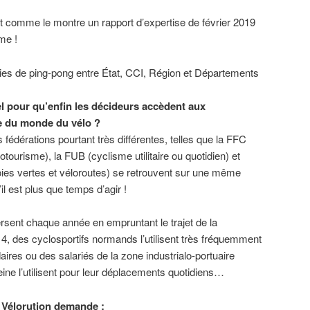
nt comme le montre un rapport d’expertise de février 2019
me !
ies de ping-pong entre État, CCI, Région et Départements
el pour qu’enfin les décideurs accèdent aux
e du monde du vélo ?
s fédérations pourtant très différentes, telles que la FFC
otourisme), la FUB (cyclisme utilitaire ou quotidien) et
oies vertes et véloroutes) se retrouvent sur une même
il est plus que temps d’agir !
rsent chaque année en empruntant le trajet de la
 4, des cyclosportifs normands l’utilisent très fréquemment
ires ou des salariés de la zone industrialo-portuaire
Seine l’utilisent pour leur déplacements quotidiens…
H Vélorution demande :