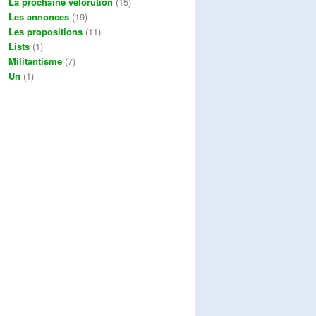
La prochaine vélorution
(15)
Les annonces
(19)
Les propositions
(11)
Lists
(1)
Militantisme
(7)
Un
(1)