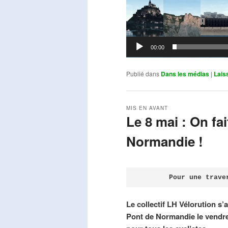
00:00
Publié dans
Dans les médias
|
Lais
MIS EN AVANT
Le 8 mai : On fa
Normandie !
Publié le
avril 18, 2026
par
Steph
Pour une trave
Le collectif LH Vélorution s’
Pont de Normandie le vendre