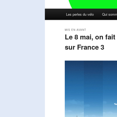
Menu
Les perles du vélo
Qui somm
principal
MIS EN AVANT
Le 8 mai, on fai
sur France 3
Publié le
mai 11, 2026
par
Steph
Lecteur
vidéo