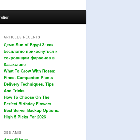
relier
ARTICLES RÉCENTS
Демо Sun of Egypt 3: как
бесплатно прикоснуться к
сокровищам фараонов в
Казахстане
What To Grow With Roses:
Finest Companion Plants
Delivery Techniques, Tips
And Tricks
How To Choose On The
Perfect Birthday Flowers
Best Server Backup Options:
High 5 Picks For 2026
DES AMIS
Agend'Havre