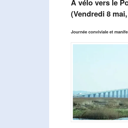
A vélo vers le P
(Vendredi 8 mai,
Publié le
mars 29, 2026
par
Steph
Journée conviviale et manifes