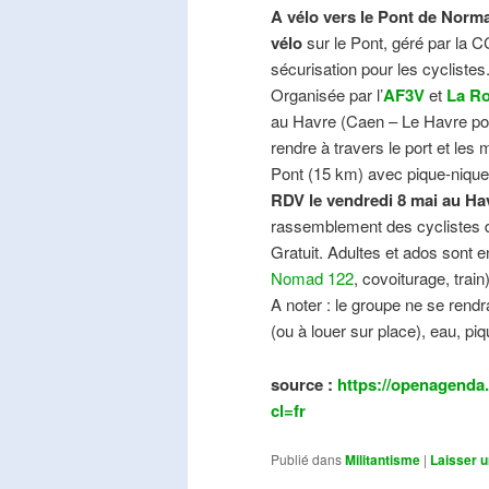
A vélo vers le Pont de Norma
vélo
sur le Pont, géré par la C
sécurisation pour les cyclistes
Organisée par l’
AF3V
et
La Ro
au Havre (Caen – Le Havre pos
rendre à travers le port et les
Pont (15 km) avec pique-nique e
RDV le vendredi 8 mai au Ha
rassemblement des cyclistes de
Gratuit. Adultes et ados sont e
Nomad 122
, covoiturage, trai
A noter : le groupe ne se ren
(ou à louer sur place), eau, piq
source :
https://openagenda.
cl=fr
Publié dans
Militantisme
|
Laisser 