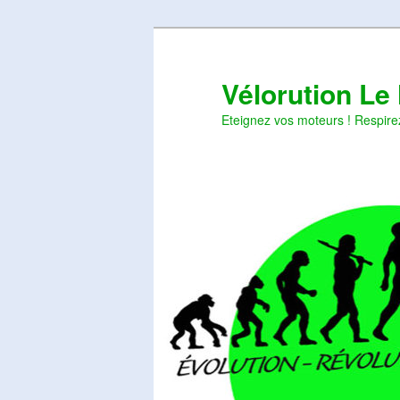
Aller
Aller
au
au
contenu
contenu
Vélorution Le
principal
secondaire
Eteignez vos moteurs ! Respire