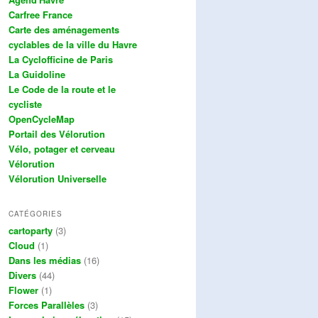
Carfree France
Carte des aménagements
cyclables de la ville du Havre
La Cyclofficine de Paris
La Guidoline
Le Code de la route et le
cycliste
OpenCycleMap
Portail des Vélorution
Vélo, potager et cerveau
Vélorution
Vélorution Universelle
CATÉGORIES
cartoparty
(3)
Cloud
(1)
Dans les médias
(16)
Divers
(44)
Flower
(1)
Forces Parallèles
(3)