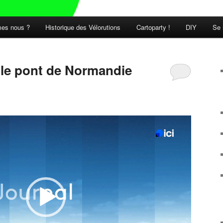
es nous ?
Historique des Vélorutions
Cartoparty !
DIY
Se 
t le pont de Normandie