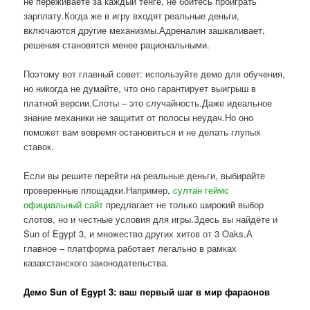
не переживаете за каждый тенге, не боитесь проиграть
зарплату.Когда же в игру входят реальные деньги,
включаются другие механизмы.Адреналин зашкаливает,
решения становятся менее рациональными.
Поэтому вот главный совет: используйте демо для обучения,
но никогда не думайте, что оно гарантирует выигрыш в
платной версии.Слоты – это случайность.Даже идеальное
знание механики не защитит от полосы неудач.Но оно
поможет вам вовремя остановиться и не делать глупых
ставок.
Если вы решите перейти на реальные деньги, выбирайте
проверенные площадки.Например,
султан геймс
официальный сайт
предлагает не только широкий выбор
слотов, но и честные условия для игры.Здесь вы найдёте и
Sun of Egypt 3, и множество других хитов от 3 Oaks.А
главное – платформа работает легально в рамках
казахстанского законодательства.
Демо Sun of Egypt 3: ваш первый шаг в мир фараонов