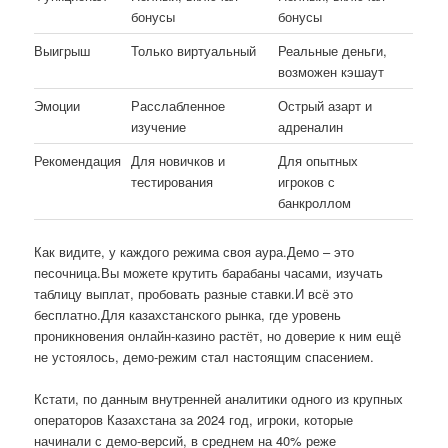
бонусы
бонусы
Выигрыш
Только виртуальный
Реальные деньги,
возможен кэшаут
Эмоции
Расслабленное
Острый азарт и
изучение
адреналин
Рекомендация
Для новичков и
Для опытных
тестирования
игроков с
банкроллом
Как видите, у каждого режима своя аура.Демо – это
песочница.Вы можете крутить барабаны часами, изучать
таблицу выплат, пробовать разные ставки.И всё это
бесплатно.Для казахстанского рынка, где уровень
проникновения онлайн-казино растёт, но доверие к ним ещё
не устоялось, демо-режим стал настоящим спасением.
Кстати, по данным внутренней аналитики одного из крупных
операторов Казахстана за 2024 год, игроки, которые
начинали с демо-версий, в среднем на 40% реже