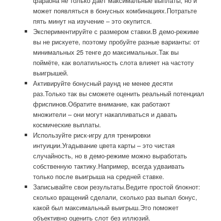
фараона не только даёт максимальные выплаты, но и
может появляться в бонусных комбинациях.Потратьте
пять минут на изучение – это окупится.
Экспериментируйте с размером ставки.В демо-режиме
вы не рискуете, поэтому пробуйте разные варианты: от
минимальных 25 тенге до максимальных.Так вы
поймёте, как волатильность слота влияет на частоту
выигрышей.
Активируйте бонусный раунд не менее десяти
раз.Только так вы сможете оценить реальный потенциал
фриспинов.Обратите внимание, как работают
множители – они могут накапливаться и давать
космические выплаты.
Используйте риск-игру для тренировки
интуиции.Угадывание цвета карты – это чистая
случайность, но в демо-режиме можно выработать
собственную тактику.Например, всегда удваивать
только после выигрыша на средней ставке.
Записывайте свои результаты.Ведите простой блокнот:
сколько вращений сделали, сколько раз выпал бонус,
какой был максимальный выигрыш.Это поможет
объективно оценить слот без иллюзий.