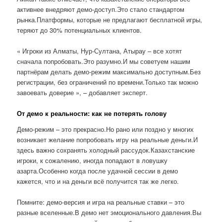
активнее внедряют демо-доступ.Это стало стандартом
рынка.Платформы, которые не предлагают бесплатной игры,
теряют до 30% потенциальных клиентов.
« Игроки из Алматы, Нур-Султана, Атырау – все хотят
сначала попробовать.Это разумно.И мы советуем нашим
партнёрам делать демо-режим максимально доступным.Без
регистрации, без ограничений по времени.Только так можно
завоевать доверие », – добавляет эксперт.
От демо к реальности: как не потерять голову
Демо-режим – это прекрасно.Но рано или поздно у многих
возникает желание попробовать игру на реальные деньги.И
здесь важно сохранять холодный рассудок.Казахстанские
игроки, к сожалению, иногда попадают в ловушку
азарта.Особенно когда после удачной сессии в демо
кажется, что и на деньги всё получится так же легко.
Помните: демо-версия и игра на реальные ставки – это
разные вселенные.В демо нет эмоционального давления.Вы