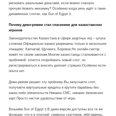
рисковать реальными деньгами, если можно сначала
прочувствовать механику? Особенно когда речь идёт о таких
динамичных слотах, как Sun of Egypt 3.
Почему демо-режим стал спасением для казахстанских
игроков
Законодательство Казахстана в сфере азартных игр – штука
сложная.Официально казино разрешены только в нескольких
локациях: Капчагай, Щучинск, Боровое.Но онлайн-сектор
живёт по своим законам.Многие казахстанцы сталкиваются с
проблемой: хочется попробовать новый слот, но
регистрироваться и вносить депозит страшно.Особенно если
опыта нет.
Демо-режим решает эту проблему.Вы запускаете слот,
получаете виртуальные кредиты и крутите барабаны без
каких-либо обязательств.Никаких СМС, никаких банковских
карт.Просто чистое удовольствие от игры.
Возьмём Sun of Egypt 3.В демо-версии доступны все те же
функции, что и в платной: символы скаттеров, wild-замены,