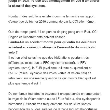
jusqu’en 2031, refuse tout aménagement en vue d’améliorer
la sécurité des cyclistes.
Pourtant, des solutions existent comme le montre un rapport
d’expertise de février 2019 commandé par la CCI elle-même !
Que de temps perdu ! Les parties de ping-pong entre État, CCI,
Région et Départements doivent cesser !
Faudra-t-il un accident mortel pour qu’enfin les décideurs
accèdent aux revendications de l’ensemble du monde du
vélo ?
Il est en effet rarissime que des fédérations pourtant très
différentes, telles que la FFC (cyclisme sportif), la FFV
(cyclotourisme), la FUB (cyclisme utilitaire ou quotidien) et
l’AF3V (réseau cyclable des voies vertes et véloroutes) se
retrouvent sur une même question ce qui montre bien qu’il est
plus que temps d’agir !
De nombreux touristes le traversent chaque année en empruntant
le trajet de la Vélomaritime ou de l’Euro Vélo 4, des cyclosportifs
normands l’utilisent très fréquemment lors de leurs sorties
hebdomadaires ou des salariés de la zone industrialo-portuaire