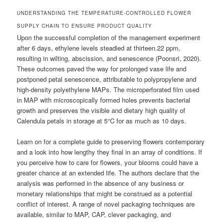
UNDERSTANDING THE TEMPERATURE-CONTROLLED FLOWER
SUPPLY CHAIN TO ENSURE PRODUCT QUALITY
Upon the successful completion of the management experiment
after 6 days, ethylene levels steadied at thirteen.22 ppm,
resulting in wilting, abscission, and senescence (Poonsri, 2020).
These outcomes paved the way for prolonged vase life and
postponed petal senescence, attributable to polypropylene and
high-density polyethylene MAPs. The microperforated film used
in MAP with microscopically formed holes prevents bacterial
growth and preserves the visible and dietary high quality of
Calendula petals in storage at 5°C for as much as 10 days.
Learn on for a complete guide to preserving flowers contemporary
and a look into how lengthy they final in an array of conditions. If
you perceive how to care for flowers, your blooms could have a
greater chance at an extended life. The authors declare that the
analysis was performed in the absence of any business or
monetary relationships that might be construed as a potential
conflict of interest. A range of novel packaging techniques are
available, similar to MAP, CAP, clever packaging, and