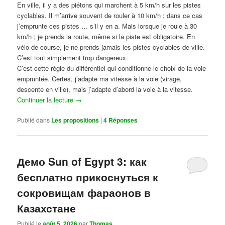
En ville, il y a des piétons qui marchent à 5 km/h sur les pistes
cyclables. Il m’arrive souvent de rouler à 10 km/h ; dans ce cas
j’emprunte ces pistes … s’il y en a. Mais lorsque je roule à 30
km/h ; je prends la route, même si la piste est obligatoire. En
vélo de course, je ne prends jamais les pistes cyclables de ville.
C’est tout simplement trop dangereux.
C’est cette règle du différentiel qui conditionne le choix de la voie
empruntée. Certes, j’adapte ma vitesse à la voie (virage,
descente en ville), mais j’adapte d’abord la voie à la vitesse.
Continuer la lecture
→
Publié dans
Les propositions
|
4
Réponses
Демо Sun of Egypt 3: как
бесплатно прикоснуться к
сокровищам фараонов в
Казахстане
Publié le
août 5, 2026
par
Thomas