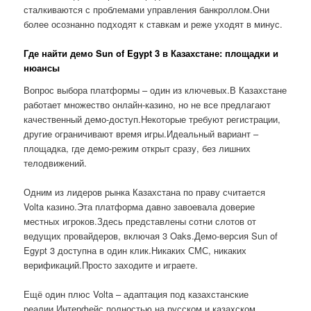
сталкиваются с проблемами управления банкроллом.Они
более осознанно подходят к ставкам и реже уходят в минус.
Где найти демо Sun of Egypt 3 в Казахстане: площадки и
нюансы
Вопрос выбора платформы – один из ключевых.В Казахстане
работает множество онлайн-казино, но не все предлагают
качественный демо-доступ.Некоторые требуют регистрации,
другие ограничивают время игры.Идеальный вариант –
площадка, где демо-режим открыт сразу, без лишних
телодвижений.
Одним из лидеров рынка Казахстана по праву считается
Volta казино.Эта платформа давно завоевала доверие
местных игроков.Здесь представлены сотни слотов от
ведущих провайдеров, включая 3 Oaks.Демо-версия Sun of
Egypt 3 доступна в один клик.Никаких СМС, никаких
верификаций.Просто заходите и играете.
Ещё один плюс Volta – адаптация под казахстанские
реалии.Интерфейс полностью на русском и казахском