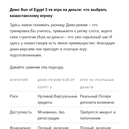
Демо Sun of Egypt 3 vs игра на деньги: что выбрать
казахстанскому игроку
Здесь важно понимать разницу.Демо-режим – это
тренировка.Вы учитесь, привыкаете к ритму слота, ищете
свои стратегии.Игра на деньги – это уже серьёзный шаг.И
здесь у казахстанцев есть явное преимущество: благодаря
демо-версиям они приходят в платную игру
подготовленными.
Давайте сравним оба подхода.
КРИТЕРИЙ
ДЕМО-РЕЖИМ SUN OF
ИГРА НА РЕАЛЬНЫЕ
EGYPT 3
ДЕНЬГИ
Риск
Нулевой.Виртуальные
Реальный.Потеря
кредиты
депозита возможна
Доступность
Мгновенно, без
Требуется аккаунт и
регистрации
пополнение
Функционал
Полный, включая
Полный, включая