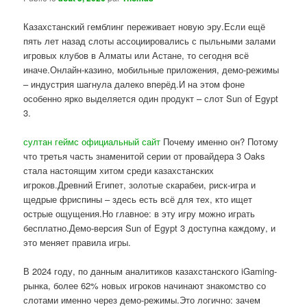
Казахстанский гемблинг переживает новую эру.Если ещё
пять лет назад слоты ассоциировались с пыльными залами
игровых клубов в Алматы или Астане, то сегодня всё
иначе.Онлайн-казино, мобильные приложения, демо-режимы
– индустрия шагнула далеко вперёд.И на этом фоне
особенно ярко выделяется один продукт – слот Sun of Egypt
3.
султан геймс официальный сайт
Почему именно он? Потому
что третья часть знаменитой серии от провайдера 3 Oaks
стала настоящим хитом среди казахстанских
игроков.Древний Египет, золотые скарабеи, риск-игра и
щедрые фриспины – здесь есть всё для тех, кто ищет
острые ощущения.Но главное: в эту игру можно играть
бесплатно.Демо-версия Sun of Egypt 3 доступна каждому, и
это меняет правила игры.
В 2024 году, по данным аналитиков казахстанского iGaming-
рынка, более 62% новых игроков начинают знакомство со
слотами именно через демо-режимы.Это логично: зачем