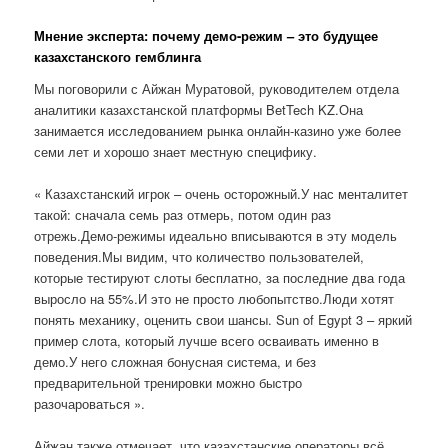
Мнение эксперта: почему демо-режим – это будущее
казахстанского гемблинга
Мы поговорили с Айжан Муратовой, руководителем отдела
аналитики казахстанской платформы BetTech KZ.Она
занимается исследованием рынка онлайн-казино уже более
семи лет и хорошо знает местную специфику.
« Казахстанский игрок – очень осторожный.У нас менталитет
такой: сначала семь раз отмерь, потом один раз
отрежь.Демо-режимы идеально вписываются в эту модель
поведения.Мы видим, что количество пользователей,
которые тестируют слоты бесплатно, за последние два года
выросло на 55%.И это не просто любопытство.Люди хотят
понять механику, оценить свои шансы. Sun of Egypt 3 – яркий
пример слота, который лучше всего осваивать именно в
демо.У него сложная бонусная система, и без
предварительной тренировки можно быстро
разочароваться ».
Айжан также отмечает, что казахстанские операторы всё