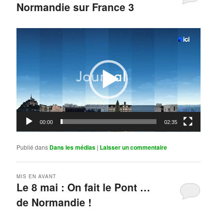
Normandie sur France 3
Publié le
mai 11, 2026
par
Steph
Lecteur
vidéo
00:00
02:35
Publié dans
Dans les médias
|
Laisser un commentaire
MIS EN AVANT
Le 8 mai : On fait le Pont …
de Normandie !