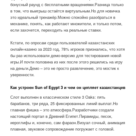
бонусный раунд с бесплатными вращениями.Разница только
в том, что выигрыш остаётся виртуальным.Но для новичка
это идеальный тренажёр.Можно спокойно разобраться в
механике, понять, как работают множители, и только потом,
если захочется, переходить на реальные ставки.
Кстати, по опросам среди пользователей казахстанских
онлайн-казино за 2023 год, 78% игроков признались, что хотя
бы раз использовали демо-версию для тестирования новой
игры.И почти половина из них после этого решились на игру
на деньги.Демо – это не просто развлечение, это мостик к
уверенности.
Как устроен Sun of Egypt 3 и чем он цепляет казахстанцев
Слот выполнен в классическом стиле 3 Oaks: пять
барабанов, три ряда, 25 фиксированных линий выплат.Но
главная фишка – это атмосфера.Разработчики создали
настоящий портал в Древний Египет.Пирамиды, песок,
иероглифы и, конечно, сам фараон.Визуал сочный, анимация
плавная, звуковое сопровождение погружает с головой.