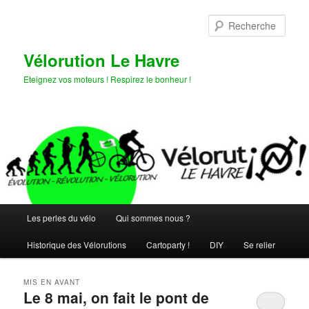
Aller
Aller
au
au
Rech
contenu
contenu
principal
secondaire
Vélorution Le Havre
Eteignez vos moteurs ! Respirez le bonheur !
Menu
Les perles du vélo
Qui sommes nous ?
principal
Historique des Vélorutions
Cartoparty !
DIY
Se relier
MIS EN AVANT
Le 8 mai, on fait le pont de