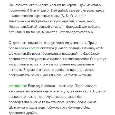
Но казахстанского игрока хлебом не корми – дай механику
посложнее.И Sun of Egypt 3 её даёт.Базовые символы здесь
– классические карточные знаки (A, K, Q, J, 10) и
тематические изображения: жук-скарабей, сокол, анкх,
Нефертити.Самый ценный символ – фараон.Если собрать
пять таких на линии, множитель ставки достигает 50x.
Отдельного внимания заслуживает бонусная игра.Три и
более
soeva.com.br
скаттера (символ солнца) активируют 10
фриспинов.Во время бесплатных вращений на барабанах
появляются специальные символы с множителями.Они могут
накапливаться, и в итоге вы получаете внушительные
выплаты.В демо-режиме это особенно приятно: можно
прокручивать бонусы десятки раз, не тратя ни тиына.
pro-salon.kz
Ещё одна фишка – риск-игра.После любого
выигрыша вы можете удвоить его, угадав цвет карты.В демо-
версии это позволяет почувствовать азарт без
последствий.Многие казахстанские игроки, особенно из
Шымкента и Караганды, обожают эту функцию.Она
добавляет драйва.