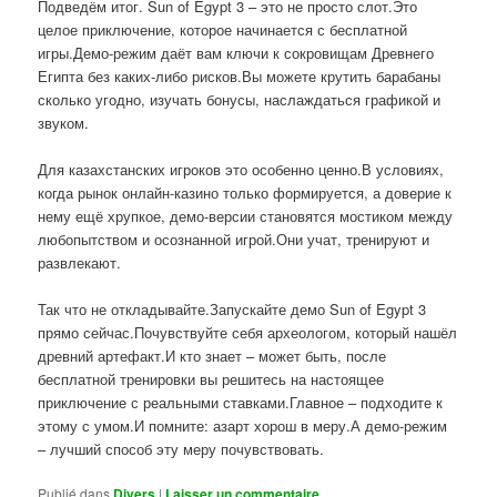
Подведём итог. Sun of Egypt 3 – это не просто слот.Это
целое приключение, которое начинается с бесплатной
игры.Демо-режим даёт вам ключи к сокровищам Древнего
Египта без каких-либо рисков.Вы можете крутить барабаны
сколько угодно, изучать бонусы, наслаждаться графикой и
звуком.
Для казахстанских игроков это особенно ценно.В условиях,
когда рынок онлайн-казино только формируется, а доверие к
нему ещё хрупкое, демо-версии становятся мостиком между
любопытством и осознанной игрой.Они учат, тренируют и
развлекают.
Так что не откладывайте.Запускайте демо Sun of Egypt 3
прямо сейчас.Почувствуйте себя археологом, который нашёл
древний артефакт.И кто знает – может быть, после
бесплатной тренировки вы решитесь на настоящее
приключение с реальными ставками.Главное – подходите к
этому с умом.И помните: азарт хорош в меру.А демо-режим
– лучший способ эту меру почувствовать.
Publié dans
Divers
|
Laisser un commentaire