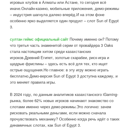
игровых клубов в Алматы или Астане, то сегодня всё
иначе.Онлайн-казино, мобильные приложения, демо-режимы
– индустрия шагнула далеко вперёд.И на этом фоне
особенно ярко выделяется один продукт – слот Sun of Egypt
3.
султан геймс официальный сайт
Почему именно он? Потому
что третья часть знаменитой серии от провайдера 3 Oaks
стала настоящим хитом среди казахстанских
игроков.Древний Египет, золотые скарабеи, риск-игра и
щедрые фриспины – здесь есть всё для тех, кто ищет
острые ощущения.Но главное: в эту игру можно играть
бесплатно.Демо-версия Sun of Egypt 3 доступна каждому, и
это меняет правила игры.
В 2024 году, по данным аналитиков казахстанского iGaming-
рынка, более 62% новых игроков начинают знакомство со
слотами именно через демо-режимы.Это логично: зачем
рисковать реальными деньгами, если можно сначала
прочувствовать механику? Особенно когда речь идёт о таких
динамичных слотах, как Sun of Egypt 3.