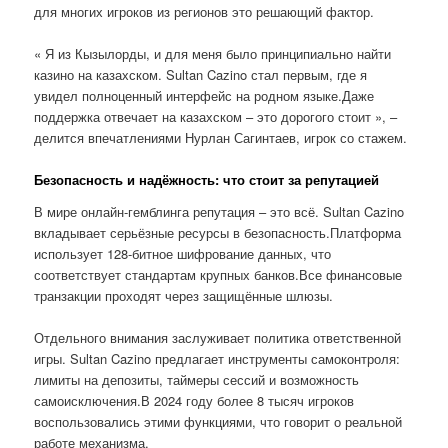
для многих игроков из регионов это решающий фактор.
« Я из Кызылорды, и для меня было принципиально найти
казино на казахском. Sultan Cazino стал первым, где я
увидел полноценный интерфейс на родном языке.Даже
поддержка отвечает на казахском – это дорогого стоит », –
делится впечатлениями Нурлан Сагинтаев, игрок со стажем.
Безопасность и надёжность: что стоит за репутацией
В мире онлайн-гемблинга репутация – это всё. Sultan Cazino
вкладывает серьёзные ресурсы в безопасность.Платформа
использует 128-битное шифрование данных, что
соответствует стандартам крупных банков.Все финансовые
транзакции проходят через защищённые шлюзы.
Отдельного внимания заслуживает политика ответственной
игры. Sultan Cazino предлагает инструменты самоконтроля:
лимиты на депозиты, таймеры сессий и возможность
самоисключения.В 2024 году более 8 тысяч игроков
воспользовались этими функциями, что говорит о реальной
работе механизма.