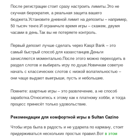
После регистрации стоит сразу настроить лимиты.Это не
скучная бюрократия, а реальная защита вашего
бюджета.Установите дневной лимит на депозиты – например,
50 тысяч тенге.И ограничьте время игры – скажем, двумя
часами в день.Так вы не потеряете контроль.
Первый депозит лучше сделать через Kaspi Bank – это
самый быстрый способ для казахстанцев.Деньги
зачисляются моментально.После этого можно переходить в
раздел слотов и выбирать игру по душе.Новичкам советую
начать с классических слотов с низкой волатильностью –
они чаще выдают выигрыши, пусть и небольшие.
Помните: азартные игры – это развлечение, а не способ
заработка.Относитесь к этому как к платному хобби, и тогда
процесс принесёт только удовольствие.
Рекомендации для комфортной игры в Sultan Cazino
Чтобы игра была в радость и не ударила по карману, стоит
придерживаться нескольких простых правил.Вот
в этом