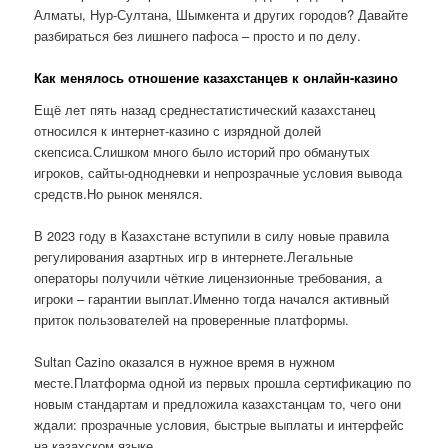
Алматы, Нур-Султана, Шымкента и других городов? Давайте
разбираться без лишнего пафоса – просто и по делу.
Как менялось отношение казахстанцев к онлайн-казино
Ещё лет пять назад среднестатистический казахстанец
относился к интернет-казино с изрядной долей
скепсиса.Слишком много было историй про обманутых
игроков, сайты-однодневки и непрозрачные условия вывода
средств.Но рынок менялся.
В 2023 году в Казахстане вступили в силу новые правила
регулирования азартных игр в интернете.Легальные
операторы получили чёткие лицензионные требования, а
игроки – гарантии выплат.Именно тогда начался активный
приток пользователей на проверенные платформы.
Sultan Cazino оказался в нужное время в нужном
месте.Платформа одной из первых прошла сертификацию по
новым стандартам и предложила казахстанцам то, чего они
ждали: прозрачные условия, быстрые выплаты и интерфейс
на казахском языке.