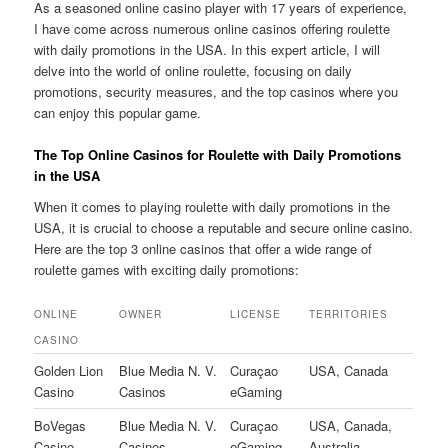
As a seasoned online casino player with 17 years of experience,
I have come across numerous online casinos offering roulette
with daily promotions in the USA. In this expert article, I will
delve into the world of online roulette, focusing on daily
promotions, security measures, and the top casinos where you
can enjoy this popular game.
The Top Online Casinos for Roulette with Daily Promotions
in the USA
When it comes to playing roulette with daily promotions in the
USA, it is crucial to choose a reputable and secure online casino.
Here are the top 3 online casinos that offer a wide range of
roulette games with exciting daily promotions:
ONLINE
OWNER
LICENSE
TERRITORIES
CASINO
Golden Lion
Blue Media N. V.
Curaçao
USA, Canada
Casino
Casinos
eGaming
BoVegas
Blue Media N. V.
Curaçao
USA, Canada,
Casino
Casinos
eGaming
Australia