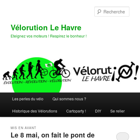
Aller
Aller
au
au
Rech
contenu
contenu
principal
secondaire
Vélorution Le Havre
Eteignez vos moteurs ! Respirez le bonheur !
Menu
Les perles du vélo
Qui sommes nous ?
principal
Historique des Vélorutions
Cartoparty !
DIY
Se relier
MIS EN AVANT
Le 8 mai, on fait le pont de