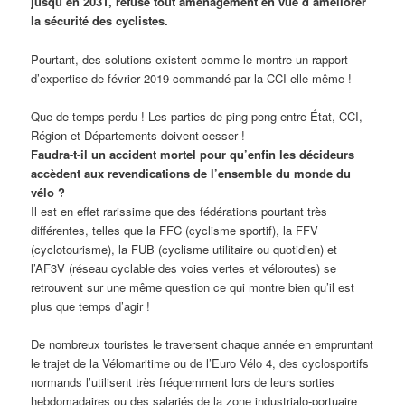
jusqu’en 2031, refuse tout aménagement en vue d’améliorer
la sécurité des cyclistes.
Pourtant, des solutions existent comme le montre un rapport
d’expertise de février 2019 commandé par la CCI elle-même !
Que de temps perdu ! Les parties de ping-pong entre État, CCI,
Région et Départements doivent cesser !
Faudra-t-il un accident mortel pour qu’enfin les décideurs
accèdent aux revendications de l’ensemble du monde du
vélo ?
Il est en effet rarissime que des fédérations pourtant très
différentes, telles que la FFC (cyclisme sportif), la FFV
(cyclotourisme), la FUB (cyclisme utilitaire ou quotidien) et
l’AF3V (réseau cyclable des voies vertes et véloroutes) se
retrouvent sur une même question ce qui montre bien qu’il est
plus que temps d’agir !
De nombreux touristes le traversent chaque année en empruntant
le trajet de la Vélomaritime ou de l’Euro Vélo 4, des cyclosportifs
normands l’utilisent très fréquemment lors de leurs sorties
hebdomadaires ou des salariés de la zone industrialo-portuaire