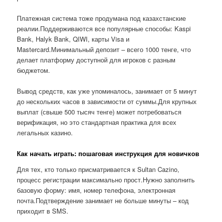
Платежная система тоже продумана под казахстанские
реалии.Поддерживаются все популярные способы: Kaspi
Bank, Halyk Bank, QIWI, карты Visa и
Mastercard.Минимальный депозит – всего 1000 тенге, что
делает платформу доступной для игроков с разным
бюджетом.
Вывод средств, как уже упоминалось, занимает от 5 минут
до нескольких часов в зависимости от суммы.Для крупных
выплат (свыше 500 тысяч тенге) может потребоваться
верификация, но это стандартная практика для всех
легальных казино.
Как начать играть: пошаговая инструкция для новичков
Для тех, кто только присматривается к Sultan Cazino,
процесс регистрации максимально прост.Нужно заполнить
базовую форму: имя, номер телефона, электронная
почта.Подтверждение занимает не больше минуты – код
приходит в SMS.