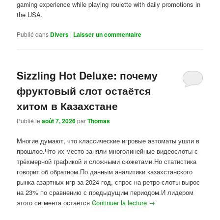
gaming experience while playing roulette with daily promotions in
the USA.
Publié dans
Divers
|
Laisser un commentaire
Sizzling Hot Deluxe: почему
фруктовый слот остаётся
хитом в Казахстане
Publié le
août 7, 2026
par
Thomas
Многие думают, что классические игровые автоматы ушли в
прошлое.Что их место заняли многолинейные видеослоты с
трёхмерной графикой и сложными сюжетами.Но статистика
говорит об обратном.По данным аналитики казахстанского
рынка азартных игр за 2024 год, спрос на ретро-слоты вырос
на 23% по сравнению с предыдущим периодом.И лидером
этого сегмента остаётся
Continuer la lecture
→