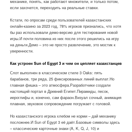
механике, понять, как работают множители, и только потом,
если захочется, переходить на реальные ставки.
Кстати, по опросам среди пользователей казахстанских
онлайн-казино за 2023 год, 78% игроков признались, что хотя
бы раз использовали демо-версию для тестирования новой
игры.И почти половина из них после этого решились на игру
на деньги.Демо – это не просто развлечение, это мостик к
уверенности.
Как устроен Sun of Egypt 3 и чем он цепляет казахстанцев
Слот выполнен в классическом стиле 3 Oaks: пять
барабанов, три ряда, 25 фиксированных линий выплат.Но
главная фишка – это атмосфера.Разработчики создали
настоящий портал в Древний Египет.Пирамиды, песок,
иероглифы и, конечно, сам фараон.Визуал сочный, анимация
плавная, звуковое сопровождение погружает с головой.
Но казахстанского игрока хлебом не корми – дай механику
посложнее.И Sun of Egypt 3 её даёт.Базовые символы здесь
– классические карточные знаки (A, K, Q, J, 10) и