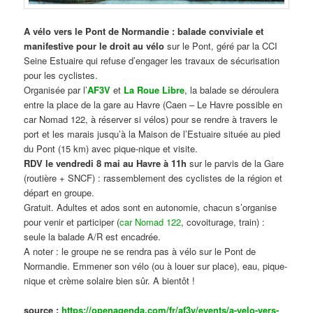
A vélo vers le Pont de Normandie : balade conviviale et
manifestive
pour le droit au vélo
sur le Pont, géré par la CCI
Seine Estuaire qui refuse d’engager les travaux de sécurisation
pour les cyclistes.
Organisée par l’
AF3V
et
La Roue Libre
, la balade se déroulera
entre la place de la gare au Havre (Caen – Le Havre possible en
car Nomad 122, à réserver si vélos) pour se rendre à travers le
port et les marais jusqu’à la Maison de l’Estuaire située au pied
du Pont (15 km) avec pique-nique et visite.
RDV le vendredi 8 mai au Havre à 11h
sur le parvis de la Gare
(routière + SNCF) : rassemblement des cyclistes de la région et
départ en groupe.
Gratuit. Adultes et ados sont en autonomie, chacun s’organise
pour venir et participer (
car Nomad 122
, covoiturage, train) :
seule la balade A/R est encadrée.
A noter : le groupe ne se rendra pas à vélo sur le Pont de
Normandie. Emmener son vélo (ou à louer sur place), eau, pique-
nique et crème solaire bien sûr. A bientôt !
source :
https://openagenda.com/fr/af3v/events/a-velo-vers-