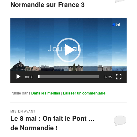
Normandie sur France 3
Publié le
mai 11, 2026
par
Steph
Lecteur
vidéo
00:00
02:35
Publié dans
Dans les médias
|
Laisser un commentaire
MIS EN AVANT
Le 8 mai : On fait le Pont …
de Normandie !