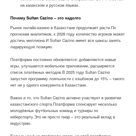
на казахском и русском языках.
Почему Sultan Cazino – это надолго
Рынок онлайн-казино в Казахстане продолжает расти.По
прогнозам аналитиков, к 2026 году количество игроков может
достичь миллиона.И Sultan Cazino имеет все шансы занять
лидирующую позицию.
Платформа постоянно обновляется: добавляются новые
игры, улучшается мобильное приложение, расширяется
список платёжных методов.В 2025 году Sultan Cazino
запустил программу лояльности с кэшбэком до 15% – такого
нет ни у одного конкурента в Казахстане.
Важно и то, что Sultan Cazino активно участвует в развитии
казахстанского спорта.Платформа спонсирует несколько
молодёжных футбольных команд и турниры по
киберспорту.Это не просто пиар – это реальный вклад в
индустрию.
Если вы ещё не пробовали играть на этой платформе,