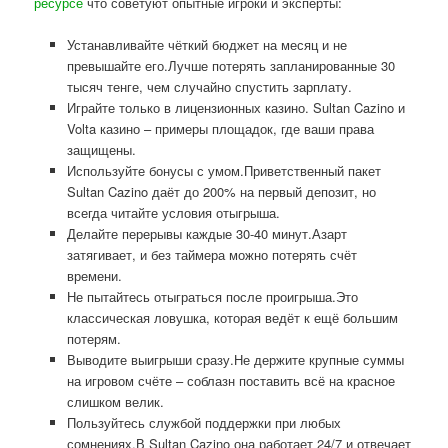
ресурсе
что советуют опытные игроки и эксперты:
Устанавливайте чёткий бюджет на месяц и не
превышайте его.Лучше потерять запланированные 30
тысяч тенге, чем случайно спустить зарплату.
Играйте только в лицензионных казино. Sultan Cazino и
Volta казино – примеры площадок, где ваши права
защищены.
Используйте бонусы с умом.Приветственный пакет
Sultan Cazino даёт до 200% на первый депозит, но
всегда читайте условия отыгрыша.
Делайте перерывы каждые 30-40 минут.Азарт
затягивает, и без таймера можно потерять счёт
времени.
Не пытайтесь отыграться после проигрыша.Это
классическая ловушка, которая ведёт к ещё большим
потерям.
Выводите выигрыши сразу.Не держите крупные суммы
на игровом счёте – соблазн поставить всё на красное
слишком велик.
Пользуйтесь службой поддержки при любых
сомнениях.В Sultan Cazino она работает 24/7 и отвечает