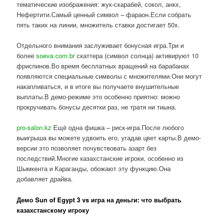
тематические изображения: жук-скарабей, сокол, анкх,
Нефертити.Самый ценный символ – фараон.Если собрать
пять таких на линии, множитель ставки достигает 50x.
Отдельного внимания заслуживает бонусная игра.Три и
более
soeva.com.br
скаттера (символ солнца) активируют 10
фриспинов.Во время бесплатных вращений на барабанах
появляются специальные символы с множителями.Они могут
накапливаться, и в итоге вы получаете внушительные
выплаты.В демо-режиме это особенно приятно: можно
прокручивать бонусы десятки раз, не тратя ни тиына.
pro-salon.kz
Ещё одна фишка – риск-игра.После любого
выигрыша вы можете удвоить его, угадав цвет карты.В демо-
версии это позволяет почувствовать азарт без
последствий.Многие казахстанские игроки, особенно из
Шымкента и Караганды, обожают эту функцию.Она
добавляет драйва.
Демо Sun of Egypt 3 vs игра на деньги: что выбрать
казахстанскому игроку