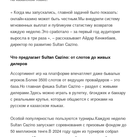
« Когда мы запускались, главной задачей было показать:
онлайн-казино может быть честным.Мы внедрили систему
мгновенных выплат и публикуем статистику возвратов
каждую неделю.Это сработало – за первый год аудитория
выросла в три раза », – рассказывает Айдар Кенжебаев,
директор по развитию Sultan Cazino.
Что предлагает Sultan Cazino: от слотов до живых
дилеров
Ассортимент игр на платформе впечатляет даже бывалых
игроков.Более 3500 слотов от ведущих провайдеров – это
база.Но главная фишка Sultan Cazino – раздел с живыми
дилерами.Здесь можно играть в рулетку, блэкджек и баккару
с реальными крупье, которые общаются с игроками на
русском и казахском языках.
Особой популярностью пользуются турниры.Каждую неделю
Sultan Cazino запускает соревнования с призовым фондом до
50 миллионов тенге.В 2024 году один из турниров собрал