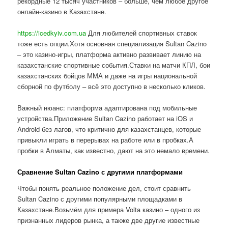
рекордные 12 тысяч участников – больше, чем любое другое
онлайн-казино в Казахстане.
https://icedkyiv.com.ua
Для любителей спортивных ставок
тоже есть опции.Хотя основная специализация Sultan Cazino
– это казино-игры, платформа активно развивает линию на
казахстанские спортивные события.Ставки на матчи КПЛ, бои
казахстанских бойцов ММА и даже на игры национальной
сборной по футболу – всё это доступно в несколько кликов.
Важный нюанс: платформа адаптирована под мобильные
устройства.Приложение Sultan Cazino работает на iOS и
Android без лагов, что критично для казахстанцев, которые
привыкли играть в перерывах на работе или в пробках.А
пробки в Алматы, как известно, дают на это немало времени.
Сравнение Sultan Cazino с другими платформами
Чтобы понять реальное положение дел, стоит сравнить
Sultan Cazino с другими популярными площадками в
Казахстане.Возьмём для примера Volta казино – одного из
признанных лидеров рынка, а также две другие известные