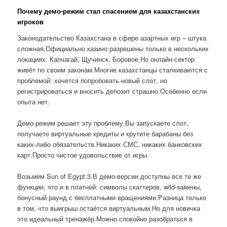
Почему демо-режим стал спасением для казахстанских
игроков
Законодательство Казахстана в сфере азартных игр – штука
сложная.Официально казино разрешены только в нескольких
локациях: Капчагай, Щучинск, Боровое.Но онлайн-сектор
живёт по своим законам.Многие казахстанцы сталкиваются с
проблемой: хочется попробовать новый слот, но
регистрироваться и вносить депозит страшно.Особенно если
опыта нет.
Демо-режим решает эту проблему.Вы запускаете слот,
получаете виртуальные кредиты и крутите барабаны без
каких-либо обязательств.Никаких СМС, никаких банковских
карт.Просто чистое удовольствие от игры.
Возьмём Sun of Egypt 3.В демо-версии доступны все те же
функции, что и в платной: символы скаттеров, wild-замены,
бонусный раунд с бесплатными вращениями.Разница только
в том, что выигрыш остаётся виртуальным.Но для новичка
это идеальный тренажёр.Можно спокойно разобраться в