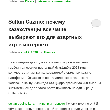
Publié dans
Divers
|
Laisser un commentaire
Sultan Cazino: почему
казахстанцы всё чаще
выбирают его для азартных
игр в интернете
Publié le
août 7, 2026
par
Thomas
За последние два года казахстанский рынок онлайн-
гемблинга пережил настоящий бум.Ещё в 2023 году
количество активных пользователей легальных казино-
платформ в Казахстане составляло около 480 тысяч
человек.К концу 2025 года эта цифра превысила 720 тысяч.И
значительная доля этого роста пришлась на один бренд –
Sultan Cazino.
sultan casino kz для игры в интернете
Почему именно он? В
чём секрет популярности этой площадки среди игроков из