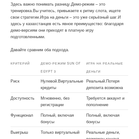
Здесь важно понимать разницу.Демо-режим – это
тренировка.Вы учитесь, привыкаете к ритму слота, ищете
свои стратегии.Игра на деньги – это уже серьёзный шаг.И
здесь у казахстанцев есть явное преимущество: благодаря
демо-версиям они приходят в платную игру
подготовленными.
Давайте сравним оба подхода.
КРИТЕРИЙ
ДЕМО-РЕЖИМ SUN OF
ИГРА НА РЕАЛЬНЫЕ
EGYPT 3
ДЕНЬГИ
Риск
Нулевой.Виртуальные
Реальный.Потеря
кредиты
депозита возможна
Доступность
Мгновенно, без
Требуется аккаунт и
регистрации
пополнение
Функционал
Полный, включая
Полный, включая
бонусы
бонусы
Выигрыш
Только виртуальный
Реальные деньги,
возможен кэшаут