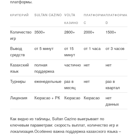
платформы.
КРИТЕРИЙ
SULTAN CAZINO
VOLTA
ПЛАТФОРМА
ПЛАТФОРМА
КАЗИНО
C
D
Количество
3500+
2800+
2000+
1500+
игр
Вывод
от 5 минут
от 15
от 1 часа
от 3 часов
средств
минут
Казахский
полная
частично
нет
нет
язык
поддержка
Турниры
еженедельные
раз в
нет
раз в
месяц
квартал
Лицензия
Кюрасао + РК
Кюрасао
Кюрасао
нет
данных
Как видно из таблицы, Sultan Cazino выигрывает по
ключевым параметрам: скорость выплат, количество игр и
локализация.Особенно важна поддержка казахского языка –