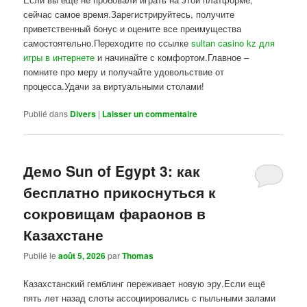
сейчас самое время.Зарегистрируйтесь, получите
приветственный бонус и оцените все преимущества
самостоятельно.Переходите по ссылке
sultan casino kz для
игры в интернете
и начинайте с комфортом.Главное –
помните про меру и получайте удовольствие от
процесса.Удачи за виртуальными столами!
Publié dans
Divers
|
Laisser un commentaire
Демо Sun of Egypt 3: как
бесплатно прикоснуться к
сокровищам фараонов в
Казахстане
Publié le
août 5, 2026
par
Thomas
Казахстанский гемблинг переживает новую эру.Если ещё
пять лет назад слоты ассоциировались с пыльными залами