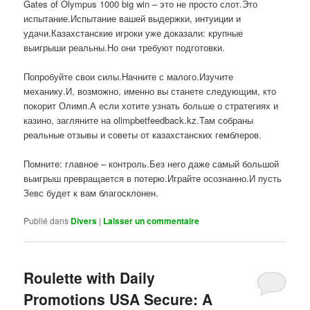
Gates of Olympus 1000 big win – это не просто слот.Это
испытание.Испытание вашей выдержки, интуиции и
удачи.Казахстанские игроки уже доказали: крупные
выигрыши реальны.Но они требуют подготовки.
Попробуйте свои силы.Начните с малого.Изучите
механику.И, возможно, именно вы станете следующим, кто
покорит Олимп.А если хотите узнать больше о стратегиях и
казино, загляните на olimpbetfeedback.kz.Там собраны
реальные отзывы и советы от казахстанских гемблеров.
Помните: главное – контроль.Без него даже самый большой
выигрыш превращается в потерю.Играйте осознанно.И пусть
Зевс будет к вам благосклонен.
Publié dans
Divers
|
Laisser un commentaire
Roulette with Daily
Promotions USA Secure: A