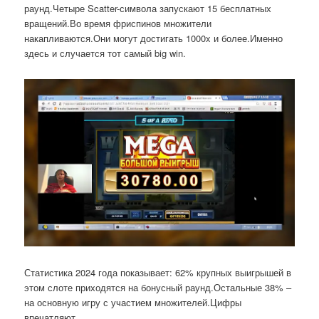
раунд.Четыре Scatter-символа запускают 15 бесплатных
вращений.Во время фриспинов множители
накапливаются.Они могут достигать 1000x и более.Именно
здесь и случается тот самый big win.
Статистика 2024 года показывает: 62% крупных выигрышей в
этом слоте приходятся на бонусный раунд.Остальные 38% –
на основную игру с участием множителей.Цифры
впечатляют.