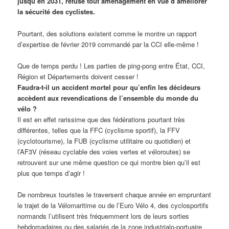
jusqu’en 2031, refuse tout aménagement en vue d’améliorer
la sécurité des cyclistes.
Pourtant, des solutions existent comme le montre un rapport
d’expertise de février 2019 commandé par la CCI elle-même !
Que de temps perdu ! Les parties de ping-pong entre État, CCI,
Région et Départements doivent cesser !
Faudra-t-il un accident mortel pour qu’enfin les décideurs
accèdent aux revendications de l’ensemble du monde du
vélo ?
Il est en effet rarissime que des fédérations pourtant très
différentes, telles que la FFC (cyclisme sportif), la FFV
(cyclotourisme), la FUB (cyclisme utilitaire ou quotidien) et
l’AF3V (réseau cyclable des voies vertes et véloroutes) se
retrouvent sur une même question ce qui montre bien qu’il est
plus que temps d’agir !
De nombreux touristes le traversent chaque année en empruntant
le trajet de la Vélomaritime ou de l’Euro Vélo 4, des cyclosportifs
normands l’utilisent très fréquemment lors de leurs sorties
hebdomadaires ou des salariés de la zone industrialo-portuaire