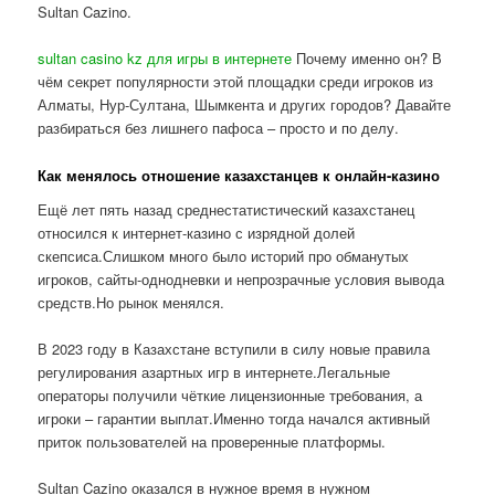
Sultan Cazino.
sultan casino kz для игры в интернете
Почему именно он? В
чём секрет популярности этой площадки среди игроков из
Алматы, Нур-Султана, Шымкента и других городов? Давайте
разбираться без лишнего пафоса – просто и по делу.
Как менялось отношение казахстанцев к онлайн-казино
Ещё лет пять назад среднестатистический казахстанец
относился к интернет-казино с изрядной долей
скепсиса.Слишком много было историй про обманутых
игроков, сайты-однодневки и непрозрачные условия вывода
средств.Но рынок менялся.
В 2023 году в Казахстане вступили в силу новые правила
регулирования азартных игр в интернете.Легальные
операторы получили чёткие лицензионные требования, а
игроки – гарантии выплат.Именно тогда начался активный
приток пользователей на проверенные платформы.
Sultan Cazino оказался в нужное время в нужном