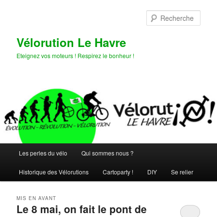
Aller
Aller
au
au
Rech
contenu
contenu
principal
secondaire
Vélorution Le Havre
Eteignez vos moteurs ! Respirez le bonheur !
Menu
Les perles du vélo
Qui sommes nous ?
principal
Historique des Vélorutions
Cartoparty !
DIY
Se relier
MIS EN AVANT
Le 8 mai, on fait le pont de