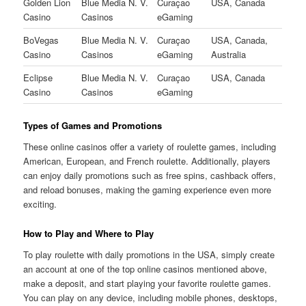
Golden Lion
Blue Media N. V.
Curaçao
USA, Canada
Casino
Casinos
eGaming
BoVegas
Blue Media N. V.
Curaçao
USA, Canada,
Casino
Casinos
eGaming
Australia
Eclipse
Blue Media N. V.
Curaçao
USA, Canada
Casino
Casinos
eGaming
Types of Games and Promotions
These online casinos offer a variety of roulette games, including
American, European, and French roulette. Additionally, players
can enjoy daily promotions such as free spins, cashback offers,
and reload bonuses, making the gaming experience even more
exciting.
How to Play and Where to Play
To play roulette with daily promotions in the USA, simply create
an account at one of the top online casinos mentioned above,
make a deposit, and start playing your favorite roulette games.
You can play on any device, including mobile phones, desktops,