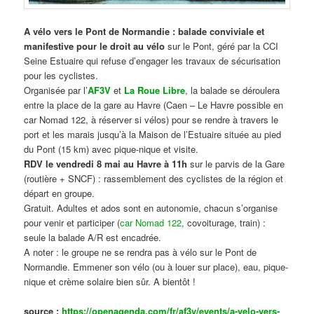
A vélo vers le Pont de Normandie : balade conviviale et
manifestive
pour le droit au vélo
sur le Pont, géré par la CCI
Seine Estuaire qui refuse d’engager les travaux de sécurisation
pour les cyclistes.
Organisée par l’
AF3V
et
La Roue Libre
, la balade se déroulera
entre la place de la gare au Havre (Caen – Le Havre possible en
car Nomad 122, à réserver si vélos) pour se rendre à travers le
port et les marais jusqu’à la Maison de l’Estuaire située au pied
du Pont (15 km) avec pique-nique et visite.
RDV le vendredi 8 mai au Havre à 11h
sur le parvis de la Gare
(routière + SNCF) : rassemblement des cyclistes de la région et
départ en groupe.
Gratuit. Adultes et ados sont en autonomie, chacun s’organise
pour venir et participer (
car Nomad 122
, covoiturage, train) :
seule la balade A/R est encadrée.
A noter : le groupe ne se rendra pas à vélo sur le Pont de
Normandie. Emmener son vélo (ou à louer sur place), eau, pique-
nique et crème solaire bien sûr. A bientôt !
source :
https://openagenda.com/fr/af3v/events/a-velo-vers-