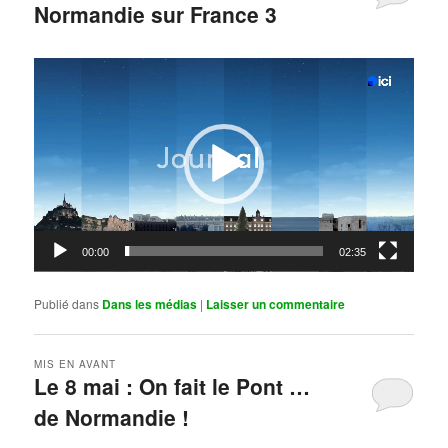
Normandie sur France 3
Publié le
mai 11, 2026
par
Steph
Lecteur
vidéo
00:00
02:35
Publié dans
Dans les médias
|
Laisser un commentaire
MIS EN AVANT
Le 8 mai : On fait le Pont …
de Normandie !