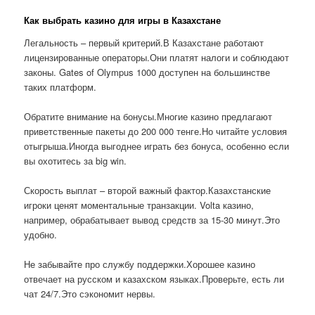
Как выбрать казино для игры в Казахстане
Легальность – первый критерий.В Казахстане работают
лицензированные операторы.Они платят налоги и соблюдают
законы. Gates of Olympus 1000 доступен на большинстве
таких платформ.
Обратите внимание на бонусы.Многие казино предлагают
приветственные пакеты до 200 000 тенге.Но читайте условия
отыгрыша.Иногда выгоднее играть без бонуса, особенно если
вы охотитесь за big win.
Скорость выплат – второй важный фактор.Казахстанские
игроки ценят моментальные транзакции. Volta казино,
например, обрабатывает вывод средств за 15-30 минут.Это
удобно.
Не забывайте про службу поддержки.Хорошее казино
отвечает на русском и казахском языках.Проверьте, есть ли
чат 24/7.Это сэкономит нервы.