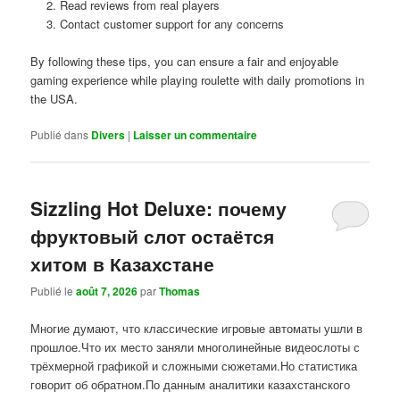
Read reviews from real players
Contact customer support for any concerns
By following these tips, you can ensure a fair and enjoyable
gaming experience while playing roulette with daily promotions in
the USA.
Publié dans
Divers
|
Laisser un commentaire
Sizzling Hot Deluxe: почему
фруктовый слот остаётся
хитом в Казахстане
Publié le
août 7, 2026
par
Thomas
Многие думают, что классические игровые автоматы ушли в
прошлое.Что их место заняли многолинейные видеослоты с
трёхмерной графикой и сложными сюжетами.Но статистика
говорит об обратном.По данным аналитики казахстанского