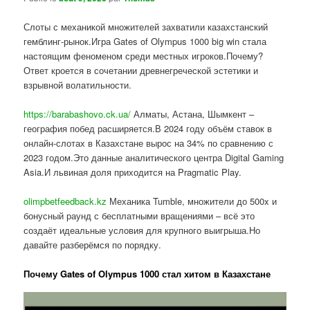
Слоты с механикой множителей захватили казахстанский
гемблинг-рынок.Игра Gates of Olympus 1000 big win стала
настоящим феноменом среди местных игроков.Почему?
Ответ кроется в сочетании древнегреческой эстетики и
взрывной волатильности.
https://barabashovo.ck.ua/
Алматы, Астана, Шымкент –
география побед расширяется.В 2024 году объём ставок в
онлайн-слотах в Казахстане вырос на 34% по сравнению с
2023 годом.Это данные аналитического центра Digital Gaming
Asia.И львиная доля приходится на Pragmatic Play.
olimpbetfeedback.kz
Механика Tumble, множители до 500x и
бонусный раунд с бесплатными вращениями – всё это
создаёт идеальные условия для крупного выигрыша.Но
давайте разберёмся по порядку.
Почему Gates of Olympus 1000 стал хитом в Казахстане