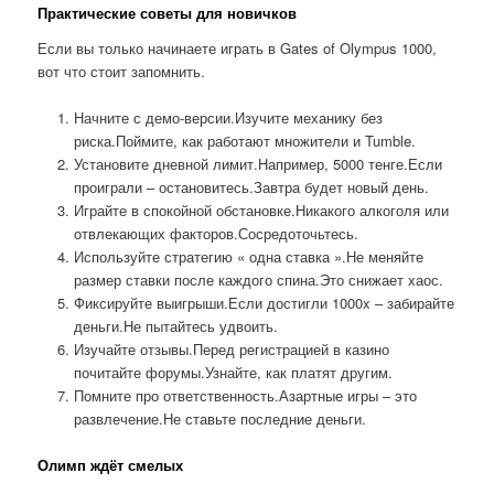
Практические советы для новичков
Если вы только начинаете играть в Gates of Olympus 1000,
вот что стоит запомнить.
Начните с демо-версии.Изучите механику без
риска.Поймите, как работают множители и Tumble.
Установите дневной лимит.Например, 5000 тенге.Если
проиграли – остановитесь.Завтра будет новый день.
Играйте в спокойной обстановке.Никакого алкоголя или
отвлекающих факторов.Сосредоточьтесь.
Используйте стратегию « одна ставка ».Не меняйте
размер ставки после каждого спина.Это снижает хаос.
Фиксируйте выигрыши.Если достигли 1000x – забирайте
деньги.Не пытайтесь удвоить.
Изучайте отзывы.Перед регистрацией в казино
почитайте форумы.Узнайте, как платят другим.
Помните про ответственность.Азартные игры – это
развлечение.Не ставьте последние деньги.
Олимп ждёт смелых