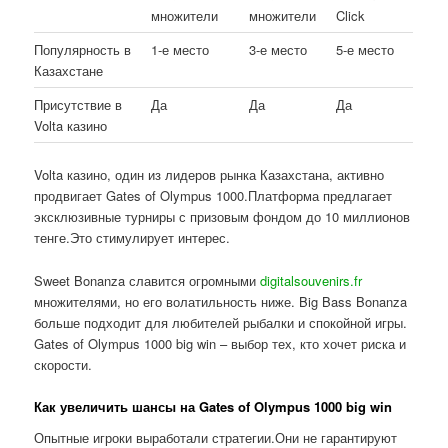
множители
множители
Click
Популярность в
1-е место
3-е место
5-е место
Казахстане
Присутствие в
Да
Да
Да
Volta казино
Volta казино, один из лидеров рынка Казахстана, активно
продвигает Gates of Olympus 1000.Платформа предлагает
эксклюзивные турниры с призовым фондом до 10 миллионов
тенге.Это стимулирует интерес.
Sweet Bonanza славится огромными
digitalsouvenirs.fr
множителями, но его волатильность ниже. Big Bass Bonanza
больше подходит для любителей рыбалки и спокойной игры.
Gates of Olympus 1000 big win – выбор тех, кто хочет риска и
скорости.
Как увеличить шансы на Gates of Olympus 1000 big win
Опытные игроки выработали стратегии.Они не гарантируют