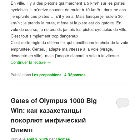
En ville, il y a des piétons qui marchent à 5 km/h sur les pistes
cyclables. Il m’arrive souvent de rouler à 10 km/h ; dans ce cas
j’emprunte ces pistes … s’il y en a. Mais lorsque je roule à 30
km/h ; je prends la route, même si la piste est obligatoire. En
vélo de course, je ne prends jamais les pistes cyclables de ville.
C’est tout simplement trop dangereux.
C’est cette règle du différentiel qui conditionne le choix de la voie
empruntée. Certes, j’adapte ma vitesse à la voie (virage,
descente en ville), mais j’adapte d’abord la voie à la vitesse.
Continuer la lecture
→
Publié dans
Les propositions
|
4
Réponses
Gates of Olympus 1000 Big
Win: как казахстанцы
покоряют мифический
Олимп
Publié le
août 9, 2026
par
Thomas