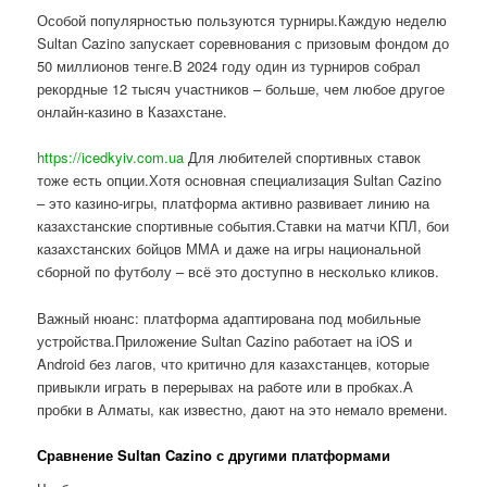
Особой популярностью пользуются турниры.Каждую неделю
Sultan Cazino запускает соревнования с призовым фондом до
50 миллионов тенге.В 2024 году один из турниров собрал
рекордные 12 тысяч участников – больше, чем любое другое
онлайн-казино в Казахстане.
https://icedkyiv.com.ua
Для любителей спортивных ставок
тоже есть опции.Хотя основная специализация Sultan Cazino
– это казино-игры, платформа активно развивает линию на
казахстанские спортивные события.Ставки на матчи КПЛ, бои
казахстанских бойцов ММА и даже на игры национальной
сборной по футболу – всё это доступно в несколько кликов.
Важный нюанс: платформа адаптирована под мобильные
устройства.Приложение Sultan Cazino работает на iOS и
Android без лагов, что критично для казахстанцев, которые
привыкли играть в перерывах на работе или в пробках.А
пробки в Алматы, как известно, дают на это немало времени.
Сравнение Sultan Cazino с другими платформами