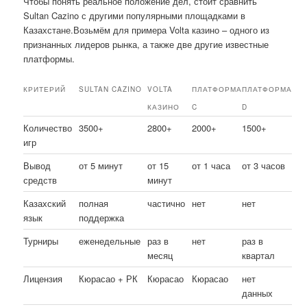
Чтобы понять реальное положение дел, стоит сравнить
Sultan Cazino с другими популярными площадками в
Казахстане.Возьмём для примера Volta казино – одного из
признанных лидеров рынка, а также две другие известные
платформы.
КРИТЕРИЙ
SULTAN CAZINO
VOLTA
ПЛАТФОРМА
ПЛАТФОРМА
КАЗИНО
C
D
Количество
3500+
2800+
2000+
1500+
игр
Вывод
от 5 минут
от 15
от 1 часа
от 3 часов
средств
минут
Казахский
полная
частично
нет
нет
язык
поддержка
Турниры
еженедельные
раз в
нет
раз в
месяц
квартал
Лицензия
Кюрасао + РК
Кюрасао
Кюрасао
нет
данных