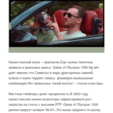
Казахстанский игрок – прагматик.Ему нужны понятные
правила и реальные шансы. Gates of Olympus 1000 big win
даёт именно это.Символы в виде драгоценных камней,
кубков и корон падают сверху, формируя выигрышные
комбинации.Нет привычных линий выплат – только кластеры.
Местные гемблеры ценят прозрачность.В 2023 году
казахстанские казино-агрегаторы зафиксировали рост
запросов на слоты с высоким RTP. Gates of Olympus 1000
демонстрирует возврат 96.5%.Это выше среднего по рынку.