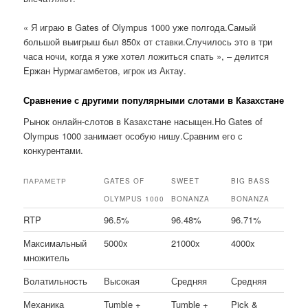
« Я играю в Gates of Olympus 1000 уже полгода.Самый
большой выигрыш был 850x от ставки.Случилось это в три
часа ночи, когда я уже хотел ложиться спать », – делится
Ержан Нурмагамбетов, игрок из Актау.
Сравнение с другими популярными слотами в Казахстане
Рынок онлайн-слотов в Казахстане насыщен.Но Gates of
Olympus 1000 занимает особую нишу.Сравним его с
конкурентами.
ПАРАМЕТР
GATES OF
SWEET
BIG BASS
OLYMPUS 1000
BONANZA
BONANZA
RTP
96.5%
96.48%
96.71%
Максимальный
5000x
21000x
4000x
множитель
Волатильность
Высокая
Средняя
Средняя
Механика
Tumble +
Tumble +
Pick &