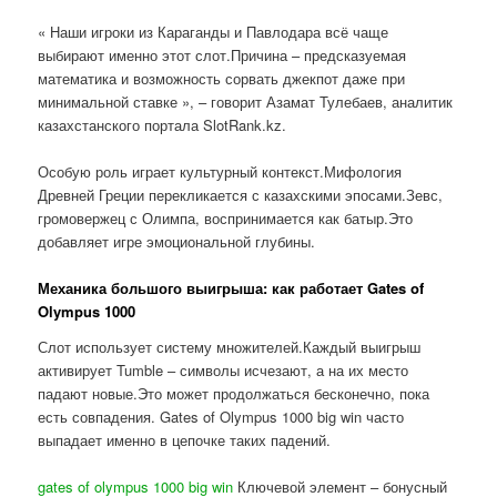
« Наши игроки из Караганды и Павлодара всё чаще
выбирают именно этот слот.Причина – предсказуемая
математика и возможность сорвать джекпот даже при
минимальной ставке », – говорит Азамат Тулебаев, аналитик
казахстанского портала SlotRank.kz.
Особую роль играет культурный контекст.Мифология
Древней Греции перекликается с казахскими эпосами.Зевс,
громовержец с Олимпа, воспринимается как батыр.Это
добавляет игре эмоциональной глубины.
Механика большого выигрыша: как работает Gates of
Olympus 1000
Слот использует систему множителей.Каждый выигрыш
активирует Tumble – символы исчезают, а на их место
падают новые.Это может продолжаться бесконечно, пока
есть совпадения. Gates of Olympus 1000 big win часто
выпадает именно в цепочке таких падений.
gates of olympus 1000 big win
Ключевой элемент – бонусный