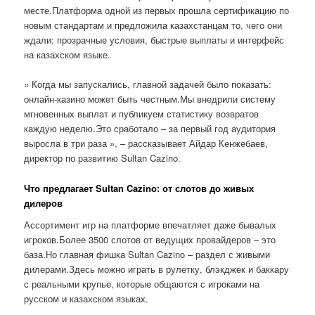
месте.Платформа одной из первых прошла сертификацию по
новым стандартам и предложила казахстанцам то, чего они
ждали: прозрачные условия, быстрые выплаты и интерфейс
на казахском языке.
« Когда мы запускались, главной задачей было показать:
онлайн-казино может быть честным.Мы внедрили систему
мгновенных выплат и публикуем статистику возвратов
каждую неделю.Это сработало – за первый год аудитория
выросла в три раза », – рассказывает Айдар Кенжебаев,
директор по развитию Sultan Cazino.
Что предлагает Sultan Cazino: от слотов до живых
дилеров
Ассортимент игр на платформе впечатляет даже бывалых
игроков.Более 3500 слотов от ведущих провайдеров – это
база.Но главная фишка Sultan Cazino – раздел с живыми
дилерами.Здесь можно играть в рулетку, блэкджек и баккару
с реальными крупье, которые общаются с игроками на
русском и казахском языках.