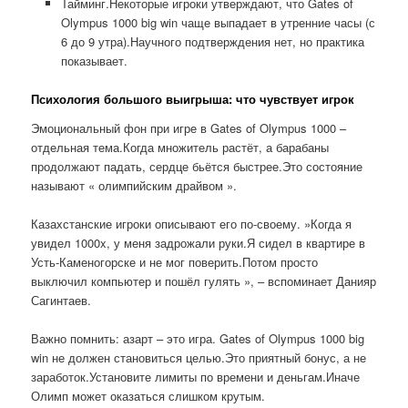
Тайминг.Некоторые игроки утверждают, что Gates of
Olympus 1000 big win чаще выпадает в утренние часы (с
6 до 9 утра).Научного подтверждения нет, но практика
показывает.
Психология большого выигрыша: что чувствует игрок
Эмоциональный фон при игре в Gates of Olympus 1000 –
отдельная тема.Когда множитель растёт, а барабаны
продолжают падать, сердце бьётся быстрее.Это состояние
называют « олимпийским драйвом ».
Казахстанские игроки описывают его по-своему. »Когда я
увидел 1000x, у меня задрожали руки.Я сидел в квартире в
Усть-Каменогорске и не мог поверить.Потом просто
выключил компьютер и пошёл гулять », – вспоминает Данияр
Сагинтаев.
Важно помнить: азарт – это игра. Gates of Olympus 1000 big
win не должен становиться целью.Это приятный бонус, а не
заработок.Установите лимиты по времени и деньгам.Иначе
Олимп может оказаться слишком крутым.