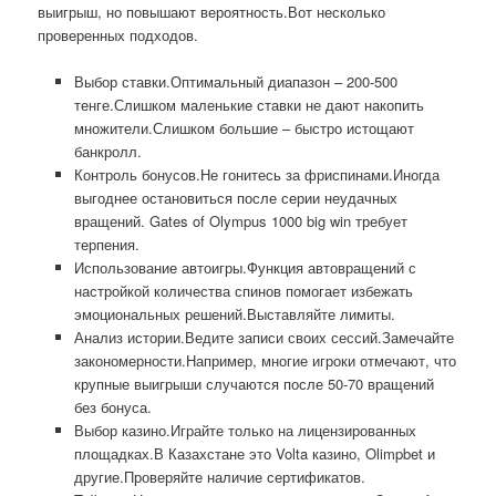
выигрыш, но повышают вероятность.Вот несколько
проверенных подходов.
Выбор ставки.Оптимальный диапазон – 200-500
тенге.Слишком маленькие ставки не дают накопить
множители.Слишком большие – быстро истощают
банкролл.
Контроль бонусов.Не гонитесь за фриспинами.Иногда
выгоднее остановиться после серии неудачных
вращений. Gates of Olympus 1000 big win требует
терпения.
Использование автоигры.Функция автовращений с
настройкой количества спинов помогает избежать
эмоциональных решений.Выставляйте лимиты.
Анализ истории.Ведите записи своих сессий.Замечайте
закономерности.Например, многие игроки отмечают, что
крупные выигрыши случаются после 50-70 вращений
без бонуса.
Выбор казино.Играйте только на лицензированных
площадках.В Казахстане это Volta казино, Olimpbet и
другие.Проверяйте наличие сертификатов.